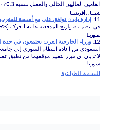
العامين الماليين الحالي والمقبل بنسبة 0.3٪ ، حيث يقدر معدل النمو الآن بـ 3.7٪ في السنة المالية الحالية و 5٪ في السنة المالية المقبلة.
شمــال أفريقيــا
11.
إدارة بايدن توافق على بيع أسلحة للمغرب
في أنظمة صواريخ المدفعية عالية الحركة (HIMARS) و250 مليون دولار لصالح أسلحة المواجهة المشتركة من قنابل “JSOW” الموجهة بدقة.
سـوريـا
12.
وزراء الخارجية العرب يجتمعون في جدة لم
السعودي من إعادة النظام السوري إلى جامعة 
لا تريان أي مبرر لتغيير موقفهما من تعليق ع
سوريا.
النسخة الطباعية