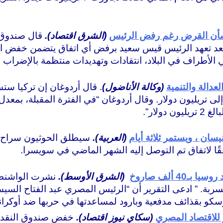
شأن القرض رغم رفض الرئيس
(الشرق اقتصاد).
قال صندوق 
 1.9 مليار دولار، حتى بعد تعهد الرئيس قيس سعيد برفض أي اتفاق يتض
ي الأطراف في البلاد، انتقادات وتهديدات منتظمة بالإضراب 
عدالة والتنمية
(وكالة الأناضول)
. قال أردوغان إن تركيا ستس
(العربية).
 ألف صاروخ
(الشرق الأوسط).
نشرت الواشنطن
سكو بقذائف مدفعية وبارود لمساعدتها في حربها ضد أوكراني
للاقتصاد المصري
(سكاي نيوز اقتصاد).
خفض صندوق النقد ال