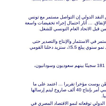
النقد الدولي إن التواصل مستمر مع تونس
من خفض الإنفاق. … أثار احتمال إجراء تخفيضات واسعة
من قبل الاتحاد العام التونسي للشغل.
تمر في الاستثمار والإنتاج والتصدير حتى
الوصول إلى هدف رفع حجم تجارتها الخارجية إلى تريليون دولار. وقال أردوغان “في الفترة المقبلة، بمعدل نمو سنوي يبلغ 5.5٪، سنزيد دخلنا القومي
سيطلق الحوثيون سراح 181 سجينًا بينهم سعوديون وسودانيون،
 بوست مؤخرا تقريرا … اعتمد على ما
وصف بأنه “إحدى الوثائق الأمريكية السرية المسربة. ” ادعى التقرير أن “الرئيس المصري عبد الفتاح السيسي أمر بإنتاج 40 ألف صاروخ ليتم إرسالها
ا.
دولي توقعاته لنمو الاقتصاد المصري في