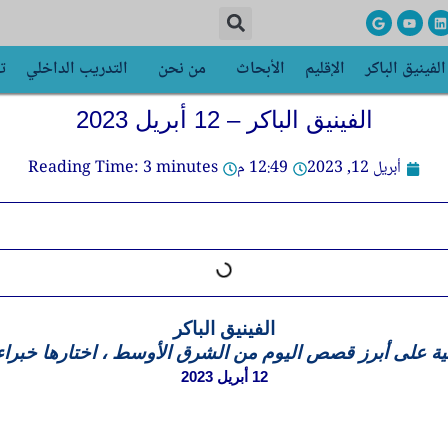
G
Y
L
o
o
i
o
u
n
g
t
k
الفينيق الباكر
الإقليم
الأبحاث
من نحن
التدريب الداخلي
ت
l
u
e
e
b
d
e
i
n
الفينيق الباكر – 12 أبريل 2023
أبريل 12, 2023
12:49 م
minutes
3
Reading Time:
الفينيق الباكر
ة على أبرز قصص اليوم من الشرق الأوسط ، اختارها خبراء CLS
12 أبريل 2023