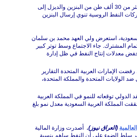
شحنت روسيا أكثر من 30 ألف طن من البنزين والديزل إلى
ركات النفط الروسية تنوي إرسال البنزين
السعودية، استعرض ولي العهد محمد بن سلمان
هتمام المشترك. جاء الاجتماع وسط توتر كبير
لخفض معدلات إنتاج النفط في ظل إدارة
 رفضت الإمارات العربية المتحدة التقارير
 ضد الولايات المتحدة والمملكة المتحدة،
 الدولي توقعاته للنمو في المملكة العربية
ة … في العام الماضي، حققت المملكة العربية السعودية معدل نمو بلغ
لعالمية
(العراق نيوز).
أصدرت وزارة المالية
 من العام المالي 2023 تجاوزت 7 تريليونات دينار. التقرير سلط الضوء على أن النفط ساهم بنسبة