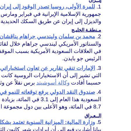
إيــران
1.
للمرة الأولى، روسيا تصدر الوقود إلى إير
جمهورية الإسلامية الإيرانية في فبراير ومار
والديزل إلى إيران عن طريق السكك الحديدية لأ
مـنطقـة الخليـج
2.
محمد بن سلمان وليندسي جراهام يناقشان ا
والسناتور الأمريكي ليندسي جراهام خلال لقائهم
في العلاقات السعودية الأمريكية بسبب الموق
الرئيس جو بايدن.
3.
الإمارات تنفي تقارير عن تعاون استخباراتي
التي تشير إلى أن الاستخبارات الروسية كانت ت
حسبما أفادت
وكالة أسوشيتد
برس نقلاً عن وثي
4.
صندوق النقد الدولي يرفع توقعاته للنمو في ال
8.7 في المائة، وهو الأعلى بين دول مجموعة العشرين، وتجاوز كل التوقعات.
الــعـراق
5.
وزارة المالية: الميزانية السنوية تعتمد بش