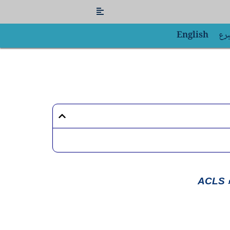
Flyout
Menu
برع
English
A