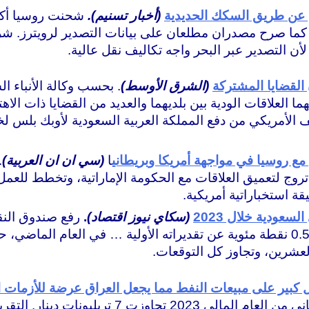
ان عن طريق السكك الحديدية
(أخبار تسنيم).
س كما صرح مصدران مطلعان على بيانات التصدير لرويترز. ش
ن التصدير عبر البحر واجه تكاليف نقل عالية.
لقضايا المشتركة
(الشرق الأوسط)
. بحسب وكالة الأنباء 
ا العلاقات الودية بين بلديهما والعديد من القضايا ذات الا
ف الأمريكي من دفع المملكة العربية السعودية لأوبك بلس 
 مع روسيا في مواجهة أمريكا وبريطاني
ا
(سي ان ان العربية)
.
روج لتعميق العلاقات مع الحكومة الإماراتية، وتخطط للعمل
قة استخباراتية أمريكية.
سعودية خلال 2023
(سكاي نيوز اقتصاد)
.
رفع صندوق النقد
السعودية هذا العام إلى 3.1 في المائة، بزيادة 0.5 نقطة مئوية عن تقديراته الأولي
كل كبير على مبيعات النفط مما يجعل العراق عرضة للأزمات ا
بيانا أشارت فيه إلى أن إيرادات شهر كانون الثاني