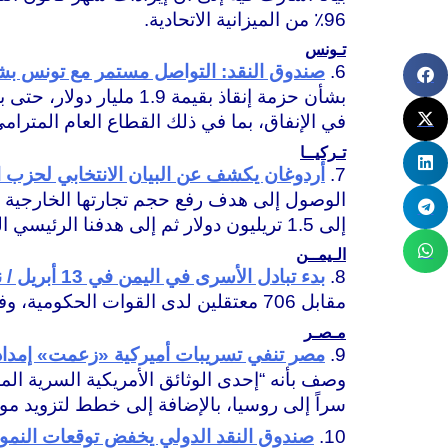
96٪ من الميزانية الاتحادية.
تـونس
6.
صندوق النقد: التواصل مستمر مع تونس ب
بشأن حزمة إنقاذ بقيمة
في الإنفاق، بما في ذلك القطاع العام المترام
تـركيــا
7.
أردوغان يكشف عن البيان الانتخابي لحزب ال
إلى 1.5 تريليون دولار ثم إلى هدفنا الرئيسي البالغ 2 تريليون دولار”.
الـيمــن
8.
بدء تبادل الأسرى في اليمن في 13 أبريل / نيسان ، ويستمر ثلاثة أيام
مقابل 706 معتقلين لدى القوات الحكومية، وفقًا لاتفاق تم التوصل إليه الشهر الماضي في سويسرا.
مـصـر
9.
مصر تنفي تسريبات أميركية «زعمت» إمداد روسيا بـ40
سراً إلى روسيا، بالإضافة إلى خطط لتزويد مو
10.
صندوق النقد الدولي يخفض توقعات النمو 