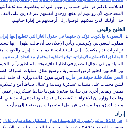
لعملائهم بالاقتراض على حساب رواتبهم التي لم يتقاضوها منذ ثلاثة أش
المحتاجين، لأن رواتبهم لم تدفع، ووجدوا أنفسهم غير قادرين على البقاء
حتى أولئك الذين يمكنهم الوصول إلى أرصدتهم من إدارة حياتهم.
الخليج واليمن
السعودية والكويت تؤكدان حقهما في حقول الغاز التي تتطلع إليها إيران
تريليونات قدم مكعب) – إلى الستينيات، عندما منحت إيران والكويت امتي
المناطق الاقتصادية الإماراتية توقع اتفاقية استثمار مع اتحاد المصنعين ا
المتبادلين في مجال التصنيع في إطار اتفاقية وقعتها مناطق رأس الخيمة ا
بين الجانبين لخلق فرص استثمارية وتوسيع نطاق عمليات الشراكة الصنا
اليمن يفكك خلية حوثية في مأرب
(
عرب نيوز
).
قالت وزارة الداخلية الي
لشن هجمات على منشآت عسكرية ومدنية واغتيال ضباط أمن وعسكريين 
وقالت الوزارة إن الاعترافات كشفت أن قياديا حوثيا يدعى أحمد علي 
ماجد الدرق، هو المسؤول عن نقل المتفجرات من صنعاء إلى مأرب.
إيران
في SCO، يدعو رئيسي لإزالة هيمنة الدولار لتشكيل نظام دولي عادل
(
شنغهاي للتعاون (SCO) وشدد على ضرورة إزالة هيمنة ا