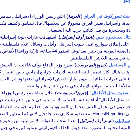
زابيث تسوركوف في العراق
(
العربية
).
اعلن رئيس الوزراء الاسرائيلي بنيامين
ة، واسرائيل تعتبر العراق مسؤولا عن سلامتها”، قال نتنياهو. وكشف مكتب
ياة ومحتجزة من قبل كتائب حزب الله الشيعية.
ال بعد هجوم جنين
(
تايمز أوف إسرائيل
).
استهدفت غارات جوية إسرائيلية
 على إطلاق صواريخ على جنوب إسرائيل. وأفادت وسائل إعلام فلسطينية بإ
أنباء عن وقوع إصابات. في غضون ذلك، انسحبت القوات الإسرائيلية في الضفة الغربية 
ة في مخيم اللاجئين الفلسطينيين.
ي المستقبل
(
جيروزاليم بوست
).
صرح وزير الدفاع يوآف غالانت أن الجيش 
اب هناك. كان تدمير البنية التحتية للإرهاب وتراجع إرهابيي جنين انتصارا 
 على قدرات الطائرات بدون طيار للجيش الإسرائيلي لدقتها وتقليل الخسائ
 الأمد للحد من دوافع الإرهاب في جنين لا تزال غير واضحة.
 سعيدة بقتل الأطفال”
(
جيروزاليم بوست
).
خلال مقابلة مع رئيس الوزراء ا
 بقتل الأطفال” أثناء مناقشة العملية الإسرائيلية في جنين. دافع بينيت 
ينخرطون في أعمال العنف يتحملون المسؤولية عن أفعالهم. قوبلت التعليقا
حفية.
سرائيلي
(
تايمز أوف إسرائيل
).
بعد انسحاب القوات الإسرائيلية من مخيم جن
بنية التحتية المتضررة. نفذ جيش الدفاع الإسرائيلي عملية كبيرة في جنين 