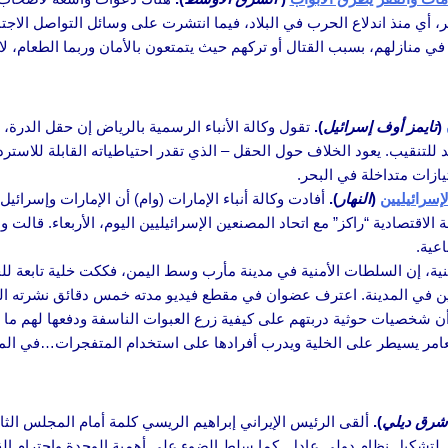
هر، أي منذ اندلاع الحرب في البلاد، فيما انتشرت على وسائل التواصل الا
 في منازلهم، بسبب القتال أو تركهم حيث يتمتعون بالأمان وربما الطعام، لا
(
تايمز أوف إسرائيل
).
تقول وكالة الأنباء الرسمية بالرياض إن حقل الدرة، 
ازات متداخلة في البحر.
لإسرائيليين
(
النهار
).
أفادت وكالة أنباء الإمارات (وام) أن الإمارات وإسرائيل
لاقتصادية “راكز” مع اتحاد المصنعين الإسرائيليين اليوم، الأربعاء. قالت و
عية.
منية، إن السلطات الأمنية في مدينة مأرب وسط اليمن، فككت خلية تابعة 
في المدينة. اعترف عضوان في مقطع فيديو مدته خمس دقائق نشرته الو
العامر يسيطر على الخلية ويدرب أفرادها على استخدام المتفجرات…في ال
شرق ديلي
).
ألقى الرئيس الإيراني إبراهيم الريسي كلمة أمام المجلس ال
لدولار الأمريكي لتشكيل نظام دولي عادل. كما سلط الضوء على أهمية الوحدة واحتر