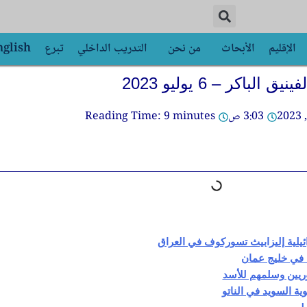
الإقليم
الأبحاث
من نحن
التدريب الداخلي
تبرع
nglish
فينيق الباكر – 6 يوليو 2023
3:03 ص
minutes
9
Reading Time:
ئيلية إليزابيث تسوركوف في العراق
ط في خليج عمان
ريين وسلمهم للأسد
ة السويد في الناتو