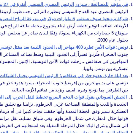
في مؤشر للمصالحة ، سيزور الرئيس المصري السيسي أنقرة في 27 يوليو
الرئيس المصري عبد الفتاح السيسي ونظيره التركي رجب طيب أردوغان ات
شركة نرويجية سوف تستثمر 5 مليارات دولار في مزرعة الرياح المصرية
بحلول عام 2030.
تونس: قوات الأمن تطرد 400 مهاجر إلى الحدود الليبية بعد مقتل تونسي خلال الاشتباكات
جنوب الصحراء طُردوا قسراً إلى الحدود الليبية وسط تصاعد المشاعر ا
المهاجرين في صفاقس…رحلت قوات الأمن التونسية، الإثنين، المجموعة 
عسكرية بين تونس وليبيا.
بعد ليلة حارة، هدوء حذر في صفاقس؛ الرئيس التونسي يحمل الشبكات ا
تونسي على يد مهاجرين من إفريقيا جنوب الصحراء، يسود هدوء حذر في أ
بين الطرفين بما يؤجج وتيرة العنف ويزيد من تفاقم الأزمة الحالية.
الجيش السوداني يقول قوات الدعم السريع تخطط لنقل الحرب إلى ا
الجديدة واللعب والمنطقة الصناعية غربي الخرطوم، تزامنا مع تحليق ط
العسكرية تسير وفق الخطة المعدة وأنها حققت نجاحا كبيرا في أم درما
قواتها خلال المعارك في شمال الخرطوم. وفي سياق مشابه، نقل مراسل 
إلى شمال وشرق البلاد خلال المرحلة المقبلة بعد انسحابهم في الخرطو
النظام المصرفي السوداني مشلول،الحكومة غير قادرة على توفير الخدم