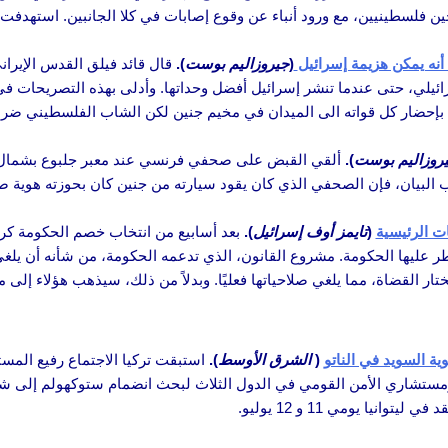
فلسطينيين، مع ورود أنباء عن وقوع إصابات في كلا الجانبين. استهدفت الع
أنه يمكن هزيمة إسرائيل
(
جيروزاليم بوست
).
قال قائد فيلق القدس الإيران
ئيلي، حتى عندما تنشر إسرائيل أفضل وحداتها. وأدلى بهذه التصريحات في 
وني بإحضار كل قواته الى الميدان في مخيم جنين لكن الشاب الفلسطيني ضر
روزاليم بوست
).
ألقي القبض على صحفي فرنسي عند معبر جلبوع بشمال إس
حسب البيان، فإن الصحفي الذي كان يقود سيارته من جنين كان بحوزته هوية 
ت الرئيسية
(
تايمز أوف إسرائيل
).
بعد أسابيع من انتخاب خصم الحكومة كر
طر عليها الحكومة. مشروع القانون، الذي تدعمه الحكومة، من شأنه أن يل
تار القضاة، مما يلغي صلاحياتها فعليًا. وبدلاً من ذلك، سيذهب هؤلاء إلى
ة السويد في الناتو
(
الشرق الأوسط
).
استبقت تركيا الاجتماع رفيع المستو
مستشاري الأمن القومي في الدول الثلاث لبحث انضمام ستوكهولم إلى ش
يا يومي 11 و 12 يوليو.