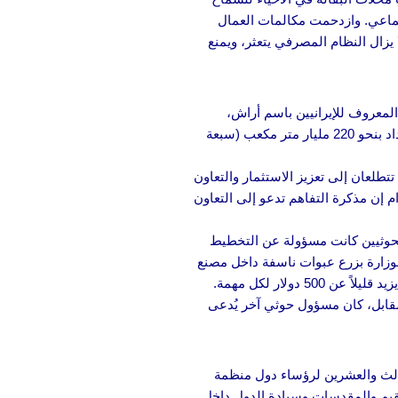
جتماعي. وازدحمت مكالمات العمال
 يزال النظام المصرفي يتعثر، ويمنع
المعروف للإيرانيين باسم أراش،
مملوك لسعوديين وكويتيين. ويأتي الإعلان بعد أن قالت طهران إنها تستعد للتنقيب. يعود الخلاف حول الحقل – الذي تقدر احتياطياته القابلة للاسترداد بنحو 220 مليار متر مكعب (سبعة
 تتطلعان إلى تعزيز الاستثمار والتعاون
ام إن مذكرة التفاهم تدعو إلى التعاون
للحوثيين كانت مسؤولة عن التخطيط
زارة بزرع عبوات ناسفة داخل مصنع
نفطي وتفجير أخرى في شاحنة صغيرة يقودها ضابط عسكري، زاعمين أن شخصيات حوثية دربتهم على كيفية زرع العبوات الناسفة ودفعها لهم ما يزيد قليلاً عن 500 دولار لكل مهمة.
مقابل، كان مسؤول حوثي آخر يُدعى
ثالث والعشرين لرؤساء دول منظمة
ام القيم والمقدسات وسيادة الدول داخل