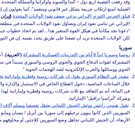
وقد رفعت القضية أربع دول – كندا والسويد وأوكرانيا والمملكة المتحدة
العملية لمنع ارتكاب جريمة بشكل غير قانوني ومتعمد”. كما يقولون إن
فيلق الحرس الثوري الإيراني يدعي ضعف نفوذ الولايات المتحدة
(
إيران 
الإيراني عن تنامي نفوذ إيران وتضاؤل ​​نفوذ الولايات المتحدة في م
“دعونا نجد مكاننا في هيكل القوة المتغير هذا…لقد تم اتخاذ خطوات جي
لكن الولايات المتحدة تريد أن تضعنا على طريق يحدد نفسه. إن فن الثور
سوريا
روسيا وسوريا ابدأ 6 أيام من التدريبات العسكرية المشتركة
(
العربية
).
أع
المشتركة لقوات الدفاع الجوي والجوي الروسي والسوري ستبدأ في سوريا
الجوي ووسائلها والحرب الإلكترونية لصد الهجمات الجوية “.
مصدر في النظام السوري يقول إن شركات روسية وقطرية وإماراتية تخ
خلال الساعات الماضية، دخول القطاع الخاص في الاستثمار والإدارة وا
في المائة، أنه تم التعاقد مع ثلاث شركات روسية وقطرية وإماراتية 
وشركة “أيراسيا ترافيل” الإماراتية.
تقول هيومن رايتس ووتش الجيش اللبناني يعتقل تعسفيا ويسلم آلاف ال
الأربعاء، أن الجيش اللبناني تجاهل وضع السوريين كلاجئين أو مخاوفهم 