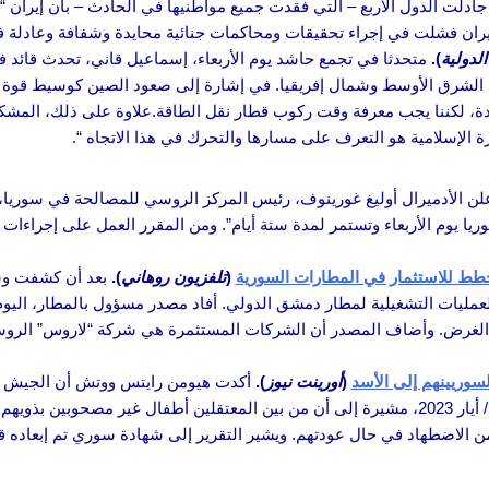
. جادلت الدول الأربع – التي فقدت جميع مواطنيها في الحادث – بأن إيران 
 إيران فشلت في إجراء تحقيقات ومحاكمات جنائية محايدة وشفافة وعادلة 
الدولية
).
متحدثا في تجمع حاشد يوم الأربعاء، إسماعيل قاني، تحدث قائد ف
نطقة الشرق الأوسط وشمال إفريقيا. في إشارة إلى صعود الصين كوسيط قوة 
دة، لكننا يجب معرفة وقت ركوب قطار نقل الطاقة.علاوة على ذلك، المشكلة
ة الإسلامية هو التعرف على مسارها والتحرك في هذا الاتجاه “.
لن الأدميرال أوليغ غورينوف، رئيس المركز الروسي للمصالحة في سوريا، مس
 يوم الأربعاء وتستمر لمدة ستة أيام”. ومن المقرر العمل على إجراءات 
طط للاستثمار في المطارات السورية
(
تلفزيون روهاني
).
بعد أن كشفت وس
لعمليات التشغيلية لمطار دمشق الدولي. أفاد مصدر مسؤول بالمطار، اليو
لهذا الغرض. وأضاف المصدر أن الشركات المستثمرة هي شركة “لاروس” الر
سوريينهم إلى الأسد
(
أورينت نيوز
).
أكدت هيومن رايتس ووتش أن الجيش ال
السوريين الذين كانوا ينوون ترحيلهم إلى سوريا بين أبريل / نيسان ومايو / أيار 2023، مشيرة إلى أن من بين المعتقلي
من الاضطهاد في حال عودتهم. ويشير التقرير إلى شهادة سوري تم إبعاده قس