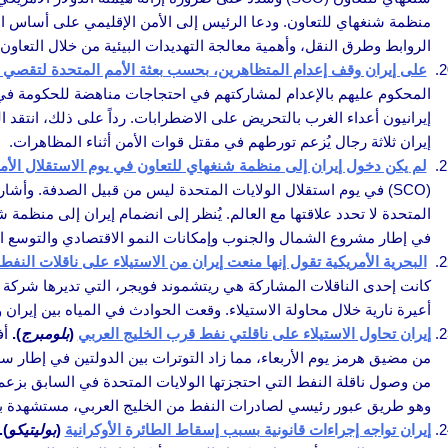
منظمة شنغهاي للتعاون. ودعا الرئيس إلى الأمن الإقليمي على أساس الت
الروابط وطرق النقل، وأهمية معالجة التهديدات البيئية من خلال التعاو
على إيران وقف إعدام المتظاهرين، بحسب بعثة الأمم المتحدة لتقصي 
إيرانيون أعداء الغرب بالتحريض على الاضطرابات. رداً على ذلك، انتقد
إيران ثلاثة رجال يُزعم تورطهم في مقتل قوات الأمن أثناء المظاهرات.
لم يكن دخول إيران إلى منظمة شنغهاي للتعاون في يوم الاستقلال الأ
(SCO) في يوم استقلال الولايات المتحدة ليس من قبيل الصدفة. وأشار
المتحدة لا تحدد علاقتها مع العالم. يُنظر إلى انضمام إيران إلى منظمة
في إطار مشروع الشمال والجنوب وإمكانات النمو الاقتصادي والتوسع الت
البحرية الأمريكية تقول إنها منعت إيران من الاستيلاء على ناقلات النف
كانت إحدى الناقلات المشاركة هي ريتشموند فويجر، التي تديرها شركة ال
أعيرة نارية خلال محاولة الاستيلاء. وقعت الحوادث في المياه بين إيران
إيران تحاول الاستيلاء على ناقلتي نفط قرب الخليج العربي
(
بلومبرج
).
أف
من مضيق هرمز يوم الأربعاء، مما زاد التوترات بين الدولتين في إطار سعي
من وصول ناقلة النفط التي احتجزتها الولايات المتحدة في السابق بزعم
وهو طريق عبور رئيسي لصادرات النفط من الخليج العربي، مستشهدة بش
إيران تواجه إجراءات قانونية بسبب إسقاط الطائرة الأوكرانية
(
بوليتيكو
).