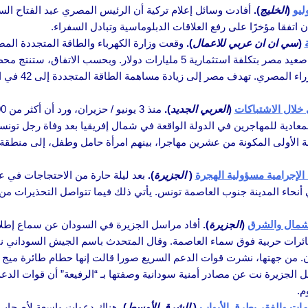
(
الخليج
).
أفادت وسائل إعلام تركية أن الرئيس المصري عبد الفتاح الس
فقا مؤخرًا على رفع العلاقات الدبلوماسية وتبادل السفراء.
(
سي ان ان عربي للاعمال
).
وقعت وزارة الكهرباء والطاقة المتجددة المص
الأربعاء، اتفاقية لتوفير قطعة أرض لبناء مشروع محطة طاقة الرياح في صعيد مصر بتكلفة استثمار
سوهاج 5 جيجاوات من الك
(
العربي الجديد
).
لمعادية للمهاجرين في الدولة الواقعة في شمال إفريقيا بعد وفاة رجل تو
الأولى المكونة من عشرين مهاجرا، بينهم امرأة حامل وطفل، إلى منطقة
لإجرامية مسؤولية الهجرة
(
الجزيرة
).
بعد ليلة حارة من الاحتجاجات في ع
نحاء المدينة جنوب العاصمة تونس. يأتي ذلك فيما تتواصل التحذيرات من 
لشمال والشرق
(
الجزيرة
).
أفاد مراسل الجزيرة في السودان عن سماع إطلاق 
ائرات حربية فوق سماء العاصمة. وقال المتحدث باسم الجيش السوداني نبيل
ن. من جهتها، نشرت قوات الدعم السريع صورا قالت إنها حطام طائرة ميج
الجزيرة نت عن مصادر أمنية سودانية وصفتها بـ “الرفيعة” أن قوات ال
م.
ات والفقر يطرق الأبواب
(
الشرق الأوسط
).
هناك دعوات واسعة لأصحاب م