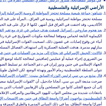
في مؤشر للمصالحة، سيزور الرئيس المصري السيسي أنقرة في 27 يوليو
الأراضي الإسرائيلية والفلسطينية
نتنياهو: جماعة شيعية مسلحة تحتجز المواطنة الروسية الإسرائيلية إلي
مسلحة تحتجز مواطنة اسرائيلية روسية في العراق…المرأة على قيد الحيا
الأكاديمي، وقد اختفت في العراق قبل أشهر، لكنها لا تزال على قيد الح
بعد هجوم صاروخي ، إسرائيل قصفت هدف حماس في غزة، مع تغير القت
الكيماوية التابعة لحماس وموقعا لمعالجة مكونات الصواريخ في غزة ردا
منازلهم مدمرة. هدفت العملية العسكرية إلى استهداف الفصائل المسلح
غالانت: الجيش الإسرائيلي قد يحتاج إلى مزيد من العمليات في جنين ف
من الضروري إجراء عملية أو عمليتين إضافيتين لمعالجة كاملة لوضع الإره
الجهاد الإسلامي في جنين ودور إيران في دعم الجماعة. تم تسليط الضوء
تتولى السلطة الفلسطينية زمام الأمور وتهدئة الوضع، لكن الحلول طويلة
قال مذيع بي بي سي لرئيس الوزراء السابق بينيت: “القوات الإسرائيلية
صرحت مذيعة البي بي سي، أنجانا جادجيل، أن “القوات الإسرائيلية سعيدة
إلى أن جميع القتلى كانوا من المسلحين وأن الإرهابيين الشباب الذين 
بانتقادات شديدة من مجلس النواب لليهود البريطانيين والمراقب الإعلامي HonestReporting، مع تقديم شكاوى ضد جادجيل لانتهاكه المعايير الص
الفلسطينيون يواجهون أضرارًا واسعة النطاق في جنين بعد الانسحاب الإ
أضرارًا واسعة النطاق، بما في ذلك المباني المدمرة والطرق الممزقة وال