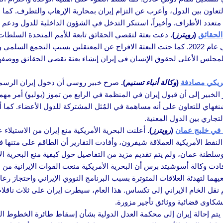
عاون بين الدول، وأعرب عن التزام إيران بمحاربة الإرهاب والتطرف. كما ن
ن متعدد الأطراف. وأخيراً، استنكر التدخل في الشؤون الداخلية للدول ودعم
الحقائق
(
رويترز
).
دعت بعثة لتقصي الحقائق تابعة للأمم المتحدة السلطات ا
المحكوم عليهم بالإعدام لمشاركتهم في احتجاجات مناهضة للحكومة في عام 2022. كما حثت البعثة الافراج عن المعت
 المجلس الأعلى لحقوق الإنسان في إيران إنشاء بعثة تقصي الحقائق ووصفه
مريكي مصادفة
(
وكالة أنباء تسنيم
).
صرح خبير روسي أن دخول إيران الرسم
 الخبير إلى أن قبول إيران في المنظمة في الرابع من تموز (يوليو) أمر مهم، 
 شنغهاي للتعاون على أنه مساهمة في المُثل المشتركة للدول الأعضاء. كما أ
جاري بين الدول المعنية.
ط في خليج عمان
(
رويترز
).
أعلنت البحرية الأمريكية منع إيران من الاستيلاء
نفط الأمريكية العملاقة شيفرون، وأفادت التقارير أن الطاقم على متنها ف
 وسلطنة عمان، ولم يتم تقديم مزيد من التفاصيل حول كيفية منع البحرية ا
ادت وكالة أسوشيتد برس أن البحرية الأمريكية منعت القوات الإيرانية من ا
هما لتهدئة العلاقات المتوترة بسبب البرنامج النووي الإيراني واحتجاز رعاي
 نقل الخام الإيراني إلى تكساس. هذا العام، سيطرت إيران على ثلاث ناقل
كاوى قضائية ووثائق تأجير مزورة.