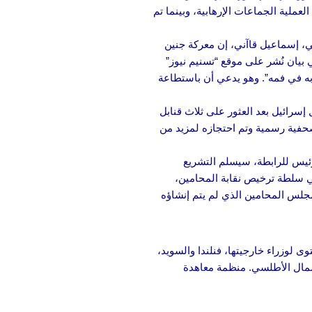
ملية الجماعات الإرهابية، وبينما تم
ي، إسماعيل قاآني، إن معركة جنين
بيان نُشر على موقع “تسنيم نيوز”
به في فمه”. وهو يدعي أن باستطاعة
رائيل بعد العثور على ثلاث قنابل
صحفية رسمية وتم احتجازه لمزيد من
ئيس للرابطة، سيسلم التشريع
غي سلطة ترخيص نقابة المحامين،
 مجلس المحامين الذي لم يتم إنشاؤه
ى لوزراء خارجيتها، فنلندا والسويد،
مال الأطلسي. منظمة معاهدة