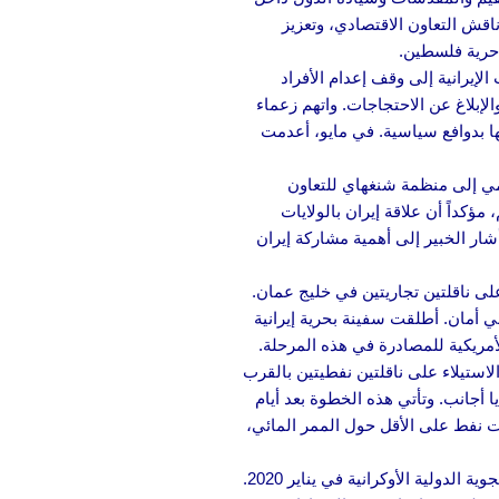
اقش التعاون الاقتصادي، وتعزيز
 حرية فلسطين.
لإيرانية إلى وقف إعدام الأفراد
قلين بسبب التجمع السلمي والإبلاغ عن الاحتجاجات. واتهم زعماء
ا بدوافع سياسية. في مايو، أعدمت
ي إلى منظمة شنغهاي للتعاون
مؤكداً أن علاقة إيران بالولايات
شار الخبير إلى أهمية مشاركة إيران
 على ناقلتين تجاريتين في خليج عمان.
ي أمان. أطلقت سفينة بحرية إيرانية
لأمريكية للمصادرة في هذه المرحلة.
لاستيلاء على ناقلتين نفطيتين بالقرب
ا أجانب. وتأتي هذه الخطوة بعد أيام
ات نفط على الأقل حول الممر المائي،
يتم إحالة إيران إلى محكمة العدل الدولية بشأن إسقاط طائرة الخطوط الجوية الدولية الأوكرانية في يناير 2020.