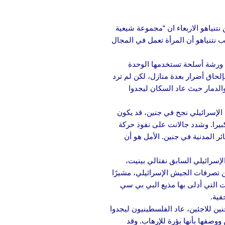
 نتنياهو الاربعاء ان “مجموعة شيعية
 نتنياهو أن المرأة تعمل في المجال
 ورشة أسلحة تستخدمها الوحدة
لحاق أضرار بعدة منازل، لكن لم ترد
من جنين بعد توغل استمر 44 ساعة، تاركة وراءها الأنقاض والدمار حيث عاد السكان ليجدوا
الإسرائيلي نجح في جنين، قد يكون
كبيرا. وشدد جالانت على نفوذ حركة
ر المدنية في جنين. الأمل هو أن
لإسرائيلي السابق نفتالي بينيت،
عن تصرفات الجيش الإسرائيلي، مشيرًا
ت التي أدلى بها مذيع البي بي سي
ين للاجئين، عاد الفلسطينيون ليجدوا
ووصفها بأنها بؤرة للإرهاب. وقد