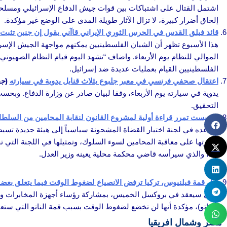
اشتمل القتال على اشتباكات بين قوات جيش الدفاع الإسرائيلي ومسلحين 
إلحاق أضرار كبيرة، لا تزال الآثار طويلة المدى على الوضع غير مؤكدة.
قائد فيلق القدس في الحرس الثوري الإيراني قاآني يقول إن جنين تثبت 
هذا الأسبوع تظهر أن الشبان الفلسطينيين يمكنهم مواجهة الجيش الإسرا
الموالي للنظام يوم الأربعاء. واضاف “نشهد اليوم قيام النظام الصهي
الفلسطينيين القيام بعمليات عديدة ضد إسرائيل.
اعتقال صحفي فرنسي في معبر جلبوع بثلاث قنابل يدوية في سيارته
(
جي
يدوية في سيارته يوم الأربعاء، وفقا لبيان صادر عن وزارة الدفاع. وب
التحقيق.
الكنيست تمرر قراءة أولية لمشروع القانون لنقابة المحامين من السلطا
مقاعده في لجنة اختيار القضاة المشحونة سياسياً إلى هيئة جديدة تسي
وقدرتها على معاقبة المحامين لسوء السلوك، وتمثيلها في اللجنة التي تخ
بعد، والذي سيرأسه قاضي محكمة محلية يعينه وزير العدل.
تركيا
قبل قمة فيلنيوس، تركيا ترفض الانصياع لضغوط الوقت فيما يتعلق بعضوي
الذي سيعقد في بروكسل الخميس، بمشاركة رؤساء أجهزة المخابرات و
(الناتو)، مؤكدة أنها لن تخضع لضغوط الوقت بسبب قمة الناتو التي ستعقد في ليتوان
مصر وشمال افريقيا