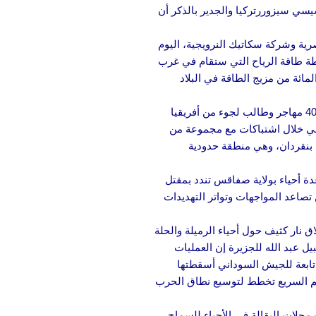
يسي سيزوررتركيا والجدير بالذكر أن
رية وشركة سكاتيك النرويجية، اليوم
ية 5 مليارات دولار. وبحسب الاتفاق، ستنتج محطة طاقة الرياح التي ستقام في غرب
هرباء سنويًا، وفقًا لبيان صادر عن مجلس الوزراء المصري. تهدف مصر إلى زيادة مساهمة الطاقة المتجددة إلى 42 في المائة من مزيج الطاقة في البلاد
منذ 3 يونيو / حزيران، ورد أن أكثر من 400 مهاجر وطالب لجوء من أفريقيا
نسي خلال اشتباكات مع مجموعة من
 بنقردان، وهي منطقة حدودية
دة أحياء بولاية صفاقس تندد بمقتل
تصاعد المواجهات وتواتر التهديدات
نار كثيف حول أحياء الرميلة والحلة
 عبد الله للجزيرة إن العمليات
 تابعة للجيش السوداني أسقطتها
دعم السريع تخطط لتوسيع نطاق الحرب
حلات البقالة في الأحياء للسماح