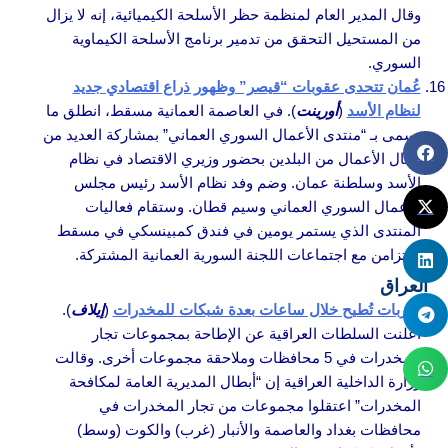
وقال المدير العام لمنظمة حظر الأسلحة الكيميائية، إنه لا يزال
من المستحيل التحقق من تدمير برنامج الأسلحة الكيماوية
السوري.
عُمان تتحدى عقوبات “قيصر” وظهور ذراع اقتصادي جديد
لنظام الأسد
(
أورينت
). في العاصمة العمانية مسقط، انطلق ما
يسمى بـ “منتدى الأعمال السوري العماني” بمشاركة العديد من
رجال الأعمال من البلدين بحضور وزيري الاقتصاد في نظام
الأسد وسلطنة عمان. وضم وفد نظام الأسد رئيس مجلس
الأعمال السوري العماني وسيم قطان. وستقام فعاليات
المنتدى الذي يستمر يومين في فندق كمبينسكي في مسقط
بالتزامن مع اجتماعات اللجنة السورية العمانية المشتركة.
العراق
ضربات تُطيح خلال ساعات بعدة شبكات للمخدرات
(
إيلاف
).
أعلنت السلطات العراقية عن الإطاحة بمجموعات تجار
المخدرات في 5 محافظات وملاحقة مجموعات أخرى. وقالت
وزارة الداخلية العراقية إن “أبطال المديرية العامة لمكافحة
المخدرات” اعتقلوا مجموعات من تجار المخدرات في
محافظات بغداد والعاصمة والأنبار (غرب) والكوت (وسط)