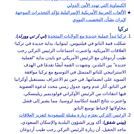
الكيماوية التي تهدد الأمن الدولي
الألعاب الحربية الأمريكية الإسرائيلية تؤكد التحذيرات الموجهة
لإيران بشأن التخصيب النووي
تركيا
تركيا تبدأ عملية جديدة مع الولايات المتحدة
(
تي ار تي وورلد
).
شكلت قمة الناتو في فيلنيوس، ليتوانيا، بداية جديدة في تركيا-
العلاقات الأمريكية. واعتبرت اجتماعات الرئيس التركي رجب
طيب أردوغان مع الرئيس الأمريكي جو بايدن بداية “لعملية
جديدة” بين البلدين. وشهدت القمة أيضًا تقدمًا في الهدف
الاستراتيجي للناتو المتمثل في التوسيع مع تركيا موافقة
السويد على انضمامها. في حين تم الاعتراف بمستقبل أوكرانيا
في الناتو، أثار عدم وجود جدول زمني محدد لدعوة العضوية
فيها انتقادات من الرئيس الأوكراني فولوديمير زيلينسكي.
واعتبرت نتائج القمة انتكاسة لروسيا، مما يشير إلى فشل
محاولاتها لإحباط توسع الناتو.
الرئيس التركي يعتزم زيارة مقبلة للسعودية لتعزيز العلاقات
(
ييني شفق
).
أكد وزير الشؤون البلدية والإسكان السعودي،
ماجد الحقيل، أن زيارة الرئيس التركي رجب طيب أردوغان