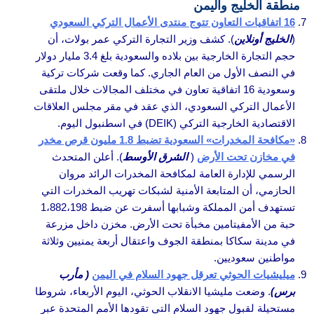
منطقة الخليج واليمن
16 اتفاقيات التعاون تتوج منتدى الأعمال التركي السعودي
(
الخليج أونلاين
). كشف وزير التجارة التركي عمر بولات، أن
حجم التجارة الخارجية بين بلاده والسعودية بلغ 3.4 مليار دولار
في النصف الأول من العام الجاري. كما وقعت شركات تركية
وسعودية 16 اتفاقية تعاون في مختلف المجالات خلال ملتقى
الأعمال التركي السعودي، الذي عقد في مقر مجلس العلاقات
الاقتصادية الخارجية التركي (DEIK) في اسطنبول اليوم.
«مكافحة المخدرات» السعودية تضبط 1.8 مليون قرص مخدر
في مخازن تحت الأرض
(
الشرق الأوسط
). أعلن المتحدث
الرسمي للإدارة العامة لمكافحة المخدرات الرائد مروان
الحازمي، أن المتابعة الأمنية لشبكات تهريب المخدرات التي
تستهدف أمن المملكة وشبابها أسفرت عن ضبط 1،882،198
حبة من الأمفيتامين مخبأة تحت الأرض. مخزن داخل مزرعة
في مدينة سكاكا بمنطقة الجوف واعتقال أربعة يمنيين وثلاثة
مواطنين سعوديين.
ميليشيات الحوثي تعرقل جهود السلام في اليمن
( مأرب
برس)
. وضعت مليشيا الانقلاب الحوثي، اليوم الأربعاء، شروطا
مستحيلة لقبول جهود السلام التي تقودها الأمم المتحدة عبر