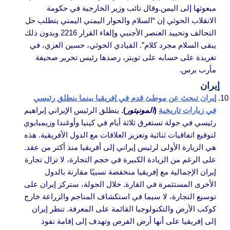
مبعوثها إلى اليمن.وقال نائب وزير الخارجية في حكومة
الانقلاب الحوثي إن “السلام والحوار اليمني اليمني يتطلب حل
التحالف وتحييد العنصر الأجنبي وإلغاء القرار 2216 وبدون ذلك
يبقى السلام مجرد كلام”. القيادي الحوثي، حسين العزي، في
تغريدة على حسابه على تويتر، رصدها رئيس تحرير صحيفة
مأرب برس.
إيران
إيران تبحث عن موطئ قدم في إفريقيا بينما ينطلق رئيسي
في زيارات تاريخية
(
المونيتور
).
ينطلق الرئيس الإيراني إبراهيم
رئيسي في جولة تستغرق ثلاثة أيام في كينيا وأوغندا وزيمبابوي
لتوقيع اتفاقيات ثنائية وتعزيز العلاقات مع الدول الأفريقية. هذه
هي الزيارة الأولى لرئيس إيراني إلى أفريقيا منذ أكثر من عقد.
على الرغم من الزيادة الكبيرة في حجم التجارة، لا تزال تجارة
إيران الإجمالية مع إفريقيا منخفضة نسبيًا مقارنة بالدول
الأخرى المستثمرة في القارة. خلال الجولة، ستركز إيران على
توسيع التجارة، لا سيما في استكشاف المناجم والزراعة خارج
كوكب الأرض والتكنولوجيا القائمة على المعرفة. تنظر إيران
إلى إفريقيا على أنها أرض الفرص وتهدف إلى إقامة نفوذ