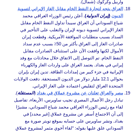
وأربيل وكركوك (شمال).
العراق يتجه لتجارة النفط الخام مقابل الغاز الإيراني لتسوية
الديون
(
إيران الدولية
).
أعلن رئيس الوزراء العراقي محمد
شياع السوداني أن العراق سيبدأ تداول النفط الخام مقابل
الغاز الإيراني لتسوية ديونه لإيران والتغلب على التأخير في
السداد بسبب متطلبات الموافقة الأمريكية. وقطعت إيران
صادرات الغاز إلى العراق بأكثر من 50٪ بسبب عدم سداد
الأموال لكنها وافقت الآن على استئناف الصادرات مقابل
النفط الخام. تم التوصل إلى الاتفاق خلال محادثات مع وفد
إيراني في بغداد. يعتمد العراق على واردات الغاز والكهرباء
الإيرانية في جزء كبير من إمدادات الطاقة. تدين إيران بإيران
بحوالي 12.1 مليار دولار من الديون المستحقة. دفعت الولايات
المتحدة العراق لتقليص اعتماده على الغاز الإيراني.
مصر والعراق تعلنان عن مشروع عملاق في بغداد
(
المستقلة
).
تبادل رجل الأعمال المصري نجيب ساويرس، الأربعاء، تفاصيل
لقاء مع رئيس الوزراء العراقي محمد شياع السوداني، مشيرًا
إلى أن الاجتماع أسفر عن مشروع عملاق [غير محدد] في
بغداد. ونشر ساويرس على حسابه بموقع تويتر صورة مع
السوداني علق عليها بقوله: “لقاء أخوي مثمر لمشروع عملاق