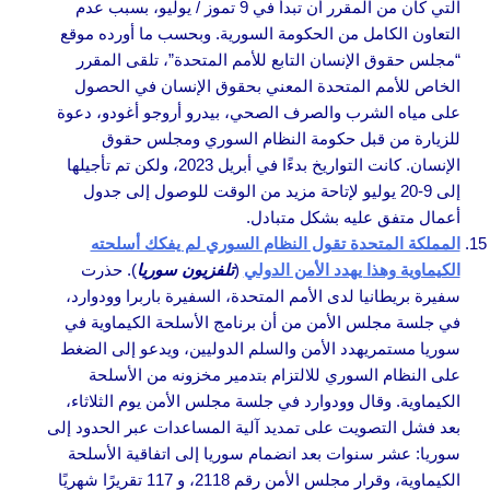
التي كان من المقرر أن تبدأ في 9 تموز / يوليو، بسبب عدم
التعاون الكامل من الحكومة السورية. وبحسب ما أورده موقع
“مجلس حقوق الإنسان التابع للأمم المتحدة”، تلقى المقرر
الخاص للأمم المتحدة المعني بحقوق الإنسان في الحصول
على مياه الشرب والصرف الصحي، بيدرو أروجو أغودو، دعوة
للزيارة من قبل حكومة النظام السوري ومجلس حقوق
الإنسان. كانت التواريخ بدءًا في أبريل 2023، ولكن تم تأجيلها
إلى 9-20 يوليو لإتاحة مزيد من الوقت للوصول إلى جدول
أعمال متفق عليه بشكل متبادل.
المملكة المتحدة تقول النظام السوري لم يفكك أسلحته
الكيماوية وهذا يهدد الأمن الدولي
(
تلفزيون سوريا
). حذرت
سفيرة بريطانيا لدى الأمم المتحدة، السفيرة باربرا وودوارد،
في جلسة مجلس الأمن من أن برنامج الأسلحة الكيماوية في
سوريا مستمريهدد الأمن والسلم الدوليين، ويدعو إلى الضغط
على النظام السوري للالتزام بتدمير مخزونه من الأسلحة
الكيماوية. وقال وودوارد في جلسة مجلس الأمن يوم الثلاثاء،
بعد فشل التصويت على تمديد آلية المساعدات عبر الحدود إلى
سوريا: عشر سنوات بعد انضمام سوريا إلى اتفاقية الأسلحة
الكيماوية، وقرار مجلس الأمن رقم 2118، و 117 تقريرًا شهريًا