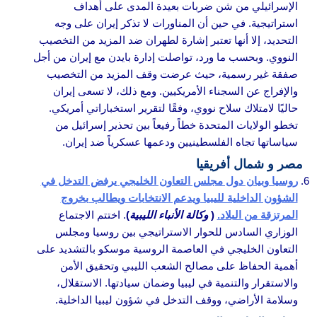
الإسرائيلي من شن ضربات بعيدة المدى على أهداف
استراتيجية. في حين أن المناورات لا تذكر إيران على وجه
التحديد، إلا أنها تعتبر إشارة لطهران ضد المزيد من التخصيب
النووي. وبحسب ما ورد، تواصلت إدارة بايدن مع إيران من أجل
صفقة غير رسمية، حيث عرضت وقف المزيد من التخصيب
والإفراج عن السجناء الأمريكيين. ومع ذلك، لا تسعى إيران
حاليًا لامتلاك سلاح نووي، وفقًا لتقرير استخباراتي أمريكي.
تخطو الولايات المتحدة خطاً رفيعاً بين تحذير إسرائيل من
سياساتها تجاه الفلسطينيين ودعمها عسكرياً ضد إيران.
مصر و شمال أفريقيا
روسيا وبيان دول مجلس التعاون الخليجي يرفض التدخل في
الشؤون الداخلية لليبيا ويدعم الانتخابات ويطالب بخروج
المرتزقة من البلاد.
(
وكالة الأنباء الليبية
)
. اختتم الاجتماع
الوزاري السادس للحوار الاستراتيجي بين روسيا ومجلس
التعاون الخليجي في العاصمة الروسية موسكو بالتشديد على
أهمية الحفاظ على مصالح الشعب الليبي وتحقيق الأمن
والاستقرار والتنمية في ليبيا وضمان سيادتها. الاستقلال،
وسلامة الأراضي، ووقف التدخل في شؤون ليبيا الداخلية.