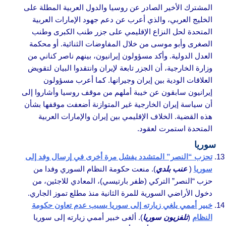
المشترك الأخير الصادر عن روسيا والدول العربية المطلة على
الخليج العربي، والذي أعرب عن دعم جهود الإمارات العربية
المتحدة لحل النزاع الإقليمي على جزر طنب الكبرى وطنب
الصغرى وأبو موسى من خلال المفاوضات الثنائية. أو محكمة
العدل الدولية. وأكد مسؤولون إيرانيون، بينهم ناصر كناني من
وزارة الخارجية، أن الجزر تابعة لإيران وانتقدوا البيان لتقويض
العلاقات الودية بين إيران وجيرانها. كما أعرب مسؤولون
إيرانيون سابقون عن خيبة أملهم من موقف روسيا وأشاروا إلى
أن سياسة إيران الخارجية غير المتوازنة أضعفت موقفها بشأن
هذه القضية. الخلاف الإقليمي بين إيران والإمارات العربية
المتحدة استمرت لعقود.
سوريا
تحزب “النصر” المتشدد يفشل مرة أخرى في إرسال وفد إلى
سوريا
(
عنب بلدي
). منعت حكومة النظام السوري وفدا من
حزب “النصر” التركي (ظفر بارتيسي)، المعادي للاجئين، من
دخول الأراضي السورية للمرة الثانية منذ مطلع تموز الجاري.
خبير أممي يلغي زيارته إلى سوريا بسبب عدم تعاون حكومة
النظام
(
تلفزيون سوريا
). ألغى خبير أممي زيارته إلى سوريا