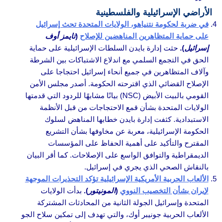
الأراضي الإسرائيلية والفلسطينية
في ضربة لحكومة نتنياهو، الولايات المتحدة تحث إسرائيل
على حماية المتظاهرين المناهضين للإصلاح
(
تايمز أوف
إسرائيل
).
حثت إدارة بايدن السلطات الإسرائيلية على حماية
الحق في التجمع السلمي مع اندلاع الاشتباكات بين الشرطة
وآلاف المتظاهرين في جميع أنحاء إسرائيل احتجاجا على
الإصلاح القضائي الذي اقترحته الحكومة. أصدر مجلس الأمن
القومي بالبيت الأبيض (NSC) بيانًا مشابهًا للردود التي قدمتها
الولايات المتحدة بشأن قمع الاحتجاجات من قبل الأنظمة
الاستبدادية. كثفت إدارة بايدن خطابها المناهض لسلوك
الحكومة الإسرائيلية، معربة عن مخاوفها بشأن التشريع
المقترح والتأكيد على أهمية الحفاظ على المؤسسات
الديمقراطية والتوافق الواسع على الإصلاحات. كما أقر البيان
بالنقاش الصحي الذي يجري في إسرائيل.
الألعاب الحربية الأمريكية الإسرائيلية تؤكد التحذيرات الموجهة
لإيران بشأن التخصيب النووي
(
المونيتور
).
بدأت الولايات
المتحدة وإسرائيل الجولة الثانية من المحادثات المشتركة
الألعاب الحربية جونيبر أوك، والتي تهدف إلى تمكين سلاح الجو