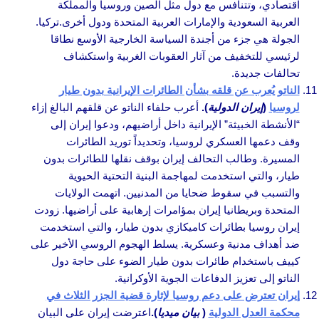
اقتصادي، وتتنافس مع دول مثل الصين وروسيا والمملكة
العربية السعودية والإمارات العربية المتحدة ودول أخرى.تركيا.
الجولة هي جزء من أجندة السياسة الخارجية الأوسع نطاقا
لرئيسي للتخفيف من آثار العقوبات الغربية واستكشاف
تحالفات جديدة.
الناتو يُعرب عن قلقه بشأن الطائرات الإيرانية بدون طيار
لروسيا
(
إيران الدولية
).
أعرب حلفاء الناتو عن قلقهم البالغ إزاء
“الأنشطة الخبيثة” الإيرانية داخل أراضيهم، ودعوا إيران إلى
وقف دعمها العسكري لروسيا، وتحديداً توريد الطائرات
المسيرة. وطالب التحالف إيران بوقف نقلها للطائرات بدون
طيار، والتي استخدمت لمهاجمة البنية التحتية الحيوية
والتسبب في سقوط ضحايا من المدنيين. اتهمت الولايات
المتحدة وبريطانيا إيران بمؤامرات إرهابية على أراضيها. زودت
إيران روسيا بطائرات كاميكازي بدون طيار، والتي استخدمت
ضد أهداف مدنية وعسكرية. يسلط الهجوم الروسي الأخير على
كييف باستخدام طائرات بدون طيار الضوء على حاجة دول
الناتو إلى تعزيز الدفاعات الجوية الأوكرانية.
إيران تعترض على دعم روسيا لإثارة قضية الجزر الثلاث في
محكمة العدل الدولية
(
بيان ميديا
).
اعترضت إيران على البيان