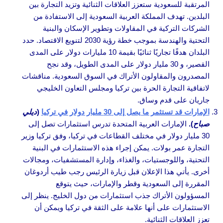
المرتقبة للسعودية ستعزز العلاقات الثنائية وتزيد التجارة بين
البلدين. تهدف المملكة العربية السعودية إلى الاستفادة من
الشركات التركية في المقاولات وتطوير الإسكان والبنية
التحتية والهندسة بموجب خطة رؤية 2030 لتنويع الاقتصاد. حدد
البلدان هدفًا تجاريًا ثنائيًا بقيمة 10 مليارات دولار على المدى
القصير، و 30 مليار دولار على المدى الطويل، وقد نجح
المصدرون والمقاولون الأتراك في السوق السعودية. مناقشات
لاتفاقية التجارة الحرة بين تركيا ومجلس التعاون الخليجي
جاريان على قدم وساق.
الإمارات قد تستثمر ما يصل إلى 30 مليار دولار في تركيا
(
ديلي
صباح
).
الإمارات العربية المتحدة تدرس استثمارات تصل إلى
30 مليار دولار في مختلف القطاعات في تركيا، وفق تركيا وزير
التجارة عمر بولات. يمكن إجراء هذه الاستثمارات في البنية
التحتية، واللوجستيات، والغذاء، وإدارة المستشفيات، ومجالات
أخرى. يأتي هذا الإعلان قبل زيارة الرئيس رجب طيب أردوغان
المقررة إلى السعودية وقطر والإمارات، حيث يتوقع
المسؤولون الأتراك جذب استثمارات من دول الخليج. ينظر إلى
الاستثمارات على أنها علامة على الثقة في تركيا ويمكن أن
تعزز العلاقات الثنائية.