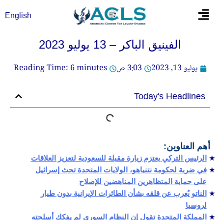
خطي
Flyout
English
لى
Menu
لمحتوى
الفينيق الباكر – 13 يوليو 2023
يوليو 13, 2023
3:03 ص
minutes
6
Reading Time:
Today's Headlines
أهم العناوين:
الرئيس التركي يعتزم زيارة مقبلة للسعودية لتعزيز العلاقات
في ضربة لحكومة نتنياهو، الولايات المتحدة تحث إسرائيل
على حماية المتظاهرين المناهضين للإصلاح
الناتو يُعرب عن قلقه بشأن الطائرات الإيرانية بدون طيار
لروسيا
المملكة المتحدة تقول إن النظام السوري لم يفكك أسلحته