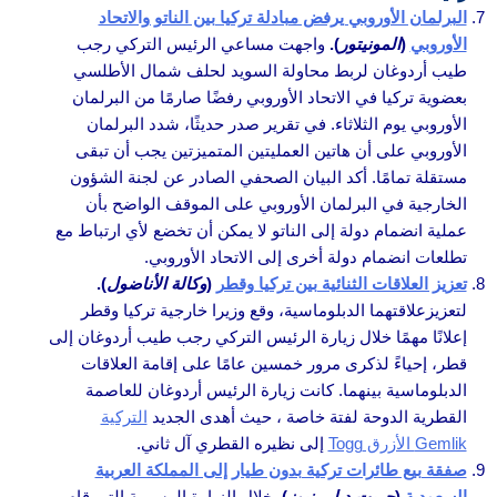
البرلمان الأوروبي يرفض مبادلة تركيا بين الناتو والاتحاد
الأوروبي
(
المونيتور
).
واجهت مساعي الرئيس التركي رجب
طيب أردوغان لربط محاولة السويد لحلف شمال الأطلسي
بعضوية تركيا في الاتحاد الأوروبي رفضًا صارمًا من البرلمان
الأوروبي يوم الثلاثاء. في تقرير صدر حديثًا، شدد البرلمان
الأوروبي على أن هاتين العمليتين المتميزتين يجب أن تبقى
مستقلة تمامًا. أكد البيان الصحفي الصادر عن لجنة الشؤون
الخارجية في البرلمان الأوروبي على الموقف الواضح بأن
عملية انضمام دولة إلى الناتو لا يمكن أن تخضع لأي ارتباط مع
تطلعات انضمام دولة أخرى إلى الاتحاد الأوروبي.
تعزيز العلاقات الثنائية بين تركيا وقطر
(
وكالة الأناضول
).
لتعزيزعلاقتهما الدبلوماسية، وقع وزيرا خارجية تركيا وقطر
إعلانًا مهمًا خلال زيارة الرئيس التركي رجب طيب أردوغان إلى
قطر، إحياءً لذكرى مرور خمسين عامًا على إقامة العلاقات
الدبلوماسية بينهما. كانت زيارة الرئيس أردوغان للعاصمة
القطرية الدوحة لفتة خاصة ، حيث أهدى الجديد
التركية
Gemlik الأزرق Togg
إلى نظيره القطري آل ثاني.
صفقة بيع طائرات تركية بدون طيار إلى المملكة العربية
السعودية
(
حريت ديلي نيوز
).
خلال الزيارة الرسمية التي قام