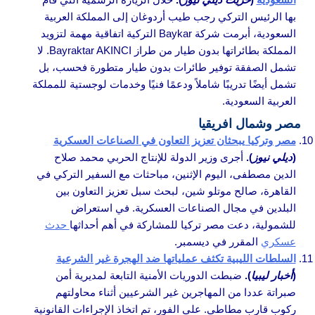
بها الرئيس التركي رجب طيب أردوغان إلى المملكة العربية
السعودية، أبرمت شركة Baykar التركية اتفاقية مهمة لتزويد
المملكة بطائراتها بدون طيار من طراز Bayraktar AKINCI. لا
تشمل الصفقة توفير طائرات بدون طيار متطورة فحسب، بل
تشمل أيضًا تدريبًا شاملاً ودعمًا فنيًا وخدمات لوجستية للمملكة
العربية السعودية.
مصر وشمال افريقيا
مصر وتركيا يبحثان تعزيز التعاون في الصناعات العسكرية
(
ديلي نيوز
).
أجرى وزير الدولة للإنتاج الحربي محمد صلاح
الدين مصطفى، اليوم الإثنين، مباحثات مع السفير التركي في
القاهرة، صالح موتلو شين، لبحث سبل تعزيز التعاون بين
البلدين في مجال الصناعات العسكرية. في استعراض
للشمولية، دعت مصر تركيا للمشاركة في أهم أحداثها
حدث
عسكري
المقرر في ديسمبر.
السلطات الليبية تكثف عملياتها ضد الهجرة غير الشرعية
(
أخبار ليبيا
).
ضبطت الدوريات الأمنية التابعة لمديرية أمن
صبراتة عددا من المهاجرين غير الشرعيين أثناء محاولتهم
ركوب قارب مطاطي. على الفور، تم اتخاذ الإجراءات القانونية