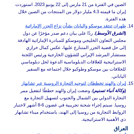
الصين في الفترة من 21 مارس إلى 22 يونيو 2023. استوردت
إيران ما قيمته 4.3 مليار دولار من المنتجات من الصين خلال
هذه الفترة.
طهران تنتقد موسكو واليابان بشأن نزاع الجزر الإماراتية
(
الشرق الأوسط
).
ردًا على بيان دعم صدر مؤخرًا عن دول
مجلس التعاون الخليجي وموسكو للمبادرة الإماراتية الهادفة
إلى حل قضية الجزر المتنازع عليها، عكس كمال خرازي
مستشار المرشد الإيراني للشؤون الخارجية ورئيس اللجنة
الاستراتيجية للعلاقات الدبلوماسية الدعوة لحل دبلوماسي
للخلافات بين موسكو وطوكيو خلال اجتماعه مع السفير
الياباني.
إيران والهند تخططان لتوجيه التجارة الروسية عبر تشابهار
(
وكالة أنباء تسنيم
).
وضعت إيران والهند خططًا لتفعيل ممر
التجارة الدولي بين الشمال والجنوب لتسهيل التجارة مع
روسيا. سيتم إجراء شحنة تجريبية في غضون 6-8 أشهر لاختبار
الروابط التجارية من روسيا إلى الهند، باستخدام ميناء تشابهار
ذي الأهمية الاستراتيجية.
العراق