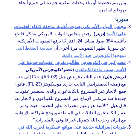
ولن يتم تخطيط أو بناء وحدات سكنية جديدة في جميع أنحاء
يهودا والسامرة.
سوريا
مجلس النواب الأمريكي يصوت بأغلبية ساحقة لإبقاء العقوبات
على الأسد
(
تويتر
).
رفض مجلس النواب الأمريكي بشكل قاطع،
بأغلبية 394 صوتًا مقابل 24، اقتراحًا برفع العقوبات الأمريكية
عن سوريا. يظهر التصويت مرة أخرى أن
سياسة الضغط التي
ينتهجها الكونجرس ضد الأسد دائمة
.
عضو كبير في الكونجرس يطالب بفرض عقوبات جديدة على
الأسد بسبب مادة الكبتاغون
(
عضو الكونجرس الأمريكي
فرينش هيل
).
قدم النائب فرينش هيل (AR-02)، جنبًا إلى جنب
مع زميله الديمقراطي النائب جاريد موسكويتز (FL-23)، قانون
قمع الاتجار غير المشروع بالكابتاغون، والذي سيصدر عقوبات
جديدة ضد مرتكبي الإنتاج غير المشروع للكبتاغون والاتجار به.
قال هيل، “الأسد هو زعيم مخدرات عابر للحدود، حيث يدمر
عقار الكابتاغون العائلات في المنطقة ويؤجج شراكته الإرهابية
مع إيران وحزب الله بتمويل غير قانوني بالمليارات.”
ضربات إسرائيلية جديدة على مواقع عسكرية لحزب الله في