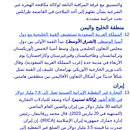
والتنسيق مع غرفة المراقبة التابعة لوكالة مكافحة الهجرة غير
الشرعية بشأن نقلهم إلى أحد الملاجئ في العاصمة طرابلس
تحت حراسة مشددة.
منطقة الخليج واليمن
المملكة العربية السعودية تستضيف القمة الخليجية مع دول
آسيا الوسطى
(
الشرق الأوسط
).
تبدأ القمة الأولى بين دول
مجلس التعاون الخليجي ودول وسط آسيا الخمس (أوزبكستان
وتركمانستان وطاجيكستان وقيرغيزستان وكازاخستان) يوم
الأربعاء في مدينة جدة (غرب المملكة العربية السعودية). وقال
نائب وزير الخارجية الأوزبكي بهرامجان علييف إن القمة تمثل
شكلاً جديدًا من أشكال التعاون الأقاليمي بين منطقتين هامتين.
إيران
التجارة غير النفطية الإيرانية الصينية تصل إلى 7.8 مليار دولار
في ثلاثة أشهر
(
وكالة تسنيم
).
أثناء وصفه للتبادلات التجارية
البالغة 30 مليار دولار بين إيران والصين العام الماضي
(المنتهية في 20 مارس 2023)، قال محمد رزفانيفار، رئيس
إدارة جمارك جمهورية إيران الإسلامية (IRICA)، إن إيران
صدرت ما قيمته 3.5 مليار دولار من السلع غير النفطية إلى