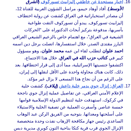
أخبار مستجدة عن خاطفي إليزابيث تسوركوف
(
الشرق
الأوسط
).
أفاد أوهاد حيمو، مراسل الشؤون العربية للقناة 12،
أن مصادر استخباراتية في العراق كشفت عن رواية اختطاف
إليزابيث تسوركوف. يبدو أن تسوركوف التقت طواعية
بآسريها، مدفوعة بتركيز أبحاث الدكتوراه على “الحركات
الشيعية في العراق”، مع اهتمام خاص بالزعيم الشيعي العراقي
البارز مقتدى الصدر. خلال استفسارها، اتصلت برجل دين اسمه
احمد علوان
لتطلب لقاء ابن عمه
محمد علوان
، وهو مسؤول
كبير في
كتائب حزب الله في العراق
. خلال هذا الاجتماع،
اكتشفوا جنسيتها الإسرائيلية، مما أدى إلى قرار اختطافها. بعد
ذلك، كانت هناك محاولة واحدة على الأقل لنقلها إلى إيران،
على الرغم من أن نجاح هذا المسعى لا يزال غير مؤكد.
العراق: إنزال جوي يدمر خلية داعش
(
إيلاف
).
كشفت خلية
الإعلام الأمني ​​العراقي، عن تفاصيل عملية إنزال جوي ناجحة
في كركوك، استهدفت خلية لتنظيم الدولة الإسلامية قوامها
خمسة عناصر. وأسفرت العملية عن تصفية الخلية والاستيلاء
على أسلحتها ومعداتها. بتوجيه من الفريق الركن عبد الوهاب
الساعدي رئيس جهاز مكافحة الإرهاب نفذت وحدة متخصصة
الإنزال الجوي قرب قرية كتكا بناحية التون كوبري مديرية دبس