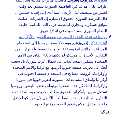
سوريا
(
تايمز أوف إسرائيل
).
شنت طائرات مقاتلة إسرائيلية
غارات على أهداف في العاصمة السورية دمشق بعد وقت
قصير من منتصف ليل الأربعاء، مما أدى إلى إصابة جنديين…
قال المرصد السوري لحقوق الإنسان، إن الضربات أصابت
مواقع عسكرية ومخازن لمنظمة حزب الله اللبنانية، حليفة
النظام السوري، مما تسبب في اندلاع حريق.
روسيا تستخدم الحدود السورية وصفقة الحبوب الأوكرانية
لإبتزاز تركيا
(
جيروزاليم بوست
).
سعت روسيا إلى استخدام
المساعدات الإنسانية وصفقة الحبوب للضغط والابتزاز. تظهر
التقارير الأخيرة أن موسكو لم تكتف بإلغاء اتفاق في الأمم
المتحدة لتمكين المساعدات إلى شمال غرب سوريا، بل سعت
أيضًا إلى تخريب صفقة حبوب أبرمتها مع تركيا والأمم المتحدة
وأوكرانيا…لروسيا مصالح في استخدام صفقة الحبوب في
أوكرانيا واتفاق المساعدات السورية لتعزيز قوتها في سوريا
وأوكرانيا. لذلك كل هذه القضايا مرتبطة ببعضها البعض، وروسيا
تستغل سوريا وأوكرانيا لتحقيق مطالب جديدة. ربما لم تكشف
التقارير الحالية عن هذه المطالب بالكامل لأن موسكو لم تقل
ما تريد مقابل تمكين تدفق الحبوب وفتح الحدود.
تركيا