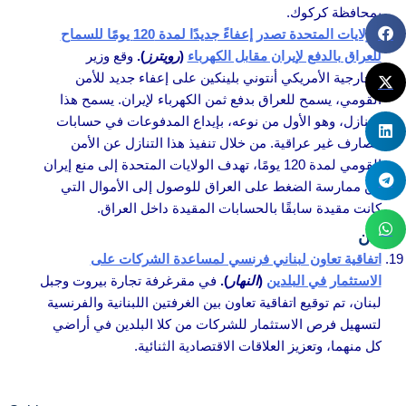
بمحافظة كركوك.
الولايات المتحدة تصدر إعفاءً جديدًا لمدة 120 يومًا للسماح
للعراق بالدفع لإيران مقابل الكهرباء
(
رويترز
).
وقع وزير
الخارجية الأمريكي أنتوني بلينكين على إعفاء جديد للأمن
القومي، يسمح للعراق بدفع ثمن الكهرباء لإيران. يسمح هذا
التنازل، وهو الأول من نوعه، بإيداع المدفوعات في حسابات
مصارف غير عراقية. من خلال تنفيذ هذا التنازل عن الأمن
القومي لمدة 120 يومًا، تهدف الولايات المتحدة إلى منع إيران
من ممارسة الضغط على العراق للوصول إلى الأموال التي
كانت مقيدة سابقًا بالحسابات المقيدة داخل العراق.
لبنان
اتفاقية تعاون لبناني فرنسي لمساعدة الشركات على
الاستثمار في البلدين
(
النهار
).
في مقرغرفة تجارة بيروت وجبل
لبنان، تم توقيع اتفاقية تعاون بين الغرفتين اللبنانية والفرنسية
لتسهيل فرص الاستثمار للشركات من كلا البلدين في أراضي
كل منهما، وتعزيز العلاقات الاقتصادية الثنائية.