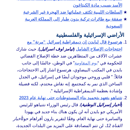
الأسد بسبب مادة الكبتاغون
السلطات الليبية تكثف عملياتها ضد الهجرة غير الشرعية
صفقة بيع طائرات تركية بدون طيار إلى المملكة العربية
السعودية
الأراضي الإسرائيلية والفلسطينية
هرتسوغ قال لبايدن إن ديمقراطية إسرائيل “مرنة” مع
احتجاجات الإصلاح الشامل
(
تيامز اوف اسرائيل
).
حيث شارك
عشرات الآلاف من المتظاهرين ضد خطة الإصلاح القضائي
للحكومة في “
يوم المقاومة
” في الوطن، جالسًا إلى جانب
بايدن في المكتب البيضاوي، هرتسوغ اشار إلى الاحتجاجات،
قائلاً: ” قلبي وروحي موجودان أيضًا في إسرائيل، في الجدل
الساخن الذي نمر به كمجتمع. إنه نقاش محتدم، لكنه فضيلة
وإشادة بعظمة الديمقراطية الإسرائيلية “.
نتنياهو يتعهد بتجميد بناء المستوطنات حتى نهاية عام 2023
(
أخبار إسرائيل الوطنية
).
قال رئيس الوزراء نتنياهو للرئيس
الأمريكي جو بايدن أنه لن يكون هناك بناء جديد في يهودا
والسامرة حتى نهاية العام. وفقًا لتقرير يارون أفراهام حول
أخبار
القناة 12،
لن تتم المصادقة على المزيد من البلدات الجديدة،