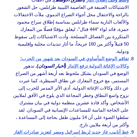
الاشتباكات العنيفة في العاصمة الليبية طرابلس، حل الشعور
بالراحة والاحتفال محل أجواء الصراع الدموي. ملأت الاحتفالات
والألعاب النارية سماء طرابلس بمناسبة إطلاق سراح محمود
حمزة، قائد لواء “444 قتال”، ليغلق مؤقتًا فصلًا من المعارك
المتكررة بين الفصائل المسلحة. وأدت الاشتباكات إلى سقوط
50 قتيلاً وأكثر من 160 جريحاً، ما أثار تنديدات محلية وإقليمية
ودولية.
تفاقم الوضع المأساوي في السودان بعد شهور من الحرب؛
وكالات الإغاثة الدولية ترفع الإنذار
(أخبار السودان).
تدهور
الوضع في السودان بشكل ملحوظ بعد أربعة أشهر من الصراع
المستمر، مع خروج المعارك عن نطاق السيطرة، كما عبرت
عن ذلك وكالات الإغاثة الدولية. أدى الأثر المدمر للحرب إلى
نزوح واسع النطاق وخطر المجاعة الذي يلوح في الأفق لملايين
الأشخاص. وأكد قادة عشرين منظمة دولية في بيان مشترك
على الحاجة الماسة للمساعدات الإنسانية في السودان. لقد
سلطوا الضوء على أن 14 مليون طفل بحاجة إلى المساعدة ،
وأكثر من أربعة ملايين نازح.
خط أنابيب غاز جديد لربط إسرائيل ومصر لتعزيز صادرات الغاز