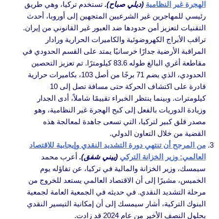
الهجرة غير النظامية
(ديلي صباح).
تستخدم تركيا، وهي طريق
رئيسي للمهاجرين غير الشرعيين المتجهين إلى أوروبا، أحدث
التقنيات لتعزيز أمن حدودها ضد العبور غير القانوني من إيران.
تراقب الأبراج الكهروضوئية والكاميرات الحرارية ورادار
المراقبة الأرضية جدارًا خرسانيًا يمتد على القسم الحدودي في
مقاطعة أغري البالغ طوله 83.6 كيلومترًا. تم تعزيز التحصين
الحدودي، الذي يضم 71 برجًا من أصل 103، بكاميرات حرارية
قادرة على اكتشاف الحركة حتى مسافة تصل إلى 10
كيلومترات. وبينما ينتظر الخبراء تقييمًا شاملاً، أدى الجدار
وزيادة الدوريات بالفعل إلى كبح الهجرة غير النظامية، وهو
مصدر قلق كبير لتركيا، التي تسعى جاهدة لمعالجة هذه
القضية من خلال التعاون الدولي.
من المرجح أن تنتهي دورة التشديد النقدي وإيجابية للاقتصاد
العالمي: وزير الخزانة التركي
(ييني شفق).
أعرب محمد
سيمسك، وزير الخزانة والمالية في تركيا، عن تفاؤله يوم
الخميس، مشيرًا إلى أن الاقتصاد العالمي يستعد للخروج من
مرحلة التشديد النقدي. في حديثه في الجمعية العامة لجمعية
البنوك التركية، أشار سيمسك إلى أن إمكانية التيسير النقدي
بحلول النصف الأخير من عام 2024 قد زادت.