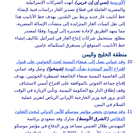
الأوروبية
(سي إن إن عربي).
أنهت الشركات الإسرائيلية
والمصرية العاملة في قطاع تصدير الغاز دراسات فنية لإنشاء
خط أنابيب غاز جديد يربط بين البلدين. يهدف خط الأنابيب هذا
إلى نقل كميات الغاز المتزايدة إلى منشآت الإسالة المصرية،
مما يمهد الطريق لإعادة تصديره إلى أوروبا. وفقًا لمصدر
مطلع، ستتحمل شركات إنتاج الغاز في إسرائيل تكاليف إنشاء
خط الأنابيب، المتوقع أن يستغرق استكماله عامين.
منطقة الخليج واليمن
وفد عماني يصل إلى صنعاء اليمنية لحث الحوثيين على قبول
اقتراح الأمم المتحدة بشأن الهدنة
(شينخوا).
وصل وفد عماني
إلى العاصمة اليمنية صنعاء الخاضعة لسيطرة الحوثيين، بهدف
إقناع جماعة الحوثي بالموافقة على اقتراح أممي لاستئناف
وقف إطلاق النار مع الحكومة اليمنية. وتأتي الزيارة في الوقت
الذي يزور فيه وزير الخارجية الإيراني الرياض لتعزيز عملية
السلام في اليمن.
وفد سعودي يحضر مؤتمر موسكو للأمن الدولي لبحث التعاون
الدفاعي
( الشرق الأوسط).
شارك وفد سعودي برئاسة
المهندس طلال العتيبي مساعد وزير الدفاع في مؤتمر موسكو
الحادي عشر للأمن الدولي 2023 إلى جانب وزراء الدفاع