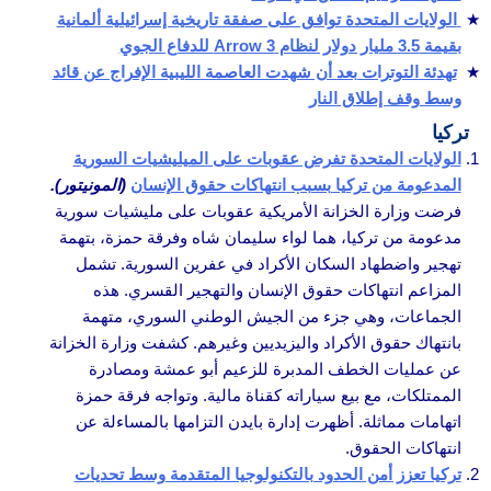
الولايات المتحدة توافق على صفقة تاريخية إسرائيلية ألمانية
بقيمة 3.5 مليار دولار لنظام Arrow 3 للدفاع الجوي
تهدئة التوترات بعد أن شهدت العاصمة الليبية الإفراج عن قائد
وسط وقف إطلاق النار
تركيا
الولايات المتحدة تفرض عقوبات على الميليشيات السورية
المدعومة من تركيا بسبب انتهاكات حقوق الإنسان
(المونيتور).
فرضت وزارة الخزانة الأمريكية عقوبات على مليشيات سورية
مدعومة من تركيا، هما لواء سليمان شاه وفرقة حمزة، بتهمة
تهجير واضطهاد السكان الأكراد في عفرين السورية. تشمل
المزاعم انتهاكات حقوق الإنسان والتهجير القسري. هذه
الجماعات، وهي جزء من الجيش الوطني السوري، متهمة
بانتهاك حقوق الأكراد واليزيديين وغيرهم. كشفت وزارة الخزانة
عن عمليات الخطف المدبرة للزعيم أبو عمشة ومصادرة
الممتلكات، مع بيع سياراته كقناة مالية. وتواجه فرقة حمزة
اتهامات مماثلة. أظهرت إدارة بايدن التزامها بالمساءلة عن
انتهاكات الحقوق.
تركيا تعزز أمن الحدود بالتكنولوجيا المتقدمة وسط تحديات