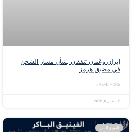
إيران وعُمان تتفقان بشأن مسار الشحن
في مضيق هرمز
READ MORE »
أغسطس 6, 2026
الفينيق الباكر