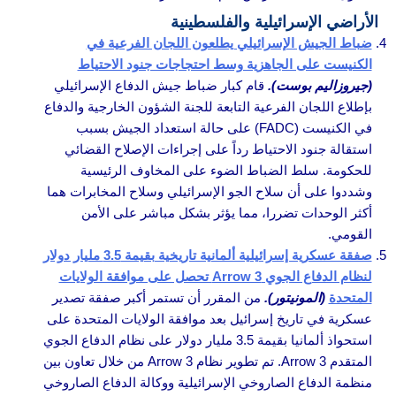
الأراضي الإسرائيلية والفلسطينية
ضباط الجيش الإسرائيلي يطلعون اللجان الفرعية في
الكنيست على الجاهزية وسط احتجاجات جنود الاحتياط
(جيروزاليم بوست).
قام كبار ضباط جيش الدفاع الإسرائيلي
بإطلاع اللجان الفرعية التابعة للجنة الشؤون الخارجية والدفاع
في الكنيست (FADC) على حالة استعداد الجيش بسبب
استقالة جنود الاحتياط رداً على إجراءات الإصلاح القضائي
للحكومة. سلط الضباط الضوء على المخاوف الرئيسية
وشددوا على أن سلاح الجو الإسرائيلي وسلاح المخابرات هما
أكثر الوحدات تضررا، مما يؤثر بشكل مباشر على الأمن
القومي.
صفقة عسكرية إسرائيلية ألمانية تاريخية بقيمة 3.5 مليار دولار
لنظام الدفاع الجوي Arrow 3 تحصل على موافقة الولايات
المتحدة
(المونيتور).
من المقرر أن تستمر أكبر صفقة تصدير
عسكرية في تاريخ إسرائيل بعد موافقة الولايات المتحدة على
استحواذ ألمانيا بقيمة 3.5 مليار دولار على نظام الدفاع الجوي
المتقدم Arrow 3. تم تطوير نظام Arrow 3 من خلال تعاون بين
منظمة الدفاع الصاروخي الإسرائيلية ووكالة الدفاع الصاروخي