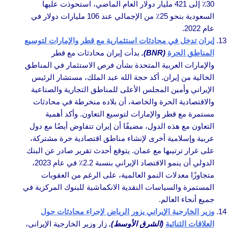
30٪ إلى 421 مليار دولار العام الماضي، استحوذت عليها
السعودية بنحو 25٪ من الإجمالي عند 106 مليارات دولار في
عام 2022.
إيران تدخل في محادثات استثمارية مع قطر والإمارات لتوسيع
المناطق الحرة
(BNR).
بدأت إيران محادثات مع قطر
والإمارات العربية المتحدة بشأن فرص الاستثمار في المناطق
الخالية من إيران. أكد حجة الله عبد الملك، مستشار الرئيس
الإيراني وأمين المجلس الأعلى للمناطق التجارية والصناعية
والاقتصادية الحرة والخاصة، أن بلاده منخرطة في محادثات
مستمرة مع قطر والإمارات لتوسيع التعاون. وأكد أهمية
التعاون مع هذه الدول، مضيفًا أن إيران تتفاوض أيضًا مع دول
عربية وإسلامية أخرى لإنشاء مناطق اقتصادية حرة مشتركة،
على غرار ترتيبها مع عمان. يتوقع أحدث تقرير صادر عن البنك
الدولي أن ينمو الاقتصاد الإيراني بنسبة 2.2٪ في عام 2023،
متجاوزًا معدلات النمو العالمية، على الرغم من العقوبات
المستمرة والسياسات النقدية الانكماشية للبنوك المركزية في
جميع أنحاء العالم.
وزير الخارجية الإيراني يزور الرياض لإجراء محادثات حول
العلاقات الثنائية
(الشرق الأوسط).
زار وزير الخارجية الإيراني،