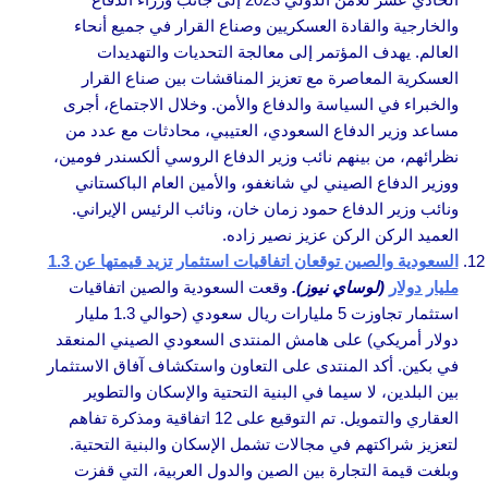
والخارجية والقادة العسكريين وصناع القرار في جميع أنحاء
العالم. يهدف المؤتمر إلى معالجة التحديات والتهديدات
العسكرية المعاصرة مع تعزيز المناقشات بين صناع القرار
والخبراء في السياسة والدفاع والأمن. وخلال الاجتماع، أجرى
مساعد وزير الدفاع السعودي، العتيبي، محادثات مع عدد من
نظرائهم، من بينهم نائب وزير الدفاع الروسي ألكسندر فومين،
ووزير الدفاع الصيني لي شانغفو، والأمين العام الباكستاني
ونائب وزير الدفاع حمود زمان خان، ونائب الرئيس الإيراني.
العميد الركن الركن عزيز نصير زاده.
السعودية والصين توقعان اتفاقيات استثمار تزيد قيمتها عن 1.3
مليار دولار
(لوساي نيوز).
وقعت السعودية والصين اتفاقيات
استثمار تجاوزت 5 مليارات ريال سعودي (حوالي 1.3 مليار
دولار أمريكي) على هامش المنتدى السعودي الصيني المنعقد
في بكين. أكد المنتدى على التعاون واستكشاف آفاق الاستثمار
بين البلدين، لا سيما في البنية التحتية والإسكان والتطوير
العقاري والتمويل. تم التوقيع على 12 اتفاقية ومذكرة تفاهم
لتعزيز شراكتهم في مجالات تشمل الإسكان والبنية التحتية.
وبلغت قيمة التجارة بين الصين والدول العربية، التي قفزت