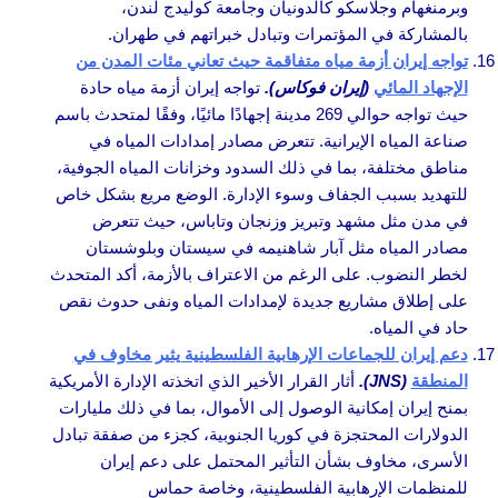
وبرمنغهام وجلاسكو كالدونيان وجامعة كوليدج لندن،
بالمشاركة في المؤتمرات وتبادل خبراتهم في طهران.
تواجه إيران أزمة مياه متفاقمة حيث تعاني مئات المدن من
الإجهاد المائي
(إيران فوكاس).
تواجه إيران أزمة مياه حادة
حيث تواجه حوالي 269 مدينة إجهادًا مائيًا، وفقًا لمتحدث باسم
صناعة المياه الإيرانية. تتعرض مصادر إمدادات المياه في
مناطق مختلفة، بما في ذلك السدود وخزانات المياه الجوفية،
للتهديد بسبب الجفاف وسوء الإدارة. الوضع مريع بشكل خاص
في مدن مثل مشهد وتبريز وزنجان وتاباس، حيث تتعرض
مصادر المياه مثل آبار شاهنيمه في سيستان وبلوشستان
لخطر النضوب. على الرغم من الاعتراف بالأزمة، أكد المتحدث
على إطلاق مشاريع جديدة لإمدادات المياه ونفى حدوث نقص
حاد في المياه.
دعم إيران للجماعات الإرهابية الفلسطينية يثير مخاوف في
المنطقة
(JNS).
أثار القرار الأخير الذي اتخذته الإدارة الأمريكية
بمنح إيران إمكانية الوصول إلى الأموال، بما في ذلك مليارات
الدولارات المحتجزة في كوريا الجنوبية، كجزء من صفقة تبادل
الأسرى، مخاوف بشأن التأثير المحتمل على دعم إيران
للمنظمات الإرهابية الفلسطينية، وخاصة حماس