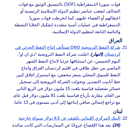
قوات سوريا الديمقراطية (SDF) بالتنسيق الوثيق مع قوات
التحالف لتعقب عناصر تنظيم الدولة الإسلامية الرئيسية أو
اعتقالهم أو القضاء عليهم. كما انخرطت قوات سوريا
الديمقراطية في عمليات أمنية متعددة لتفكيك الخلايا النشطة
والنائمة التابعة لتنظيم الدولة الإسلامية.
العراق
شركة النفط النرويجية DNO تستأنف إنتاج النفط الجزئي في
كردستان
(النهار).
اعلنت شركة النفط النرويجية “دي ان او”،
اليوم الخميس، عن استئنافها جزئيا لانتاج النفط الشهر
الماضي من حقل طاقي في اقليم كردستان العراق وانتاج
النفط للسوق المحلي بسعر مخفض، مع استمرار اغلاق كبير.
خط أنابيب التصدير. وتحولت الشركة النرويجية إلى تسجيل
خسائر تشغيلية قياسية بلغت 15 مليون دولار في الربع الثاني
من العام، مقارنة بأرباح قياسية بلغت 81 مليون دولار قبل عام،
مع تراجع إجمالي صافي إنتاجها إلى أدنى مستوى في 13 عاما.
لبنان
البنك المركزي اللبناني يكشف عن 8.5 دولار سيولة خارجية
(24).
يعد هذا الإفصاح خروجًا عن الممارسات التي كانت سائدة