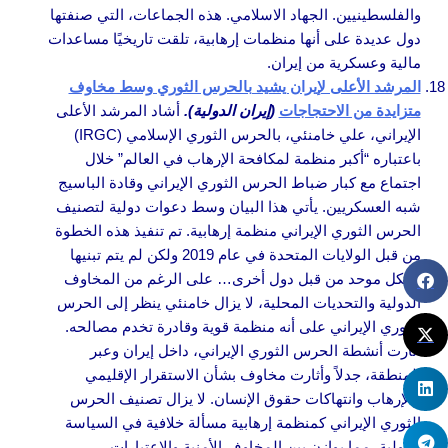
والفلسطينيين. الجهاد الاسلامي. هذه الجماعات، التي صنفتها
دول عديدة على أنها منظمات إرهابية، تلقت تاريخيًا مساعدات
مالية وعسكرية من إيران.
المرشد الأعلى لإيران يشيد بالحرس الثوري وسط مخاوف
متزايدة من الاحتجاجات
(إيران الدولية).
أشاد المرشد الأعلى
الإيراني، علي خامنئي، بالحرس الثوري الإسلامي (IRGC)
باعتباره “أكبر منظمة لمكافحة الإرهاب في العالم” خلال
اجتماع مع كبار ضباط الحرس الثوري الإيراني وقادة الباسيج
شبه العسكريين. يأتي هذا البيان وسط دعوات دولية لتصنيف
الحرس الثوري الإيراني منظمة إرهابية. تم تنفيذ هذه الخطوة
من قبل الولايات المتحدة في عام 2019 ولكن لم يتم تبنيها
بشكل موحد من قبل دول أخرى… على الرغم من المخاوف
الدولية والتحديات المحلية، لا يزال خامنئي ينظر إلى الحرس
الثوري الإيراني على أنه منظمة قوية وقادرة تخدم مصالحه.
أثارت أنشطة الحرس الثوري الإيراني، داخل إيران وعبر
المنطقة، جدلاً وأثارت مخاوف بشأن الاستقرار الإقليمي
والإرهاب وانتهاكات حقوق الإنسان. لا يزال تصنيف الحرس
الثوري الإيراني كمنظمة إرهابية مسألة خلافية في السياسة
الدولية، مما يوازن بين المخاوف الأمنية والاعتبارات