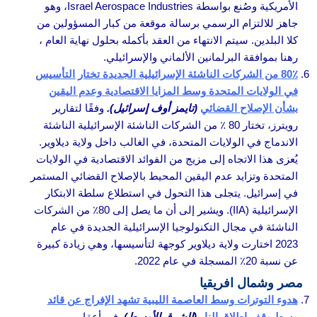
الأمريكية وصُنع بواسطة Israel Aerospace Industries، وهو
جاهز للالتزام الرسمي برسالة موقعة من كبار المسؤولين من
كلا البلدين. سيتم الانتهاء من العقد بأكمله بحلول نهاية العام ،
رهنا بموافقة البرلمانين الألماني والإسرائيلي.
80٪ من الشركات الناشئة الإسرائيلية الجديدة تختار التأسيس
في الولايات المتحدة وسط المزايا الاقتصادية وعدم اليقين
بشأن الإصلاح القضائي
(تايمز أوف إسرائيل).
وفقًا لتقارير
رويترز، تختار 80 ٪ من الشركات الناشئة الإسرائيلية الناشئة
الاندماج في الولايات المتحدة، في الغالب داخل ولاية ديلاوير.
يُعزى هذا الاتجاه إلى مزيج من الفوائد الاقتصادية في الولايات
المتحدة وتزايد عدم اليقين المحيط بالإصلاح القضائي المستمر
في إسرائيل. يتجلى هذا التحول في استطلاع سلطة الابتكار
الإسرائيلية (IIA). ويشير إلى أن ما يصل إلى 80٪ من الشركات
الناشئة في مجال التكنولوجيا الإسرائيلية الجديدة في عام
2023 اختارت ولاية ديلاوير كوجهة لتأسيسها، وهي زيادة كبيرة
عن نسبة 20٪ المسجلة في عام 2022.
مصر وشمال افريقيا
هدوء التوترات وسط العاصمة الليبية تشهد الإفراج عن قائد
وسط وقف إطلاق النار
(الشرق الأوسط).
في أعقاب