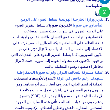
الدبلوماسية.
سوريا
تقرير وزارة الخارجية الهولندية يسلط الضوء على الوضع
المأساوي في سوريا
(تلفزيون سوريا).
يسلط التقرير الضوء
على الوضع المزري في سوريا، حيث تنتشر المصاعب
الاقتصادية وانتهاكات حقوق الإنسان والأنشطة الإجرامية. أدت
قبضة النظام على السلطة وشبكة الموالين له وسيطرته على
الاقتصاد إلى حلقة من الفساد والقمع لا تزال تؤثر على حياة
ملايين السوريين. كما يسلط التقرير الضوء على التحديات التي
يواجهها اللاجئون في محاولة العودة إلى سوريا، حيث لا تزال
مخاطر الاضطهاد وسوء المعاملة عالية.
عملية مشتركة للتحالف الدولي وقوات سوريا الديمقراطية
تستهدف زعيم داعش في الرقة
(الشرق الأوسط).
استهدفت
العملية إبراهيم العلي، المعروف أيضًا باسم أبو مجاهد، وهو
مسؤول رفيع المستوى في داعش. تعمل وحدات مكافحة
الإرهاب التابعة لقوات سوريا الديمقراطية (SDF) بتنسيق
ودعم جوي من قوات التحالف. تأتي هذه العملية من الجهود
المستمرة لمحاربة داعش وتعطيل أنشطتها الإقليمية. قامت