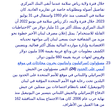
خلال فترة ولاية رياض سلامة عندما أبقى البنك المركزي
تفاصيل أصوله ومطلوباته خاصة عن تقاريره العادية. كان
سلامة في المنصب منذ عام 1993 واستقال في 31 يوليو
2023. خلال فترة ولايته، ذكر رياض سلامة في يونيو 2022 أن
البنك المركزي يمتلك أكثر من 11 مليار دولار من “الاحتياطيات
القابلة للاستخدام”. يمثل إعلان مصرف لبنان الأخير خطوة نحو
مزيد من الشفافية حيث يسعى لبنان إلى مواجهة تحدياته
الاقتصادية وإدارة موارده المالية بشكل أكثر فعالية. ويتضمن
الكشف معلومات عن ودائع عربية بقيمة 106 مليون دولار
وقروض لجهات عربية بقيمة 660 مليون دولار.
مسؤولون إسرائيليون ولبنانيون يجرون محادثات في موقع
أممي على الحدود
(24).
التقى مسؤولون من الجيش
الإسرائيلي واللبناني في موقع للأمم المتحدة على الحدود بين
البلدين تحت رعاية قوة الأمم المتحدة المؤقتة في لبنان
(اليونيفيل). تُعقد بانتظام اجتماعات بين ممثلين عن جيش
الدفاع الإسرائيلي والجيش اللبناني بتيسير من اليونيفيل منذ
نهاية حرب عام 2006. كان هذا الاجتماع بمثابة المناقشة 162
من هذا القبيل بين الأطراف.