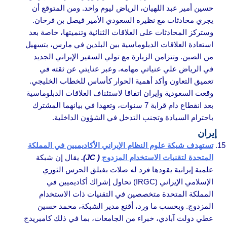
حسين أمير عبد اللهيان، الرياض ليوم واحد. ومن المتوقع أن
يجري محادثات مع نظيره السعودي الأمير فيصل بن فرحان.
وستركز المحادثات على العلاقات الثنائية وتنميتها، خاصة بعد
استعادة العلاقات الدبلوماسية بين البلدين في مارس، بتسهيل
من الصين. وتتزامن الزيارة مع تولي السفير الإيراني الجديد
في الرياض علي عنياتي مهامه. وعبر عنايتي عن ثقته في
تعميق التعاون وأكد أهمية الحوار كأساس للخطاب الخليجي.
وقعت السعودية وإيران اتفاقا لاستئناف العلاقات الدبلوماسية
بعد انقطاع دام قرابة 7 سنوات، وتعهدا في بيانهما المشترك
باحترام السيادة وتجنب التدخل في الشؤون الداخلية.
إيران
تستهدف شبكة علوم النظام الإيراني الأكاديميين في المملكة
المتحدة لتقنيات الاستخدام المزدوج
( JC).
يقال إن شبكة
علمية إيرانية يقودها فرد له صلات بفيلق الحرس الثوري
الإسلامي الإيراني (IRGC) تحاول إشراك أكاديميين في
المملكة المتحدة متخصصين في التقنيات ذات الاستخدام
المزدوج. وبحسب ما ورد، أقنع مدير الشبكة، محمد حسين
عطي دولت آبادي، خبراء من الجامعات، بما في ذلك كامبريدج