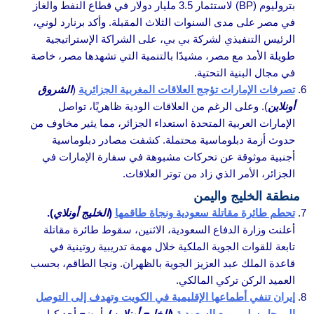
بتروليوم (BP) لاستثمار 3.5 مليار دولار في قطاع النفط والغاز
في مصر على مدى السنوات الثلاث المقبلة. وأكد برنارد لوني،
الرئيس التنفيذي لشركة بي بي، على الشراكة الإستراتيجية
طويلة الأمد مع مصر، مشيدًا بالتنمية التي تشهدها مصر، خاصة
في مجال البنية التحتية.
تصرفات الإمارات تؤجج العلاقات المغربية الجزائرية
(
الشروق
أونلاين
). وعلى الرغم من العلاقات الودية ظاهريًا، تواصل
الإمارات العربية المتحدة استعداء الجزائر، مما يثير مخاوف من
حدوث أزمة دبلوماسية محتملة. كشفت مصادر دبلوماسية
أجنبية موثوقة عن تحركات مشبوهة في سفارة الإمارات في
الجزائر، الأمر الذي زاد من توتر العلاقات.
منطقة الخليج واليمن
تحطم طائرة مقاتلة سعودية ونجاة طاقمها
(
الخليج أونلاي
).
أعلنت وزارة الدفاع السعودية، الاثنين، سقوط طائرة مقاتلة
تابعة للقوات الجوية الملكية خلال مهمة تدريبية روتينية في
قاعدة الملك عبد العزيز الجوية بالظهران. ونجا الطاقم، بحسب
العميد الركن تركي المالكي.
إيران تنفي أطماعها الإقليمية في الكويت وتهدف إلى التوصل
إلى حل سلمي مع السعودية
(
الخليج أونلاين
).
أوضح أحد كبار