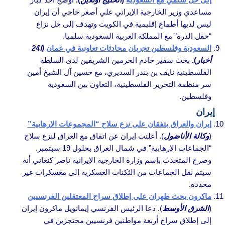
مساعدي وزير الخارجية الإيراني علي أصغر خاجي أن إيران
ليس لديها أطماع إقليمية في الكويت وتهدف إلى حل نزاع
“حقل الدرة” مع المملكة العربية السعودية سلميا.
السعودية وفلسطين تجريان محادثات تعاونية في عمان
(ا24
أخبار
).
بحث سفير خادم الحرمين الشريفين لدى السلطة
الفلسطينية نايف بن بندر السديري، مع حسين آل الشيخ أمين
سر منظمة التحرير الفلسطينية، التعاون بين السعودية
وفلسطين.
إيران
إيران والعراق يتفقان على نزع سلاح “المجموعات الإرهابية”
(
وكالة الأناضول
). أعلنت إيران عن اتفاق مع العراق لنزع سلاح
“الجماعات الإرهابية” في شمال العراق بحلول 19 سبتمبر.
وصرح المتحدث باسم وزارة الخارجية الإيرانية ناصر كنعاني أنه
سيتم نقل الجماعات من الثكنات العسكرية إلى معسكرات غير
محددة.
ماكرون يحث طهران على إطلاق سراح المعتقلين الفرنسيين
(
الشرق الأوسط
). دعا الرئيس الفرنسي إيمانويل ماكرون إيران
إلى إطلاق سراح أربعة مواطنين فرنسيين محتجزين في