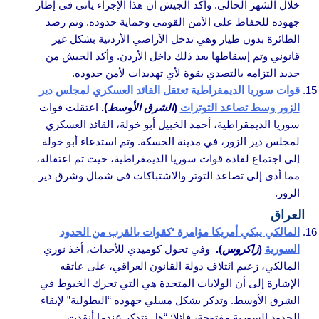
خلال الشهر الحالي. وأكد الجيش أن هذا الإجراء يأتي في إطار
جهوده للحفاظ على الأمن القومي وحماية حدوده. وتم رصد
الطائرة بدون طيار وهي تدخل الأراضي الأردنية بشكل غير
قانوني وتم إسقاطها بعد ذلك داخل الأردن. وأكد الجيش من
جديد التزامه بالتصدي بقوة لأي تهديدات لأمن حدوده.
قوات سوريا الديمقراطية تعتقل القائد العسكري لمجلس دير
الزور وسط تصاعد التوترات
(
الشرق الأوسط
).
اعتقلت قوات
سوريا الديمقراطية، أحمد الخبيل أبو خولة، القائد العسكري
لمجلس دير الزور، في مدينة الحسكة. وتم استدعاء أبو خولة
إلى اجتماع لقادة قوات سوريا الديمقراطية، حيث تم اعتقاله،
مما أدى إلى تصاعد التوتر والاشتباكات في شمال وشرق دير
الزور.
العراق
المالكي يبكي أمريكا مؤامرة ‘كقوات بالقرب من الحدود
السورية
(
زاكروس
).
وفي تحول كوميدي للأحداث، أخذ نوري
المالكي، زعيم ائتلاف دولة القانون العراقي، على عاتقه
الإشارة إلى أن الولايات المتحدة هي التي تحرك الخيوط في
الشرق الأوسط. وتذكر بشكل مسلي جهوده “البطولية” لإبقاء
الحدود السورية مفتوحة، قائلا: “هل تتذكر عندما أنقذت