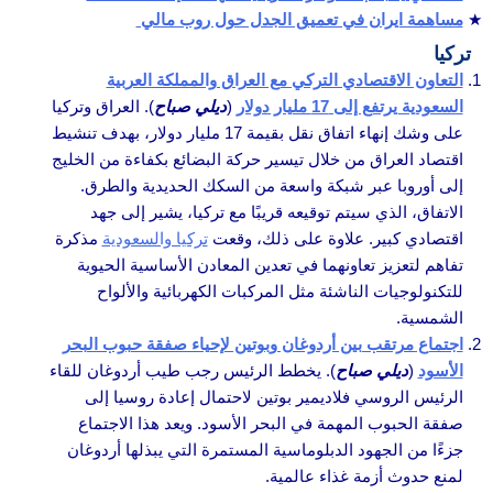
مساهمة ايران في تعميق الجدل حول روب مالي
تركيا
التعاون الاقتصادي التركي مع العراق والمملكة العربية
السعودية يرتفع إلى 17 مليار دولار
(
ديلي صباح
). العراق وتركيا
على وشك إنهاء اتفاق نقل بقيمة 17 مليار دولار، بهدف تنشيط
اقتصاد العراق من خلال تيسير حركة البضائع بكفاءة من الخليج
إلى أوروبا عبر شبكة واسعة من السكك الحديدية والطرق.
الاتفاق، الذي سيتم توقيعه قريبًا مع تركيا، يشير إلى جهد
اقتصادي كبير. علاوة على ذلك، وقعت
تركيا والسعودية
مذكرة
تفاهم لتعزيز تعاونهما في تعدين المعادن الأساسية الحيوية
للتكنولوجيات الناشئة مثل المركبات الكهربائية والألواح
الشمسية.
اجتماع مرتقب بين أردوغان وبوتين لإحياء صفقة حبوب البحر
الأسود
(
ديلي صباح
). يخطط الرئيس رجب طيب أردوغان للقاء
الرئيس الروسي فلاديمير بوتين لاحتمال إعادة روسيا إلى
صفقة الحبوب المهمة في البحر الأسود. ويعد هذا الاجتماع
جزءًا من الجهود الدبلوماسية المستمرة التي يبذلها أردوغان
لمنع حدوث أزمة غذاء عالمية.