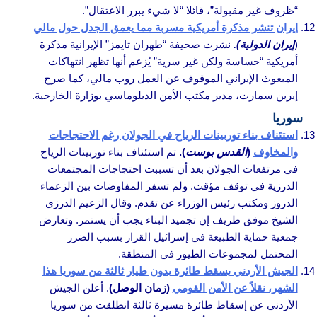
“ظروف غير مقبولة”، قائلا “لا شيء يبرر الاعتقال”.
إيران تنشر مذكرة أمريكية مسربة مما يعمق الجدل حول مالي
(
إيران الدولية).
نشرت صحيفة “طهران تايمز” الإيرانية مذكرة
أمريكية “حساسة ولكن غير سرية” يُزعم أنها تظهر انتهاكات
المبعوث الإيراني الموقوف عن العمل روب مالي، كما صرح
إيرين سمارت، مدير مكتب الأمن الدبلوماسي بوزارة الخارجية.
سوريا
استئناف بناء توربينات الرياح في الجولان رغم الاحتجاجات
والمخاوف
(
القدس بوست
).
تم استئناف بناء توربينات الرياح
في مرتفعات الجولان بعد أن تسببت احتجاجات المجتمعات
الدرزية في توقف مؤقت. ولم تسفر المفاوضات بين الزعماء
الدروز ومكتب رئيس الوزراء عن تقدم. وقال الزعيم الدرزي
الشيخ موفق طريف إن تجميد البناء يجب أن يستمر. وتعارض
جمعية حماية الطبيعة في إسرائيل القرار بسبب الضرر
المحتمل لمجموعات الطيور في المنطقة.
الجيش الأردني يسقط طائرة بدون طيار ثالثة من سوريا هذا
الشهر، نقلاً عن الأمن القومي
(زمان الوصل)
. أعلن الجيش
الأردني عن إسقاط طائرة مسيرة ثالثة انطلقت من سوريا