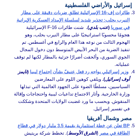
إسرائيل والأراضي الفلسطينية
طائرات إف-16 الإسرائيلية تطلق ضربات دقيقة على مطار
النيرب بحلب: تحذير شديد لسلسلة الإمداد العسكرية الإيرانية
في سوريا
(
عنب بلدي
).
شنت طائرات F-16 الإسرائيلية
هجومًا محسوبًا استراتيجيًا على مطار النيرب بحلب، وهو
الهجوم الثالث من نوعه هذا العام والرابع في أغسطس. تم
تنفيذ الضربة من البحر الأبيض المتوسط ​​دون دخول المجال
الجوي السوري، وألحقت أضرارًا جزئية بالمطار لكنها لم توقف
عملياته.
وزير إسرائيلي يواجه رد فعل عنيفً بشأن اجتماع ليبيا
(
تايمز
أوف إسرائيل
).
ويلقي كوهين اللوم على المعارضين
السياسيين، مسلطًا الضوء على الجهود العالمية التي تبذلها
وزارة الخارجية. وأثار الاجتماع تداعيات ليبية واحتجاجات وإقالة
المنقوش. وبحسب ما ورد غضبت الولايات المتحدة وشككت
في تفسير إسرائيل.
مصر وشمال أفريقيا
BP تعلن عن خطة استثمارية بقيمة 3.5 مليار دولار في قطاع
الطاقة في مصر
(
الشرق الأوسط
). تخطط شركة بريتيش