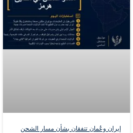
إيران وعُمان تتفقان بشأن مسار الشحن