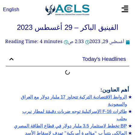
خطي
Flyout
English
لى
Menu
لمحتوى
الفينيق الباكر – 29 أغسطس 2023
أغسطس 29, 2023
2:33 ص
minutes
4
Reading Time:
Today's Headlines
أهم العناوين:
الروابط الاقتصادية التركية تتجاوز 17 مليار دولار مع العراق
والسعودية
طائرات F-16 الإسرائيلية توجه ضربات دقيقة لمطار نيرب
بحلب
BP تخطط لاستثمار 3.5 مليار دولار في قطاع الطاقة المصري
المالكي يتنبأ ب “مؤامرة أمريكية” تهدف لإسقاط الأسد