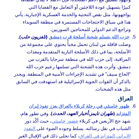
كبيرًا بتسهيل عودة اللاجئين أو التعامل مع القضايا التي
يواجهونها، مثل نقص التحتية والخدمة العسكرية الإجبارية. يأتي
هذا في سياق الاحتجاجات المستمرة في منطقة السويداء
وتراجع الدعم الدولي للمحتاجين السوريين.
حزب الله يتسلم شحنة أسلحة قرب دمشق
(
تلفزيون حلب
).
وصلت قافلة من لبنان تحمل مخبأً يحتوي على مجموعة من
الأسلحة، بما في ذلك الأسلحة النارية المتقدمة ومعدات
المراقبة، إلى حزب الله في منطقة سرجايا بالقرب من
دمشق. وأثرت هذه الشحنة التي تسلمها زعيم حزب الله
“الحاج منيف” في تشديد الإجراءات الأمنية في المنطقة. ويجدر
بالذكر أن القوات الجوية الإسرائيلية قد استهدفت في السابق
مثل هذه الشحنات.
العراق
ظهور خامنئي في رحلة كربلاء بالعراق يعزز نفوذ إيران
المتزايد
(
طهران تايمز،أخبار العهد، الحدث
).
وفي تطور هام،
شهد حج الأربعين في كربلاء
حضور خامنئي
، حيث أكّد دور
الشباب في نقل رسالته. يسلط وجوده الضوء على
النفوذ
الإيراني المتزايد في العراق
، كما تجلى ذلك في الإقبال الغير