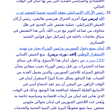
الاقتصادي والسياسي الشديد التي يمر بها لبنان في الوقت
الحالي.
رئيس الأركان الإسرائيلي يتفقد الحدود تحسبا لتصعيد حزب
الله
(بريس بي).
أجرى الجنرال هيرتسي هاليفي، رئيس أركان
الجيش الإسرائيلي، عملية تفتيش على الحدود في ظل
مخاوف من تصاعد التوتر مع حزب الله. يأتي هذا التفتيش في
سياق نقاشات داخلية في إسرائيل حول قوانين التجنيد
العسكري.
لبنان يمنع دخول السوريين ورئيس الوزراء يحذر من تهديد
الاستقرار الوطني
(الغد, نورث بريس).
منع الجيش اللبناني
1200 سوري
من دخول لبنان هذا الأسبوع، وذلك في سياق
تصاعد التحذيرات من قبل رئيس الوزراء نجيب ميقاتي بشأن
التدفق المتزايد للاجئين السوريين، والذين يشمل العديد من
الشباب. هذا التدفق يشكل تحديًا كبيرًا لاستقرار لبنان في
الوقت الراهن. من المقرر أن يتم عقد اجتماع أمني في
الأسابيع القليلة المقبلة لمناقشة هذا الوضع، وذلك في الوقت
الذي يعاني فيه لبنان من أزمات اقتصادية وسياسية خاصة به.
ويُقدر عدد اللاجئين السوريين في لبنان بحوالي مليوني
شخص، مما يضع ضغوطًا كبيرة على البنية التحتية والخدمات