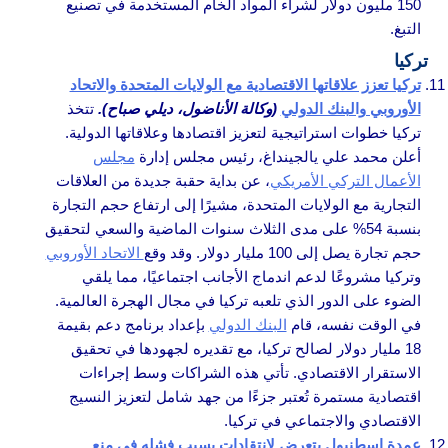
150 مليون دولار لشراء المواد الخام المستخدمة في تصنيع
التبغ.
تركيا
تركيا تعزز علاقاتها الاقتصادية مع الولايات المتحدة والاتحاد
الأوروبي والبنك الدولي
(وكالة الأناضول، ديلي صباح).
تتخذ
تركيا خطوات استراتيجية لتعزيز اقتصادها وعلاقاتها الدولية.
أعلن محمد علي يالجينداغ، رئيس مجلس إدارة
مجلس
الأعمال التركي الأمريكي
، عن بداية حقبة جديدة من العلاقات
التجارية مع الولايات المتحدة، مشيرًا إلى ارتفاع حجم التجارة
بنسبة 54% على مدى الثلاث سنوات الماضية والسعي لتحقيق
حجم تجارة يصل إلى 100 مليار دولار. وقد وقع
الاتحاد الأوروبي
وتركيا مشروعًا لدعم اندماج الأجانب اجتماعيًا، مما يلقي
الضوء على الدور الذي تلعبه تركيا في مجال الهجرة العالمية.
في الوقت نفسه، قام
البنك الدولي
بإعداد برنامج دعم بقيمة
18 مليار دولار لصالح تركيا، مع تقديره لجهودها في تحقيق
الاستقرار الاقتصادي. تأتي هذه الشراكات وسط إجراءات
اقتصادية مستمرة تُعتبر جزءًا من جهد شامل لتعزيز النسيج
الاقتصادي والاجتماعي في تركيا.
عمدة إسطنبول يتعرض لانتقادات بسبب فشله في منع