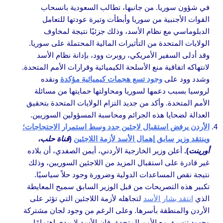
في شؤون سوريا. من جانبها، تطالب السعودية بانسحاب
القوات الأجنبية من سوريا وأبطأت وتيرة عودتها للتعامل
الدبلوماسي مع نظام الأسد، وذلك جزئيًا نتيجة لمخاوف
الولايات المتحدة من التأثيرات المالية المحتملة على سوريا.
وقد أدلى السفير الأمريكي، روبرت وود، بإدانة نظام الأسد
لانتهاكه اتفاقية منع الأسلحة الكيميائية وقرارات الأمم المتحدة.
وشدد وود على
وجود تسع هجمات كيميائية مؤكدة
ونقده
لروسيا بسبب دعمها لسوريا ومحاولتها حمايتها من مسائلة
الأمم المتحدة. وأكد من جديد التزام الولايات المتحدة بتحقيق
العدالة لضحايا هذه الجرائم ومحاسبة المسؤولين السوريين.
الأردن يرفض استقبال لاجئين جدد وسط استمرار الاحتجاجات؛
وينتقد وزير سابق إهمال الأسد لأزمة اللاجئين
(
قناة حلب،
أورينت
).
أعلن وزير الخارجية الأردني، أيمن الصفدي، أن بلاده
غير قادرة على استقبال المزيد من اللاجئين السوريين، وذلك
نتيجة نقص المساعدات الدولية وضرورة وجود حلاً سياسيًا.
تكبير هذه التصريحات من قبل الوزير السابق سميح المعايطة
الذي
انتقد بشار الأسد
لتجاهله لأزمة اللاجئين التي تؤثر على
الأردن والمنطقة بأسرها. وعلى الرغم من وجود لجان مشتركة
وجهود تنسيق مع الأمم المتحدة، فإن الأسد لا يبدي اهتمامًا