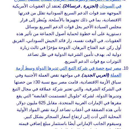
في السودان
(الجزيرة , فرنسا24).
يُعتقد أن العقوبات الأمريكية
الموجهة ضد قوات الدعم السريع السودانية تقلل من قدرتها
الاقتصادية، بما في ذلك تجهيزها بالأسلحة. ويُنظر إلى قرار
مجلس السيادة الأخير بحل قوات الدعم السريع بوسائل
دستورية على أنه خطوة لحماية أصول الجماعة من تأثير هذه
العقوبات. في الوقت نفسه، زار قائد الجيش السوداني، الفريق
أول ركن عبد الفتاح البرهان، الدوحة مؤخرًا في ثالث زيارة
دولية له، بهدف تأمين الشرعية الدولية في ظل تصاعد
التوترات مع قوات الدعم السريع.
مصر تبيع حصة في شركة التبغ التي تديرها الدولة وسط أزمة
العملة
(العربي الجديد).
في مواجهة نقص العملة الأجنبية وفي
سياق الأزمة الاقتصادية، قامت مصر ببيع نسبة 30٪ من حصتها
في الشركة الشرقية، والتي تعتبر شركة عملاقة في مجال التبغ
وتديرها الدولة، لشركة “جلوبال انفستمنت القابضة” التي يقع
مقرها في الإمارات العربية المتحدة، مقابل 625 مليون دولار.
تأتي هذه الصفقة في أعقاب تصاعد أزمة نقص المواد الأولية
المحلية التي أدت إلى ارتفاع أسعار السجائر بشكل كبير.
وسيقوم الجانب الإماراتي أيضًا باستثمار مبلغ إضافي قيمته