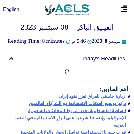
خطي
Flyout
English
لى
Menu
لمحتوى
الفينيق الباكر – 08 سبتمبر 2023
سبتمبر 8, 2023
5:46 ص
minutes
8
Reading Time:
Today's Headlines
أهم العناوين:
زيارة خامنئي للعراق تعزز نفوذ إيران
تركيا توسيع العلاقات الاقتصادية مع الشركاء العالميين
السلطة الفلسطينية تحدد شروط المحادثات السعودية
الإسرائيلية وإضفاء الشرعية على البؤر الاستيطانية في الضفة
الغربية
قوات سوريا الديمقراطية تواصل الحوار والولايات المتحدة