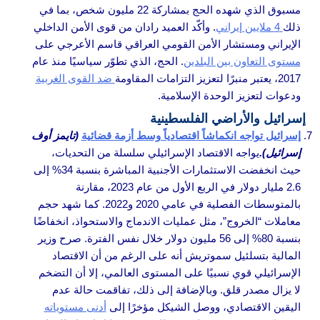
مسبوق الذي شهده الحج بمشاركة 22 مليون شخص، بما في
ذلك
4 ملايين إيراني
. وأكّد العميد رادان من قوى الأمن الداخلي
الإيراني ومستشار الأمن القومي العراقي قاسم الأعرجي على
مستوى التعاون بين البلدين
. الحج، الذي تطوّر سياسيًا منذ عام
2017، يعتبر منبرًا لتعزيز التزامات المقاومة
ضد القوى الغربية
ودعوات لتعزيز الوحدة الإسلامية.
إسرائيل والأراضي الفلسطينية
إسرائيل تواجه انكماشاً اقتصادياً وسط أزمة قضائية
(تايمز أوف
إسرائيل).
يواجه الاقتصاد الإسرائيلي سلسلة من التحديات،
حيث انخفضت الاستثمارات الأجنبية المباشرة بنسبة 34% إلى
2.6 مليار دولار في الربع الأول من عام 2023، مقارنة
بالمتوسطات الفصلية في عامي 2020 و2022. كما شهد حجم
معاملات “الخروج”، مثل عمليات الاندماج والاستحواذ، انخفاضًا
بنسبة 80% إلى 56 مليون دولار خلال نفس الفترة. صرح وزير
المالية بتسلئيل سموتريش أنه على الرغم من أن الاقتصاد
الإسرائيلي قوي نسبيًا على المستوى العالمي، إلا أن التضخم
لا يزال مصدر قلق. وبالإضافة إلى ذلك، تفاقمت حالة عدم
اليقين الاقتصادي، ووصل الشيكل مؤخرًا إلى
أدنى مستوياته