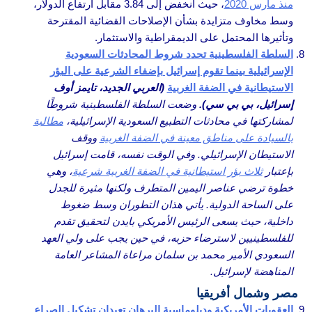
منذ مارس 2020
، حيث انخفض إلى 3.84 مقابل ارتفاع الدولار،
وسط مخاوف متزايدة بشأن الإصلاحات القضائية المقترحة
وتأثيرها المحتمل على الديمقراطية والاستثمار.
السلطة الفلسطينية تحدد شروط المحادثات السعودية
الإسرائيلية بينما تقوم إسرائيل بإضفاء الشرعية على البؤر
الاستيطانية في الضفة الغربية
(العربي الجديد، تايمز أوف
إسرائيل، بي بي سي)
.
وضعت السلطة الفلسطينية شروطًا
لمشاركتها في محادثات التطبيع السعودية الإسرائيلية،
مطالبة
بالسيادة على مناطق معينة في الضفة الغربية
ووقف
الاستيطان الإسرائيلي. وفي الوقت نفسه، قامت إسرائيل
بإعتبار
ثلاث بؤر استيطانية في الضفة الغربية شرعية
، وهي
خطوة ترضي عناصر اليمين المتطرف ولكنها مثيرة للجدل
على الساحة الدولية. يأتي هذان التطوران وسط ضغوط
داخلية، حيث يسعى الرئيس الأمريكي بايدن لتحقيق تقدم
للفلسطينيين لاسترضاء حزبه، في حين يجب على ولي العهد
السعودي الأمير محمد بن سلمان مراعاة المشاعر العامة
المناهضة لإسرائيل.
مصر وشمال أفريقيا
العقوبات الأمريكية ودبلوماسية البرهان تعيدان تشكيل الصراع