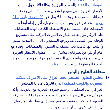
الفيضانات القاتلة
(الحدث, الجزيرة, وكالة الأناضول).
أدت
الأمطار الغزيرة التي شهدتها شمال غرب تركيا إلى وقوع
فيضانات أسفرت عن وفاة ما لا يقل عن
30 شخصًا وإصابة 31
آخرين
. وقد تعرض رئيس بلدية إسطنبول، أكرم إمام أوغلو،
لانتقادات حادة بسبب عدم الاستعداد الكافي لهذه الفيضانات،
على الرغم من إنفاقه مليارات الليرات التركية على مشاريع
للوقاية من الفيضانات. ويرجع المنتقدون إلى أن المدينة سبق
وأعلنت أنها قامت بحل مشكلات السيول والفيضانات. وقد دافع
إمام أوغلو عن تصرفاته، مشيرًا إلى أن هطول الأمطار الغزيرة
كان غير متوقع وأنه جاري التحضير لمواجهة المزيد من الظواهر
الجوية المتطرفة بسبب
تغير المناخ.
منطقة الخليج واليمن
مجلس التعاون الخليجي يحث العراق على الاعتراف بملكية
السعودية والكويت لمنطقة الدرة
(الزمان).
دعا المجلس
العراقي إلى استكمال ترسيم حدوده البحرية مع الكويت، وأكد
بقوة أن حقل الدرة والمناطق المحيطة به هما ملكية مشتركة
للسعودية والكويت فقط، ويرفض بشدة أي مطالبات من قبل
أي أطراف أخرى بشأن هذه الموارد.