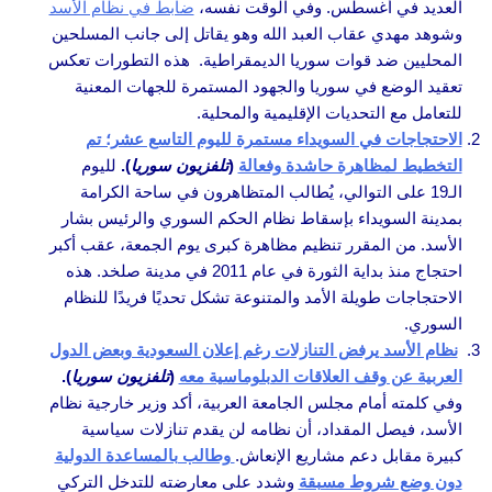
العديد في أغسطس. وفي الوقت نفسه،
ضابط في نظام الأسد
وشوهد مهدي عقاب العبد الله وهو يقاتل إلى جانب المسلحين
المحليين ضد قوات سوريا الديمقراطية. هذه التطورات تعكس
تعقيد الوضع في سوريا والجهود المستمرة للجهات المعنية
للتعامل مع التحديات الإقليمية والمحلية.
الاحتجاجات في السويداء مستمرة لليوم التاسع عشر؛ تم
التخطيط لمظاهرة حاشدة وفعالة
(
تلفزيون سوريا
).
لليوم
الـ19 على التوالي، يُطالب المتظاهرون في ساحة الكرامة
بمدينة السويداء بإسقاط نظام الحكم السوري والرئيس بشار
الأسد. من المقرر تنظيم مظاهرة كبرى يوم الجمعة، عقب أكبر
احتجاج منذ بداية الثورة في عام 2011 في مدينة صلخد. هذه
الاحتجاجات طويلة الأمد والمتنوعة تشكل تحديًا فريدًا للنظام
السوري.
نظام الأسد يرفض التنازلات رغم إعلان السعودية وبعض الدول
العربية عن وقف العلاقات الدبلوماسية معه
(
تلفزيون سوريا
).
وفي كلمته أمام مجلس الجامعة العربية، أكد وزير خارجية نظام
الأسد، فيصل المقداد، أن نظامه لن يقدم تنازلات سياسية
كبيرة مقابل دعم مشاريع الإنعاش.
وطالب بالمساعدة الدولية
دون وضع شروط مسبقة
وشدد على معارضته للتدخل التركي