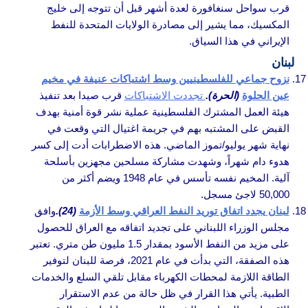
قرب سواحل سنغافورة لعدة أشهر قبل أن تتوجه إلى خليج
المكسيك، مما يشير إلى مصادرة الولايات المتحدة للنفط
الإيراني في هذا السياق.
لبنان
نزوح جماعي للفلسطينيين وسط اشتباكات عنيفة في مخيم
عين الحلوة
(الحرة).
تجددت الاشتباكات
قرب صيدا بعد تنفيذ
هيئة العمل المشترك الفلسطينية عملية نشر قوة أمنية بهدف
القبض على المشتبه بهم في جريمة اغتيال التي وقعت في
نهاية شهر يوليو/تموز الماضي. هذه الاضطرابات أدت إلى كسر
هدوء دام شهراً، وشهدت مشاركة مسلحين مجهزين بأسلحة
آلية. المخيم نفسه تأسس في عام 1948 ويضم أكثر من
50,000 لاجئ مسجل.
لبنان يجدد اتفاق توريد النفط العراقي وسط الأزمة
(24).
وافق
مجلس الوزراء اللبناني على تجديد اتفاقه مع العراق للحصول
على مزيد من النفط الأسود بمقدار 1.5 مليون طن متري. تعتبر
هذه الصفقة، التي بدأت في عام 2021، فرصة للبنان لتوفير
الطاقة اللازمة لمحطات الكهرباء مقابل تلقي السلع والخدمات
الطبية. يأتي هذا القرار في ظل حالة من عدم الاستقرار