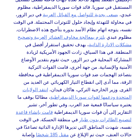
المستقبل في سوريا. قائد قوات سوريا الديمقراطية، مظلوم
عبدي،
يسعى بجدية للتواصل مع القبائل العربية
في دير الزور،
في محاولة للتهدئة وإيجاد حلول للتوترات المحتملة. في الوقت
نفسه، يتوجه اتهام نظام الأسد بدوره بتأجيج هذه الاضطرابات.
مظلوم عبدي
يلتزم بمعالجة مخاوف العشائر العربية وتصحيح
مشكلات الادارة الذاتية
، بهدف تحقيق استقرار أفضل في
المنطقة. في هذا السياق، زادت الجهود الأمريكية لزيادة
المشاركة المحلية في دير الزور، حيث تقوم بتقدير الأوضاع
الأمنية والإنسانية. من جهة أخرى، قامت القوات التركية
بتصاعد الهجمات ضد قوات سوريا الديمقراطية في محافظة
الرقة، مما أدى إلى انقطاع التيار الكهربائي عن العديد من
القرى. وزير الخارجية التركي، هاكان فيدان،
انتقد الولايات
المتحدة ودعمها لقوات سوريا الديمقراطية
، مطالبًا بوقف ما
يعتبره سياساتًا قمعية ضد العرب. وفي تطور آخر، تشير
التقارير إلى أن قوات سوريا الديمقراطية
قامت بإنشاء قاعدة
لتصنيع الطائرات بدون طيار
في منطقة الحسكة. في الوقت
نفسه، شهدت المناطق التي تديرها الإدارة الذاتية تصاعدًا في
حالات العنف، حيث تم الإبلاغ عن
مقتل 185 شخصًا
وإصابة