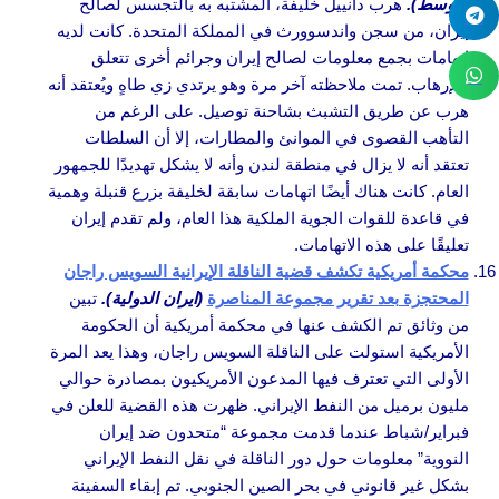
الأوسط).
هرب دانييل خليفة، المشتبه به بالتجسس لصالح
إيران، من سجن واندسوورث في المملكة المتحدة. كانت لديه
اتهامات بجمع معلومات لصالح إيران وجرائم أخرى تتعلق
بالإرهاب. تمت ملاحظته آخر مرة وهو يرتدي زي طاهٍ ويُعتقد أنه
هرب عن طريق التشبث بشاحنة توصيل. على الرغم من
التأهب القصوى في الموانئ والمطارات، إلا أن السلطات
تعتقد أنه لا يزال في منطقة لندن وأنه لا يشكل تهديدًا للجمهور
العام. كانت هناك أيضًا اتهامات سابقة لخليفة بزرع قنبلة وهمية
في قاعدة للقوات الجوية الملكية هذا العام، ولم تقدم إيران
تعليقًا على هذه الاتهامات.
محكمة أمريكية تكشف قضية الناقلة الإيرانية السويس راجان
المحتجزة بعد تقرير مجموعة المناصرة
(ايران الدولية).
تبين
من وثائق تم الكشف عنها في محكمة أمريكية أن الحكومة
الأمريكية استولت على الناقلة السويس راجان، وهذا يعد المرة
الأولى التي تعترف فيها المدعون الأمريكيون بمصادرة حوالي
مليون برميل من النفط الإيراني. ظهرت هذه القضية للعلن في
فبراير/شباط عندما قدمت مجموعة “متحدون ضد إيران
النووية” معلومات حول دور الناقلة في نقل النفط الإيراني
بشكل غير قانوني في بحر الصين الجنوبي. تم إبقاء السفينة