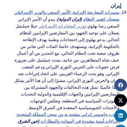
إيران
مسيرات المعارضة الإيرانية: الأمير المنفي والوزير الإسرائيلي
يسعيان لتغيير النظام
(ايران الدولية).
يبدو أن الأمير الإيراني
المنفي رضا بهلوي
ووزير المخابرات الإسرائيلي
جيلا جمليئيل
يعملان على توحيد الجهود بين المعارضين الإيرانيين للنظام
الحالي. يدعو بهلوي إلى احتجاجات وطنية بهدف الإطاحة
بالحكومة الإيرانية، ويستهدف خاصةً الفئات التي تعاني من
ظروف صعبة تحت النظام الحالي، مع التحذير من أي أعمال
عنف تجاه المتظاهرين. من جانبه، يشدد جمليئيل على ضرورة
فرض عقوبات على الحرس الثوري الإيراني ودعم الشعب
الإيراني. وهو يحث الزعماء الغربيين على اتخاذ إجراءات ضد
إيران والحرس الثوري الإيراني، مشيرًا إلى أن هذا الأمر يشكل
قلقًا عالميًا. تمثل هذه التحالفات والجهود المشتركة بين
المعارضين الإيرانيين والجهات الإقليمية والدولية التحديات
والتوترات السياسية في المنطقة، وتعكس التوجهات
والأجندات الجيوسياسية المعقدة في الشرق الأوسط.
هروب جاسوس إيراني مشتبه به من سجن المملكة المتحدة:
إجراءات أمنية مشددة في الموانئ والمطارات
(عين الشرق