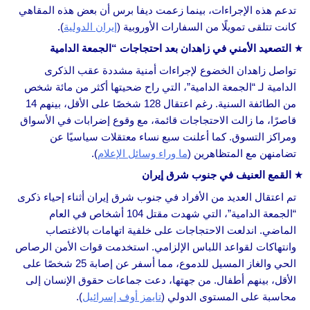
تدعم هذه الإجراءات، بينما زعمت ديفا برس أن بعض هذه المقاهي
كانت تتلقى تمويلًا من السفارات الأوروبية (
إيران الدولية
).
التصعيد الأمني في زاهدان بعد احتجاجات “الجمعة الدامية
تواصل زاهدان الخضوع لإجراءات أمنية مشددة عقب الذكرى
الدامية لـ “الجمعة الدامية”، التي راح ضحيتها أكثر من مائة شخص
من الطائفة السنية. رغم اعتقال 128 شخصًا على الأقل، بينهم 14
قاصرًا، ما زالت الاحتجاجات قائمة، مع وقوع إضرابات في الأسواق
ومراكز التسوق. كما أعلنت سبع نساء معتقلات سياسيًا عن
تضامنهن مع المتظاهرين (
ما وراء وسائل الإعلام
).
القمع العنيف في جنوب شرق إيران
تم اعتقال العديد من الأفراد في جنوب شرق إيران أثناء إحياء ذكرى
“الجمعة الدامية”، التي شهدت مقتل 104 أشخاص في العام
الماضي. اندلعت الاحتجاجات على خلفية اتهامات بالاغتصاب
وانتهاكات لقواعد اللباس الإلزامي. استخدمت قوات الأمن الرصاص
الحي والغاز المسيل للدموع، مما أسفر عن إصابة 25 شخصًا على
الأقل، بينهم أطفال. من جهتها، دعت جماعات حقوق الإنسان إلى
محاسبة على المستوى الدولي (
تايمز أوف إسرائيل
).