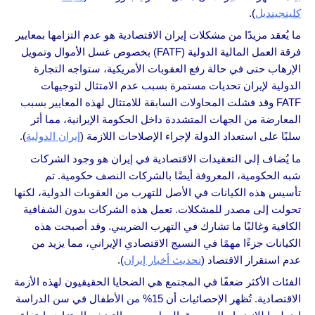
كلينجينديل
).
ما يُعقد مزيدًا من مشكلات إيران الاقتصادية هو عدم التزامها بمعايير
فرقة العمل المالية الدولية (FATF) بخصوص غسل الأموال وتمويل
الإرهاب حتى في حالة رفع العقوبات الأمريكية، ستواجه التجارة
الدولية لإيران تحديات مستمرة بسبب عدم الامتثال لتوجيهات
FATF وقد فشلت المحاولات السابقة للامتثال لهذه المعايير بسبب
المعارضة من الجهات المتشددة داخل الحكومة الإيرانية، مما أثر
سلبًا على استعداد الدولة لإجراء الإصلاحات اللازمة (
إيران الدولية
).
ما يُضاف إلى التعقيدات الاقتصادية في إيران هو وجود الشركات
شبه الحكومية، المعروفة أيضًا بالشركات النصف حكومية. تم
تأسيس هذه الكيانات في الأصل للتهرب من العقوبات الدولية، لكنها
تحولت إلى مصدر للمشكلات. تعمل هذه الشركات بدون الشفافية
الكافية وغالبًا ما تشارك في التهرب الضريبي. وقد أصبحت هذه
الكيانات جزءًا مهمًا في النسيج الاقتصادي الإيراني، مما يزيد من
عدم استقرار الاقتصاد (
تحديث أخبار إيران
).
الفئات الأكثر ضعفًا في المجتمع هي الضحايا الحقيقيون لهذه الأزمة
الاقتصادية. تُظهر الإحصائيات أن 15% من الأطفال في سن الدراسة