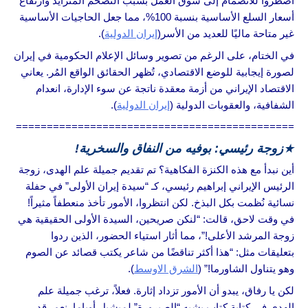
اضطروا للانضمام إلى سوق العمل بسبب التضخم المتزايد وارتفاع
أسعار السلع الأساسية بنسبة 100%، مما جعل الحاجيات الأساسية
غير متاحة ماليًا للعديد من الأسر(
إيران الدولية
).
في الختام، على الرغم من تصوير وسائل الإعلام الحكومية في إيران
لصورة إيجابية للوضع الاقتصادي، تُظهر الحقائق الواقع المُر. يعاني
الاقتصاد الإيراني من أزمة معقدة ناتجة عن سوء الإدارة، انعدام
الشفافية، والعقوبات الدولية (
إيران الدولية
).
=============================================
★
زوجة رئيسي: بوفيه من النفاق والسخرية!
أين نبدأ مع هذه الكنزة الفكاهية؟ تم تقديم جميلة علم الهدى، زوجة
الرئيس الإيراني إبراهيم رئيسي، كـ “سيدة إيران الأولى” في حفلة
نسائية نُظمت بكل البذخ. لكن انتظروا، الأمور تأخذ منعطفاً مثيراً!
في وقت لاحق، قالت: “لنكن صريحين، السيدة الأولى الحقيقية هي
زوجة المرشد الأعلى!”، مما أثار استياء الحضور، الذين ردوا
بتعليقات مثل: “هذا أكثر تناقضًا من شاعر يكتب قصائد عن الصوم
وهو يتناول الشاورما!” (
الشرق الاوسط
).
لكن يا رفاق، يبدو أن الأمور تزداد إثارة. فعلاً، ترغب جميلة علم
الهدى في كتابة كتاب يشبه “الصيرورة” لميشيل أوباما. نعم، قد