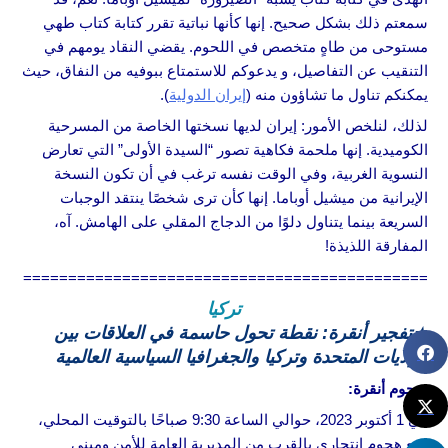
سمعتم ذلك بشكل صحيح. إنها كأنها نباتية تقرر كتابة كتاب طهي
مستوحى من طاهٍ متخصص في اللحوم. يقضي النقاد يومهم في
التنقيب عن التفاصيل، و يدعوكم للاستمتاع ببوفيه من النفاق، حيث
يمكنكم تناول ما تشاؤون منه (
إيران الدولية
).
لذلك، لنلخص الأمور: إيران لديها نسختها الخاصة من المسرحية
الكوميدية. إنها ملحمة فكاهية تصور “السيدة الأولى” التي تعارض
النسوية الغربية، وفي الوقت نفسه ترغب في أن تكون النسخة
الإيرانية من ميشيل أوباما. إنها كأن ترى شخصًا ينتقد الوجبات
السريعة بينما يتناول دلوًا من الدجاج المقلي على الهامش. آه،
المفارقة اللذيذة!
=============================================
تركيا
★
تفجير أنقرة: نقطة تحول حاسمة في العلاقات بين
الولايات المتحدة وتركيا والجغرافيا السياسية العالمية
هجوم أنقرة:
في 1 أكتوبر 2023، حوالي الساعة 9:30 صباحًا بالتوقيت المحلي،
وقع هجوم انتحاري بالقرب من المديرية العامة للأمن ومبنى