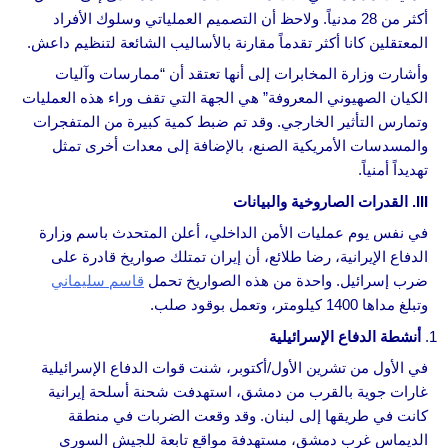
أكثر من 28 مدنياً. ولاحظ أن التصميم العملياتي وسلوك الأفراد
المعتقلين كانا أكثر تقدماً مقارنة بالأساليب الشائعة لتنظيم داعش.
وأشارت وزارة المخابرات إلى أنها تعتقد أن “ممارسات وآليات
الكيان الصهيوني المعروفة” هي الجهة التي تقف وراء هذه العمليات
وتمارس التأثير الخارجي. وقد تم ضبط كمية كبيرة من المتفجرات
والمسدسات الأمريكية الصنع، بالإضافة إلى معدات أخرى تمثل
تهديداً أمنياً.
III. القدرات الصاروخية والبيانات
في نفس يوم عمليات الأمن الداخلي، أعلن المتحدث باسم وزارة
الدفاع الإيرانية، رضا طلائع، أن إيران تمتلك صواريخ قادرة على
ضرب إسرائيل. واحدة من هذه الصواريخ تحمل
قاسم سليماني
وتبلغ مداها 1400 كيلومتر، وتعمل بوقود صلب.
أنشطة الدفاع الإسرائيلية
في الأول من تشرين الأول/أكتوبر، شنت قوات الدفاع الإسرائيلية
غارات جوية بالقرب من دمشق، استهدفت شحنة أسلحة إيرانية
كانت في طريقها إلى لبنان. وقد وقعت الضربات في منطقة
الديماس غرب دمشق، مستهدفة مواقع تابعة للجيش السوري