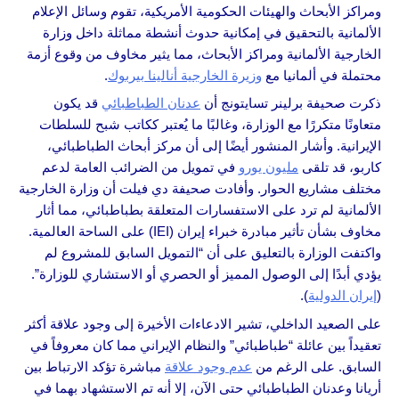
ومراكز الأبحاث والهيئات الحكومية الأمريكية، تقوم وسائل الإعلام
الألمانية بالتحقيق في إمكانية حدوث أنشطة مماثلة داخل وزارة
الخارجية الألمانية ومراكز الأبحاث، مما يثير مخاوف من وقوع أزمة
محتملة في ألمانيا مع
وزيرة الخارجية أنالينا بيربوك
.
ذكرت صحيفة برلينر تسايتونج أن
عدنان الطباطبائي
قد يكون
متعاونًا متكررًا مع الوزارة، وغالبًا ما يُعتبر ككاتب شبح للسلطات
الإيرانية. وأشار المنشور أيضًا إلى أن مركز أبحاث الطباطبائي،
كاربو، قد تلقى
مليون يورو
في تمويل من الضرائب العامة لدعم
مختلف مشاريع الحوار. وأفادت صحيفة دي فيلت أن وزارة الخارجية
الألمانية لم ترد على الاستفسارات المتعلقة بطباطبائي، مما أثار
مخاوف بشأن تأثير مبادرة خبراء إيران (IEI) على الساحة العالمية.
واكتفت الوزارة بالتعليق على أن “التمويل السابق للمشروع لم
يؤدي أبدًا إلى الوصول المميز أو الحصري أو الاستشاري للوزارة”.
(
إيران الدولية
).
على الصعيد الداخلي، تشير الادعاءات الأخيرة إلى وجود علاقة أكثر
تعقيداً بين عائلة “طباطبائي” والنظام الإيراني مما كان معروفاً في
السابق. على الرغم من
عدم وجود علاقة
مباشرة تؤكد الارتباط بين
أريانا وعدنان الطباطبائي حتى الآن، إلا أنه تم الاستشهاد بهما في