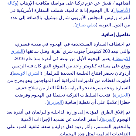
أهدافهم”، مُعبرًا عن عزم تركيا على مواصلة مكافحة الإرهاب (
وكالة
الأناضول
). نال الهجوم إدانة عالمية، شملت السفارة الأمريكية في
أنقرة، ورئيس المجلس الأوروبي شارل ميشيل، بالإضافة إلى عدد
من الدول العربية (
ديلي صباح
).
تفاصيل إضافية:
تم اختطاف السيارة المستخدمة في الهجوم في مدينة قيصري،
والتي تبعد 260 كيلومتراً جنوب شرق أنقرة، وقتل سائقها (
الشرق
الاوسط
). يعتبر الهجوم الأول من نوعه في أنقرة منذ عام 2016،
ووقع على مسافة كيلومتر واحد من الموقع الذي كان فيه الرئيس
أردوغان يحضر افتتاح الجلسة الجديدة للبرلمان (
الشرق الاوسط
).
أظهرت لقطات من كاميرات المراقبة أحد المهاجمين وهو يخرج من
السيارة ويتجه بسرعة نحو البوابة، مُطلقًا النار من سلاح خفيف
(
الجزيرة
). فتحت السلطات التركية تحقيقًا في الهجوم وفرضت
حظرًا إعلاميًا على أي تغطية إضافية (
الجزيرة
).
تم إغلاق الطرق المؤدية إلى وزارة الداخلية والبرلمان في أنقرة بعد
الهجوم (
العربية
). أسفر الحادث عن تشديد الإجراءات الأمنية
والتحقيق المستمر، وأثار ردود فعل دولية واسعة، مُلقية الضوء على
التداعيات العالمية لمثل هذه الهجمات.