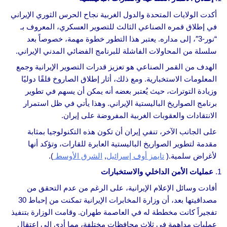
أكدت الولايات المتحدة والدول الغربية نجاح الحرس الثوري الإيراني
في إطلاق قمره الصناعي الثالث للتصوير العسكري، المعروف بـ
“نور-3″، إلى مداره. يعتبر هذا التطور خطوة مهمة، خصوصاً بعد
سلسلة من المحاولات الفاشلة للبرنامج الفضائي المدني الإيراني.
الهدف من القمر الصناعي هو تعزيز قدرات التصوير الإيرانية وجمع
المعلومات الاستخبارية. ومع ذلك، أثار إطلاق الصاروخ قلقًا دوليًا
وزيادة التوترات، حيث يُعتبر بعضه أنه يمكن أن يسهم في تطوير
برنامج الصواريخ الباليستية الإيراني. وهذا يأتي في ظل استمرار
الانتقادات والعقوبات الغربية المفروضة على إيران.
على الجانب الآخر، تنفي إيران أن تكون هذه التكنولوجيا بمثابة
مقدمة لتطوير الصواريخ الباليستية العابرة للقارات، وتؤكد أنها
لأغراض سلمية.(
تايمز أوف إسرائيل
,
الشرق الأوسط
).
عمليات الأمن الداخلي والاستخبارات
أفادت وسائل الإعلام الإيرانية، على الرغم من عدم التحقق من
مصداقيتها بعد، أن وزارة المخابرات الإيرانية تمكنت من إحباط 30
تفجيراً كانت مخططة له في العاصمة طهران. وقامت الوزارة بتنفيذ
عمليات مداهمة في ثلاث محافظات مختلفة، مما أدى إلى اعتقال