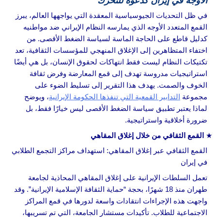
الأوجه في إيران كدعوة للتحرك
في ظل التحديات الجيوسياسية المعقدة التي يواجهها العالم، يبرز
القمع المتعدد الأوجه الذي يمارسه النظام الإيراني ضد مواطنيه
كدليل قاطع على الحاجة الماسة لسياسة الضغط الأقصى. من
اختفاء المتظاهرين إلى الإغلاق المنهجي للمؤسسات الثقافية، تعد
تكتيكات النظام ليست فقط انتهاكات لحقوق الإنسان، بل هي أيضًا
استراتيجيات مدروسة تهدف إلى قمع المعارضة وفرض ثقافة
الخوف والصمت. يهدف هذا التقرير إلى تسليط الضوء على
مجموعة
التدابير القمعية التي تنفذها الحكومة الإيرانية
، ويوضح
لماذا يعتبر تطبيق سياسة الضغط الأقصى ليس خيارًا فقط، بل
ضرورة أخلاقية واستراتيجية.
القمع الثقافي من خلال إغلاق المقاهي
القمع الثقافي عبر إغلاق المقاهي: استهداف مراكز التجمع الطلابي
في إيران
تعمل السلطات الإيرانية على إغلاق المقاهي المحاذية لجامعة
طهران منذ 18 شهرًا، بحجة “حماية الثقافة الإسلامية الإيرانية”. وقد
واجهت هذه الإجراءات انتقادات واسعة لدورها في قمع المراكز
الاجتماعية للطلاب. تأكيدات مستشار الجامعة، التي تم تسريبها،