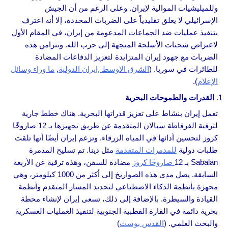
وللميليشيات الموالية لإيران. وعلى الرغم من أن الجيش
الإسرائيلي لا يعلق تقليدياً على الضربات المحددة، إلا أنه اعترف
بتنفيذ عمليات ضد الجماعات المدعومة من إيران، في المقام الأول
لاعتراض شحنات الأسلحة المتجهة إلى حزب الله. وتتزامن هذه
الضربات مع جهود إيران المتزايدة لتعزيز الدفاعات المضادة
للطائرات في سوريا. (
الشرق الاوسط
,
إيران الدولية
,
ما وراء وسائل
الإعلام
).
القدرات والطموحات البحرية
تعمل إيران بنشاط على تعزيز قدراتها البحرية. هناك خطط جارية
لترقية الفرقاطة سبالان المتقدمة عن طريق تجهيزها بـ 12 صاروخًا
كروز لتحسين أدائها في المياه الزرقاء. وتزعم إيران أيضًا أنها تلقت
طلبات دولية
للمدمرات المتقدمة
مثل دينا. تم تسليح المدمرة
Sabalan بـ 12
صاروخًا كروز
مضادة للسفن، وهذه ترقية عن الأربعة
السابقة. يصل مدى هذه الصواريخ إلى أكثر من 1000 كيلومتر، وهي
مجهزة بأنظمة الذكاء الاصطناعي لتحديد المسار المتقدم وأنظمة
القيادة والسيطرة. بالإضافة إلى ذلك، تسعى إيران لإنشاء محطة
بحرية دائمة في القارة القطبية الجنوبية لتنفيذ العمليات العسكرية
والبحث العلمي. (
القدس بوست
)