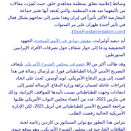
وسائط إعلامية تتعلق بمنظمة مجاهدي خلق، حيث نُشِرَت مقالات
من تأليفهما ضد هذه المنظمة، والتي يُعتقد أنها تعتبر جماعة
المعارضة الأكثر تأثيراً في إيران وهذا يشير إلى نجاحهم بشكل فعال
في تأثير أجندة طهران على مر السنوات
).
StopFundamentalism.com
(
أيد ديفيد أولبرايت،
مفتش سابق في الأمم المتحدة
، الجهود
التحقيقية ودعا إلى حوار شفاف حول تصرفات الأفراد الإيرانيين
المتورطين.
وقد طالب أكثر من 30
عضو في مجلس الشيوخ الأمريكي
بإيقاف
التصريح الأمني لأريانا الطباطبائي فورا. تم إرسال رسالة في هذا
الصدد إلى وزير الدفاع الأمريكي، لويد أوستن، تُحث على اتخاذ
إجراءات عاجلة لضمان نزاهة وزارة الدفاع. الرسالة تُشير إلى
انتقادات وجهت للطباطبائي بسبب تأييدها للمواقف الإيرانية، وذلك
في مارس 2021. عدد من أعضاء مجلس النواب الأمريكي طلبوا
مراجعة التصريح الأمني للطباطبائي في أبريل 2021، لكن الإدارة
الأمريكية الحالية رفضت الطلب.
يتزامن هذا التطور مع تولي السيناتور بن كاردين رئاسة لجنة
العلاقات الخارجية في مجلس الشيوخ الأمريكي، وهو موقع حيوي