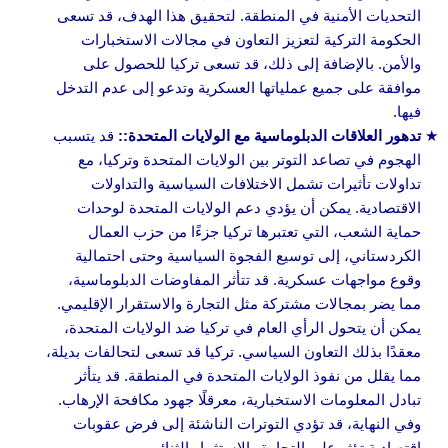
التحديات الأمنية في المنطقة. لتحقيق هذا الهدف، قد تسعى
الحكومة التركية لتعزيز التعاون في مجالات الاستخبارات
والأمن. بالإضافة إلى ذلك، قد تسعى تركيا للحصول على
موافقة على جميع عملياتها العسكرية وتدعو إلى عدم التدخل
فيها.
تدهور العلاقات الدبلوماسية مع الولايات المتحدة:
:
قد يتسبب
الهجوم في تصاعد التوتر بين الولايات المتحدة وتركيا، مع
تداولات تأثيرات تشمل الاختلافات السياسية والتداولات
الاقتصادية. يمكن أن يؤدي دعم الولايات المتحدة لوحدات
حماية الشعب، التي تعتبرها تركيا جزءًا من حزب العمال
الكردستاني، إلى توسيع الفجوة السياسية وحتى احتمالية
وقوع مواجهات عسكرية. قد تتأثر المفاوضات الدبلوماسية،
مما يضر بمجالات مشتركة مثل التجارة والاستقرار الإقليمي.
يمكن أن يتحول الرأي العام في تركيا ضد الولايات المتحدة،
معقدًا بذلك التعاون السياسي. تركيا قد تسعى لتحالفات بديلة،
مما يقلل من نفوذ الولايات المتحدة في المنطقة. قد يتأثر
تبادل المعلومات الاستخبارية، معرقلًا جهود مكافحة الإرهاب.
وفي النهاية، قد تؤدي التوترات الناشئة إلى فرض عقوبات
اقتصادية تؤثر على التجارة والاستثمار الثنائي.