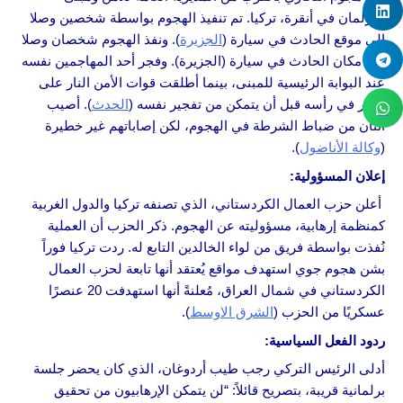
البرلمان في أنقرة، تركيا. تم تنفيذ الهجوم بواسطة شخصين وصلا
إلى موقع الحادث في سيارة
(
الجزيرة
). ونفذ الهجوم شخصان وصلا
إلى مكان الحادث في سيارة (الجزيرة). وفجر أحد المهاجمين نفسه
عند البوابة الرئيسية للمبنى، بينما أطلقت قوات الأمن النار على
الآخر في رأسه قبل أن يتمكن من تفجير نفسه (
الحدث
).
أصيب
اثنان من ضباط الشرطة في الهجوم، لكن إصاباتهم غير خطيرة
(
وكالة الأناضول
).
إعلان المسؤولية:
أعلن حزب العمال الكردستاني، الذي تصنفه تركيا والدول الغربية
كمنظمة إرهابية، مسؤوليته عن الهجوم. ذكر الحزب أن العملية
نُفذت بواسطة فريق من لواء الخالدين التابع له. ردت تركيا فوراً
بشن هجوم جوي استهدف مواقع يُعتقد أنها تابعة لحزب العمال
الكردستاني في شمال العراق، مُعلنةً أنها استهدفت 20 عنصرًا
عسكريًا من الحزب (
الشرق الاوسط
).
ردود الفعل السياسية:
أدلى الرئيس التركي رجب طيب أردوغان، الذي كان يحضر جلسة
برلمانية قريبة، بتصريح قائلاً: “لن يتمكن الإرهابيون من تحقيق