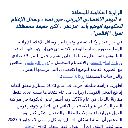
=============================================
الزاوية الفكاهية للمنطقة
★
الوهم الاقتصادي الإيراني: حين تصف وسائل الإعلام
الحكومية الوضع بأنه “مزدهر”، لكن حقيقة محفظتك
تقول “إفلاس”.
في حين تقدم وكالة تسنيم وغيرها من وسائل الإعلام الإيرانية
المحلية صورة إيجابية للوضع الاقتصادي في إيران، يظهر الواقع
الملموس قصة مغايرة تمامًا. تقارير تسنيم حول النمو الاقتصادي،
و
زيادة إنتاج النفط
، والانضمام المحتمل لـ “
دول البريكس
” تتناقض
مع الصورة القاتمة للوضع الاقتصادي التي يرسمها الخبراء
والدراسات المستقلة (
وكالة تسنيم
).
أظهرت دراسة شاملة أُجريت في مايو 2023 سيناريو مقلق للغاية.
إذ بلغ الدخل القومي الإيراني في عام 2021 ما نسبته 57% فقط
مقارنةً بالدخل في عام 1976. وقد أسفر عجز الحكومة في مواكبة
النمو السكاني عبر الاستثمار الكافي في التعليم وتوفير فرص
العمل عن ارتفاع معدلات البطالة والتضخم بشكل كبير. ومن
المدهش أن نسبة السكان العاملين بشكل رسمي لا تتجاوز 27.5%،
بينما تُظهر التقديرات أن معدل الفقر يتجاوز 50%. (
مجلة