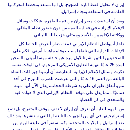
إيران لا تحاول فقط إثارة الضجيج، بل إنها تستعد وتخطط لتحركاتها
القادمة في المنطقة وتجاه إسرائيل.
وبعد أن استبعدت مصر إيران من قمة القاهرة، شككت وسائل
الإعلام الإيرانية في فعالية القمة من دون حضور نظام الملالي
ووكلائه الإقليميين، الأسد وممثلي حزب الله اللبناني.
داخلياً، يواصل النظام الإيراني قمعه، ضارباً عرض الحائط كل
الإدانات الدولية التي تلقاها بسبب وفاة ماهسا أميني. حُكم على
الصحفيتين اللتين نشرتا لأول مرة عن حادثة مهسا أميني بالسجن
لمدة 25 عامًا بتهمة التعاون الأمريكي المزعوم. في الوقت نفسه،
ذكرت وسائل الإعلام الإيرانية المعارضة أن أرميتا جيرافاند، الفتاة
البالغة من العمر 16 عامًا والتي تعرضت للضرب المبرح في أحد
مترو أنفاق طهران على يد شرطة الحجاب، يقال الآن أنها “ميتة
دماغيًا”، مما يدل على موقف النظام الإيراني الذي لا هوادة فيه
والمتحدي في كل القضايا.
من المهم للغاية أن نعرف أن إيران لا تقف موقف المتفرج، بل تضع
إستراتيجيتها في أي من الجبهات التابعة لها التي ستنشرها بعد ذلك
ضد إسرائيل والولايات المتحدة. وكما ستقرأ في طبعة اليوم من
تحليلات
المنطقة
واعتراضات الأخبار، فلن تتمكن فقط من تحديد