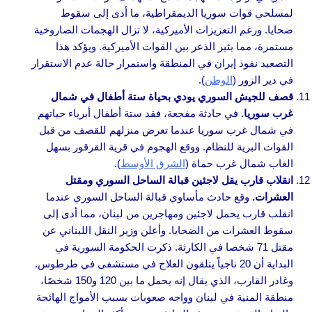
لمسلحي قوات سوريا الديمقراطية، ما أدى إلى سقوط
ضحايا. ورغم التعزيزات الأميركية، لا تزال الهجمات الصاروخية
مستمرة، مما يثير الذعر بين القوات الأميركية. ويؤكد هذا
التصعيد نفوذ إيران في المنطقة واستمرار حالة عدم الاستقرار
في دير الزور (
الوطن
).
قصف للجيش السوري يودي بحياة ستة أطفال في شمال
غرب سوريا.
في حادثة مفجعة، فقد ستة أطفال أبرياء حياتهم
في شمال غرب سوريا عندما تعرض منزلهم للقصف من قبل
القوات البرية للنظام. ووقع الهجوم في قرية القرقور بسهل
الغاب شمال غرب حماة (
الشرق الأوسط
).
انقلاب قارب يقل لاجئين قبالة الساحل السوري ومقتل
العشرات.
وقع حادث مأساوي قبالة الساحل السوري عندما
انقلب قارب يحمل لاجئين ومهاجرين من لبنان، مما أدى إلى
سقوط العشرات من الضحايا. وأعلن وزير النقل اللبناني عن
مقتل 71 شخصا في الكارثة. ذكرت الحكومة السورية في
البداية أن 20 ناجياً يتلقون العلاج في مستشفى في طرطوس.
وغادر القارب، الذي يقال إنه يحمل ما بين 120 و150 شخصًا،
منطقة المنية في لبنان وواجه صعوبات بسبب الأمواج الهائجة