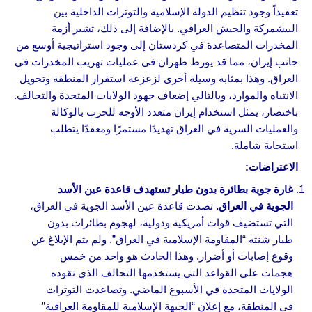
تعقيداً وجود تنظيم الدولة الإسلامية والتوترات الداخلية بين
البيشمركة والجيش العراقي. بالإضافة إلى ذلك، تشير أزمة
المخدرات المتصاعدة في كردستان إلى وجود استراتيجية أوسع من
جانب إيران، مما قد يورط طهران في عمليات تهريب المخدرات في
العراق. وهذا بمثابة وسيلة أخرى لزعزعة استقرار المنطقة وتحويل
الانتباه والموارد، وبالتالي إضعاف جهود الولايات المتحدة والتحالف.
باختصار، يمثل استخدام إيران متعدد الأوجه للحرب بالوكالة
والعمليات السرية في العراق تهديدًا مستمرًا ومعقدًا يتطلب
استجابة شاملة.
الاعتراضات:
غارة جوية بطائرة بدون طيار تستهدف قاعدة عين الأسد
الجوية في العراق.
تصدت قاعدة عين الأسد الجوية في العراق،
التي تستضيف قوات أمريكية ودولية، لهجوم بطائرات بدون
طيار شنته “المقاومة الإسلامية في العراق”. ولم يتم الإبلاغ عن
وقوع إصابات أو أضرار. وهذا الحادث هو واحد من خمس
هجمات على القواعد التي يستخدمها التحالف الذي تقوده
الولايات المتحدة في الأسبوع الماضي. وتصاعدت التوترات
في المنطقة، مع إعلان “الجبهة الإسلامية للمقاومة العراقية”