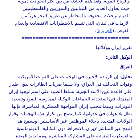
والرياح القوية. وتعد هذه الحادثة من بين أكثر الحوادث دموية
حيث يحاول العديد من اللبنانيين والسوريين والفلسطينيين
القيام برحلات محفوفة بالمخاطر عن طريق البحر هرباً من
الأزمات في لبنان، التي تتسم بالاضطرابات الاقتصادية وانعدام
الفرص. (
الجزيرة
).
=======================================
تقرير إيران ووكلائها
الوكيل الثاني:
العراق
تحليل:
إن الزيادة الأخيرة في الهجمات على القوات الأمريكية
وقوات التحالف في العراق، ولا سيما ضربات الطائرات بدون طيار
على قاعدة عين الأسد الجوية، تسلط الضوء على استراتيجية إيران
المتمثلة في استخدام الجماعات الوكيلة لممارسة النفوذ وتصعيد
التوترات. وبينما تتجنب إيران المواجهة العسكرية المباشرة، فإنها
تظل بلا هوادة في عدوانها، كما يتضح من تكرار هذه الهجمات وقرار
الولايات المتحدة بإجلاء الموظفين غير الأساسيين. ويسمح هذا
النهج غير المباشر لإيران بالانخراط دون التكاليف الدبلوماسية
والعسكرية المترتبة على المشاركة المباشرة. ومما يزيد الوضع