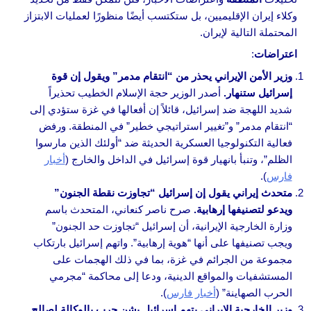
وكلاء إيران الإقليميين، بل ستكتسب أيضًا منظورًا لعمليات الابتزاز
المحتملة التالية لإيران.
اعتراضات
:
وزير الأمن الإيراني يحذر من “انتقام مدمر” ويقول إن قوة
إسرائيل ستنهار.
أصدر الوزير حجة الإسلام الخطيب تحذيراً
شديد اللهجة ضد إسرائيل، قائلاً إن أفعالها في غزة ستؤدي إلى
“انتقام مدمر” و”تغيير استراتيجي خطير” في المنطقة. ورفض
فعالية التكنولوجيا العسكرية الحديثة ضد “أولئك الذين مارسوا
الظلم”، وتنبأ بانهيار قوة إسرائيل في الداخل والخارج (
أخبار
فارس
).
متحدث إيراني يقول إن إسرائيل “تجاوزت نقطة الجنون”
ويدعو لتصنيفها إرهابية.
صرح ناصر كنعاني، المتحدث باسم
وزارة الخارجية الإيرانية، أن إسرائيل “تجاوزت حد الجنون”
ويجب تصنيفها على أنها “هوية إرهابية”. واتهم إسرائيل بارتكاب
مجموعة من الجرائم في غزة، بما في ذلك الهجمات على
المستشفيات والمواقع الدينية، ودعا إلى محاكمة “مجرمي
الحرب الصهاينة” (
أخبار فارس
).
وزير الخارجية الإيراني يتهم إسرائيل بشن حرب بالوكالة لصالح