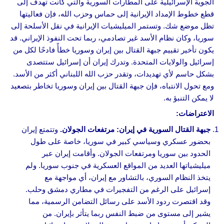
الجوية الإسرائيلية على المطارات السورية والتي كانت تهدف إلى
قطع خطوط الإمداد الإيرانية إلى حماس وحزب الله، فإن فعاليتها
تظل موضع شك. وتستمر الميليشيات الإيرانية في نقل الأسلحة إلى
سوريا، وكان نظام الأسد غير تصادمي، ربما تحت النفوذ الإيراني. قد
يكون تأخير تقييم جبهة القتال بين إيران وسوريا خطأً فادحًا لكل من
إسرائيل والولايات المتحدة. وتدرك إيران أن إسرائيل ستتصدى
بشكل حاسم لأي تهديدات، وتقدر حزب الله اللبناني أكثر من الأسد.
ومع تحول الانتباه، فإن جبهة القتال بين إيران وسوريا تخاطر بتصعيد
لا يمكن التنبؤ به.
الاعتراضات:
جبهة القتال السورية في إيران: مرتفعات الجولان.
وتتمتع إيران
بحضور عسكري وسياسي كبير في سوريا، خاصة على طول
الحدود بين سوريا ومرتفعات الجولان. وأقامت إيران عبر
ميليشياتها العديد من المواقع العسكرية في جنوب سوريا. ولم
يتخذ النظام السوري، بالتشاور مع إيران، أي مواجهة مع
إسرائيل على الرغم من التفجيرات في مطاري دمشق وحلب.
وقد اقتصرت ردود الأسد على رسائل التضامن الرسمية، مما
يشير إلى مستوى من ضبط النفس ربما يتأثر بإيران. من