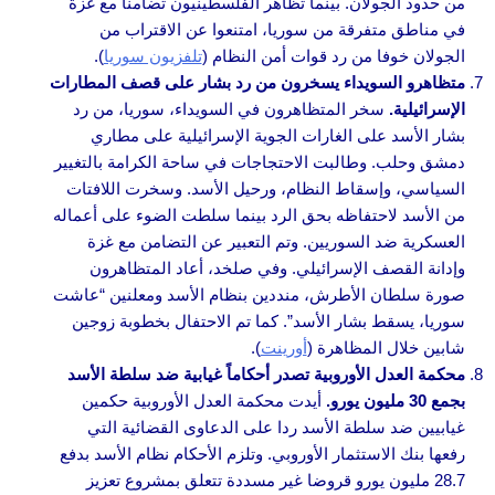
من حدود الجولان. بينما تظاهر الفلسطينيون تضامنا مع غزة
في مناطق متفرقة من سوريا، امتنعوا عن الاقتراب من
الجولان خوفا من رد قوات أمن النظام (
تلفزيون سوريا
).
متظاهرو السويداء يسخرون من رد بشار على قصف المطارات
الإسرائيلية.
سخر المتظاهرون في السويداء، سوريا، من رد
بشار الأسد على الغارات الجوية الإسرائيلية على مطاري
دمشق وحلب. وطالبت الاحتجاجات في ساحة الكرامة بالتغيير
السياسي، وإسقاط النظام، ورحيل الأسد. وسخرت اللافتات
من الأسد لاحتفاظه بحق الرد بينما سلطت الضوء على أعماله
العسكرية ضد السوريين. وتم التعبير عن التضامن مع غزة
وإدانة القصف الإسرائيلي. وفي صلخد، أعاد المتظاهرون
صورة سلطان الأطرش، منددين بنظام الأسد ومعلنين “عاشت
سوريا، يسقط بشار الأسد”. كما تم الاحتفال بخطوبة زوجين
شابين خلال المظاهرة (
أورينت
).
محكمة العدل الأوروبية تصدر أحكاماً غيابية ضد سلطة الأسد
بجمع 30 مليون يورو.
أيدت محكمة العدل الأوروبية حكمين
غيابيين ضد سلطة الأسد ردا على الدعاوى القضائية التي
رفعها بنك الاستثمار الأوروبي. وتلزم الأحكام نظام الأسد بدفع
28.7 مليون يورو قروضا غير مسددة تتعلق بمشروع تعزيز