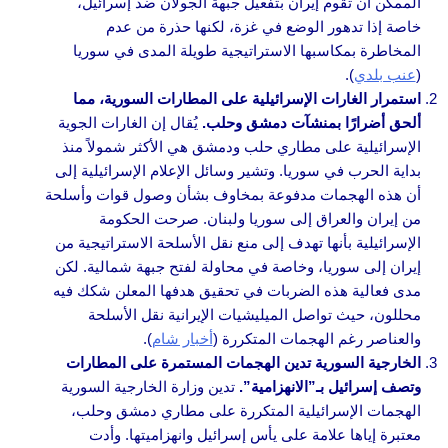
الممكن أن تقوم إيران بتفعيل جبهة الجولان ضد إسرائيل،
خاصة إذا تدهور الوضع في غزة، لكنها حذرة من عدم
المخاطرة بمكاسبها الاستراتيجية طويلة المدى في سوريا
(
عنب بلدي
).
استمرار الغارات الإسرائيلية على المطارات السورية، مما
ألحق أضرارًا بمنشآت دمشق وحلب.
يُقال إن الغارات الجوية
الإسرائيلية على مطاري حلب ودمشق هي الأكثر شمولاً منذ
بداية الحرب في سوريا. وتشير وسائل الإعلام الإسرائيلية إلى
أن هذه الهجمات مدفوعة بمخاوف بشأن وصول قوات وأسلحة
من إيران والعراق إلى سوريا ولبنان. صرحت الحكومة
الإسرائيلية بأنها تهدف إلى منع نقل الأسلحة الاستراتيجية من
إيران إلى سوريا، وخاصة في محاولة لفتح جبهة شمالية. لكن
مدى فعالية هذه الضربات في تحقيق هدفها المعلن شكك فيه
محللون، حيث تواصل الميليشيات الإيرانية نقل الأسلحة
والعناصر رغم الهجمات المتكررة (
أخبار شام
).
الخارجية السورية تدين الهجمات المستمرة على المطارات
وتصف إسرائيل بـ”الانهزامية”.
تدين وزارة الخارجية السورية
الهجمات الإسرائيلية المتكررة على مطاري دمشق وحلب،
معتبرة إياها علامة على يأس إسرائيل وانهزاميتها. وأدت