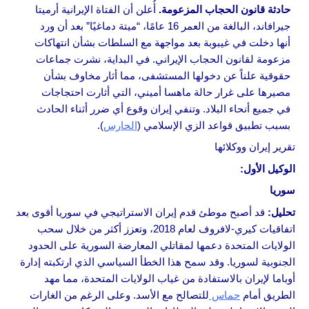
حادثة قانون الحجاب المزعومة.
أُعلن أن الفتاة الإيرانية أرميتا
جيرافاند، البالغة من العمر 16 عامًا، “ميتة دماغيًا” بعد أن ورد
أنها دخلت في غيبوبة بعد مواجهة مع السلطات بشأن انتهاكات
مزعومة لقانون الحجاب الإيراني. في البداية، نشرت جماعات
حقوقية علناً عن دخولها المستشفى، مما أثار مخاوف بشأن
مصيرها على غرار حالة ماهسا أميني، التي أثارت احتجاجات
في جميع أنحاء البلاد. وتنفي إيران وقوع أي ضرر أثناء الحادث
بسبب تطبيق قواعد الزي الإسلامي (
الحارس
).
تقرير إيران ووكلائها
الوكيل الأول:
سوريا
تحليل
:
قد أصبح موطئ قدم إيران الاستراتيجي في سوريا أقوى بعد
اتفاقيات كيري-لافروف لعام 2018، وتعزز أكثر من خلال سحب
الولايات المتحدة دعمها لمقاتلي المعارضة السورية على الحدود
الجنوبية لسوريا. وقد سمح هذا الخطأ السياسي الذي ارتكبته إدارة
أوباما لإيران بالاستفادة من غياب الولايات المتحدة، مما مهد
الطريق أمام
حماس
للتصالح مع الأسد. وعلى الرغم من الغارات