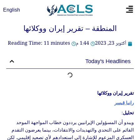
خطي
Flyout
English
لى
Menu
لمحتوى
المنطقة – تقرير إيران ووكلائها
أكتوبر 23, 2023
1:44 م
minutes
11
Reading Time:
Today's Headlines
تقرير إيران ووكلائها
رانيا قيسر
تحليل
:
ويبدو أن المسؤولين الإيرانيين يرددون خطاب المواجهة الموحد
القائم على التحدي والتهديدات والانتقادات، بينما يعرضون التقدم
العسكري المزعوم للإشارة إلى استعدادهم لأي تصعيد إقليمي. لكن