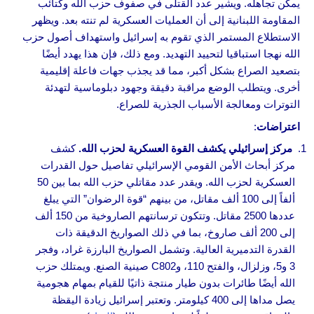
يمكن تجاهله. ويشير عدد القتلى في صفوف حزب الله وكتائب
المقاومة اللبنانية إلى أن العمليات العسكرية لم تنته بعد. ويظهر
الاستطلاع المستمر الذي تقوم به إسرائيل واستهداف أصول حزب
الله نهجا استباقيا لتحييد التهديد. ومع ذلك، فإن هذا يهدد أيضًا
بتصعيد الصراع بشكل أكبر، مما قد يجذب جهات فاعلة إقليمية
أخرى. ويتطلب الوضع مراقبة دقيقة وجهود دبلوماسية لتهدئة
التوترات ومعالجة الأسباب الجذرية للصراع.
اعتراضات
:
مركز إسرائيلي يكشف القوة العسكرية لحزب الله.
كشف
مركز أبحاث الأمن القومي الإسرائيلي تفاصيل حول القدرات
العسكرية لحزب الله. ويقدر عدد مقاتلي حزب الله بما بين 50
ألفاً إلى 100 ألف مقاتل، من بينهم “قوة الرضوان” التي يبلغ
عددها 2500 مقاتل. وتتكون ترسانتهم الصاروخية من 150 ألف
إلى 200 ألف صاروخ، بما في ذلك الصواريخ الدقيقة ذات
القدرة التدميرية العالية. وتشمل الصواريخ البارزة غراد، وفجر
3 و5، وزلزال، والفتح 110، وC802 صينية الصنع. ويمتلك حزب
الله أيضًا طائرات بدون طيار منتجة ذاتيًا للقيام بمهام هجومية
يصل مداها إلى 400 كيلومتر. وتعتبر إسرائيل زيادة اليقظة