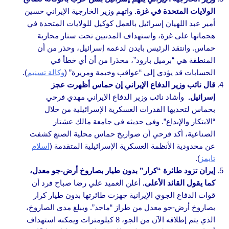
الولايات المتحدة في غزة.
واتهم وزير الخارجية الإيراني حسين
أمير عبد اللهيان إسرائيل بالعمل كوكيل للولايات المتحدة في
هجماتها على غزة، واستهداف المدنيين تحت ستار محاربة
حماس. وانتقد الرئيس بايدن لدعمه إسرائيل، وحذر من أن
المنطقة هي “برميل بارود”، محذرا من أن أي خطأ في
الحسابات قد يؤدي إلى “عواقب وخيمة ومريرة” (
وكالة تسنيم
).
قال نائب وزير الدفاع الإيراني إن حماس أظهرت عجز
إسرائيل.
وأشاد نائب وزير الدفاع الإيراني مهدي فرحي
بحماس لتحديها القدرات العسكرية الإسرائيلية من خلال
“الابتكار والإبداع”. وفي حديثه في جامعة مالك عشتار
الصناعية، أكد فرحي أن صواريخ حماس محلية الصنع كشفت
عن محدودية الأنظمة العسكرية الإسرائيلية المتقدمة (
اسلام
تايمز
).
إيران تزود طائرة “كرار” بدون طيار بصاروخ أرض-جو معدل،
كما يقول القائد الأعلى.
أعلن العميد علي رضا صباح فرد أن
قوات الدفاع الجوي الإيرانية جهزت طائرتها بدون طيار كرار
بصاروخ أرض-جو معدل من طراز “ماجد”. ويبلغ مدى الصاروخ،
الذي يتم إطلاقه الآن من الجو، 8 كيلومترات ويمكنه استهداف