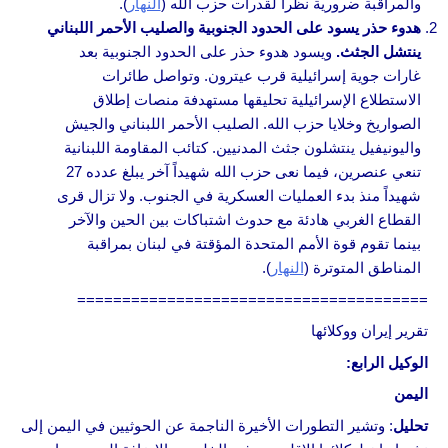
والمراقبة ضرورية نظراً لقدرات حزب الله (
النهار
).
هدوء حذر يسود على الحدود الجنوبية والصليب الأحمر اللبناني
ينتشل الجثث.
ويسود هدوء حذر على الحدود الجنوبية بعد
غارات جوية إسرائيلية قرب عيترون. وتواصل طائرات
الاستطلاع الإسرائيلية تحليقها مستهدفة منصات إطلاق
الصواريخ وخلايا حزب الله. الصليب الأحمر اللبناني والجيش
واليونيفيل ينتشلون جثث المدنيين. كتائب المقاومة اللبنانية
تنعي عنصرين، فيما نعى حزب الله شهيداً آخر يبلغ عدده 27
شهيداً منذ بدء العمليات العسكرية في الجنوب. ولا تزال قرى
القطاع الغربي هادئة مع حدوث اشتباكات بين الحين والآخر
بينما تقوم قوة الأمم المتحدة المؤقتة في لبنان بمراقبة
المناطق المتوترة (
النهار
).
=======================================
تقرير إيران ووكلائها
الوكيل الرابع:
اليمن
تحليل
: وتشير التطورات الأخيرة الناجمة عن الحوثيين في اليمن إلى