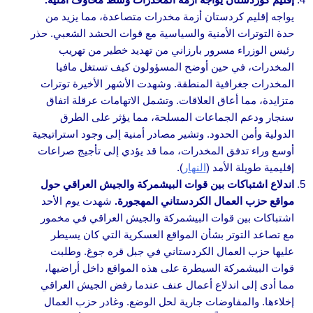
يواجه إقليم كردستان أزمة مخدرات متصاعدة، مما يزيد من
حدة التوترات الأمنية والسياسية مع قوات الحشد الشعبي. حذر
رئيس الوزراء مسرور بارزاني من تهديد خطير من تهريب
المخدرات، في حين أوضح المسؤولون كيف تستغل مافيا
المخدرات جغرافية المنطقة. وشهدت الأشهر الأخيرة توترات
متزايدة، مما أعاق العلاقات. وتشمل الاتهامات عرقلة اتفاق
سنجار ودعم الجماعات المسلحة، مما يؤثر على الطرق
الدولية وأمن الحدود. وتشير مصادر أمنية إلى وجود استراتيجية
أوسع وراء تدفق المخدرات، مما قد يؤدي إلى تأجيج صراعات
إقليمية طويلة الأمد (
النهار
).
اندلاع اشتباكات بين قوات البيشمركة والجيش العراقي حول
مواقع حزب العمال الكردستاني المهجورة.
شهدت يوم الأحد
اشتباكات بين قوات البيشمركة والجيش العراقي في مخمور
مع تصاعد التوتر بشأن المواقع العسكرية التي كان يسيطر
عليها حزب العمال الكردستاني في جبل قره جوغ. وطلبت
قوات البيشمركة السيطرة على هذه المواقع داخل أراضيها،
مما أدى إلى اندلاع أعمال عنف عندما رفض الجيش العراقي
إخلاءها. والمفاوضات جارية لحل الوضع. وغادر حزب العمال