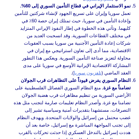
نمو الاستثمار الإيراني في قطاع التأمين السوري إلى 60%.
تعمل سوريا وإيران على تسريع الجهود لإنشاء شركتين للتأمين
وإعادة التأمين في سوريا، حيث تمتلك إيران حصة 60٪ في
كليهما. وتأتي هذه الخطوة في إطار النفوذ الإيراني المتزايد
في مختلف القطاعات السورية. وقد انسحبت العديد من
شركات إعادة التأمين الأجنبية من سوريا بسبب العقوبات
الاقتصادية، مما أدى إلى تعاون استراتيجي مع إيران في
محاولة لتعزيز صناعة التأمين السورية. ويعكس هذا التطور
المشاركة الاقتصادية الإيرانية الأوسع في سوريا على مدى
العقد الماضي (
تلفزيون سوريا
).
النظام السوري يفرض قيوداً على التظاهرات قرب الجولان
تضامناً مع غزة.
منع النظام السوري الفصائل الفلسطينية على
الأراضي السورية من تنظيم مظاهرات قرب هضبة الجولان
تضامنا مع غزة. وأصدر النظام تعليمات صارمة لتجنب مثل هذه
التصرفات، مستشهدا بتقديرات أمنية وسياسية تشير إلى
غضب محتمل من إسرائيل والولايات المتحدة. ويهدف النظام
إلى تجنب المواجهة المباشرة مع إسرائيل، خاصة بعد أن
هددت إسرائيل بالتدخل العسكري إذا حدثت تحركات بالقرب