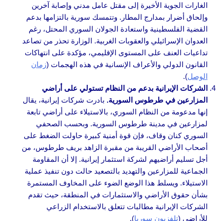
الغارات الجوية الأخيرة إلى مقتل عامل مدني وإصابة آخرين
وإلحاق أضرار بمدارج المطار. وتتمسك سورية بالتزامها بدعم
القضية الفلسطينية واستعادة الجولان السوري المحتل، رغم
العدوان الإسرائيلي والعقوبات الغربية. الوزارة تحذر من تصاعد
تداعيات العنف على المستوى الإقليمي، مؤكدة على انتهاكات
القانون الدولي والأعراف الإنسانية في هذه الهجمات (
زمان
الوصل
).
الشركات الإيرانية بدعم من النظام تستولي على أراضي
المزارعين في طرطوس السورية.
بادرت شركات إيرانية، يقال
إنها مدعومة من النظام السوري، بالاستيلاء على أراضي تابعة
لمزارعين في مدينة طرطوس السورية. وبحسب الصحفي
السوري كنان وقاف، فإن قوة أمنية كبيرة حاولت الضغط على
أصحاب الأراضي القريبة من مقبرة الزاهد بريف طرطوس، من
أجل تسليم أراضيهم لشركة استثمار إيرانية. إلا أن المقاومة
الجماعية للمزارعين والتهديد بالتصعيد حالت دون تنفيذ عملية
الاستيلاء. ويسلط هذا الوضع الضوء على المخاوف المستمرة
بشأن حقوق الأراضي والاستثمارات في المنطقة، حيث تقدم
الشركات الإيرانية مطالبات تتعلق بالاستخدام الزراعي
للأراضي (
تلفزيون سوريا
).