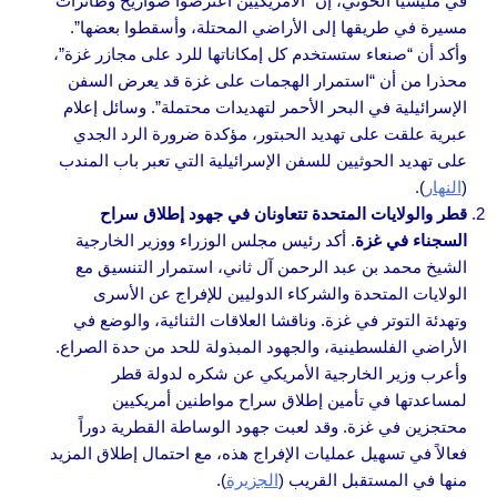
في مليشيا الحوثي، إن “الأمريكيين اعترضوا صواريخ وطائرات
مسيرة في طريقها إلى الأراضي المحتلة، وأسقطوا بعضها”.
وأكد أن “صنعاء ستستخدم كل إمكاناتها للرد على مجازر غزة”،
محذرا من أن “استمرار الهجمات على غزة قد يعرض السفن
الإسرائيلية في البحر الأحمر لتهديدات محتملة”. وسائل إعلام
عبرية علقت على تهديد الحبتور، مؤكدة ضرورة الرد الجدي
على تهديد الحوثيين للسفن الإسرائيلية التي تعبر باب المندب
(
النهار
).
قطر والولايات المتحدة تتعاونان في جهود إطلاق سراح
السجناء في غزة
. أكد رئيس مجلس الوزراء ووزير الخارجية
الشيخ محمد بن عبد الرحمن آل ثاني، استمرار التنسيق مع
الولايات المتحدة والشركاء الدوليين للإفراج عن الأسرى
وتهدئة التوتر في غزة. وناقشا العلاقات الثنائية، والوضع في
الأراضي الفلسطينية، والجهود المبذولة للحد من حدة الصراع.
وأعرب وزير الخارجية الأمريكي عن شكره لدولة قطر
لمساعدتها في تأمين إطلاق سراح مواطنين أمريكيين
محتجزين في غزة. وقد لعبت جهود الوساطة القطرية دوراً
فعالاً في تسهيل عمليات الإفراج هذه، مع احتمال إطلاق المزيد
منها في المستقبل القريب (
الجزيرة
).