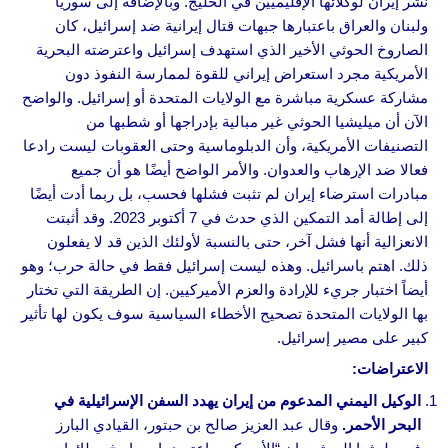
نشر إيران لوكلائها الإقليميين في الخليج. وبالإضافة إلى سوريا
ولبنان والعراق باعتبارها جبهات قتال إيرانية ضد إسرائيل، كان
الصاروخ الحوثي الأخير الذي استهدف إسرائيل واعترضته البحرية
الأمريكية مجرد استعراض إيراني للقوة لممارسة النفوذ دون
مشاركة عسكرية مباشرة مع الولايات المتحدة أو إسرائيل. والواضح
الآن أن ميليشيا الحوثي غير مبالية بإدراجها أو شطبها من
التصنيفات الأمريكية، وأن الدبلوماسية وحتى العقوبات ليست رادعا
فعالا ضد الإرهاب والعدوان. والأمر الواضح أيضًا هو أن جميع
مبادرات استرضاء إيران لم تثبت فشلها فحسب، بل ربما أدت أيضًا
إلى إطالة أمد التمكين الذي حدث في 7 أكتوبر 2023. وقد أثبتت
الانعزالية أنها فشل آخر، حتى بالنسبة لأولئك الذين قد لا يفعلون
ذلك. اهتم باسرائيل. وهذه ليست إسرائيل فقط في حالة حرب؛ وهو
أيضاً اختبار جريء للإرادة والعزم الأميركيين. إن الطريقة التي تختار
بها الولايات المتحدة تصحيح الأخطاء السياسية سوف يكون لها تأثير
كبير على مصير إسرائيل.
الاعتراضات:
الوكيل اليمني المدعوم من إيران يهدد السفن الإسرائيلية في
البحر الأحمر.
وقال عبد العزيز صالح بن حبتور، القيادي البارز