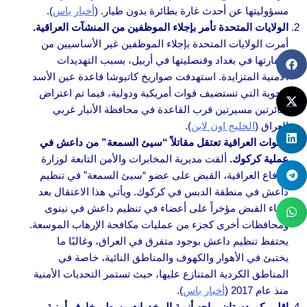
مسؤوليتها عن أحدث غارة بطائرة بدون طيار. (
أخبار باس
).
الولايات المتحدة تأمر بإجلاء الموظفين من المنشآت العراقية.
أمرت الولايات المتحدة بإجلاء الموظفين غير الأساسيين من
سفارتها في بغداد وقنصليتها في أربيل، بسبب التهديدات
الأمنية المتزايدة. استهدفت صواريخ كاتيوشا قاعدة عين الأسد
الجوية التي تستضيف قوات أمريكية ودولية، فيما تم اعتراض
طائرتين مسيرتين قرب القاعدة في محافظة الأنبار غربي
العراق (
الخليج اون لاين
).
القوات العراقية تعتقل مقاتلاً “سيئ السمعة” من داعش في
عملية كركوك.
ألقت مديرية المخابرات والأمن التابعة لوزارة
الدفاع العراقية، القبض على عضو “سيئ السمعة” في تنظيم
داعش في منطقة الدبس في كركوك. ويأتي هذا الاعتقال بعد
إلقاء القبض مؤخراً على أعضاء في تنظيم داعش في نينوى
ومحافظات أخرى كجزء من عمليات مكافحة الإرهاب الموسعة.
يحتفظ تنظيم داعش بوجود متفرق في العراق، وغالبًا ما
يختبئ في الأهوار والكهوف والمناطق النائية، خاصة في
المناطق الكردية المتنازع عليها، حيث تستمر التحديات الأمنية
منذ عام 2017 (
أخبار باس
).
إقليم كوردستان يواجه أزمة المخدرات وسط مخاوف أمنية.