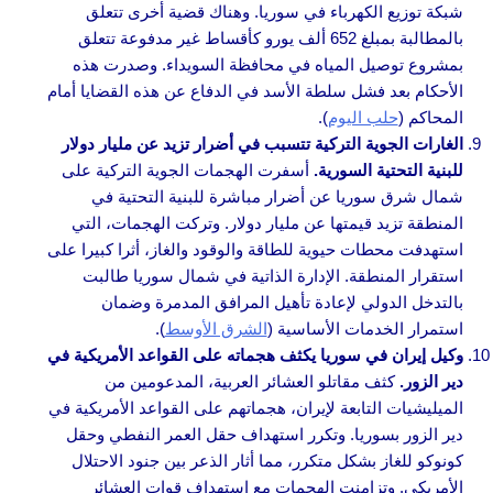
شبكة توزيع الكهرباء في سوريا. وهناك قضية أخرى تتعلق
بالمطالبة بمبلغ 652 ألف يورو كأقساط غير مدفوعة تتعلق
بمشروع توصيل المياه في محافظة السويداء. وصدرت هذه
الأحكام بعد فشل سلطة الأسد في الدفاع عن هذه القضايا أمام
المحاكم (
حلب اليوم
).
الغارات الجوية التركية تتسبب في أضرار تزيد عن مليار دولار
للبنية التحتية السورية.
أسفرت الهجمات الجوية التركية على
شمال شرق سوريا عن أضرار مباشرة للبنية التحتية في
المنطقة تزيد قيمتها عن مليار دولار. وتركت الهجمات، التي
استهدفت محطات حيوية للطاقة والوقود والغاز، أثرا كبيرا على
استقرار المنطقة. الإدارة الذاتية في شمال سوريا طالبت
بالتدخل الدولي لإعادة تأهيل المرافق المدمرة وضمان
استمرار الخدمات الأساسية (
الشرق الأوسط
).
وكيل إيران في سوريا يكثف هجماته على القواعد الأمريكية في
دير الزور.
كثف مقاتلو العشائر العربية، المدعومين من
الميليشيات التابعة لإيران، هجماتهم على القواعد الأمريكية في
دير الزور بسوريا. وتكرر استهداف حقل العمر النفطي وحقل
كونوكو للغاز بشكل متكرر، مما أثار الذعر بين جنود الاحتلال
الأمريكي. وتزامنت الهجمات مع استهداف قوات العشائر