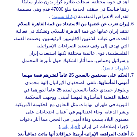
أهداف جوية مختلفة. سجلت طائرة كرار بدون طيار سابقًا
رقمًا قياسيًا في سقف الخدمة يبلغ 47000 قدم وهي مصممة
لقدرات الاعتراض المتقدمة (
وكالة تسنيم
) .
إيران تعرب عن غضبها من الاستبعاد من قمة القاهرة للسلام.
تنتقد إيران غيابها عن قمة القاهرة للسلام، وتشكك في فعالية
الحدث في غياب اللاعبين الإقليميين الرئيسيين. وضمت القمة،
التي تهدف إلى وقف تصعيد الصراعات الإسرائيلية
الفلسطينية، قوى عالمية مختلفة لكنها استبعدت إيران
وإسرائيل وحماس، مما أثار الشكوك حول تأثيرها المحتمل
(
طهران تايمز
).
الحكم على صحفيين بالسجن 25 عاماً لنشرهم قصة مهسا
أميني المأساوية.
تلقى الصحفيان الإيرانيان إلهة محمدي
ونيلوفار حميدي حكماً بالسجن لمدة 25 عاماً لدورهما في
تغطية القضية المأساوية لمهسا أميني. ووجهت المحكمة
الثورية في طهران اتهامات مثل التعاون مع الحكومة الأمريكية
ونشر الدعاية. وجاء اعتقالهم في أعقاب احتجاجات على
مستوى البلاد بسبب وفاة أميني في الحجز، مما أثار دعوات
لإجراء إصلاحات في إيران (
أخبار باس
).
أعلنت المراهقة الإيرانية أرميتا جيرافاند أنها ماتت دماغياً بعد