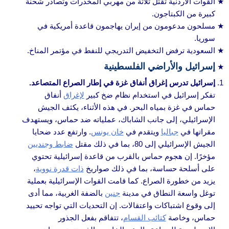
القوات الأردنية تقتل ثلاثة من مهربي المخدرات وتصادر شحنة
كبيرة من الكبتاجون.
مسلحون مدعومون من إيران يهاجمون قاعدة أمريكية في
سوريا.
السعودية ترفض التخفيض التدريجي للنفط في مؤتمر المناخ.
إسرائيل والأراضي الفلسطينية
إسرائيل تدرس إغراق أنفاق غزة في إطار الصراع المتصاعد.
تفكر إسرائيل في استخدام نظام ضخ كبير
لإغراق
أنفاق
حماس في غزة بمياه البحر. في هذه الأثناء، يكثف الجيش
الإسرائيلي، إلى جانب الشاباك، عملياته ضد حماس، ويستهدف
مقراتها في
جباليا
ويتقدم في
خان يونس
. وارتفع عدد ضحايا
الجيش الإسرائيلي إلى 80، بما في ذلك مقتل
ضابط وجنديين
مؤخرًا. إن هجوم حماس بالقرب من قاعدة إسرائيلية تحتوي
على أسلحة حساسة، بما في ذلك صواريخ
ذات قدرة نووية
،
يزيد من خطورة الصراع. كما قامت القوات الإسرائيلية بعملية
توغل واسعة النطاق في مدينة
جنين
بالضفة الغربية، مما أدى
إلى وقوع اشتباكات واعتقالات. إن التحديات التي تواجه تحييد
حماس، وخاصة
كتائب القسام
، تتفاقم بفعل الجذور