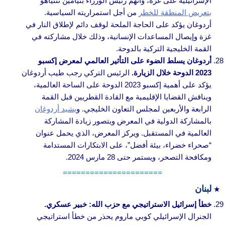
الإسرائيلية على غزة، واتهم رئيس الوزراء بنيامين نتنياهو
بتعريض المنطقة للخطر
من أجل استمراريته السياسية.
أردوغان يؤكد على الحاجة الملحة لوقف دائم لإطلاق النار في
غزة وإيصال المساعدات الإنسانية، وذلك خلال مشاركته في
القمة الخليجية التركية بالدوحة.
أردوغان يسلط الضوء على التأثير العالمي لمعرض إكسبو
2023 الدوحة خلال الزيارة.
الرئيس التركي رجب طيب أردوغان
يؤكد على أهمية إكسبو 2023 الدوحة على الساحة العالمية،
ويناقش القضايا الإقليمية مع القادة القطريين قبل القمة
الرابعة والأربعين لمجلس التعاون الخليجي. و
يشيد أردوغان
بالمشاركة الدولية في المعرض ويتصور زيادة المشاركة
العالمية في المستقبل. ويركز المعرض، الذي يحمل عنوان
“صحراء خضراء، بيئة أفضل”، على الابتكارات المستدامة
ومكافحة التصحر، ويستمر حتى 28 مارس 2024.
======================
لبنان
خطأ إسرائيل الاستراتيجي مع حزب الله: خبير عسكري.
الجنرال الإسرائيلي كوبي ماروم يحذر من خطأ استراتيجي