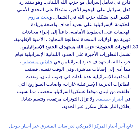
فادح في تعامل إسرائيل مع حزب الله اللبناني. وهو ينتقد رد
فعل إسرائيل على الهجوم الأخير، مشددًا على التحدي الأمني
الكبير الذي يشكله حزب الله في الشمال. و
يحث ماروم
الحكومة الإسرائيلية على تحديد أهداف واضحة وزيادة
الهجمات على الخطوط الأمامية، داعياً إلى إجراء محادثات
فورية مع الولايات المتحدة لمعالجة المخاوف الأمنية الإقليمية.
التوترات الحدودية: حزب الله يستهدف الجنود الإسرائيليين.
تشمل التطورات الأخيرة على الحدود اللبنانية الإسرائيلية قيام
حزب الله باستهداف جنود إسرائيليين في
حادثين منفصلين
،
مما أدى إلى إصابات مباشرة. وفي الوقت نفسه، قصفت
المدفعية الإسرائيلية عدة بلدات في جنوب لبنان. ونفذت
الطائرات الحربية الإسرائيلية غارات، وأصابت الصواريخ التي
أطلقت من لبنان موقعا عسكريا إسرائيليا محصنا، مما تسبب
في
أضرار جسيمة
. ولا تزال التوترات مرتفعة، وتتسم بتبادل
إطلاق النار بشكل متكرر عبر الحدود.
======================
تابع آخر أخبار المركز الأمريكي لدراسات المشرق عبر أخبار جوجل