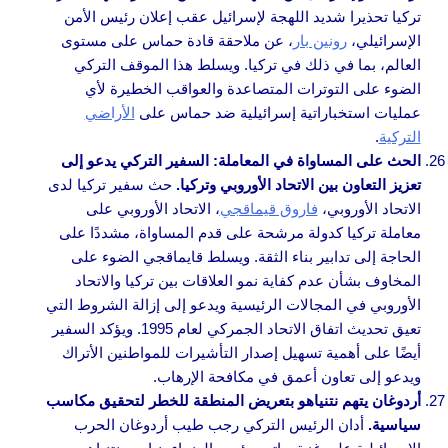
تركيا تحذيرا شديد اللهجة لإسرائيل عقب إعلان رئيس الأمن
الإسرائيلي،
رونين بار
، عن ملاحقة قادة حماس على مستوى
العالم، بما في ذلك في تركيا. ويسلط هذا الموقف التركي
الضوء على التوترات المتصاعدة والعواقب الخطيرة لأي
عمليات استخباراتية إسرائيلية ضد حماس على
الأراضي
التركية
.
الحث على المساواة في المعاملة: السفير التركي يدعو إلى
تعزيز التعاون بين الاتحاد الأوروبي وتركيا.
حث سفير تركيا لدى
الاتحاد الأوروبي،
فاروق قيماقجي
، الاتحاد الأوروبي على
معاملة تركيا كدولة مرشحة على قدم المساواة، مشددًا على
الحاجة إلى تدابير بناء الثقة. ويسلط قايماقجي الضوء على
المخاوف بشأن عدم كفاية نمو العلاقات بين تركيا والاتحاد
الأوروبي في المجالات الرئيسية ويدعو إلى إزالة الشروط التي
تعيق تحديث اتفاق الاتحاد الجمركي لعام 1995. ويؤكد السفير
أيضًا على أهمية تسهيل إصدار التأشيرات للمواطنين الأتراك
ويدعو إلى تعاون أعمق في مكافحة الإرهاب.
أردوغان يتهم نتنياهو بتعريض المنطقة للخطر لتحقيق مكاسب
سياسية.
أدان الرئيس التركي رجب طيب أردوغان الحرب