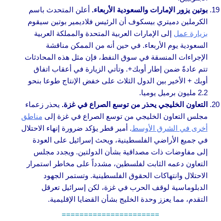
بوتين يزور الإمارات والسعودية الأربعاء.
أعلن المتحدث باسم
الكرملين دميتري بيسكوف أن الرئيس فلاديمير بوتين سيقوم
بزيارة عمل
إلى الإمارات العربية المتحدة والمملكة العربية
السعودية يوم الأربعاء. في حين أنه من الممكن مناقشة
الإجراءات المنسقة في سوق النفط، فإن مثل هذه المحادثات
تتم عادةً ضمن إطار أوبك+. وتأتي الزيارة في أعقاب اتفاق
أوبك + الأخير بين الدول الثلاث على خفض الإنتاج طوعا بنحو
2.2 مليون برميل يوميا.
التعاون الخليجي يحذر من توسع الصراع في غزة.
يحذر زعماء
مجلس التعاون الخليجي من توسع الصراع في غزة إلى
مناطق
أخرى في الشرق الأوسط
. أمير قطر يؤكد ضرورة إنهاء الاحتلال
في جميع الأراضي الفلسطينية، ويحث إسرائيل على العودة
إلى مفاوضات ذات مصداقية بشأن الدولتين. ويجدد مجلس
التعاون دعمه الثابت لفلسطين، مشدداً على مخاطر استمرار
الاحتلال وانتهاكات الحقوق الفلسطينية. وتستمر الجهود
الدبلوماسية لوقف الحرب في غزة، لكن إسرائيل تعرقل
التقدم، مما يعزز وحدة الخليج بشأن القضايا الإقليمية.
======================