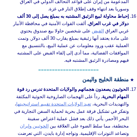
المدعومة من إيران على قواعد التحالف الدولي في العراق
وسوريا بعد انتهاء وقف إطلاق النار في غزة.
إحباط محاولة لبيع الزئبق المشتبه به بمبلغ يصل إلى 30 ألف
دولار في غرب العراق.
ألقت القوات الأمنية في محافظة الأنبار
غربي العراق
القبض
على شخصين حاولا بيع صندوق يحتوي
على مادة يعتقد أنها زئبقية بمبلغ يقارب 30 ألف دولار. وتمت
العملية عقب ورود معلومات عن عملية البيع، بالتنسيق مع
الموافقات القضائية، مما أدى إلى إلقاء القبض على المشتبه
فيهم ومصادرة الزئبق المشتبه فيه.
======================
منطقة الخليج واليمن
الحوثيون يصعدون هجماتهم والولايات المتحدة تدرس رد قوة
المهام البحرية.
رداً على الهجمات الصاروخية الحوثية المكثفة
والتهديدات البحرية،
تعيد الولايات المتحدة تقييم استراتيجيتها
،
وتفكر في تشكيل فرقة عمل بحرية لحماية السفن التجارية في
البحر الأحمر. يأتي ذلك بعد فشل عملية اعتراض سفينة
مختطفة، مما سلط الضوء على العلاقة بين
الحوثيين وإيران
وتصاعد التوترات الإقليمية. وتواجه إدارة بايدن، التي تعرضت