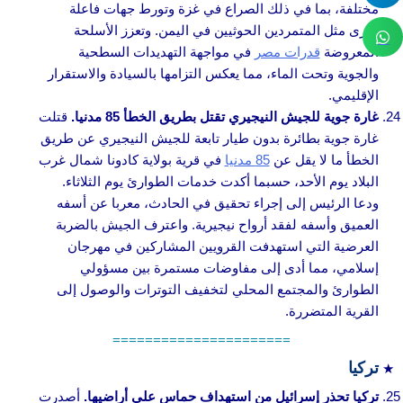
مختلفة، بما في ذلك الصراع في غزة وتورط جهات فاعلة
أخرى مثل المتمردين الحوثيين في اليمن. وتعزز الأسلحة
المعروضة
قدرات مصر
في مواجهة التهديدات السطحية
والجوية وتحت الماء، مما يعكس التزامها بالسيادة والاستقرار
الإقليمي.
غارة جوية للجيش النيجيري تقتل بطريق الخطأ 85 مدنيا.
قتلت
غارة جوية بطائرة بدون طيار تابعة للجيش النيجيري عن طريق
الخطأ ما لا يقل عن
85 مدنيا
في قرية بولاية كادونا شمال غرب
البلاد يوم الأحد، حسبما أكدت خدمات الطوارئ يوم الثلاثاء.
ودعا الرئيس إلى إجراء تحقيق في الحادث، معربا عن أسفه
العميق وأسفه لفقد أرواح نيجيرية. واعترف الجيش بالضربة
العرضية التي استهدفت القرويين المشاركين في مهرجان
إسلامي، مما أدى إلى مفاوضات مستمرة بين مسؤولي
الطوارئ والمجتمع المحلي لتخفيف التوترات والوصول إلى
القرية المتضررة.
======================
تركيا
تركيا تحذر إسرائيل من استهداف حماس على أراضيها.
أصدرت