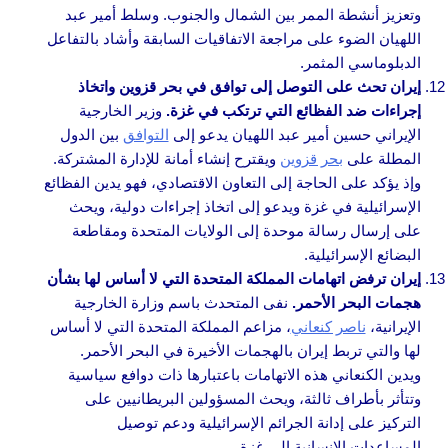
وتعزيز أنشطة الممر بين الشمال والجنوب. وسلط أمير عبد
اللهيان الضوء على مراجعة الاتفاقيات السابقة وأشاد بالتفاعل
الدبلوماسي المثمر.
إيران تحث على التوصل إلى توافق في بحر قزوين واتخاذ
إجراءات ضد الفظائع التي ترتكب في غزة.
وزير الخارجية
الإيراني حسين أمير عبد اللهيان يدعو إلى
التوافق
بين الدول
المطلة على
بحر قزوين
ويقترح إنشاء أمانة للإدارة المشتركة.
وإذ يؤكد على الحاجة إلى التعاون الاقتصادي، فهو يدين الفظائع
الإسرائيلية في غزة ويدعو إلى اتخاذ إجراءات دولية، ويحث
على إرسال رسالة موحدة إلى الولايات المتحدة ومقاطعة
البضائع الإسرائيلية.
إيران ترفض اتهامات المملكة المتحدة التي لا أساس لها بشأن
هجمات البحر الأحمر.
نفى المتحدث باسم وزارة الخارجية
الإيرانية،
ناصر كنعاني
، مزاعم المملكة المتحدة التي لا أساس
لها والتي تربط إيران بالهجمات الأخيرة في البحر الأحمر.
ويدين الكنعاني هذه الاتهامات باعتبارها ذات دوافع سياسية
وتتأثر بأطراف ثالثة، ويحث المسؤولين البريطانيين على
التركيز على إدانة الجرائم الإسرائيلية ودعم توصيل
المساعدات الإنسانية إلى غزة.