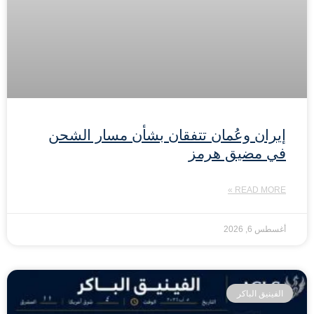
إيران وعُمان تتفقان بشأن مسار الشحن
في مضيق هرمز
READ MORE »
أغسطس 6, 2026
الفينيق الباكر