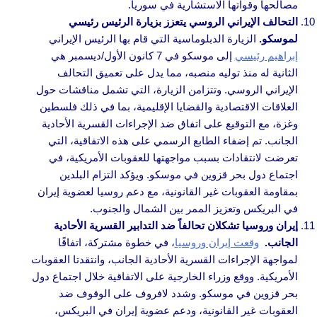
مصالحها وقواتها الاستشارية في سوريا.
التحالف الإيراني الروسي يتعزز بزيارة الرئيس رئيسي
لموسكو.
الزيارة الدبلوماسية التي قام بها الرئيس الإيراني
إبراهيم رئيسي
إلى موسكو في 7 كانون الأول/ديسمبر هي
الثانية له منذ توليه منصبه، مما يدل على تعميق التحالف
الإيراني الروسي. وتتزامن الزيارة، التي تشمل مناقشات حول
العلاقات الاقتصادية والقضايا الإقليمية، بما في ذلك فلسطين
وغزة، مع التوقيع على اتفاق ضد الإجراءات القسرية الأحادية
الجانب. تم إضفاء الطابع الرسمي على هذه الاتفاقية، التي
تعرضت لانتقادات بسبب مواجهتها للعقوبات الأمريكية، في
اجتماع دول بحر قزوين في موسكو. ويؤكد التزام البلدين
بمقاومة العقوبات غير القانونية، مع دعم روسيا لعضوية إيران
في البريكس وتعزيز الممر بين الشمال والجنوب.
إيران وروسيا تشكلان تحالفاً ضد التدابير القسرية الأحادية
الجانب.
وقعت إيران وروسيا
، في خطوة مشتركة، اتفاقًا
لمواجهة الإجراءات القسرية الأحادية الجانب، وانتقدتا العقوبات
الأمريكية. ووقع وزراء الخارجية على الاتفاقية خلال اجتماع دول
بحر قزوين في موسكو. وشدد لافروف على الوقوف ضد
العقوبات غير القانونية، ودعم عضوية إيران في البريكس،