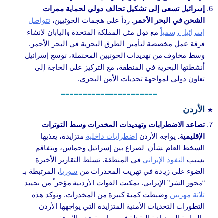
إسرائيل تسعى إلى تشكيل تحالف دولي لحماية ممرات
الشحن في البحر الأحمر.
رداً على هجمات الحوثيين،
تتواصل
إسرائيل رسمياً
مع دول مثل المملكة المتحدة واليابان لإنشاء
فرقة عمل مخصصة لتأمين الطرق البحرية في البحر الأحمر.
وسط مخاوف من تهديدات الحوثيين المحتملة، توسع إسرائيل
أنشطتها البحرية في المنطقة، مع التركيز على الحاجة إلى
تعاون دولي لمواجهة تحديات الأمن البحري.
======================
الأردن
تصاعد الاضطرابات وتهديدات المخدرات وسط التوترات
الإقليمية.
يواجه الأردن
اضطرابات داخلية
متزايدة، يغذيها
السخط العام بشأن الصراع بين إسرائيل وحماس، ويتفاقم
بسبب
النفوذ الإيراني
في المنطقة. تسلط التقارير الأخيرة
الضوء على زيادة في تهريب المخدرات من
سوريا
، المرتبطة بـ
“محور الشر” الإيراني. تمكنت القوات الأردنية مؤخراً من تحييد
ثلاثة مهربين
وضبطت كمية كبيرة من المخدرات. وتؤكد هذه
التطورات التحديات الأمنية المتزايدة التي يواجهها الأردن
والحاجة إلى زيادة اليقظة في مواجهة عدم الاستقرار