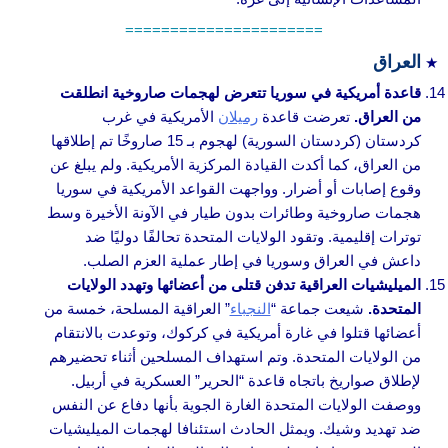
======================
العراق
قاعدة أمريكية في سوريا تتعرض لهجمات صاروخية انطلقت
من العراق.
تعرضت قاعدة
رميلان
الأمريكية في غرب
كردستان (كردستان السورية) لهجوم بـ 15 صاروخًا تم إطلاقها
من العراق، كما أكدت القيادة المركزية الأمريكية. ولم يبلغ عن
وقوع إصابات أو أضرار. وواجهت القواعد الأمريكية في سوريا
هجمات صاروخية وطائرات بدون طيار في الآونة الأخيرة وسط
توترات إقليمية. وتقود الولايات المتحدة تحالفًا دوليًا ضد
داعش في العراق وسوريا في إطار عملية العزم الصلب.
الميليشيات العراقية تدفن قتلى من أعضائها وتهدد الولايات
المتحدة.
شيعت جماعة “
النجباء
” العراقية المسلحة، خمسة من
أعضائها قتلوا في غارة أمريكية في كركوك، وتوعدت بالانتقام
من الولايات المتحدة. وتم استهداف المسلحين أثناء تحضيرهم
لإطلاق صواريخ باتجاه قاعدة “الحرير” العسكرية في أربيل.
ووصفت الولايات المتحدة الغارة الجوية بأنها دفاع عن النفس
ضد تهديد وشيك. ويمثل الحادث استئنافا لهجمات الميليشيات