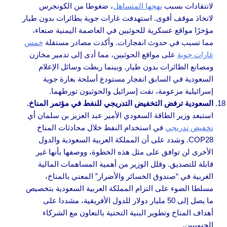
لانتقادات بسبب
نهجها المتساهل
، ضغوطا من الكونجرس
لاتخاذ موقف أقوى. استهدفت غارات جوية بطائرات بدون طيار
مؤخرًا مواقع عسكرية للحوثيين في العاصمة اليمنية صنعاء،
مما تسبب في حدوث انفجارات. وأكدت مصادر مستقلة
خمس
غارات جوية
على مواقع الحوثيين، مما أدى إلى تدمير مخازن
ومصانع الطائرات بدون طيار. وبينما ربطت وسائل الإعلام
السعودية في السابق انفجار مستودع أسلحة بغارة جوية
إسرائيلية مزعومة، نفت إسرائيل والحوثيون تورطهما.
السعودية ترفض التخفيض التدريجي للنفط في مؤتمر المناخ.
استبعد وزير الطاقة السعودي الأمير عبد العزيز بن سلمان أي
تخفيض تدريجي
في استخدام النفط خلال محادثات المناخ
COP28. وشدد على أن المملكة العربية السعودية والدول
الأخرى لن توافق على مثل هذه الخطوة، ووصفها بأنها غير
قابلة للتصديق. وقلل الوزير من أهمية المساهمات المالية
الغربية في “صندوق الخسائر والأضرار” المعني بالمناخ،
مسلطا الضوء على التزام المملكة العربية السعودية بتخصيص
ما يصل إلى 50 مليار دولار للدول الأفريقية، مشددا على
أهداف المناخ وتطوير البنية التحتية بالتعاون مع الشركاء
الجنوبيين.