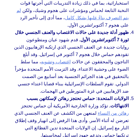
استخباراتية، بما في ذلك زيادة التدريبات التي أجرتها قوات
النخبة التابعة لحماس ومؤشرات على هجوم وشيك، ولكن
لم
يتم التصرف بناءً عليها بشكل كامل
، مما أدى إلى تأخير الرد
على هجوم 7 أكتوبر/تشرين الأول.
ظهور أدلة جديدة على حالات الاغتصاب والعنف الجنسي خلال
ثورة 7 أكتوبر/تشرين الأول.
قدم شهود عيان ومتطوعون
روايات جديدة عن العنف الجنسي الذي ارتكبه الإرهابيون الذين
تقودهم حماس خلال هجوم 7 أكتوبر في إسرائيل. وقد أبلغ
الناجون والمحققون عن حالات
اغتصاب وتشويه
، مما سلط
الضوء على وحشية الاعتداء. وقد التزمت الأمم المتحدة مؤخراً
بالتحقيق في هذه الجرائم الجنسية بعد أسابيع من الصمت
الدولي. تقوم السلطات الإسرائيلية ببناء قضايا اعتداء جنسي
ضد الإرهابيين في غزة المتورطين في الهجمات.
الولايات المتحدة: حماس تحتجز رهائن لإسكاتهن بسبب
الانتهاكات.
تؤكد وزارة الخارجية الأمريكية أن حماس تحتجز
رهائن من النساء
لمنعهن من الكشف عن العنف الجنسي الذي
تعرضن له أثناء الأسر. وأدى هذا الرفض إلى انهيار وقف إطلاق
النار مع إسرائيل. إن الولايات المتحدة تدين الفظائع التي
ترتكبها حماس وتدعم جهود إسرائيل لمحاسبتها.