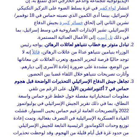
الإيديولوجية للجماعة والدعم الخارجي الذي تتمتع به. إن
انتشار
لواء كفير
في غزة يسلط الضوء على التركيز التكتيكي
لإسرائيل، بينما أدى الكمين الذي نصبته حماس في 18 نوفمبر/
تشرين الثاني إلى إلحاق
خسائر كبيرة
بجيش الدفاع
الإسرائيلي. تشير الإنذارات الصاروخية في وسط إسرائيل، بما
في ذلك
تل أبيب
، إلى الأعمال العدائية المستمرة.
تبادل متوتر مع خطاب نتنياهو لعائلات الرهائن.
يواجه رئيس
الوزراء بنيامين نتنياهو عداءً من عائلات الرهائن،
قائلاً
إنه لا
توجد حاليًا فرصة لتحرير الجميع. وتعرب العائلات عن معاناتها
من الوضع، مشددة على ضرورة إعادة الأسرى إلى ديارهم.
وأثارت تصريحات نتنياهو خلال اللقاء غضبا بين الحضور.
تجاهل جيش الدفاع الإسرائيلي التحذيرات الواضحة قبل هجوم
حماس في 7 أكتوبر/تشرين الأول
. على الرغم من تلقي
معلومات استخباراتية مفصلة حول خطط غزو حماس واسعة
النطاق، بما في ذلك تقرير الجيش الإسرائيلي في يوليو/تموز
2022 والتصريحات العامة لزعيم حماس يحيى السنوار، فشلت
القيادة العسكرية الإسرائيلية في التصرف بفعالية. وتمت إعادة
توزيع وحدات الكوماندوز الرئيسية التابعة للجيش الإسرائيلي
من حدود غزة قبل أيام قليلة من الهجوم. وقد لوحظت تحذيرات