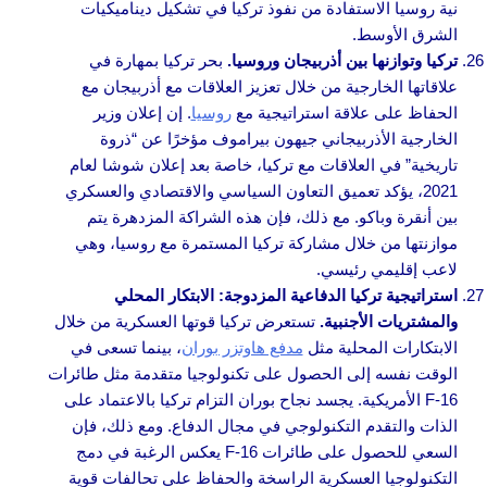
نية روسيا الاستفادة من نفوذ تركيا في تشكيل ديناميكيات
الشرق الأوسط.
تركيا وتوازنها بين أذربيجان وروسيا.
بحر تركيا بمهارة في
علاقاتها الخارجية من خلال تعزيز العلاقات مع أذربيجان مع
الحفاظ على علاقة استراتيجية مع
روسيا
. إن إعلان وزير
الخارجية الأذربيجاني جيهون بيراموف مؤخرًا عن “ذروة
تاريخية” في العلاقات مع تركيا، خاصة بعد إعلان شوشا لعام
2021، يؤكد تعميق التعاون السياسي والاقتصادي والعسكري
بين أنقرة وباكو. مع ذلك، فإن هذه الشراكة المزدهرة يتم
موازنتها من خلال مشاركة تركيا المستمرة مع روسيا، وهي
لاعب إقليمي رئيسي.
استراتيجية تركيا الدفاعية المزدوجة: الابتكار المحلي
والمشتريات الأجنبية.
تستعرض تركيا قوتها العسكرية من خلال
الابتكارات المحلية مثل
مدفع هاوتزر بوران
، بينما تسعى في
الوقت نفسه إلى الحصول على تكنولوجيا متقدمة مثل طائرات
F-16 الأمريكية. يجسد نجاح بوران التزام تركيا بالاعتماد على
الذات والتقدم التكنولوجي في مجال الدفاع. ومع ذلك، فإن
السعي للحصول على طائرات F-16 يعكس الرغبة في دمج
التكنولوجيا العسكرية الراسخة والحفاظ على تحالفات قوية