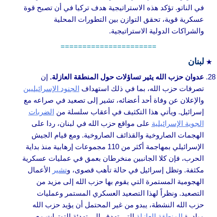
في الناتو. تؤكد هذه الاستراتيجية هدف تركيا في أن تصبح قوة
عسكرية قوية، تحقق التوازن بين التطورات المحلية
والشراكات الدولية الاستراتيجية.
======================
لبنان
عدوان حزب الله يثير تساؤلات حول المنطقة العازلة.
إن
تصرفات حزب الله، بما في ذلك استهداف
الجنود الإسرائيليين
والإعلان عن وفاة أحد أعضائه، تشير إلى تصعيد في صراعه مع
إسرائيل. ويأتي هذا التكثيف في أعقاب سلسلة من
الضربات
الجوية الإسرائيلية
على مواقع حزب الله في لبنان، ردا على
الهجمات الصاروخية والقذائف الصاروخية. ومع قيام الجيش
الإسرائيلي بمهاجمة أكثر من 110 مجموعات إرهابية منذ بداية
الحرب، فإن كلا الجانبين منخرطان بعمق في عمليات عسكرية
مكثفة. وتظل إسرائيل في حالة تأهب قصوى، و
تشير
الأعمال
الهجومية المستمرة التي يقوم بها حزب الله إلى مزيد من
التصعيد. ونظراً لهذا التصعيد العسكري المستمر وعمليات
حزب الله النشطة، يبدو من غير المحتمل أن يؤيد حزب الله
مبادرة
المنطقة العازلة
التي تهدف إلى تهدئة التوترات مع