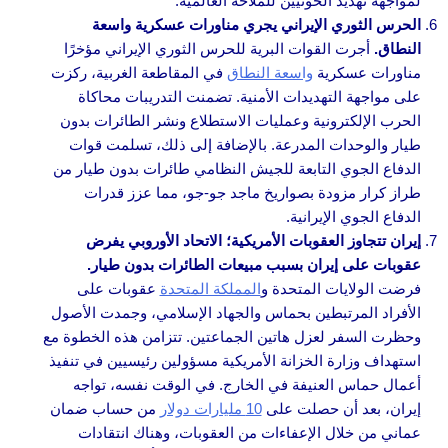
لمواجهة تهديد الحوثيين للملاحة العالمية.
الحرس الثوري الإيراني يجري مناورات عسكرية واسعة
النطاق.
أجرت القوات البرية للحرس الثوري الإيراني مؤخرًا
مناورات عسكرية
واسعة النطاق
في المقاطعة الغربية، ركزت
على مواجهة التهديدات الأمنية. تضمنت التدريبات محاكاة
الحرب الإلكترونية وعمليات الاستطلاع ونشر الطائرات بدون
طيار والوحدات المدرعة. بالإضافة إلى ذلك، تسلمت قوات
الدفاع الجوي التابعة للجيش النظامي طائرات بدون طيار من
طراز كرار مزودة بصواريخ ماجد جو-جو، مما عزز قدرات
الدفاع الجوي الإيرانية.
إيران تتجاوز العقوبات الأمريكية؛ الاتحاد الأوروبي يفرض
عقوبات على إيران بسبب مبيعات الطائرات بدون طيار.
فرضت الولايات المتحدة و
المملكة المتحدة
عقوبات على
الأفراد المرتبطين بحماس والجهاد الإسلامي، وجمدت الأصول
وحظرت السفر لعزل هاتين الجماعتين. تتزامن هذه الخطوة مع
استهداف وزارة الخزانة الأمريكية مسؤولين رئيسيين في تنفيذ
أعمال حماس العنيفة في الخارج. في الوقت نفسه، تواجه
إيران، بعد أن حصلت على
10 مليارات دولار
من حساب ضمان
عماني من خلال الإعفاءات من العقوبات، وهناك انتقادات