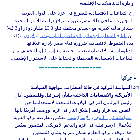
وإدارة الديناميكيات الإقليمية.
إن التداعيات الاقتصادية للصراع في غزة على الدول العربية
المجاورة، بما في ذلك مصر، كبيرة. تتوقع دراسة للأمم المتحدة
خسائر مالية كبيرة، مع خسائر محتملة تبلغ 10.3 مليار دولار أو 2.3%
من
الناتج المحلي الإجمالي الجماعي للبنان ومصر والأردن
. تؤكد
هذه الضغوط الاقتصادية ضرورة قيام مصر بإدارة علاقاتها
الدبلوماسية والاقتصادية بعناية، خاصة مع إسرائيل، للتخفيف من
التداعيات الاقتصادية المحتملة والحفاظ على الاستقرار الإقليمي.
======================
تركيا
السياسة التركية في حالة اضطراب: مواجهة السياسة
الأمريكية والانقسامات الداخلية بشأن إسرائيل وفلسطين.
أدان
رئيس البرلمان التركي الولايات المتحدة لاستخدامها حق
النقض ضد قرار وقف إطلاق النار في غزة، ووصف أمريكا بأنها
متواطئة في “المجازر الإسرائيلية”
، تعكس معارضة تركيا القوية
للأعمال الإسرائيلية في غزة والدعم الأمريكي المتصور. يعكس
هذا موقف تركيا الحازم بشكل متزايد بشأن فلسطين
والخلافات المتزايدة في السياسة الخارجية، خاصة مع الولايات