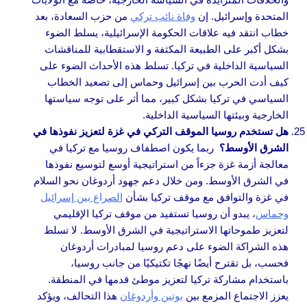
المتحدة وإسرائيل. إن
وفاة نائب تركي
من حزب السعادة، بعد
خطاب انتقد فيه علاقات الحكومة الإسرائيلية، يسلط الضوء
بشكل أكبر على الطبيعة المكثفة و الاستقطابية للمناقشات
السياسية الداخلية في تركيا. تسلط هذه الأحداث الضوء على
كيف أدت الحرب بين إسرائيل وحماس إلى تصعيد الخطاب
السياسي في تركيا بشكل كبير، مما أثر على توجه سياستها
الخارجية وبيئتها السياسية الداخلية.
هل تستخدم روسيا الموقف التركي في غزة لتعزيز نفوذها في
الشرق الأوسط؟
ربما يكون اصطفاف روسيا مع تركيا في
معالجة أزمة غزة جزءاً من استراتيجية أوسع لتوسيع نفوذها
في الشرق الأوسط. ومن خلال دعم جهود أردوغان نحو السلام
في غزة والتوافق مع موقف تركيا بشأن
الصراع بين إسرائيل
وحماس
، يبدو أن روسيا تستفيد من موقف تركيا الإقليمي
لتعزيز طموحاتها الاستراتيجية في الشرق الأوسط. لا تسلط
هذه الشراكة الضوء على دعم روسيا لمبادرات أردوغان
فحسب، بل تقترح أيضًا نهجًا تكتيكيًا من جانب روسيا،
باستخدام مشاركة تركيا لتعزيز موطئ قدمها في المنطقة.
يعزز الاجتماع المزمع بين
بوتين وأردوغان
هذا التحالف، ويؤكد