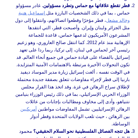
قطر تقطع علاقاتها مع حماس وتطرد مسؤولين.
غادر مسؤولو
حماس ، بما في ذلك الشخصيات البارزة مثل
إسماعيل هنية
وخالد مشعل
، قطر مؤخرًا وقطعوا اتصالاتهم، وانتقلوا إلى دول
مثل الجزائر ولبنان وإيران. وأصبحت قطر، التي انتقدها
المشرعون الأمريكيون لدعمها حماس، قاعدة للجماعة
الإرهابية منذ عام 2012. كما انتقل صالح العاروري، وهو زعيم
رئيسي آخر لحماس في لبنان، إلى تركيا، ربما ردا على تعهد
إسرائيل بالقضاء على قيادة حماس في جميع أنحاء العالم. قد
تكون التحولات الأخيرة مرتبطة بالاهتمامات الأمنية المتزايدة.
في الوقت نفسه ، ألغت إسرائيل زيارة مدير الموساد ديفيد
بارنيا إلى قطر لإجراء مفاوضات تتعلق بصفقة جديدة محتملة
لإطلاق سراح الرهائن في غزة. وقد اتخذ هذا القرار مجلس
الوزراء الحربي الإسرائيلي، بما في ذلك رئيس الوزراء بنيامين
نتنياهو، وأدى إلى مخاوف ومطالبات بإجابات من عائلات
الرهائن الإسرائيليين. تشمل المفاوضات مواطنين
أمريكيين
بين الرهائن ، حيث تلعب الولايات المتحدة وقطر أدوار
الوساطة.
هل تتجه الفصائل الفلسطينية نحو السلام الحقيقي؟
محمود