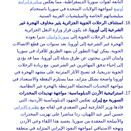
التابعة لقوات سوريا الديمقراطية، مما يعكس
مبادرة إيرانية
أوسع
لمواجهة الولايات المتحدة في سوريا باستخدام
ميليشياتهم الخاصة والميليشيات العربية السنية.
استئناف الرحلات الجوية الجزائرية يثير مخاوف الهجرة غير
الشرعية إلى أوروبا.
قد يكون قرار وزارة النقل الجزائرية
باستئناف الرحلات الجوية إلى
سوريا ولبنان
نذيرا بعودة
الهجرة غير الشرعية إلى أوروبا. بعد سنوات من قطع الاتصالات
الجوية، يمكن لهذا التطور أن يمهد الطريق للأفراد في سوريا
ولبنان الذين يبحثون عن طرق بديلة إلى أوروبا، مما قد يؤدي
إلى إحياء تدفق المهاجرين غير الشرعيين. مع زيادة الرحلات
الجوية تدريجيا، قد تصبح الآثار المترتبة على مشهد الهجرة في
أوروبا واضحة بشكل متزايد، مما يستلزم اليقظة والاستعداد في
مواجهة التحديات المحتملة المرتبطة بالهجرة غير النظامية.
استراتيجية الأردن الدبلوماسية: مواجهة تهديدات المخدرات
السورية مع إيران.
تعكس الجهود الدبلوماسية الأردنية، التي
قادها وزير الخارجية أيمن الصفدي في لقائه مع
نظيره الإيراني
حسين أمير عبد اللهيان، ردا مباشرا على تهريب المخدرات
والأسلحة المعقدة من سوريا. يجسد هذا اللقاء وعي الأردن
ونهجه الاستباقي لمواجهة النفوذ الإيراني المتزايد في منطقة