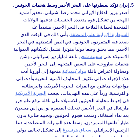
إيران تؤكد سيطرتها على البحر الأحمر وسط هجمات الحوثيين.
أصدر وزير الدفاع الإيراني محمد رضا أشتياني، تحذيراً شديد
اللهجة من تشكيل قوة متعددة الجنسيات تدعمها الولايات
المتحدة لحماية الملاحة في البحر الأحمر، مشدداً على
السيطرة الإيرانية على المنطقة
. يأتي ذلك في الوقت الذي
يصعد فيه المتمردون الحوثيون في اليمن أنشطتهم في البحر
الأحمر، مما يخلق وضعا دوليا متوترا. تشمل تكتيكاتهم العدوانية
الاستيلاء على
سفينة شحن
تابعة لملياردير إسرائيلي، وشن
هجمات صاروخية على السفن المتجهة إلى البحر الأحمر،
ومحاولة اعتراض ناقلة
مواد كيميائية
متجهة إلى أوروبا.أدت
هذه الإجراءات إلى تكثيف المخاوف الأمنية البحرية وأدت إلى
مواجهات مباشرة مع القوات البحرية الأمريكية والبريطانية
والفرنسية. ورداً على هذه التهديدات، نجحت
البحرية الأمريكية
في إحباط محاولة الحوثيين للاستيلاء على ناقلة ترفع علم جزر
مارشال في البحر الأحمر. تدخلت المدمرة يو إس إس ميسون
بعد نداء استغاثة، ومنعت هجوم الحوثيين، وتحييد طائرة بدون
طيار أطلقها المتمردون. وسط هذه التوترات المتصاعدة، دعا
الرئيس الإسرائيلي
إسحاق هرتسوغ
إلى تشكيل تحالف دولي