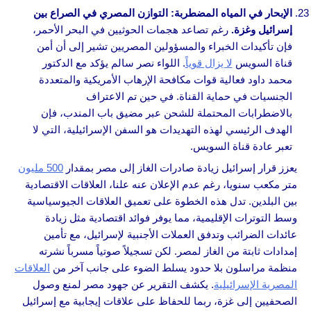
الإبحار في المياه المضطربة: التوازن المصري في الصراع بين
إسرائيل وغزة.
رغم تصاعد هجمات الحوثيين في البحر الأحمر،
فإن تأكيدات الخبراء والمسؤولين المصريين تشير إلى أن أمن
قناة السويس
لا يزال قوياً
. اللواء نصر سالم يؤكد مع الدكتور
محمد داود فعالية قوات مكافحة الإرهاب الأمريكية والمتعددة
الجنسيات في حماية القناة. في حين تم الاعتراف
بالاضطرابات المحتملة للشحن عبر مضيق باب المندب، فإن
الهدف الرئيسي لهذه التهديدات هو السفن الإسرائيلية، التي لا
تعبر عادة قناة السويس.
يعزز قرار إسرائيل زيادة صادرات الغاز إلى مصر بمقدار
500 مليون
متر مكعب سنويا، رغم عدم الإعلان عنه علنا، العلاقات الاقتصادية
بين البلدين. تدل هذه الخطوة على تعميق العلاقات الجيوسياسية
وسط التوترات الإقليمية، مما يوفر فوائد اقتصادية مثل زيادة
عائدات الضرائب وتدفق العملات الأجنبية لإسرائيل، مع تأمين
إمدادات ثابتة من الغاز لمصر. لكن تسجيلاً صوتياً مسرباً نشرته
منظمة مراسلون بلا حدود يسلط الضوء على جانب آخر من
العلاقات
المصرية الإسرائيلية
. يكشف التقرير عن جهود مصر لمنع وصول
الصحفيين إلى غزة، ربما للحفاظ على علاقات إيجابية مع إسرائيل