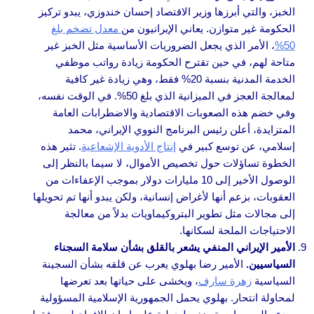
الخبز، والتي أبرزها وزير الاقتصاد إحسان خندوزي، يبدو تركيز
الحكومة غير متوازن. يعاني الإيرانيون من
معدل تضخم بلغ
50%
، الأمر الذي يجعل الضروريات الأساسية مثل الخبز غير
متاحة لهم، في حين تقترح الحكومة زيادة رواتب موظفي
الخدمة المدنية بنسبة 20% فقط، وهي زيادة غير كافية
لمعالجة العجز في الميزانية الذي بلغ 50%. في الوقت نفسه،
وفي خضم هذه الصعوبات الاقتصادية والاضطرابات العامة
المتزايدة، أعلن رئيس البرنامج النووي الإيراني، محمد
إسلامي، عن توسع كبير في
إنتاج الأدوية الإشعاعية
. تثير هذه
الخطوة تساؤلات حول تخصيص الأموال، لا سيما بالنظر إلى
الوصول الأخير إلى 10 مليارات دولار بموجب الإعفاءات من
العقوبات، بزعم أنها لأغراض إنسانية، ولكن يبدو أنها تم تحويلها
إلى مجالات مثل تطوير البتروكيماويات بدلاً من معالجة
الاحتياجات الملحة لسكانها.
الأمير الإيراني المنفي يشعر بالقلق بشأن سلامة السجناء
السياسيين.
الأمير رضا بهلوي يعرب عن قلقه بشأن السجينة
السياسية
زهرة سارف
، ويخشى على حياتها بعد تعرضها
لمحاولة انتحار. بهلوي يحمل الجمهورية الإسلامية المسؤولية