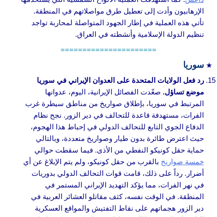
الإرهابيون وأدت إلى تعطيل طرق مواصلاتهم في المنطقة.
تأتي هذه العملية في إطار الجهود المتواصلة لمحاربة تواجد
تنظيم الدولة الإسلامية وأنشطته في العراق.
======================
سوريا
رد فعل الولايات المتحدة على العدوان الإيراني في سوريا
موضع تساؤل.
صعّدت الفصائل الإيرانية، اليوم، عدوانها
المرتبط في سوريا، بإطلاق صواريخ من مناطق سيطرة غرب
الفرات، مستهدفة قاعدة للتحالف في دير الزور. نجح نظام
الدفاع الجوي التابع للتحالف الدولي في إحباط هذا الهجوم،
حيث اعترض طائرة بدون طيار وصواريخ متعددة، وبالتالي
حماية حقل كونيكو النفطي من الأذى. فيما سقطت حوالي
خمسة صواريخ
بالقرب من حقل كونيكو، ولم يتم الإبلاغ عن أي
أضرار. رداً على ذلك، قامت قوات التحالف الدولي بدوريات
في نهر الفرات، مما يؤكد التهديد الإيراني المستمر في
المنطقة. في الوقت نفسه، كثف مقاتلو العشائر العربية في
دير الزور هجماتهم على نقاط التفتيش والمواقع العسكرية