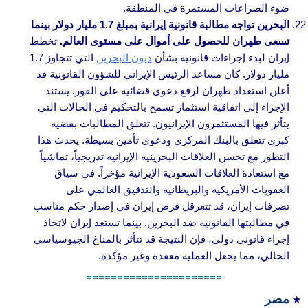
ضوء الصراعات المستمرة في المنطقة.
البحرين تواجه مطالبة قانونية إيرانية بمبلغ 1.7 مليار دولار بينما
تسعى طهران للحصول على أموال على مستوى العالم.
تخطط
إيران لبدء إجراءات قانونية بشأن
ديون البحرين
التي تتجاوز 1.7
مليار دولار. كان مساعد الرئيس الإيراني للشؤون القانونية قد
أعلن استعداد طهران لرفع دعوى قضائية على الفور. يستند
الإجراء إلى اتفاقية استثمار تسمح بالتحكيم في الحالات التي
يتأثر فيها المستثمرون الإيرانيون. تتعلق المطالبات بقضية
كبرى تتعلق بالبنك المركزي ودعوى تأمين بسيطة. يحدث هذا
التطور مع تحسن العلاقات البحرينية الإيرانية تدريجياً، تماشياً
مع استعادة العلاقات السعودية الإيرانية مؤخراً. في سياق
العقوبات الأمريكية والبريطانية والتدقيق العالمي على
تصرفات إيران، قد تتعرقل فرص إيران في إصدار حكم مناسب
في مطالبتها القانونية ضد البحرين. بينما تستعد إيران لاتخاذ
إجراء قانوني دولي، فإن النتيجة قد تتأثر بالمناخ الجيوسياسي
الحالي، مما يجعل العملية معقدة وغير مؤكدة.
======================
مصر