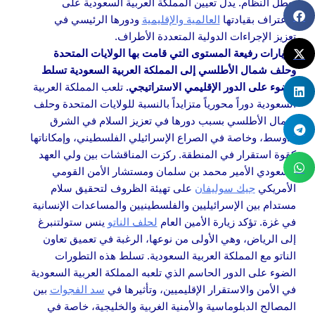
تعطل النظام. يدل تعيين المملكة العربية السعودية على
الاعتراف بقيادتها
العالمية والإقليمية
ودورها الرئيسي في
تعزيز الإجراءات الدولية المتعددة الأطراف.
الزيارات رفيعة المستوى التي قامت بها الولايات المتحدة
وحلف شمال الأطلسي إلى المملكة العربية السعودية تسلط
الضوء على الدور الإقليمي الاستراتيجي.
تلعب المملكة العربية
السعودية دوراً محورياً متزايداً بالنسبة للولايات المتحدة وحلف
شمال الأطلسي بسبب دورها في تعزيز السلام في الشرق
الأوسط، وخاصة في الصراع الإسرائيلي الفلسطيني، وإمكاناتها
كقوة استقرار في المنطقة. ركزت المناقشات بين ولي العهد
السعودي الأمير محمد بن سلمان ومستشار الأمن القومي
الأمريكي
جيك سوليفان
على تهيئة الظروف لتحقيق سلام
مستدام بين الإسرائيليين والفلسطينيين والمساعدات الإنسانية
في غزة. تؤكد زيارة الأمين العام
لحلف الناتو
ينس ستولتنبرغ
إلى الرياض، وهي الأولى من نوعها، الرغبة في تعميق تعاون
الناتو مع المملكة العربية السعودية. تسلط هذه التطورات
الضوء على الدور الحاسم الذي تلعبه المملكة العربية السعودية
في الأمن والاستقرار الإقليميين، وتأثيرها في
سد الفجوات
بين
المصالح الدبلوماسية والأمنية الغربية والخليجية، خاصة في