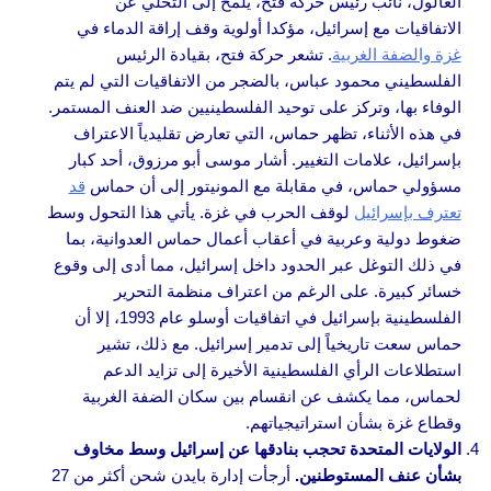
العالول، نائب رئيس حركة فتح، يلمح إلى التخلي عن
الاتفاقيات مع إسرائيل، مؤكدا أولوية وقف إراقة الدماء في
غزة والضفة الغربية
. تشعر حركة فتح، بقيادة الرئيس
الفلسطيني محمود عباس، بالضجر من الاتفاقيات التي لم يتم
الوفاء بها، وتركز على توحيد الفلسطينيين ضد العنف المستمر.
في هذه الأثناء، تظهر حماس، التي تعارض تقليدياً الاعتراف
بإسرائيل، علامات التغيير. أشار موسى أبو مرزوق، أحد كبار
مسؤولي حماس، في مقابلة مع المونيتور إلى أن حماس
قد
تعترف بإسرائيل
لوقف الحرب في غزة. يأتي هذا التحول وسط
ضغوط دولية وعربية في أعقاب أعمال حماس العدوانية، بما
في ذلك التوغل عبر الحدود داخل إسرائيل، مما أدى إلى وقوع
خسائر كبيرة. على الرغم من اعتراف منظمة التحرير
الفلسطينية بإسرائيل في اتفاقيات أوسلو عام 1993، إلا أن
حماس سعت تاريخياً إلى تدمير إسرائيل. مع ذلك، تشير
استطلاعات الرأي الفلسطينية الأخيرة إلى تزايد الدعم
لحماس، مما يكشف عن انقسام بين سكان الضفة الغربية
وقطاع غزة بشأن استراتيجياتهم.
الولايات المتحدة تحجب بنادقها عن إسرائيل وسط مخاوف
بشأن عنف المستوطنين.
أرجأت إدارة بايدن شحن أكثر من 27