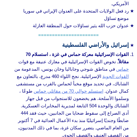
الأمريكي.
رد فعل الولايات المتحدة على العدوان الإيراني في سوريا
موضع تساؤل
عدوان حزب الله يثير تساؤلات حول المنطقة العازلة
======================
إسرائيل والأراضي الفلسطينية
القوات الإسرائيلية معركة حماس في غزة ، استسلام 70
مقاتلاً.
تخوض القوات الإسرائيلية في معارك عنيفة مع قوات
حماس
في مناطق شوجي وجاباليا وخان يونس، المدعومة من
القوات الجوية
الإسرائيلية. نجح اللواء 460 مدرع، بالتعاون مع
الشاباك، في تحديد موقع مخبأ لحماس بالقرب من مستشفى
كمال عدوان.
استسلم حوالي 70 من مقاتلي حماس
طوعًا ،
وسلموا الأسلحة. هم يخضعون للاستجواب من قبل جهاز
الشاباك والوحدة 504 التابعة لمديرية المخابرات العسكرية.
أدى الصراع إلى سقوط ضحايا من الجانبين، حيث فقد 444
ضابطًا وجنديًا إسرائيليًا منذ بدء الأعمال العدائية في 7 أكتوبر
من العام الماضي. يتضرر سكان غزة، بما في ذلك المدنيون،
من القصف العنيف والقصف الجوي.