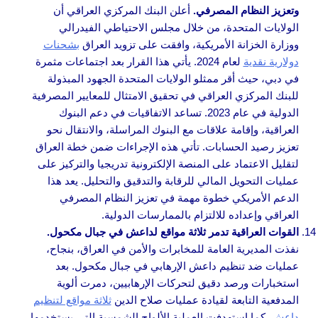
وتعزيز النظام المصرفي.
أعلن البنك المركزي العراقي أن
الولايات المتحدة، من خلال مجلس الاحتياطي الفيدرالي
ووزارة الخزانة الأمريكية، وافقت على تزويد العراق
بشحنات
دولارية نقدية
لعام 2024. يأتي هذا القرار بعد اجتماعات مثمرة
في دبي، حيث أقر ممثلو الولايات المتحدة الجهود المبذولة
للبنك المركزي العراقي في تحقيق الامتثال للمعايير المصرفية
الدولية في عام 2023. تساعد الاتفاقيات في دعم البنوك
العراقية، وإقامة علاقات مع البنوك المراسلة، والانتقال نحو
تعزيز رصيد الحسابات. تأتي هذه الإجراءات ضمن خطة العراق
لتقليل الاعتماد على المنصة الإلكترونية تدريجيا والتركيز على
عمليات التحويل المالي للرقابة والتدقيق والتحليل. يعد هذا
الدعم الأمريكي خطوة مهمة في تعزيز النظام المصرفي
العراقي وإعداده للالتزام بالممارسات الدولية.
القوات العراقية تدمر ثلاثة مواقع لداعش في جبال مكحول.
نفذت المديرية العامة للمخابرات والأمن في العراق، بنجاح،
عمليات ضد تنظيم داعش الإرهابي في جبال مكحول. بعد
استخبارات ورصد دقيق لتحركات الإرهابيين، دمرت ألوية
المدفعية التابعة لقيادة عمليات صلاح الدين
ثلاثة مواقع لتنظيم
داعش
. كما استهدفت العملية الألواح الشمسية التي يستخدمها