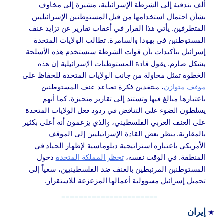
ألف بندقية إلى الشرطة الإسرائيلية، مشيرة إلى مخاوف
بشأن احتمال استخدامها من قبل المستوطنين الإسرائيليين
المتطرفين. يأتي هذا القرار في أعقاب تقارير عن تزايد عنف
المستوطنين في يهودا والسامرة. تطالب الولايات المتحدة
إسرائيل بتأكيدات بأن قوات الشرطة ستستخدم هذه الأسلحة
بشكل صارم. يقول قادة المستوطنات الإسرائيلية إن هذه
الخطوة تمثل محاولة من جانب الولايات المتحدة للحفاظ على
موقف متوازن
، منتقدين فكرة تصاعد عنف المستوطنين
باعتبارها مبالغ فيها وتستند إلى تقارير متحيزة. كما أنهم
يسلطون الضوء على التناقض في ردود فعل الولايات المتحدة
على العنف العربي الفلسطيني، والذي يزعمون أنه أعلى بكثير
بالمقارنة. ينظر بعض القادة الإسرائيليين إلى الموقف
الأمريكي باعتباره استراتيجية دبلوماسية لإظهار الحياد في
المنطقة. في الوقت نفسه،
تحظر المملكة المتحدة
دخول
المستوطنين المرتبطين بالعنف ضد الفلسطينيين، سعياً إلى
تحميل إسرائيل مسؤولية أعمالها المزعزعة للاستقرار.
======================
إيران