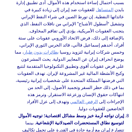
بسبب احتمال إساءة استخدام هذه الأموال. أدى تطبيق إدارة
بايدن
المتساهل
للعقوبات ضد إيران إلى زيادة كبيرة في
عائداتها النفطية. إن تورط الصين في شراء النفط الإيراني
وتشغيل “أسطول الأشباح” الإيراني من ناقلات النفط، الذي
يتجنب العقوبات الأمريكية، يؤدي إلى تفاقم المخاوف.
بالإضافة إلى ذلك، فرض الاتحاد الأوروبي عقوبات على ستة
أفراد، أحدهم إسماعيل قاآني، قائد الحرس الثوري الإيراني،
وخمس شركات إيرانية لتزويد روسيا
بطائرات بدون طيار
، مما
يوضح انحراف إيران عن المعايير الدولية. يحث المشرعون
على فرض عقوبات أقوى وتطبيق التكنولوجيا المتقدمة لتتبع
وكبح الأنشطة المالية غير المشروعة لإيران. تهدف العقوبات
التي فرضتها المملكة المتحدة على شخصيات إيرانية رئيسية،
بما في ذلك حظر السفر وتجميد الأصول، إلى الحد من
انتهاكات حقوق الإنسان وزعزعة الاستقرار. وترمز هذه
الإجراءات إلى
الرفض العالمي
وتهدف إلى عزل الأفراد
الخاضعين للعقوبات دوليا.
إيران تواجه أزمة خبز وسط مشاكل اقتصادية؛ توجيه الأموال
لتوسيع نطاق المستحضرات الصيدلانية الإشعاعية.
بينما
تتصارع إيران مع أزمة حادة في القدرة على تحمل تكاليف