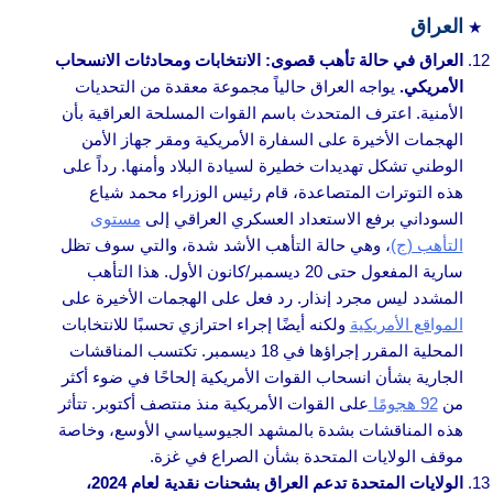
العراق
العراق في حالة تأهب قصوى: الانتخابات ومحادثات الانسحاب
الأمريكي.
يواجه العراق حالياً مجموعة معقدة من التحديات
الأمنية. اعترف المتحدث باسم القوات المسلحة العراقية بأن
الهجمات الأخيرة على السفارة الأمريكية ومقر جهاز الأمن
الوطني تشكل تهديدات خطيرة لسيادة البلاد وأمنها. رداً على
هذه التوترات المتصاعدة، قام رئيس الوزراء محمد شياع
السوداني برفع الاستعداد العسكري العراقي إلى
مستوى
التأهب (ج)
، وهي حالة التأهب الأشد شدة، والتي سوف تظل
سارية المفعول حتى 20 ديسمبر/كانون الأول. هذا التأهب
المشدد ليس مجرد إنذار. رد فعل على الهجمات الأخيرة على
المواقع الأمريكية
ولكنه أيضًا إجراء احترازي تحسبًا للانتخابات
المحلية المقرر إجراؤها في 18 ديسمبر. تكتسب المناقشات
الجارية بشأن انسحاب القوات الأمريكية إلحاحًا في ضوء أكثر
من
92 هجومًا
على القوات الأمريكية منذ منتصف أكتوبر. تتأثر
هذه المناقشات بشدة بالمشهد الجيوسياسي الأوسع، وخاصة
موقف الولايات المتحدة بشأن الصراع في غزة.
الولايات المتحدة تدعم العراق بشحنات نقدية لعام 2024،