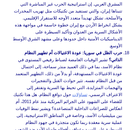
المشرق العربي. إن استراتيجية الحرب غير المباشرة التي
تتبناها إيران، والتي تستفيد من تكتيكات مثل تهريب المخدرات
والأسلحة، تشكل تهديداً متعدد الأوجه للاستقرار الإقليمي.
يشكل انخراط الأردن مع إيران خطوة حاسمة في مواجهة هذه
الأشكال السرية من العدوان وتأكيد السيطرة على
الديناميكيات الأمنية داخل حدودها وعلى مشهد الشرق الأوسط
الأوسع.
حرب الظل في سوريا: عودة الاغتيالات أم تطهير النظام
الذاتي؟
تشير الوفيات الغامضة لضباط رفيعي المستوى في
نظام الأسد، بما في ذلك العميد منذر سماحة، إلى احتمال
عودة الاغتيالات المستهدفة، أو بدلاً من ذلك، التطهير المتعمد
من قبل النظام نفسه. تثير حوادث القتل والتفجيرات
والهجمات المتزايدة، التي تحيط بها السرية وتفتقر إلى
الاعتراف الرسمي،
تساؤلات
حول دوافع النظام. هل هذا تكتيك
للقضاء على الشهود على الجرائم المرتكبة منذ عام 2011، أم
انعكاس للصراعات الداخلية المتصاعدة؟ ويشير نمط الوفيات
بين ميليشيات الأسد، وخاصة في المناطق الاستراتيجية، إلى
عملية سرية معقدة ربما تكون متجذرة في جهود النظام
للسيطرة على السرد وعواقب أفعاله طويلة الأمد ضد الشعب