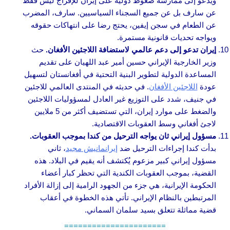
ويدعو إلى ممارسة ضغوط دولية على إيران للإفراج ليس فقط
عن سارف بل عن جميع السجناء السياسيين. سارف، المضرب
عن الطعام في سجن إيفين، يحتج رضا على انتهاكات حقوقه
ويواجه تحديات قانونية مستمرة.
إيران تدعو إلى دعم عالمي لاستضافة اللاجئين الأفغان.
حث
وزير الخارجية الإيراني حسين أمير عبد اللهيان على تقديم
المساعدة الدولية لتطوير البنية التحتية في أفغانستان لتسهيل
عودة
اللاجئين الأفغان
. في حديثه في المنتدى العالمي للاجئين
في جنيف، شدد على التوزيع غير العادل لمسؤوليات اللاجئين
والضغط على موارد إيران، التي تستضيف أكثر من 5 ملايين
لاجئ أفغاني وسط العقوبات الاقتصادية.
مسؤول إيراني ثان يواجه الترحيل من كندا بموجب العقوبات.
بدأت كندا إجراءات الترحيل ضد
إيرانمانيش مجيد
، ثاني
مسؤول إيراني كبير مزعوم يُكتشف أنه يقيم في البلاد. هذه
القضية، بموجب العقوبات الكندية التي تحظر كبار أعضاء
الحكومة الإيرانية، هي جزء من الجهود الرامية إلى إزالة الأفراد
المرتبطين بالنظام الإيراني. تأتي هذه الخطوة في أعقاب
قضية مماثلة تتعلق بسيد سلمان السماني.
======================