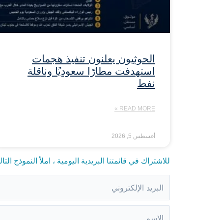
الحوثيون يعلنون تنفيذ هجمات
استهدفت مطارًا سعوديًا وناقلة
نفط
READ MORE »
أغسطس 5, 2026
للاشتراك في قائمتنا البريدية اليومية ، املأ النموذج التال