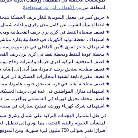
المنطقة. من
بين الأهداف التي تم استهدافها
:
حريق كبير في معمل السويدية للغاز بريف الحسكة نتيجة 
انقطاع مياه الشرب عن كامل مدن وقرى وبلدات شمال ال
قصف مصفاة النفط في كري بري بريف القحطانية ومحط
استهداف محطة توليد الكهرباء في قحطانية بغارة مباشر
استهداف حاجز لقوى الأمن الداخلي في خزنة ومدرسة س
محطة عودة للنفط ومحطة نفط في كري بري ريف القحطا
قصف المدفعية التركية لقرى حرملة وكسرات وحاج موس
قصف مطحنة سنجق بريف عامودا، مما أدى إلى إصابة 
قصف مفرزة تابعة لشعبة المخابرات العسكرية في قرية ذبانة جنوب ال
قصف مطحنة أهلية في قرية سينجق جنوب عامودا، مما أ
استهداف منازل المواطنين في عدة قرى بريف الحسكة.
قصف محطة تحويل كهرباء في القامشلي وبالقرب من دوا
استهداف شركة كهرباء وورشة تصليح سيارات في مدينة ع
في ظل استمرار الهجمات التركية على شمال وشرق سور
المنشآت الحيوية والبنية التحتية، مما يؤدي إلى تعطيل الخ
أضرارًا تقدر بحوالي 750 مليون ليرة سورية، ومن المتوقع توقف العمل بها لمدة شهر على الأقل لإجراء الإصلاحات.