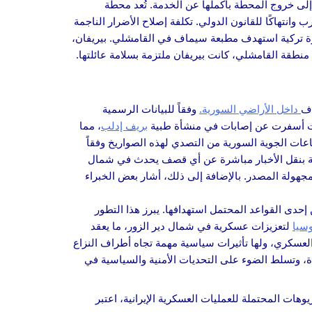
 منذ أكتوبر 2022، ما أدى إلى خروج المحطة بأكملها عن الخدمة. تُعد محطة
وانتهاكًا للقانون الدولي. تكلفة إصلاح الأضرار الناجمة
حادثة مؤثرة، استشهدت بيريفان محمد، البالغة من العمر 33 عامًا، في قصف طائرة تركية استهدف مطبعة سيماف في القامشلي. بيريفان،
 منطقة القامشلي، كانت بيريفان ملتزمة بسلامة عائلتها.
اف
داخل الأراضي السورية.
وفقاً للبيانات الرسمية
بات أسفرت عن إصابات في منشأة طبية
بريف إدلب
، مما
اعات الجوية السورية من التصدي لهذه الصواريخ وفقاً
تخصصة بنقل الأخبار مباشرة عن أي قصف يحدث في شمال
جهولة المصدر. بالإضافة إلى ذلك، أشار بعض الخبراء
 إحدى القواعد المحتمل استهدافها. يبرز هذا التطور
سيا
لتعزيزات عسكرية في شمال دير الزور، ما يعقد
د العسكري، ولها تأثيرات سياسية مهمة تجاه أطراف النزاع
تحدة، وتسلط الضوء على التحديات الأمنية والسياسية في
طناعي حول السيناريوهات المحتملة للعمليات العسكرية الإيرانية، اعتبر