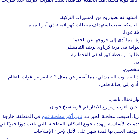
استهدافه بصواريخ من المسيرات التركية.
حسكة بسبب استهداف محطات كهربائية تغذي آبار المياه.
ة عودا.
ة، مما أدى إلى خروجها عن الخدمة.
واقة في قرية كرباوي بريف القامشلي.
نية، ومحطة كهرباء في القحطانية.
ى.
شخصين.
قامشلي، مما أسفر عن مقتل 3 عناصر من قوات النظام.
دى إلى إصابة طفل.
ر تمثال باسل.
ين العرب ومزارع الأبقار في قرية شيخ جوبان.
يا، أصبحت مطحنة الخيرات،
ثاني أكبر مطحنة قمح
في المنطقة، خارجة ع
دمات الأساسية ويهدد بتجويع السكان. المطحنة، التي تلعب دورًا حيويًا في 