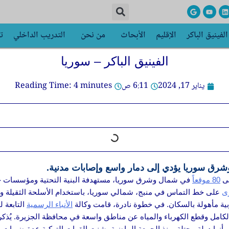
G
Y
L
o
o
i
o
u
n
g
t
k
الفينيق الباكر
الإقليم
الأبحاث
من نحن
التدريب الداخلي
ت
l
u
e
e
b
d
e
i
n
الفينيق الباكر – سوريا
يناير 17, 2024
6:11 ص
minutes
4
Reading Time:
80 موقعاً
ى
على خط التماس في منبج، شمالي سوريا، باستخدام الأسلحة الثقيلة و
ة مأهولة بالسكان. في خطوة نادرة، قامت وكالة
الأنباء الرسمية
التابعة 
لكامل وقطع الكهرباء والمياه عن مناطق واسعة في محافظة الجزيرة. يُذ
أنها دولة محتلة. منذ الجمعة الماضية، شنت القوات التركية عدة ضربات 