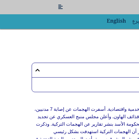
Flyout
Menu
برع
English
في شمال وشرق سوريا، مستهدفة البنية التحتية ومؤسسات خدمية واقتصادية. أسفرت الهجمات عن إصابة 7 مدنيين،
قذائف الهاون. وأعلن مجلس منبج العسكري عن تجديد
لحكومة الأسد بنشر تقارير عن الهجمات التركية. وذكرت
كر أن الهجمات التركية استهدفت بشكل رئيسي
في شمال شرق سورية، أدت إلى تدمير البنية التحتية في