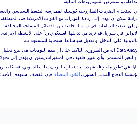
تداخلة. واستعرض السيناريوهات التالية:
ن في استخدام الضربات الصاروخية كوسيلة لممارسة الضغط السياسي والعس
يرانية يمكن أن تؤدي إلى زيادة التوترات مع القوات الأمريكية في المنطقة،
دي إلى تصعيد النزاعات في سوريا، خاصة بين الفصائل المسلحة المختلفة.
لإيراني في سوريا، قد تزيد من تدخلها العسكري رداً على الأنشطة الإيرانية.
والدولية على التدخل أو تعديل سياساتها استجابةً للمستجدات.
وأكد الذكاء الاصطناعي المختص في تحليل المعلومات Data Analyst أنه من الضروري التأكيد على أن ه
التغير المستمر، وأي تغيير طفيف في المتغيرات يمكن أن يؤدي إلى تحولا
في تطور ملحوظ، شهدت مدينة أريحا بريف إدلب الجنوبي، قصفًا صاروخ
الخوذ البيضاء
، فإن القصف استهدف الأحياء