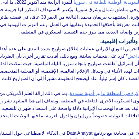
ويدية الوطنية للطاقة في سوريا
للمرة الرابعة
كان في مناطق شمال وشرق سوريا، ويُعتبر الاستهداف المتكرر لها جريمة حرب 
عن الهجمات السابقة تُقدر بملايين الدولارات. في 
انت معروفة بأخلاقها الحميدة وتفانيها في العمل. رغم التوترات اليومية في
ين وإصابة العديد، مما يبرز حدة التصعيد العسكري في المنطقة.
حرس الثوري الإيراني عمليات إطلاق صواريخ بعيدة المدى على عدة أهد
اعش
” كرد على هجمات سابقة. ومع ذلك، أفادت تقارير أخرى بأن الضر
 بأن إسرائيل أطلقت صواريخ باتجاه سوريا الليلة الماضية، حيث تمكنت الدف
ات لهذه الأنباء في وسائل الإعلام العالمية، الإقليمية، أو المحلية الم
قصف كان إسرائيلياً، عاد ليصحح المعلومة مشيراً إلى أن الصواريخ كانت م
كزة في المنطقة تدابير أمنية مشددة
، بما في ذلك إزالة العلم الأمريكي من
قوى العسكرية الأخرى الفاعلة في المنطقة. ويضاف إلى هذا المشهد نشر
رو
حالية. تعد هذه الهجمات الإيرانية دلالة واضحة على استعداد طهران للتصعي
علاقات الدولية، خصوصاً بين إيران والدول الغربية بما فيها الولايات الم
:
في محادثة مع برنامج Data Analyst في الذكاء الاص