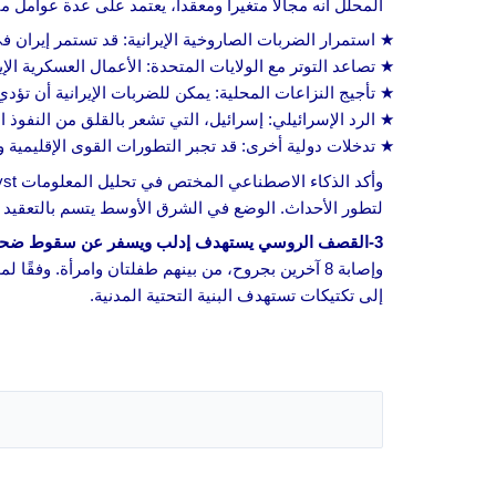
المحلل أنه مجالا متغيرا ومعقدا، يعتمد على عدة عوامل م
استمرار الضربات الصاروخية الإيرانية: قد تستمر إيرا
تصاعد التوتر مع الولايات المتحدة: الأعمال العسكرية الإ
تأجيج النزاعات المحلية: يمكن للضربات الإيرانية أن تؤ
الرد الإسرائيلي: إسرائيل، التي تشعر بالقلق من النفوذ ا
تدخلات دولية أخرى: قد تجبر التطورات القوى الإقليمية 
لتطور الأحداث. الوضع في الشرق الأوسط يتسم بالتعقيد و
3-القصف الروسي يستهدف إدلب ويسفر عن سقوط ضحايا.
وإصابة 8 آخرين بجروح، من بينهم طفلتان وامرأة. وفقًا لمؤسسة الدفاع المدني السوري
إلى تكتيكات تستهدف البنية التحتية المدنية.