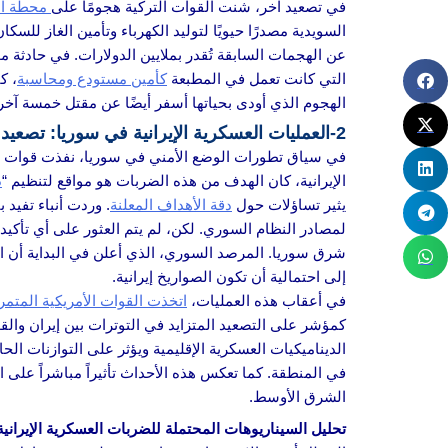
في تصعيد آخر، شنت القوات التركية هجومًا على
محطة الس
السويدية مصدرًا حيويًا لتوليد الكهرباء وتأمين الغاز للس
التي كانت تعمل في المطبعة
كأمين مستودع ومحاسبة
، ك
الهجوم الذي أودى بحياتها أسفر أيضًا عن مقتل خمسة آخر
2-العمليات العسكرية الإيرانية في سوريا: تصعيد وتأثيرات إقليمية.
في سياق تطورات الوضع الأمني في سوريا، نفذت قوات ال
الإيرانية، كان الهدف من هذه الضربات هو مواقع لتنظيم “
د
يثير تساؤلات حول
دقة الأهداف المعلنة
. وردت أنباء تفيد
لمصادر النظام السوري. لكن، لم يتم العثور على أي تأكيد
شرق سوريا. المرصد السوري، الذي أعلن في البداية أن ال
إلى احتمالية أن تكون الصواريخ إيرانية.
في أعقاب هذه العمليات،
اتخذت القوات الأمريكية المتمر
كمؤشر على التصعيد المتزايد في التوترات بين إيران وال
الديناميكيات العسكرية الإقليمية ويؤثر على التوازنات ال
في المنطقة. كما تعكس هذه الأحداث تأثيراً مباشراً على ال
الشرق الأوسط.
تحليل السيناريوهات المحتملة للضربات العسكرية الإيرانية