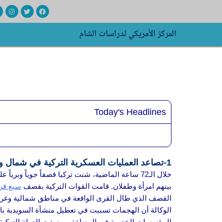
خطي
I
T
F
n
w
a
لى
s
i
c
t
t
e
المركز الأمريكي لدراسات الشام
لمحتوى
a
t
b
g
e
o
r
r
o
a
k
m
Today's Headlines
1-تصاعد العمليات العسكرية التركية في شمال وشرق سوريا يؤدي إلى دمار واسع وإصابات مدنية.
خلال الـ72 ساعة الماضية، شنت تركيا قصفاً جوياً وبرياً على
بينهم امرأة وطفلان. قامت القوات التركية بقصف
سبع قر
القصف الذي طال القرى الواقعة في مناطق شمالية وغربي
الوكالة أن الهجمات تسببت في تعطيل منشأة السويدية با
المؤسسات الخدمية في المنطقة، ووصفت الدولة التركية ب