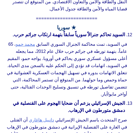
النقل والطاقة والأمن والتعاون الاقتصادي. من المتوقع أن تتصدر
قضايا المياه والأمن والطاقة جدول الأعمال.
=======================
★ سوريا
السويد تحاكم جنرالاً سورياً سابقاً بتهمة ارتكاب جرائم حرب.
في السويد، تمت محاكمة الجنرال السوري السابق
محمد حمو
، 65
عاماً، بتهمة تورطه في جرائم حرب خلال عام 2012، مما يجعله
أعلى مسؤول عسكري سوري يحاكم في أوروبا. يواجه حمو، المقيم
في السويد، اتهامات قد تؤدي إلى الحكم عليه بالسجن مدى الحياة.
تتعلق الاتهامات بدوره في تسهيل الهجمات العسكرية العشوائية في
حماة وحمص وما حولهما. من المتوقع أن تستمر المحاكمة، التي
تتضمن تفاصيل تورطه في تنسيق وتسليح الوحدات القتالية، حتى
أواخر مايو/أيار.
الجيش الإسرائيلي يزعم أن ضحايا الهجوم على القنصلية في
دمشق متورطون في الإرهاب.
صرح المتحدث باسم الجيش الإسرائيلي
دانييل هاغاري
أن القتلى
في الغارة على القنصلية الإيرانية في دمشق متورطون في الإرهاب