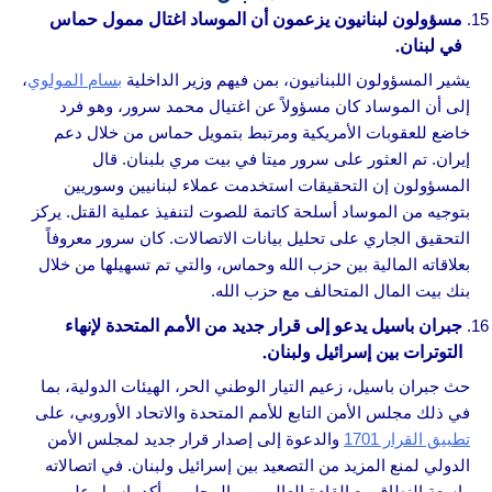
مسؤولون لبنانيون يزعمون أن الموساد اغتال ممول حماس
في لبنان.
يشير المسؤولون اللبنانيون، بمن فيهم وزير الداخلية
بسام المولوي
،
إلى أن الموساد كان مسؤولاً عن اغتيال محمد سرور، وهو فرد
خاضع للعقوبات الأمريكية ومرتبط بتمويل حماس من خلال دعم
إيران. تم العثور على سرور ميتا في بيت مري بلبنان. قال
المسؤولون إن التحقيقات استخدمت عملاء لبنانيين وسوريين
بتوجيه من الموساد أسلحة كاتمة للصوت لتنفيذ عملية القتل. يركز
التحقيق الجاري على تحليل بيانات الاتصالات. كان سرور معروفاً
بعلاقاته المالية بين حزب الله وحماس، والتي تم تسهيلها من خلال
بنك بيت المال المتحالف مع حزب الله.
جبران باسيل يدعو إلى قرار جديد من الأمم المتحدة لإنهاء
التوترات بين إسرائيل ولبنان.
حث جبران باسيل، زعيم التيار الوطني الحر، الهيئات الدولية، بما
في ذلك مجلس الأمن التابع للأمم المتحدة والاتحاد الأوروبي، على
تطبيق القرار 1701
والدعوة إلى إصدار قرار جديد لمجلس الأمن
الدولي لمنع المزيد من التصعيد بين إسرائيل ولبنان. في اتصالاته
واسعة النطاق مع القادة العالميين والمحليين، أكد باسيل على