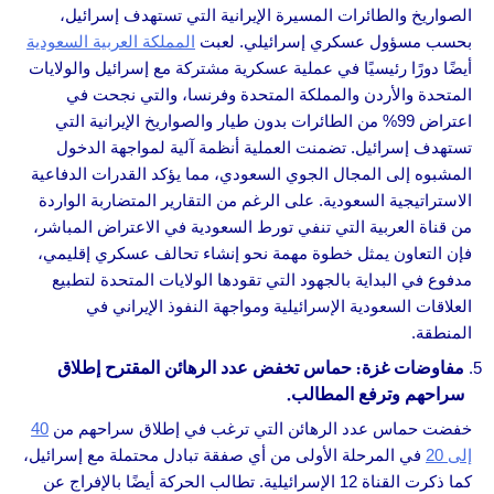
الصواريخ والطائرات المسيرة الإيرانية التي تستهدف إسرائيل،
بحسب مسؤول عسكري إسرائيلي. لعبت
المملكة العربية السعودية
أيضًا دورًا رئيسيًا في عملية عسكرية مشتركة مع إسرائيل والولايات
المتحدة والأردن والمملكة المتحدة وفرنسا، والتي نجحت في
اعتراض 99% من الطائرات بدون طيار والصواريخ الإيرانية التي
تستهدف إسرائيل. تضمنت العملية أنظمة آلية لمواجهة الدخول
المشبوه إلى المجال الجوي السعودي، مما يؤكد القدرات الدفاعية
الاستراتيجية السعودية. على الرغم من التقارير المتضاربة الواردة
من قناة العربية التي تنفي تورط السعودية في الاعتراض المباشر،
فإن التعاون يمثل خطوة مهمة نحو إنشاء تحالف عسكري إقليمي،
مدفوع في البداية بالجهود التي تقودها الولايات المتحدة لتطبيع
العلاقات السعودية الإسرائيلية ومواجهة النفوذ الإيراني في
المنطقة.
مفاوضات غزة: حماس تخفض عدد الرهائن المقترح إطلاق
سراحهم وترفع المطالب.
خفضت حماس عدد الرهائن التي ترغب في إطلاق سراحهم من
40
إلى 20
في المرحلة الأولى من أي صفقة تبادل محتملة مع إسرائيل،
كما ذكرت القناة 12 الإسرائيلية. تطالب الحركة أيضًا بالإفراج عن