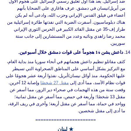
ضد إسرائيل. يعد هذا أول تعليق رسمي لإسرائيل على هجوم الأول
من أبريل/نيسان في دمشق. عرف هاغاري على الضحايا بأنهم
أعضاء في فيلق القدس الإيراني وحزب الله، وادعى أنه لم يكن
هناك دبلوماسيون. أسفرت الضربة التي نفذتها طائرة إسرائيلية من
طراز إف-35 عن مقتل القائد الكبير في الحرس الثوري الإيراني
محمد رضا زاهدي ونائبه وعدد من المستشارين إلى جانب ستة
سوريين.
داعش يشن 14 هجوماً على قوات دمشق خلال أسبوعين.
كثف مقاتلو تنظيم داعش هجماتهم في أنحاء سوريا منذ بداية العام،
مع التركيز بشكل أساسي على المناطق الصحراوية التي تسيطر
عليها الحكومة. منذ أوائل نيسان/أبريل، نفذوا أربعة عشر هجومًا على
قوات نظام الأسد، مما أدى إلى
مقتل 27 شخصًا
وإصابة 12 آخرين.
وقعت ستة من هذه الهجمات في صحراء دير الزور، مما أسفر عن
مقتل 13 شخصًا؛ وأربعة في حمص، مما أسفر عن مقتل ثمانية؛
وواحد في حماة، مما أسفر عن مقتل أربعة؛ وأخرى في ريف الرقة،
ما أدى إلى مقتل شخصين.
=======================
★ لبنان