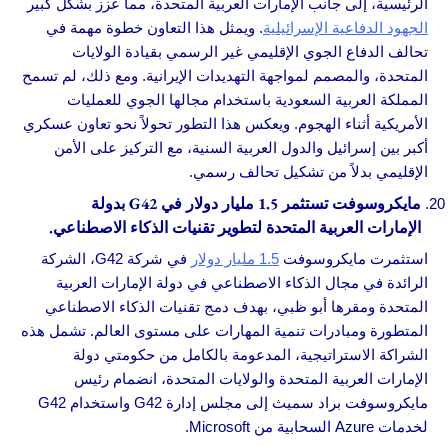
الرئيسية، إلى جانب الإمارات العربية المتحدة، مما عزز بشكل كبير
الجهود الدفاعية الإسرائيلية
. ويمثل هذا التعاون خطوة مهمة في
تحالف الدفاع الجوي الإقليمي غير الرسمي بقيادة الولايات
المتحدة، والمصمم لمواجهة التهديدات الإيرانية. ومع ذلك، لم تسمح
المملكة العربية السعودية باستخدام مجالها الجوي للعمليات
الأمريكية أثناء الهجوم. ويعكس هذا التطور تحولاً نحو تعاون عسكري
أكبر بين إسرائيل والدول العربية السنية، مع التركيز على الأمن
الإقليمي بدلاً من تشكيل تحالف رسمي.
مايكروسوفت تستثمر 1.5 مليار دولار في G42 بدولة
الإمارات العربية المتحدة لتطوير تقنيات الذكاء الاصطناعي.
استثمرت مايكروسوفت
1.5 مليار دولار
في شركة G42، الشركة
الرائدة في مجال الذكاء الاصطناعي في دولة الإمارات العربية
المتحدة ومقرها أبو ظبي، بهدف دمج تقنيات الذكاء الاصطناعي
المتطورة ومبادرات تنمية المهارات على مستوى العالم. تشمل هذه
الشراكة الاستراتيجية، المدعومة بالكامل من حكومتي دولة
الإمارات العربية المتحدة والولايات المتحدة، انضمام رئيس
مايكروسوفت براد سميث إلى مجلس إدارة G42 واستخدام G42
لخدمات Azure السحابية من Microsoft.