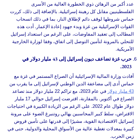
عدد أكبر من الرهائن ذوي الخطورة العالية من الأسرى
الفلسطينيين مقابل كل رهينة إسرائيلية. بالإضافة إلى ذلك، كررت
حماس شروطها لوقف دائم لإطلاق النار، بما في ذلك انسحاب
القوات الإسرائيلية من غزة وبدء جهود إعادة الإعمار. أدت هذه
المطالب إلى تعقيد المفاوضات، على الرغم من استعداد إسرائيل
للتحلي بالمرونة لتأمين التوصل إلى اتفاق، وفقا لوزارة الخارجية
الأمريكية.
حرب غزة تضاعف ديون إسرائيل إلى 43 مليار دولار في
2023.
أفادت وزارة المالية الإسرائيلية أن الصراع المستمر في غزة مع
حماس أدى إلى مضاعفة الدين الوطني لإسرائيل إلى ما يقرب من
43 مليار دولار
في عام 2023، مع تراكم 22 مليار دولار منذ تصاعد
الصراع في أكتوبر. بالمقارنة، اقترضت إسرائيل حوالي 17 مليار
دولار طوال عام 2022. على الرغم من الزيادة الكبيرة في احتياجات
الاقتراض، سلط كبير المحاسبين يهالي روتنبرغ الضوء على مرونة
إسرائيل الاقتصادية القوية، مشيرًا إلى قدرتها على تأمين قروض
كبيرة بمعدلات تغطية عالية من الأسواق المحلية والدولية، حتى في
زمن الحرب.