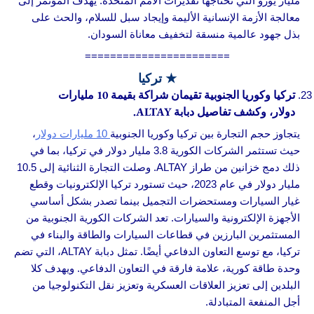
مليار يورو التي تحتاجها تقديرات الأمم المتحدة. يهدف المؤتمر إلى
معالجة الأزمة الإنسانية الأليمة وإيجاد سبل للسلام، والحث على
بذل جهود عالمية منسقة لتخفيف معاناة السودان.
=======================
★ تركيا
تركيا وكوريا الجنوبية تقيمان شراكة بقيمة 10 مليارات
دولار، وكشف تفاصيل دبابة ALTAY.
يتجاوز حجم التجارة بين تركيا وكوريا الجنوبية
10 مليارات دولار
،
حيث تستثمر الشركات الكورية 3.8 مليار دولار في تركيا، بما في
ذلك دمج خزانين من طراز ALTAY. وصلت التجارة الثنائية إلى 10.5
مليار دولار في عام 2023، حيث تستورد تركيا الإلكترونيات وقطع
غيار السيارات ومستحضرات التجميل بينما تصدر بشكل أساسي
الأجهزة الإلكترونية والسيارات. تعد الشركات الكورية الجنوبية من
المستثمرين البارزين في قطاعات السيارات والطاقة والبناء في
تركيا، مع توسع التعاون الدفاعي أيضًا. تمثل دبابة ALTAY، التي تضم
وحدة طاقة كورية، علامة فارقة في التعاون الدفاعي. ويهدف كلا
البلدين إلى تعزيز العلاقات العسكرية وتعزيز نقل التكنولوجيا من
أجل المنفعة المتبادلة.