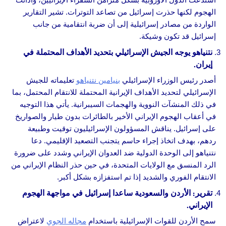
الهجوم لكنها حذرت إسرائيل من تصاعد التوترات. تشير التقارير
الواردة من مصادر إسرائيلية إلى أن ضربة انتقامية من جانب
إسرائيل قد تكون وشيكة.
نتنياهو يوجه الجيش الإسرائيلي بتحديد الأهداف المحتملة في
إيران.
أصدر رئيس الوزراء الإسرائيلي
بنيامين نتنياهو
تعليماته للجيش
الإسرائيلي لتحديد الأهداف الإيرانية المحتملة للانتقام المحتمل، بما
في ذلك المنشآت النووية والهجمات السيبرانية. يأتي هذا التوجيه
في أعقاب الهجوم الإيراني الأخير بالطائرات بدون طيار والصواريخ
على إسرائيل. يناقش المسؤولون الإسرائيليون توقيت وطبيعة
ردهم، بهدف اتخاذ إجراء حاسم يتجنب التصعيد الإقليمي. دعا
نتنياهو إلى الوحدة الدولية ضد العدوان الإيراني وشدد على ضرورة
الرد المنسق مع الولايات المتحدة، في حين حذر النظام الإيراني من
الانتقام الفوري والشديد إذا تم استفزازه بشكل أكبر.
تقرير: الأردن والسعودية ساعدا إسرائيل في مواجهة الهجوم
الإيراني.
سمح الأردن للقوات الإسرائيلية باستخدام
مجاله الجوي
لاعتراض