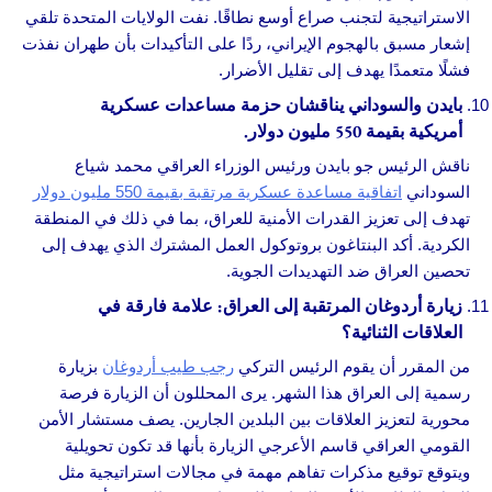
الاستراتيجية لتجنب صراع أوسع نطاقًا. نفت الولايات المتحدة تلقي
إشعار مسبق بالهجوم الإيراني، ردًا على التأكيدات بأن طهران نفذت
فشلًا متعمدًا يهدف إلى تقليل الأضرار.
بايدن والسوداني يناقشان حزمة مساعدات عسكرية
أمريكية بقيمة 550 مليون دولار.
ناقش الرئيس جو بايدن ورئيس الوزراء العراقي محمد شياع
السوداني
اتفاقية مساعدة عسكرية مرتقبة بقيمة 550 مليون دولار
تهدف إلى تعزيز القدرات الأمنية للعراق، بما في ذلك في المنطقة
الكردية. أكد البنتاغون بروتوكول العمل المشترك الذي يهدف إلى
تحصين العراق ضد التهديدات الجوية.
زيارة أردوغان المرتقبة إلى العراق: علامة فارقة في
العلاقات الثنائية؟
من المقرر أن يقوم الرئيس التركي
رجب طيب أردوغان
بزيارة
رسمية إلى العراق هذا الشهر. يرى المحللون أن الزيارة فرصة
محورية لتعزيز العلاقات بين البلدين الجارين. يصف مستشار الأمن
القومي العراقي قاسم الأعرجي الزيارة بأنها قد تكون تحويلية
ويتوقع توقيع مذكرات تفاهم مهمة في مجالات استراتيجية مثل