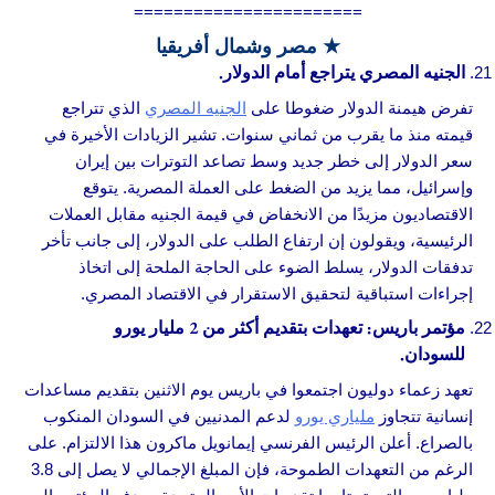
=======================
★ مصر وشمال أفريقيا
الجنيه المصري يتراجع أمام الدولار.
تفرض هيمنة الدولار ضغوطا على
الجنيه المصري
الذي تتراجع
قيمته منذ ما يقرب من ثماني سنوات. تشير الزيادات الأخيرة في
سعر الدولار إلى خطر جديد وسط تصاعد التوترات بين إيران
وإسرائيل، مما يزيد من الضغط على العملة المصرية. يتوقع
الاقتصاديون مزيدًا من الانخفاض في قيمة الجنيه مقابل العملات
الرئيسية، ويقولون إن ارتفاع الطلب على الدولار، إلى جانب تأخر
تدفقات الدولار، يسلط الضوء على الحاجة الملحة إلى اتخاذ
إجراءات استباقية لتحقيق الاستقرار في الاقتصاد المصري.
مؤتمر باريس: تعهدات بتقديم أكثر من 2 مليار يورو
للسودان.
تعهد زعماء دوليون اجتمعوا في باريس يوم الاثنين بتقديم مساعدات
إنسانية تتجاوز
ملياري يورو
لدعم المدنيين في السودان المنكوب
بالصراع. أعلن الرئيس الفرنسي إيمانويل ماكرون هذا الالتزام. على
الرغم من التعهدات الطموحة، فإن المبلغ الإجمالي لا يصل إلى 3.8