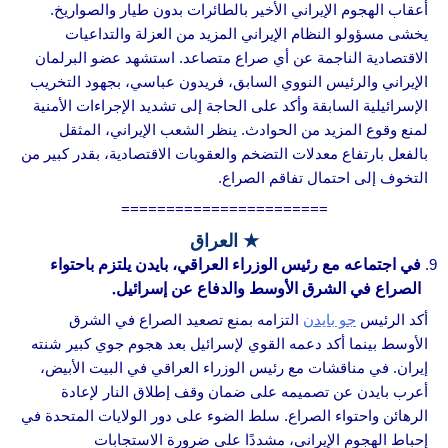
أعقاب الهجوم الإيراني الأخير بالطائرات بدون طيار والصواريخ.
يخشى مسؤولو النظام الإيراني المزيد من العزلة والتداعيات
الاقتصادية الناجمة عن أي صراع متصاعد. استشهد عضو البرلمان
الإيراني والرئيس النووي السابق، فريدون عباسي، بجهود التخريب
الإسرائيلية السابقة وأكد على الحاجة إلى تشديد الإجراءات الأمنية
لمنع وقوع المزيد من الحوادث. ينظر الشعب الإيراني، المثقل
بالفعل بارتفاع معدلات التضخم والعقوبات الاقتصادية، بقدر كبير من
التخوف إلى احتمال تفاقم الصراع.
=======================
★ العراق
في اجتماعه مع رئيس الوزراء العراقي، بايدن يلتزم باحتواء
الصراع في الشرق الأوسط والدفاع عن إسرائيل.
أكد الرئيس
جو بايدن
التزامه بمنع تصعيد الصراع في الشرق
الأوسط بينما أكد دعمه القوي لإسرائيل بعد هجوم جوي كبير شنته
إيران. في مناقشات مع رئيس الوزراء العراقي في البيت الأبيض،
أعرب بايدن عن تصميمه على ضمان وقف إطلاق النار لإعادة
الرهائن واحتواء الصراع. سلط الضوء على دور الولايات المتحدة في
إحباط الهجوم الإيراني، مشددًا على ضرورة الاستجابات