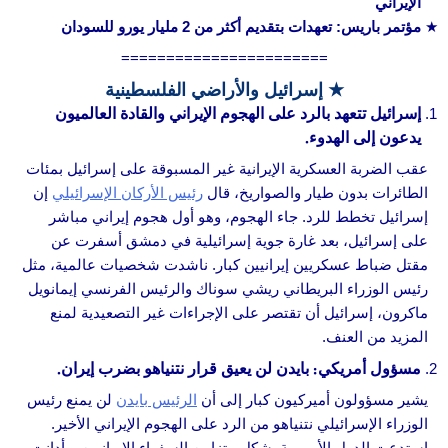
الإيراني
مؤتمر باريس: تعهدات بتقديم أكثر من 2 مليار يورو للسودان
=======================
★ إسرائيل والأراضي الفلسطينية
إسرائيل تتعهد بالرد على الهجوم الإيراني والقادة العالميون
يدعون إلى الهدوء.
عقب الضربة العسكرية الإيرانية غير المسبوقة على إسرائيل بمئات
الطائرات بدون طيار والصواريخ، قال
رئيس الأركان الإسرائيلي
إن
إسرائيل تخطط للرد. جاء الهجوم، وهو أول هجوم إيراني مباشر
على إسرائيل، بعد غارة جوية إسرائيلية في دمشق أسفرت عن
مقتل ضباط عسكريين إيرانيين كبار. ناشدت شخصيات عالمية، مثل
رئيس الوزراء البريطاني ريشي سوناك والرئيس الفرنسي إيمانويل
ماكرون، إسرائيل أن تقتصر على الإجراءات غير التصعيدية لمنع
المزيد من العنف.
مسؤول أمريكي: بايدن لن يعيق قرار نتنياهو بضرب إيران.
يشير مسؤولون أميركيون كبار إلى أن
الرئيس بايدن
لن يمنع رئيس
الوزراء الإسرائيلي نتنياهو من الرد على الهجوم الإيراني الأخير.
استدعت الدول الأوروبية بشكل متزامن السفراء الإيرانيين، وأدانت