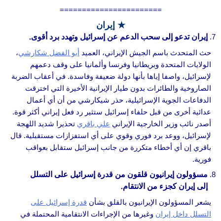
=======================
★ إيران
إيران تدعو إلى سحب الدعم عن إسرائيل وتهدد برد أقوى.
حث المتحدث باسم الجيش الإيراني، العميد
أبو الفضل شكارشي
،
الولايات المتحدة وبريطانيا وفرنسا وألمانيا على وقف دعمهم
لإسرائيل، واصفا إياها بأنها دولة ضعيفة وفاسدة. في أعقاب الضربة
الصاروخية والطائرات بدون طيار الإيرانية الأخيرة التي اخترقت
الدفاعات الجوية الإسرائيلية، حذر شيكارشي من أن أي أعمال
عدائية أخرى من قبل حلفاء إسرائيل ستثير رد فعل إيراني أكثر قوة.
أصدر نائب وزير الخارجية الإيراني
علي باقري
تحذيرا شديد اللهجة
لإسرائيل، ووعد برد فوري وقوي على أي استفزازات مستقبلية. قال
باقري إن أي أخطاء متكررة من جانب إسرائيل ستقابل بعواقب
فورية.
مسؤولون إيرانيون قلقون من قدرة إسرائيل على التسلل
إلى إيران كجزء من الانتقام.
يشعر المسؤولون الإيرانيون بالقلق بشأن
قدرة إسرائيل على
التسلل داخل إيران
وغيرها من الإجراءات الانتقامية المحتملة في