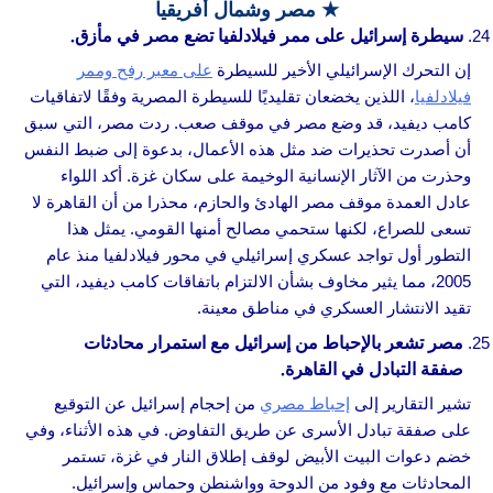
★ مصر وشمال أفريقيا
سيطرة إسرائيل على ممر فيلادلفيا تضع مصر في مأزق.
إن التحرك الإسرائيلي الأخير للسيطرة
على معبر رفح وممر
فيلادلفيا
، اللذين يخضعان تقليديًا للسيطرة المصرية وفقًا لاتفاقيات
كامب ديفيد، قد وضع مصر في موقف صعب. ردت مصر، التي سبق
أن أصدرت تحذيرات ضد مثل هذه الأعمال، بدعوة إلى ضبط النفس
وحذرت من الآثار الإنسانية الوخيمة على سكان غزة. أكد اللواء
عادل العمدة موقف مصر الهادئ والحازم، محذرا من أن القاهرة لا
تسعى للصراع، لكنها ستحمي مصالح أمنها القومي. يمثل هذا
التطور أول تواجد عسكري إسرائيلي في محور فيلادلفيا منذ عام
2005، مما يثير مخاوف بشأن الالتزام باتفاقات كامب ديفيد، التي
تقيد الانتشار العسكري في مناطق معينة.
مصر تشعر بالإحباط من إسرائيل مع استمرار محادثات
صفقة التبادل في القاهرة.
تشير التقارير إلى
إحباط مصري
من إحجام إسرائيل عن التوقيع
على صفقة تبادل الأسرى عن طريق التفاوض. في هذه الأثناء، وفي
خضم دعوات البيت الأبيض لوقف إطلاق النار في غزة، تستمر
المحادثات مع وفود من الدوحة وواشنطن وحماس وإسرائيل.