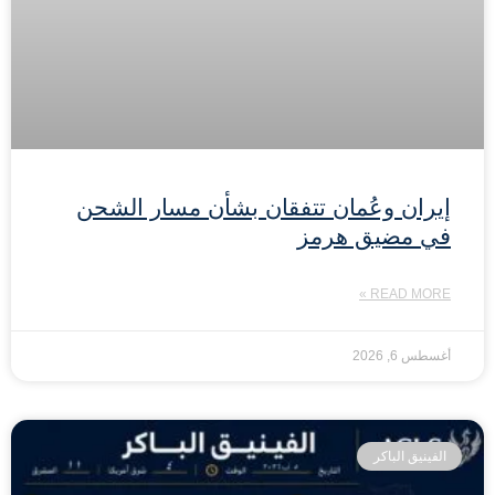
إيران وعُمان تتفقان بشأن مسار الشحن
في مضيق هرمز
READ MORE »
أغسطس 6, 2026
الفينيق الباكر