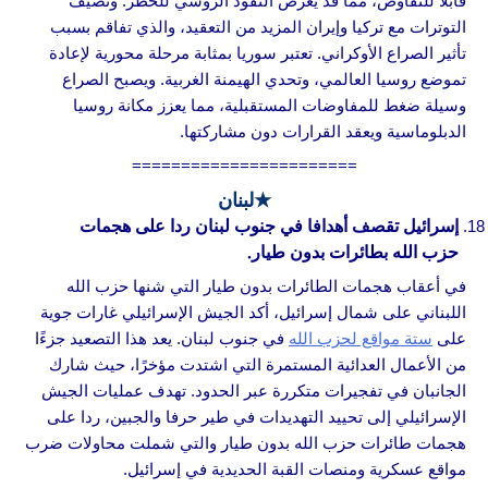
قابلاً للتفاوض، مما قد يعرض النفوذ الروسي للخطر. وتضيف
التوترات مع تركيا وإيران المزيد من التعقيد، والذي تفاقم بسبب
تأثير الصراع الأوكراني. تعتبر سوريا بمثابة مرحلة محورية لإعادة
تموضع روسيا العالمي، وتحدي الهيمنة الغربية. ويصبح الصراع
وسيلة ضغط للمفاوضات المستقبلية، مما يعزز مكانة روسيا
الدبلوماسية ويعقد القرارات دون مشاركتها.
=======================
★
لبنان
إسرائيل تقصف أهدافا في جنوب لبنان ردا على هجمات
حزب الله بطائرات بدون طيار.
في أعقاب هجمات الطائرات بدون طيار التي شنها حزب الله
اللبناني على شمال إسرائيل، أكد الجيش الإسرائيلي غارات جوية
على
ستة مواقع لحزب الله
في جنوب لبنان. يعد هذا التصعيد جزءًا
من الأعمال العدائية المستمرة التي اشتدت مؤخرًا، حيث شارك
الجانبان في تفجيرات متكررة عبر الحدود. تهدف عمليات الجيش
الإسرائيلي إلى تحييد التهديدات في طير حرفا والجبين، ردا على
هجمات طائرات حزب الله بدون طيار والتي شملت محاولات ضرب
مواقع عسكرية ومنصات القبة الحديدية في إسرائيل.