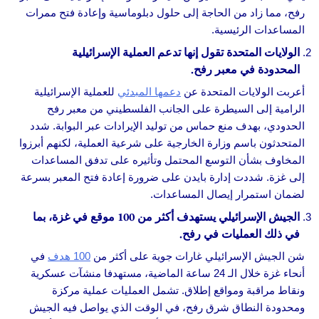
رفح، مما زاد من الحاجة إلى حلول دبلوماسية وإعادة فتح ممرات
المساعدات الرئيسية.
الولايات المتحدة تقول إنها تدعم العملية الإسرائيلية
المحدودة في معبر رفح.
أعربت الولايات المتحدة عن
دعمها المبدئي
للعملية الإسرائيلية
الرامية إلى السيطرة على الجانب الفلسطيني من معبر رفح
الحدودي، بهدف منع حماس من توليد الإيرادات عبر البوابة. شدد
المتحدثون باسم وزارة الخارجية على شرعية العملية، لكنهم أبرزوا
المخاوف بشأن التوسع المحتمل وتأثيره على تدفق المساعدات
إلى غزة. شددت إدارة بايدن على ضرورة إعادة فتح المعبر بسرعة
لضمان استمرار إيصال المساعدات.
الجيش الإسرائيلي يستهدف أكثر من 100 موقع في غزة، بما
في ذلك العمليات في رفح.
شن الجيش الإسرائيلي غارات جوية على أكثر من
100 هدف
في
أنحاء غزة خلال الـ 24 ساعة الماضية، مستهدفا منشآت عسكرية
ونقاط مراقبة ومواقع إطلاق. تشمل العمليات عملية مركزة
ومحدودة النطاق شرق رفح، في الوقت الذي يواصل فيه الجيش