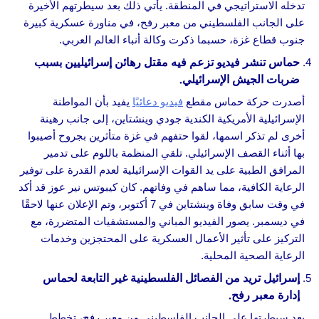
تدخله الاستراتيجي في المنطقة. يأتي ذلك بعد سيطرتهم الأخيرة
على الجانب الفلسطيني من معبر رفح، في مناورة عسكرية كبيرة
جنوب قطاع غزة، حسبما ذكرت وكالة أنباء العالم العربي.
حماس تنشر فيديو تزعم فيه مقتل رهائن إسرائيليين بسبب
ضربات الجيش الإسرائيلي.
أصدرت حركة حماس مقطع
فيديو دعائيًا
يفيد بأن المواطنة
الإسرائيلية الأمريكية الكندية جودي وينشتاين، إلى جانب رهينة
أخرى لم تذكر اسمها، لقوا حتفهم في غزة متأثرين بجروح أصيبوا
بها أثناء القصف الإسرائيلي. تلقي المنظمة باللوم على تدمير
المرافق الطبية على يد القوات الإسرائيلية لعدم القدرة على توفير
الرعاية الكافية، مما ساهم في وفاتهم. كان كيبوتس نير عوز قد أكد
في وقت سابق وفاة وينشتاين في 7 أكتوبر، وتم الإعلان عنها لاحقًا
في ديسمبر. يصور الفيديو المباني والمستشفيات المتضررة، مع
التركيز على تأثير الأعمال العسكرية على المحتجزين وخدمات
الرعاية الصحية المحلية.
إسرائيل تريد من الفصائل الفلسطينية غير التابعة لحماس
إدارة معبر رفح.
بعد سيطرتها على الجانب الفلسطيني من معبر رفح، تخطط