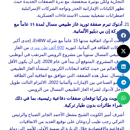
التجارية ولكن بوتيرة منخفضة، مع ندرة الصفقات الجديدة حيث
تظهر الكيانات الإماراتية الحذر وتواجه الشركات الإسرائيلية
اضطرابات تشغيلية بسبب الاستدعاءات العسكرية.
أدنوك تبرم صفقة توريد غاز طبيعي مسال لمدة 15 عاماً مع
شركة إن بي دبليو الألمانية.
وقعت أدنوك اتفاقية مدتها 15 عاماً مع شركة EnBW، إحدى أكبر
شركات الطاقة في ألمانيا، لتوريد
600 ألف طن متري
من الغاز
الطبيعي المسال سنوياً من مشروع الرويس المرتقب في أبوظبي.
يهدف المشروع، المتوقع أن يبدأ في عام 2028، إلى أن يكون الأقل
في العالم من حيث كثافة انبعاثات الكربون لمنشأة الغاز الطبيعي
المسال. تمثل هذه الصفقة، التي تتوافق مع اتفاقية أمن الطاقة
والنمو الصناعي بين الإمارات وألمانيا 2022، الالتزام الثالث طويل
الأجل لأدنوك لشراء الغاز الطبيعي المسال من الرويس.
الكويت وتركيا توقعان صفقات دفاعية رئيسية، بما في ذلك
شراء طائرات بدون طيار تركية.
أشرف أمير الكويت الشيخ مشعل الأحمد الجابر الصباح والرئيس
التركي رجب طيب أردوغان على توقيع العديد من الاتفاقيات
الدفاعية والاقتصادية خلال الزيارة الرسمية الأولى للأمير إلى دولة