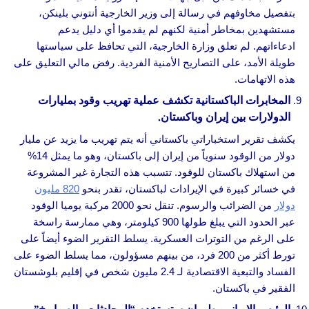
بتفصيل مخاوفهم في رسالة إلى وزير الخارجية أنتوني بلينكن،
مستشهدين بمخاطر أمنية لكنهم لم يقدموا أي دليل يدعم
ادعاءاتهم. لم تعلق وزارة الخارجية، التي تحافظ على سياستها
طويلة الأمد، على التصاريح الأمنية الفردية. رفض مالي التعليق على
هذه الاتهامات.
المخابرات الباكستانية تكشف عملية تهريب وقود بمليارات
الدولارات بين إيران وباكستان.
يكشف تقرير استخباراتي باكستاني أنه يتم تهريب ما يزيد عن مليار
دولار من الوقود سنوياً من إيران إلى باكستان، وهو ما يمثل 14%
من استهلاك باكستان للوقود. تتسبب هذه التجارة غير المشروعة
في خسائر كبيرة في الإيرادات لباكستان، تقدر بنحو
820 مليون
دولار
من الضرائب والرسوم. تنقل نحو 2000 مركبة يوميا الوقود
عبر الحدود التي يبلغ طولها 900 كيلومتر، وهي ممارسة راسخة
على الرغم من التوترات العسكرية. يسلط التقرير الضوء أيضاً على
تورط أكثر من 200 فرد، من بينهم مسؤولون، مما يسلط الضوء على
الفساد والتبعية الاقتصادية لـ 2.4 مليون شخص في إقليم بلوشستان
الفقير في باكستان.