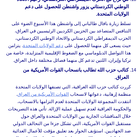
الوطني الكردستاني يزور واشنطن للحصول على دعم
الولايات المتحدة.
تسلط زيارة بافال طالباني إلى واشنطن هذا الأسبوع الضوء على
التنافس المتصاعد بين الحزبين الكرديين الرئيسيين في العراق،
الحزب الديمقراطي الكردستاني والاتحاد الوطني الكردستاني،
حيث يسعى كل منهما للحصول على
دعم الولايات المتحدة
. يتزامن
هذا التواصل الدبلوماسي مع الضغوط الإقليمية المتزايدة، خاصة من
تركيا وإيران، اللتين تدعم كل منهما فصائل مختلفة داخل العراق.
كتائب حزب الله تطالب بانسحاب القوات الأمريكية من
العراق.
كررت كتائب حزب الله العراقية، التي تصنفها الولايات المتحدة
منظمة إرهابية، دعواتها لانسحاب
القوات الأمريكية من العراق
.
انتقدت المجموعة الولايات المتحدة لعدم التزامها بالانسحاب،
والحكومة العراقية لعدم تسهيل عملية الإزالة. تأتي هذه التصريحات
خلال المناقشات الجارية بين الولايات المتحدة والعراق حول
مستقبل القوات الأمريكية، التي تشكل جزءا من التحالف الدولي
ضد الجهاديين. استؤنف الحوار بعد تعليق مؤقت للأعمال العدائية