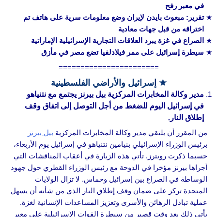
في معبر رفح
تقرير: مبعوث بايدن لإيران وضع معلومات سرية على هاتف تم
اختراقه من قبل جهات معادية
الصراع في غزة يبرد العلاقات التجارية الإسرائيلية الإماراتية
سيطرة إسرائيل على ممر فيلادلفيا تضع مصر في مأزق
=======================
★ إسرائيل والأراضي الفلسطينية
مدير وكالة المخابرات المركزية بيل بيرنز يجتمع مع نتنياهو
في إسرائيل اليوم للضغط من أجل التوصل إلى اتفاق وقف
إطلاق النار.
من المقرر أن يلتقي مدير وكالة المخابرات المركزية
بيل بيرنز
برئيس الوزراء الإسرائيلي بنيامين نتنياهو في إسرائيل يوم الأربعاء،
حسبما ذكرت رويترز. تأتي هذه الزيارة في أعقاب المناقشات التي
أجراها بيرنز مؤخرا في الدوحة مع رئيس الوزراء القطري حول جهود
الوساطة في الصراع بين إسرائيل وحماس. لا تزال الولايات
المتحدة تركز على ضمان وقف إطلاق النار الذي من شأنه أن يسهل
عملية تبادل الرهائن والأسرى وتعزيز المساعدات الإنسانية لغزة.
يأتي ذلك بعد وقت قصير من سيطرة القوات الإسرائيلية على معبر