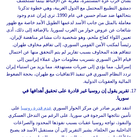
بشأن حرب غزة المستمرة، معربة عن الإحباط بينما تستكشف
دمشق التطبيع المحتمل مع الدول الغربية، وهي خطوة تذكرنا
بتحالفها ضد صدام حسين في عام 1990. ترى إيران عدم وجود
معاملة بالمثل من جانب الأسد لدعمها الطويل الأمد خاصة مع ظهور
شائعات عن عروض حوار من الغرب لسوريا. بالإضافة إلى ذلك، أدى
تعيين اللواء كفاح ملحم، وهو شخصية ذات مشاعر مناهضة لإيران،
رئيساً لمكتب الأمن القومي السوري، إلى تفاقم مخاوف طهران.
تتفاقم هذه المخاوف بسبب تقارير لم يتم التحقق منها عن احتمال
قيام الأمن السوري بتسريب معلومات حول عملاء إيرانيين إلى
إسرائيل، مما يؤدي إلى ضربات مستهدفة. مما يزيد من استياء إيران
تردد النظام السوري في تنفيذ الاتفاقيات مع طهران، بحجة الضغوط
المالية والعقوبات الدولية.
تقرير يقول إن روسيا غير قادرة على تحقيق أهدافها في
سوريا.
انتقد تقرير صادر عن مركز الحوار السوري
عدم قدرة روسيا
على
تأمين نتائجها المرجوة في سوريا. على الرغم من التدخل العسكري
والنفوذ، تواجه روسيا عقبات بسبب نفوذها المحدود والصراعات
الداخلية بين الحلفاء. يشير التقرير إلى أن مستقبل الأسد قد يصبح