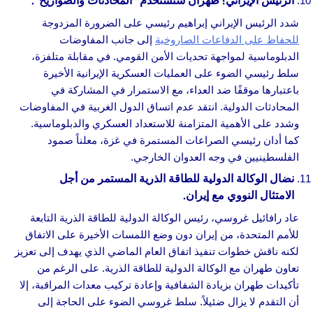
الرئيس الإيراني: طهران ستستخدم “المحادثات والصواريخ”.
شدد الرئيس الإيراني إبراهيم رئيسي على الضرورة المزدوجة
للحفاظ على الدفاعات الصاروخية
إلى جانب المفاوضات
الدبلوماسية لمواجهة تحديات الأمن القومي. في مقابلة متلفزة،
سلط رئيسي الضوء على العمليات العسكرية الإيرانية الأخيرة
باعتبارها موقفًا ضد العداء، مع الاستمرار في المشاركة في
المحادثات الدولية. انتقد عدم اتساق الدول الغربية في المفاوضات
وشدد على الأهمية المتزامنة للاستعداد العسكري والدبلوماسية.
كما أدان رئيسي الصراعات المستمرة في غزة، معلناً صمود
الفلسطينيين في وجه العدوان الخارجي.
نضال الوكالة الدولية للطاقة الذرية المستمر من أجل
الامتثال النووي مع إيران.
عاد رافائيل غروسي، رئيس الوكالة الدولية للطاقة الذرية التابعة
للأمم المتحدة، من إيران دون وضع اللمسات الأخيرة على الاتفاق
لكنه ناقش خطوات تنفيذ اتفاق العام الماضي الذي يهدف إلى تعزيز
تعاون طهران مع الوكالة الدولية للطاقة الذرية. على الرغم من
تأكيدات طهران بزيادة الشفافية وإعادة تركيب معدات المراقبة، إلا
أن التقدم لا يزال ضئيلاً. سلط غروسي الضوء على الحاجة إلى