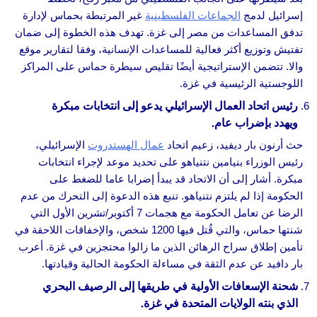
إسرائيل لدمج
الجماعات الفلسطينية
غير المرتبطة بحماس لإدارة
تدفق المساعدات من مصر إلى غزة. تهدف هذه الخطوة إلى ضمان
تفتيش وتوزيع أكثر فعالية للمساعدات الإنسانية، وفقا لتقارير موقع
والا. تتضمن الإستراتيجية أيضًا تقليص سيطرة حماس على المراكز
اللوجستية الرئيسية في غزة.
رئيس اتحاد العمال الإسرائيلي يدعو إلى انتخابات مبكرة
ويهدد بإضراب عام.
حث أرنون بار ديفيد، زعيم اتحاد
عمال الهستدروت
الإسرائيلي،
رئيس الوزراء بنيامين نتنياهو على تحديد موعد لإجراء انتخابات
مبكرة. أشار إلى أن الاتحاد قد يبدأ إضرابا عاما للضغط على
الحكومة إذا لم يلتزم نتنياهو. تنبع هذه الدعوة إلى التحرك من عدم
الرضا عن تعامل الحكومة مع هجمات 7 أكتوبر/تشرين الأول التي
شنتها حماس، والتي قُتل فيها 1200 شخص، والإخفاقات اللاحقة في
تأمين إطلاق سراح الرهائن الذين ما زالوا محتجزين في غزة. أعرب
بار دافيد عن عدم الثقة في مساءلة الحكومة الحالية وقيادتها.
شحنة الإسعافات الأولية في طريقها إلى الرصيف البحري
الذي بنته الولايات المتحدة في غزة.