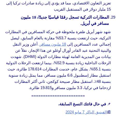
تعزيز التعاون الاقتصادي، مما قد يؤدي إلى زيادة صادرات تركيا إلى
15 مليار دولار في المستقبل القريب
المطارات التركية تسجل رقمًا قياسيًا جديدًا: 18 مليون
مسافر في أبريل.
شهد شهر أبريل طفرة ملحوظة في حركة المسافرين في المطارات
التركية، حيث ارتفعت بنسبة 53.7% مقارنة بالعام السابق، ليصل
إجمالي عدد المسافرين إلى
18 مليون مسافر
. أعلن وزير النقل
والبنية التحتية عبد القادر أورال أوغلو عن هذا الإنجاز، نقلاً عن
بيانات من المديرية العامة لهيئة مطارات الدولة (DHMI). شهدت
الرحلات الداخلية زيادة بنسبة 52.9%، بينما ارتفعت الرحلات الدولية
بنسبة 55.1%. بشكل عام، خدمت المطارات 178.614 طائرة، حيث
استقبل مطار إسطنبول 6.6 مليون مسافر، مما يمثل زيادة سنوية
بنسبة 48٪. استقبل مطار صبيحة كوكجن، ثاني أكثر المطارات
ازدحاما في تركيا، 3.3 مليون مسافر و19.815 طائرة.
=======================
📌
في حال فاتتك النسخ السابقة،
📰
الفينيق الباكر 7 مايو 2024