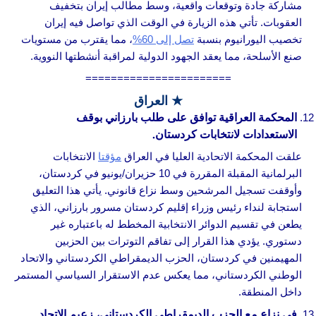
مشاركة جادة وتوقعات واقعية، وسط مطالب إيران بتخفيف
العقوبات. تأتي هذه الزيارة في الوقت الذي تواصل فيه إيران
تخصيب اليورانيوم بنسبة
تصل إلى 60%
، مما يقترب من مستويات
صنع الأسلحة، مما يعقد الجهود الدولية لمراقبة أنشطتها النووية.
=======================
★ العراق
المحكمة العراقية توافق على طلب بارزاني بوقف
الاستعدادات لانتخابات كردستان.
علقت المحكمة الاتحادية العليا في العراق
مؤقتا
الانتخابات
البرلمانية المقبلة المقررة في 10 حزيران/يونيو في كردستان،
وأوقفت تسجيل المرشحين وسط نزاع قانوني. يأتي هذا التعليق
استجابة لنداء رئيس وزراء إقليم كردستان مسرور بارزاني، الذي
يطعن في تقسيم الدوائر الانتخابية المخطط له باعتباره غير
دستوري. يؤدي هذا القرار إلى تفاقم التوترات بين الحزبين
المهيمنين في كردستان، الحزب الديمقراطي الكردستاني والاتحاد
الوطني الكردستاني، مما يعكس عدم الاستقرار السياسي المستمر
داخل المنطقة.
في نزاع مع الحزب الديمقراطي الكردستاني، زعيم الاتحاد