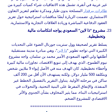
غير عربية في أنقرة. تشمل هذه الاتفاقيات شراء كميات كبيرة من
طائرات بيرقدار
المسلحة بدون طيار ومذكرة تفاهم لتعزيز التعاون
الاستثماري. تضمنت الزيارة أيضًا مناقشات استراتيجية حول تعزيز
العقود الدفاعية المباشرة وزيادة العلاقات التجارية والاستثمارية.
مشروع “ذا لاين” السعودي يواجه انتكاسات مالية
وتخطيطية.
يسلط تقرير لصحيفة وول ستريت جورنال الضوء على التحديات
الكبيرة التي تواجه تطوير “
ذا لاين
“، وهي مبادرة مدينة مستقبلية
أطلقها ولي العهد السعودي الأمير محمد بن سلمان. واجه مشروع
نيوم الطموح، الذي يهدف إلى تنويع الاقتصاد، تجاوزات مالية كبيرة
وأخطاء تخطيطية. كان الهدف منه في الأصل إيواء 9 ملايين شخص
وبتكلفة 500 مليار دولار، ولكنه يستهدف الآن أقل من 200 ألف
ساكن في مرحلته الأولية. يتناول التقرير بالتفصيل الخطط غير
المنفذة، والإنفاق المفرط على البنية التحتية، والتحولات في
استراتيجيات البناء، مما يثير المخاوف بشأن الجدوى والأثر
الاقتصادي للمشروع الضخم.
=======================