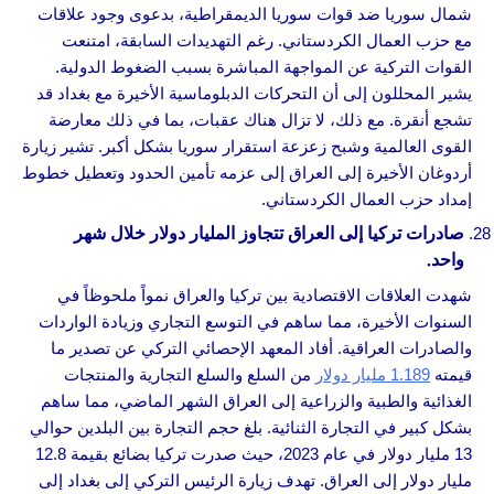
شمال سوريا ضد قوات سوريا الديمقراطية، بدعوى وجود علاقات
مع حزب العمال الكردستاني. رغم التهديدات السابقة، امتنعت
القوات التركية عن المواجهة المباشرة بسبب الضغوط الدولية.
يشير المحللون إلى أن التحركات الدبلوماسية الأخيرة مع بغداد قد
تشجع أنقرة. مع ذلك، لا تزال هناك عقبات، بما في ذلك معارضة
القوى العالمية وشبح زعزعة استقرار سوريا بشكل أكبر. تشير زيارة
أردوغان الأخيرة إلى العراق إلى عزمه تأمين الحدود وتعطيل خطوط
إمداد حزب العمال الكردستاني.
صادرات تركيا إلى العراق تتجاوز المليار دولار خلال شهر
واحد.
شهدت العلاقات الاقتصادية بين تركيا والعراق نمواً ملحوظاً في
السنوات الأخيرة، مما ساهم في التوسع التجاري وزيادة الواردات
والصادرات العراقية. أفاد المعهد الإحصائي التركي عن تصدير ما
قيمته
1.189 مليار دولار
من السلع والسلع التجارية والمنتجات
الغذائية والطبية والزراعية إلى العراق الشهر الماضي، مما ساهم
بشكل كبير في التجارة الثنائية. بلغ حجم التجارة بين البلدين حوالي
13 مليار دولار في عام 2023، حيث صدرت تركيا بضائع بقيمة 12.8
مليار دولار إلى العراق. تهدف زيارة الرئيس التركي إلى بغداد إلى