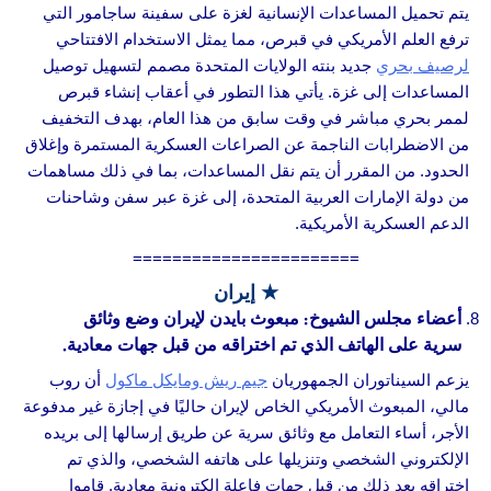
يتم تحميل المساعدات الإنسانية لغزة على سفينة ساجامور التي
ترفع العلم الأمريكي في قبرص، مما يمثل الاستخدام الافتتاحي
لرصيف بحري
جديد بنته الولايات المتحدة مصمم لتسهيل توصيل
المساعدات إلى غزة. يأتي هذا التطور في أعقاب إنشاء قبرص
لممر بحري مباشر في وقت سابق من هذا العام، بهدف التخفيف
من الاضطرابات الناجمة عن الصراعات العسكرية المستمرة وإغلاق
الحدود. من المقرر أن يتم نقل المساعدات، بما في ذلك مساهمات
من دولة الإمارات العربية المتحدة، إلى غزة عبر سفن وشاحنات
الدعم العسكرية الأمريكية.
=======================
★ إيران
أعضاء مجلس الشيوخ: مبعوث بايدن لإيران وضع وثائق
سرية على الهاتف الذي تم اختراقه من قبل جهات معادية.
يزعم السيناتوران الجمهوريان
جيم ريش ومايكل ماكول
أن روب
مالي، المبعوث الأمريكي الخاص لإيران حاليًا في إجازة غير مدفوعة
الأجر، أساء التعامل مع وثائق سرية عن طريق إرسالها إلى بريده
الإلكتروني الشخصي وتنزيلها على هاتفه الشخصي، والذي تم
اختراقه بعد ذلك من قبل جهات فاعلة إلكترونية معادية. قاموا