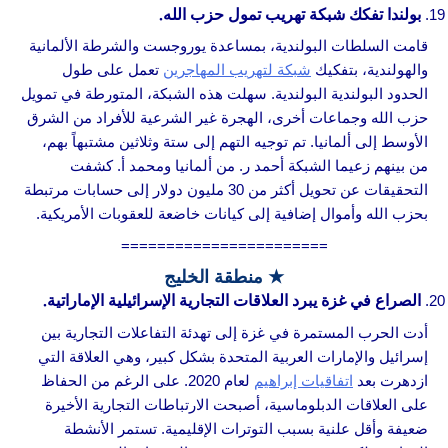
بولندا تفكك شبكة تهريب تمول حزب الله.
قامت السلطات البولندية، بمساعدة يوروجست والشرطة الألمانية
والهولندية، بتفكيك
شبكة لتهريب المهاجرين
تعمل على طول
الحدود البولندية البولندية. سهلت هذه الشبكة، المتورطة في تمويل
حزب الله وجماعات أخرى، الهجرة غير الشرعية للأفراد من الشرق
الأوسط إلى ألمانيا. تم توجيه التهم إلى ستة وثلاثين مشتبهاً بهم،
من بينهم زعيما الشبكة أحمد ر. من ألمانيا ومحمد أ. كشفت
التحقيقات عن تحويل أكثر من 30 مليون دولار إلى حسابات مرتبطة
بحزب الله وأموال إضافية إلى كيانات خاضعة للعقوبات الأمريكية.
=======================
★ منطقة الخليج
الصراع في غزة يبرد العلاقات التجارية الإسرائيلية الإماراتية.
أدت الحرب المستمرة في غزة إلى تهدئة التفاعلات التجارية بين
إسرائيل والإمارات العربية المتحدة بشكل كبير، وهي العلاقة التي
ازدهرت بعد
اتفاقيات إبراهيم
لعام 2020. على الرغم من الحفاظ
على العلاقات الدبلوماسية، أصبحت الارتباطات التجارية الأخيرة
ضعيفة وأقل علنية بسبب التوترات الإقليمية. تستمر الأنشطة