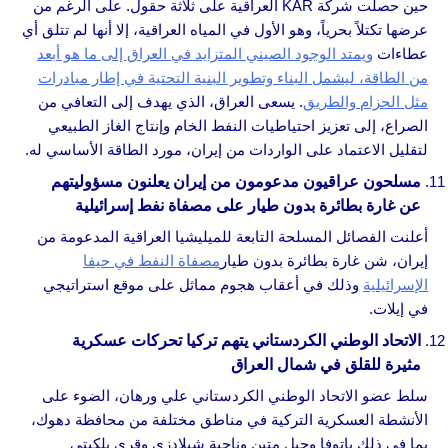
حين حصلت شركة KAR العراقية على ثلاثة حقول. على الرغم من
عرضها تكتلاً بحرياً، وهو الأول في المياه العراقية، إلا أنها لم تتلق أي
عطاءات
ويمتد الوجود الصيني المتزايد في العراق إلى ما هو أبعد
من الطاقة، ليشمل البناء وتطوير البنية التحتية في إطار مبادرات
مثل الحزام والطريق
. يسعى العراق، الذي يهدف إلى التعافي من
الصراع، إلى تعزيز احتياطيات النفط الخام وإنتاج الغاز الطبيعي
لتقليل الاعتماد على الواردات من إيران، مورد الطاقة الأساسي له.
مسلحون عراقيون مدعومون من إيران يعلنون مسؤوليتهم
عن غارة بطائرة بدون طيار على مصفاة نفط إسرائيلية
أعلنت الفصائل المسلحة التابعة للميليشيا العراقية المدعومة من
إيران، شن غارة بطائرة بدون طيار
مصفاة النفط في حيفا
الإسرائيلية
وذلك في أعقاب هجوم مماثل على موقع استراتيجي
في إيلات.
الاتحاد الوطني الكردستاني يتهم تركيا تحركات عسكرية
مثيرة للقلق في شمال العراق
سلط عضو الاتحاد الوطني الكردستاني علي ورهان، الضوء على
الأنشطة العسكرية التركية في مناطق مختلفة من محافظة دهوك،
بما في ذلك باتوفا وجبل متين وناحية شيلادزي وقرى بلكيتي