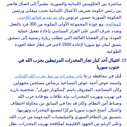
مباشرة بين الحكومتين اللبنانية والسورية، مشيراً إلى اتصال هاتفي
بين رئيس حكومة تصريف الأعمال اللبنانية نجيب ميقاتي ورئيس
الحكومة السورية حسين عرنوس
وقد تم تقديم قوائم اللاجئين
للمعالجة
، مع عودة المجموعة الأولى المكونة من 300 فرد بالفعل.
وشدد شرف الدين على القرار السياسي بإعادة تفعيل عملية
العودة، وذكر القضايا العالقة التي تتطلب زيارة رسمية إلى دمشق.
ينسق لبنان مع سوريا لإعادة 2500 لاجئ في إطار خطة العودة
الطوعية.
اغتيال أحد كبار تجار المخدرات المرتبطين بحزب الله في
جنوب سوريا
قُتل في محافظة درعا
تاجر مخدرات مرتبط بحزب الله اللبناني
واسمه عوض أحمد عوض المساعيد برصاص مسلحين مجهولين.
وكان المساعيد، المعروف باسم “إسكوبار حوران”، شخصية بارزة
في تهريب وتهريب المخدرات، وله علاقات مع قادة حزب الله
وضباط أمن النظام. وكان قد نجا في السابق من محاولة اختطاف
واغتيال. أصبح جنوب سوريا مركزًا لتصنيع المخدرات وتهريبها،
بتنسيق من النظام السوري والميليشيات المدعومة من حزب الله.
وعلى الرغم من الجهود الإقليمية لمكافحة تهريب المخدرات، تظل