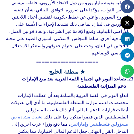
إضافية بقيمة مليار يورو من دول الاتحاد الأوروبي. خاطب ميقاتي
مجلس النواب، مؤكدا على ضرورة التوافق اللبناني بشأن قضية
النزوح السوري، وأعلن عن خطط حكومية لتقليص أعداد اللاجئين
السوريين في لبنان، بما في ذلك تشديد الإجراءات الأمنية على
الأراضي اللبنانية، وقمع الإقامة غير الشرعية، وإنفاذ قوانين العمل.
من ناحية أخرى، سلط المجلس الإسلامي السوري الضوء على محنة
اللاجئين في لبنان، وحث على احترام حقوقهم واستنكر الاستغلال
السياسي لأوضاعهم.
=======================
★ منطقة الخليج
تصاعد التوتر في اجتماع القمة العربية بعد منع الإمارات
دعم الميزانية الفلسطينية
اندلع التوتر في القمة العربية بالمنامة بعد أن عطلت الإمارات
مخصصات لدعم موازنة السلطة الفلسطينية، ما أدى إلى تعديلات
أبطلت قرارات الدعم المالي. أثار ذلك غضب المسؤولين
الفلسطينيين الذين قدموا مذكرة ردا على ذلك.
نشبت مشادة بين
مسؤولين فلسطينيين وإماراتيين
، مما دفع وزراء عرب آخرين إلى
التدخل. القرار النهائي جعل الدعم المالي اختياريا، مما يعكس