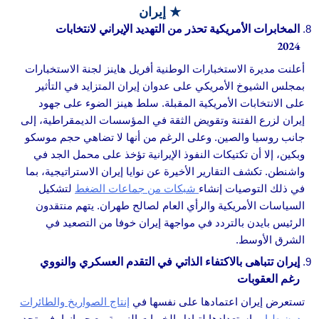
★ إيران
المخابرات الأمريكية تحذر من التهديد الإيراني لانتخابات
2024
أعلنت مديرة الاستخبارات الوطنية أفريل هاينز لجنة الاستخبارات
بمجلس الشيوخ الأمريكي على عدوان إيران المتزايد في التأثير
على الانتخابات الأمريكية المقبلة. سلط هينز الضوء على جهود
إيران لزرع الفتنة وتقويض الثقة في المؤسسات الديمقراطية، إلى
جانب روسيا والصين. وعلى الرغم من أنها لا تضاهي حجم موسكو
وبكين، إلا أن تكتيكات النفوذ الإيرانية تؤخذ على محمل الجد في
واشنطن. تكشف التقارير الأخيرة عن نوايا إيران الاستراتيجية، بما
في ذلك التوصيات إنشاء
شبكات من جماعات الضغط
لتشكيل
السياسات الأمريكية والرأي العام لصالح طهران. يتهم منتقدون
الرئيس بايدن بالتردد في مواجهة إيران خوفا من التصعيد في
الشرق الأوسط.
إيران تتباهى بالاكتفاء الذاتي في التقدم العسكري والنووي
رغم العقوبات
تستعرض إيران اعتمادها على نفسها في
إنتاج الصواريخ والطائرات
بدون طيار
واستعدادها لتبادل الخبرات النووية مع جيرانها، في تحدٍ