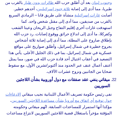
وجنوب لبنان
بعد أن أطلق حزب الله
طائرات بدون طيار
بالقرب من
طبريا، مما أدى إلى إصابة
ثلاثة جنود إسرائيليين
، أحدهم خطير.
أصابت
غارات إسرائيلية
منشأة على طريق قانا – الرمادي السريع
بالقرب من صديقين، مما أدى إلى مقتل شخص واحد. كما
استهدفت غارات أخرى إقليم التفاح وجبل الريحان وعيتا الشعب
وكفركلا، ما أدى إلى اندلاع حرائق ووقوع إصابات. رد حزب الله
بإطلاق صاروخ على المطلة، مما أدى إلى إصابة ثلاثة أشخاص
بجروح خطيرة في شمال إسرائيل، وأطلق صواريخ على مواقع
عسكرية في شمال إسرائيل، بما في ذلك الجليل الأعلى. يأتي هذا
التصعيد في أعقاب اغتيال أحد قادة حزب الله في صور، مما يمثل
أعنف أعمال عنف عبر الحدود منذ أكتوبر/تشرين الأول، مع سقوط
ضحايا من الجانبين ونزوح عشرات الآلاف.
ميقاتي ينفي عقد صفقات مع دول أوروبية بشأن اللاجئين
السوريين
نفى رئيس حكومة تصريف الأعمال اللبنانية نجيب ميقاتي
الادعاءات
حول توقيع أي اتفاق مع أوروبا بشأن مساعدة اللاجئين السوريين
،
مؤكدا أنها استمرار للمساعدات السابقة. اتُهم ميقاتي وحكومته
المؤقتة مؤخراً باستغلال قضية اللاجئين السوريين لانتزاع مساعدات