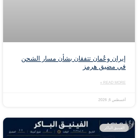
إيران وعُمان تتفقان بشأن مسار الشحن
في مضيق هرمز
READ MORE »
أغسطس 6, 2026
الفينيق الباكر