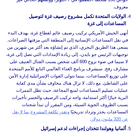
معروف.
الولايات المتحدة تكمل مشروع رصيف غزة لتوصيل
المساعدات إلى غزة
أنهى الجيش الأمريكي تركيب رصيف عائم لقطاع غزة، بهدف البدء
في نقل المساعدات الإنسانية إلى المنطقة التي مزقتها الصراعات.
يسعى هذا الطريق البحري، الذي تم إنشاؤه بعد أكثر من شهرين من
توجيهات الرئيس جو بايدن، إلى زيادة الإمدادات التي تصل إلى غزة،
لا سيما في ضوء نزوح 600 ألف شخص بسبب القتال العنيف على
مشارف رفح. سيشرف برنامج الغذاء العالمي التابع للأمم المتحدة
على توزيع المساعدات، بينما تتولى القوات الإسرائيلية إدارة الأمن
على الشاطئ. مع ذلك، لا تزال هناك مخاوف بشأن مدى كفاية
عمليات تسليم المساعدات لمنع المجاعة، حيث تظل الممرات
البرية خيارًا أكثر استدامة. واجه تركيب الرصيف والجسر تأخيرات
بسبب الظروف الجوية السيئة، ومن المقرر أن تبدأ شحنات
المساعدات بحذر وتزداد تدريجيًا
وتقدر تكلفة المشروع بما لا يقل
عن 320 مليون دولار
.
ألمانيا وهولندا تتخذان إجراءات لدعم إسرائيل