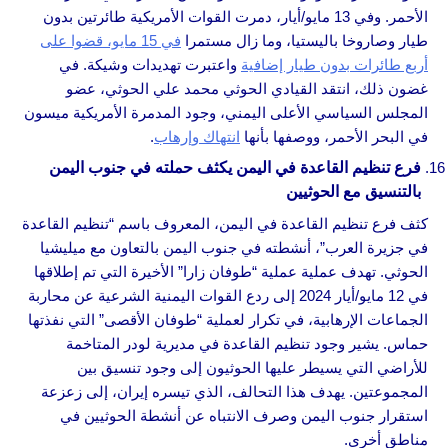
الأحمر. وفي 13 مايو/أيار، دمرت القوات الأمريكية طائرتين بدون
طيار وصاروخا باليستيا، وما زال مستمرا
في 15 مايو، قضوا على
أربع طائرات بدون طيار إضافية
واعتبرت تهديدات وشيكة. في
غضون ذلك، انتقد القيادي الحوثي محمد علي الحوثي، عضو
المجلس السياسي الأعلى اليمني، وجود المدمرة الأمريكية ميسون
في البحر الأحمر، ووصفها بأنها
انتهاك وإرهاب
.
فرع تنظيم القاعدة في اليمن يكثف حملته في جنوب اليمن
بالتنسيق مع الحوثيين
كثف فرع تنظيم القاعدة في اليمن، المعروف باسم “تنظيم القاعدة
في جزيرة العرب”، أنشطته في جنوب اليمن بالتعاون مع ميليشيا
الحوثي. تهدف عملية عملية “طوفان زارا” الأخيرة التي تم إطلاقها
في 12 مايو/أيار 2024 إلى ردع القوات اليمنية الشرعية عن محاربة
الجماعات الإرهابية، في تكرار لعملية “طوفان الأقصى” التي نفذتها
حماس. يشير وجود تنظيم القاعدة في مديرية لودر المتاخمة
للأراضي التي يسيطر عليها الحوثيون إلى وجود تنسيق بين
المجموعتين. يهدف هذا التحالف، الذي تيسره إيران، إلى زعزعة
استقرار جنوب اليمن وصرف الانتباه عن أنشطة الحوثيين في
مناطق أخرى.