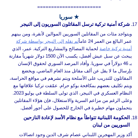
=======================
★ سوريا
شركة أمنية تركية ترسل المقاتلون السوريون إلى النيجر
ويتواجد مئات من المقاتلين السوريين الموالين لأنقرة، ومن بينهم
عمر البالغ من العمر 24 عاماً
تم نقله إلى النيجر بواسطة شركة
أمنية تركية خاصة
لحماية المصالح والمشاريع التركية. عمر، الذي
يبحث عن سبل عيش أفضل، يكسب الآن 1500 دولار شهرياً مقارنة
بـ 46 دولاراً في سوريا. وأفاد المرصد السوري لحقوق الإنسان
بإرسال ما لا يقل عن ألف مقاتل منذ العام الماضي. ويخضع
المقاتلون للتدريب على الأسلحة ويتم نشرهم في مواقع الحراسة،
ويتم تكليف بعضهم بمكافحة بوكو حرام. عمّقت تركيا علاقاتها مع
النظام العسكري في النيجر، الذي تولى السلطة في يوليو 2023.
وعلى الرغم من مزاعم السرية والاستغلال، فإن هؤلاء المقاتلين
يتحملون مهام خطيرة في الخارج للحصول على أجور أفضل.
الحكومة اللبنانية تتواطأ مع نظام الأسد لإعادة النازحين
السوريين من لبنان
أكد وزير المهجرين اللبناني عصام شرف الدين وجود اتصالات