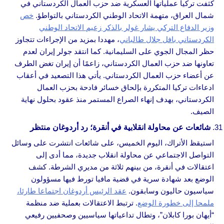
كثفت تركيا عملياتها العسكرية ضد حزب العمال الكردستاني في
شمال العراق، متهمة الاتحاد الوطني الكردستاني بالتواطؤ.
خص
وزير الدفاع التركي يشار غولر بالذكر زعيم الاتحاد الوطني
الكردستاني بافل جلال طالباني
، مهددا بمزيد من الإجراءات تتجاوز
حظر المجال الجوي على السليمانية. كما انتقد جولر إيران لعدم
تعاونها ضد حزب العمال الكردستاني، زاعمًا أن إيران تغض الطرف
عن أعضاء حزب العمال الكردستاني. يأتي هذا التصعيد في أعقاب
ادعاءات تركيا المتكررة بإلحاق خسائر فادحة بحزب العمال
الكردستاني، بهدف إنهاء الصراع المستمر منذ عقود بحلول نهاية
الصيف.
شائعات عن محاولة انقلابية في أنقرة؛ رد أردوغان منتظر
استيقظ الأتراك، اليوم الخميس، على شائعات انتشرت على وسائل
التواصل الاجتماعي عن محاولة انقلاب جديدة، مما أدى إلى
اعتقالات في أنقرة، من بينهم ثلاثة من مديري الشرطة. كشف
الوضع بعد شهادة سرية في قضية مافيا تورط فيها مسؤولون
سياسيون حاليون وسابقون.
عقد الرئيس أردوغان اجتماعا طارئا،
ملمحا إلى خطورة الوضع
. ترتبط الاعتقالات بعملية ضد منظمة
“أيهان بورا كابلان”، وتطال تداعياتها سياسيين وصحفيين رفيعي