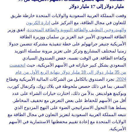
مليار دولار إلى 17 مليار دولار
وقعت المملكة العربية السعودية والولايات المتحدة خارطة طريق
للتعاون في مجال الطاقة، مع التركيز على
إدارة الكربون
والهيدروجين النظيف والطاقة النووية والطاقة المتجددة
. اتفق وزير
الطاقة السعودي الأمير عبد العزيز بن سلمان ووزيرة الطاقة
الأمريكية جنيفر جرانهولم على خطة تنفيذية مشتركة تتضمن جدولا
زمنيا لمختلف المشاريع وتركز على تعزيز مرونة سلسلة التوريد
وكفاءة الطاقة. في الوقت نفسه، خفض الصندوق السيادي
السعودي بشكل كبير حيازاته في الأسهم الأمريكية، حيث
انخفضت
من 35 مليار دولار إلى 18 مليار دولار بنهاية الربع الأول من عام
2024.
تجرد الصندوق بالكامل من الشركات المالية الأمريكية وقطاع
السفر، بما في ذلك حصص ملحوظة في بلاك روك، وكرنفال كورب،
وبوكينغ هولدينغز. بدلاً من ذلك، اختارت خيارات الشراء على عدد
أقل من الأسهم للحفاظ على بعض التعرض مع تخفيف المخاطر.
يسلط هذا التحول الاستراتيجي الضوء على النهج المزدوج الذي
تتبعه المملكة العربية السعودية لتعزيز التعاون في مجال الطاقة مع
الولايات المتحدة مع إعادة تقييم محفظتها الاستثمارية في الأسهم
الأمريكية.