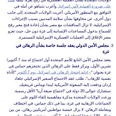
على ضرورة العملية لأمن إسرائيل
وأعرب نتنياهو عن أمله في
التوافق مع المنظور الأمريكي. أعربت الولايات المتحدة، إلى جانب
دول أخرى، عن مخاوفها بشأن سلامة المدنيين بسبب الإجراءات
الإسرائيلية. لا تزال المناقشات مع مصر بشأن إعادة فتح معبر رفح
للسماح بدخول المساعدات الإنسانية إلى غزة دون حل، حيث تعزو
مصر الإغلاق إلى العمليات العسكرية الإسرائيلية المستمرة.
مجلس الأمن الدولي يعقد جلسة خاصة بشأن الرهائن في
غزة
يعقد مجلس الأمن التابع للأمم المتحدة أول اجتماع له منذ 7 أكتوبر/
تشرين الأول، ويركز فقط على الرهائن الذين تحتجزهم حماس في
غزة بعنوان “
– إدانة احتجاز الرهائن في إسرائيل يوم 7 أكتوبر
“كأداة
نفسية للإرهاب”، طلب عقد الاجتماع السفير الإسرائيلي جلعاد
إردان ودفعت إليه المبعوثة الأمريكية ليندا توماس غرينفيلد.
ستشارك حوالي 20 دولة في “اجتماع صيغة آريا” الأقل رسمية.
وزعت الولايات المتحدة مذكرة مفاهيمية إلقاء اللوم على
الجماعات الإرهابية في غزة، بما في ذلك حماس، في اختطاف
ومعاملة الرهائن. لا يزال خمسة مواطنين أمريكيين رهائن، من بين
حوالي 130 شخصًا اختطفوا في 7 أكتوبر، ووضعهم الحالي غير