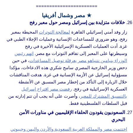
=======================
★ مصر وشمال أفريقيا
خلافات متزايدة بين إسرائيل ومصر حول معبر رفح
زار وفد أمني إسرائيلي القاهرة
لمعالجة التوترات
المحيطة بمعبر
رفح، وهو ضروري للمساعدات الإنسانية وعمليات الإجلاء الطبي في
غزة. أدت العمليات العسكرية الإسرائيلية الأخيرة في رفح
وسيطرتها على المعبر إلى تفاقم التوترات مع مصر.
اتهم رئيس
الوزراء بنيامين نتنياهو مصر بعرقلة توصيل المساعدات
، في حين
دحض وزير الخارجية المصري سامح شكري هذه الادعاءات، مؤكدا
مسؤولية إسرائيل عن الأزمة الإنسانية في غزة. هدفت المناقشات
خلال الزيارة إلى التأكد من إخطار مصر المسبق عن الأنشطة
العسكرية الإسرائيلية في رفح.
رفضت مصر اقتراح إسرائيل
بالتنسيق المشترك للمعبر
، وأصرت على أنه يجب أن تتم إدارته من
قبل السلطات الفلسطينية فقط.
السعوديون يقودون الحلفاء الإقليميين في مناورات الأمن
البحري
اختتمت مصر والمملكة العربية السعودية والأردن واليمن وجيبوتي