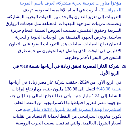
مؤخرًا مناورات تدريبية بحرية مشتركة، تُعرف باسم “الموجة
الحمراء – 7”
، أجريت في المياه الإقليمية السعودية. تهدف
التدريبات إلى تعزيز التعاون والوحدة بين القوات البحرية المشاركة،
وتضمنت تدريبات لمواجهة التهديدات المختلفة مثل هجمات الزوارق
السريعة وحقوق التفتيش. تضمنت العروض العملية اقتحام جزيرة
ساحلية، وعرض الجهود المنسقة بين الوحدات الجوية والبحرية
لضمان نجاح العمليات. سلطت هذه التدريبات الضوء على التعاون
الإقليمي في الوقت الذي يواصل فيه الحوثيون مهاجمة طرق
الشحن في البحر الأحمر وخارجه.
شركة الغاز المصرية تحقق زيادة في أرباحها بنسبة 48% في
الربع الأول
في الربع الأول من 2024، حققت شركة غاز مصر زيادة في أرباحها
بنسبة 48.08%
لتصل إلى 138.96 مليون جنيه، مع ارتفاع إيرادات
النشاط إلى 1.31 مليار جنيه. يأتي هذا النجاح المالي جنبا إلى جنب
مع جهود مصر لتعزيز احتياطياتها الاستراتيجية من النفط الخام.
استثمرت الهيئة المصرية العامة للبترول 76.18 مليار جنيه
في
تكوين مخزون استراتيجي من النفط لحماية الاقتصاد من تقلبات
أسعار البترول العالمية، والتي تفاقمت بسبب الحرب الروسية