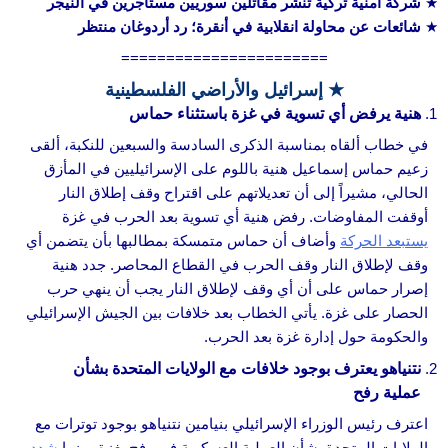
شركة أمنية تركية تنشر مقاتلين سوريين مستأجرين في النيجر
شائعات عن محاولة انقلابية في أنقرة؛ رد أردوغان منتظر
=======================
★ إسرائيل والأراضي الفلسطينية
هنية يرفض أي تسوية في غزة باستثناء حماس
في خطاب ألقاه بمناسبة الذكرى السادسة والسبعين للنكبة، ألقى
زعيم حماس إسماعيل هنية باللوم على الإسرائيليين في المأزق
الحالي، مشيراً إلى أن تعديلاتهم على اقتراح وقف إطلاق النار
أوقفت المفاوضات. رفض هنية أي تسوية بعد الحرب في غزة
يستبعد الحركة
وأضاف أن حماس متمسكة بمطالبها بأن يتضمن أي
وقف لإطلاق النار وقف الحرب في القطاع المحاصر. جدد هنية
إصرار حماس على أن أي وقف لإطلاق النار يجب أن ينهي حرب
الحصار على غزة. يأتي الخطاب بعد خلافات بين الجيش الإسرائيلي
والحكومة حول إدارة غزة بعد الحرب.
نتنياهو يعترف بوجود خلافات مع الولايات المتحدة بشأن
عملية رفح
اعترف رئيس الوزراء الإسرائيلي بنيامين نتنياهو بوجود توترات مع
الولايات المتحدة بشأن العملية العسكرية في رفح بغزة. بينما
شدد