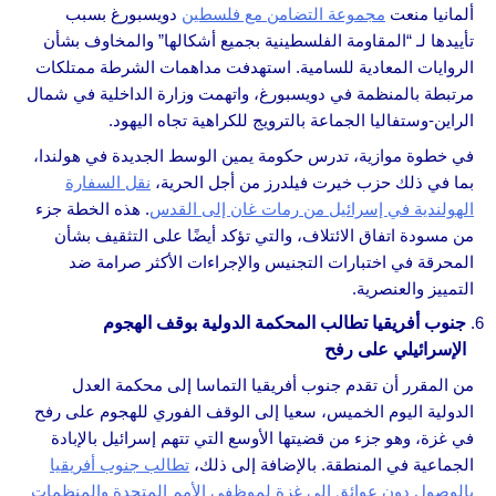
ألمانيا منعت
مجموعة التضامن مع فلسطين
دويسبورغ بسبب
تأييدها لـ “المقاومة الفلسطينية بجميع أشكالها” والمخاوف بشأن
الروايات المعادية للسامية. استهدفت مداهمات الشرطة ممتلكات
مرتبطة بالمنظمة في دويسبورغ، واتهمت وزارة الداخلية في شمال
الراين-وستفاليا الجماعة بالترويج للكراهية تجاه اليهود.
في خطوة موازية، تدرس حكومة يمين الوسط الجديدة في هولندا،
بما في ذلك حزب خيرت فيلدرز من أجل الحرية،
نقل السفارة
الهولندية في إسرائيل من رمات غان إلى القدس
. هذه الخطة جزء
من مسودة اتفاق الائتلاف، والتي تؤكد أيضًا على التثقيف بشأن
المحرقة في اختبارات التجنيس والإجراءات الأكثر صرامة ضد
التمييز والعنصرية.
جنوب أفريقيا تطالب المحكمة الدولية بوقف الهجوم
الإسرائيلي على رفح
من المقرر أن تقدم جنوب أفريقيا التماسا إلى محكمة العدل
الدولية اليوم الخميس، سعيا إلى الوقف الفوري للهجوم على رفح
في غزة، وهو جزء من قضيتها الأوسع التي تتهم إسرائيل بالإبادة
الجماعية في المنطقة. بالإضافة إلى ذلك،
تطالب جنوب أفريقيا
بالوصول دون عوائق إلى غزة لموظفي الأمم المتحدة والمنظمات