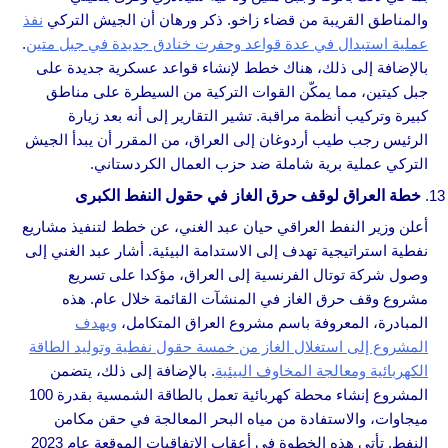
والمناطق القريبة من قضاء زاخو. ذكر ورهان أن الجيش التركي
نفذ
عملية استبدال في عدة قواعد وحفرت خنادق جديدة في جبل متين
.
بالإضافة إلى ذلك، هناك خطط لإنشاء قواعد عسكرية جديدة على
جبل كيتين، مما يمكّن القوات التركية من السيطرة على مناطق
كبيرة وتركيب أنظمة مراقبة. تشير التقارير إلى أنه بعد زيارة
الرئيس رجب طيب أردوغان إلى العراق، من المقرر أن يبدأ الجيش
التركي عملية برية شاملة ضد حزب العمال الكردستاني.
خطة العراق لوقف حرق الغاز في حقول النفط الكبرى
أعلن وزير النفط العراقي حيان عبد الغني، عن خطط لتنفيذ مشاريع
نفطية استراتيجية تهدف إلى الاستدامة البيئية. أشار عبد الغني إلى
وصول شركة توتال الفرنسية إلى العراق، مؤكدا على تسريع
مشروع وقف حرق الغاز في المنشآت القائمة خلال عام. هذه
المبادرة، المعروفة باسم مشروع العراق المتكامل،
ويهدف
المشروع إلى استغلال الغاز من خمسة حقول نفطية وتوليد الطاقة
الكهربائية ومعالجة المخاوف البيئية
. بالإضافة إلى ذلك، يتضمن
المشروع إنشاء محطة كهربائية تعمل بالطاقة الشمسية بقدرة 100
ميجاوات، والاستفادة من مياه البحر المعالجة في حقن مكامن
النفط. تأتي هذه الخطوة في أعقاب الاتفاقيات الموقعة عام 2023