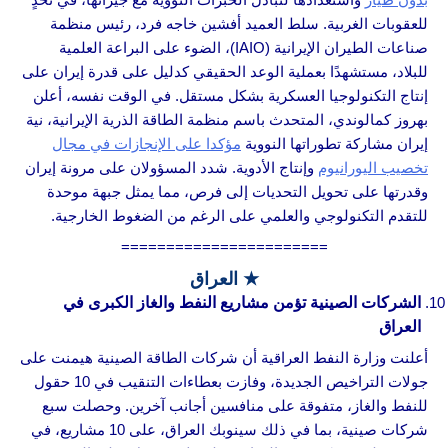
للعقوبات الغربية. سلط العميد أفشين خاجه فرد، رئيس منظمة
صناعات الطيران الإيرانية (IAIO)، الضوء على البراعة العلمية
للبلاد، مستشهدًا بعملية الوعد الحقيقي كدليل على قدرة إيران على
إنتاج التكنولوجيا العسكرية بشكل مستقل. في الوقت نفسه، أعلن
بهروز كمالوندي، المتحدث باسم منظمة الطاقة الذرية الإيرانية، نية
إيران مشاركة تطوراتها النووية
مؤكدا على الإنجازات في مجال
تخصيب اليورانيوم
وإنتاج الأدوية. شدد المسؤولان على مرونة إيران
وقدرتها على تحويل التحديات إلى فرص، مما يمثل جبهة موحدة
للتقدم التكنولوجي والعلمي على الرغم من الضغوط الخارجية.
=======================
★ العراق
الشركات الصينية تؤمن مشاريع النفط والغاز الكبرى في
العراق
أعلنت وزارة النفط العراقية أن شركات الطاقة الصينية هيمنت على
جولات التراخيص الجديدة، وفازت بعطاءات التنقيب في 10 حقول
للنفط والغاز، متفوقة على منافسين أجانب آخرين. وحصلت سبع
شركات صينية، بما في ذلك سينوبك العراق، على 10 مشاريع، في