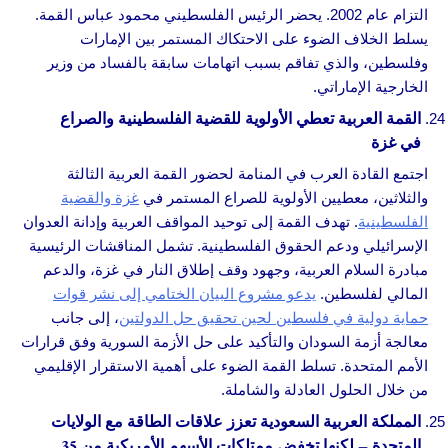
التزام عام 2002. يحضر الرئيس الفلسطيني محمود عباس القمة.
يسلط الخلاف الضوء على الاحتكاك المستمر بين الإمارات
وفلسطين، والذي تفاقم بسبب اتهامات سابقة بالفساد من وزير
الخارجية الإماراتي.
القمة العربية تعطي الأولوية للقضية الفلسطينية والصراع
في غزة
اجتمع القادة العرب في المنامة لحضور القمة العربية الثالثة
والثلاثين، معطيين الأولوية للصراع المستمر في
غزة والقضية
الفلسطينية
. تهدف القمة إلى توحيد المواقف العربية وإدانة العدوان
الإسرائيلي ودعم الحقوق الفلسطينية. تشمل المناقشات الرئيسية
مبادرة السلام العربية، وجهود وقف إطلاق النار في غزة، والدعم
المالي لفلسطين.
يدعو مشروع البيان الختامي إلى نشر قوات
حماية دولية في فلسطين لحين تحقيق حل الدولتين
، إلى جانب
معالجة أزمة السودان والتأكيد على حل الأزمة السورية وفق قرارات
الأمم المتحدة. تسلط القمة الضوء على أهمية الاستقرار الإقليمي
من خلال الحلول العادلة والشاملة.
المملكة العربية السعودية تعزز علاقات الطاقة مع الولايات
المتحدة – لكنها تخفض ممتلكات الأسهم الأمريكية من 35