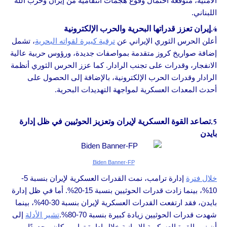
الأمنية، متوقعةً احتمال وقوع هجمات انتقامية من إيران وحزب الله
اللبناني.
4.إيران تعزز قدراتها البحرية والحرب الإلكترونية
أعلن الحرس الثوري الإيراني عن
ترقية كبيرة لقواته البحرية
، تشمل
إضافة صواريخ كروز متقدمة بمواصفات جديدة، ورؤوس حربية عالية
الانفجار، وقدرات على تجنب الرادار. كما عزز الحرس الثوري أنظمة
الرادار وقدرات الحرب الإلكترونية، بالإضافة إلى الحصول على
أحدث المعدات العسكرية لمواجهة التهديدات البحرية.
5.تصاعد القوة العسكرية لإيران وتعزيز الحوثيين في ظل إدارة
بايدن
Biden Banner-FP
خلال فترة
إدارة ترامب، نمت القدرات العسكرية لإيران بنسبة 5-
10%، بينما زادت قدرات الحوثيين بنسبة 15-20%. أما في ظل إدارة
بايدن، فقد ارتفعت القدرات العسكرية لإيران بنسبة 30-40%، بينما
شهدت قدرات الحوثيين زيادة كبيرة بنسبة 70-80%.
تشير الأدلة
إلى
أن نمو القوة العسكرية الإيرانية خلال إدارة ترامب كان محدودًا