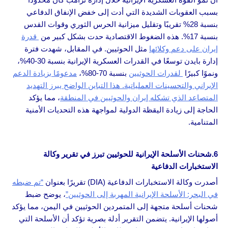
بسبب العقوبات الشديدة التي أدت إلى خفض الإنفاق الدفاعي
بنسبة 28% تقريبًا وتقليل ميزانية الحرس الثوري وقوات القدس
بنسبة 17%. هذه الضغوط الاقتصادية حدت بشكل كبير من
قدرة
إيران على دعم وكلائها
مثل الحوثيين. في المقابل، شهدت فترة
إدارة بايدن توسعًا في القدرات العسكرية الإيرانية بنسبة 30-40%،
ونموًا كبيرًا
لقدرات الحوثيين
بنسبة 70-80%،
مدعومًا بزيادة الدعم
الإيراني والتحسينات العملياتية. هذا التباين الواضح يبرز التهديد
المتصاعد الذي تشكله إيران والحوثيين في المنطقة
، مما يؤكد
الحاجة إلى زيادة اليقظة الدولية لمواجهة هذه التحديات الأمنية
المتنامية.
6.شحنات الأسلحة الإيرانية للحوثيين تبرز في تقرير وكالة
الاستخبارات الدفاعية
أصدرت وكالة الاستخبارات الدفاعية (DIA) تقريرًا بعنوان
“تم ضبطه
في البحر: الأسلحة الإيرانية المهربة إلى الحوثيين”
، يوضح ضبط
شحنات أسلحة متجهة إلى المتمردين الحوثيين في اليمن، مما يؤكد
أصولها الإيرانية. يتضمن التقرير أدلة بصرية تؤكد أن الأسلحة التي