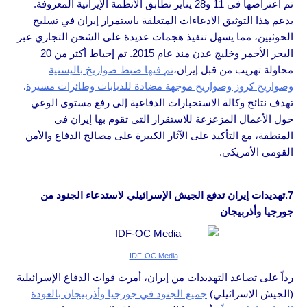
تم اعتراضها في 11 و28 يناير تطابق الأنظمة الإيرانية المعروفة.
يدعم هذا التوثيق الادعاءات المتعلقة باستمرار إيران في تسليح
الحوثيين، مما يسهل تنفيذ هجمات عديدة على الشحن التجاري عبر
البحر الأحمر وخليج عدن منذ عام 2015. تم إحباط أكثر من 20
محاولة تهريب من قبل إيران،
تم فيها ضبط صواريخ باليستية
وصواريخ كروز وصواريخ موجهة مضادة للدبابات وطائرات مسيرة
.
تهدف نتائج وكالة الاستخبارات الدفاعية إلى رفع مستوى الوعي
حول الأعمال المزعزعة للاستقرار التي تقوم بها إيران في
المنطقة، مع التأكيد على الآثار الكبيرة على مصالح الدفاع والأمن
القومي الأمريكي.
7.تهديدات إيران تدفع الجيش الإسرائيلي لاستدعاء الجنود من
جورجيا وأذربيجان
IDF-OC Media
رداً على تصاعد التهديدات من إيران، أمرت قوات الدفاع الإسرائيلية
(الجيش الإسرائيلي)
جميع الجنود في جورجيا وأذربيجان بالعودة