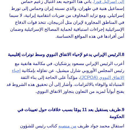
إلى إسرائيل فوراً
. يأتي هذا التوجيه بعد اغتيال زعيم حماس
إسماعيل هنية في طهران، والذي نسبته إيران وحماس إلى تورط
إسرائيلي. ومع تزايد المخاوف من ضربات انتقامية إيرانية، لا سيما
في المناطق المجاورة لإيران مثل أذربيجان، تتخذ قوات الدفاع
الإسرائيلية إجراءات استباقية لحماية المصالح الإسرائيلية وضمان
أمن أفرادها في هذه المواقع الحساسة.
8.الرئيس الإيراني يدعو لإحياء الاتفاق النووي وسط توترات إقليمية
أعرب الرئيس الإيراني مسعود پزشكيان، في مكالمة هاتفية مع
رئيس المجلس الأوروبي شارل ميشيل، عن تفاؤله بإمكانية
إحياء
الاتفاق النووي (JCPOA)
، مؤكداً على الحاجة إلى بناء الثقة
المتبادلة والوفاء بالالتزامات. وأشار إلى أن تحقيق هذه الشروط قد
يفتح أبواباً لمزيد من التعاون يتجاوز الاتفاق النووي.
9.ظريف يستقيل بعد 11 يومًا بسبب خلافات حول تعيينات في
الحكومة
استقال محمد جواد ظريف
من منصبه
كنائب رئيس للشؤون