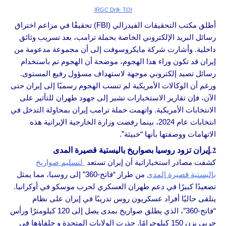
IRGC Drill- TOI
أطلق مكتب التحقيقات الفيدرالي (FBI) تحقيقًا في مزاعم اختراق
رسائل البريد الإلكتروني الخاصة بحملة ترامب، بعد تسريب وثائق
داخلية. وأشارت شركة مايكروسوفت إلى أن مجموعة مدعومة من
إيران قد تكون وراء هذا الهجوم، موضحة أن الهجوم تم باستخدام
رسائل تصيد إلكتروني موجهة لاستهداف مسؤول رفيع المستوى.
ورغم أن الوكالات الأمريكية لم تنسب الهجوم رسميًا إلى إيران حتى
الآن، فإن تقارير الاستخبارات تشير إلى جهود طهران للتأثير على
الانتخابات الأمريكية. واتهمت حملة ترامب إيران بمحاولة التدخل في
انتخابات عام 2024، بينما رفضت وزارة الخارجية الإيرانية هذه
الاتهامات ووصفتها بأنها “خبيثة”.
2.إيران تزود روسيا بصواريخ باليستية قصيرة المدى
كشفت مصادر استخباراتية أن إيران تستعد
لتسليم صواريخ
باليستية قصيرة المدى
من طراز “فاتح-360” إلى روسيا، مما يمثل
تصعيدًا كبيرًا في دعم طهران العسكري لحرب موسكو في أوكرانيا.
يتلقى حاليًا أفراد عسكريون روس تدريبًا في إيران على نظام
“فاتح-360″، الذي يطلق صواريخ بمدى يصل إلى 120 كيلومترًا ورأس
حربي يزن 150 كيلوجرامًا. حذرت الولايات المتحدة و حلفاؤها في