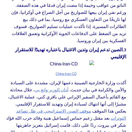
الناتو من عواقب وخيمة إذا مضت إيران قدمًا في هذه الصفقة.
ورغم نفي إيران بيعها للصواريخ من أجل الصراع في أوكرانيا، فإن
لها تاريخًا من التعاون العسكري مع روسيا، بما في ذلك بيع
الطائرات المسيرة. إذا تأكدت عمليات تسليم الصواريخ، فسوف
تزيد من الضغط على الدفاعات الجوية الأوكرانية وتعمق العلاقات
العسكرية بين إيران وروسيا.
3.الصين تدعم إيران وتدين الاغتيال باعتباره تهديدًا للاستقرار
الإقليمي
China-Iran-CD
أكدت وزارة الخارجية الصينية دعمها لإيران، مشددة على السيادة
والأمن والكرامة في بيان حديث.
أدان الوزير وانغ يي
، خلال محادثة
مع القائم بأعمال السفير الإيراني علي باقري كني، عملية الاغتيال،
مشيرًا إلى أنها انتهاك لسيادة إيران وتهديد للاستقرار الإقليمي.
يعكس هذا الموقف
موقف الصين الاستراتيجي في ظل تصاعد
التوترات
بعد مقتل زعيم حماس إسماعيل هنية وقائد حزب الله فؤاد
شكر في بيروت. ردًا على ذلك، قامت إسرائيل بتعزيز جاهزيتها