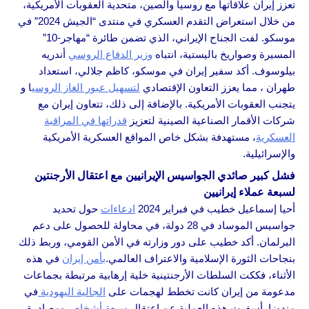
تعزز إيران علاقاتها مع روسيا والصين، متحدية العقوبات الأمريكية،
من خلال استعراض التقدم العسكري في منتدى “الجيش 2024” في
موسكو. لفت الجناح الإيراني، الذي تضمن طائرة “مهاجر-10”
المسيرة وصواريخ باليستية، انتباه
وزير الدفاع الروسي
أندريه
بيلوسوف. أكد سفير إيران في موسكو، كاظم جلالي، استعداد
طهران ، مما يعزز التعاون الإقتصادي
لتسهيل عبور الغاز الروسي
ا و
يتجنب العقوبات الأمريكية. بالإضافة إلى ذلك، تتعاون إيران مع
شركات الأقمار الصناعية الصينية لتعزيز
قدراتها في المراقبة
العسكرية
، مستهدفة بشكل خاص المواقع العسكرية الأمريكية
والإسرائيلية.
فشل كبير صائدي الجواسيس الإيرانيين مع اعتقال الأرجنتين
لسبعة عملاء إيرانيين
أحيا إسماعيل خطيب في فبراير 2024
ادعاءات
حول تحديد
جواسيس الموساد في 28 دولة، في محاولة للحصول على دعم
البرلمان. أكد خطيب على دور وزارته في الأمن القومي، وربط ذلك
بنجاحات الثورة الإسلامية والاعتراف العالمي.
بأمن إيران
في هذه
الأثناء، فككت السلطات الأرجنتينية خلية إرهابية مرتبطة بجماعات
مدعومة من إيران كانت تخطط لهجمات على
الجالية اليهودية
في
مندوزا. أسفرت هذه العملية عن اعتقال
سبعة أشخاص
ومصادرة