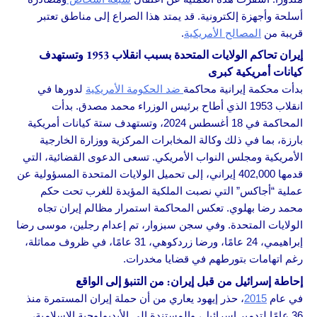
أسلحة وأجهزة إلكترونية. قد يمتد هذا الصراع إلى مناطق تعتبر
قريبة من
المصالح الأمريكية
.
إيران تحاكم الولايات المتحدة بسبب انقلاب 1953 وتستهدف
كيانات أمريكية كبرى
بدأت محكمة إيرانية محاكمة
ضد الحكومة الأمريكية
لدورها في
انقلاب 1953 الذي أطاح برئيس الوزراء محمد مصدق. بدأت
المحاكمة في 18 أغسطس 2024، وتستهدف ستة كيانات أمريكية
بارزة، بما في ذلك وكالة المخابرات المركزية ووزارة الخارجية
الأمريكية ومجلس النواب الأمريكي. تسعى الدعوى القضائية، التي
قدمها 402,000 إيراني، إلى تحميل الولايات المتحدة المسؤولية عن
عملية “أجاكس” التي نصبت الملكية المؤيدة للغرب تحت حكم
محمد رضا بهلوي. تعكس المحاكمة استمرار مظالم إيران تجاه
الولايات المتحدة. وفي سجن سبزوار، تم إعدام رجلين، موسى رضا
إبراهيمي، 24 عامًا، ورضا زردكوهي، 31 عامًا، في ظروف مماثلة،
رغم اتهامات بتورطهم في قضايا مخدرات.
إحاطة إسرائيل من قبل إيران: من التنبؤ إلى الواقع
في عام
2015
، حذر إيهود يعاري من أن حملة إيران المستمرة منذ
36 عامًا لتدمير إسرائيل، والمستندة إلى الأيديولوجية الإسلامية،