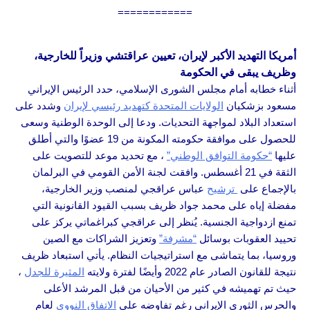
============
أمريكا التهديد الأكبر لإيران، تعيين عراقتشي وزيراً للخارجية،
وظريف يبقى في الحكومة
أثناء خطابه أمام مجلس الشورى الإسلامي، حدد الرئيس الإيراني
مسعود بزشكيان
الولايات المتحدة كتهديد رئيسي لإيران
وشدد على
استعداد البلاد لمواجهة التحديات. ودعا إلى الوحدة الوطنية وسعى
للحصول على موافقة حكومته المكونة من 19 عضوًا والتي أطلق
عليها
“حكومة التوافق الوطني”
، مع تحديد موعد للتصويت على
الثقة في 21 أغسطس. وافقت لجنة الأمن القومي في البرلمان
بالإجماع على
ترشيح
عباس عراقجي لمنصب وزير الخارجية،
مفضلة إياه على محمد جواد ظريف بسبب القيود القانونية التي
تمنع ازدواجية الجنسية. يُنظر إلى عراقجي كبراغماتي يركز على
تحييد العقوبات بوسائل
“مشرفة”
وتعزيز الشراكات مع الصين
وروسيا، بما يتماشى مع استراتيجيات النظام. يأتي استبعاد ظريف
نتيجة للقانون الصادر عام 2022 وأيضًا لفترة ولايته
المثيرة للجدل
،
حيث تم تهميشه في كثير من الأحيان من قبل المرشد الأعلى
والحرس الثوري الإيراني رغم تفاوضه على
الاتفاق النووي
لعام