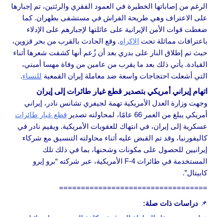
الرغم من إصاباتها الخطيرة في العمود الفقري والرئتين، تم إجبارها
على الاعتراف وهي طريحة الفراش في مستشفى بطهران. كما
ضغطت قوات الأمن الإيرانية على عائلتها لإجبارهم على الإدلاء
باعترافات مماثلة تحت
الإكراه
. وقع الحادث بالقرب من بحر قزوين،
حيث تم إطلاق النار على بدري بعد أن زُعم أنها كشفت شعرها أثناء
القيادة. يأتي ذلك بعد ما يقرب من عامين من وفاة مهسا أميني،
التي أشعلت احتجاجات واسعة ضد معاملة إيران القمعية
للنساء
.
اتهام إيراني أمريكي بتصدير قطع غيار طائرات إلى إيران
وجهت وزارة العدل الأمريكية تهمة لجيفري تشانس نادر، إيراني
أمريكي يبلغ من العمر 66 عامًا، لمحاولته تصدير
قطع غيار طائرات
عسكرية إلى إيران، في انتهاك للعقوبات الأمريكية. ويقيم نادر في
كاليفورنيا، وقد تم القبض عليه أثناء محاولته التنسيق مع شركاء
إيرانيين للحصول على مكونات وشحنها، بما في ذلك تلك
المستخدمة في طائرات F-4 الأمريكية، عبر شركته “برو إيرو
كابيتال”.
==================================
📌
دراسات ذات صلة: