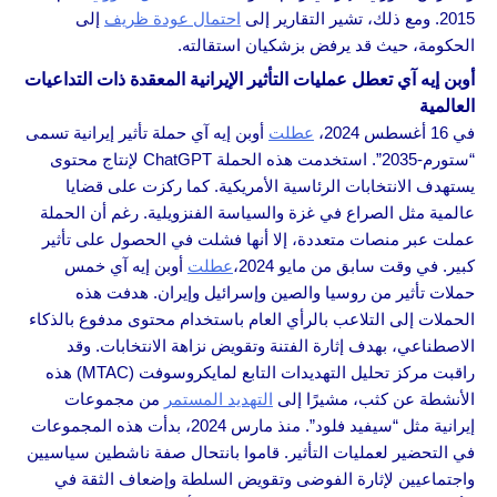
2015. ومع ذلك، تشير التقارير إلى
احتمال عودة ظريف
إلى
الحكومة، حيث قد يرفض بزشكيان استقالته.
أوبن إيه آي تعطل عمليات التأثير الإيرانية المعقدة ذات التداعيات
العالمية
في 16 أغسطس 2024،
عطلت
أوبن إيه آي حملة تأثير إيرانية تسمى
“ستورم-2035”. استخدمت هذه الحملة ChatGPT لإنتاج محتوى
يستهدف الانتخابات الرئاسية الأمريكية. كما ركزت على قضايا
عالمية مثل الصراع في غزة والسياسة الفنزويلية. رغم أن الحملة
عملت عبر منصات متعددة، إلا أنها فشلت في الحصول على تأثير
كبير. في وقت سابق من مايو 2024،
عطلت
أوبن إيه آي خمس
حملات تأثير من روسيا والصين وإسرائيل وإيران. هدفت هذه
الحملات إلى التلاعب بالرأي العام باستخدام محتوى مدفوع بالذكاء
الاصطناعي، بهدف إثارة الفتنة وتقويض نزاهة الانتخابات. وقد
راقبت مركز تحليل التهديدات التابع لمايكروسوفت (MTAC) هذه
الأنشطة عن كثب، مشيرًا إلى
التهديد المستمر
من مجموعات
إيرانية مثل “سيفيد فلود”. منذ مارس 2024، بدأت هذه المجموعات
في التحضير لعمليات التأثير. قاموا بانتحال صفة ناشطين سياسيين
واجتماعيين لإثارة الفوضى وتقويض السلطة وإضعاف الثقة في