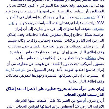
تهدف إلى تطويقها. وقد تحقق هذا التنبؤ في 7 أكتوبر 2023. يجادل
المحللون بأن سياسات الترضية التي انتهجها الرئيس بايدن منذ عام
2020
شجعت إيران
، مما أدى إلى جهود لإبادة إسرائيل في 7 أكتوبر
2023. وانتقدت فياما نيرنشتاين هذه السياسات ووصفتها بأنها
غير
مشرفة
، متوقعة أنها ستؤدي إلى حرب. وأشارت إلى أن إيران
عرضت بشكل مخادع إرسال مبعوثين لقيادة محادثات وقف إطلاق
النار بين إسرائيل والولايات المتحدة وحماس. وذكرت وكالة تسنيم
أن إيران تتلقى تحديثات من وزير الخارجية القطري حول محادثات
وقف إطلاق النار. وترى إيران أن غياب مشاركة حماس المباشرة
يمثل
مشكلة
، متهمة قطر ومصر بإمكانية خيانة حماس. وأعرب
مسؤول أمريكي، تحدث دون الكشف عن هويته، عن مخاوفه من أن
إيران قد تتبع أجندتها طويلة الأمد. وحذر المسؤول من
عواقب كارثية
إذا استمرت إيران في تصرفاتها المدمرة وجهودها لتقويض محادثات
وقف إطلاق النار الحالية.
إيران تجبر امرأة مصابة بجروح خطيرة على الاعتراف بعد إطلاق
النار بسبب قانون الحجاب
أريزو بدري،
أم
تبلغ من العمر 31 عامًا، أطلقت عليها الشرطة
الإيرانية النار في 15 أغسطس بزعم انتهاكها لقوانين الحجاب. على