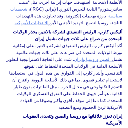
الأنظمة الانتخابية. استهدفت جهات إيرانية أخرى، مثل “مينت
ساندرستورم” التابعة للحرس الثوري الإيراني (IRGC)،
شخصيات
سياسية
بارزة بهجمات إلكترونية. وقد تجاوزت هذه التهديدات
الناشئة روسيا لتصبح التهديد الأجنبي الأبرز
للانتخابات الأمريكية
.
أليكس كارپ، الرئيس التنفيذي لشركة بالانتير، يحذر الولايات
المتحدة من صراع على ثلاث جبهات تشمل إيران
أكد أليكش كارپ، الرئيس التنفيذي لشركة بالانتير، على إمكانية
تورط الولايات المتحدة في صراعات على ثلاث جبهات عالمية
تشمل
الصين وروسيا وإيران
. شدد على الحاجة الاستراتيجية لتطوير
الأسلحة الذاتية في الولايات المتحدة للحفاظ على تفوقها
التنافسي. وأشار كارپ إلى الفوارق بين هذه الدول في استعدادها
لاستخدام تدابير قصوى، بما في ذلك الأسلحة النووية. واقترح أن
التقدم التكنولوجي في مجال الحرب، مثل الطائرات بدون طيار
الذاتية، هو أمر حيوي للحفاظ على التفوق العسكري للولايات
المتحدة. كما دعا إلى موقف أقوى وأكثر وضوحًا من القيادة
الأمريكية لردع الخصوم ومنع التصعيد.
إيران تعزز علاقاتها مع روسيا والصين وتتحدى العقوبات
الأمريكية