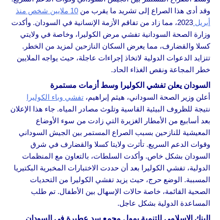
وقد أدى هذا الصراع إلى تشريد ما يقرب من
10 ملايين شخص منذ
أبريل
2023، مما زاد من تفاقم الأزمة الإنسانية في السودان. وأكدت
وزارة الصحة السودانية تفشي مرض الكوليرا، وخاصة في ولايتي
كسلا والقضارف، مما يعرض السكان النازحين لمزيد من الخطر.
تتزايد الدعوات الدولية لاتخاذ إجراءات عاجلة، حيث يواجه الملايين
خطر المجاعة ونقص الغذاء الحاد.
السودان يعلن تفشي الكوليرا وسط أزمات مستمرة
أعلن وزير الصحة السوداني، هيثم إبراهيم،
تفشي وباء الكوليرا
نتيجة للظروف البيئية القاسية وتلوث مصادر المياه. جاء هذا الإعلان
بعد أسابيع من الأمطار الغزيرة التي زادت من سوء الأوضاع
المعيشية للنازحين بسبب الصراع المستمر بين الجيش السوداني
وقوات الدعم السريع. تأثرت ولايتا كسلا والقضارف في شرق
السودان بشكل خاص. وأكدت السلطات، بالتعاون مع المنظمات
الدولية، تفشي الكوليرا بعد أن حددت الاختبارات المخبرية البكتيريا
المسببة. الوضع حرج، حيث يزيد تفشي الكوليرا من التحديات
الصحية القائمة، خاصة حالات الإسهال بين الأطفال. تم طلب
المساعدة الدولية بشكل عاجل.
البنك الإسلامي للتنمية يمول مجمع سد عطبرة في السودان