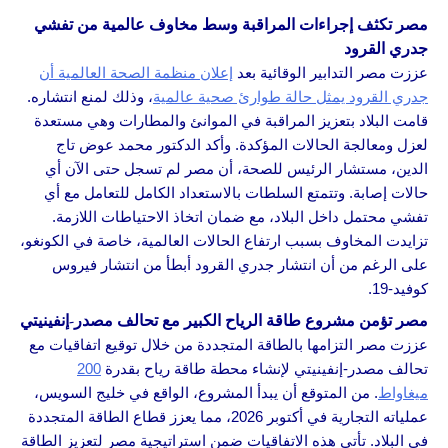
مصر تكثف إجراءات المراقبة وسط مخاوف عالمية من تفشي
جدري القرود
عززت مصر التدابير الوقائية بعد
إعلان منظمة الصحة العالمية أن
جدري القرود يمثل حالة طوارئ صحية عالمية
، وذلك لمنع انتشاره.
قامت البلاد بتعزيز المراقبة في الموانئ والمطارات وهي مستعدة
لعزل ومعالجة الحالات المؤكدة. وأكد الدكتور محمد عوض تاج
الدين، مستشار الرئيس للصحة، أن مصر لم تسجل حتى الآن أي
حالات إصابة. وتتمتع السلطات بالاستعداد الكامل للتعامل مع أي
تفشي محتمل داخل البلاد، مع ضمان اتخاذ الاحتياطات اللازمة.
تزايدت المخاوف بسبب ارتفاع الحالات العالمية، خاصة في الكونغو،
على الرغم من أن انتشار جدري القرود أبطأ من انتشار فيروس
كوفيد-19.
مصر تؤمن مشروع طاقة الرياح الكبير مع تحالف مصدر-إنفينيتي
عززت مصر التزامها بالطاقة المتجددة من خلال توقيع اتفاقيات مع
تحالف مصدر-إنفينيتي لإنشاء محطة طاقة رياح بقدرة
200
ميغاواط
. من المتوقع أن يبدأ المشروع، الواقع في خليج السويس،
عملياته التجارية في أكتوبر 2026، مما يعزز قطاع الطاقة المتجددة
في البلاد. تأتي هذه الاتفاقيات ضمن استراتيجية مصر لتعزيز الطاقة