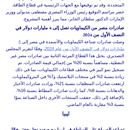
المتجددة، وقد تم توقيعها مع الجهات الرئيسية في قطاع الطاقة.
حضر مراسم التوقيع رئيس الوزراء المصري مصطفى مدبولي ووزير
الإمارات الدكتور سلطان الجابر، مما يبرز أهمية المشروع.
صادرات مصر من الكيماويات تصل إلى 4 مليارات دولار في
النصف الأول من 2024
وصلت صادرات صناعة الكيماويات والأسمدة في مصر إلى
4
مليارات دولار في النصف الأول من عام 2024
، وفقًا لتقرير المجلس
التصديري. يحتل هذا القطاع المرتبة الثانية بين صادرات مصر غير
النفطية، مساهماً بنسبة 20% من إجمالي قيمة الصادرات. تم
تسجيل نمو كبير في مختلف قطاعات الكيماويات، بما في ذلك
زيادة بنسبة 2% في منتجات البلاستيك و7% في البتروكيماويات.
ارتفعت صادرات المنظفات بنسبة 21%، وزادت صادرات الأحبار
والدهانات بنسبة 8%، كما زادت صادرات المطاط بنسبة 16%.
بالإضافة إلى ذلك، حققت المنتجات الأخرى داخل الصناعة نموًا
بنسبة 3% مقارنة بالعام الماضي.
ليبيا
تصاعد الصراع على السلطة في ليبيا مع صعود نجل حفتر خلال