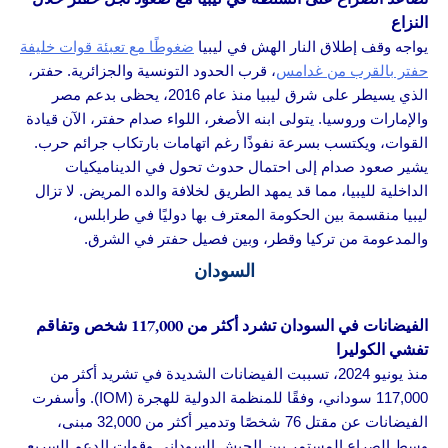
النزاع
يواجه وقف إطلاق النار الهش في ليبيا
ضغوطًا مع تعبئة قوات خليفة
حفتر بالقرب من غدامس
، قرب الحدود التونسية والجزائرية. حفتر،
الذي يسيطر على شرق ليبيا منذ عام 2016، يحظى بدعم مصر
والإمارات وروسيا. يتولى ابنه الأصغر، اللواء صدام حفتر، الآن قيادة
القوات، ويكتسب بسرعة نفوذًا رغم اتهامات بارتكاب جرائم حرب.
يشير صعود صدام إلى احتمال حدوث تحول في الديناميكيات
الداخلية لليبيا، مما قد يمهد الطريق لخلافة والده المريض. لا تزال
ليبيا منقسمة بين الحكومة المعترف بها دوليًا في طرابلس،
والمدعومة من تركيا وقطر، وبين فصيل حفتر في الشرق.
السودان
الفيضانات في السودان تشرد أكثر من 117,000 شخص وتفاقم
تفشي الكوليرا
منذ يونيو 2024، تسببت الفيضانات الشديدة في تشريد أكثر من
117,000 سوداني، وفقًا للمنظمة الدولية للهجرة (IOM). وأسفرت
الفيضانات عن مقتل 76 شخصًا وتدمير أكثر من 32,000 مبنى،
وسط الصراع المستمر بين الجيش السوداني وقوات الدعم السريع.