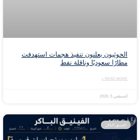
الحوثيون يعلنون تنفيذ هجمات استهدفت
مطارًا سعوديًا وناقلة نفط
READ MORE »
أغسطس 5, 2026
الفينيق الباكر