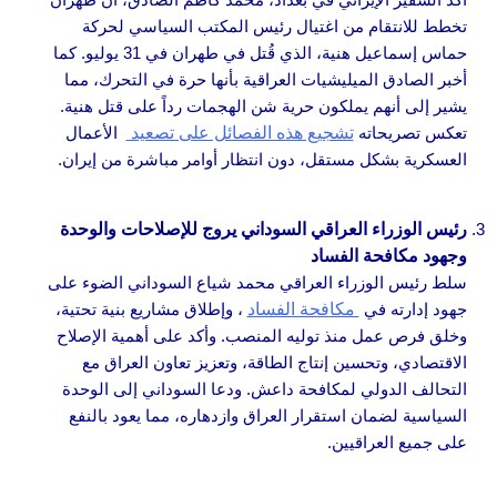
تخطط للانتقام من اغتيال رئيس المكتب السياسي لحركة
حماس إسماعيل هنية، الذي قُتل في طهران في 31 يوليو. كما
أخبر الصادق الميليشيات العراقية بأنها حرة في التحرك، مما
يشير إلى أنهم يملكون حرية شن الهجمات رداً على قتل هنية.
تعكس تصريحاته
تشجيع هذه الفصائل على تصعيد
الأعمال
العسكرية بشكل مستقل، دون انتظار أوامر مباشرة من إيران.
رئيس الوزراء العراقي السوداني يروج للإصلاحات والوحدة
وجهود مكافحة الفساد
سلط رئيس الوزراء العراقي محمد شياع السوداني الضوء على
جهود إدارته في
مكافحة الفساد
، وإطلاق مشاريع بنية تحتية،
وخلق فرص عمل منذ توليه المنصب. وأكد على أهمية الإصلاح
الاقتصادي، وتحسين إنتاج الطاقة، وتعزيز تعاون العراق مع
التحالف الدولي لمكافحة داعش. ودعا السوداني إلى الوحدة
السياسية لضمان استقرار العراق وازدهاره، مما يعود بالنفع
على جميع العراقيين.