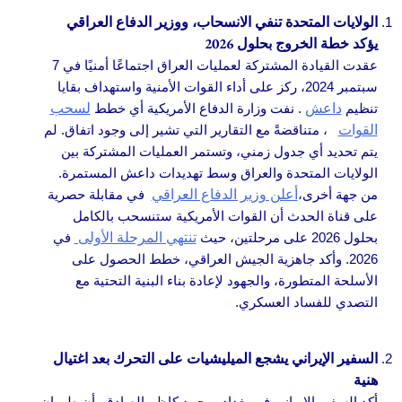
الولايات المتحدة تنفي الانسحاب، ووزير الدفاع العراقي
يؤكد خطة الخروج بحلول 2026
عقدت القيادة المشتركة لعمليات العراق اجتماعًا أمنيًا في 7
سبتمبر 2024، ركز على أداء القوات الأمنية واستهداف بقايا
تنظيم
داعش
. نفت وزارة الدفاع الأمريكية أي خطط
لسحب
القوات
، متناقضةً مع التقارير التي تشير إلى وجود اتفاق. لم
يتم تحديد أي جدول زمني، وتستمر العمليات المشتركة بين
الولايات المتحدة والعراق وسط تهديدات داعش المستمرة.
من جهة أخرى،
أعلن وزير الدفاع العراقي
في مقابلة حصرية
على قناة الحدث أن القوات الأمريكية ستنسحب بالكامل
بحلول 2026 على مرحلتين، حيث
تنتهي المرحلة الأولى
في
2026. وأكد جاهزية الجيش العراقي، خطط الحصول على
الأسلحة المتطورة، والجهود لإعادة بناء البنية التحتية مع
التصدي للفساد العسكري.
السفير الإيراني يشجع الميليشيات على التحرك بعد اغتيال
هنية
أكد السفير الإيراني في بغداد، محمد كاظم الصادق، أن طهران