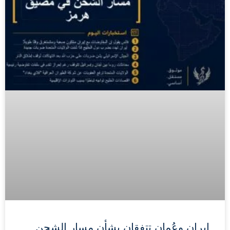
إيران وعُمان تتفقان بشأن مسار الشحن