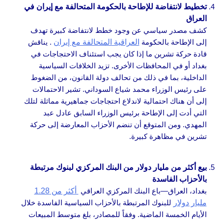
تخطيط لانتفاضة للإطاحة بالحكومة المتحالفة مع إيران في
العراق
كشف مصدر سياسي عن وجود خطط لانتفاضة كبيرة تهدف
إلى الإطاحة بالحكومة
العراقية المتحالفة مع إيران
. يناقش
قادة حركة تشرين ما إذا كان يجب استئناف الاحتجاجات في
بغداد أو في المحافظات الأخرى. تزيد الخلافات السياسية
الداخلية، بما في ذلك من تحالف دولة القانون، من الضغوط
على رئيس الوزراء محمد شياع السوداني. تشير الاحتمالات
إلى أن هناك احتمالية لاندلاع احتجاجات جماهيرية مماثلة لتلك
التي أدت إلى الإطاحة برئيس الوزراء السابق عادل عبد
المهدي. ومن المتوقع أن تنضم الأحزاب المعارضة إلى حركة
تشرين في مظاهرة كبيرة.
بيع أكثر من مليار دولار من البنك المركزي لبنوك مرتبطة
بالأحزاب الفاسدة
بغداد، العراق—باع البنك المركزي العراقي
أكثر من 1.28
مليار دولار
للبنوك المرتبطة بالأحزاب السياسية الفاسدة خلال
الأيام الخمسة الماضية. وفقاً للمصادر، بلغ متوسط المبيعات