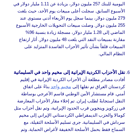
اليومية للبنك 257 مليون دولار، بزيادة عن 1.11 مليار دولار في
الأسبوع السابق. سجلت أعلى مبيعات يوم الأحد، حيث بلغت
279 مليون دولار، بينما سجل يوم الأربعاء أدنى مستوى عند
255 مليون دولار. وصلت مبيعات التحويلات الخارجية الأسبوع
الماضي إلى 1.28 مليار دولار، مسجلة زيادة بنسبة 96%
مقارنة بمبيعات النقد التي بلغت 48 مليون دولار. أثار ارتفاع
المبيعات قلقاً بشأن تأثير الأحزاب الفاسدة المتزايد على
النظام المالي.
نقل الأحزاب
الكردية الإيرانية إلى مخيم واحد في السليمانية
أفادت مصادر مطلعة أن الأحزاب الكردية الإيرانية في إقليم
كردستان العراق تم نقلها إلى
مخيم واحد
بناءً على اتفاق
أمني. قام مستشار الأمن الوطني قاسم الأعرجي بوساطة
النقل استجابةً لطلب إيران. تم إخلاء مقار الأحزاب المعارضة
في زركويز وپنجوين قرب الحدود الإيرانية، وتم نقل أحزاب مثل
كومالا والحزب الديمقراطي الكردستاني الإيراني إلى مخيم
سرداش في السليمانية. جرى تسليم الأسلحة الثقيلة، مع
السماح فقط بحمل الأسلحة الخفيفة لأغراض الحماية. وتم