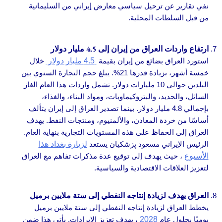
نفي تقارير عن ترحيل سياسي معارض إيراني من السليمانية
من قبل السلطات المحلية.
ارتفاع واردات العراق من إيران إلى 4.5 مليار دولار
استورد العراق بضائع من إيران بقيمة
4.5 مليار دولار
خلال
خمسة أشهر، بزيادة قدرها 21%. يبلغ حجم التجارة السنوي بين
البلدين حوالي 10 مليارات دولار. تشمل واردات هذا العام الغاز
السائل، والحديد، والبتروكيماويات، ومواد البناء، والغذاء،
بإجمالي 4.8 مليار دولار. بينما تصدير العراق إلى إيران يتألف
أساسًا من خردة المعادن، والألمنيوم، ومنتجات النفط. يهدف
العراق إلى الحفاظ على هذه المستويات التجارية بنهاية العام.
الرئيس الإيراني مسعود پزشكيان يستعد
لزيارة بغداد هذا
الأسبوع
، حيث يهدف إلى توقيع عدة مذكرات تفاهم مع العراق
لتعزيز العلاقات الاقتصادية والسياسية.
العراق يهدف لزيادة إنتاجه النفطي إلى ستة ملايين برميل
يخطط العراق لزيادة إنتاجه النفطي إلى ستة ملايين برميل
يوميًا بحلول عام
2028
، بهدف تعزيز الإيرادات. يأتي هذا ضمن