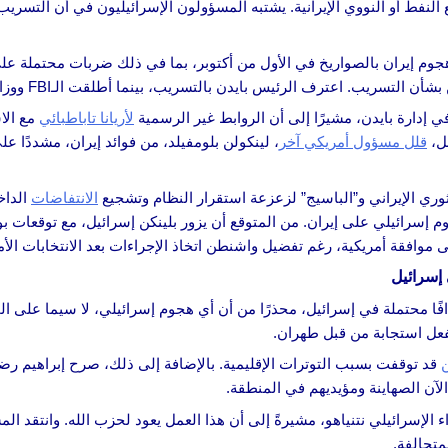
النفط أو النووي الإيرانية. يشتبه المسؤولون الإسرائيليون في أن التسري
 هجوم إيران بالصواريخ في الأول من أكتوبر، بما في ذلك ضربات محتملة 
 اعترف الرئيس بايدن بالتسريب، بينما أطلقت الـFBI ووزارة الدفاع الأمريكية تحقيقات في الأمر.
لأريانا تاباطبائي
مع الا
بل،
قلل مسؤول أمريكي آخر
، لينكولن بلومفيلد، من فوائد إيران، مشددًا 
ري الإيراني و”الباسيج” لزعزعة استقرار النظام وتشجيع
الانتفاضات
الداخ
م إسرائيلي على إيران. من المتوقع أن يزور بلينكن إسرائيل، مع توقعات 
وافقة أمريكية، رغم تفضيل واشنطن اتخاذ الإجراءات بعد الانتخابات الأم
 إسرائيل
ًا محتملة في إسرائيل، محذرًا من أن أي هجوم إسرائيلي، لا سيما على الم
فعل استجابة من قبل طهران.
قد توقفت بسبب التوترات الإقليمية. بالإضافة إلى ذلك، صرح إبراهيم رضا
الآن الصهاينة ومؤيديهم في المنطقة.
لإسرائيلي نتنياهو، مشيرةً إلى أن هذا العمل يعود لحزب الله. وانتقد الم
متحالفة.