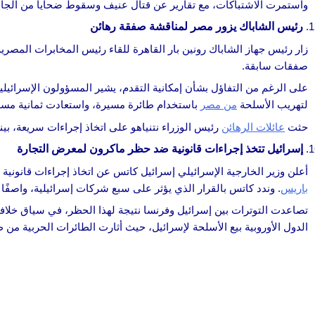
واستمرت الاشتباكات، مع تقارير عن قتال عنيف وسقوط ضحايا من الجانبي
رئيس الشاباك يزور مصر لمناقشة صفقة رهائن
زار رئيس جهاز الشاباك رونين بار القاهرة للقاء رئيس المخابرات المص
صفقات سابقة.
على الرغم من التفاؤل بشأن إمكانية التقدم، يشير المسؤولون الإسرائيليون
لتهريب الأسلحة
من مصر
باستخدام طائرة مسيرة، واستعادت ثمانية مسد
حثت
عائلات الرهائن
رئيس الوزراء نتنياهو على اتخاذ إجراءات سريعة، 
إسرائيل تتخذ إجراءات قانونية ضد حظر ماكرون لمعرض التجارة
أعلن وزير الخارجية الإسرائيلي إسرائيل كاتس عن اتخاذ إجراءات قانوني
باريس
. وندد كاتس بالقرار الذي يؤثر على سبع شركات إسرائيلية، واصفًا 
تصاعدت التوترات بين إسرائيل وفرنسا نتيجة لهذا الحظر، في سياق خلافات أوسع 
الدول الأوروبية بيع الأسلحة لإسرائيل، حيث أثارت الطائرات الحربية من طراز F-35، التي تُعد مركزية في العمليات العسكرية الإسرائيلية في غزة، تحديات قانونية 