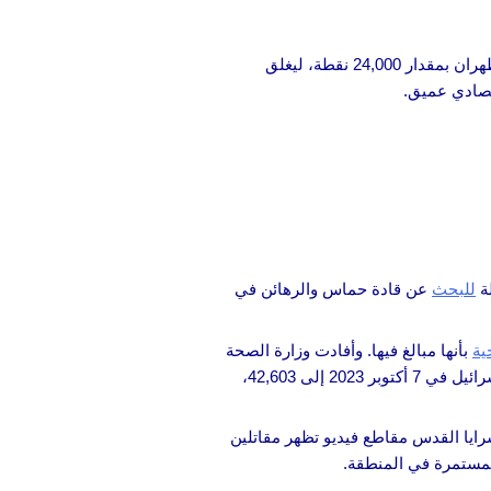
. أدت تهديدات إيران بالحرب الإقليمية إلى انخفاض بورصة طهران بمقدار 24,000 نقطة، ليغلق
قتصادي عميق.
ة
للبحث
عن قادة حماس والرهائن في
بأنها مبالغ فيها. وأفادت وزارة الصحة
، مما رفع إجمالي عدد القتلى منذ الهجوم الذي شنته حماس على إسرائيل في 7 أكتوبر 2023 إلى 42,603،
يا القدس مقاطع فيديو تظهر مقاتلين
المستمرة في المنطقة.