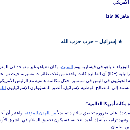
الأمريكي
 عامًا
★
إسرائيل – حرب حزب الله
وزراء نتنياهو في قيسارية يوم
السبت
. وكان نتنياهو غير متواجد في المنز
، متهمًا حزب الله بمحاولة اغتياله وزوجته. أكدت قوات الدفاع الإسرائيلية (IDF) أن الطائرة كانت واحدة من ث
ه الحوثيون في اليمن في سبتمبر. خلال مكالمة هاتفية مع الرئيس الأمريك
 تستند إلى المصالح الوطنية لإسرائيل. ألصق المسؤولون الإسرائيليون
اللو
مكانة أمريكا العالمية”
شددًا على ضرورة تحقيق سلام دائم بدلاً
من الهدن المؤقتة
. واعتبر أن أ
 وتعهد ترامب بأنه إذا أعيد انتخابه، فسيكون تحقيق السلام في الشرق ال
 بن سلمان.