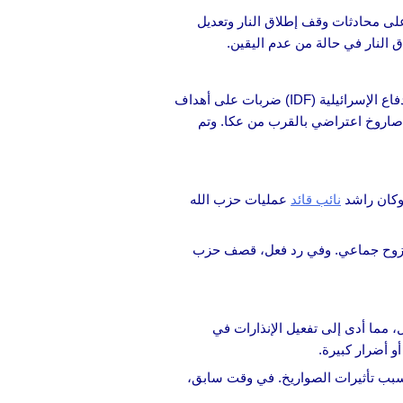
 على محادثات وقف إطلاق النار وتعديل
وإصابة عشرة آخرين على الأقل. ردًا على ذلك، شنت قوات الدفاع الإسرائيلية (IDF) ضربات على أهداف
ًا، من كريات حاييم، بعد أن أصابه حطام من صاروخ اعتراضي بالقرب من عكا. وتم
 وكان راشد
نائب قائد
عمليات حزب الله
 ونزوح جماعي. وفي رد فعل، قصف حزب
، مما أدى إلى تفعيل الإنذارات في
وجة ثانية مكونة من 30 صاروخًا مدينة صفد، مما أسفر عن حرائق إضافية دون تسجيل إصابات. أغلقت السلطات أجزاء من الطريق 90 بسبب تأثيرات الصواريخ. في وقت سابق،