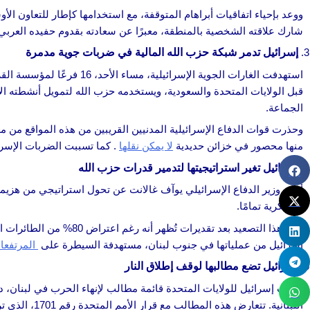
ووعد بإحياء اتفاقيات أبراهام المتوقفة، مع استخدامها كإطار للتعاون الأ
شارك علاقته الشخصية بالمنطقة، معبرًا عن سعادته بقدوم حفيده العربي ال
إسرائيل تدمر شبكة حزب الله المالية في ضربات جوية مدمرة
استهدفت الغارات الجوية ال
قبل الولايات المتحدة والسعودية، ويستخدمه حزب الله لتمويل أنشطته الإر
الجماعة.
وحذرت قوات الدفاع الإسرائيلية المدنيين القريبين من هذه المواقع من مغ
منها محصور في خزائن حديدية
لا يمكن نقلها
. كما تسببت الضربات الإسرائ
إسرائيل تغير استراتيجيتها لتدمير قدرات حزب الله
أعلن وزير الدفاع الإسرائيلي يوآف غالانت عن تحول استراتيجي من هزيمة 
العسكرية تمامًا.
يأتي هذا التصعيد بعد تقديرات تُظهر أنه رغم اعتراض 80% من الطائرات المسيرة التي تستهدف إسرائيل، إلا أن الـ20% المتبقية تمثل مخاطر كبيرة من خلال
إسرائيل من عملياتها في جنوب لبنان، مستهدفة السيطرة على
المرتفعات
إسرائيل تضع مطالبها لوقف إطلاق النار
قدمت إسرائيل للولايات المتحدة قائمة مطالب لإنهاء الحرب في لبنان، د
اللبنانية. تتعارض هذه المطالب مع قرار الأمم المتحدة رقم 1701، الذي ترفضه لبنان بشدة.