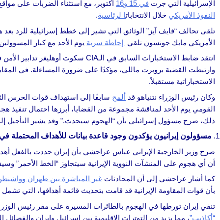
الإسرائيلية التي جرت
في 15 و16
أكتوبر، مع استثناء الضربات على مواقع 
النفوذ الأمريكي
خلال الانتخابات
ا لرئاسية
.
تلقى تحالف “فايف آيز” الوثائق التي تشير إلى خطط إسرائيلية للرد بعد
الأمريكي مايك جونسون تلقي
إحاطة سرية
يوم الأحد مع كبار المسؤولين بشأن التسريب.
انتقد ضابط الاستخبارات السابق في الـCIA سكوت أوهليغر تدابير الأمن في إدارة بايدن، مشيرًا إلى أن الروابط غير الرسمية
وارتبطت القضية بروبرت ماللي، مؤكدًا على ضرورة المساءلة. في المقا
الاستخباراتية مستقبلاً.
وكان رئيس الوزراء نتنياهو قد
ألمح
سابقًا إلى استهداف قوات الحرس الثو
القومي يوم الأحد لمناقشة مجموعة من القضايا، أبرزها احتمال تنفيذ هجو
ذلك، صرح مسؤول إسرائيلي بأن “الهجوم سيحدث.” وقد يشير التأجيل إلى م
مسؤولون إيرانيون يؤكدون وجود قاعدة بيانات للأهداف المحتملة في
صرح وزير الخارجية الإيراني عباس عراجشي بأن إيران حددت بالفعل أهداف
أن أي هجوم على المنشآت النووية الإيرانية سيتجاوز “الخط الأحمر” وسي
كما أشار عراجشي إلى أن المحادثات
غير المباشرة بين طهران وواشنطن
بأن قوات المقاومة الإيرانية قد قامت بتحديث قائمة أهدافها، التي تشمل 
تنفي إيران تورطها في الهجوم بالطائرات المسيرة على مقر رئيس الوزراء ا
“أكاذيب”
، مما يزيد من التوترات الإقليمية بين إسرائيل وإيران والفصائل ال