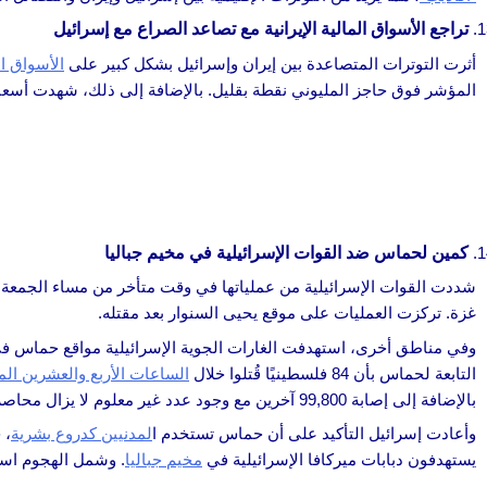
تراجع الأسواق المالية الإيرانية مع تصاعد الصراع مع إسرائيل
أثرت التوترات المتصاعدة بين إيران وإسرائيل بشكل كبير على
الأسواق الم
المؤشر فوق حاجز المليوني نقطة بقليل. بالإضافة إلى ذلك، شهدت أسعار ا
كمين لحماس ضد القوات الإسرائيلية في مخيم جباليا
شددت القوات الإسرائيلية من عملياتها في وقت متأخر من مساء الجمع
غزة. تركزت العمليات على موقع يحيى السنوار بعد مقتله.
وفي مناطق أخرى، استهدفت الغارات الجوية الإسرائيلية مواقع حماس ف
التابعة لحماس بأن 84 فلسطينيًا قُتلوا خلال
الساعات الأربع والعشرين الم
بالإضافة إلى إصابة 99,800 آخرين مع وجود عدد غير معلوم لا يزال محاصراً تحت الأنقاض.
وأعادت إسرائيل التأكيد على أن حماس تستخدم ا
لمدنيين كدروع بشرية
، 
يستهدفون دبابات ميركافا الإسرائيلية في
مخيم جباليا
. وشمل الهجوم استخ