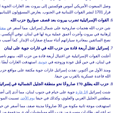
وصل المبعوث الأمريكي آموس هوكستين إلى بيروت بعد الغارات الجوية ال
قرار 1701 لنشر القوات اللبنانية في الجنوب. يعارض المسؤولون اللبنانيون، بما في ذلك رئيس البرلمان نبيه بري، تغيير القرار، مما يترك وقف إطلاق النار في حالة من عدم اليقين.
القوات الإسرائيلية تضرب بيروت بعد قصف صواريخ حزب الله
شن حزب الله هجمات صاروخية على شمال إسرائيل، مما أسفر عن
مقتل
نصح السائقين بمغادرة سياراتهم أثناء سماع صفارات الإنذار. كما أُصيب شاب يبلغ من العمر 28 عامًا بشظايا 
إسرائيل تقتل أربعة قادة من حزب الله في غارات جوية على لبنان
أعلنت القوات الإسرائيلية عن اغتيال أربعة قادة من حزب الله، بينهم 
في لبنان، في حين قُتل عودة وزوجته في
جونية
. استهدفت الغارات أيضًا
ومنذ الأول من أكتوبر، نفذت إسرائيل غارات جوية مكثفة على مواقع ح
الله قاعدة عسكرية بالقرب من حيفا.
حزب الله يطلق 170 صاروخًا نحو منطقة الجليل الشمالية في إسرائيل
شنت إسرائيل
14 غارة
جوية على خيام في جنوب لبنان، مما أدى إلى أضر
منطقتي الجليل الغربي والعلوي، وكذلك في حيفا
يوم الأحد
. تسببت الموجة الأولى المكونة من 70 ص
تم اعتراض طائرات مسيرة من حزب الله وميليشيات أخرى مدعومة من إيرا