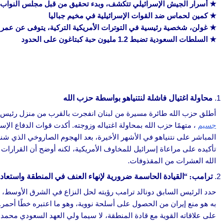
★ أسرار الجيش الإسرائيلي تتكشف، وبدء تحقيق من قبل مجلس النواب 
★ كمين لحماس ضد القوات الإسرائيلية في مخيم جباليا
★ غولن، شخصية رئيسية في التوترات الأمريكية التركية، يتوفى عن عمر يناهز 86
★ السلطات السعودية تضبط 1.2 مليون حبة كبتاغون على الحدود
محاولة اغتيال فاشلة لنتنياهو بواسطة حزب الله
أطلق حزب الله طائرة مسيرة من لبنان انفجرت بالقرب من منزل رئيس ال
جسيم
المباشر على نتنياهو في الأشهر الأخيرة، بعد الهجوم الصاروخي الذي شن
تأكيده على مراعاة إسرائيل للمخاوف الأمريكية، لكنه أوضح أن القرارات
الله العشرات من المقذوفات.
ترامب: “القيادة الحاسمة ضرورية لإنهاء العنف في المنطقة واستعادة 
حدد الرئيس السابق دونالد ترامب رؤيته لحل النزاع في الشرق الأوسط، م
به هو منع إيران من الحصول على أسلحة نووية، وهو ما اعتبره خطًا أحمر.
على علاقاته القوية مع قادة المنطقة، لا سيما ولي العهد السعودي محمد