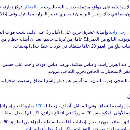
إسرائيلية على مواقع مرتبطة بحزب الله بالقرب
من المطار
. تركز زيارته
 رجل واحد
إرهابية في بيروت وأجرت أعمق عملية برية لها في لبنان. توفي أليكسي بوبوف، البالغ من العمر 51 عام
في كريات عطا خلال الهجمات.
ناصر عبد العزيز راشد، وعباس سلامة، ورضا عباس عودة، وأحمد علي حسين.
 مقر الاستخبارات الخاص بحزب الله في بيروت.
زب الله في جنوب لبنان، مما أسفر عن دمار واسع النطاق وسقوط ضحايا
ار واسعة النطاق. وفي المقابل، أطلق حزب الله
170 صاروخًا
نحو إسرائيل
اروخًا في اندلاع حرائق، لكن لم تُسجل إصابات أو أضرار كبيرة.
استهدفت م
ن، مما زاد من حدة التوترات، ولكن لم تُسجل أي إصابات.