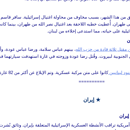
 من هذا الشهر، بسبب مخاوف من محاولة اغتيال إسرائيلية. سافر قاسم مع
 طهران. أُعطيت خطبه اللاحقة بعد اغتيال نصر الله من طهران، بينما كان
لية على حياته، مما استدعى إخلاءه من لبنان.
ن
 مقتل ثلاثة قادة من حزب الله
، بينهم عباس سلامة، ورضا عباس عودة، و
نوبية لبيروت. وقُتل رضا عودة وزوجته في غارة استهدفت سيارتهما في جو
ود لبنانيين
كانوا على متن مركبة عسكرية. وتم الإبلاغ عن أكثر من 82 غارة جوية إسرائيلية يوم السبت.
==========
★ إيران
إيران
أمريكية تراقب الأنشطة العسكرية الإسرائيلية المتعلقة بإيران. وثائق نُشر