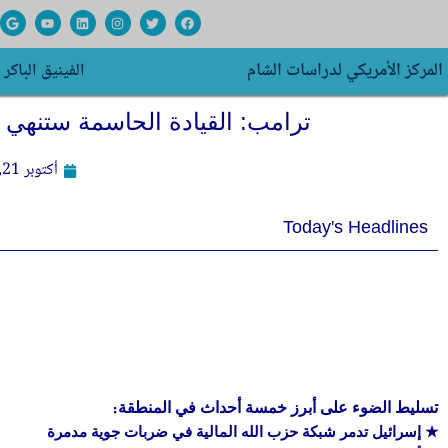
خطي
G
Y
L
I
T
F
o
o
i
n
w
a
لى
o
u
n
s
i
c
g
t
k
t
t
e
لمحتوى
المركز الأمريكي لدراسات الشام
الفينيق الباكر
l
u
e
a
t
b
e
b
d
g
e
o
e
i
r
r
o
n
a
k
ترامب: القيادة الحاسمة ستنهي 
m
أكتوبر 21, 2024
Today's Headlines
تسليط الضوء على أبرز خمسة أحداث في المنطقة:
★ إسرائيل تدمر شبكة حزب الله المالية في ضربات جوية مدمرة