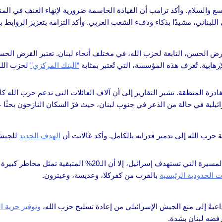
وسع والسلام. وأكد ترامب أن القيادة الحاسمة ضرورية لإنهاء العنف في المنط
لبناني، مشيدًا بذكاء ودفء الشعب العربي. وأكد التزامه بتعزيز الروابط بي
إسرائيلية، مساء الأحد، 16 فرعًا لمؤسسة القرض الحسن، التابعة لحزب الله، في مختلف أنحاء لبنان. تعتب
هابية. تُعرف هذه المؤسسة، التي تُعتبر بمثابة
“البنك المركزي”
لحزب الله،
ادرة المنطقة. تشير التقارير إلى أن آلاف العائلات التي تدعم حزب الله 
يلية في حالة من الذعر في جنوب لبنان، حيث فرّ السكان النازحون بحثًا ع
حزب الله إلى تدمير قدراته بالكامل. وأكد غالانت أن
الهدف الجديد
للجيش 
 الحدودية الرئيسية
بالقرب من كفركلا، وعديسة، وعيترون.
اعيةً إلى منع الجيش الإسرائيلي من إعادة تسليح حزب الله،
وتوفير حرية ا