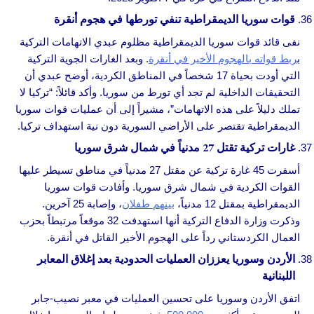
قوات سوريا الديمقراطية تنفي تورطها في هجوم أنقرة
نفى قائد قوات سوريا الديمقراطية مظلوم عبدي الاتهامات التركية
ب
ربط قواته بالهجوم الأخير في أنقرة
. وبعد الغارات الجوية التركية
التي أودت بحياة 17 شخصاً في المناطق الكردية، أوضح عبدي أن
التحقيقات الداخلية لم تجد أي تورط من سوريا. وأكد قائلاً: “تركيا لا
تملك دليلاً على هذه الاتهامات”، مشيراً إلى أن عمليات قوات سوريا
الديمقراطية تقتصر على الأراضي السورية دون نية استهداف تركيا.
غارات تركية تقتل 27 مدنياً في شمال شرق سوريا
أسفرت 45 غارة تركية عن مقتل 27 مدنياً في مناطق تسيطر عليها
القوات الكردية في شمال شرق سوريا. وأفادت قوات سوريا
الديمقراطية بمقتل 12 مدنياً،
بينهم طفلان
، وإصابة 25 آخرين.
وذكرت وزارة الدفاع التركية أنها استهدفت 32 موقعاً مرتبطاً بحزب
العمال الكردستاني رداً على الهجوم الأخير القاتل في أنقرة.
الأردن وسوريا يعززان العمليات الحدودية بعد إغلاق المعابر
اللبنانية
اتفق الأردن وسوريا على تحسين العمليات في معبر نصيب-جابر