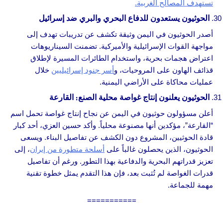
تستهدف المصالح الغربية.
الحوثيون يستعدون للدفاع البحري والبري ضد إسرائيل
أصدر الحوثيون في اليمن وثيقة تكشف عن تدريبات تهدف إلى
مواجهة القوات الإسرائيلية والأميركية. تضمنت السيناريوهات
اعتراض هجمات بحرية، واستخدام الطائرات المسيرة لإطلاق
قذائف الهاون على المروحيات، و
أسر جنود إسرائيليين
خلال
عمليات محاكاة على الأراضي اليمنية.
الحوثيون يعلنون إنتاج غواصة محلية الصنع: القارعة
أعلن مسؤولون حوثيون في اليمن عن نجاح إنتاج غواصة تحمل اسم
“القارعة”، مؤكدين أنها مصنوعة محلياً. وأكد حسين العزي، أحد كبار
قادة الحوثيين، المشروع دون الكشف عن تفاصيل البناء. ويسعى
الحوثيون، الذين يحصلون غالباً على
أسلحة متطورة من إيران
، إلى
تعزيز قدراتهم البحرية والدفاعية بهذا التطور. ورغم أن تفاصيل
قدرات الغواصة لم تُثبت بعد، فإن هذا التقدم يمثل خطوة تقنية
مهمة للجماعة.
===========