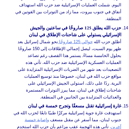
اليوم. شملت العمليات الإسرائيلية ضد حزب الله استهداف
أنفاق في جنوب بيروت، مما زاد من التوترات بين القوتين في
المنطقة.
حزب الله يطلق 125 صاروخًا في ساعتين والجيش
الإسرائيلي يستولي على شاحنات الإطلاق في لبنان
أطلق حزب الله
حوالي 125 صاروخًا
نحو شمال إسرائيل بعد
ظهر يوم السبت، ليصل إجمالي الإطلاقات إلى 150 صاروخًا
بحلول الخامسة مساءً. يستمر هذا القصف رغم تصاعد
العمليات العسكرية الإسرائيلية ضد حزب الله. تأتي هذه
التصعيدات بعد شهر من الضربات الإسرائيلية المتزايدة على
مواقع حزب الله في لبنان، خصوصًا منذ توسيع العمليات
البرية. ردًا على ذلك، استولى الجيش الإسرائيلي على
شاحنات إطلاق في لبنان، مما يبرز التوترات المستمرة
والعدائيات المتزايدة بين الجانبين في المنطقة.
غارة إسرائيلية تقتل مسعفًا وتجرح خمسة في لبنان
استهدفت غارة جوية إسرائيلية مركزًا طبيًا تابعًا لحزب الله في
جنوب لبنان، مما أسفر عن مقتل مسعف
وإصابة خمسة
آخرين
. تأتي هذه الهجمة عقب مزاعم بأن حزب الله استخدم