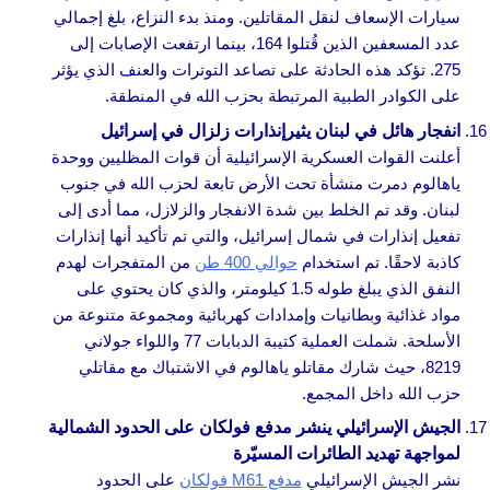
سيارات الإسعاف لنقل المقاتلين. ومنذ بدء النزاع، بلغ إجمالي
عدد المسعفين الذين قُتلوا 164، بينما ارتفعت الإصابات إلى
275. تؤكد هذه الحادثة على تصاعد التوترات والعنف الذي يؤثر
على الكوادر الطبية المرتبطة بحزب الله في المنطقة.
انفجار هائل في لبنان يثيرإنذارات زلزال في إسرائيل
أعلنت القوات العسكرية الإسرائيلية أن قوات المظليين ووحدة
ياهالوم دمرت منشأة تحت الأرض تابعة لحزب الله في جنوب
لبنان. وقد تم الخلط بين شدة الانفجار والزلازل، مما أدى إلى
تفعيل إنذارات في شمال إسرائيل، والتي تم تأكيد أنها إنذارات
كاذبة لاحقًا. تم استخدام
حوالي 400 طن
من المتفجرات لهدم
النفق الذي يبلغ طوله 1.5 كيلومتر، والذي كان يحتوي على
مواد غذائية وبطانيات وإمدادات كهربائية ومجموعة متنوعة من
الأسلحة. شملت العملية كتيبة الدبابات 77 واللواء جولاني
8219، حيث شارك مقاتلو ياهالوم في الاشتباك مع مقاتلي
حزب الله داخل المجمع.
الجيش الإسرائيلي ينشر مدفع فولكان على الحدود الشمالية
لمواجهة تهديد الطائرات المسيّرة
نشر الجيش الإسرائيلي
مدفع M61 فولكان
على الحدود