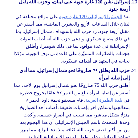
إسرائيل تشن 120 غارة جوية على لبنان، وحزب الله يقتل
أربعة جنود
نفذ
الجيش الإسرائيلي 120 غارة جوية
على مواقع مختلفة في
لبنان خلال الساعات الأربع والعشرين الماضية، مما أسفر عن
مقتل أربعة جنود. رد حزب الله باستهداف شمال إسرائيل، بما
في ذلك مصنع عسكري. وادعى حزب الله أنه أصاب القوات
الإسرائيلية في عدة مواقع، بما في ذلك شوميرا، وأطلق
هجمات بالطائرات المسيّرة على قاعدة تل نوف الجوية، مؤكدًا
نجاحه في استهداف أهداف عسكرية.
حزب الله يطلق 75 صاروخًا نحو شمال إسرائيل، مما أدى
إلى إصابة امرأة
أطلق حزب الله 75 صاروخًا نحو شمال إسرائيل يوم الأحد، مما
أسفر عن إصابة امرأة تبلغ من العمر 57 عامًا بجروح خطيرة
في
بلدة الطمرة العربية
. قام مسعفو نجمة داود الحمراء
بمعالجتها وساكن آخر بإصابات طفيفة. أصاب أحد الصواريخ
منزلًا بشكل مباشر، مما تسبب في أضرار جسيمة. وأكدت
وحدة المتحدث باسم الجيش الإسرائيلي أن هذا الهجوم يعد
من بين أكثر قصف حزب الله كثافة منذ بدء النزاع، مما يبرز
تصاعد العدائيات على طول الحدود الإسرائيلية اللبنانية.