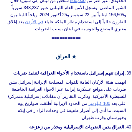
الحدودي. عبر أكثر من
500,000
شخص من لبنان إلى سوريا خلال
الشهر الماضي. وسجل الأمن العام اللبناني عبور 348,237 سورياً
و156,505 لبنانياً بين 23 سبتمبر و25 أكتوبر 2024. ويلجأ اللبنانيون
الفارون حالياً إلى استخدام مطار الملكة علياء
في الأردن
بعد إغلاق
معبري المصنع والجوسية في لبنان بسبب الضربات.
===========
★
العراق
إيران تتهم إسرائيل باستخدام الأجواء العراقية لتنفيذ ضربات
اتهمت هيئة الأركان العامة للقوات المسلحة الإيرانية إسرائيل بشن
ضربات على مواقع عسكرية إيرانية عبر الأجواء العراقية الخاضعة
للسيطرة الأميركية. وذكرت التقارير أن مقاتلات إسرائيلية متمركزة
على بعد
100 كيلومتر
من الحدود الإيرانية أطلقت صواريخ يوم
السبت، ما أدى إلى أضرار طفيفة في وحدات الرادار في إيلام
وخوزستان وقرب طهران.
العراق يدين الضربات الإسرائيلية ويحذر من زعزعة