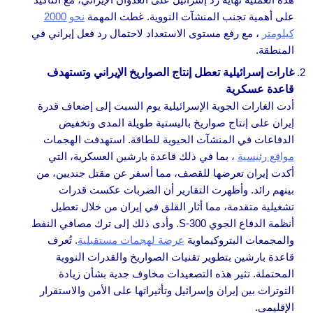
على أهمية تجنب المنشآت النووية. غطت المهمة
نحو 2000
كيلومتر
، مع رفع مستوى الاستعداد لاحتمال رد فعل إيراني في
المنطقة.
غارات إسرائيلية تعطل إنتاج الصواريخ الإيراني وتستهدف
قاعدة عسكرية
أدت الغارات الجوية الإسرائيلية يوم السبت إلى إضعاف قدرة
إيران على إنتاج صواريخ باليستية طويلة المدى وتخفيض
الدفاعات في المنشآت الحيوية للطاقة. استهدفت الهجمات
مواقع رئيسية
، بما في ذلك قاعدة بارشين العسكرية، التي
أكدت إيران تعرضها للقصف، مما أسفر عن مقتل جنديين، من
بينهم رائد. وأظهرت التقارير أن الضربات عكست قدرات
تشغيلية متقدمة، مما أثار القلق في إيران من خلال تعطيل
أنظمة الدفاع الجوي S-300. وأدى ذلك إلى ترك مصافي النفط
والمجمعات البتروكيماوية
عرضة لهجمات مستقبلية
. تُعرف
قاعدة بارشين بتطوير تقنيات الصواريخ والقدرات النووية
المحتملة. تثير هذه التصعيدات مخاوف جدية بشأن زيادة
التوترات بين إيران وإسرائيل وتأثيراتها على الأمن والاستقرار
الإقليمي.