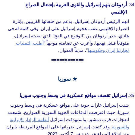
أردوغان يتهم إسرائيل والقوى الغربية بإشعال الصراع
الإقليمي
اتهم الرئيس أردوغان إسرائيل، بدعم من حلفائها الغربيين، بإثارة
الصراع الإقليمي عقب هجوم إسرائيل على إيران. وفي كلمة له في
هاتاي، حذر أردوغان من “الوقوع في الفخ” الذي نصبته إسرائيل،
متوقعاً فشل نهجها. وأعرب عن تضامنه موجهاً “
أطيب التمنيات
لجارتنا إيران وحكومتها
”، مديناً العدوان.
============
★
سوريا
إسرائيل تقصف مواقع عسكرية في وسط وجنوب سوريا
شنت إسرائيل غارات جوية على مواقع عسكرية في وسط وجنوب
سوريا، حيث اعترضت الدفاعات الجوية السورية الصواريخ. سُمعت
انفجارات قرب دمشق، واستهدفت إسرائيل
أنظمة الرادار الإيرانية
والسورية
. وقد كثفت إسرائيل ضرباتها على المواقع المرتبطة بإيران
منذ اندلاع الصراع في غزة في 7 أكتوبر 2023.