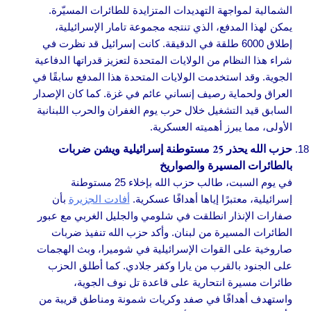
الشمالية لمواجهة التهديدات المتزايدة للطائرات المسيّرة.
يمكن لهذا المدفع، الذي تنتجه مجموعة تامار الإسرائيلية،
إطلاق 6000 طلقة في الدقيقة. كانت إسرائيل قد نظرت في
شراء هذا النظام من الولايات المتحدة لتعزيز قدراتها الدفاعية
الجوية. وقد استخدمت الولايات المتحدة هذا المدفع سابقًا في
العراق ولحماية رصيف إنساني عائم في غزة. كما كان الإصدار
السابق قيد التشغيل خلال حرب يوم الغفران والحرب اللبنانية
الأولى، مما يبرز أهميته العسكرية.
حزب الله يحذر 25 مستوطنة إسرائيلية ويشن ضربات
بالطائرات المسيرة والصواريخ
في يوم السبت، طالب حزب الله بإخلاء 25 مستوطنة
إسرائيلية، معتبرًا إياها أهدافًا عسكرية.
أفادت الجزيرة
بأن
صفارات الإنذار انطلقت في شلومي والجليل الغربي مع عبور
الطائرات المسيرة من لبنان. وأكد حزب الله تنفيذ ضربات
صاروخية على القوات الإسرائيلية في شوميرا، وبث الهجمات
على الجنود بالقرب من يارا وكفر جلادي. كما أطلق الحزب
طائرات مسيرة انتحارية على قاعدة تل نوف الجوية،
واستهدف أهدافًا في صفد وكريات شمونة ومناطق قريبة من