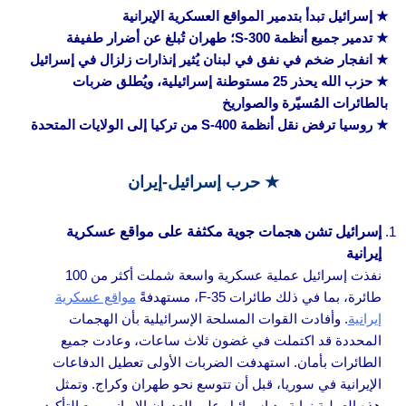
★ إسرائيل تبدأ بتدمير المواقع العسكرية الإيرانية
★ تدمير جميع أنظمة S-300؛ طهران تُبلغ عن أضرار طفيفة
★ انفجار ضخم في نفق في لبنان يُثير إنذارات زلزال في إسرائيل
★ حزب الله يحذر 25 مستوطنة إسرائيلية، ويُطلق ضربات
بالطائرات المُسيّرة والصواريخ
★ روسيا ترفض نقل أنظمة S-400 من تركيا إلى الولايات المتحدة
★ حرب
إسرائيل-إيران
إسرائيل تشن هجمات جوية مكثفة على مواقع عسكرية
إيرانية
نفذت إسرائيل عملية عسكرية واسعة شملت أكثر من 100
طائرة، بما في ذلك طائرات F-35، مستهدفةً
مواقع عسكرية
إيرانية
. وأفادت القوات المسلحة الإسرائيلية بأن الهجمات
المحددة قد اكتملت في غضون ثلاث ساعات، وعادت جميع
الطائرات بأمان. استهدفت الضربات الأولى تعطيل الدفاعات
الإيرانية في سوريا، قبل أن تتوسع نحو طهران وكراج. وتمثل
هذه العملية نهاية رد إسرائيل على العدوان الإيراني، مع التأكيد