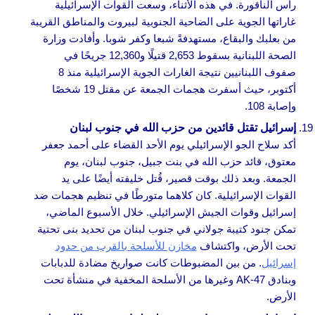
رأس الناقورة. في هذه الأثناء، وسعت القوات الإسرائيلية
غاراتها الجوية على الضاحية الجنوبية لبيروت والمناطق القريبة
من بعلبك والبقاع، مستهدفةً شبعا وكفر شوبا. وأفادت وزارة
الصحة اللبنانية بسقوط 2,653 قتيلًا و12,360 جريحًا في
صفوف اللبنانيين نتيجة الغارات الجوية الإسرائيلية منذ 8
أكتوبر، حيث أسفرت هجمات الجمعة عن مقتل 19 شخصًا
وإصابة 108.
إسرائيل تقتل قائدين من حزب الله في جنوب لبنان
أكد سلاح الجو الإسرائيلي يوم الأحد القضاء على أحمد جعفر
معتوق، قائد حزب الله في بنت جبيل، جنوب لبنان، يوم
الجمعة. وبعد ذلك بوقت قصير، قُتل خليفته أيضًا على يد
القوات الإسرائيلية. كان كلاهما متورطًا في تنظيم هجمات ضد
إسرائيل وقوات الجيش الإسرائيلي. خلال الأسبوع الماضي،
تمكن جنود كتيبة جولاني في جنوب لبنان من تحديد بنى تحتية
تحت الأرض، واكتشاف
مخازن للأسلحة بالقرب من حدود
إسرائيل
. من بين المضبوطات كانت صواريخ مضادة للدبابات
وبنادق AK-47 وغيرها من الأسلحة المخفية في منشأة تحت
الأرض.