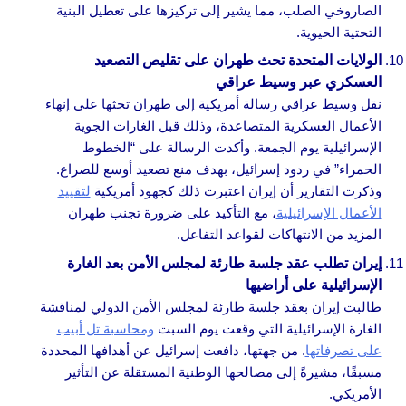
الصاروخي الصلب، مما يشير إلى تركيزها على تعطيل البنية
التحتية الحيوية.
الولايات المتحدة تحث طهران على تقليص التصعيد
العسكري عبر وسيط عراقي
نقل وسيط عراقي رسالة أمريكية إلى طهران تحثها على إنهاء
الأعمال العسكرية المتصاعدة، وذلك قبل الغارات الجوية
الإسرائيلية يوم الجمعة. وأكدت الرسالة على “الخطوط
الحمراء” في ردود إسرائيل، بهدف منع تصعيد أوسع للصراع.
وذكرت التقارير أن إيران اعتبرت ذلك كجهود أمريكية
لتقييد
الأعمال الإسرائيلية
، مع التأكيد على ضرورة تجنب طهران
المزيد من الانتهاكات لقواعد التفاعل.
إيران تطلب عقد جلسة طارئة لمجلس الأمن بعد الغارة
الإسرائيلية على أراضيها
طالبت إيران بعقد جلسة طارئة لمجلس الأمن الدولي لمناقشة
الغارة الإسرائيلية التي وقعت يوم السبت
ومحاسبة تل أبيب
على تصرفاتها
. من جهتها، دافعت إسرائيل عن أهدافها المحددة
مسبقًا، مشيرةً إلى مصالحها الوطنية المستقلة عن التأثير
الأمريكي.