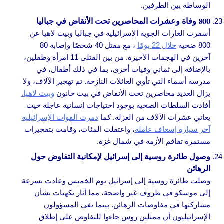
الوساطة بين الطرفين.
800 وفاة وعشرات المحاصرين تحت الأنقاض في جباليا
أسفرت الغارات الجوية الإسرائيلية في جباليا وبيت لاهيا عن
800 ضحية
خلال 22 يومًا
، مع مقتل 40 شخصًا وإصابة 80
آخرين في الهجمات الأخيرة. من بين القتلى 11 امرأة وطفلين،
بالإضافة إلى ثماني وفيات أخرى، بما في ذلك أطفال، في
مدرسة أسماء التي تأوي العائلات النازحة. تم تهجير الآلاف، ولا
يزال العديد محاصرين تحت الأنقاض في بيت حانون
وبيت لاهيا.
أفادت السلطات الصحية بوجود احتياجات إنسانية عاجلة حيث
يعاني عشرات الآلاف من العزلة. كما
دمرت القوات الإسرائيلية
آخر سيارة إسعاف عاملة
، واعتقلت المئات، وقامت بتفجيرات
مستمرة تفاقم الأزمة في شمال غزة.
وصول طائرة روسية إلى إسرائيل لإمكانية التفاوض حول
الرهائن
وصلت طائرة روسية إلى إسرائيل يوم الخميس وعادت بسرعة
إلى موسكو في ظروف غير واضحة، مما أثار تكهنات بشأن
مشاركتها في مفاوضات الرهائن. بينما نفى المسؤولون
الإسرائيليون أن ممثلين روس جاءوا للتفاوض على إطلاق