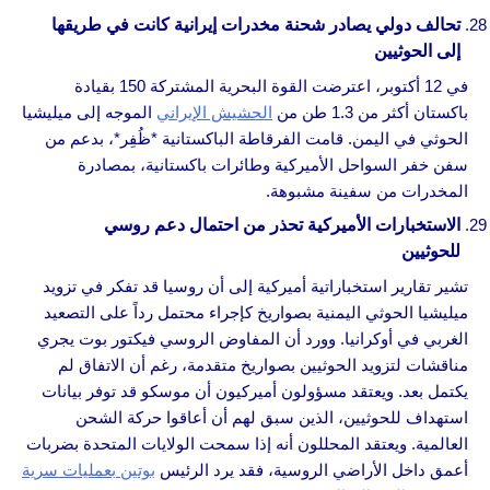
تحالف دولي يصادر شحنة مخدرات إيرانية كانت في طريقها
إلى الحوثيين
في 12 أكتوبر، اعترضت القوة البحرية المشتركة 150 بقيادة
باكستان أكثر من 1.3 طن من
الحشيش الإيراني
الموجه إلى ميليشيا
الحوثي في اليمن. قامت الفرقاطة الباكستانية *ظُفِر*، بدعم من
سفن خفر السواحل الأميركية وطائرات باكستانية، بمصادرة
المخدرات من سفينة مشبوهة.
الاستخبارات الأميركية تحذر من احتمال دعم روسي
للحوثيين
تشير تقارير استخباراتية أميركية إلى أن روسيا قد تفكر في تزويد
ميليشيا الحوثي اليمنية بصواريخ كإجراء محتمل رداً على التصعيد
الغربي في أوكرانيا. وورد أن المفاوض الروسي فيكتور بوت يجري
مناقشات لتزويد الحوثيين بصواريخ متقدمة، رغم أن الاتفاق لم
يكتمل بعد. ويعتقد مسؤولون أميركيون أن موسكو قد توفر بيانات
استهداف للحوثيين، الذين سبق لهم أن أعاقوا حركة الشحن
العالمية. ويعتقد المحللون أنه إذا سمحت الولايات المتحدة بضربات
أعمق داخل الأراضي الروسية، فقد يرد الرئيس
بوتين بعمليات سرية