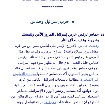
==========
★
حرب إسرائيل وحماس
حماس ترفض عرض إسرائيل للمرور الآمن وتتمسك
بشروط وقف إطلاق النار
رفضت حماس
الاقتراح الإسرائيلي لتأمين ممر آمن من غزة
مقابل نزع السلاح وإطلاق سراح الرهائن. وقد تم نقل هذا
العرض عبر رئيس الموساد في مصر، وانتقده نائب رئيس
حماس خليل الحية، الذي قال إنه يظهر سوء فهم إسرائيل
لموقف حماس وقد يؤدي إلى تصعيد النزاع. رغم اغتيال قائد
حماس يحيى السنوار، أكدت حماس تمسكها
بمبادئ التفاوض
غير المتغيرة
، مطالبةً بانسحاب إسرائيل الكامل من غزة،
وعودة اللاجئين الفلسطينيين، وتسهيل المساعدات الإنسانية
دون عوائق. أكد مستشار رئيس الوزراء الإسرائيلي نتنياهو
استعداد إسرائيل لمنح ممر آمن إذا تم الإفراج عن الرهائن. من
المتوقع أن تستمر المناقشات
في قطر
حيث تتواصل جهود