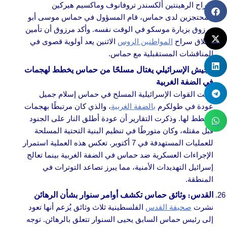
سراح الرهينتين ألكسندر تروفانوف وماكسيم هيركين
المحتجزين لدى حماس، قام المسؤول في حماس موسى أبو
مرزوق بزيارة موسكو في الوقت نفسه. وأكد مرزوق أن تأمين
إطلاق سراح
المواطنين الروس
الاثنين يعد أولوية قصوى في
المناقشات المستقبلية مع حماس.
الجيش الإسرائيلي يغتال مسلحًا من حماس يخطط لهجمات
في الضفة الغربية
قتلت القوات الإسرائيلية المسلح في حماس إسلام جميل
عودة في طولكرم
بالضفة الغربية
، والذي كان مرتبطًا بهجمات
مخطط لها. وذكرت التقارير أن عودة أطلق النار على الجنود
قبل مقتله، وكان متورطًا في تنظيم البنية التحتية المسلحة
للعمليات المستهدفة في 7 أكتوبر. تعكس هذه العملية استمرار
الإجراءات العسكرية ضد حماس في الضفة الغربية بينما تعالج
إسرائيل التهديدات الأمنية، مما يبرز تصاعد التوترات في
المنطقة.
القدس: وثائق حماس تكشف أوامر سنوار بشأن الرهائن
نشرت
صحيفة القدس
الفلسطينية ثلاث وثائق يُزعم أنها تعود
إلى رئيس حماس السابق يحيى السنوار تتعلق بالرهائن. توجه