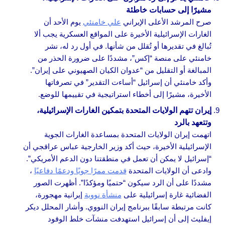
مشيرًا إلى حسابات خاطئة
صرح المرشد الأعلى الإيراني
علي خامنئي
يوم الأحد أن
الغارات الإسرائيلية الأخيرة على المواقع العسكرية يجب ألا
تُبالغ في تقديرها أو تُقلل من شأنها. في أول رد له، نشر
خامنئي على منصة “إكس”، مشددًا على ضرورة الحذر من
المبالغة أو التقليل من “عدوان الكيان الصهيوني على إيران”.
وأكد خامنئي أن إسرائيل “أساءت التقدير” في تصرفاتها
الأخيرة، مشيرًا إلى أخطاء استراتيجية في تقييمها للوضع.
إيران تتهم الولايات المتحدة بتمكين الغارات الإسرائيلية،
وتتعهد بالرد
اتهمت إيران الولايات المتحدة بمساعدة الغارات الجوية
الإسرائيلية الأخيرة، حيث أكد وزير الخارجية عباس عراقجي أن
“إسرائيل لا يمكن أن تعمل في منطقتنا دون الدعم الأمريكي”.
وادعى أن الولايات المتحدة
قدمت ممرًا جويًا ودعمًا دفاعيًا
،
مشددًا على أن الرد سيكون “حتميًا ومؤكدًا”. أظهرت الصور
الفضائية غارة إسرائيلية على
منشأة نووية
إيرانية مهجورة،
كانت مرتبطة سابقًا ببرنامج إيران النووي. وأشار المحلل ديكر
إيفليث إلى أن إسرائيل استهدفت منشآت خلط الوقود