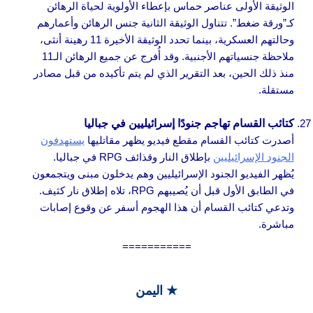
الوثيقة الأولى عناصر حماس بإعطاء الأولوية لحياة الرهائن
كـ”ورقة ضغط”. تتناول الوثيقة الثانية جنس الرهائن وأعمارهم
وحالتهم العسكرية، بينما تحدد الوثيقة الأخيرة 11 رهينة أنثى،
ملاحظة جنسياتهم الأجنبية. وقد أُفرج عن جميع الرهائن الـ11
منذ ذلك الحين، بعد التقرير الذي لم يتم تأكيده من قبل مصادر
مستقلة.
كتائب القسام تهاجم جنودًا إسرائيليين في جباليا
أصدرت كتائب القسام مقطع فيديو يظهر مقاتليها
يستهدفون
الجنود الإسرائيليين
بإطلاق النار وقذائف RPG في جباليا.
يُظهر الفيديو الجنود الإسرائيليين وهم يدخلون مبنى ويتجمعون
في الطابق الأول قبل أن يُصيبهم RPG، تلاه إطلاق نار كثيف.
وتدعي كتائب القسام أن هذا الهجوم أسفر عن وقوع إصابات
مباشرة.
===========
★
اليمن