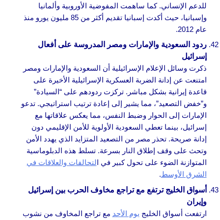
للدعم الإنساني. كما ساهمت المفوضية الأوروبية وألمانيا
وإسبانيا، حيث أكدت إسبانيا تقديم أكثر من 85 مليون يورو منذ
عام 2012.
ردود السعودية والإمارات ومصر المدروسة على أفعال
إسرائيل
ذكرت وسائل الإعلام الإسرائيلية أن السعودية والإمارات ومصر
امتنعت عن إدانة الضربة العسكرية الإسرائيلية الأخيرة على
قاعدة إيرانية بشكل مباشر. تركزت ردودهم على “السيادة”
و”خفض التصعيد”، مما يشير إلى إعادة ترتيب استراتيجي. تدعو
الإمارات إلى الحوار وضبط النفس، مما يعكس علاقاتها مع
إسرائيل، بينما تعطي السعودية الأولوية للأمن الإقليمي دون
إدانة صريحة. تحذر مصر من التصعيد المتزايد الذي يهدد الأمن
وتحث على وقف إطلاق النار بسرعة. تسلط هذه الدبلوماسية
المتوازنة الضوء على تحول كبير في ا
لتحالفات والعلاقات في
الشرق الأوسط
.
أسواق الخليج ترتفع مع تراجع مخاوف الحرب بين إسرائيل
وإيران
ارتفعت أسواق الخليج
يوم الأحد
مع تراجع المخاوف من نشوب