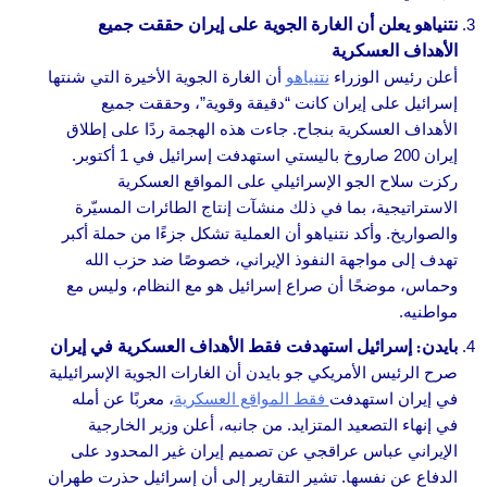
نتنياهو يعلن أن الغارة الجوية على إيران حققت جميع
الأهداف العسكرية
أعلن رئيس الوزراء
نتنياهو
أن الغارة الجوية الأخيرة التي شنتها
إسرائيل على إيران كانت “دقيقة وقوية”، وحققت جميع
الأهداف العسكرية بنجاح. جاءت هذه الهجمة ردًا على إطلاق
إيران 200 صاروخ باليستي استهدفت إسرائيل في 1 أكتوبر.
ركزت سلاح الجو الإسرائيلي على المواقع العسكرية
الاستراتيجية، بما في ذلك منشآت إنتاج الطائرات المسيّرة
والصواريخ. وأكد نتنياهو أن العملية تشكل جزءًا من حملة أكبر
تهدف إلى مواجهة النفوذ الإيراني، خصوصًا ضد حزب الله
وحماس، موضحًا أن صراع إسرائيل هو مع النظام، وليس مع
مواطنيه.
بايدن: إسرائيل استهدفت فقط الأهداف العسكرية في إيران
صرح الرئيس الأمريكي جو بايدن أن الغارات الجوية الإسرائيلية
في إيران استهدفت
فقط المواقع العسكرية
، معربًا عن أمله
في إنهاء التصعيد المتزايد. من جانبه، أعلن وزير الخارجية
الإيراني عباس عراقجي عن تصميم إيران غير المحدود على
الدفاع عن نفسها. تشير التقارير إلى أن إسرائيل حذرت طهران