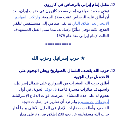
مقتل إمام إيراني بالرصاص في كازرون
توفي محمد صباهي، إمام مسجد كازرون في جنوب إيران، بعد
أن أُطلق عليه الرصاص عقب صلاة الجمعة.
وارتكب المهاجم
الانتحار بعد إطلاق النار
. تم نقل صباهي إلى مستشفيين لتلقي
العلاج، لكنه توفي متأثرًا بإصاباته، مما يمثل القتل المستهدف
الثالث لإمام إيراني منذ عام 1979.
===========
★
حرب إسرائيل وحزب الله
حزب الله يقصف الشمال بالصواريخ ويعلن الهجوم على
قاعدة تل نوف الجوية
أطلق حزب الله العشرات من الصواريخ على شمال إسرائيل،
واستهدف طائرات مسيرة قاعدة
تل نوف
الجوية، في أول
هجوم له على هذه المنشأة. اعترضت قوات الدفاع الإسرائيلية
أربع طائرات مسيرة
ولم ترد أي تقارير عن إصابات نتيجة
القصف. وأطلقت صفارات الإنذار في الجليل الأعلى بينما أعلن
حزب الله مسؤوليته عن نحو 200 إطلاق صاروخ على مدار