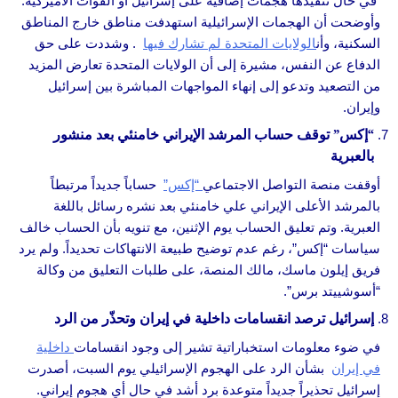
في حال تنفيذها هجمات إضافية على إسرائيل أو القوات الأميركية.
وأوضحت أن الهجمات الإسرائيلية استهدفت مناطق خارج المناطق
السكنية، وأن
الولايات المتحدة لم تشارك فيها
. وشددت على حق
الدفاع عن النفس، مشيرة إلى أن الولايات المتحدة تعارض المزيد
من التصعيد وتدعو إلى إنهاء المواجهات المباشرة بين إسرائيل
وإيران.
“إكس” توقف حساب المرشد الإيراني خامنئي بعد منشور
بالعبرية
أوقفت منصة التواصل الاجتماعي
“إكس”
حساباً جديداً مرتبطاً
بالمرشد الأعلى الإيراني علي خامنئي بعد نشره رسائل باللغة
العبرية. وتم تعليق الحساب يوم الإثنين، مع تنويه بأن الحساب خالف
سياسات “إكس”، رغم عدم توضيح طبيعة الانتهاكات تحديداً. ولم يرد
فريق إيلون ماسك، مالك المنصة، على طلبات التعليق من وكالة
“أسوشييتد برس”.
إسرائيل ترصد انقسامات داخلية في إيران وتحذّر من الرد
في ضوء معلومات استخباراتية تشير إلى وجود انقسامات
داخلية
في إيران
بشأن الرد على الهجوم الإسرائيلي يوم السبت، أصدرت
إسرائيل تحذيراً جديداً متوعدة برد أشد في حال أي هجوم إيراني.