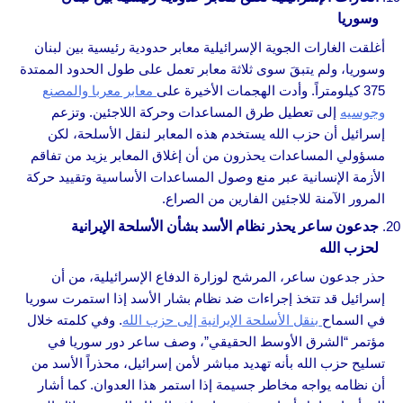
وسوريا
أغلقت الغارات الجوية الإسرائيلية معابر حدودية رئيسية بين لبنان
وسوريا، ولم يتبقَ سوى ثلاثة معابر تعمل على طول الحدود الممتدة
375 كيلومتراً. وأدت الهجمات الأخيرة على
معابر معربا والمصنع
وجوسيه
إلى تعطيل طرق المساعدات وحركة اللاجئين. وتزعم
إسرائيل أن حزب الله يستخدم هذه المعابر لنقل الأسلحة، لكن
مسؤولي المساعدات يحذرون من أن إغلاق المعابر يزيد من تفاقم
الأزمة الإنسانية عبر منع وصول المساعدات الأساسية وتقييد حركة
المرور الآمنة للاجئين الفارين من الصراع.
جدعون ساعر يحذر نظام الأسد بشأن الأسلحة الإيرانية
لحزب الله
حذر جدعون ساعر، المرشح لوزارة الدفاع الإسرائيلية، من أن
إسرائيل قد تتخذ إجراءات ضد نظام بشار الأسد إذا استمرت سوريا
في السماح
بنقل الأسلحة الإيرانية إلى حزب الله
. وفي كلمته خلال
مؤتمر “الشرق الأوسط الحقيقي”، وصف ساعر دور سوريا في
تسليح حزب الله بأنه تهديد مباشر لأمن إسرائيل، محذراً الأسد من
أن نظامه يواجه مخاطر جسيمة إذا استمر هذا العدوان. كما أشار