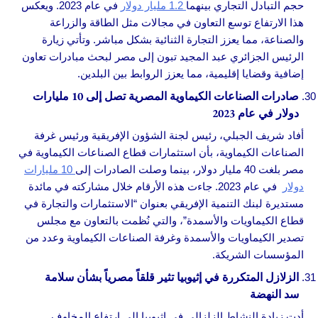
حجم التبادل التجاري بينهما
1.2 مليار دولار
في عام 2023. ويعكس
هذا الارتفاع توسع التعاون في مجالات مثل الطاقة والزراعة
والصناعة، مما يعزز التجارة الثنائية بشكل مباشر. وتأتي زيارة
الرئيس الجزائري عبد المجيد تبون إلى مصر لبحث مبادرات تعاون
إضافية وقضايا إقليمية، مما يعزز الروابط بين البلدين.
صادرات الصناعات الكيماوية المصرية تصل إلى 10 مليارات
دولار في عام 2023
أفاد شريف الجبلي، رئيس لجنة الشؤون الإفريقية ورئيس غرفة
الصناعات الكيماوية، بأن استثمارات قطاع الصناعات الكيماوية في
مصر بلغت 40 مليار دولار، بينما وصلت الصادرات إلى
10 مليارات
دولار
في عام 2023. جاءت هذه الأرقام خلال مشاركته في مائدة
مستديرة لبنك التنمية الإفريقي بعنوان “الاستثمارات والتجارة في
قطاع الكيماويات والأسمدة”، والتي نُظمت بالتعاون مع مجلس
تصدير الكيماويات والأسمدة وغرفة الصناعات الكيماوية وعدد من
المؤسسات الشريكة.
الزلازل المتكررة في إثيوبيا تثير قلقاً مصرياً بشأن سلامة
سد النهضة
أدت زيادة النشاط الزلزالي في إثيوبيا إلى ارتفاع المخاوف