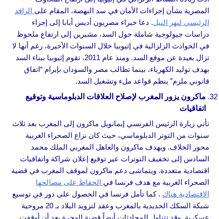
المصرية بشأن إجراءات الأمان في سد النهضة، المقام على
الرافد
الرئيسي لنهر النيل
. دعا خبراء مصريون أديس أبابا إلى إجراء
دراسات جيولوجية شاملة حول السد، مشيرين إلى ارتفاع ملحوظ
في الحوادث الزلزالية في إثيوبيا خلال السنوات الأخيرة، رغم أنها لا
تزال بعيدة عن موقع السد. ومنذ عام 2011، تقوم إثيوبيا ببناء السد
بهدف توليد الكهرباء، بينما تطالب مصر والسودان بإبرام “اتفاق
قانوني ملزم” ينظم قواعد ملء وتشغيل السد.
ماكرون يزور المغرب لإصلاح العلاقات الدبلوماسية وتوقيع
اتفاقيات
تأتي زيارة الرئيس الفرنسي إيمانويل ماكرون إلى المغرب بعد ثلاث
سنوات من التوتر الدبلوماسي، حيث كان نزاع الصحراء الغربية
محور الخلاف. ويهدف ماكرون والعاهل المغربي الملك محمد
السادس إلى تخفيف التوترات عبر توقيع إعلان شراكة واتفاقيات
اقتصادية متعددة. ويتماشى دعم ماكرون لموقف المغرب في قضية
الصحراء الغربية مع هدف فرنسا في
الحفاظ على مصالحها
الاقتصادية هناك
. كما تأمل فرنسا في الحصول على دور في توسيع
شبكة السكك الحديدية بالمغرب وعقد لتزويد البلاد بـ 20 مروحية
عسكرية. وقد تتناول المحادثات أيضاً قضية الهجرة بعد أن أوقفت