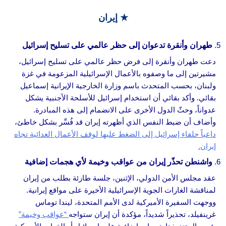
★ إيران
طهران وأنقرة تدعوان إلى حظر عالمي على تسليح إسرائيل
دعت طهران وأنقرة إلى فرض حظر عالمي على تسليح إسرائيل،
مشيرتين إلى ما وصفوه بالأعمال الإسرائيلية المزعومة في غزة
ولبنان، بحسب المتحدث باسم وزارة الخارجية الإيرانية إسماعيل
بقائي. وأكد بقائي أن استخدام إسرائيل للأسلحة الأجنبية يشكل
عدواناً، وحثّ الدول الأخرى على الانضمام إلى هذه المبادرة.
وأضاف أن ضبط النفس الذي أظهرته إيران قد فُسِّر بشكل خاطئ،
داعياً حلفاء إسرائيل إلى الضغط عليها لوقف الأعمال العدائية تجاه
إيران.
واشنطن تحذّر إيران من عواقب وخيمة لأي هجمات إضافية
عقد مجلس الأمن الدولي، الإثنين، جلسة طارئة بطلب من إيران
لمناقشة الغارات الجوية الإسرائيلية الأخيرة على مواقع إيرانية.
ووجهت السفيرة الأميركية لدى الأمم المتحدة، ليندا توماس
غرينفيلد، تحذيراً شديداً، مؤكدة أن إيران ستواجه
“عواقب وخيمة”