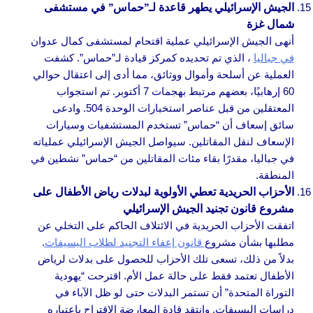
الجيش الإسرائيلي يطهر قاعدة لـ”حماس” في مستشفى
شمال غزة
أنهى الجيش الإسرائيلي عملية اقتحام لمستشفى كمال عدوان
في جباليا
، الذي تم تحديده كمركز قيادة لـ”حماس”. كشفت
العملية عن أسلحة وأموال ووثائق، مما أدى إلى اعتقال حوالي
60 إرهابيًا، بعضهم مرتبط بهجمات 7 أكتوبر. تم استجواب
المعتقلين من قبل عناصر استخبارات الوحدة 504. وادعى
سائق إسعاف أن “حماس” تستخدم المستشفيات وسيارات
الإسعاف لنقل المقاتلين. سيواصل الجيش الإسرائيلي عملياته
في جباليا، مقدرًا بقاء مئات المقاتلين من “حماس” نشطين في
المنطقة.
الأحزاب الحريدية تعطي الأولوية لبدلات رياض الأطفال على
مشروع قانون تجنيد الجيش الإسرائيلي
اتفقت الأحزاب الحريدية في الائتلاف الحاكم على التخلي عن
مطلبها بشأن مشروع
قانون إعفاء التجنيد لطلاب اليسيفات
.
بدلاً من ذلك، تسعى تلك الأحزاب للحصول على بدلات لرياض
الأطفال تعتمد فقط على حالة عمل الأم. اقترحت “يهودية
التوراة المتحدة” أن تستمر البدلات حتى لو ظل الآباء في
دراسات اليسيفات. وانتقد قادة المعارضة الاقتراح باعتباره