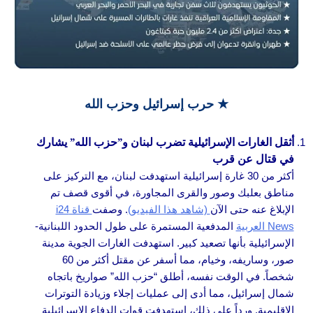
★ حرب إسرائيل وحزب الله
أثقل الغارات الإسرائيلية تضرب لبنان و”حزب الله” يشارك
في قتال عن قرب
أكثر من 30 غارة إسرائيلية استهدفت لبنان، مع التركيز على
مناطق بعلبك وصور والقرى المجاورة، في أقوى قصف تم
الإبلاغ عنه حتى الآن
(شاهد هذا الفيديو)
. وصفت
قناة i24
News العربية
المدفعية المستمرة على طول الحدود اللبنانية-
الإسرائيلية بأنها تصعيد كبير. استهدفت الغارات الجوية مدينة
صور، وساريفه، وخيام، مما أسفر عن مقتل أكثر من 60
شخصاً. في الوقت نفسه، أطلق “حزب الله” صواريخ باتجاه
شمال إسرائيل، مما أدى إلى عمليات إجلاء وزيادة التوترات
الإقليمية. ورداً على ذلك، استهدفت قوات الدفاع الإسرائيلية