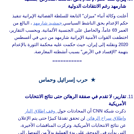
شارمهد رغم الانتقادات الدولية
أعلنت وكالة أنباء “ميزان” التابعة للسلطة القضائية الإيرانية تنفيذ
حكم الإعدام بحق الناشط السياسي
جمشيد شارمهد
، البالغ من
العمر 69 عاماً، والحاصل على الجنسية الألمانية. وبحسب التقارير،
اختطفت القوات الأمنية الإيرانية شارمهد من دبي في أغسطس
2020 ونقلته إلى إيران، حيث حكمت عليه محكمة الثورة بالإعدام
بتهمة “الإفساد في الأرض” بسبب أنشطته المعارضة.
===========
★ حرب إسرائيل وحماس
تقارير: لا تقدم في صفقة الرهائن حتى نتائج الانتخابات
الأمريكية
ذكرت شبكة CNN أن المحادثات حول
وقف إطلاق النار
وإطلاق سراح الرهائن
لن تحقق تقدمًا كبيرًا حتى يتم الإعلان
عن نتائج الانتخابات الأمريكية. وتركزت المناقشات الأخيرة،
التي بدأت في الدوحة، على بدء العملية بدلاً من التوصل إلى