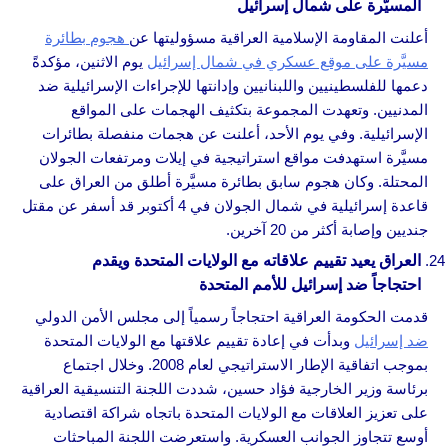
المسيَّرة على شمال إسرائيل
أعلنت المقاومة الإسلامية العراقية مسؤوليتها عن
هجوم بطائرة
مسيَّرة على موقع عسكري في شمال إسرائيل
يوم الاثنين، مؤكدةً
دعمها للفلسطينيين واللبنانيين وإدانتها للإجراءات الإسرائيلية ضد
المدنيين. وتعهدت المجموعة بتكثيف الهجمات على المواقع
الإسرائيلية. وفي يوم الأحد، أعلنت عن هجمات منفصلة بطائرات
مسيَّرة استهدفت مواقع استراتيجية في إيلات ومرتفعات الجولان
المحتلة. وكان هجوم سابق بطائرة مسيَّرة أطلق من العراق على
قاعدة إسرائيلية في شمال الجولان في 4 أكتوبر قد أسفر عن مقتل
جنديين وإصابة أكثر من 20 آخرين.
العراق يعيد تقييم علاقاته مع الولايات المتحدة ويقدم
احتجاجاً ضد إسرائيل للأمم المتحدة
قدمت الحكومة العراقية احتجاجاً رسمياً إلى مجلس الأمن الدولي
ضد إسرائيل
وبدأت في إعادة تقييم علاقتها مع الولايات المتحدة
بموجب اتفاقية الإطار الاستراتيجي لعام 2008. وخلال اجتماع
برئاسة وزير الخارجية فؤاد حسين، شددت اللجنة التنسيقية العراقية
على تعزيز العلاقات مع الولايات المتحدة باتجاه شراكة اقتصادية
أوسع تتجاوز الجوانب العسكرية. واستعرضت اللجنة المباحثات