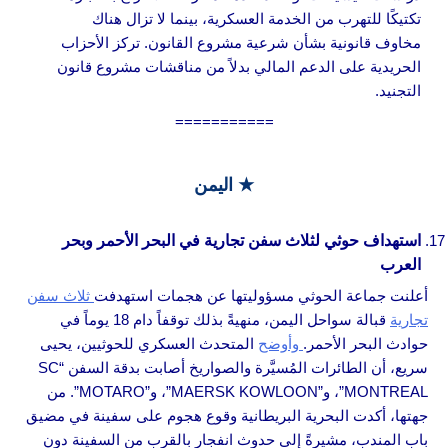
تكتيكًا للتهرب من الخدمة العسكرية، بينما لا تزال هناك
مخاوف قانونية بشأن شرعية مشروع القانون. تركز الأحزاب
الحريدية على الدعم المالي بدلاً من مناقشات مشروع قانون
التجنيد.
===========
★ اليمن
استهداف حوثي لثلاث سفن تجارية في البحر الأحمر وبحر
العرب
أعلنت جماعة الحوثي مسؤوليتها عن هجمات استهدفت
ثلاث سفن
تجارية
قبالة سواحل اليمن، منهيةً بذلك توقفاً دام 18 يوماً في
حوادث البحر الأحمر.
وأوضح
المتحدث العسكري للحوثيين، يحيى
سريع، أن الطائرات المُسيَّرة والصواريخ أصابت بدقة السفن “SC
MONTREAL”، و”MAERSK KOWLOON”، و”MOTARO”. من
جهتها، أكدت البحرية البريطانية وقوع هجوم على سفينة في مضيق
باب المندب، مشيرةً إلى حدوث انفجار بالقرب من السفينة دون