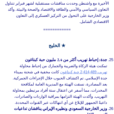
الأخيرة مع واشنطن وحددت مناقشات مستقبلية لشهر فبراير تتناول
التعاون السياسي والأمني والطاقة والاقتصاد والصحة والبيئة. وأكد
وزير الخارجية على التحول من التركيز العسكري إلى التعاون
الاقتصادي الشامل.
============
★ الخليج
جدة: إحباط تهريب أكثر من 2.4 مليون حبة كبتاغون
تمكنت هيئة الزكاة والضريبة والجمارك من إحباط محاولة
تهريب 2,414,489 حبة كبتاغون
كانت مخفية في شحنة بميناء
جدة الإسلامي. تم اكتشاف الحبوب خلال الإجراءات الجمركية.
بعد المصادرة، نسقت الهيئة مع المديرية العامة لمكافحة
المخدرات، مما أسفر عن اعتقال ستة أفراد مرتبطين بمحاولة
التهريب. وأكدت الهيئة التزامها بمراقبة الواردات والصادرات،
داعيةً الجمهور للإبلاغ عن أي انتهاكات عبر القنوات المحددة.
وزير الخارجية السعودي ونظيره الإيراني يناقشان تداعيات