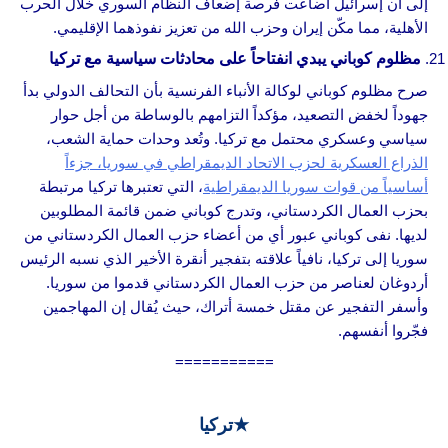
إلى أن إسرائيل أضاعت فرصة إضعاف النظام السوري خلال الحرب
الأهلية، مما مكّن إيران وحزب الله من تعزيز نفوذهما الإقليمي.
مظلوم كوباني يبدي انفتاحاً على محادثات سياسية مع تركيا
صرح مظلوم كوباني لوكالة الأنباء الفرنسية بأن التحالف الدولي بدأ
جهوداً لخفض التصعيد، مؤكداً التزامهم بالوساطة من أجل حوار
سياسي وعسكري محتمل مع تركيا. وتُعد وحدات حماية الشعب،
الذراع العسكرية لحزب الاتحاد الديمقراطي في سوريا، جزءاً
أساسياً من قوات سوريا الديمقراطية
، التي تعتبرها تركيا مرتبطة
بحزب العمال الكردستاني، وتدرج كوباني ضمن قائمة المطلوبين
لديها. نفى كوباني عبور أي من أعضاء حزب العمال الكردستاني من
سوريا إلى تركيا، نافياً علاقته بتفجير أنقرة الأخير الذي نسبه الرئيس
أردوغان لعناصر من حزب العمال الكردستاني قدموا من سوريا.
وأسفر التفجير عن مقتل خمسة أتراك، حيث يُقال إن المهاجمين
فجّروا أنفسهم.
===========
★تركيا