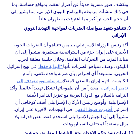
وتكشف صور مسربة حديثاً عن أضرار لحقت بمواقع حساسة، بما
في ذلك منشآت مرتبطة بالبرنامج النووي الإيراني، مما يشير إلى
أن حجم الخسائر أكبر مما اعترفت به طهران علناً.
نتنياهو يتعهد بمواصلة الضربات لمواجهة التهديد النووي
الإيراني
أكد رئيس الوزراء الإسرائيلي بنيامين نتنياهو أن الضربات الجوية
الأخيرة على إيران جزء من استراتيجية مستمرة، مشيراً إلى أن
هناك المزيد من التحركات القادمة. وخلال جلسة مغلقة لحزب
الليكود، وصف نتنياهو الضربات بأنها
“البداية فقط”
في نهج إسرائيل
الحربي، مستبعداً أي افتراض بأن ضربة واحدة تكفي. وأمام
الكنيست، اتهم إيران بالسعي لامتلاك
ترسانة نووية تهدف إلى
تدمير إسرائيل،
محذراً من أن طموحاتها تشكل تهديداً عالمياً. وأكد
التزامه بالسلام مع الدول العربية مع تعزيز التدابير الأمنية
الإسرائيلية. وأوضح رئيس الأركان الإسرائيلي أفيف كوخافي أن
إسرائيل
أظهرت ضبط النفس
في الهجمات الأخيرة على إيران،
مشيراً إلى أن الجيش الإسرائيلي استخدم فقط بعض قدراته ولا
يزال مستعداً لمختلف السيناريوهات.
إيران تنفذ حكم الإعدام بحق الناشط المعارض جمشيد