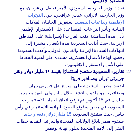
التصعيد الإقليمي
تحدث وزير الخارجية السعودي، الأمير فيصل بن فرحان، مع
وزير الخارجية الإيراني، عباس عراقجي، حول
التوترات
الإقليمية وتداعيات التصعيد
. استعرض الجانبان العلاقات
الثنائية وتأثير النزاعات المتصاعدة على الاستقرار الإقليمي.
تأتي هذه المناقشة عقب الغارات الإسرائيلية على المناطق
الإيرانية، حيث أدانت السعودية هذه الأفعال، مشيرة إلى
انتهاكات السيادة الإيرانية والقانون الدولي. وأكدت السعودية
رفضها لهذه الأعمال العسكرية، مشددة على أهمية الحفاظ
على الأمن والاستقرار الإقليميين.
تقارير: السعودية ستضخ استثمارًا بقيمة 15 مليار دولار ونقل
جزيرتي تيران وصنافير قريبًا
اتفقت مصر والسعودية على تسريع نقل جزيرتي تيران
وصنافير، وهو ما تم مناقشته خلال زيارة ولي العهد محمد بن
سلمان في 15 أكتوبر. تم توقيع اتفاق لحماية الاستثمارات
السعودية في مصر. ستُوقع العقود النهائية للاستثمار في رأس
بناس، حيث ستضخ السعودية
15 مليار دولار دفعة واحدة
.
ستقوم مصر بإبلاغ الولايات المتحدة وإسرائيل لتقديم خطاب
النقل إلى الأمم المتحدة بحلول نهاية نوفمبر.