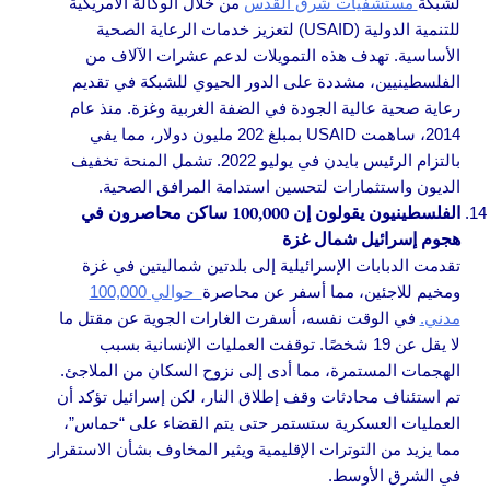
لشبكة
مستشفيات شرق القدس
من خلال الوكالة الأمريكية
للتنمية الدولية (USAID) لتعزيز خدمات الرعاية الصحية
الأساسية. تهدف هذه التمويلات لدعم عشرات الآلاف من
الفلسطينيين، مشددة على الدور الحيوي للشبكة في تقديم
رعاية صحية عالية الجودة في الضفة الغربية وغزة. منذ عام
2014، ساهمت USAID بمبلغ 202 مليون دولار، مما يفي
بالتزام الرئيس بايدن في يوليو 2022. تشمل المنحة تخفيف
الديون واستثمارات لتحسين استدامة المرافق الصحية.
الفلسطينيون يقولون إن 100,000 ساكن محاصرون في
هجوم إسرائيل شمال غزة
تقدمت الدبابات الإسرائيلية إلى بلدتين شماليتين في غزة
ومخيم للاجئين، مما أسفر عن محاصرة
حوالي 100,000
مدني.
في الوقت نفسه، أسفرت الغارات الجوية عن مقتل ما
لا يقل عن 19 شخصًا. توقفت العمليات الإنسانية بسبب
الهجمات المستمرة، مما أدى إلى نزوح السكان من الملاجئ.
تم استئناف محادثات وقف إطلاق النار، لكن إسرائيل تؤكد أن
العمليات العسكرية ستستمر حتى يتم القضاء على “حماس”،
مما يزيد من التوترات الإقليمية ويثير المخاوف بشأن الاستقرار
في الشرق الأوسط.