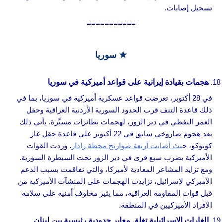
تسجيل إصابات.
===========
★ سوريا
هجمات بقيادة إيرانية على قواعد أميركية في سوريا
في 28 أكتوبر، تعرضت قواعد عسكرية أميركية في سوريا، بما في
ذلك قاعدة التنف قرب الحدود السورية الأردنية العراقية وحقل
العمر النفطي في دير الزور، لهجمات بطائرات مسيَّرة. يأتي ذلك
بعد هجوم صاروخي سابق في 22 أكتوبر على قاعدة حقل غاز
كونوكو، ح
يث أصابت أربعة صواريخ محطة رادار
. وردت القوات
الأميركية بضرب سبع قرى في دير الزور تحت السيطرة السورية.
ومع تزايد المشاعر المعادية لأميركا، والتي تفاقمت بسبب الدعم
الأميركي لإسرائيل، تزايدت الهجمات على المنشآت الأميركية من
قبل قوات المقاومة العراقية، مما يثير مخاوف أمنية على سلامة
الأفراد الأميركيين في المنطقة.
الغارات الإسرائيلية تغلق معابر حدودية رئيسية بين لبنان