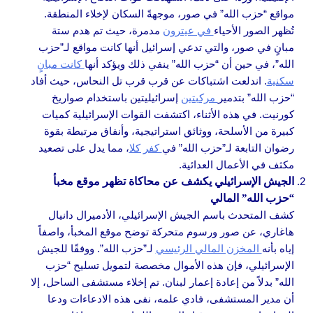
مواقع “حزب الله” في صور، موجهةً السكان لإخلاء المنطقة.
تُظهر الصور الأحياء
في عيترون
مدمرة، حيث تم هدم ستة
مبانٍ في صور، والتي تدعي إسرائيل أنها كانت مواقع لـ”حزب
الله”، في حين أن “حزب الله” ينفي ذلك ويؤكد أنها
كانت مبانٍ
سكنية
. اندلعت اشتباكات عن قرب قرب تل النحاس، حيث أفاد
“حزب الله” بتدمير
مركبتين
إسرائيليتين باستخدام صواريخ
كورنيت. في هذه الأثناء، اكتشفت القوات الإسرائيلية كميات
كبيرة من الأسلحة، ووثائق استراتيجية، وأنفاق مرتبطة بقوة
رضوان التابعة لـ”حزب الله” في
كفر كلا
، مما يدل على تصعيد
مكثف في الأعمال العدائية.
الجيش الإسرائيلي يكشف عن محاكاة تظهر موقع مخبأ
“حزب الله” المالي
كشف المتحدث باسم الجيش الإسرائيلي، الأدميرال دانيال
هاغاري، عن صور ورسوم متحركة توضح موقع المخبأ، واصفاً
إياه بأنه
المخزن المالي الرئيسي
لـ”حزب الله”. ووفقًا للجيش
الإسرائيلي، فإن هذه الأموال مخصصة لتمويل تسليح “حزب
الله” بدلاً من إعادة إعمار لبنان. تم إخلاء مستشفى الساحل، إلا
أن مدير المستشفى، فادي علمه، نفى هذه الادعاءات ودعا