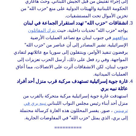
إلى إجراء تفتيش من قبل الجيش اللبناني. وحث هاغاري
الحكومة اللبنانية والهيئات الدولية على منع “حزب الله” من
تخزين الأموال تحت المستشفيات.
انشقاقات “حزب الله” تهدد استقرار الجماعة في لبنان
يواجه “حزب الله” تحديات داخلية، حيث
يترك المقاتلون
مواقعهم
في جنوب لبنان مع تصاعد العمليات الأرضية
الإسرائيلية. تشير المصادر إلى أن عناصر من “حزب الله”
يرفضون تنفيذ الأوامر، وينتقلون إلى سوريا مع عائلاتهم لتفادي
المواجهة. وفي رد فعل على ذلك، أرسل الحزب تعزيزات إلى
جنوب لبنان، لكن الانشقاقات أثرت على الاتصالات، مما أعاق
العمليات الميدانية.
غارة جوية إسرائيلية تستهدف مركبة قرب منزل أحد أفراد
عائلة نبيه بري
استهدفت غارة جوية إسرائيلية مركبة متحركة بالقرب من
منزل أحد أبناء رئيس مجلس النواب اللبناني
نبيه بري في
ترمينين
، صور. يفسر المحللون هذه الغارة كرسالة محتملة
إلى بري، الذي يمثل “حزب الله” في المفاوضات الجارية.
==========