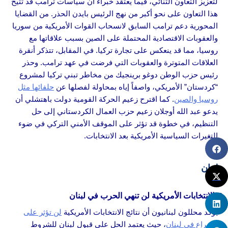
لتعزيز التعاون الثنائي، فيما يعتقد خبراء أن سياسات ترامب قد تتيح
هذا التعاون على نحو أكبر من نهج الرئيس بايدن الحذر. من القضايا
المحورية دعم ترامب السابق لانسحاب القوات الأمريكية من سوريا
والعقوبات الاقتصادية المحتملة على الصين بسبب علاقاتها مع
روسيا، مما قد ينعكس على تجارة تركيا. في المقابل، تتذكر أنقرة
العلاقات المتوترة والعقوبات التي فرضت في عهد ترامب. وحذر
رئيس حزب الوطن دوغو برينجيك من مخاطر تبني تركيا لمشروع
“كردستان” الأمريكي، واصفاً إياه بمحاولة لفصلها عن
حلفائها مثل
روسيا والصين
. كما اقترح زعيم الحركة القومية دولت باهتشلي أن
يدعو عبد الله أوجلان زعيم حزب العمال الكردستاني إلى حل
التنظيم، في خطوة قد تؤثر على الموقف الأمني التركي في ضوء
التغيرات السياسية الأمريكية بعد الانتخابات.
لبنان
الانتخابات الأمريكية لن تنهي الحرب في لبنان
يؤكد محللون لبنانيون أن نتائج الانتخابات الأمريكية
لن تؤثر على
الصراع في لبنان
، حيث يعتمد الحل على قبول لبنان للشروط