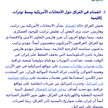
انقسام في العراق حول الانتخابات الأمريكية وسط توترات
إقليمية
يعيش العراق حالة
انقسام
بشأن الانتخابات الأمريكية بين ترامب
وهاريس، حيث يرى البعض أن تقليص ترامب للوجود العسكري
مفيد، بينما يتوقع آخرون أن تعزز هاريس التعاون الأمني والاقتصادي
مع العراق. العراقيون الأمريكيون منقسمون أيضاً؛ مؤيدو ترامب
يدعمون سياسته الخارجية الحازمة، بينما يفضل مؤيدو هاريس
مقاربة بايدن الدبلوماسية التي تخفف الضغط على إيران. في
الوقت نفسه، تصاعدت التوترات مع قيام ميليشيا شيعية عراقية
بثلاث هجمات بطائرات مسيرة
على مواقع إسرائيلية في غور الأردن
وهضبة الجولان. وأعلنت حركة النجباء الموالية لإيران، عبر المتحدث
حيدر اللامي، استعدادها لشن هجمات متقدمة على
مواقع حساسة
في إسرائيل
. وحذرت إسرائيل من ضربات انتقامية على مواقع
عراقية، مع تحديد أهداف
تتجاوز قواعد الفصائل
لتشمل البنية
التحتية النفطية والكهربائية في العراق. تظهر صور الأقمار الصناعية
أيضاً أن إيران نقلت صواريخ باليستية إلى العراق، ربما لضربات
محتملة على إسرائيل.