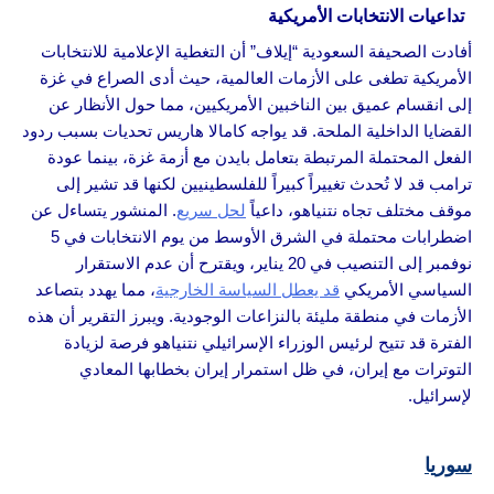
تداعيات الانتخابات الأمريكية
أفادت الصحيفة السعودية “إيلاف” أن التغطية الإعلامية للانتخابات
الأمريكية تطغى على الأزمات العالمية، حيث أدى الصراع في غزة
إلى انقسام عميق بين الناخبين الأمريكيين، مما حول الأنظار عن
القضايا الداخلية الملحة. قد يواجه كامالا هاريس تحديات بسبب ردود
الفعل المحتملة المرتبطة بتعامل بايدن مع أزمة غزة، بينما عودة
ترامب قد لا تُحدث تغييراً كبيراً للفلسطينيين لكنها قد تشير إلى
موقف مختلف تجاه نتنياهو، داعياً
لحل سريع
. المنشور يتساءل عن
اضطرابات محتملة في الشرق الأوسط من يوم الانتخابات في 5
نوفمبر إلى التنصيب في 20 يناير، ويقترح أن عدم الاستقرار
السياسي الأمريكي
قد يعطل السياسة الخارجية
، مما يهدد بتصاعد
الأزمات في منطقة مليئة بالنزاعات الوجودية. ويبرز التقرير أن هذه
الفترة قد تتيح لرئيس الوزراء الإسرائيلي نتنياهو فرصة لزيادة
التوترات مع إيران، في ظل استمرار إيران بخطابها المعادي
لإسرائيل.
سوريا