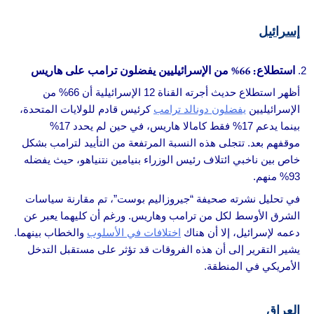
إسرائيل
استطلاع: 66% من الإسرائيليين يفضلون ترامب على هاريس
أظهر استطلاع حديث أجرته القناة 12 الإسرائيلية أن 66% من
الإسرائيليين
يفضلون دونالد ترامب
كرئيس قادم للولايات المتحدة،
بينما يدعم 17% فقط كامالا هاريس، في حين لم يحدد 17%
موقفهم بعد. تتجلى هذه النسبة المرتفعة من التأييد لترامب بشكل
خاص بين ناخبي ائتلاف رئيس الوزراء بنيامين نتنياهو، حيث يفضله
93% منهم.
في تحليل نشرته صحيفة “جيروزاليم بوست”، تم مقارنة سياسات
الشرق الأوسط لكل من ترامب وهاريس. ورغم أن كليهما يعبر عن
دعمه لإسرائيل، إلا أن هناك
اختلافات في الأسلوب
والخطاب بينهما.
يشير التقرير إلى أن هذه الفروقات قد تؤثر على مستقبل التدخل
الأمريكي في المنطقة.
العراق