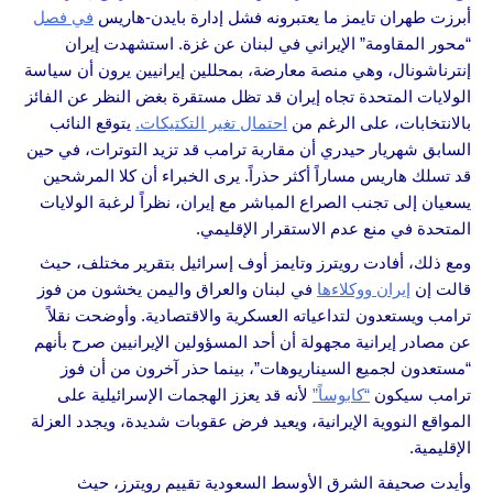
أبرزت طهران تايمز ما يعتبرونه فشل إدارة بايدن-هاريس
في فصل
“محور المقاومة” الإيراني في لبنان عن غزة. استشهدت إيران
إنترناشونال، وهي منصة معارضة، بمحللين إيرانيين يرون أن سياسة
الولايات المتحدة تجاه إيران قد تظل مستقرة بغض النظر عن الفائز
بالانتخابات، على الرغم من
احتمال تغير التكتيكات.
يتوقع النائب
السابق شهريار حيدري أن مقاربة ترامب قد تزيد التوترات، في حين
قد تسلك هاريس مساراً أكثر حذراً. يرى الخبراء أن كلا المرشحين
يسعيان إلى تجنب الصراع المباشر مع إيران، نظراً لرغبة الولايات
المتحدة في منع عدم الاستقرار الإقليمي.
ومع ذلك، أفادت رويترز وتايمز أوف إسرائيل بتقرير مختلف، حيث
قالت إن
إيران ووكلاءها
في لبنان والعراق واليمن يخشون من فوز
ترامب ويستعدون لتداعياته العسكرية والاقتصادية. وأوضحت نقلاً
عن مصادر إيرانية مجهولة أن أحد المسؤولين الإيرانيين صرح بأنهم
“مستعدون لجميع السيناريوهات”، بينما حذر آخرون من أن فوز
ترامب سيكون
“كابوساً”
لأنه قد يعزز الهجمات الإسرائيلية على
المواقع النووية الإيرانية، ويعيد فرض عقوبات شديدة، ويجدد العزلة
الإقليمية.
وأيدت صحيفة الشرق الأوسط السعودية تقييم رويترز، حيث