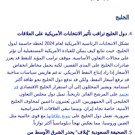
الخليج
دول الخليج تراقب تأثير الانتخابات الأمريكية على العلاقات
تشكل الانتخابات الرئاسية الأمريكية لعام 2024 لحظة حاسمة لدول
الخليج، حيث تتابع كيف يمكن للقيادة الأمريكية المستقبلية أن تؤثر
على مجالات التعاون الأساسية. موقف ترامب المؤيد للنفط قد يعزز
صادرات الخليج على المدى القصير، لكنه يحمل مخاطر انخفاض
الأسعار إذا زاد إنتاج النفط الأمريكي. تدعم هاريس سياسات مناخية
قد ترفع أسعار النفط، ولكن قد تدفع دول الخليج نحو طاقة أكثر
استدامة. ويشير المحللون إلى أن استقرار الخليج الاقتصادي
قد
يعتمد
على المرشح الفائز. تاريخياً، تميل دول مجلس التعاون
الخليجي إلى الجمهوريين، الذين يُعتبرون داعمين لمخاوف الخليج
الأمنية، خاصة تجاه إيران. وبينما تبقى العلاقات الاستراتيجية
ضرورية، تعمل دول الخليج على
تنويع علاقاتها
مع قوى عالمية مثل
الصين وروسيا، مما يعكس نهجاً دبلوماسياً أكثر توازناً.
الصحيفة السعودية “إيلاف” يحذر الشرق الأوسط من