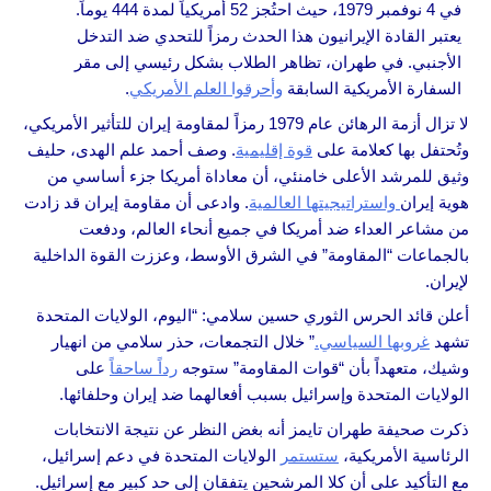
في 4 نوفمبر 1979، حيث احتُجز 52 أمريكياً لمدة 444 يوماً.
يعتبر القادة الإيرانيون هذا الحدث رمزاً للتحدي ضد التدخل
الأجنبي. في طهران، تظاهر الطلاب بشكل رئيسي إلى مقر
السفارة الأمريكية السابقة
وأحرقوا العلم الأمريكي
.
لا تزال أزمة الرهائن عام 1979 رمزاً لمقاومة إيران للتأثير الأمريكي،
وتُحتفل بها كعلامة على
قوة إقليمية
. وصف أحمد علم الهدى، حليف
وثيق للمرشد الأعلى خامنئي، أن معاداة أمريكا جزء أساسي من
هوية إيران
واستراتيجيتها العالمية
. وادعى أن مقاومة إيران قد زادت
من مشاعر العداء ضد أمريكا في جميع أنحاء العالم، ودفعت
بالجماعات “المقاومة” في الشرق الأوسط، وعززت القوة الداخلية
لإيران.
أعلن قائد الحرس الثوري حسين سلامي: “اليوم، الولايات المتحدة
تشهد
غروبها السياسي.
” خلال التجمعات، حذر سلامي من انهيار
وشيك، متعهداً بأن “قوات المقاومة” ستوجه
رداً ساحقاً
على
الولايات المتحدة وإسرائيل بسبب أفعالهما ضد إيران وحلفائها.
ذكرت صحيفة طهران تايمز أنه بغض النظر عن نتيجة الانتخابات
الرئاسية الأمريكية،
ستستمر
الولايات المتحدة في دعم إسرائيل،
مع التأكيد على أن كلا المرشحين يتفقان إلى حد كبير مع إسرائيل.