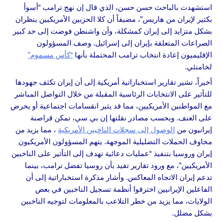
استشهدت بالباحث حسن حسن، الذي قال إن نهج ترامب “أسوأ
بكثير لإيران من هاريس”، مضيفاً أن كلا الحزبين الأمريكيين ينظران
بشكل متزايد إلى إيران كمشكلة، وأن واشنطن فوضت إلى حد كبير
الصراعات المتعلقة بإيران إلى إسرائيل. وصف المسؤولون
الإقليميون إعادة انتخاب ترامب المحتملة بأنها
“كأس مسموم”
لخامنئي.
أخيراً، تشير تقارير استخباراتية أمريكية إلى أن إيران تكثف جهودها
للتأثير على الانتخابات الرئاسية المقبلة من خلال التواصل المباشر
مع المواطنين الأمريكيين، مما قد يثير انقسامات اجتماعية أو يحرض
على العنف. وبحسب مصادر نقلتها إن بي سي، تمكن قراصنة
إيرانيون من
الوصول إلى سجلات الناخبين الأمريكية
، مما يزيد من
مخاوف الحملات التضليلية الموجهة. يتهم المسؤولون الأمريكيون
إيران وروسيا بتنفيذ “عمليات دعائية تهدف إلى التأثير على الناخبين
الأمريكيين”، مع ورود تقارير تفيد بأن روسيا تفضل ترامب، بينما
تدعم إيران الاتجاه المعاكس. وأشار مذكرة استخباراتية إلى أن
الفاعلين الإيرانيين اخترقوا أنظمة تسجيل الناخبين في بعض
الولايات، مما يزيد من خطر التلاعب بالمعلومات لتوجيه الناخبين
بشكل مضلل.