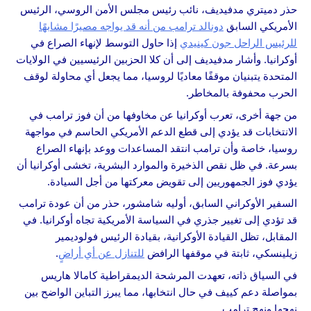
حذر دميتري مدفيديف، نائب رئيس مجلس الأمن الروسي، الرئيس
الأمريكي السابق
دونالد ترامب من أنه قد يواجه مصيرًا مشابهًا
للرئيس الراحل جون كينيدي
إذا حاول التوسط لإنهاء الصراع في
أوكرانيا. وأشار مدفيديف إلى أن كلا الحزبين الرئيسيين في الولايات
المتحدة يتبنيان موقفًا معاديًا لروسيا، مما يجعل أي محاولة لوقف
الحرب محفوفة بالمخاطر.
من جهة أخرى، تعرب أوكرانيا عن مخاوفها من أن فوز ترامب في
الانتخابات قد يؤدي إلى قطع الدعم الأمريكي الحاسم في مواجهة
روسيا، خاصة وأن ترامب انتقد المساعدات ووعد بإنهاء الصراع
بسرعة. في ظل نقص الذخيرة والموارد البشرية، تخشى أوكرانيا أن
يؤدي فوز الجمهوريين إلى تقويض معركتها من أجل السيادة.
السفیر الأوكراني السابق، أوليه شامشور، حذر من أن عودة ترامب
قد تؤدي إلى تغيير جذري في السياسة الأمريكية تجاه أوكرانيا. في
المقابل، تظل القيادة الأوكرانية، بقيادة الرئيس فولوديمير
زيلينسكي، ثابتة في موقفها الرافض
للتنازل عن أي أراضٍ
.
في السياق ذاته، تعهدت المرشحة الديمقراطية كامالا هاريس
بمواصلة دعم كييف في حال انتخابها، مما يبرز التباين الواضح بين
نهجها ونهج ترامب.