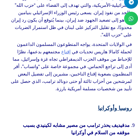
الإسرائيلية-الأمريكية، والتي تهدف إلى القضاء على “حزب الله”
والحد من نفوذ إيران. يسعى رئيس الوزراء الإسرائيلي بنيامين
نتنياهو إلى تصعيد الجهود ضد إيران، بينما يُتوقع أن يكون رد إيران
محدودًا، مع تقليل التركيز على لبنان في ظل استمرار الضربات
على “حزب الله”.
في الولايات المتحدة، يواجه المتطوعون المسلمون الداعمون
لحملة كامالا هاريس تحديات في
إقناع
مجتمعهم بدعمها، نظرًا
للإحباط من موقف الحزب الديمقراطي تجاه غزة وإسرائيل، مما
أدى إلى تراجع الحماس. في مجموعة خاصة على “واتساب”، أقر
المنظمون بصعوبة إقناع الناخبين، مشيرين إلى تفضيل البعض
لمرشحين من أحزاب ثالثة أو حتى دونالد ترامب، الذي حصل على
تأييد من شخصيات مسلمة أمريكية بارزة.
روسيا وأوكرانيا
مدفيديف يحذر ترامب من مصير مشابه لكينيدي بسبب
موقفه من السلام في أوكرانيا