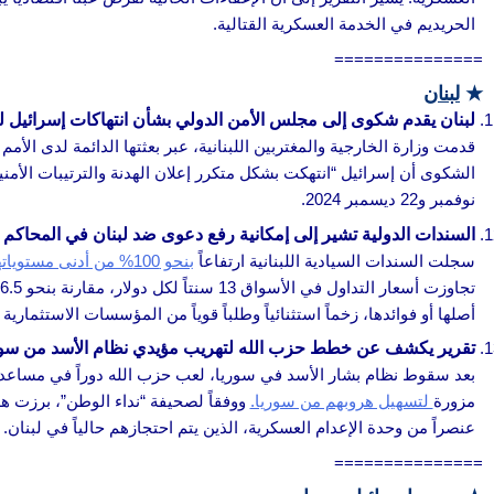
الحريديم في الخدمة العسكرية القتالية.
===============
★
لبنان
لبنان يقدم شكوى إلى مجلس الأمن الدولي بشأن انتهاكات إسرائيل لل
قدمت وزارة الخارجية والمغتربين اللبنانية، عبر بعثتها الدائمة لدى الأم
نوفمبر و22 ديسمبر 2024.
السندات الدولية تشير إلى إمكانية رفع دعوى ضد لبنان في المحاكم ا
سجلت السندات السيادية اللبنانية ارتفاعاً
بنحو 100% من أدنى مستوياتها في الأسواق المالية الدولية منذ الانهيار الاقتصادي في 2019،
أصلها أو فوائدها، زخماً استثنائياً وطلباً قوياً من المؤسسات الاستثمارية ا
تقرير يكشف عن خطط حزب الله لتهريب مؤيدي نظام الأسد من سور
بعد سقوط نظام بشار الأسد في سوريا، لعب حزب الله دوراً في مساع
مزورة
لتسهيل هروبهم من سوريا.
عنصراً من وحدة الإعدام العسكرية، الذين يتم احتجازهم حالياً في لبنان.
===============