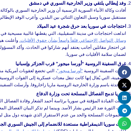
وفد إيطالي يلتقي وزير الخارجية السوري في دمشق
أفادت وكالة الأنباء السورية الرسمية أن وزير الخارجية السوري بالوكالة
مستقبل سوريا وسبل التعاون الثنائي بين البلدين. وأعرب الوفد الإيطال
احتجاجات في سوريا بعد حرق شجرة عيد الميلاد
اندلعت احتجاجات في مدينة السقيلبية، التي يقطنها غالبية مسيحية في
وسائل التواصل الاجتماعي قلقاً واسعاً بشأن حقوق الأقليات.
عن احتجاز مقاتلين أجانب يعتقد أنهم شاركوا في الحادث. وأكد المسؤولون
لضمان سلامة الأقليات في سوريا.
غرق السفينة الروسية “أورسا ميجور” قرب الجزائر وإسبانيا
غرقت السفينة الروسية
“أورسا ميجور”
المتحدثة باسم وزارة الخارجية الروسية ماريا زاخاروفا. وأرسلت السفين
سوريا تدمج الفصائل المسلحة تحت وزارة الدفاع
اتفقت القيادة المؤقتة في سوريا برئاسة أحمد الشعار وقادة الفصائل 
قادت الثورة ضد الرئيس بشار الأسد. وبينما لم تذكر البيان الفصائل المع
المجموعات المسلحة والحد من عدم الاستقرار الذي شهدته دول مثل ليبيا، ف
قوات سوريا الديمقراطية مستعدة للانضمام إلى الجيش السوري الجد