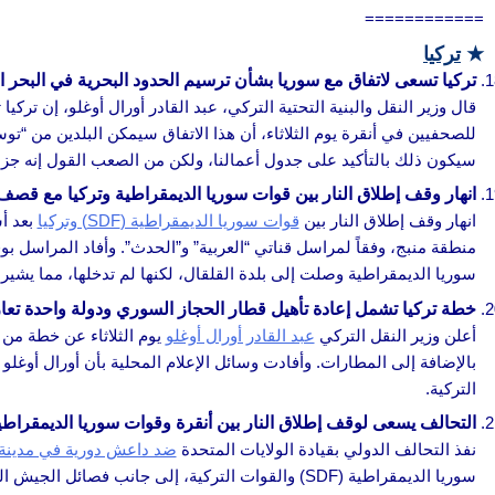
============
★
تركيا
تركيا تسعى لاتفاق مع سوريا بشأن ترسيم الحدود البحرية في البحر 
قال وزير النقل والبنية التحتية التركي، عبد القادر أورال أوغلو، إن تركيا
للصحفيين في أنقرة يوم الثلاثاء، أن هذا الاتفاق سيمكن البلدين من 
سيكون ذلك بالتأكيد على جدول أعمالنا، ولكن من الصعب القول إنه جزء م
انهار وقف إطلاق النار بين قوات سوريا الديمقراطية وتركيا مع قصف 
انهار وقف إطلاق النار بين
قوات سوريا الديمقراطية (SDF) وتركيا
بعد أ
منطقة منبج، وفقاً لمراسل قناتي “العربية” و”الحدث”. وأفاد المراسل 
سوريا الديمقراطية وصلت إلى بلدة القلقال، لكنها لم تدخلها، مما يشير إلى أنها تبعد حوا
خطة تركيا تشمل إعادة تأهيل قطار الحجاز السوري ودولة واحدة تع
أعلن وزير النقل التركي
عبد القادر أورال أوغلو
يوم الثلاثاء عن خطة من 
بالإضافة إلى المطارات. وأفادت وسائل الإعلام المحلية بأن أورال أو
التركية.
التحالف يسعى لوقف إطلاق النار بين أنقرة وقوات سوريا الديمقراطي
نفذ التحالف الدولي بقيادة الولايات المتحدة
ضد داعش دورية في مدينة 
سوريا الديمقراطية (SDF) والقوات التركية، إلى جا