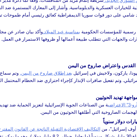
 السوري الجديد،
شريطة إتمام مزيد من المناقشات، وفقاً لما ذكره مدير 
شدد شامي على دور قوات سوريا الديمقراطية كعائق رئيسي أمام طموحات تر
بمناسبة عيد الميلاد.
وأكد بيان صادر عن مج
رات والجهات التي تتطلب طبيعة أعمالها أو ظروفها الاستمرار في العمل.
ة القدس واعتراض صاروخ من اليمن
هودا، ياركون، ولاخيش في إسرائيل
بعد إطلاق صاروخ من اليمن.
وتم سماع ا
يلي. وتم تفعيل صافرات الإنذار كإجراء احترازي ضد الحطام المحتمل النا
راضي
ة من الصناعات الجوية الإسرائيلية لتعزيز الحماية ضد تهدي
ز أوف إسرائيل”، من
التكاليف الاقتصادية الثقيلة الناتجة عن القانون المقتر
العسكرية. يشير التقرير إلى أن الإعفاءات الحالية تفرض عبئاً اقتصادياً يبلغ 30