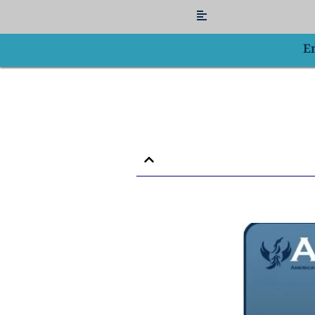
Flyout
Menu
E