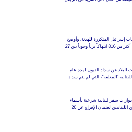
كات إسرائيل المتكررة للهدنة. وأوضح
الشكوى أن إسرائيل “انتهكت بشكل متكرر إعلان الهدنة والترتيبات الأمنية المعززة المرتبطة به وفقاً لقرار مجلس الأمن الدولي 1701″، مشيرة إلى أكثر من 816 انتهاكاً برياً وجوياً بين 27
 البلاد عن سداد الديون لمدة عام.
شهدت هذه السندات اللبنانية “المعلقة”، التي لم يتم سداد
ازات سفر لبنانية شرعية بأسماء
ووفقاً لصحيفة “نداء الوطن”، برزت هذه القضية مجدداً في لبنان بعد أن مارَس حزب الله ضغوطاً على المسؤولين اللبنانيين لضمان الإفراج عن 20