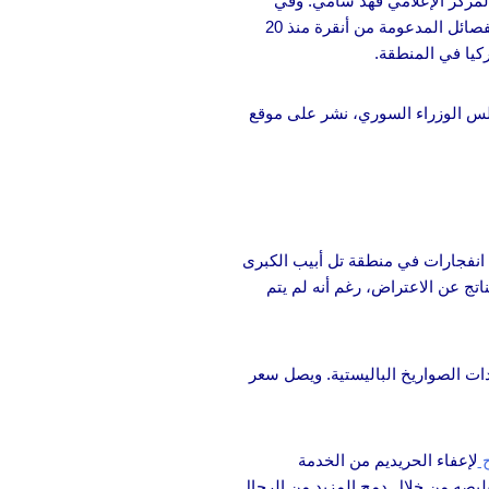
المركز الإعلامي فهد شامي. وفي
حديثه مع “سكاي نيوز عربية”، أكد شامي جاهزية قوات سوريا الديمقراطية للخيارات العسكرية والدبلوماسية. وأشار إلى المعارك المستمرة ضد الفصائل المدعومة من أنقرة منذ 20
كيا في المنطقة.
لس الوزراء السوري، نشر على موقع
نفجارات في منطقة تل أبيب الكبرى
تج عن الاعتراض، رغم أنه لم يتم
دات الصواريخ الباليستية. ويصل سعر
ح
لإعفاء الحريديم من الخدمة
 مليار شيكل سنوياً (ما يعادل حوالي 8.2 مليار دولار)، وهو ما يمكن تقليصه من خلال دمج المزيد من الرجال