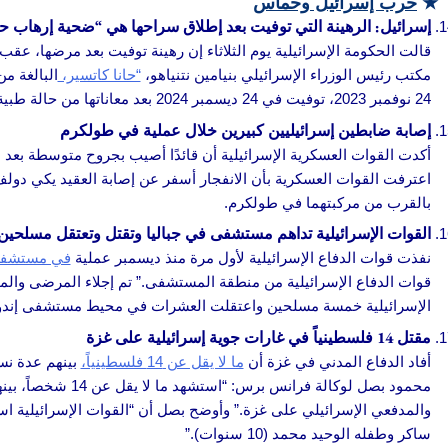
★
حرب إسرائيل وحماس
إسرائيل: الرهينة التي توفيت بعد إطلاق سراحها هي “ضحية إرهاب 
قالت الحكومة الإسرائيلية يوم الثلاثاء إن رهينة توفيت بعد مرضها، عق
مكتب رئيس الوزراء الإسرائيلي بنيامين نتنياهو،
“حانا كاتسير،
24 نوفمبر 2023، توفيت في 24 ديسمبر 2024 بعد معاناتها من حالة طبية معقدة بعد إطلاق سراحها. وقد تم الاعتراف بها كضحية للإرهاب”، وفقاً لما نقلته وكالة فرانس برس.
إصابة ضابطين إسرائيليين كبيرين خلال عملية في طولكرم
أكدت القوات العسكرية الإسرائيلية أن قائدًا أصيب بجروح متوسطة بعد
اعترفت القوات العسكرية بأن الانفجار أسفر عن إصابة العقيد يكي دولف، ق
بالقرب من مركبتهما في طولكرم.
القوات الإسرائيلية تداهم مستشفى في جباليا وتقتل وتعتقل مسلحين
نفذت قوات الدفاع الإسرائيلية لأول مرة منذ ديسمبر عملية
في مستشفى 
قوات الدفاع الإسرائيلية من منطقة المستشفى.” تم إجلاء المرضى والمو
الإسرائيلية خمسة مسلحين واعتقلت العشرات في محيط مستشفى إندونيس
مقتل 14 فلسطينياً في غارات جوية إسرائيلية على غزة
أفاد الدفاع المدني في غزة أن
ما لا يقل عن 14 فلسطينياً،
بينهم عدة نسا
محمود بصل لوكالة
والمدفعي الإسرائيلي على غزة.” وأوضح بصل أن “القوات الإسرائيلية
ساكر وطفله الوحيد محمد (10 سنوات).”