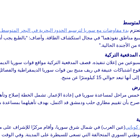
المتوسط
 تعتزم
بدء مفاوضات مع سوريا لترسيم الحدود البحرية في البحر المتوسط.
“توسيع مناطق نفوذهما” في مجال استكشاف الطاقة. وأضاف: “بالطبع يجب أ
ن الأجندة الحالية.”
المدفعية التركية
سبوعين من إعلان تنفيذه. قصف المدفعية التركية مواقع قوات سوريا الد
بوقوع اشتباكات عنيفة في ريف منبج بين قوات سوريا الديمقراطية والفصائل
لي 15 كيلومترًا عن منبج.
ارض
خمس مراحل لمساعدة سوريا في إعادة الإعمار. تشمل الخطة إصلاح وتأهيل 
غلو صرح بأن تقييم مطاري حلب ودمشق قد اكتمل، بهدف تأهيلهما بمساعدة م
ة
كوباني
(عين العرب) في شمال شرق سوريا، وأقام مركزًا للإشراف على م
نب فصائل الجيش الوطني السوري المتحالفة التي تسعى للسيطرة على المدينة. وفي ا