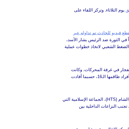
ق
يوم الثلاثاء. وتركز اللقاء على
قطع فيديو للحادث تم تداوله عبر
 دوراً مركزياً في الثورة ضد الرئيس بشار الأسد،
يه الضغط الشعبي لاتخاذ خطوات عملية
ض المتوسط بعد انفجار في غرفة المحركات. وكانت
السفينة، التي يُقال إنها كانت تنقل معدات عسكرية إلى القوات الروسية في سوريا، قد غادرت سانت بطرسبرغ قبل أسبوعين. وأُعيد إنقاذ 14 من أفراد طاقمها الـ16، حسبما أفادت
كما أعلنت هيئة تحرير الشام (HTS)، الجماعة الإسلامية التي
 تجنب النزاعات الداخلية بين