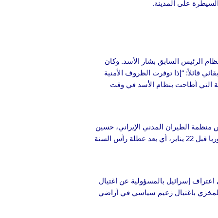
لسيطرة على المدينة.
نظام الرئيس السابق بشار الأسد. وكان
ي قائلاً: “إذا توفرت الظروف الأمنية
سلحة التي أطاحت بنظام الأسد في وقت
س منظمة الطيران المدني الإيراني، حسين
بورفرزانة، أنه “لكي يتم السفر إلى دولة ما، يجب أن تمنح الدولة الوجهة تصاريح دخول وقبول”. وأضاف بورفرزانة: “حالياً، لن تُسمح الرحلات إلى سوريا قبل 22 يناير، أي بعد عطلة رأس السنة
ى اعتراف إسرائيل بالمسؤولية عن اغتيال
ا في 23 من الشهر الجاري، أن “الاعتراف الوقح والمخزي باغتيال زعيم سياسي في أراضي