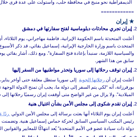
الديمقراطية نحو منبج في محافظة حلب، واستولت على عدة قرى خلال 
============
★
إيران
إيران تجري محادثات دبلوماسية لفتح سفارتها في دمشق
أعلنت المتحدثة باسم الحكومة الإيرانية، فاطمة مهاجراني، يوم الثلاثاء،
المتحدث باسم وزارة الخارجية الإيرانية، إسماعيل بقائي، قد ذكر الأسبو
والسياسية اللازمة، سنبدأ بإعادة فتح السفارة”. ومع ذلك، أشار بقائي يو
سابق من هذا الشهر.
إيران توقف رحلاتها إلى سوريا وتحذر مواطنيها من السفر إليها
أعلنت إيران أن
رحلاتها الجوية
إلى سوريا ستظل معلقة حتى أواخر يناير، 
الميلادية”. ولا يزال من غير الواضح متى أوقفت إيران رسميًا رحلاتها إلى 
إيران تقدم شكوى إلى مجلس الأمن بشأن اغتيال هنية
أعلنت إيران يوم الثلاثاء أنها بعثت برسالة إلى مجلس الأمن الدولي
ردًا ع
دولة ذات سيادة عضو في الأمم المتحدة” يُعد انتهاكًا للمعايير والقوانين ال