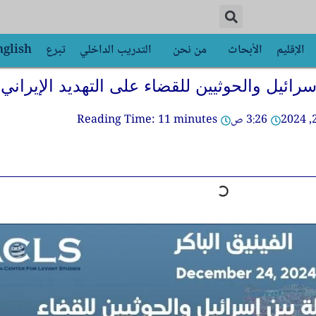
الإقليم
الأبحاث
من نحن
التدريب الداخلي
تبرع
nglish
ائيل والحوثيين للقضاء على التهديد الإيراني
3:26 ص
minutes
11
Reading Time: