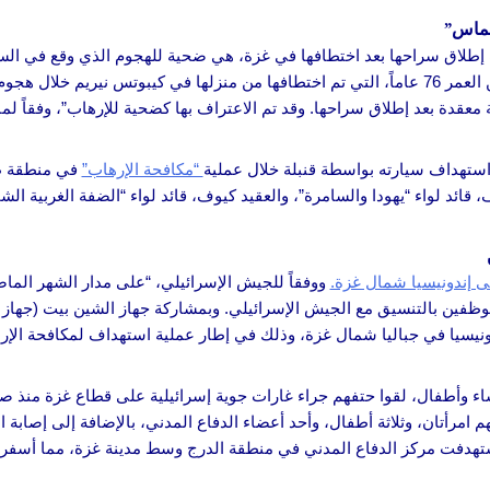
حماس”
ب إطلاق سراحها بعد اختطافها في غزة، هي ضحية للهجوم الذي وقع في الساب
البالغة من العمر 76 عاماً، التي تم اختطافها من منزلها في كيبوتس نيريم خل
 استهداف سيارته بواسطة قنبلة خلال عملية
“مكافحة الإرهاب”
في منطقة طو
ائد لواء “يهودا والسامرة”، والعقيد كيوف، قائد لواء “الضفة الغربية الشم
إندونيسيا شمال غزة.
ووفقاً للجيش الإسرائيلي، “على مدار الشهر ا
ظفين بالتنسيق مع الجيش الإسرائيلي. وبمشاركة جهاز الشين بيت (جهاز ا
يا في جباليا شمال غزة، وذلك في إطار عملية استهداف لمكافحة الإره
ء وأطفال، لقوا حتفهم جراء غارات جوية إسرائيلية على قطاع غزة منذ صبا
 فرانس برس: “استشهد ما لا يقل عن 14 شخصاً، بينهم امرأتان، وثلاثة أطفال، وأحد أعضاء الدفاع المدني، بالإ
 استهدفت مركز الدفاع المدني في منطقة الدرج وسط مدينة غزة، مما أسف