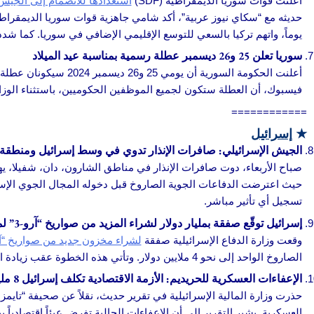
أعلنت قوات سوريا الديمقراطية (SDF)
استعدادها للانضمام إلى الجيش
يوماً، واتهم تركيا بالسعي للتوسع الإقليمي الإضافي في سوريا. كما 
سوريا تعلن 25 و26 ديسمبر عطلة رسمية بمناسبة عيد الميلاد
أعلنت الحكومة السورية أن يومي 25 و26 ديسمبر 2024 سيكونان عطلة رسمية للمؤسسات الحكومية
فيسبوك، أن العطلة ستكون لجميع الموظفين الحكوميين، باستثناء الوزا
============
★
إسرائيل
الجيش الإسرائيلي: صافرات الإنذار تدوي في وسط إسرائيل ومنطق
صباح الأربعاء، دوت صافرات الإنذار في مناطق الشارون، دان، شفيلا، ي
حيث اعترضت الدفاعات الجوية الصاروخ قبل دخوله المجال الجوي الإسرائ
تسجيل أي تأثير مباشر.
إسرائيل توقّع صفقة بمليار دولار لشراء المزيد من صواريخ “آرو-3” لمواجهة تهديد الحوثيين
وقعت وزارة الدفاع الإسرائيلية صفقة
لشراء مخزون جديد من صواريخ “آرو-3” الاعت
الصاروخ الواحد إلى نحو 4 ملايين دولار. وتأتي هذه الخطوة عقب زيادة الهجمات الصاروخية التي أطلقها الحوثيون من اليمن.
الإعفاءات العسكرية للحريديم: الأزمة الاقتصادية تكلف إسرائيل 8 مليارات دولار سنوياً
حذرت وزارة المالية الإسرائيلية في تقرير حديث، نقلاً عن صحيفة “تايم