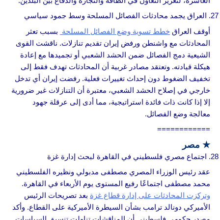
العاشرة، لتعزيز التعاون في الطاقة والتجارة والدفاع بين البلدين.
العراق يجمد محادثات الفصائل المسلحة وسط جمود سياسي
أوقف العراق
خطط تسوية وضع الفصائل المسلحة
بسبب تعثر
المحادثات مع واشنطن ورفض إيران تقديم تنازلات. ناقشت القوى
الشيعية دمج الفصائل ضمن الحشد الشعبي أو تجميدها مع إعادة
هيكلة قيادته. وتعتقد مصادر غربية أن المحادثات تهدف فقط إلى
تخفيف الضغوط دون إحداث تغييرات فعلية. رفضت إيران أي تدخل
خارجي في إصلاح الحشد الشعبي، معتبرة أن التنازلات غير ضرورية
إلا إذا كانت ذات فائدة استراتيجية، مما أدى إلى عرقلة جهود
معالجة وضع الفصائل.
============
★
مصر
اجتماع مصري فلسطيني في القاهرة لبحث إدارة غزة
عقد رئيس الوزراء المصري مصطفى مدبولي ونظيره الفلسطيني
محمد مصطفى اجتماعًا رفيع المستوى يوم الأربعاء في القاهرة.
وتركزت المحادثات على إدارة قطاع غزة
بعد تصريحات الرئيس
الأميركي دونالد ترامب بشأن السيطرة الأميركية على القطاع. وأكد
مصدر حكومي فلسطيني أن المناقشات تناولت تنسيق السياسات