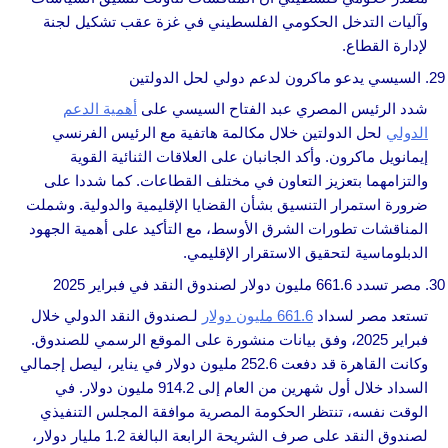
وآليات التدخل الحكومي الفلسطيني في غزة عقب تشكيل لجنة
لإدارة القطاع.
السيسي يدعو ماكرون لدعم دولي لحل الدولتين
شدد الرئيس المصري عبد الفتاح السيسي على
أهمية الدعم
الدولي
لحل الدولتين خلال مكالمة هاتفية مع الرئيس الفرنسي
إيمانويل ماكرون. وأكد الجانبان على العلاقات الثنائية القوية
والتزامهما بتعزيز التعاون في مختلف القطاعات. كما شددا على
ضرورة استمرار التنسيق بشأن القضايا الإقليمية والدولية. وشملت
المناقشات تطورات الشرق الأوسط، مع التأكيد على أهمية الجهود
الدبلوماسية لتحقيق الاستقرار الإقليمي.
مصر تسدد 661.6 مليون دولار لصندوق النقد في فبراير 2025
تستعد مصر لسداد
661.6 مليون دولار
لـصندوق النقد الدولي خلال
فبراير 2025، وفق بيانات منشورة على الموقع الرسمي للصندوق.
وكانت القاهرة قد دفعت 252.6 مليون دولار في يناير، ليصل إجمالي
السداد خلال أول شهرين من العام إلى 914.2 مليون دولار. في
الوقت نفسه، تنتظر الحكومة المصرية موافقة المجلس التنفيذي
لصندوق النقد على صرف الشريحة الرابعة البالغة 1.2 مليار دولار،