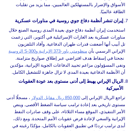
الأسواق والإضرار بالمستهلكين العالميين، مما يزيد من تقلبات
الطاقة عالميًا.
إيران تنشر أنظمة دفاع جوي روسية في مناورات عسكرية
استخدمت إيران أنظمة دفاع جوي بعيدة المدى روسية الصنع خلال
مناورات عسكرية بعد الغارات الإسرائيلية في أكتوبر، التي زعمت
تل أبيب أنها أضعفت قدرات طهران الدفاعية. وأفاد التلفزيون
الإيراني الرسمي بأن
منظومتي باور-373 الإيرانية وS-300 الروسية
نجحتا في إسقاط هدف افتراضي عبر إطلاق صواريخ متزامنة.
ونفى المسؤولون مزاعم تحييد الدفاعات الجوية الإيرانية، مؤكدين
أن الأنظمة الدفاعية بعيدة المدى لا تزال جاهزة للتشغيل الكامل.
الريال الإيراني يهبط إلى أدنى مستوى بعد عودة العقوبات
الأميركية
تراجع الريال الإيراني إلى
850,000 ريال مقابل الدولار
، مسجلًا أدنى
مستوى تاريخي بعد إعادة ترامب سياسة الضغط الأقصى. وينص
الأمر التنفيذي، الموقع مساء الثلاثاء، على وقف صادرات النفط
الإيرانية والسعي لإعادة فرض عقوبات الأمم المتحدة. ومع ذلك،
أبدى ترامب ترددًا في تطبيق العقوبات بالكامل، مؤكدًا رغبته في