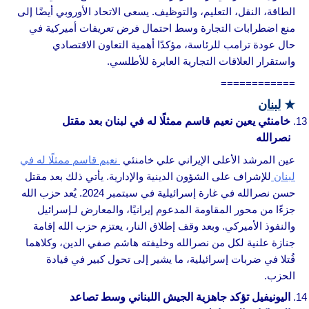
الطاقة، النقل، التعليم، والتوظيف. يسعى الاتحاد الأوروبي أيضًا إلى
منع اضطرابات التجارة وسط احتمال فرض تعريفات أميركية في
حال عودة ترامب للرئاسة، مؤكدًا أهمية التعاون الاقتصادي
واستقرار العلاقات التجارية العابرة للأطلسي.
============
★
لبنان
خامنئي يعين نعيم قاسم ممثلًا له في لبنان بعد مقتل
نصرالله
عين المرشد الأعلى الإيراني علي خامنئي
نعيم قاسم ممثلًا له في
لبنان
للإشراف على الشؤون الدينية والإدارية. يأتي ذلك بعد مقتل
حسن نصرالله في غارة إسرائيلية في سبتمبر 2024. يُعد حزب الله
جزءًا من محور المقاومة المدعوم إيرانيًا، والمعارض لـإسرائيل
والنفوذ الأميركي. وبعد وقف إطلاق النار، يعتزم حزب الله إقامة
جنازة علنية لكل من نصرالله وخليفته هاشم صفي الدين، وكلاهما
قُتلا في ضربات إسرائيلية، ما يشير إلى تحول كبير في قيادة
الحزب.
اليونيفيل تؤكد جاهزية الجيش اللبناني وسط تصاعد