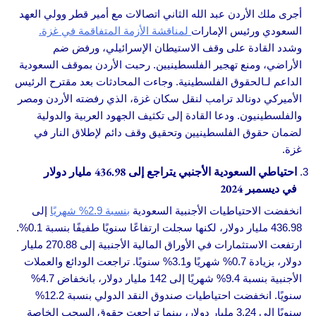
أجرى ملك الأردن عبد الله الثاني اتصالات مع أمير قطر وولي العهد
السعودي ورئيس الإمارات
لمناقشة الأزمة المتفاقمة في غزة.
وشدد القادة على وقف الاستيطان الإسرائيلي، ورفض ضم
الأراضي، ومنع تهجير الفلسطينيين. رحبت الأردن بموقف السعودية
الداعم لـالحقوق الفلسطينية. وجاءت المحادثات بعد مقترح الرئيس
الأميركي دونالد ترامب لنقل سكان غزة، الذي رفضته الأردن ومصر
والفلسطينيون. ودعا القادة إلى تكثيف الجهود العربية والدولية
لضمان حقوق الفلسطينيين وتحقيق وقف دائم لإطلاق النار في
غزة.
احتياطي السعودية الأجنبي يتراجع إلى 436.98 مليار دولار
في ديسمبر 2024
انخفضت الاحتياطيات الأجنبية السعودية
بنسبة 2.9% شهريًا
إلى
436.98 مليار دولار، لكنها سجلت ارتفاعًا سنويًا طفيفًا بنسبة 0.1%.
ارتفعت الاستثمارات في الأوراق المالية الأجنبية إلى 270.88 مليار
دولار، بزيادة 0.7% شهريًا و3.1% سنويًا. تراجعت الودائع والعملات
الأجنبية بنسبة 9.4% شهريًا إلى 142 مليار دولار، بانخفاض 4.7%
سنويًا. انخفضت احتياطيات صندوق النقد الدولي بنسبة 12.2%
سنويًا إلى 3.24 مليار دولار، بينما تراجعت حقوق السحب الخاصة