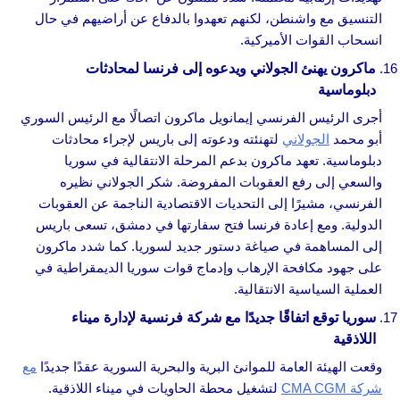
التنسيق مع واشنطن، لكنهم تعهدوا بالدفاع عن أراضيهم في حال
انسحاب القوات الأميركية.
ماكرون يهنئ الجولاني ويدعوه إلى فرنسا لمحادثات
دبلوماسية
أجرى الرئيس الفرنسي إيمانويل ماكرون اتصالًا مع الرئيس السوري
أبو محمد
الجولاني
لتهنئته ودعوته إلى باريس لإجراء محادثات
دبلوماسية. تعهد ماكرون بدعم المرحلة الانتقالية في سوريا
والسعي إلى رفع العقوبات المفروضة. شكر الجولاني نظيره
الفرنسي، مشيرًا إلى التحديات الاقتصادية الناجمة عن العقوبات
الدولية. ومع إعادة فرنسا فتح سفارتها في دمشق، تسعى باريس
إلى المساهمة في صياغة دستور جديد لسوريا. كما شدد ماكرون
على جهود مكافحة الإرهاب وإدماج قوات سوريا الديمقراطية في
العملية السياسية الانتقالية.
سوريا توقع اتفاقًا جديدًا مع شركة فرنسية لإدارة ميناء
اللاذقية
وقعت الهيئة العامة للموانئ البرية والبحرية السورية عقدًا جديدًا
مع
شركة CMA CGM
لتشغيل محطة الحاويات في ميناء اللاذقية.