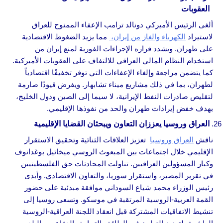
العقوبات
ألغى الرئيس الأميركي دونالد ترامب الإعفاء الممنوح للعراق
لاستيراد
الكهرباء والغاز من إيران،
مما يزيد الضغوط الاقتصادية
على طهران. ويشدد قراره الإجراءات الفورية لمنع إيران من
استخدام النظام المالي العراقي للالتفاف على العقوبات الأميركية.
كما يتضمن مراجعة وإلغاء الإعفاءات التي توفر تخفيفًا اقتصادياً
لطهران، بما في ذلك مشاريع ميناء تشابهار. ويفرض قيودًا صارمة
لتقليص صادرات النفط الإيرانية، لا سيما إلى الصين ودول الخليج،
بهدف خفض إيرادات طهران والحد من نفوذها الإقليمي.
العراق وروسيا يعززان التعاون ويبحثان القضايا الإقليمية
ناقش
العراق وروسيا
تعزيز العلاقات الثنائية وتحقيق الاستقرار
الإقليمي خلال اجتماعات بين المبعوث الروسي ميخائيل بوغدانوف
وكبار المسؤولين العراقيين. تناولت المحادثات حق الفلسطينيين
في تقرير المصير، واستقرار سوريا، والتعاون الاقتصادي. وأبدى
رئيس الوزراء محمد شياع السوداني موافقة مبدئية على حضور
القمة العربية-الروسية المرتقبة في موسكو. وتسعى روسيا إلى
تنشيط الاتفاقيات المشتركة قبل انعقاد اللجنة العراقية-الروسية