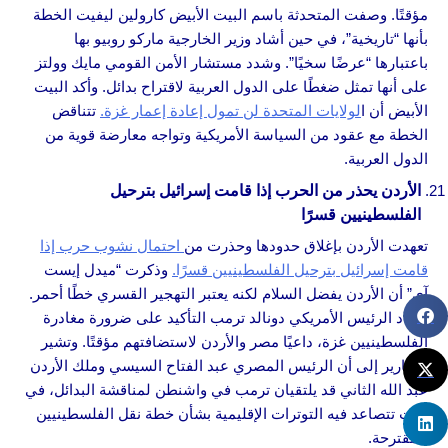
مؤقتًا. وصفت المتحدثة باسم البيت الأبيض كارولين ليفيت الخطة
بأنها “تاريخية”، في حين أشاد وزير الخارجية ماركو روبيو بها
باعتبارها “عرضًا سخيًا”. وشدد مستشار الأمن القومي مايك وولتز
على أنها تمثل ضغطًا على الدول العربية لاقتراح بدائل. وأكد البيت
الأبيض أن ا
لولايات المتحدة لن تمول إعادة إعمار غزة.
تتناقض
الخطة مع عقود من السياسة الأمريكية وتواجه معارضة قوية من
الدول العربية.
الأردن يحذر من الحرب إذا قامت إسرائيل بترحيل
الفلسطينيين قسرًا
تعهدت الأردن بإغلاق حدودها وحذرت من
احتمال نشوب حرب إذا
قامت إسرائيل بترحيل الفلسطينيين قسرًا.
وذكرت “ميدل إيست
آي” أن الأردن يفضل السلام لكنه يعتبر التهجير القسري خطًا أحمر.
وأعاد الرئيس الأمريكي دونالد ترمب التأكيد على ضرورة مغادرة
الفلسطينيين غزة، داعيًا مصر والأردن لاستضافتهم مؤقتًا. وتشير
التقارير إلى أن الرئيس المصري عبد الفتاح السيسي وملك الأردن
عبد الله الثاني قد يلتقيان ترمب في واشنطن لمناقشة البدائل، في
وقت تتصاعد فيه التوترات الإقليمية بشأن خطة نقل الفلسطينيين
المقترحة.