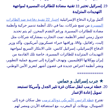
إسرائيل تختبر 22 تقنية مضادة للطائرات المسيرة لمواجهة
التهديدات المتزايدة
أكمل وزارة الدفاع الإسرائيلية
اختبار 22 تقنية دفاعية ضد الطائرات
المسيرة
من تسع شركات، بما في ذلك أنظمة تدمير حركية وأنظمة
مضادة للطائرات المسيرة. ورغم التقدم المحرز، لم يتم تحديد
جدول زمني لنشر الأنظمة. تمت التجارب بمشاركة شركات مثل
إلبت، رافائيل، وIAI، وراقبها خبراء عسكريون أمريكيون. وأكد وزير
الدفاع الإسرائيلي، إسرائيل كاتس، على الابتكار السريع لمواجهة
التهديدات المتزايدة للطائرات المسيرة، خاصة تلك القادمة من
إيران ووكلائها الإقليميين. وتهدف الوزارة إلى تسريع عملية التطوير،
ونشر أنظمة اعتراض جديدة في غضون أشهر لتعزيز الأمن الوطني.
============
★
حرب إسرائيل و حماس
خطة ترمب لنقل سكان غزة تثير الجدل وأمريكا تستبعد
تمويل إعادة الإعمار
تقترح
خطة الرئيس الأمريكي دونالد ترمب
نقل سكان غزة إلى
الصومال، بونتلاند، أو المغرب، مع استضافة الأردن ومصر لهم