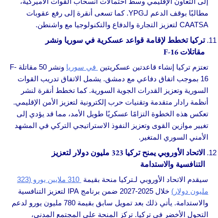
إلى التعاون الإقليمي وسط احتمالات انسحاب القوات الأميركية،
مطالبًا بوقف الدعم لـYPG. كما تسعى أنقرة إلى رفع عقوبات
CAATSA لتعزيز التجارة والدفاع والتكنولوجيا مع واشنطن.
تركيا تخطط لإقامة قواعد عسكرية في سوريا ونشر
مقاتلات F-16
تعتزم تركيا إنشاء قاعدتين عسكريتين
في سوريا
ونشر 50 مقاتلة F-
16 بموجب اتفاق دفاعي مع دمشق. يشمل الاتفاق تدريب القوات
السورية وتعزيز القدرات الجوية السورية. كما تخطط أنقرة لنشر
أنظمة رادار متقدمة وتقنيات حرب إلكترونية لتعزيز الأمن الإقليمي.
تعكس هذه الخطوة التزامًا عسكريًا طويل الأمد، مما قد يؤدي إلى
تغيير موازين القوى وتعزيز النفوذ الاستراتيجي التركي في المشهد
الأمني السوري المتغير.
الاتحاد الأوروبي يمنح تركيا 323 مليون دولار لتعزيز
التنافسية والاستدامة
سيقدم الاتحاد الأوروبي لـتركيا منحة بقيمة
310 ملايين يورو (323
مليون دولار)
خلال 2025-2027 ضمن برنامج IPA لتعزيز التنافسية
والاستدامة. يأتي ذلك بعد تمويل سابق بقيمة 780 مليون يورو لدعم
التحول الأخضر في تركيا. تركز المنحة على المجتمع المدني،