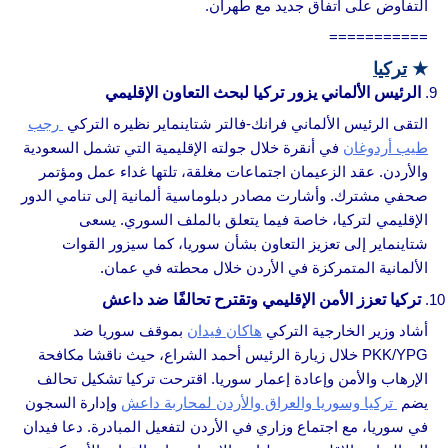
التفاوض على اتفاق جديد مع طهران.
===========
★
تركيا
الرئيس الألماني يزور تركيا لبحث التعاون الإقليمي
التقى الرئيس الألماني فرانك-فالتر شتاينماير نظيره التركي
رجب
طيب أردوغان
في أنقرة خلال جولته الإقليمية التي تشمل السعودية
والأردن. عقد الزعيمان اجتماعات مغلقة، تلتها غداء عمل ومؤتمر
صحفي مشترك. وأشارت مصادر دبلوماسية ألمانية إلى تنامي الدور
الإقليمي لتركيا، خاصة فيما يتعلق بالملف السوري. يسعى
شتاينماير إلى تعزيز التعاون بشأن سوريا، كما سيزور القوات
الألمانية المتمركزة في الأردن خلال محطته في عمان.
تركيا تعزز الأمن الإقليمي وتقترح تحالفًا ضد داعش
أشاد وزير الخارجية التركي
هاكان فيدان
بموقف سوريا ضد
PKK/YPG خلال زيارة الرئيس أحمد الشراع، حيث ناقشا مكافحة
الإرهاب والأمن وإعادة إعمار سوريا. اقترحت تركيا تشكيل تحالف
يضم
تركيا وسوريا والعراق والأردن لمحاربة داعش
وإدارة السجون
في سوريا، مع اجتماع وزاري في الأردن لتفعيل المبادرة. دعا فيدان