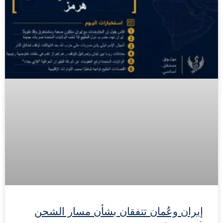
إيران وعُمان تتفقان بشأن مسار الشحن