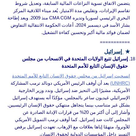
يتضمن الاتفاق تسوية النزاعات المالية السابقة، وتعديل شروط
تقاسم الإيرادات، وتقليص مدة الامتياز. يُعد ميناء اللاذقية المركز
البحري الرئيسي لسوريا وتديره CMA CGM منذ 2009. وبعد إطاحة
بشار الأسد في ديسمبر 2024، أعادت الحكومة الانتقالية التفاوض
لضمان فوائد مالية أكبر وتحسين كفاءة التشغيل.
===========
★
إسرائيل
إسرائيل تتبع الولايات المتحدة في الانسحاب من مجلس
حقوق الإنسان التابع للأمم المتحدة
انسحبت إسرائيل من مجلس حقوق الإنسان التابع للأمم المتحدة
(UNHRC)
بعد أن أوقف الرئيس الأمريكي دونالد ترمب المشاركة
الأمريكية، مشيرًا إلى التحيز ضد إسرائيل. وندد وزير الخارجية
الإسرائيلي غيديون ساعر بالمجلس، مؤكدًا أنه يستهدف إسرائيل
بشكل غير متناسب بينما يتجاهل منتهكي حقوق الإنسان الرئيسيين.
وأشار إلى أن أكثر من 20% من قرارات الإدانة الصادرة عن
المجلس كانت ضد إسرائيل. كما أوقف ترمب التمويل الأمريكي
للأونروا، متهمًا إياها بعلاقات مع الإرهاب. تعهدت إسرائيل برفض
التمييز داخل المؤسسات الدولية لحقوق الإنسان.