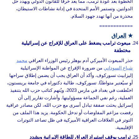
الخطوة بعد عودة ترمب، مما يعد خرقًا للقانون الدولي ويهدد حل
الدولتين. وتستمر الأمم المتحدة في إدانة نشاطات الاستيطان،
محذرة من أنها تهدد جهود السلام.
============
★
العراق
مبعوث ترامب يضغط على العراق للإفراج عن إسرائيلية
مختطفة
حذر المبعوث الأميركي آدم بوهلر رئيس الوزراء العراقي
محمد
شياع السوداني
من ضرورة الإفراج عن المواطنة الإسرائيلية
إليزابيث تسوركوف. وأكد أن العراق يجب أن يضمن إطلاق سراحها
أو سيُعتبر متواطئًا. تسوركوف، طالبة دكتوراه في جامعة برينستون،
اختُطفت في بغداد في مارس 2023، ويُتهم كتائب حزب الله بتنفيذ
العملية، رغم نفي الجماعة مسؤوليتها. وأشارت تقارير إلى أن
إسرائيل بحثت صفقة تبادل أسرى مع حزب الله، لكن مصادر عراقية
رفضت مزاعم المفاوضات أو تدخل الحكومة. يزيد هذا الملف من
التوتر في العلاقات العراقية الأميركية في ظل تصاعد التوترات
الإقليمية.
ترامب يوقف استيراد العراق للطاقة الإيرانية ويشدد