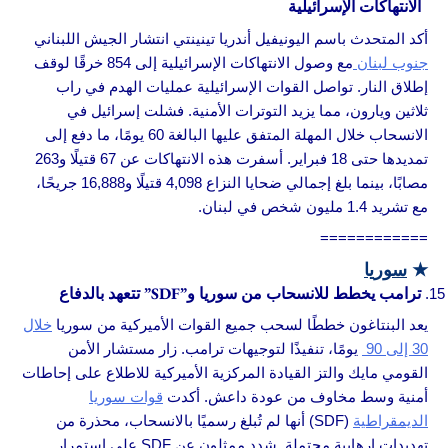
الانتهاكات الإسرائيلية
أكد المتحدث باسم اليونيفيل أندريا تينينتي انتشار الجيش اللبناني
جنوب لبنان
مع وصول الانتهاكات الإسرائيلية إلى 854 خرقًا لوقف
إطلاق النار. تواصل القوات الإسرائيلية عمليات الهدم في راب
ثلاثين ويارون، مما يزيد التوترات الأمنية. فشلت إسرائيل في
الانسحاب خلال المهلة المتفق عليها البالغة 60 يومًا، ما دفع إلى
تمديدها حتى 18 فبراير. أسفرت هذه الانتهاكات عن 67 قتيلًا و263
مصابًا، بينما بلغ إجمالي ضحايا النزاع 4,098 قتيلًا و16,888 جريحًا،
مع تشريد 1.4 مليون شخص في لبنان.
============
★
سوريا
ترامب يخطط للانسحاب من سوريا و”SDF” تتعهد بالدفاع
يعد البنتاغون خططًا لسحب جميع القوات الأميركية من سوريا
خلال
30 إلى 90
يومًا، تنفيذًا لتوجيهات ترامب. زار مستشار الأمن
القومي مايك والتز القيادة المركزية الأميركية للاطلاع على إحاطات
أمنية وسط مخاوف من عودة داعش. أكدت
قوات سوريا
الديمقراطية
(SDF) أنها لم تُبلغ رسميًا بالانسحاب، محذرة من
تهديدات إرهابية محتملة. شدد ممثلون عن SDF على استمرار