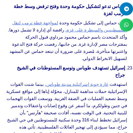
حماس تدعو لتشكيل حكومة وحدة وفتح ترفض وسط خطة
ترمب لغزة
دعت حماس إلى تشكيل حكومة وحدة
لمواجهة خطة ترمب لنقل
الفلسطينيين والسيطرة على غزة،
رافضة أي إدارة لا تشمل دورها.
وأكد المتحدث باسم حماس محمود مرداوي قبول الحركة
بمقترحات مصر لإدارة غزة. من جانبها، رفضت حركة فتح الدعوة
واعتبرتها متأخرة، مُصرة على ضرورة أن تبتعد حماس عن المشهد
لتسهيل الانخراط الدولي.
إسرائيل تستهدف طوباس وتوسع المستوطنات في الشيخ
جراح
استهدفت
غارة جوية إسرائيلية مدينة طوباس،
بينما شنت القوات
الإسرائيلية حملات مداهمة للمنازل، محوّلة إياها إلى مواقع عسكرية
وسط تصعيد العمليات في الضفة الغربية. ووسعت القوات الهجمات
في جنين وطولكرم، ما أسفر عن وقوع إصابات واعتقالات وتدمير
للبنية التحتية. في الوقت نفسه، أفادت صحيفة “هآرتس” بأن
إسرائيل تخطط لبناء 316 وحدة سكنية للمستوطنين في حي الشيخ
جراح، مما سيؤدي إلى تهجير العائلات الفلسطينية. تأتي هذه