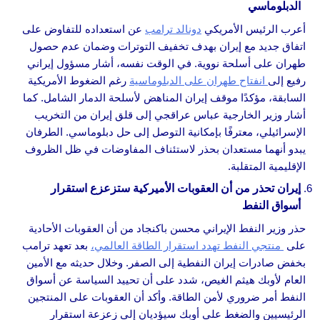
الدبلوماسي
أعرب الرئيس الأمريكي
دونالد ترامب
عن استعداده للتفاوض على
اتفاق جديد مع إيران بهدف تخفيف التوترات وضمان عدم حصول
طهران على أسلحة نووية. في الوقت نفسه، أشار مسؤول إيراني
رفيع إلى
انفتاح طهران على الدبلوماسية
رغم الضغوط الأمريكية
السابقة، مؤكدًا موقف إيران المناهض لأسلحة الدمار الشامل. كما
أشار وزير الخارجية عباس عراقجي إلى قلق إيران من التخريب
الإسرائيلي، معترفًا بإمكانية التوصل إلى حل دبلوماسي. الطرفان
يبدو أنهما مستعدان بحذر لاستئناف المفاوضات في ظل الظروف
الإقليمية المتقلبة.
إيران تحذر من أن العقوبات الأميركية ستزعزع استقرار
أسواق النفط
حذر وزير النفط الإيراني محسن باكنجاد من أن العقوبات الأحادية
على
منتجي النفط تهدد استقرار الطاقة العالمي،
بعد تعهد ترامب
بخفض صادرات إيران النفطية إلى الصفر. وخلال حديثه مع الأمين
العام لأوبك هيثم الغيص، شدد على أن تحييد السياسة عن أسواق
النفط أمر ضروري لأمن الطاقة. وأكد أن العقوبات على المنتجين
الرئيسيين والضغط على أوبك سيؤديان إلى زعزعة استقرار