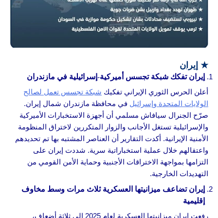
★
إيران
إيران تفكك شبكة تجسس أميركية-إسرائيلية في مازندران
أعلن الحرس الثوري الإيراني تفكيك
شبكة تجسس تعمل لصالح
الولايات المتحدة وإسرائيل
في محافظة مازندران شمال إيران.
صرّح الجنرال سيافاش مسلمي أن أجهزة الاستخبارات الأميركية
والإسرائيلية تستغل الأجانب والزوار المتكررين لاختراق المنظومة
الأمنية الإيرانية. أكدت التقارير أن العناصر المشتبه بها تم تحديدهم
واعتقالهم خلال عملية استخباراتية سرية. شددت إيران على
التزامها بمواجهة الاختراقات الأجنبية وحماية الأمن القومي من
التهديدات الخارجية.
إيران تضاعف ميزانيتها العسكرية ثلاث مرات وسط مخاوف
إقليمية
رفعت إيران ميزانيتها العسكرية لعام 2025 إلى ثلاثة أضعاف،