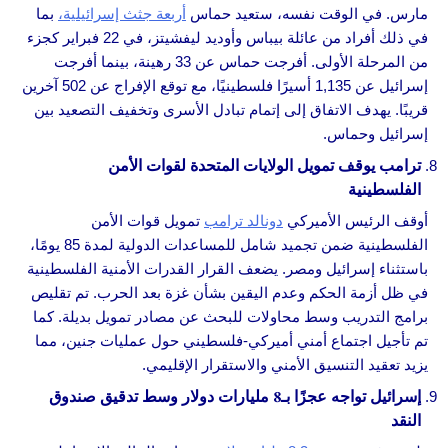
مارس. في الوقت نفسه، ستعيد حماس
أربعة جثث إسرائيلية،
بما
في ذلك أفراد من عائلة بيباس وأوديد ليفشيتز، في 22 فبراير كجزء
من المرحلة الأولى. أفرجت حماس عن 33 رهينة، بينما أفرجت
إسرائيل عن 1,135 أسيرًا فلسطينيًا، مع توقع الإفراج عن 502 آخرين
قريبًا. يهدف الاتفاق إلى إتمام تبادل الأسرى وتخفيف التصعيد بين
إسرائيل وحماس.
ترامب يوقف تمويل الولايات المتحدة لقوات الأمن
الفلسطينية
أوقف الرئيس الأميركي
دونالد ترامب
تمويل قوات الأمن
الفلسطينية ضمن تجميد شامل للمساعدات الدولية لمدة 85 يومًا،
باستثناء إسرائيل ومصر. يضعف القرار القدرات الأمنية الفلسطينية
في ظل أزمة الحكم وعدم اليقين بشأن غزة بعد الحرب. تم تقليص
برامج التدريب وسط محاولات للبحث عن مصادر تمويل بديلة. كما
تم تأجيل اجتماع أمني أميركي-فلسطيني حول عمليات جنين، مما
يزيد تعقيد التنسيق الأمني والاستقرار الإقليمي.
إسرائيل تواجه عجزًا بـ8 مليارات دولار وسط تدقيق صندوق
النقد