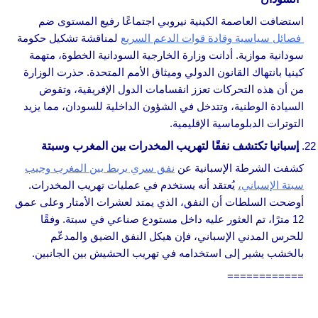
استضافت العاصمة الكينية نيروبي اجتماعًا رفيع المستوى ضم
فصائل سياسية وقادة قوات الدعم السريع
لمناقشة تشكيل حكومة
سودانية موازية. أدانت وزارة الخارجية السودانية الخطوة، متهمة
كينيا بانتهاك القانون الدولي وميثاق الأمم المتحدة. حذرت الوزارة
من أن هذه التحركات تعزز انقسامات الدول الإفريقية، وتقوض
السيادة الوطنية، وتتدخل في الشؤون الداخلية للسودان، مما يزيد
التوترات الدبلوماسية الإقليمية.
إسبانيا تكتشف نفقًا لتهريب المخدرات بين المغرب وسبتة
كشفت الشرطة الإسبانية عن
نفق سري يربط بين المغرب وجيب
سبتة الإسباني،
يُعتقد أنه يستخدم في عمليات تهريب المخدرات.
أوضحت السلطات أن النفق، الذي يمتد لعشرات الأمتار وعلى عمق
12 مترًا، تم العثور عليه داخل مستودع صناعي في سبتة. وفقًا
للحرس المدني الإسباني، فإن هيكل النفق الضيق والمدعّم
بالخشب يشير إلى استخدامه في تهريب الحشيش بين الجانبين.
============