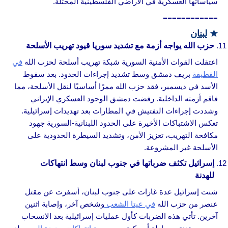
سياساتها العسكرية في الأراضي الفلسطينية المحتلة.
============
★
لبنان
حزب الله يواجه أزمة مع تشديد سوريا قيود تهريب الأسلحة
اعتقلت القوات الأمنية السورية شبكة تهريب أسلحة لحزب الله
في
القطيفة
بريف دمشق وسط تشديد إجراءات الحدود. بعد سقوط
الأسد في ديسمبر، فقد حزب الله ممرًا أساسيًا لنقل الأسلحة، مما
فاقم أزمته الداخلية. رفضت دمشق الوجود العسكري الإيراني
وشددت إجراءات التفتيش في المطارات بعد تهديدات إسرائيلية.
تعكس الاشتباكات الأخيرة على الحدود اللبنانية-السورية جهود
مكافحة التهريب، تعزيز الأمن، وتشديد السيطرة الحدودية على
الأسلحة غير المشروعة.
إسرائيل تكثف ضرباتها في جنوب لبنان وسط انتهاكات
للهدنة
شنت إسرائيل عدة غارات على جنوب لبنان، أسفرت عن مقتل
عنصر من حزب الله
في عيتا الشعب
وشخص آخر، وإصابة اثنين
آخرين. تأتي هذه الضربات كأول عمليات إسرائيلية بعد الانسحاب