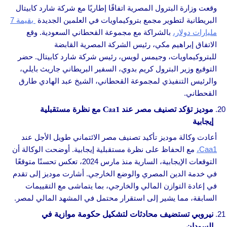
وقعت وزارة البترول المصرية اتفاقًا إطاريًا مع شركة شارد كابيتال
البريطانية لتطوير مجمع بتروكيماويات في العلمين الجديدة
بقيمة 7
مليارات دولار،
بالشراكة مع مجموعة القحطاني السعودية. وقع
الاتفاق إبراهيم مكي، رئيس الشركة المصرية القابضة
للبتروكيماويات، وجيمس لويس، رئيس شركة شارد كابيتال. حضر
التوقيع وزير البترول كريم بدوي، السفير البريطاني جاريث بايلي،
والرئيس التنفيذي لمجموعة القحطاني، الشيخ عبد الهادي طارق
القحطاني.
موديز تؤكد تصنيف مصر عند Caa1 مع نظرة مستقبلية
إيجابية
أعادت وكالة موديز تأكيد تصنيف مصر الائتماني طويل الأجل عند
Caa1،
مع الحفاظ على نظرة مستقبلية إيجابية. أوضحت الوكالة أن
التوقعات الإيجابية، السارية منذ مارس 2024، تعكس تحسنًا متوقعًا
في خدمة الدين المصري والوضع الخارجي. أشارت موديز إلى تقدم
في إعادة التوازن المالي والخارجي، بما يتماشى مع التقييمات
السابقة، مما يشير إلى استقرار محتمل في المشهد المالي لمصر.
نيروبي تستضيف محادثات لتشكيل حكومة موازية في
السودان