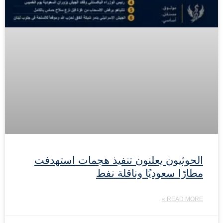
الحوثيون يعلنون تنفيذ هجمات استهدفت
مطارًا سعوديًا وناقلة نفط
READ MORE »