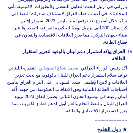
بارزاني في أربيل لبحث التعاون النفطي والتطورات الإقليمية. تأتي
المحادثات في أعقاب خطة العراق لاستئناف صادرات النفط إلى
تركيا خلال أسبوع بعد توقفها منذ مارس 2023. سيوفر إقليم
كردستان 300 ألف برميل يوميًا للحكومة العراقية لتصديرها عبر
ميناء جيهان التركي، مما يعزز العلاقات الاقتصادية والتعاون في
قطاع الطاقة.
العراق يؤكد استمرار دعم لبنان بالوقود لتعزيز استقرار
الطاقة
أكد رئيس الوزراء العراقي،
محمد شياع السوداني،
لنظيره اللبناني
نواف سلام استمرار دعم العراق للبنان بالوقود، مع بحث تعزيز
العلاقات والأمن الإقليمي. شدد السوداني على التزام العراق بتأمين
احتياجات الطاقة اللبنانية وفق الاتفاقات الحكومية. من جهته، أكد
لبنان رغبته في توسيع التعاون الثنائي. يضمن اتفاق 2023 تزويد
العراق للبنان بالنفط الخام والغاز أويل لدعم قطاع الكهرباء، مما
يعزز الاستقرار الاقتصادي والطاقة.
============
★
دول الخليج