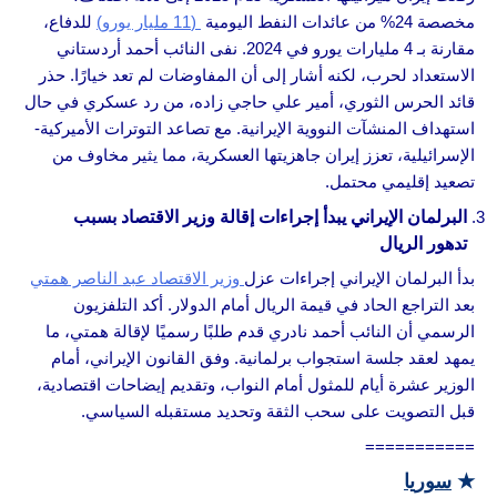
مخصصة 24% من عائدات النفط اليومية
(11 مليار يورو)
للدفاع،
مقارنة بـ 4 مليارات يورو في 2024. نفى النائب أحمد أردستاني
الاستعداد لحرب، لكنه أشار إلى أن المفاوضات لم تعد خيارًا. حذر
قائد الحرس الثوري، أمير علي حاجي زاده، من رد عسكري في حال
استهداف المنشآت النووية الإيرانية. مع تصاعد التوترات الأميركية-
الإسرائيلية، تعزز إيران جاهزيتها العسكرية، مما يثير مخاوف من
تصعيد إقليمي محتمل.
البرلمان الإيراني يبدأ إجراءات إقالة وزير الاقتصاد بسبب
تدهور الريال
بدأ البرلمان الإيراني إجراءات عزل
وزير الاقتصاد عبد الناصر همتي
بعد التراجع الحاد في قيمة الريال أمام الدولار. أكد التلفزيون
الرسمي أن النائب أحمد نادري قدم طلبًا رسميًا لإقالة همتي، ما
يمهد لعقد جلسة استجواب برلمانية. وفق القانون الإيراني، أمام
الوزير عشرة أيام للمثول أمام النواب، وتقديم إيضاحات اقتصادية،
قبل التصويت على سحب الثقة وتحديد مستقبله السياسي.
===========
★
سوريا