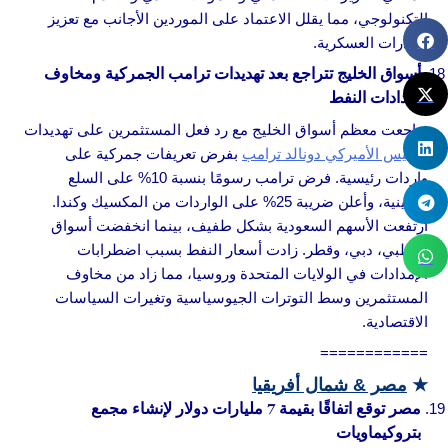
التكنولوجي، مما يقلل الاعتماد على الموردين الأجانب مع تعزيز
القدرات العسكرية.
أسواق الخليج تتراجع بعد تهديدات ترامب الجمركية ومخاوف
إمدادات النفط
تراجعت معظم أسواق الخليج مع رد فعل المستثمرين على تهديدات
الرئيس الأميركي دونالد ترامب
بفرض تعريفات جمركية على
واردات رئيسية. فرض ترامب رسومًا بنسبة 10% على السلع
الصينية، وأعلن ضريبة 25% على الواردات من المكسيك وكندا.
ارتفعت الأسهم السعودية بشكل طفيف، بينما انخفضت أسواق
أبوظبي، دبي، وقطر. زادت أسعار النفط بسبب اضطرابات
الإمدادات في الولايات المتحدة وروسيا، مما زاد من مخاوف
المستثمرين وسط التوترات الجيوسياسية وتغيرات السياسات
الاقتصادية.
============
★
مصر & شمال أفريقيا
مصر توقع اتفاقًا بقيمة 7 مليارات دولار لإنشاء مجمع
بتروكيماويات