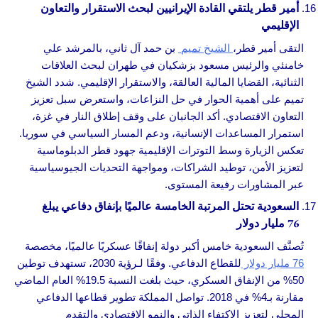
أمير قطر يلتقي القادة الإيرانيين لبحث الاستقرار والتعاون
الإقليمي
التقى أمير قطر،
الشيخ تميم
بن حمد آل ثاني، بالمرشد علي
خامنئي والرئيس مسعود بزشكيان في طهران لبحث العلاقات
الثنائية، القضايا المالية العالقة، والاستقرار الإقليمي. شدد الشيخ
تميم على أهمية الحوار في حل النزاعات، واستعرض سبل تعزيز
التعاون الاقتصادي. أكد الجانبان على وقف إطلاق النار في غزة،
استمرار المساعدات الإنسانية، ودعم المسار السياسي في سوريا.
تعكس الزيارة وسط التوترات الإقليمية جهود قطر الدبلوماسية
لتعزيز الأمن، توطيد الشراكات، ومواجهة التحديات الجيوسياسية
عبر المشاورات رفيعة المستوى.
السعودية تحتل المرتبة الخامسة عالميًا بإنفاق دفاعي يبلغ
76 مليار دولار
تُصنَّف السعودية خامس أكبر دولة إنفاقًا عسكريًا عالميًا، مخصصة
76 مليار دولار
للقطاع الدفاعي. وفقًا لـرؤية 2030، تستهدف توطين
50% من الإنفاق العسكري، حيث بلغت النسبة 19.5% العام الماضي
مقارنة بـ4% في 2018. تواصل المملكة تطوير قطاعها الدفاعي
المحلي لتعزيز الاكتفاء الذاتي والنمو الاقتصادي والتقدم