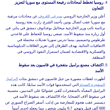
روسيا تخطط لمحادثات رفيعة المستوى مع سوريا لتعزيز
التعاون
أعلن وزير الخارجية الروسي
سيرغي لافروف
عن محادثات مرتقبة
مع سوريا عقب اتصال بوتين بأحمد الشرع. زارت بعثة روسية
برئاسة نائب وزير الخارجية ميخائيل بوغدانوف دمشق في يناير، في
أول زيارة منذ سقوط الأسد. تسعى روسيا للحفاظ على قاعدتي
طرطوس وحميميم، بينما تدرس سوريا تعديلات محتملة في
الاتفاقيات الثنائية. يهدف الطرفان إلى تعزيز العلاقات الدبلوماسية
والعسكرية والاقتصادية لضمان استمرار النفوذ الروسي في
المنطقة.
اكتشاف مصنع براميل متفجرة في قاسيون بعد سقوط
الأسد
أظهرت لقطات مصورة من جبل قاسيون في دمشق مئات
البراميل
المتفجرة الصدئة
التي استخدمتها قوات الأسد سابقًا. كانت هذه
البراميل المعبأة بالمتفجرات تُلقى عشوائيًا على المدنيين، متسببة
في سقوط آلاف الضحايا. جاء الاكتشاف بعد سقوط الأسد في
ديسمبر عقب هجوم للمعارضة من إدلب. أسفر الصراع السوري عن
600 ألف قتيل وتهجير 6.7 مليون شخص، مما يجعله إحدى أسوأ