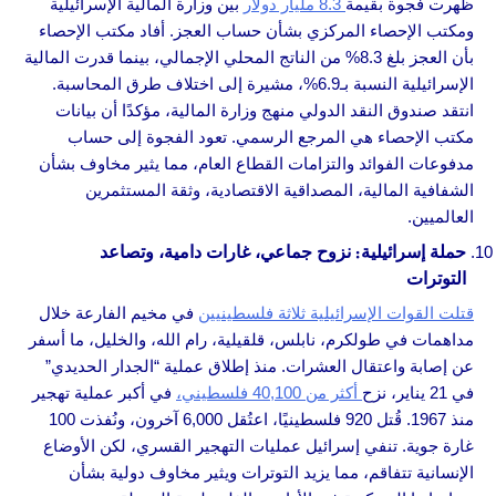
ظهرت فجوة بقيمة
8.3 مليار دولار
بين وزارة المالية الإسرائيلية
ومكتب الإحصاء المركزي بشأن حساب العجز. أفاد مكتب الإحصاء
بأن العجز بلغ 8.3% من الناتج المحلي الإجمالي، بينما قدرت المالية
الإسرائيلية النسبة بـ6.9%، مشيرة إلى اختلاف طرق المحاسبة.
انتقد صندوق النقد الدولي منهج وزارة المالية، مؤكدًا أن بيانات
مكتب الإحصاء هي المرجع الرسمي. تعود الفجوة إلى حساب
مدفوعات الفوائد والتزامات القطاع العام، مما يثير مخاوف بشأن
الشفافية المالية، المصداقية الاقتصادية، وثقة المستثمرين
العالميين.
حملة إسرائيلية: نزوح جماعي، غارات دامية، وتصاعد
التوترات
قتلت القوات الإسرائيلية ثلاثة فلسطينيين
في مخيم الفارعة خلال
مداهمات في طولكرم، نابلس، قلقيلية، رام الله، والخليل، ما أسفر
عن إصابة واعتقال العشرات. منذ إطلاق عملية “الجدار الحديدي”
في 21 يناير، نزح
أكثر من 40,100 فلسطيني،
في أكبر عملية تهجير
منذ 1967. قُتل 920 فلسطينيًا، اعتُقل 6,000 آخرون، ونُفذت 100
غارة جوية. تنفي إسرائيل عمليات التهجير القسري، لكن الأوضاع
الإنسانية تتفاقم، مما يزيد التوترات ويثير مخاوف دولية بشأن