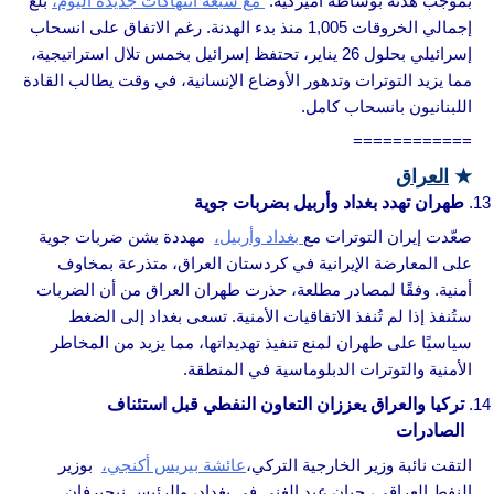
بموجب هدنة بوساطة أميركية.
مع سبعة انتهاكات جديدة اليوم،
بلغ
إجمالي الخروقات 1,005 منذ بدء الهدنة. رغم الاتفاق على انسحاب
إسرائيلي بحلول 26 يناير، تحتفظ إسرائيل بخمس تلال استراتيجية،
مما يزيد التوترات وتدهور الأوضاع الإنسانية، في وقت يطالب القادة
اللبنانيون بانسحاب كامل.
============
★
العراق
طهران تهدد بغداد وأربيل بضربات جوية
صعّدت إيران التوترات مع
بغداد وأربيل،
مهددة بشن ضربات جوية
على المعارضة الإيرانية في كردستان العراق، متذرعة بمخاوف
أمنية. وفقًا لمصادر مطلعة، حذرت طهران العراق من أن الضربات
ستُنفذ إذا لم تُنفذ الاتفاقيات الأمنية. تسعى بغداد إلى الضغط
سياسيًا على طهران لمنع تنفيذ تهديداتها، مما يزيد من المخاطر
الأمنية والتوترات الدبلوماسية في المنطقة.
تركيا والعراق يعززان التعاون النفطي قبل استئناف
الصادرات
التقت نائبة وزير الخارجية التركي،
عائشة بيريس أكنجي،
بوزير
النفط العراقي، حيان عبد الغني في بغداد، والرئيس نيجيرفان