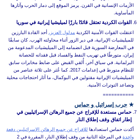
الأزمات الإنسانية في القرن. يرمز الموقع إلى دمار الحرب وآثارها
المأساوية.
القوات الكردية تعتقل قائدًا بارزًا لميليشيا إيرانية في سوريا
اعتقلت القوات الأمنية الكردية
مدلول العزيز،
أحد القادة البارزين
للميليشيات الإيرانية، في دير الزور أثناء محاولته الهرب. كان سابقًا
في المعارضة السورية قبل انضمامه إلى الميليشيات المدعومة من
إيران، متورطًا في تهريب النفط والفساد قبل فقدانه للحصانة
البرلمانية. في سياق آخر، أُلقي القبض على ضابط مخابرات سابق
للنظام متورط في إعدامات 2017. كما عُثر على ثلاثة عناصر من
الميليشيات الإيرانية مقتولين في البوكمال، ما أثار احتجاجات محلية
وتصاعد التوترات الأمنية.
===========
★
حرب إسرائيل و حماس
حماس مستعدة للإفراج عن جميع الرهائن الإسرائيليين في
إطار اتفاق وقف إطلاق النار
أكدت حماس استعدادها
للإفراج عن جميع الرهائن الإسرائيليين دفعة
واحدة
في المرحلة الثانية من وقف إطلاق النار، المقررة في 2