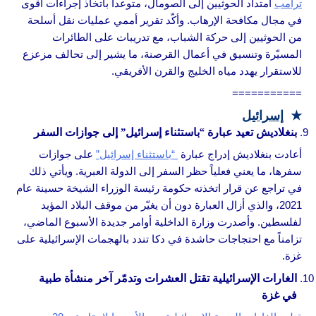
ترامب
امتداد الحوثيين إلى الصومال، متوعداً باتخاذ إجراءات أقوى
في مجال مكافحة الإرهاب. وأكّد تقرير أممي عمليات نقل أسلحة
من الحوثيين إلى حركة الشباب، مع تدريبات على الطائرات
المسيّرة وتنسيق في أعمال القرصنة، ما يشير إلى تحالف مزعزع
للاستقرار يهدد مياه الخليج والقرن الأفريقي.
===========
★
إسرائيل
بنغلاديش تعيد عبارة “باستثناء إسرائيل” إلى جوازات السفر
أعادت بنغلاديش إدراج عبارة
“باستثناء إسرائيل”
على جوازات
سفرها، ما يعني فعلياً حظر السفر إلى الدولة العبرية. ويأتي ذلك
في تراجع عن قرار اتخذته حكومة رئيسة الوزراء الشيخة حسينة عام
2021، والذي أزال العبارة دون أن يغيّر من موقف البلاد المؤيد
لفلسطين. وأصدرت وزارة الداخلية أوامر جديدة الأسبوع الماضي،
تزامناً مع احتجاجات حاشدة في دكا تندد بالهجمات الإسرائيلية على
غزة.
الغارات الإسرائيلية تقتل العشرات وتدمّر آخر منشأة طبية
في غزة