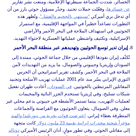
الخسائر، شددت الجماعة سيطرتها الإعلامية، ومنعت نشر تقارير
عن خسائرها
، وفعّلت حملات تجنيد. وحذّر مسؤول حوثي بارز من أن
أي تدخل بري أميركي
“سينتهي بالجحيم والفشل”
. وتُظهر هذه
التطورات تصاعداً خطيراً في المواجهة الإقليمية، مع استمرار
الحوثيين في استهداف الملاحة في البحر الأحمر والأراضي
الإسرائيلية، وتكثيف واشنطن عملياتها العسكرية لاحتواء التهديد.
إيران تدير توسع الحوثيين وتهديدهم عبر منطقة البحر الأحمر
تُكثّف إيران نفوذها الإقليمي من خلال جماعة الحوثي، ممتدة إلى
السودان وإريتريا وجيبوتي والصومال، ما يزيد من التهديدات لأمن
الملاحة في البحر الأحمر. وكشف تقرير استراتيجي أن الحرس
الثوري الإيراني يسّر منذ عام 2001 عمليات تهريب الأسلحة وتجنيد
المقاتلين المرتبطين بالحوثيين.
في السودان،
أعادت طهران تفعيل
شبكات تسليح، وفي إريتريا تستخدم الجزر النائية والمخيمات
لعمليات التهريب، بينما تستمر الأنشطة في جيبوتي بدعم محلي غير
معلن. وفي الصومال، يتعاون الحوثيون مع القراصنة والجماعات
المتطرفة بغطاء إيراني.
اعترضت قوات بحرية من نيوزيلندا والهند
مؤخراً شحنة مخدرات إيرانية بقيمة 23 مليون دولار
كانت متجهة
إلى مقاتلي الحوثي. وفي تطور موازٍ، أدان الرئيس الأميركي
دونالد