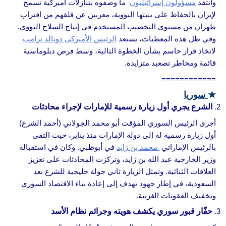
وانتقد
مسؤولون إسرائيليون
ما وصفوه بتنازلات أميركية تسمح
لإيران بالحفاظ على بنيتها النووية، معربين عن قلقهم من اقتراب
طهران من مستوى التخصيب المستخدم في إنتاج السلاح النووي.
وفي ظل هذه المعطيات، يستعد
الرئيس الأميركي دونالد ترامب
لاتخاذ قرار حاسم بشأن الخطوة التالية، وسط فرص دبلوماسية
قائمة ومخاطر تصعيد متزايدة.
============
★
سوريا
الشرع يجري أول زيارة رسمية للإمارات لإجراء محادثات
أجرى الرئيس السوري المؤقت أبو محمد الجولاني (أحمد الشرع)
أول زيارة رسمية له إلى دولة الإمارات منذ يناير، حيث التقى
بالرئيس الإماراتي
محمد بن زايد
في أبوظبي. وكان في استقباله
وزير الخارجية عبد الله بن زايد، وتركزت المحادثات على تعزيز
العلاقات الثنائية. وتمثل الزيارة ثاني جولة خليجية للشرع بعد
السعودية، في إطار جهود تهدف إلى إعادة بناء الاقتصاد السوري
وتخفيف العقوبات الغربية.
حفّار قبور سوري يكشف هويته وجرائم نظام الأسد