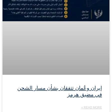
إيران وعُمان تتفقان بشأن مسار الشحن
في مضيق هرمز
READ MORE »