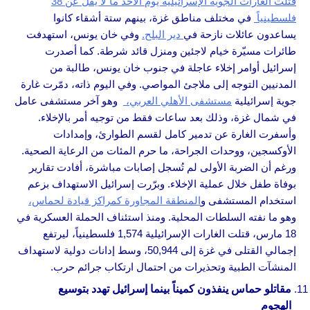
قتلت الغارات الجوية الإسرائيلية يوم الأحد ما لا يقل عن 38
فلسطينياً
في مختلف مناطق غزة، بينهم ستة أشقاء كانوا
يساعدون عائلات نازحة في
دير البلح.
وفي خان يونس، استهدفت
طائرات مسيّرة خيام لاجئين ومنزل قائد شرطة. كما أصدرت
إسرائيل أوامر إخلاء عاجلة في جنوب خان يونس، طالبة من
المدنيين التوجه إلى ملاجئ المواصي. وفي اليوم ذاته، دمّرت غارة
جوية إسرائيلية
مستشفى الأهلي العربي،
وهو آخر مستشفى عامل
في شمال غزة، وذلك بعد ساعات فقط من توجيه أمر بالإخلاء.
وأسفرت الغارة عن تدمير كامل لقسم الطوارئ، وإمدادات
الأوكسجين، ووحدات الجراحة، ما حرم المئات من الرعاية الصحية.
ورغم أن الضربة الأولى لم تُسجل إصابات مباشرة، أفادت تقارير
بوفاة طفل خلال عملية الإخلاء. وبرّرت إسرائيل الاستهداف بزعم
استخدام المستشفى و
المنطقة المجاورة كمراكز قيادة لحماس،
وهو ما نفته السلطات المحلية. ومنذ استئناف الحملة العسكرية في
18 مارس، قتلت الغارات الإسرائيلية 1,574 فلسطينياً، ليرتفع
إجمالي القتلى في غزة إلى 50,944، وسط إدانات دولية لاستهداف
المنشآت الطبية وتحذيرات من احتمال ارتكاب جرائم حرب.
مقاتلو حماس ينفذون كميناً بينما إسرائيل تهدد بتوسيع
الهجوم