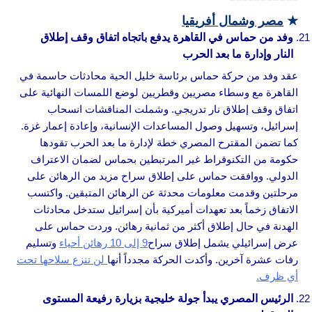
★
مصر وشمال أفريقيا
وفد من حماس في القاهرة يدفع باتجاه اتفاق وقف إطلاق
النار وإدارة ما بعد الحرب
عقد وفد من حركة حماس برئاسة خليل الحية محادثات حاسمة في
القاهرة مع وسطاء مصريين وقطريين لوضع اللمسات النهائية على
اتفاق وقف إطلاق نار تدريجي. وشملت المناقشات انسحاب
إسرائيل، وتسهيل وصول المساعدات الإنسانية، وإعادة إعمار غزة.
كما تضمن المقترح المصري خطة لإدارة ما بعد الحرب تقودها
حكومة من التكنوقراط غير المرتبطين بحماس لضمان الاعتراف
الدولي. ووافقت حماس على إطلاق سراح مزيد من الرهائن على
مرحلتين وقدمت معلومات محدثة عن الرهائن المتبقين. واكتسب
الاتفاق زخماً بعد تعهدات أميركية بأن إسرائيل ستدخل محادثات
الهدنة في حال إطلاق أكثر من ثمانية رهائن. وردت حماس على
عرض إسرائيلي يشمل إطلاق سراح
9 إلى 10 رهائن أحياء
وتسليم
رفات عشرة آخرين. وأكدت الحركة مجدداً أنها
لن تنزع سلاحها تحت
أي ظرف.
الرئيس المصري يبدأ جولة خليجية بزيارة رفيعة المستوى