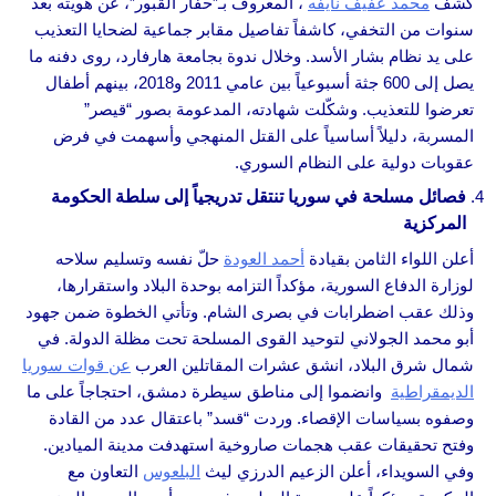
كشف
محمد عفيف نايفه
، المعروف بـ”حفّار القبور”، عن هويته بعد
سنوات من التخفي، كاشفاً تفاصيل مقابر جماعية لضحايا التعذيب
على يد نظام بشار الأسد. وخلال ندوة بجامعة هارفارد، روى دفنه ما
يصل إلى 600 جثة أسبوعياً بين عامي 2011 و2018، بينهم أطفال
تعرضوا للتعذيب. وشكّلت شهادته، المدعومة بصور “قيصر”
المسربة، دليلاً أساسياً على القتل المنهجي وأسهمت في فرض
عقوبات دولية على النظام السوري.
فصائل مسلحة في سوريا تنتقل تدريجياً إلى سلطة الحكومة
المركزية
أعلن اللواء الثامن بقيادة
أحمد العودة
حلّ نفسه وتسليم سلاحه
لوزارة الدفاع السورية، مؤكداً التزامه بوحدة البلاد واستقرارها،
وذلك عقب اضطرابات في بصرى الشام. وتأتي الخطوة ضمن جهود
أبو محمد الجولاني لتوحيد القوى المسلحة تحت مظلة الدولة. في
شمال شرق البلاد، انشق عشرات المقاتلين العرب
عن قوات سوريا
الديمقراطية
وانضموا إلى مناطق سيطرة دمشق، احتجاجاً على ما
وصفوه بسياسات الإقصاء. وردت “قسد” باعتقال عدد من القادة
وفتح تحقيقات عقب هجمات صاروخية استهدفت مدينة الميادين.
وفي السويداء، أعلن الزعيم الدرزي ليث
البلعوس
التعاون مع