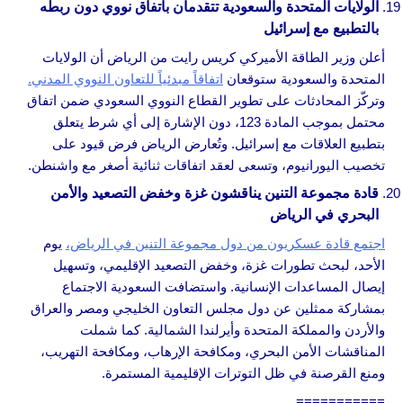
الولايات المتحدة والسعودية تتقدمان باتفاق نووي دون ربطه
بالتطبيع مع إسرائيل
أعلن وزير الطاقة الأميركي كريس رايت من الرياض أن الولايات
المتحدة والسعودية ستوقعان
اتفاقاً مبدئياً للتعاون النووي المدني.
وتركّز المحادثات على تطوير القطاع النووي السعودي ضمن اتفاق
محتمل بموجب المادة 123، دون الإشارة إلى أي شرط يتعلق
بتطبيع العلاقات مع إسرائيل. وتُعارض الرياض فرض قيود على
تخصيب اليورانيوم، وتسعى لعقد اتفاقات ثنائية أصغر مع واشنطن.
قادة مجموعة التنين يناقشون غزة وخفض التصعيد والأمن
البحري في الرياض
اجتمع قادة عسكريون من دول مجموعة التنين في الرياض،
يوم
الأحد، لبحث تطورات غزة، وخفض التصعيد الإقليمي، وتسهيل
إيصال المساعدات الإنسانية. واستضافت السعودية الاجتماع
بمشاركة ممثلين عن دول مجلس التعاون الخليجي ومصر والعراق
والأردن والمملكة المتحدة وأيرلندا الشمالية. كما شملت
المناقشات الأمن البحري، ومكافحة الإرهاب، ومكافحة التهريب،
ومنع القرصنة في ظل التوترات الإقليمية المستمرة.
===========