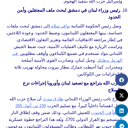
وإسرائيل حزب الله بتنفيذ الهجوم.
رئيس وزراء لبنان في دمشق لبحث ملف المعتقلين وأمن
الحدود
وصل رئيس الحكومة اللبنانية
نواف سلام
إلى دمشق لبحث ملفات
حساسة، بينها المعتقلون اللبنانيون، وضبط الحدود، وعودة اللاجئين،
في إطار مراجعة الاتفاقيات القائمة وتعزيز التعاون الاقتصادي.
وتزامنت الزيارة مع تكثيف العمليات الأمنية، حيث ضبط الجيش
اللبناني مواد تستخدم في تصنيع الكبتاغون وأوقف مطلوبين
في
الهرمل وبعلبك
وجبل لبنان، وصادرت القوى الأمنية أسلحة
ومخدرات. كما أحبطت جمارك مطار بيروت محاولة تهريب ثلاثة
كيلوغرامات من الكوكايين.
حزب الله يتراجع مع تصعيد لبنان وأوروبا إجراءات نزع
السلاح
صرّح نائب رئيس الوزراء اللبناني
طارق متري
أن سلاح حزب الله
يمثل انقساماً داخلياً كبيراً، مع تسليم الحزب
190 من أصل 265
موقعاً في الجنوب
للجيش اللبناني، وذلك ضمن وقف إطلاق النار
المنسجم مع القرار الدولي 1701. ويُعد هذا التراجع خطوة عسكرية
كبيرة جنوب نهر الليطاني. وطالب المسؤولون اللبنانيون، مدعومين