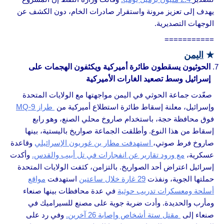
يهدف إلى تعزيز مرونة واستقرار صادرات الخام، دون الكشف عن
الوجهات التصديرية.
===========
★
اليمن
الحوثيون يسقطون طائرة أميركية ويكثفون الهجمات على
إسرائيل وسط تصعيد الغارات الأميركية
صعّدت جماعة الحوثي في اليمن مواجهتها مع الولايات المتحدة
وإسرائيل، معلنة إسقاط طائرة استطلاع أميركية من
طراز MQ-9
فوق محافظة حجة، باستخدام صاروخ محلي الصنع، وهو رابع
إسقاط من هذا النوع. وأطلقت الجماعة صواريخ باليستية، بينها
صاروخ فرط صوتي،
استهدفت مطار بن غوريون الإسرائيلي
وقاعدة
عسكرية،
مع ورود تقارير عن انفجارات في تل أبيب والقدس.
وأكدت
إسرائيل اعتراض أحد الصواريخ. بالتزامن، كثفت الولايات المتحدة
حملتها الجوية، ونفذت
29 غارة خلال ساعتين
استهدفت
مواقع
أسلحة ومعسكرات تدريب حوثية
في عدة محافظات بينها صنعاء
ومأرب والحديدة. وأدت ضربة جوية على مصنع للسيراميك في
صنعاء إلى
مقتل ستة أشخاص وإصابة 26 آخرين.
وفي رد على