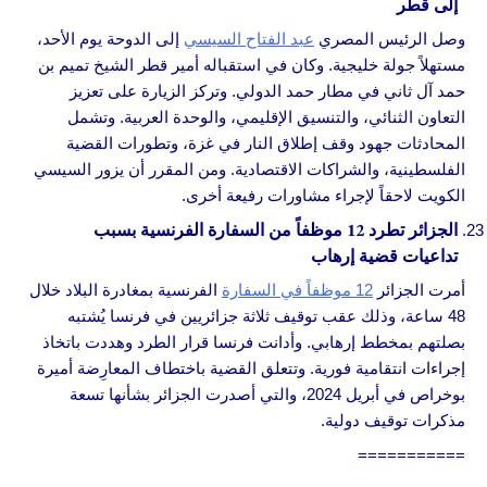
إلى قطر
وصل الرئيس المصري
عبد الفتاح السيسي
إلى الدوحة يوم الأحد،
مستهلاً جولة خليجية. وكان في استقباله أمير قطر الشيخ تميم بن
حمد آل ثاني في مطار حمد الدولي. وتركز الزيارة على تعزيز
التعاون الثنائي، والتنسيق الإقليمي، والوحدة العربية. وتشمل
المحادثات جهود وقف إطلاق النار في غزة، وتطورات القضية
الفلسطينية، والشراكات الاقتصادية. ومن المقرر أن يزور السيسي
الكويت لاحقاً لإجراء مشاورات رفيعة أخرى.
الجزائر تطرد 12 موظفاً من السفارة الفرنسية بسبب
تداعيات قضية إرهاب
أمرت الجزائر
12 موظفاً في السفارة
الفرنسية بمغادرة البلاد خلال
48 ساعة، وذلك عقب توقيف ثلاثة جزائريين في فرنسا يُشتبه
بصلتهم بمخطط إرهابي. وأدانت فرنسا قرار الطرد وهددت باتخاذ
إجراءات انتقامية فورية. وتتعلق القضية باختطاف المعارِضة أميرة
بوخراص في أبريل 2024، والتي أصدرت الجزائر بشأنها تسعة
مذكرات توقيف دولية.
===========