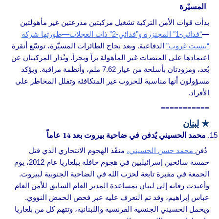
المسيّرة
بدأت قوات الأمن التركية تشغيل مركبتين مدرعتين غير مأهولتين
—
“فدائي-1″ المجنزرة و”فدائي-2” ذات العجلات—طورتها شركة
“بيست غروب”
الدفاعية. وبعد نجاح الطائرات المسيّرة، توسّع أنقرة
اعتمادها على المنصات غير المأهولة براً وبحراً. وتُدار المركبتان عن
بُعد، ومزودتان بأسلحة من عيار 7.62 ملم، وأنظمة مراقبة. ويؤكد
مسؤولون أنها مناسبة للحروب غير المتكافئة وتقلل المخاطر على
الأفراد.
===========
★
لبنان
محمد الحسيني يُدفن في ضاحية بيروت بعد 14 عاماً
دُفن
محمد حسن الحسيني،
منفّذ الهجوم الانتحاري الذي قتل
خمسة سائحين إسرائيليين في هجوم حافلة ببلغاريا عام 2012، يوم
الجمعة في مقبرة تابعة لحزب الله في الضاحية الجنوبية لبيروت.
وأعيدت رفاته إلى لبنان بمساعدة المدير العام السابق للأمن العام
عباس إبراهيم، وقد تم التعرف عليه عبر فحص الحمض النووي.
ويحمل الحسيني الجنسية الفرنسية واللبنانية، وتتهم كل من بلغاريا