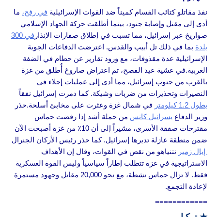
نفذ مقاتلو كتائب القسام كميناً ضد القوات الإسرائيلية
في رفح،
ما
أدى إلى مقتل وإصابة جنود، بينما أطلقت حركة الجهاد الإسلامي
صواريخ عبر إسرائيل، مما تسبب في إطلاق صفارات الإنذار
في 300
بلدة
بما في ذلك تل أبيب والقدس. اعترضت الدفاعات الجوية
الإسرائيلية عدة مقذوفات، مع ورود تقارير عن حطام في الضفة
الغربية.في عشية عيد الفصح، تم اعتراض صاروخ أُطلق من غزة
بالقرب من جنوب إسرائيل، مما أدى إلى عمليات إجلاء في
النصيرات وتحذيرات من ضربات وشيكة. كما دمرت إسرائيل نفقاً
بطول 1.2 كيلومتر
في شمال غزة وعثرت على مخابئ أسلحة.حذر
وزير الدفاع
يسرائيل كاتس
من حملة أشد إذا رفضت حماس
مقترحات صفقة الأسرى، مشيراً إلى أن 10٪ من غزة أصبحت الآن
ضمن منطقة عازلة تديرها إسرائيل. كما حذر رئيس الأركان الجنرال
إيال زمير
نتنياهو من نقص في القوات، وقال إن الأهداف
الاستراتيجية في غزة تتطلب إطاراً سياسياً وليس القوة العسكرية
فقط. لا تزال حماس نشطة، مع نحو 20,000 مقاتل وجهود مستمرة
لإعادة التجمع.
============