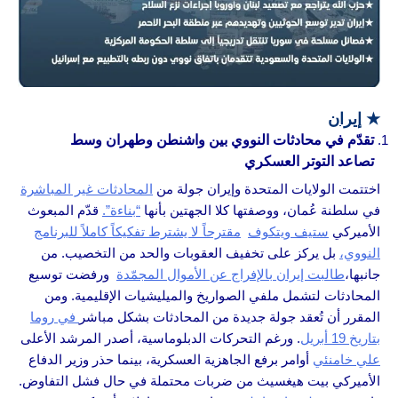
★
إ
يران
تقدّم في محادثات النووي بين واشنطن وطهران وسط
تصاعد التوتر العسكري
اختتمت الولايات المتحدة وإيران جولة من
المحادثات غير المباشرة
في سلطنة عُمان، ووصفتها كلا الجهتين بأنها
“بناءة”.
قدّم المبعوث
الأميركي
ستيف ويتكوف
مقترحاً لا يشترط تفكيكاً كاملاً للبرنامج
النووي،
بل يركز على تخفيف العقوبات والحد من التخصيب. من
جانبها،
طالبت إيران بالإفراج عن الأموال المجمّدة
ورفضت توسيع
المحادثات لتشمل ملفي الصواريخ والميليشيات الإقليمية. ومن
المقرر أن تُعقد جولة جديدة من المحادثات بشكل مباشر
في روما
بتاريخ 19 أبريل
. ورغم التحركات الدبلوماسية، أصدر المرشد الأعلى
علي خامنئي
أوامر برفع الجاهزية العسكرية، بينما حذر وزير الدفاع
الأميركي بيت هيغسيث من ضربات محتملة في حال فشل التفاوض.