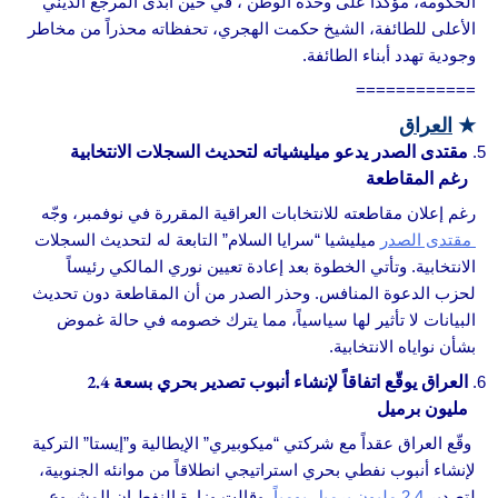
الحكومة، مؤكداً على وحدة الوطن ، في حين أبدى المرجع الديني
الأعلى للطائفة، الشيخ حكمت الهجري، تحفظاته محذراً من مخاطر
وجودية تهدد أبناء الطائفة.
============
★
العراق
مقتدى الصدر يدعو ميليشياته لتحديث السجلات الانتخابية
رغم المقاطعة
رغم إعلان مقاطعته للانتخابات العراقية المقررة في نوفمبر، وجّه
مقتدى الصدر
ميليشيا “سرايا السلام” التابعة له لتحديث السجلات
الانتخابية. وتأتي الخطوة بعد إعادة تعيين نوري المالكي رئيساً
لحزب الدعوة المنافس. وحذر الصدر من أن المقاطعة دون تحديث
البيانات لا تأثير لها سياسياً، مما يترك خصومه في حالة غموض
بشأن نواياه الانتخابية.
العراق يوقّع اتفاقاً لإنشاء أنبوب تصدير بحري بسعة 2.4
مليون برميل
وقّع العراق عقداً مع شركتي “ميكوبيري” الإيطالية و”إيستا” التركية
لإنشاء أنبوب نفطي بحري استراتيجي انطلاقاً من موانئه الجنوبية،
لتصدير
2.4 مليون برميل يومياً.
وقالت وزارة النفط إن المشروع