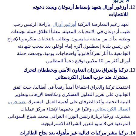
★
تركيا
أوزغور أوزال يتعهد بإسقاط أردوغان ويجدد دعوته
للانتخابات
تعهد زعيم المعارضة التركية
أوزغور أوزال
بإزاحة الرئيس رجب
طيب أردوغان في الانتخابات المقبلة، معلناً انطلاق حملة تجمعات
وطنية بدأت من مدينة سامسون. وطالب بانتخابات مبكرة وبالإفراج
عن رئيس بلدية إسطنبول أكرم إمام أوغلو، بعد سحب شهادته
الجامعية ما أثار تحركاً قانونياً واحتجاجات يومية. وجمعت حملة
أوزال أكثر من 10 ملايين توقيع دعماً للمطلبين.
تركيا والعراق يعززان التعاون الأمني ويخططان لتحرك
مشترك ضد حزب العمال الكردستاني
اختتمت تركيا والعراق اجتماعاً أمنياً رفيعاً في أنطاليا، حيث اتفق
الجانبان على تعزيز التعاون العسكري ومكافحة الإرهاب وتطوير
البنية التحتية. وأكد الطرفان على أهمية العمل المشترك
ضد حزب
العمال الكردستاني
، وعبّرا عن دعمهما لإنشاء مركز عمليات
مشترك، ورحّبا بزيارة رئيس الوزراء العراقي محمد شياع السوداني
المرتقبة في 8 مايو لتعزيز الشراكة الاستراتيجية.
تركيا تنشر مركبات قتالية غير مأهولة بعد نجاح الطائرات