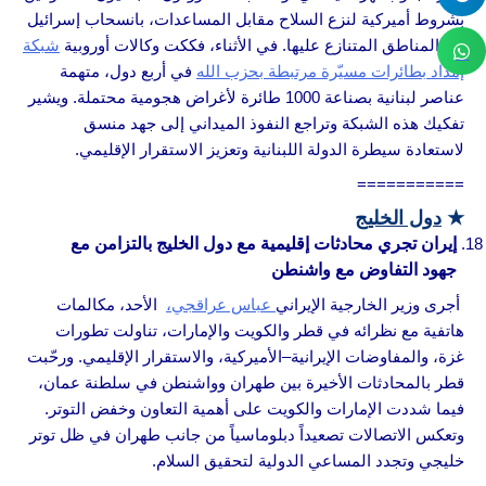
بشروط أميركية لنزع السلاح مقابل المساعدات، بانسحاب إسرائيل
من المناطق المتنازع عليها. في الأثناء، فككت وكالات أوروبية
شبكة
إمداد بطائرات مسيّرة مرتبطة بحزب الله
في أربع دول، متهمة
عناصر لبنانية بصناعة 1000 طائرة لأغراض هجومية محتملة. ويشير
تفكيك هذه الشبكة وتراجع النفوذ الميداني إلى جهد منسق
لاستعادة سيطرة الدولة اللبنانية وتعزيز الاستقرار الإقليمي.
===========
★
دول الخليج
إيران تجري محادثات إقليمية مع دول الخليج بالتزامن مع
جهود التفاوض مع واشنطن
أجرى وزير الخارجية الإيراني
عباس عراقجي،
الأحد، مكالمات
هاتفية مع نظرائه في قطر والكويت والإمارات، تناولت تطورات
غزة، والمفاوضات الإيرانية–الأميركية، والاستقرار الإقليمي. ورحّبت
قطر بالمحادثات الأخيرة بين طهران وواشنطن في سلطنة عمان،
فيما شددت الإمارات والكويت على أهمية التعاون وخفض التوتر.
وتعكس الاتصالات تصعيداً دبلوماسياً من جانب طهران في ظل توتر
خليجي وتجدد المساعي الدولية لتحقيق السلام.