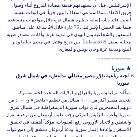
الإسرائيليين، قبل أن تستهدفهم قذيفة مضادة للدروع أثناء وصول
فريق الإنقاذ، مما استدعى إسعاف اثنين جوياً. في الوقت نفسه،
أُصيب قائد دبابة إصابة خطيرة شمال غزة خلال مواجهات متصاعدة،
فيما نفذ الجيش الإسرائيلي
75 غارة
خلال 24 ساعة على مناطق
التسعين والشجاعية وتل الهوى في مدينة غزة، وأفادت مصادر طبية
محلية بمقتل
85 فلسطينياً
بين جريح وقتيل في مخيم جباليا ودير
البلح ومدينة غزة وخان يونس والمغازي.
============
★
سوريا
لجنة رباعية تقرّر مصير معتقلي «داعش» في شمال شرق
سوريا
شكّلت تركيا وسوريا والعراق والولايات المتحدة لجنة مشتركة
لتحديد مصير أكثر من
٩٠٠٠
مقاتل من تنظيم «داعش» و٤٠٠٠٠ من
ذويهم المحتجزين لدى قوات سورية الديمقراطية في شمال شرق
سوريا. وأعرب الرئيس التركي رجب طيب أردوغان عن ترحيبه بقرار
واشنطن والاتحاد الأوروبي رفع العقوبات، مؤكداً أهميته في تحقيق
الاستقرار وإعادة إعمار سوريا. ودعا أردوغان دمشق إلى دمج قوات
سورية الديمقراطية ضمن الجيش السوري لتعزيز وحدة الدولة