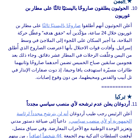
★
اليمن
الحوثيون يطلقون صاروخًا باليستيًا ثالثًا على مطار بن
غوريون
أعلن الحوثيون أنهم أطلقوا
صاروخًا باليستيًا ثالثًا
على مطار بن
غوريون خلال 24 ساعة، مؤكّدين أنه “حقق هدفه” وعطّل حركة
الملاحة، ما أجبر السكان على اللجوء إلى الملاجئ في وسط
إسرائيل. وأفادت قوات الاحتلال بأنها اعترضت الصاروخ الذي أُطلق
من اليمن وعلّقت الرحلات في المطار عشر دقائق. وجاء ذلك بعد
هجومين سابقين صباح الخميس تضمن أحدهما صاروخًا وثانيهما
طائرات مسيّرة استهدفت يافا وحيفا، إذ دوت صفارات الإنذار في
تل أبيب والقدس ومحيطهما، من دون وقوع إصابات.
===========
★
تركيا
أردوغان يعلن عدم ترشحه لأي منصب سياسي مجدداً
أعلن الرئيس رجب طيب أردوغان
أنه لن يترشح مجدداً لرئاسة
الجمهورية أو لأي منصب سياسي،
داعياً إلى صياغة دستور مدني
وتعزيز الوحدة الوطنية مع الأحزاب المعارضة. وفي سياق متصل،
أوقفت السلطات التركية يوم الجمعة
44 شخصاً إضافياً
، من بينهم