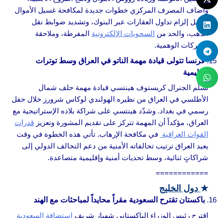
وأضاف المصرف المركزي خطوات جديدة لمكافحة غسيل الأموال
تشمل إلزام تداول العقارات عبر البنوك، وتشديد ضوابط نقل
الذهب، والحد من
السحوبات الإلكترونية
المفرطة، وملاحقة
الشركات الوهمية.
فرنسا تتولى قيادة مهمة الناتو في العراق وسط توترات
إقليمية
تسلّم الجنرال كريستوف هينتسي قيادة مهمة حلف شمال
الأطلسي في العراق من نظيره الهولندي لوكاس شرورز خلال حفل
رسمي في بغداد. وشدّد هينتسي على شراكة بلاده الإستراتيجية مع
العراق، مؤكداً أن المهمة تتركز على تقديم المشورة وتعزيز
قدرات
القوات العراقية
في مكافحة الإرهاب. تأتي هذه الخطوة في وقت
يعيد العراق ترتيب تحالفاته الأمنية من دعم التحالف الدولي إلى
شراكاتٍ ثنائية، وسط تحديات أمنية وإقليمية متصاعدة.
============
★
دول الخليج
باكستان تقترح السعودية مقراً محايداً لمباحثات مع الهند
اقترح رئيس الوزراء الباكستاني شهباز شريف
استضافة السعودية