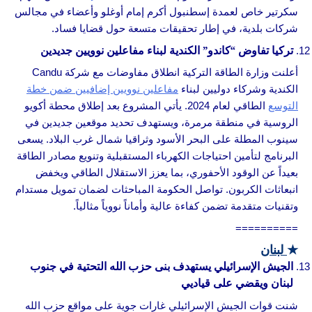
سكرتير خاص لعمدة إسطنبول أكرم إمام أوغلو وأعضاء في مجالس
شركات بلدية، في إطار تحقيقات متسعة حول قضايا فساد.
تركيا تفاوض “كاندو” الكندية لبناء مفاعلين نوويين جديدين
أعلنت وزارة الطاقة التركية انطلاق مفاوضات مع شركة Candu
الكندية وشركاء دوليين لبناء
مفاعلين نوويين إضافيين ضمن خطة
التوسع
الطاقي لعام 2024. يأتي المشروع بعد إطلاق محطة أكويو
الروسية في منطقة مرمرة، ويستهدف تحديد موقعين جديدين في
سينوب المطلة على البحر الأسود وثراقيا شمال غرب البلاد. يسعى
البرنامج لتأمين احتياجات الكهرباء المستقبلية وتنويع مصادر الطاقة
بعيداً عن الوقود الأحفوري، بما يعزز الاستقلال الطاقي ويخفض
انبعاثات الكربون. تواصل الحكومة المباحثات لضمان تمويل مستدام
وتقنيات متقدمة تضمن كفاءة عالية وأماناً نووياً مثالياً.
==========
★
لبنان
الجيش الإسرائيلي يستهدف بنى حزب الله التحتية في جنوب
لبنان ويقضي على قياديي
شنت قوات الجيش الإسرائيلي غارات جوية على مواقع حزب الله