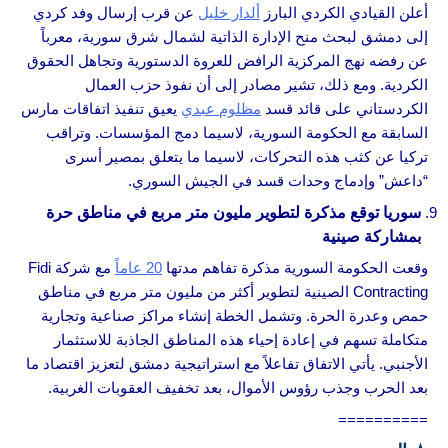
أعلن القيادي الكردي البارز
ألدار خليل
عن قرب إرسال وفد كردي
إلى دمشق لبحث منح الإدارة الذاتية لشمال شرق سورية، معرباً
عن رفضه نهج المركزية الرافض للعروة الدستورية وتجاهل الحقوق
الكردية. ومع ذلك، تشير مصادر إلى أن نفوذ حزب العمال
الكردستاني على قائد قسد
مظلوم عبدي
يعيق تنفيذ اتفاقات مارس
السابقة مع الحكومة السورية، لاسيما دمج المؤسسات. وتراقب
تركيا عن كثب هذه التحركات، لاسيما ما يتعلق بمصير أسرى
“داعش” وإدماج وحدات قسد في الجيش السوري.
سوريا توقع مذكرة لتطوير مليون متر مربع في مناطق حرة
بمشاركة صينية
وقعت الحكومة السورية مذكرة تفاهم مدتها
20 عاماً
مع شركة Fidi
Contracting الصينية لتطوير أكثر من مليون متر مربع في مناطق
حمص وعدرة الحرة. وتشمل الخطة إنشاء مراكز صناعية وتجارية
متكاملة تسهم في إعادة إحياء هذه المناطق الجاذبة للاستثمار
الأجنبي. يأتي الاتفاق تفاعلاً مع استراتيجية دمشق لتعزيز اقتصاد ما
بعد الحرب وجذب رؤوس الأموال، بعد تخفيف العقوبات الغربية.
==========