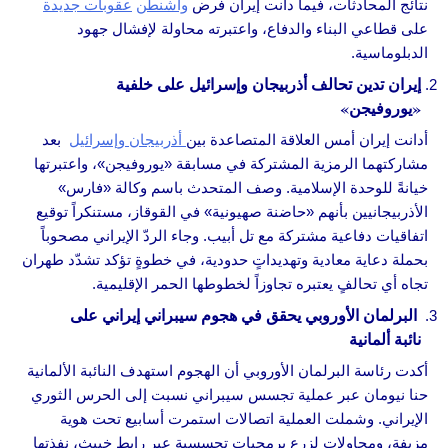
نتائج المحادثات، فيما دانت إيران فرض
واشنطن
عقوبات جديدة
على قطاعي البناء والدفاع، واعتبرته محاولة لإفشال جهود
الدبلوماسية.
إيران تدين تحالف أذربيجان وإسرائيل على خلفية
«يوروفيجن»
أدانت إيران أمس العلاقة المتصاعدة بين
أذربيجان وإسرائيل
بعد
مشاركتهما الرمزية المشتركة في مسابقة «يوروفيجن»، واعتبرتها
خيانةً للوحدة الإسلامية. وصف المتحدث باسم وكالة «فارس»
الأذربيجانيين بأنهم «حاضنة صهيونية» في القوقاز، مستنكراً توقيع
اتفاقيات دفاعية مشتركة مع تل أبيب. وجاء الردّ الإيراني مصحوباً
بحملة دعاية معادية وتهديداتٍ حدودية، في خطوةٍ تؤكد تشدّد طهران
تجاه أي تحالفٍ يعتبره تجاوزاً لخطوطها الحمر الإقليمية.
البرلمان الأوروبي يحقق في هجوم سيبراني إيراني على
نائبة ألمانية
أكدت رئاسة البرلمان الأوروبي أن الهجوم استهدف النائبة الألمانية
حنا نيومان عبر عملية تجسس سيبراني نسبت إلى الحرس الثوري
الإيراني. وشملت العملية اتصالات استمرت أسابيع تحت هوية
مزيفة، ومحاولات لزرع برمجيات تجسسية عبر رابط خبيث، نفذتها