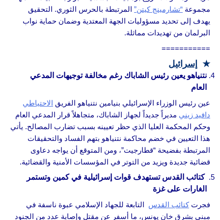
مجموعة
“تشارمينج كيتن”
المرتبطة بالحرس الثوري. التحقيق
يهدف إلى تحديد مسؤوليات الجهة المعتدية وضمان حماية نواب
البرلمان من تهديدات مماثلة.
===========
★
إسرائيل
نتنياهو يعين رئيس الشاباك رغم مخالفة توجيهات المدعي
العام
عين رئيس الوزراء الإسرائيلي بنيامين نتنياهو الفريق
الاحتياطي
دافيد زيني
مديراً جديداً لجهاز الشاباك، متجاهلاً قرار المدعي العام
وحكم المحكمة العليا الذي حظر تعيينه بسبب تضارب المصالح. يأتي
هذا التعيين في خضم محاكمة نتنياهو بتهم الفساد والتحقيقات
المرتبطة بفضيحة “قطارجيت”، ومن المتوقع أن يواجه دعاوى
قضائية جديدة ويزيد من التوتر في المؤسسات الأمنية والقضائية.
كتائب القدس تستهدف قوات إسرائيلية في كمين وتستمر
الغارات على غزة
فجرت
كتائب القدس
التابعة للجهاد الإسلامي عبوة ناسفة في
مبنى بشرق خان يونس، ما أسفر عن مقتل وإصابة عدد من الجنود