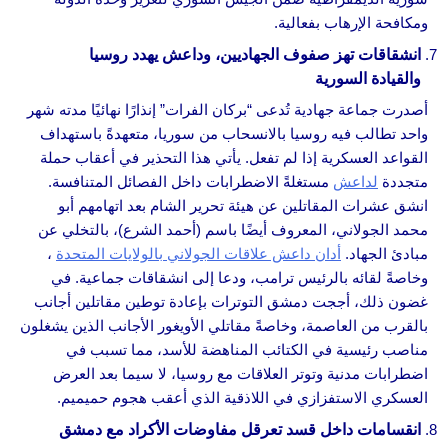
ومكافحة الإرهاب بفعالية.
انشقاقات تهز صفوف الجهاديين، وداعش يهدد روسيا
والقيادة السورية
أصدرت جماعة جهادية تُدعى “بركان الفرات” إنذارًا نهائيًا مدته شهر
واحد تطالب فيه روسيا بالانسحاب من سوريا، متعهدةً باستهداف
القواعد العسكرية إذا لم تفعل. يأتي هذا التحذير في أعقاب حملة
متجددة
لداعش
مستغلةً الاضطرابات داخل الفصائل المتنافسة.
انشق عشرات المقاتلين عن هيئة تحرير الشام بعد اتهامهم أبو
محمد الجولاني، المعروف أيضًا باسم (أحمد الشرع)، بالتخلي عن
مبادئ الجهاد.
أدان داعش علاقات الجولاني بالولايات المتحدة
،
وخاصةً لقائه بالرئيس ترامب، ودعا إلى انشقاقات جماعية. في
غضون ذلك، أججت دمشق التوترات بإعادة توطين مقاتلين أجانب
بالقرب من العاصمة، وخاصةً مقاتلي الأويغور الأجانب الذين يشغلون
مناصب رئيسية في الكتائب المناهضة للأسد، مما تسبب في
اضطرابات مدنية وتوتر العلاقات مع روسيا، لا سيما بعد العرض
العسكري الاستفزازي في اللاذقية الذي أعقب هجوم حميميم.
انقسامات داخل قسد تعرقل مفاوضات الأكراد مع دمشق