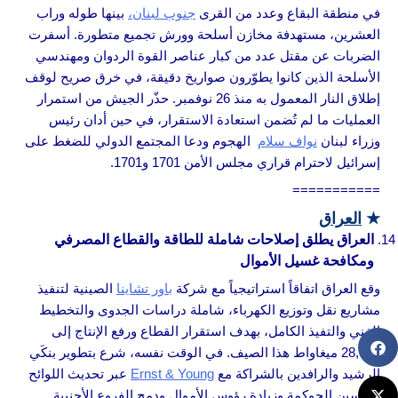
في منطقة البقاع وعدد من القرى
جنوب لبنان،
بينها طوله وراب
العشرين، مستهدفة مخازن أسلحة وورش تجميع متطورة. أسفرت
الضربات عن مقتل عدد من كبار عناصر القوة الردوان ومهندسي
الأسلحة الذين كانوا يطوّرون صواريخ دقيقة، في خرق صريح لوقف
إطلاق النار المعمول به منذ 26 نوفمبر. حذّر الجيش من استمرار
العمليات ما لم تُضمن استعادة الاستقرار، في حين أدان رئيس
وزراء لبنان
نواف سلام
الهجوم ودعا المجتمع الدولي للضغط على
إسرائيل لاحترام قراري مجلس الأمن 1701 و1701.
===========
★
العراق
العراق يطلق إصلاحات شاملة للطاقة والقطاع المصرفي
ومكافحة غسيل الأموال
وقع العراق اتفاقاً استراتيجياً مع شركة
باور تشاينا
الصينية لتنفيذ
مشاريع نقل وتوزيع الكهرباء، شاملة دراسات الجدوى والتخطيط
الفني والتفيذ الكامل، بهدف استقرار القطاع ورفع الإنتاج إلى
28,000 ميغاواط هذا الصيف. في الوقت نفسه، شرع بتطوير بنكَي
الرشيد والرافدين بالشراكة مع
Ernst & Young
عبر تحديث اللوائح
وتحسين الحوكمة وزيادة رؤوس الأموال ودمج الفروع الأجنبية.