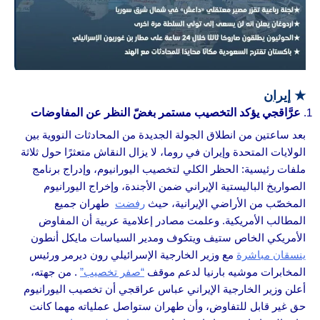
★
إ
يران
عرَّاقجي يؤكد التخصيب مستمر بغضّ النظر عن المفاوضات
بعد ساعتين من انطلاق الجولة الجديدة من المحادثات النووية بين
الولايات المتحدة وإيران في روما، لا يزال النقاش متعثرًا حول ثلاثة
ملفات رئيسية: الحظر الكلي لتخصيب اليورانيوم، وإدراج برنامج
الصواريخ الباليستية الإيراني ضمن الأجندة، وإخراج اليورانيوم
المخصّب من الأراضي الإيرانية، حيث
رفضت
طهران جميع
المطالب الأمريكية. وعلمت مصادر إعلامية عربية أن المفاوض
الأمريكي الخاص ستيف ويتكوف ومدير السياسات مايكل أنطون
ينسقان مباشرة
مع وزير الخارجية الإسرائيلي رون ديرمر ورئيس
المخابرات موشيه بارنيا لدعم موقف
“صفر تخصيب”
. من جهته،
أعلن وزير الخارجية الإيراني عباس عراقجي أن تخصيب اليورانيوم
حق غير قابل للتفاوض، وأن طهران ستواصل عملياته مهما كانت