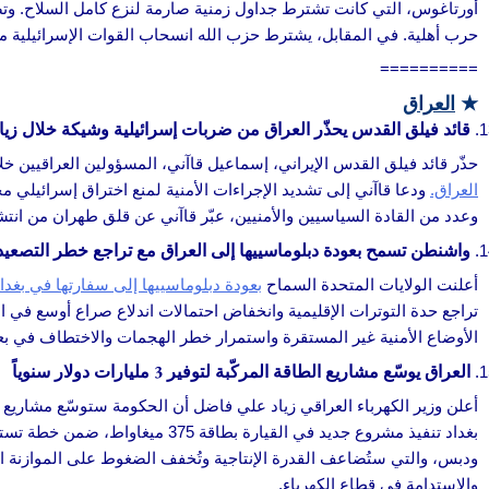
أورتاغوس، التي كانت تشترط جداول زمنية صارمة لنزع كامل السلاح. وتصرّ
حرب أهلية. في المقابل، يشترط حزب الله انسحاب القوات الإسرائيلية من
==========
★
العراق
قائد فيلق القدس يحذّر العراق من ضربات إسرائيلية وشيكة خلال زيار
حذّر قائد فيلق القدس الإيراني، إسماعيل قاآني، المسؤولين العراقيين خ
العراق.
ودعا قاآني إلى تشديد الإجراءات الأمنية لمنع اختراق إسرائيلي م
وعدد من القادة السياسيين والأمنيين، عبّر قاآني عن قلق طهران من انت
واشنطن تسمح بعودة دبلوماسييها إلى العراق مع تراجع خطر التصعيد
أعلنت الولايات المتحدة السماح
بعودة دبلوماسييها إلى سفارتها في بغداد
تراجع حدة التوترات الإقليمية وانخفاض احتمالات اندلاع صراع أوسع في ا
الأوضاع الأمنية غير المستقرة واستمرار خطر الهجمات والاختطاف في ب
العراق يوسّع مشاريع الطاقة المركّبة لتوفير 3 مليارات دولار سنوياً
بغداد تنفيذ مشروع جديد في القيارة بطاقة 375 ميغاواط، ضمن خطة تستهدف إنتاج 4,000 ميغاواط
ودبس، والتي ستُضاعف القدرة الإنتاجية وتُخفف الضغوط على الموازنة ال
والاستدامة في قطاع الكهرباء.