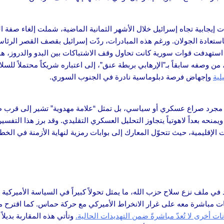
إيجابية تجاه إسرائيل خلال الأشهر الثمانية الماضية، شملت إلغاء صفة 
باستعادة الجولان. ورغم هذه المبادرات، ردّت إسرائيل بقصف القصر الرئ
لتي استهدفت قوات سورية كانت تحاول وقف الاشتباكات بين البدو والدروز،
ن وصفه سابقاً بـ”الإرهابي بربطة عنق”، إلى اعتباره شريكاً محتملاً للسلا
لية
وإجهاض فرصة دبلوماسية نادرة في الجنوب السوري.
ست مجرد صراع عسكري أو سياسي، بل تمثل “علامة مهدوية” تشير إلى قرب ظ
يمنحه بعداً لاهوتياً يتجاوز التحليل العسكري التقليدي. وقد برز هذا التفسير
 الإقليمية، حيث تتحوّل المعارك إلى بوابات رمزية لنهاية الأزمنة في الخط
ملف نزع سلاح حزب الله، ما يمثل تحولاً كبيراً في السياسة الأميركية تجا
 مباشرة معه على غرار الانخراط الأميركي مع حركة حماس. كما اقترح مبدأ
ت أخرى لا تُعدّ مباشرةً ضمن التهديدات الحالية.
وتأتي هذه المقاربة بديلا