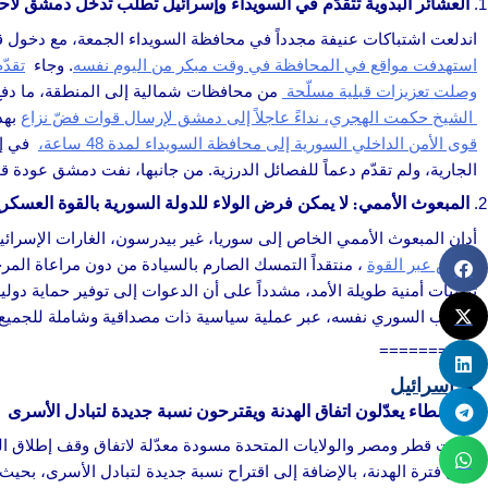
العشائر البدوية تتقدّم في السويداء وإسرائيل تطلب تدخّل دمشق لاحت
اندلعت اشتباكات عنيفة مجدداً في محافظة السويداء الجمعة، مع دخول ق
استهدفت مواقع في المحافظة في وقت مبكر من اليوم نفسه
. وجاء
تقدّم
وصلت تعزيزات قبلية مسلّحة
من محافظات شمالية إلى المنطقة، ما دفع 
الشيخ حكمت الهجري، نداءً عاجلاً إلى دمشق لإرسال قوات فضّ نزاع
بهد
قوى الأمن الداخلي السورية إلى محافظة السويداء لمدة 48 ساعة،
في إط
الجارية، ولم تقدّم دعماً للفصائل الدرزية. من جانبها، نفت دمشق عودة قو
المبعوث الأممي: لا يمكن فرض الولاء للدولة السورية بالقوة العسكري
أدان المبعوث الأممي الخاص إلى سوريا، غير بيدرسون، الغارات الإسرائي
يُفرض عبر القوة
، منتقداً التمسك الصارم بالسيادة من دون مراعاة المرح
ترتيبات أمنية طويلة الأمد، مشدداً على أن الدعوات إلى توفير حماية دولي
الشعب السوري نفسه، عبر عملية سياسية ذات مصداقية وشاملة للجميع.
==========
★
إسرائيل
الوسطاء يعدّلون اتفاق الهدنة ويقترحون نسبة جديدة لتبادل الأسرى
قدّمت قطر ومصر والولايات المتحدة مسودة معدّلة لاتفاق وقف إطلاق ال
خلال فترة الهدنة، بالإضافة إلى اقتراح نسبة جديدة لتبادل الأسرى، بحيث