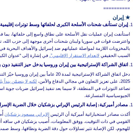
==========
★
إيران
إيران تستأنف شحنات الأسلحة الكبرى لحلفائها وسط توترات إقليمية
استأنفت إيران عمليات نقل الأسلحة على نطاق واسع إلى حلفائها، بما 
واعترضت قوات في سوريا ولبنان شحنات أخرى موجهة إلى حزب الله، تض
بالمخزونات اللازمة لمواصلة عملياتهم ضد إسرائيل والأهداف البحرية في ال
السبب الحقيقي
لانعدام الاستقرار الإقليمي”،
في إشارة إلى “عدوان الكيان
اتفاق الشراكة الإستراتيجية بين إيران وروسيا يدخل حيز التنفيذ دون 
دخل اتفاق الشراكة الإستراتيجية لمدة 20 ع
2025، على تعزيز التعاون في مجالي الدفاع والأمن،
لكنه لا يتضمّن بنداً 
تصاعد التوترات في المنطقة، لا سيما بعد تنفيذ إسرائيل ضربات جوية استه
الجيوسياسية المتسارعة.
مصادر أميركية: إصابة الرئيس الإيراني بزشكيان خلال الضربة الإسرائي
أكدت مصادر استخباراتية أميركية أن الرئيس
الإيراني مسعود بزشكيان
أُص
القومي في ذات التوقيت. ووفق المعلومات، أُصيب بزشكيان في ساقه أثناء
للهجوم، لكن الإصابة تثير تساؤلات حول دقة الضربة ونطاقها، وسط ص