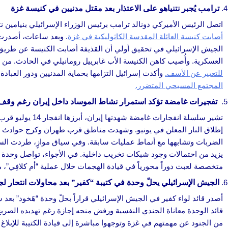
ترامب يُجبر نتنياهو على الاعتذار بعد مقتل مدنيين في كنيسة غزة
اتصل الرئيس الأميركي دونالد ترامب برئيس الوزراء الإسرائيلي بنيامين ن
أصابت كنيسة العائلة المقدسة الكاثوليكية في غزة
. وبعد ساعات، أصدرت ر
الجيش الإسرائيلي في تحقيق أولي أن القذيفة أصابت الكنيسة عن طريق ا
العسكرية. وأُصيب كاهن الكنيسة الأب غابرييل رومانيلي في الحادث. من ج
للتعبير عن الأسف.
وأكدت إسرائيل التزامها بحماية المدنيين ودور العبادة.
المجتمع المسيحي المتضرر.
تفجيرات غامضة تؤكد استمرار نشاط الموساد داخل إيران رغم وقف إ
تشير سلسلة انفج
إطلاق النار المعلن في يونيو. وشهدت مناطق قرب طهران وكرج حوادث 
الضربات وتشابهها مع أنماط عمليات سابقة. وفي سياق موازٍ، طردت السلط
يزيد من احتمالات وجود شبكات تخريب داخلية. في الأجواء، تواصل وحدة “نخشون 122” التابعة لسلاح الج
متخصصة لعبت دوراً محورياً في قيادة الهجمات خلال عملية “أم كلافِي”، 
الجيش الإسرائيلي يحلّ وحدة في كتيبة “كفير” بعد محاولات انتحار ل
أصدر قائد لواء كفير في الجيش الإسرائيلي قراراً بحلّ وحدة “هَخود” بعد
قائد الوحدة معاناة الجندي النفسية ورفض منحه إجازة رغم تهديده الصريح 
من الجنود عن مهمتهم في غزة وتوجهوا مباشرة إلى قيادة الكتيبة للإبلاغ 