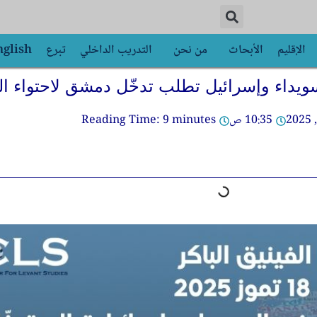
الإقليم
الأبحاث
من نحن
التدريب الداخلي
تبرع
nglish
سويداء وإسرائيل تطلب تدخّل دمشق لاحتواء ال
10:35 ص
minutes
9
Reading Time: