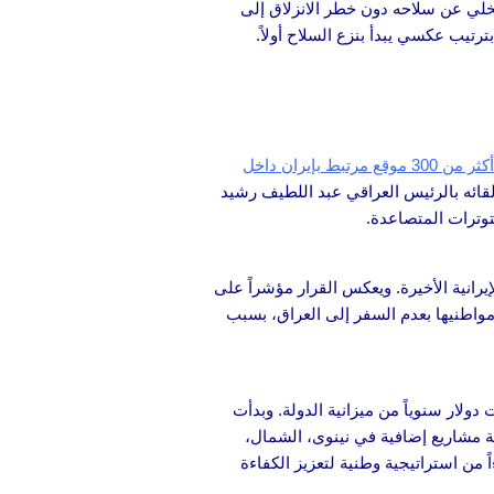
تخلي عن سلاحه دون خطر الانزلاق إلى
تيب عكسي يبدأ بنزع السلاح أولاً.
أكثر من 300 موقع مرتبط بإيران داخل
لقائه بالرئيس العراقي عبد اللطيف رشيد
توترات المتصاعدة.
يرانية الأخيرة. ويعكس القرار مؤشراً على
مواطنيها بعدم السفر إلى العراق، بسبب
زياد علي فاضل أن الحكومة ستوسّع مشاريع محطات الطاقة المركّبة لتقليل الاعتماد على الوقود، ما يوفر نحو 3 مليارات دولار سنوياً من ميزانية الدولة. وبدأت
 مشاريع إضافية في نينوى، الشمال،
من استراتيجية وطنية لتعزيز الكفاءة