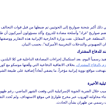
في ذلك أكبر شحنة صواريخ إلى الحوثيين تم ضبطها من قبل قوات التحالف
م صواريخ “غراد” وأسلحة مضادة للدروع. وأكد مسؤولون أميركيون أن طه
منطقة. في المقابل، نفت وزارة الخارجية الإيرانية هذه التقارير ووصفتها 
 الصهيوني والتدخلات التخريبية الأميركية”، بحسب البيان.
بند للدفاع المشترك
اماً بين إيران وروسيا حيّز التنفيذ رسمياً اليوم، بعد استكمال إجراءات المصادقة الداخلية في كلا
يلزم بالدفاع المشترك،
بخلاف الاتفاقية الدفاعية التي وقّعتها موسكو مع كوري
دفت مواقع نووية إيرانية مؤخراً، ما يضفي أبعاداً إضافية على طبيعة الشر
لية الأخيرة
يب خلال الضربة الجوية الإسرائيلية التي وقعت الشهر الماضي، رغم ظه
 محاولته الهروب عبر مخرج طوارئ في موقع الاستهداف. ولم تُحدد التقاري
مت رسمي من طهران بشأن الحادث.