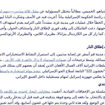
تنياهو، الخميس، مطالباً بتحمّل المسؤولية عن
مقتل ثلاثة مدنيين—بينهم ام
ئاسة الحكومة الإسرائيلية بياناً أعربت فيه عن الأسف وشكرت البابا ليو
لخطأ خلال عمليات في مدينة غزة، مشدداً على التزامه بعدم استهداف الم
هتها، دعت الفاتيكان إلى وقف فوري لإطلاق النار واستئناف الحوار، وأجر
 كما زار كل من الكاردينال بيزابالا، بطريرك اللاتين، والبطريرك الأرثوذكس
طلاق النار
ارات غامضة شهدتها إيران، أبرزها انفجار 14 يوليو قرب مدينة قم أسفر عن إصابة مدنيين، إلى استمرار النشاط ا
مماثلة، وسط ترجيحات أن
بصمات الموساد لا تزال حاضرة على الأرض
، ب
ات الإيرانية آلاف العمال الأفغان الذين يُعتقد أن بعضهم كان يمتلك قد
و الإسرائيلي
تنفيذ مهام استخبارية واستط
ما يعكس جهوزية إسرائيل لمهام مستقبلية داخل العمق الإيراني.
جندي
 سلسلة من الإخفاقات القيادية، أعقبت
محاولتي انتحار لجندي تم تكليفه بال
بالانتحار، ما دفعه إلى وضع فوهة بندقيته في فمه قبل أن يتدخل رقيب لإنق
عن الوضع. وتُعد هذه ثاني وحدة يتم حلها في غضون أسابيع، وقد أُعيد تعيي