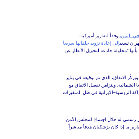
في اليمن،
وفقاً لتقارير أميركية.
ران تسعى
إلى إعادة تزويد حلفائها سريعاً
بأنها “محاولة خادعة لتحويل الأنظار عن
 البلدين. ويركّز الاتفاق، الذي تم توقيعه في يناير
ا الشمالية. ويتزامن تفعيل الاتفاق مع
اكة الروسية–الإيرانية في ظل المتغيرات
ور رسمي له خلال اجتماع لمجلس الأمن
ر ما إذا كان بزشكيان هدفاً مباشراً