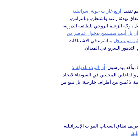
م تنفيذ
أربع غارات جوية إسرائيلية
اق تهدئة رعته واشنطن. وبالتزامن،
 وجّه الزعيم الروحي للطائفة الدرزية،
أن تل أبيب ستسمح بدخول عناصر من
يل لم تتدخل
مباشرة في الاشتباكات
 التدهور السريع في الميدان.
ة. وأكد بيدرسون
أن الولاء للدولة لا
والفاعلين المحليين في السويداء لايجاد
ية لا تُمنح من أطراف خارجية، بل تنبع من
عريف نطاق انسحاب القوات الإسرائيلية
ية.