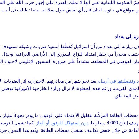
 الحكومة اللبنانية على أنها لا تملك القدرة على إجبار حزب الله على ال
 مواقع في جنوب لبنان قبل أي نقاش حول سلاحه، بينما تطالب تل أبيب بتر
ة إلى بغداد
لال زيارته إلى بغداد من أن إسرائيل تُخطّط لتنفيذ ضربات وشيكة تستهدف
حتمل، محذراً من خطر امتداد النزاع السوري إلى الأراضي العراقية. وخلال 
شار الفوضى في المنطقة، مشدداً على ضرورة التنسيق الإقليمي لاحتواء ال
 وقنصليتها في أربيل،
بعد نحو شهر من مغادرتهم الاحترازية إثر الضربات الإ
لمدى القريب. ورغم هذه الخطوة، لا تزال وزارة الخارجية الأميركية توصي 
عض المناطق.
أعلن وزير الكهرباء العراقي 
دون استهلاك للوقود أو الغاز.
كما تشمل التوسعة
عامة من خلال خفض تكاليف تشغيل محطات الطاقة. ويُعد هذا التحول جزءاً 