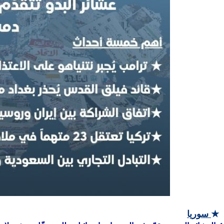
★
سوريا