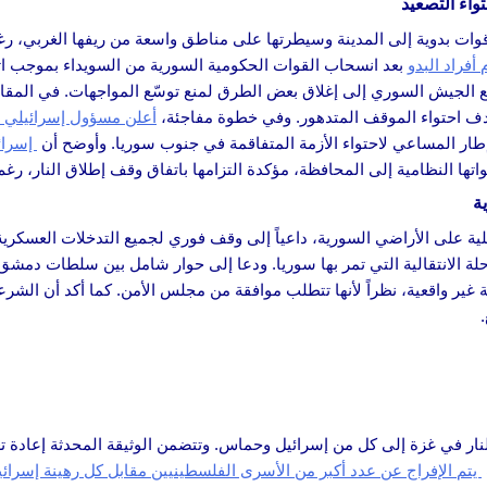
واء التصعيد
وات بدوية إلى المدينة وسيطرتها على مناطق واسعة من ريفها الغربي، رغ
 أفراد البدو
بعد انسحاب القوات الحكومية السورية من السويداء بموجب اتف
الجيش السوري إلى إغلاق بعض الطرق لمنع توسّع المواجهات. في المقابل،
ف احتواء الموقف المتدهور. وفي خطوة مفاجئة،
أعلن مسؤول إسرائيلي 
ار المساعي لاحتواء الأزمة المتفاقمة في جنوب سوريا. وأوضح أن
إسرائ
اتها النظامية إلى المحافظة، مؤكدة التزامها باتفاق وقف إطلاق النار، رغم
ة
لية على الأراضي السورية، داعياً إلى وقف فوري لجميع التدخلات العسكري
لة الانتقالية التي تمر بها سوريا. ودعا إلى حوار شامل بين سلطات دمشق 
ة غير واقعية، نظراً لأنها تتطلب موافقة من مجلس الأمن. كما أكد أن الشرع
نار في غزة إلى كل من إسرائيل وحماس. وتتضمن الوثيقة المحدثة إعادة ت
يتم الإفراج عن عدد أكبر من الأسرى الفلسطينيين مقابل كل رهينة إسرائيل