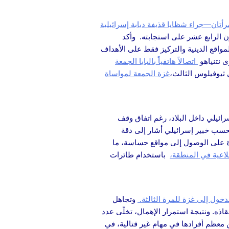
رأتان—جراء شظايا قذيفة دبابة إسرائيلية
ن الرابع عشر على استجابته. وأكد
واقع الدينية والتركيز فقط على الأهداف
ى نتنياهو
اتصالاً هاتفياً بالبابا الجمعة
ي ثيوفيلوس الثالث،
غزة الجمعة لمواساة
لاستخباراتي الاسرائيلي داخل البلاد، رغم اتفاق وقف
حسب خبير إسرائيلي أشار إلى دقة
رة على الوصول إلى مواقع حساسة، ما
لاعية في المنطقة،
باستخدام طائرات
دخول إلى غزة للمرة الثالثة.
وتجاهل
اذه. ونتيجة استمرار الإهمال، تخلّى عدد
ن معظم أفرادها في مهام غير قتالية، في