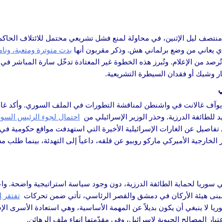
تصف ليل الإثنين، في محاولة لمنع فشل تشريعي محتمل للائتلاف الحاكم. و
ذي يعاني من وضع برلماني هش. وذكر مقربون أنها
بدت متوترة ومتعبة، ونامت
 تُرصد من الإعلام. وتُبرز هذه الخطوة غير المعتادة تدخّل سارة المباشر 
ار وشيك أو فقدان السيطرة التشريعية.
ي
لي يوآف غالانت في واشنطن لمناقشة التطورات في الملف السوري. وأكد غال
 للطائفة الدرزية. وحذر الوزير الإسرائيلي من
احتمال لجوء الرئيس السو
تفاصيل عن الغارات الإسرائيلية الأخيرة التي استهدفت مواقع حكومية في 
الخارجية الأميركي ماركو روبيو عن قلقه، داعياً إلى التهدئة، بينما طلب
سوريا لحماية الطائفة الدرزية، دون وجود سياسة استراتيجية واضحة. واعت
مبنى هيئة الأركان في دمشق والقصر الرئاسي، تأتي ضمن تحركات
تفتقر 
 لا ينبغي أن يكون بديلاً عن المهمة الأساسية، وهي استعادة الأسرى ال
ار المصالح الحيوية لإسرائيل، وفي مقدّمتها إنهاء ملف الرهائن.