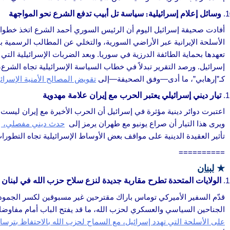
وسائل إعلام إسرائيلية: سياسة تل أبيب تدفع الشرع نحو المواجهة
أفادت صحيفة إسرائيل اليوم أن الرئيس السوري أحمد الشرع اتخذ خطوات 
الأسلحة الإيرانية عبر الأراضي السورية، والتخلي عن المطالب الرسمية 
تعهدها بحماية الطائفة الدرزية في سوريا. وبعد الضربات الإسرائيلية ا
إسرائيل. ورصد التقرير تبدلاً في خطاب السياسة الإسرائيلية تجاه الشرع، م
كـ”إرهابي”، ما أدى—وفق الصحيفة—إلى
تقويض المصالح الأمنية الإسرائي
تيار ديني إسرائيلي يعتبر الحرب مع إيران علامة مهدوية
اعتبرت دوائر دينية مؤثرة في إسرائيل أن الحرب الأخيرة مع إيران لي
ويرى هذا التيار أن صراع يونيو مع طهران يرمز إلى
حدث ديني مفصلي،
و
تأثير العقيدة الدينية على مواقف بعض الأوساط الإسرائيلية تجاه التطورات
==========
★
لبنان
الولايات المتحدة تطرح مقاربة جديدة لنزع سلاح حزب الله في لبنان
قدّم السفير الأميركي توماس باراك مقترحين غير مسبوقين لكسر الجمود في 
الجناحين السياسي والعسكري لحزب الله، ما قد يفتح الباب أمام مفاوضات
على الأسلحة التي تهدد إسرائيل، مع السماح لحزب الله بالاحتفاظ بترسانا