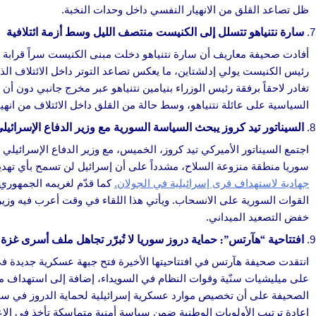
ظل تصاعد القلق من الانهيار النفسي داخل وحدات النخبة.
سارة نتنياهو تتسلل إلى الكنيست منتصف الليل وسط أزمة ائتلافية
أفادت صحيفة معاريف أن سارة نتنياهو دخلت مبنى الكنيست سراً قرابة من
رئيس الكنيست يولي إدلشتاين، ما يعكس تصاعد التوتر داخل الائتلاف ال
تغادر لاحقاً برفقة رئيس الوزراء بنيامين نتنياهو عبر مخرج جانبي دون أن
السياسية على عائلة نتنياهو، وسط حالة من القلق داخل الائتلاف من انهي
السيناتور تيد كروز يبحث السياسة السورية مع وزير الدفاع الإسرائيل
اجتمع السيناتور الأميركي تيد كروز، الخميس، مع وزير الدفاع الإسرائي
سوريا منطقة منزوعة السلاح، مشدداً على أن إسرائيل لن تسمح بأي تهديد
جهادية لاستهداف قرى إسرائيلية في الجولان.
كما قدّم لغريمه الجمهوري 
القوات السورية على الانسحاب. ويأتي هذا اللقاء في وقت أعرب فيه وزير 
خفض التصعيد الميداني.
افتتاحية “هآرتس”: حماية دروز سوريا لا تُبرّر تجاهل ملف أسرى غزة
انتقدت صحيفة هآرتس في افتتاحيتها الأخيرة فتح جبهة عسكرية جديدة في 
على ميليشيات سنّية وقوات النظام في السويداء، إضافة إلى استهداف 
الصحيفة على أن تخصيص موارد عسكرية إسرائيلية لحماية الدروز في سوريا
إعادة ترتيب الأولويات الوطنية ضمن سياسة أمنية متماسكة تأخذ في الاعتب