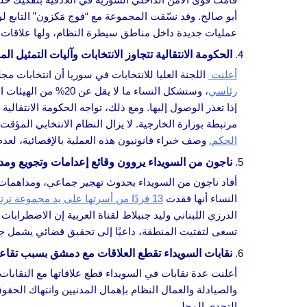
أبو صالح. وقد نسّقت المجموعة مع “فوج مَكزون” التابع
عمليات جديدة داخل مناطق سيطرة النظام، ولها علاقات 
الحكومة الانتقالية تتجاوز الانتخابات وآليات التمثيل الم
أعلنت
اللجنة العليا للانتخابات في سوريا أن انتخابات مجلس الشعب ستُجرى بين 5
رئاسي
، وستشكل النساء ما
إذا تعذر الوصول إليها. ومع ذلك، تواجه الحكومة الانتقالية 
مرتبطة بوزارة الخارجية. لا يزال النظام الانتخابي المؤ
الحكم.
وصف خبراء قانونيون هذه العملية بالإقصائية، لعدم 
ناجون من السويداء يروون وقائع إعدامات وتجويع ومد
النساء أنها فقدت
13 فردًا من أسرتها على يد مجموعة ترتدي الزي الرسمي
الدرزي اللبناني وليد جنبلاط لقناة العربية إن الاضطرا
تسعى لتفتيت المنطقة، داعيًا إلى تحقيق قضائي يشمل جم
نقابات السويداء تقطع العلاقات مع دمشق بسبب تقا
أعلنت عدة نقابات في السويداء قطع علاقاتها مع النقابا
والصيادلة والعمال النظام بإهمال المدنيين وانتهاك الحق
التحدي المحلي.