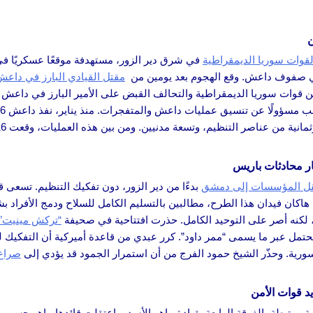
ن
 لقوات سوريا الديمقراطية
في شرق دير الزور، مستهدفة موقعًا عسكريًا في
ي صفوف داعش. وقع الهجوم بعد يومين من
مقتل القيادي البارز في داع
يار محادثات باريس
قل المؤسسات إلى دمشق
بدءًا من دير الزور، دون تفكيك التنظيم. تسعى 
هاكان فيدان هذا الطرح، مطالبين بالتسليم الكامل للسلاح ودمج الأفرا
“تركش مينيت”
تمل عبر ما يسمى “ممر داود”. كرر عبدي من قاعدة أميركية أن التفكيك ل
رية. وحذّر الشيخ حمود الفرج من أن استمرار الجمود قد يؤدي إلى
صراع 
د قوات الأمن
ية مرتبطة بالفرقة الرابعة بقيادة ماهر الأسد، واعتقلت قائدها ماهر حس