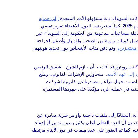
إلى حماية
وتجديد الحوار بين دمشق والجهات المحلية، وزيادة التمويل لخطة المساعدات السورية لعام 2025. كما استعرضت الدول الأعضاء تقرير تقصي
 والعدالة الانتقالية. في الوقت نفسه، دخلت قافلة مساعدات مدعومة من الحكومة إلى السويداء عبر
إيصال كميات يومية من الطحين والديزل وأطقم الجراحة.
 محتجزين،
وتم دفن مئات الأشخاص دون تحديد هويتهم.
ة. كانت رويترز قد أفادت بأن حازم الشرع—شقيق الرئيس
متجاوزين الإشراف القانوني، ومنح
الصمت حيال مزاعم مصادرة غير قانونية لشركات
ستية في عملية الرد، مؤكدة على جهودها المستمرة
أنه، استنادًا إلى ملفات داخلية وأوامر سرية صادرة عن
31 حالة على الأقل حتى الآن، لكن المحققين يعتقدون أن العدد الفعلي أعلى بكثير بسبب تدمير أو إخفاء
نية. كما تم العثور على عدة ملفات في دور الأيتام مرتبطة