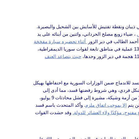
 ذيبان ونقطة تفتيش للأسايش بين الشحيل والبصيرة.
ش
، ضياء زوبع مصلح الحرداني، واثنين من أبنائه على يد
أثناء تحضيره سيارة مفخخة
كان الطالب مسؤولًا عن تنسيق عمليات داعش والمتفجرات. منذ يناير، نفذ داعش 136 عملية في مناطق تابعة لقوات سوريا الديمقراطية،
حيث يتصاعد العنف
قسد للاندماج ضمن الوزارات السورية مع احتفاظها بهيكل
د بشكل فردي، وهي شروط رفضتها قسد، مما أدى إلى
من أزمة وشيكة، مشيرة إلى فشل محادثات 9 يوليو،
ن يتم
إلا بموجب اتفاق ملزم
. وأكد المتحدث باسم قسد
مفتوح، مؤكدًا ولاء العشائر للدولة.
وقد حشدت القوات
ين علي، والعميد السابق في الحرس الجمهوري مالك علي