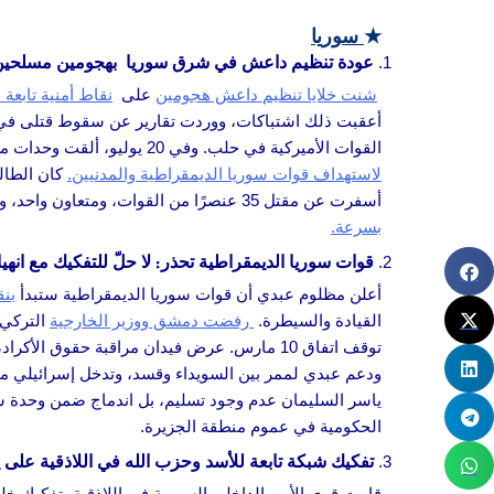
★
سوريا
عودة تنظيم داعش في شرق سوريا بهجومين مسلحي
شنت خلايا تنظيم داعش هجومين
على
نقاط أمنية تابعة
أعقبت ذلك اشتباكات، ووردت تقارير عن سقوط قتلى ف
القوات الأميركية في حلب. وفي 20 يوليو، ألقت وحدات من قوات سوريا الديمقراطية والتحالف القبض على الأمير البارز في داعش أحمد الطالب في دير الزور
لاستهداف قوات سوريا الديمقراطية والمدنيين.
أسفرت عن مقتل 35 عنصرًا من القوات، ومتعاون واحد، وثمانية من عناصر التنظيم، وتسعة مدنيين. ومن بين هذه العمليات، وقعت 116 هجمة في دير الزور وحدها،
بسرعة.
قوات سوريا الديمقراطية تحذر: لا حلّ للتفكيك مع انه
أعلن مظلوم عبدي أن قوات سوريا الديمقراطية ستبدأ
بن
القيادة والسيطرة.
رفضت دمشق ووزير الخارجية
التركي 
توقف اتفاق 10 مارس. عرض فيدان مراقبة حقوق الأكراد، لكنه أصر على التوحيد الكامل. حذرت افتتاحية في صحيفة
ودعم عبدي لممر بين السويداء وقسد، وتدخل إسرائيلي مح
ياسر السليمان عدم وجود تسليم، بل اندماج ضمن وحدة سو
الحكومية في عموم منطقة الجزيرة.
تفكيك شبكة تابعة للأسد وحزب الله في اللاذقية على ي
قامت قوى الأمن الداخلي السورية في اللاذقية بتفكيك خل