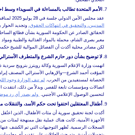
الأمم المتحدة تطالب بالمساءلة في السويداء وسط ا
عقد مجلس الأمن الدولي جلسة في 28 يوليو 2025 لمناقشة تفاقم الأزمة السياسية والإنسانية في سوريا، مع تركيز خاص على اشتباكات السويداء. دعا مسؤولو الأمم المتحدة
المدنيين، والتحقيق في انتهاكات الحقوق،
معبر بصرى الشام، محملة بالمواد الغذائية والطبية ومواد
لكن مصادر محلية أكدت أن الفصائل الموالية للشيخ حكم
لا توضيح بشأن دور حازم الشرع والمتطرف الأسترالي
اتهمت وزارة الإعلام السورية وكالة رويترز بترويج سردي
المؤقت أحمد الشرع—والإرهابي الأسترالي المصنف إبرا
الحصانة لمستفيدين من الحرب.
لم تنف الوزارة وجود اللج
اتصالات ومؤسسات تابعة للقصر. وبدلاً من ذلك، انتقدت ا
لتحسين الوصول الإعلامي الأجنبي.
ولم يصدر أي رد مو
أطفال المعتقلين اختفوا تحت حكم الأسد، والتنقلات 
أكدت لجنة تحقيق سورية أن مئات الأطفال، الذين اعتُقل 
السجلات الرسمية. تُظهر التوجيهات التي تم الكشف عنها مؤخ
بتحويلات أمنية، وتم حث العائلات على تقديم أي معلومات ي