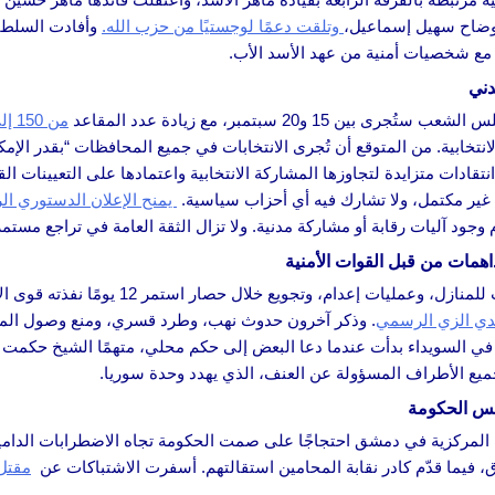
 لوضاح سهيل إسماعيل،
وتلقت دعمًا لوجستيًا من حزب الله.
وأفادت السلطات
مع شخصيات أمنية من عهد الأسد الأب.
دني
1 و20 سبتمبر، مع زيادة عدد المقاعد
من 150 إلى 210
 لا يقل عن 20% من الهيئات الانتخابية. من المتوقع أن تُجرى الانتخابات في جميع المحاف
انتقادات متزايدة لتجاوزها المشاركة الانتخابية واعتمادها على التعيينات ال
قت غير مكتمل، ولا تشارك فيه أي أحزاب سياسية.
يمنح الإعلان الدستوري ال
وجود آليات رقابة أو مشاركة مدنية. ولا تزال الثقة العامة في تراجع مستمر
اهمات من قبل القوات الأمنية
أفاد ناجون من السويداء بحدوث تهجير جماعي
. وذكر آخرون حدوث نهب، وطرد قسري، ومنع وصول المس
بات في السويداء بدأت عندما دعا البعض إلى حكم محلي، متهمًا الشيخ حكمت
يع الأطراف المسؤولة عن العنف، الذي يهدد وحدة سوريا.
عس الحكومة
ت المركزية في دمشق احتجاجًا على صمت الحكومة تجاه الاضطرابات الدامية
وق، فيما قدّم كادر نقابة المحامين استقالتهم. أسفرت الاشتباكات عن
مقتل أك