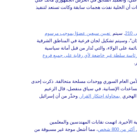
 أن الخلية نفذت هجمات سابقة وكانت تستعد لتنفيذ
. سيتم
تعيين سبعين عضوًا بموجب مرسوم
ظات “بقدر الإمكان”، وسيتم تشكيل لجان فرعية في المناطق الشرقية
قائمة على الولاء، والتي تُدار من قبل أمانة سياسية
رئاسة سلطة غير خاضعة لأي رقابة على جميع فروع
.
، ومداهمات للمنازل، وعمليات إعدام، وتجويع خلال حصار استمر 12 يومًا نفذته قوى الأمن العام السوري ووحدات مسلحة متحالفة. ذكرت إحدى
اعدات الإنسانية. في سياق منفصل، قال الزعيم
 الهجري
بمحاولة احتكار القرار.
وحذّر من أن إسرائيل
 الأخيرة. اتهمت نقابات المهندسين والمعلمين
ثر من 800 شخص
، مما أشعل موجة غير مسبوقة من