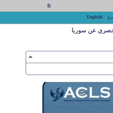
Flyout
Menu
برع
English
حصري عن سوريا