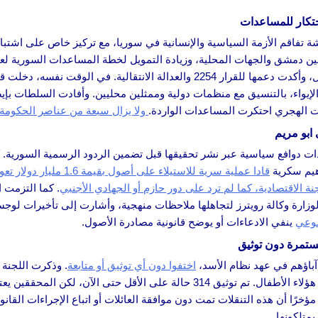
حتكار للمساعدات
الحقائق الصادر عن الحكومة السورية بشأن فظائع الساحل، وأكدت دعمها للقرار 2254
 الإيواء، بالتنسيق مع منظمات دولية وممثلين محليين. وأفادت السلطات ب
ت الهجري احتكرت المساعدات الواردة.
ولا يزال سبعة من عناصر الحكومة
 ابو مريم
ة ذات دوافع سياسية عبر نشر تحقيقها قبل تضمين الردود الرسمية السوري
هيم سكرية
قادا عملية سرية للاستيلاء على أصول بقيمة 1.6 مليار دولار تعود إلى عهد الأسد،
نة الاقتصادية، كما لم ترد على دور حازم أو الجهادي الأجنبي
. كما التزمت 
لوزارة وكالة رويترز لتجاهلها ملاحظات منهجية، وأشارت إلى تأخيرات لوج
ضوعي
ينفي الادعاءات أو يوضح قانونية مصادرة الأصول.
مستمرة دون توثيق
آباؤهم في عهد نظام الأسد،
اختفوا دون أي توثيق أو متابعة
. وذكرت اللجنة 
الأجهزة الأمنية، كانت هناك عملية نقل ممنهجة لمئات من هؤلاء الأطفال. تم توثيق 4
رًا أن هذه التنقلات تمت دون موافقة العائلات أو اتباع الإجراءات القانو
متلكونها.