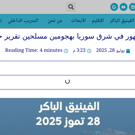
G
Y
L
o
o
i
o
u
n
g
t
k
الفينيق الباكر
الإقليم
الأبحاث
من نحن
التدريب الداخلي
ت
l
u
e
e
b
d
e
i
n
هور في شرق سوريا بهجومين مسلحين تقرير 
يوليو 28, 2025
3:23 م
minutes
4
Reading Time: