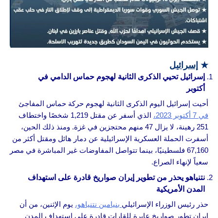
★
إسرائيل
إسرائيل تحيي الذكرى الثانية لهجوم حماس الدامي في
أكتوبر
أحيت إسرائيل اليوم الذكرى الثانية لهجوم حركة حماس المفاجئ
في 7 أكتوبر 2023،
الذي أسفر عن مقتل 1,219 شخصًا واختطاف
251 رهينة، لا يزال 47 منهم محتجزين في غزة. ومنذ ذلك الحين،
أسفرت الحملة العسكرية الإسرائيلية عن دمار هائل ومقتل أكثر من
67,160 فلسطينيًا، بينما تتواصل المفاوضات غير المباشرة في مصر
سعياً لإنهاء الصراع.
نتنياهو يحذر من تطوير إيران صواريخ قادرة على استهداف
المدن الأمريكية
حذر رئيس الوزراء الإسرائيلي
بنيامين نتنياهو،
يوم الإثنين، من أن
إيران تطور صواريخ عابرة للقارات قادرة على استهداف المدن