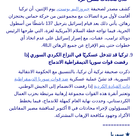
كشف مصدر لصحيفة
جيروزاليم بوست،
يوم الإثنين، أن تركيا
أقامت لأول مرة اتصالات مع مجموعتين من حركة حماس يحتجزان
رهائن. يأتي ذلك بعد قيام إسرائيل بترحيل 137 ناشطًا من أسطول
الحرية، فيما تواجه خطة السلام الأمريكية لغزة، التي طرحها الرئيس
دونالد ترامب، عقبات، مع إصرار إسرائيل على عدم اتخاذ أي
خطوات حتى يتم الإفراج عن جميع الرهائن الـ48.
تركيا قد تتدخل عسكريًا في النزاع الكردي السوري إذا
رفضت قوات سوريا الديمقراطية الاندماج
ذكرت صحيفة تركية أن تركيا، بالتنسيق مع الحكومة الانتقالية
السورية، قد تشنّ عملية عسكرية
ضد قوات سوريا الديمقراطية
ذات القيادة الكردية
إذا رفضت الانضمام إلى الجيش الوطني.
وتعتبر أنقرة هذه القوات مجموعة إرهابية مرتبطة بحزب العمال
الكردستاني، وحددت نهاية العام كمهلة للاندماج، فيما يخطط
المسؤولون لإجراء محادثات في 8 أكتوبر لمناقشة مصير المقاتلين
الأكراد وجهود مكافحة الإرهاب المشتركة.
==========
★
سوريا