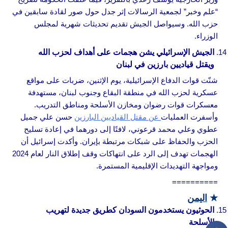
“علم وخبر” لجمعية الرسالات إثر جدل حول صور لقادة سابقين في
حزب الله. وسيواصل الجيش تقديم تحديثات شهرية لمجلس
الوزراء.
الجيش الإسرائيلي يشن هجمات على أهداف لحزب الله
ويقتل قياديين بارزين في لبنان
شنّت قوات الدفاع الإسرائيلية، يوم الإثنين، ضربات على مواقع
عسكرية لحزب الله في منطقة البقاع وجنوب لبنان، مستهدفة
معسكرات قوات رضوان ومخازن الأسلحة ومناطق التدريب.
وأسفرت العمليات
عن مقتل القياديين البارزين
حسن علي جميل
عطوي وعلي محمد قرعوني، لافتًا إلى دورهما في إعادة تسليح
الحزب والحفاظ على شبكات مرتبطة بإيران. وأكدت إسرائيل أن
الهجمات تهدف إلى الرد على انتهاكات وقف إطلاق النار لعام 2024
ومواجهة التهديدات الإقليمية المستمرة.
==========
★
اليمن
الحوثيون يستخدمون السودان كطريق جديدة لتهريب
الأسلحة