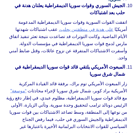
الجيش السوري وقوات سوريا الديمقراطية يعلنان هدنة في
حلب بعد اشتباكات
اتفقت القوات السورية وقوات سوريا الديمقراطية المدعومة
أمريكيًا
على هدنة في منطقتين بحلب،
عقب اشتباكات شهدتها
الأيام الماضية. وكانت التوترات قد تصاعدت نتيجة تعثر تنفيذ اتفاق
مارس لدمج قوات سوريا الديمقراطية في مؤسسات الدولة.
وأسفرت الاشتباكات المتفرقة عن نزوح عائلات، وقتل ضابط أمني
واحد.
المبعوث الأمريكي يلتقي قائد قوات سوريا الديمقراطية في
شمال شرق سوريا
زار المبعوث الأمريكي توم براك، برفقة قائد القيادة المركزية
الأمريكية براد كوبر، شمال شرق سوريا لإجراء محادثات
“موسعة”
مع قائد قوات سوريا الديمقراطية، مظلوم عبدي، في إطار دفع رؤية
الرئيس دونالد ترامب لتحقيق وحدة سورية. وتأتي الزيارة، الأولى
من نوعها إلى المنطقة، وسط تصاعد الاشتباكات بين قوات سوريا
الديمقراطية والجيش السوري في حلب، فيما رفض الجناح
السياسي للقوات الانتخابات البرلمانية الأخيرة باعتبارها غير