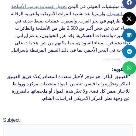
بدأت ميليشيات الحوثي في اليمن
تحويل عمليات تهريب الأسلحة
إلى السودان
وإريتريا بعد تشديد القوات الأمريكية والعربية الرقابة
على طرقهم في بحر العرب. وأسفرت عمليات ضبط حديثة في
ميناء عدن عن حجز أكثر من 2,500 طن من الأسلحة والطائرات
المسيرة والمعدات العسكرية. وقد عزز الحوثيون، بدعم إيراني،
تواجدهم قرب ميناء السودان، مما مكنهم من شن هجمات على
الملاحة في البحر الأحمر، بما في ذلك السفن المرتبطة بإسرائيل.
==========
★ تنويه:
“الفينيق الباكر” هو موجز لأخبار متعددة المصادر يُعدّه فريق الفينيق
الباكر وتحرّره رانيا قيسر. تتضمن المواد ملخصات مركزة وروابط
للأخبار ضمن كل قصة. ولا تعبّر هذه المواد أو ملخصاتها بالضرورة
عن وجهة نظر المركز الأمريكي لدراسات الشام.
Subject: