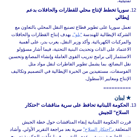
تمثيلية.
سوريا تخطط لإنتاج محلي للقطارات والحافلات بدعم
إيطالي
تعمل سوريا على تطوير قطاع تصنيع النقل المحلي بالتعاون مع
الشركة الإيطالية للهندسة
“بلو”،
بهدف إنتاج القطارات والحافلات
والمركبات الكهربائية. وأكد وزير النقل، يعرب بدر، على أهمية
الاعتماد على الذات وتحديث البنية التحتية، فيما أشار مسؤولو
الاستثمار إلى برامج تدريب القوى العاملة وإنشاء المصانع وتحسين
نقل البضائع، بما يشمل تطوير القاطرات لنقل مواد مثل
الفوسفات، مستفيدين من الخبرة الإيطالية في التصميم وتكاليف
الإنتاج ومعايير الأسطول.
==========
★
لبنان
الحكومة اللبنانية تحافظ على سرية مناقشات “احتكار
السلاح” للجيش
قررت الحكومة اللبنانية إبقاء المناقشات حول خطة الجيش
المتعلقة
بـ”احتكار السلاح”
سرية بعد مراجعة التقرير الأولي. وأشاد
وزير الخارجية يوسف رعدي بالتقرير، فيما علّقت الحكومة تصريح