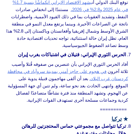
توقع البنك الدولي أن
يشهد الاقتصاد الإيراني انكماشًا بنسبة 1.7%
في عام 2025 و2.8% في 2026،
مستندًا إلى انخفاض صادرات
النفط، وتشديد العقوبات بما في ذلك القيود الأممية، واضطرابات
ناتجة عن الصراعات الأخيرة. وبينما يرتفع معدل النمو في منطقة
الشرق الأوسط وشمال إفريقيا وأفغانستان وباكستان إلى 2.8% هذا
العام، تظل إيران حالة استثنائية، تواجه تحديات اقتصادية حادة
وسط تصاعد الضغوط الجيوسياسية.
الحرس الثوري الإيراني: قتيلان في اشتباكات بغرب إيران
أفاد الحرس الثوري الإيراني بأن عنصرين من صفوفه قُتلا وأصيب
ثلاثة آخرون
في هجوم على حاجز أمني بمدينة سروآباد في محافظة
كردستان غرب البلاد،
بعد أن ألقى مهاجمون قنبلة يدوية على
الموقع. وانتهى الحادث بعد نحو ساعة، ولم تتبن أي جهة المسؤولية
عن الهجوم. وتشهد المنطقة منذ فترة نشاطًا متصاعدًا لفصائل
كردية وجماعات مسلحة أخرى تستهدف القوات الإيرانية.
==========
★
تركيا
تركيا تتواصل مع مجموعتي حماس المحتجزتين للرهائن
خلال محادثات مقترح غزة