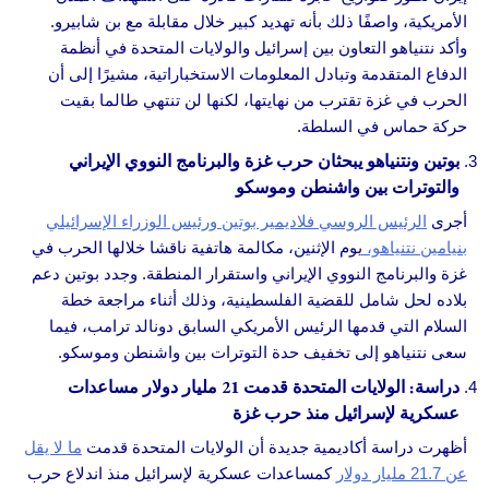
الأمريكية، واصفًا ذلك بأنه تهديد كبير خلال مقابلة مع بن شابيرو.
وأكد نتنياهو التعاون بين إسرائيل والولايات المتحدة في أنظمة
الدفاع المتقدمة وتبادل المعلومات الاستخباراتية، مشيرًا إلى أن
الحرب في غزة تقترب من نهايتها، لكنها لن تنتهي طالما بقيت
حركة حماس في السلطة.
بوتين ونتنياهو يبحثان حرب غزة والبرنامج النووي الإيراني
والتوترات بين واشنطن وموسكو
أجرى
الرئيس الروسي فلاديمير بوتين ورئيس الوزراء الإسرائيلي
بنيامين نتنياهو،
يوم الإثنين، مكالمة هاتفية ناقشا خلالها الحرب في
غزة والبرنامج النووي الإيراني واستقرار المنطقة. وجدد بوتين دعم
بلاده لحل شامل للقضية الفلسطينية، وذلك أثناء مراجعة خطة
السلام التي قدمها الرئيس الأمريكي السابق دونالد ترامب، فيما
سعى نتنياهو إلى تخفيف حدة التوترات بين واشنطن وموسكو.
دراسة: الولايات المتحدة قدمت 21 مليار دولار مساعدات
عسكرية لإسرائيل منذ حرب غزة
أظهرت دراسة أكاديمية جديدة أن الولايات المتحدة قدمت
ما لا يقل
عن 21.7 مليار دولار
كمساعدات عسكرية لإسرائيل منذ اندلاع حرب