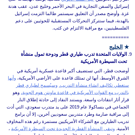
إسرائيل والسفن التجارية في البحر الأحمر وخليج عدن، عقب هدنة
غزة. وأوضح مصدر أن التعليق سيستمر طالما التزمت إسرائيل
بالهدنة، فيما ستتركز التحركات المستقبلية للحوثيين على دعم
الفلسطينيين، مع مراقبة الالتزام عن كثب.
==========
★
الخليج
الولايات المتحدة تدرب طياري قطر ودوحة تمول منشأة
تحت السيطرة الأمريكية
أوضحت قطر، التي تستضيف أكبر قاعدة عسكرية أمريكية في
الشرق الأوسط، أنها لن تمتلك قاعدة على الأراضي الأمريكية،
وأنها
ستغطي تكاليف إنشاء منشأة التدريب.
وسيُسمح لطياري قطر
بالتدرب مع القوات الأمريكية في قاعدة ماونتن هوم الجوية،
وهو
قرار أثار انتقادات واسعة. ويستند النقاد إلى حادثة إطلاق النار
الجماعي في بنساكولا عام 2019 على يد متدرب سعودي، التي أدت
إلى مراقبة صارمة وطرد متدربين سعوديين آخرين، إلا أن برامج
تدريب الطيارين مع الشركاء الأمريكيين مستمرة رغم هذه المخاوف
الأمنية.
وتبقى المنشأة القطرية الجديدة تحت السيطرة الأمريكية
،