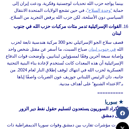
بينما يواجه حزب الله تحديات لوجستية وفكرية. ودعت إيران إلى
حماية
“وحدة السلاح”
، في حين تشجع الولايات المتحدة الانتقال
السياسي دون الأسلحة، لكن حزب الله يرفض التجريد من السلاح.
القوات الإسرائيلية تدمر مئات مركبات حزب الله في جنوب
لبنان
قصف سلاح الجو الإسرائيلي نحو 300 مركبة هندسية تابعة لحزب
الله
في جنوب لبنان
صباح السبت، ما أسفر عن مقتل شخص واحد
وإصابة سبعة آخرين وفقًا لمسؤولين لبنانيين. وأوضحت قوات الدفاع
الإسرائيلية أن هذه المعدات كانت تُستخدم لإعادة بناء البنية التحتية
العسكرية لحزب الله في انتهاك لوقف إطلاق النار لعام 2024. من
جانبه، دان الرئيس اللبناني جوزيف عون الضربات واصفًا إياها
بـ”الاعتداء الشنيع” على أهداف مدنية.
==========
★
سوريا
الأكراد السوريون يستعدون لتسليم حقول نفط دير الزور
إلى دمشق
ظهرت مؤشرات تقارب بين دمشق وقوات سوريا الديمقراطية ذات