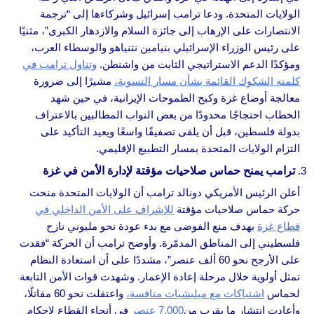
الولايات المتحدة. ودعا ترامب إسرائيل وشركاءها إلى “ترجمة
الانتصارات على الإرهاب إلى جائزة السلام والازدهار الكبرى”، مثنيًا
على رئيس الوزراء الإسرائيلي بنيامين نتنياهو والوسطاء العرب،
ومؤكدًا الدعم الاستراتيجي الثابت من واشنطن.
وتناول ترامب في
كلمته الشكوك القائمة بشأن مسار التسوية،
مشيرًا إلى ضرورة
معالجة أوضاع غزة وكبح الطموحات الإيرانية، في حين شهد
الخطاب احتجاجًا محدودًا من بعض النواب المطالبين بالاعتراف
بدولة فلسطين، قبل أن يلقى تصفيقًا واسعًا ويعيد التأكيد على
التزام الولايات المتحدة بمسار التطبيع الإقليمي.
ترامب يمنح حماس صلاحيات مؤقتة لإدارة الأمن في غزة
أعلن الرئيس الأمريكي دونالد ترامب أن الولايات المتحدة منحت
حركة حماس صلاحيات مؤقتة
للإشراف على الأمن الداخلي في
قطاع غزة
بهدف منع الفوضى مع بدء عودة نحو مليوني نازح
فلسطيني إلى المناطق المدمّرة. وأوضح ترامب أن الحركة “فقدت
على الأرجح نحو 60 ألف عنصر”، مشددًا على أن استعادة النظام
تمثل أولوية خلال مرحلة إعادة الإعمار. وشهدت قوات الأمن التابعة
لحماس
اشتباكات مع ميليشيات منافسة،
واعتقلت نحو 60 مقاتلًا،
وأعادت انتشار ما يقرب من
7,000 عنصر
في أنحاء القطاع لإحكام