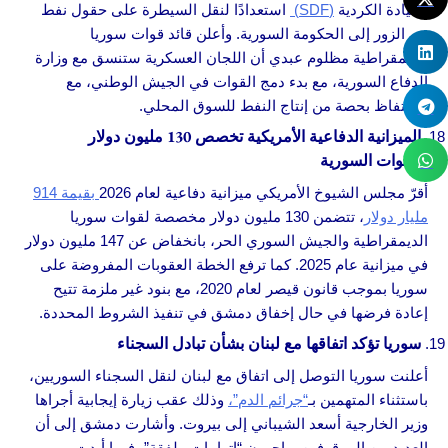
القيادة الكردية
(SDF)
استعدادًا لنقل السيطرة على حقول نفط
دير الزور إلى الحكومة السورية. وأعلن قائد قوات سوريا
الديمقراطية مظلوم عبدي أن اللجان العسكرية ستنسق مع وزارة
الدفاع السورية، مع بدء دمج القوات في الجيش الوطني، مع
الاحتفاظ بحصة من إنتاج النفط للسوق المحلي.
الميزانية الدفاعية الأمريكية تخصص 130 مليون دولار
للقوات السورية
أقرّ مجلس الشيوخ الأمريكي ميزانية دفاعية لعام 2026
بقيمة 914
مليار دولار
، تتضمن 130 مليون دولار مخصصة لقوات سوريا
الديمقراطية والجيش السوري الحر، بانخفاض عن 147 مليون دولار
في ميزانية عام 2025. كما ترفع الخطة العقوبات المفروضة على
سوريا بموجب قانون قيصر لعام 2020، مع بنود غير ملزمة تتيح
إعادة فرضها في حال إخفاق دمشق في تنفيذ الشروط المحددة.
سوريا تؤكد اتفاقها مع لبنان بشأن تبادل السجناء
أعلنت سوريا التوصل إلى اتفاق مع لبنان لنقل السجناء السوريين،
باستثناء المتهمين بـ
“جرائم الدم”،
وذلك عقب زيارة إيجابية أجراها
وزير الخارجية أسعد الشيباني إلى بيروت. وأشارت دمشق إلى أن
العديد من الموقوفين يواجهون “اتهامات ملفقة”، فيما أبدت