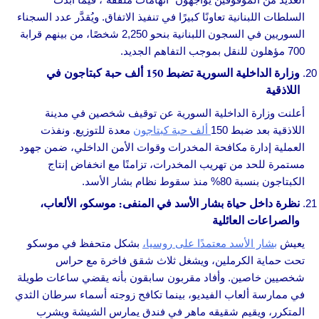
السلطات اللبنانية تعاونًا كبيرًا في تنفيذ الاتفاق. ويُقدَّر عدد السجناء
السوريين في السجون اللبنانية بنحو 2,250 شخصًا، من بينهم قرابة
700 مؤهلون للنقل بموجب التفاهم الجديد.
وزارة الداخلية السورية تضبط 150 ألف حبة كبتاجون في
اللاذقية
أعلنت وزارة الداخلية السورية عن توقيف شخصين في مدينة
اللاذقية بعد ضبط 150
ألف حبة كبتاجون
معدة للتوزيع. ونفذت
العملية إدارة مكافحة المخدرات وقوات الأمن الداخلي، ضمن جهود
مستمرة للحد من تهريب المخدرات، تزامنًا مع انخفاض إنتاج
الكبتاجون بنسبة 80% منذ سقوط نظام بشار الأسد.
نظرة داخل حياة بشار الأسد في المنفى: موسكو، الألعاب،
والصراعات العائلية
يعيش
بشار الأسد معتمدًا على روسيا،
بشكل متحفظ في موسكو
تحت حماية الكرملين، ويشغل ثلاث شقق فاخرة مع حراس
شخصيين خاصين. وأفاد مقربون سابقون بأنه يقضي ساعات طويلة
في ممارسة ألعاب الفيديو، بينما تكافح زوجته أسماء سرطان الثدي
المتكرر، ويقيم شقيقه ماهر في فندق يمارس الشيشة ويشرب