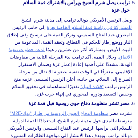
ترامب يصل شرم الشيخ ويرأس بالاشتراك قمة السلام
حول غزة
وصل الرئيس الأمريكي دونالد ترامب إلى مدينة شرم الشيخ
للمشاركة في رئاسة قمة السلام الخاصة بغزة
إلى جانب الرئيس
المصري عبد الفتاح السيسي، وتركز القمة على ترسيخ وقف إطلاق
النار ووضع إطار للحكم في القطاع. وتعقد القمة، المدعومة من
البيت الأبيض، بمشاركة أكثر من عشرين زعيمًا
لدعم خطوات تنفيذ
الاتفاق.
وخلال القمة، أكد ترامب بدء المرحلة الثانية من مفاوضات
الهدنة، مشددًا على أهمية إعادة إعمار غزة وضمان الاستقرار
الإقليمي، معترفًا في الوقت نفسه بصعوبة الانتقال من مرحلة
الصراع إلى السلام. من جانبه، أعلن الرئيس السيسي عزمه منح
الرئيس ترامب
“قلادة النيل”
تقديرًا لمساهماته في تحقيق السلام
وخفض التصعيد ودوره المحوري في إنهاء حرب غزة.
مصر تنشر منظومة دفاع جوي روسية قبل قمة غزة
نشرت مصر
منظومة الدفاع الجوي الروسية من طراز “بوك-M2E”
متوسطة المدى حول مدينة شرم الشيخ، استعدادًا للقمة الدولية
للسلام التي يرأسها الرئيس عبد الفتاح السيسي والرئيس الأمريكي
دونالد ترامب. ويهدف هذا الانتشار إلى مواجهة الطائرات المسيرة