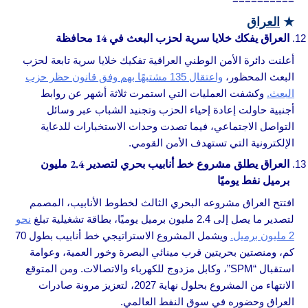
==========
★
العراق
العراق يفكك خلايا سرية لحزب البعث في 14 محافظة
أعلنت دائرة الأمن الوطني العراقية تفكيك خلايا سرية تابعة لحزب
البعث المحظور،
واعتقال 135 مشتبهًا بهم وفق قانون حظر حزب
البعث.
وكشفت العمليات التي استمرت ثلاثة أشهر عن روابط
أجنبية حاولت إعادة إحياء الحزب وتجنيد الشباب عبر وسائل
التواصل الاجتماعي، فيما تصدت وحدات الاستخبارات للدعاية
الإلكترونية التي تستهدف الأمن القومي.
العراق يطلق مشروع خط أنابيب بحري لتصدير 2.4 مليون
برميل نفط يوميًا
افتتح العراق مشروعه البحري الثالث لخطوط الأنابيب، المصمم
لتصدير ما يصل إلى 2.4 مليون برميل يوميًا، بطاقة تشغيلية تبلغ
نحو
2 مليون برميل.
ويشمل المشروع الاستراتيجي خط أنابيب بطول 70
كم، ومنصتين بحريتين قرب مينائي البصرة وخور العمية، وعوامة
استقبال “SPM”، وكابل مزدوج للكهرباء والاتصالات. ومن المتوقع
الانتهاء من المشروع بحلول نهاية 2027، لتعزيز مرونة صادرات
العراق وحضوره في سوق النفط العالمي.