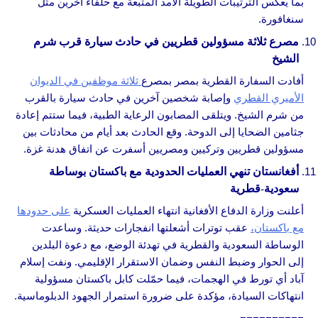
بما يعكس الترتيبات الطويلة الأمد المتبعة مع حلفاء آخرين مثل
سنغافورة.
مصرع ثلاثة مسؤولين قطريين في حادث سيارة قرب شرم
الشيخ
أفادت السفارة القطرية بمصر بمصرع
ثلاثة موظفين في الديوان
الأميري القطري
وإصابة شخصين آخرين في حادث سيارة بالقرب
من شرم الشيخ. ويتلقى المصابون الرعاية الطبية، فيما ستتم إعادة
جثامين الضحايا إلى الدوحة. وقع الحادث بعد أيام من محادثات بين
مسؤولين قطريين وتركيين ومصريين أسفرت عن اتفاق هدنة غزة.
أفغانستان تنهي العمليات الحدودية مع باكستان بوساطة
سعودية-قطرية
أعلنت وزارة الدفاع الأفغانية انتهاء العمليات العسكرية
على حدودها
مع باكستان،
عقب توترات أشعلتها انفجارات حديثة. وساعدت
الوساطة السعودية والقطرية في تهدئة الوضع، مع دعوة البلدين
إلى الحوار وضبط النفس وضمان الاستقرار الإقليمي. ونفت إسلام
آباد أي تورط في الهجمات، فيما حمّلت كابل باكستان مسؤولية
انتهاكات السيادة، مؤكدة على ضرورة استمرار الجهود الدبلوماسية.