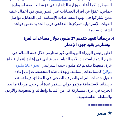
السيطرة. كما أعلنت وزارة الداخلية في غزة، الخاضعة لسيطرة
حماس، عفوًا عن أفراد العصابات غير المتورطين في أعمال عنف
ممن شاركوا في نهب المساعدات الإنسانية. في المقابل، تواصل
القوات الإسرائيلية تمركزها الدفاعي قرب الحدود ضمن قواعد
اشتباك صارمة.
بريطانيا تتعهد بتقديم 27 مليون دولار مساعدات لغزة
وستارمر يقود جهود الإعمار
أعلن رئيس الوزراء البريطاني كير ستارمر خلال قمة السلام في
شرم الشيخ استعداد بلاده للقيام بدور قيادي في إعادة إعمار قطاع
غزة، متعهدًا بتقديم 20 مليون جنيه إسترليني
(نحو 26.7 مليون
دولار)
كمساعدات إنسانية. وتهدف هذه المخصصات إلى إعادة
تأهيل خدمات المياه والصرف الصحي في القطاع، فيما تستعد
بريطانيا لاستضافة مؤتمر دولي يستمر عدة أيام حول مرحلة ما بعد
الحرب في غزة، بمشاركة كل من ألمانيا وإيطاليا والسعودية والأردن
والسلطة الفلسطينية.
==========
★
مصر