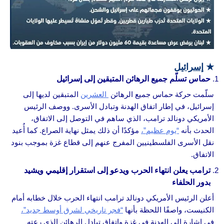
★
إسرائيل
حماس تسلّم جميع الرهائن المتبقين إلى إسرائيل
سلّمت حركة حماس جميع الرهائن
العشرين
المتبقين لديها إلى
إسرائيل، في إطار اتفاق الهدنة وتبادل الأسرى. ووصف الرئيس
الأمريكي دونالد ترامب، الذي ساهم في التوصل إلى الاتفاق،
الحدث بأنه
“يوم عظيم”،
مؤكدًا أن ذلك يمثل نهاية الصراع. كما أُعيد
نقل الأسرى الفلسطينيين المفرج عنهم إلى قطاع غزة بموجب بنود
الاتفاق.
ترامب يعلن انتهاء الحرب ويدعو إلى استقرار إقليمي ويشيد
بدور الحلفاء
أعلن الرئيس الأمريكي دونالد ترامب انتهاء الحرب خلال خطابه أمام
الكنيست، واصفًا اللحظة بأنها
“فجر تاريخي لشرق أوسط جديد”،
في إشارة إلى الهدنة في غزة واتفاق تبادل الرهائن الذي رعته