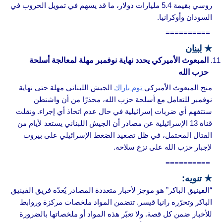
روسي بقيمة 5.4 مليارات دولار، ما قد يسهم في تمويل الحروب في
السودان وأوكرانيا.
==========
★
لبنان
المبعوث الأميركي يحدد نهاية نوفمبر مهلة لمعالجة أسلحة
حزب الله
منح المبعوث الأميركي
توم باراك
الجيش اللبناني مهلة حتى نهاية
نوفمبر للتعامل مع أسلحة حزب الله، محذرًا من أن واشنطن
ستتفهم أي ضربات إسرائيلية في حال عدم اتخاذ أي إجراء. ونقلت
قناة 13 الإسرائيلية عن مصادر أن الجيش اللبناني يستعد لأيام من
القتال المحتمل، في ظل تصعيد الضغط الإسرائيلي على بيروت
لإجبار حزب الله على نزع سلاحه.
==========
★ تنويه:
“الفينيق الباكر” هو موجز لأخبار متعددة المصادر يُعدّه فريق الفينيق
الباكر وتحرّره رانيا قيسر. تتضمن المواد ملخصات مركزة وروابط
للأخبار ضمن كل قصة. ولا تعبّر هذه المواد أو ملخصاتها بالضرورة