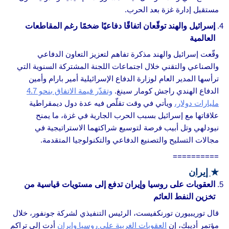
مستقبل إدارة غزة بعد الحرب.
إسرائيل والهند توقّعان اتفاقًا دفاعيًا ضخمًا رغم المقاطعات
العالمية
وقّعت إسرائيل والهند مذكرة تفاهم لتعزيز التعاون الدفاعي
والصناعي والتقني خلال اجتماعات اللجنة المشتركة السنوية التي
ترأسها المدير العام لوزارة الدفاع الإسرائيلية أمير بارام وأمين
الدفاع الهندي راجش كومار سينغ.
وتقدّر قيمة الاتفاق بنحو 4.7
مليارات دولار،
ويأتي في وقت تقلّص فيه عدة دول ديمقراطية
علاقاتها مع إسرائيل بسبب الحرب الجارية في غزة، ما يمنح
نيودلهي وتل أبيب فرصة لتوسيع شراكتهما الاستراتيجية في
مجالات التسليح والتصنيع الدفاعي والتكنولوجيا المتقدمة.
==========
★
إيران
العقوبات على روسيا وإيران تدفع إلى مستويات قياسية من
تخزين النفط العائم
قال توريبيورن تورنكفيست، الرئيس التنفيذي لشركة جونفور، خلال
مؤتمر أديبك، إن
العقوبات الغربية على روسيا وإيران
أدت إلى تراكم