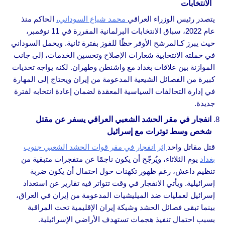
الانتخابات
يتصدر رئيس الوزراء العراقي
محمد شياع السوداني،
الحاكم منذ
عام 2022، سباق الانتخابات البرلمانية المقررة في 11 نوفمبر،
حيث يبرز كـالمرشح الأوفر حظًا للفوز بفترة ثانية. ويحمل السوداني
في حملته الانتخابية شعارات الإصلاح وتحسين الخدمات، إلى جانب
الموازنة بين علاقات بغداد مع واشنطن وطهران. لكنه يواجه تحديات
كبيرة من الفصائل الشيعية المدعومة من إيران ويحتاج إلى المهارة
في إدارة التحالفات السياسية المعقدة لضمان إعادة انتخابه لفترة
جديدة.
انفجار في مقر الحشد الشعبي العراقي يسفر عن مقتل
شخص وسط توترات مع إسرائيل
قتل مقاتل واحد
إثر انفجار في مقر قوات الحشد الشعبي جنوب
بغداد
يوم الثلاثاء، ويُرجّح أن يكون ناجمًا عن متفجرات متبقية من
تنظيم داعش، رغم ظهور تكهنات حول احتمال أن يكون ضربة
إسرائيلية. ويأتي الانفجار في وقت تتواتر فيه تقارير عن استعداد
إسرائيل لعمليات ضد الميليشيات المدعومة من إيران في العراق،
بينما تبقى فصائل الحشد وشبكة إيران الإقليمية تحت المراقبة
بسبب احتمال تنفيذ هجمات تستهدف الأراضي الإسرائيلية.