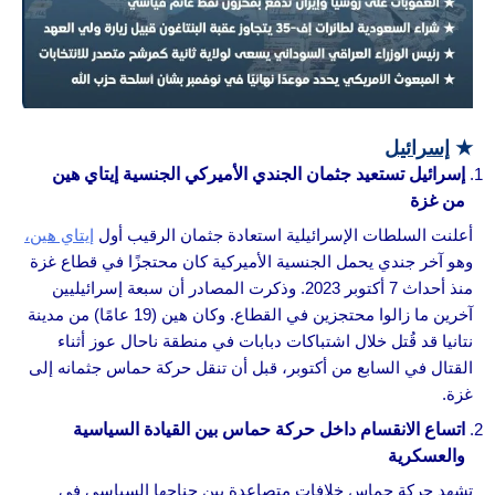
★
إسرائيل
إسرائيل تستعيد جثمان الجندي الأميركي الجنسية إيتاي هين
من غزة
أعلنت السلطات الإسرائيلية استعادة جثمان الرقيب أول
إيتاي هين،
وهو آخر جندي يحمل الجنسية الأميركية كان محتجزًا في قطاع غزة
منذ أحداث 7 أكتوبر 2023. وذكرت المصادر أن سبعة إسرائيليين
آخرين ما زالوا محتجزين في القطاع. وكان هين (19 عامًا) من مدينة
نتانيا قد قُتل خلال اشتباكات دبابات في منطقة ناحال عوز أثناء
القتال في السابع من أكتوبر، قبل أن تنقل حركة حماس جثمانه إلى
غزة.
اتساع الانقسام داخل حركة حماس بين القيادة السياسية
والعسكرية
تشهد حركة حماس خلافات متصاعدة بين جناحها السياسي في