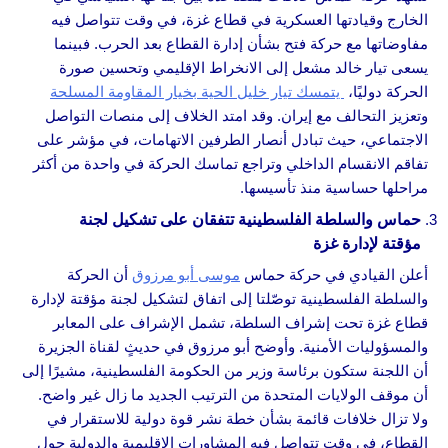
الخارج وقيادتها العسكرية في قطاع غزة، في وقت تتواصل فيه
مفاوضاتها مع حركة فتح بشأن إدارة القطاع بعد الحرب. فبينما
يسعى تيار خالد مشعل إلى الانخراط الإقليمي وتحسين صورة
الحركة دوليًا،
يتمسك تيار خليل الحية بخيار المقاومة المسلحة
وتعزيز التحالف مع إيران. وقد امتد الخلاف إلى منصات التواصل
الاجتماعي، حيث تبادل أنصار الطرفين الاتهامات، في مؤشر على
تفاقم الانقسام الداخلي وتراجع تماسك الحركة في واحدة من أكثر
مراحلها حساسية منذ تأسيسها.
حماس والسلطة الفلسطينية تتفقان على تشكيل لجنة
مؤقتة لإدارة غزة
أعلن القيادي في حركة حماس
موسى أبو مرزوق
أن الحركة
والسلطة الفلسطينية توصّلتا إلى اتفاق لتشكيل لجنة مؤقتة لإدارة
قطاع غزة تحت إشراف السلطة، تشمل الإشراف على المعابر
والمسؤوليات الأمنية. وأوضح أبو مرزوق في حديثٍ لقناة الجزيرة
أن اللجنة ستكون برئاسة وزير من الحكومة الفلسطينية، مشيرًا إلى
أن موقف الولايات المتحدة من الترتيب الجديد ما زال غير واضح.
ولا تزال خلافات قائمة بشأن خطة نشر قوة دولية للاستقرار في
القطاع، في وقت تتواصل فيه المشاورات الإقليمية والدولية حول