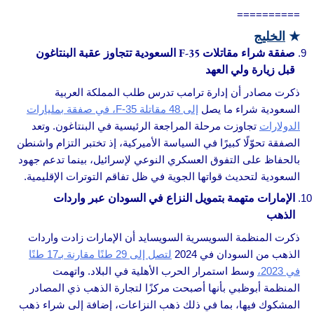
==========
★
الخليج
صفقة شراء مقاتلات F-35 السعودية تتجاوز عقبة البنتاغون
قبل زيارة ولي العهد
ذكرت مصادر أن إدارة ترامب تدرس طلب المملكة العربية
السعودية شراء ما يصل
إلى 48 مقاتلة F-35، في صفقة بمليارات
الدولارات
تجاوزت مرحلة المراجعة الرئيسية في البنتاغون. وتعد
الصفقة تحوّلًا كبيرًا في السياسة الأميركية، إذ تختبر التزام واشنطن
بالحفاظ على التفوق العسكري النوعي لإسرائيل، بينما تدعم جهود
السعودية لتحديث قواتها الجوية في ظل تفاقم التوترات الإقليمية.
الإمارات متهمة بتمويل النزاع في السودان عبر واردات
الذهب
ذكرت المنظمة السويسرية السويسايد أن الإمارات زادت واردات
الذهب من السودان في 2024
لتصل إلى 29 طنًا مقارنة بـ17 طنًا
في 2023،
وسط استمرار الحرب الأهلية في البلاد. واتهمت
المنظمة أبوظبي بأنها أصبحت مركزًا لتجارة الذهب ذي المصادر
المشكوك فيها، بما في ذلك ذهب النزاعات، إضافة إلى شراء ذهب