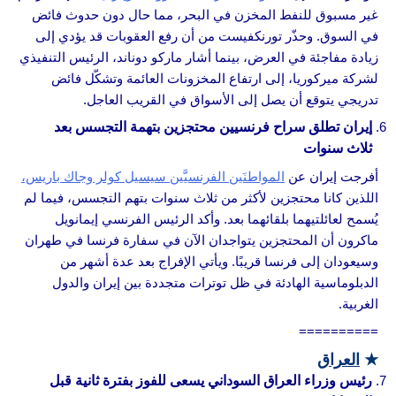
غير مسبوق للنفط المخزن في البحر، مما حال دون حدوث فائض
في السوق. وحذّر تورنكفيست من أن رفع العقوبات قد يؤدي إلى
زيادة مفاجئة في العرض، بينما أشار ماركو دوناند، الرئيس التنفيذي
لشركة ميركوريا، إلى ارتفاع المخزونات العائمة وتشكّل فائض
تدريجي يتوقع أن يصل إلى الأسواق في القريب العاجل.
إيران تطلق سراح فرنسيين محتجزين بتهمة التجسس بعد
ثلاث سنوات
أفرجت إيران عن
المواطنَين الفرنسيَّين سيسيل كولر وجاك باريس،
اللذين كانا محتجزين لأكثر من ثلاث سنوات بتهم التجسس، فيما لم
يُسمح لعائلتيهما بلقائهما بعد. وأكد الرئيس الفرنسي إيمانويل
ماكرون أن المحتجزين يتواجدان الآن في سفارة فرنسا في طهران
وسيعودان إلى فرنسا قريبًا. ويأتي الإفراج بعد عدة أشهر من
الدبلوماسية الهادئة في ظل توترات متجددة بين إيران والدول
الغربية.
==========
★
العراق
رئيس وزراء العراق السوداني يسعى للفوز بفترة ثانية قبل