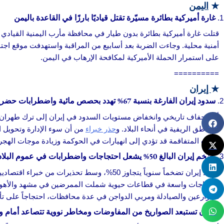
★
اليمن
غارة أميركية بطائرة مسيّرة تقتل قياديًا بارزًا في القاعدة باليمن
قتلت غارة أميركية بطائرة بدون طيار في محافظة مأرب اليمنية القيادي 
أمنية محلية. وجاءت الضربة بعد أسابيع من المراقبة واستهدفت موقع اجت
على استمرار الحملة الأميركية لمكافحة الإرهاب في اليمن.
==========
★
إيران
سدود إيران الفارغة بنسبة 67% تهدد بحصص مائية واضطرابات حضرية
أدى جفاف تاريخي وانخفاض مستويات السدود في إيران إلى ترك طهران ع
المناطق الريفية في أنحاء البلاد. و
حذر خبراء
من أن سوء الإدارة وتحويل ا
المياه المتفاقمة قد تؤدي إلى انهيارات في الحوكمة وزيادة موجات الهج
تضخم إيران البالغ 50% يشعل احتجاجات واضطرابات في عموم البلاد
تشهد إيران تضخماً سنوياً يتجاوز 50%، وسط تحذيرات من خبراء اقتصاديين بأن النسبة
احتجاجات واسعة في قطاعات حيوية شملت الممرضين في مشهد والأهواز، 
المزارعين والصيادلة ومربي الدواجن في عدة محافظات، احتجاجاً على تأخ
إيران تستبعد الصواريخ من المفاوضات ومخاطر نووية تتصاعد أمام 