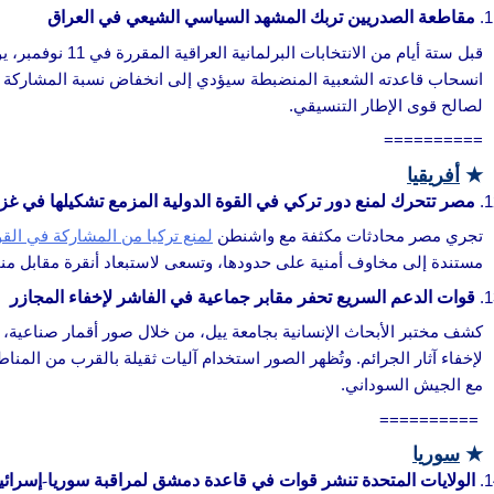
مقاطعة الصدريين تربك المشهد السياسي الشيعي في العراق
قبل ستة أيام من الانتخابات البرلمانية العراقية المقررة في 11 نوفمبر، يواصل قرار مقتدى الصدر مقاطعة الانتخابات إحداث هزة في
انسحاب قاعدته الشعبية المنضبطة سيؤدي إلى انخفاض نسبة المشاركة 
لصالح قوى الإطار التنسيقي.
==========
★
أفريقيا
مصر تتحرك لمنع دور تركي في القوة الدولية المزمع تشكيلها في غز
تجري مصر محادثات مكثفة مع واشنطن
لمنع تركيا من المشاركة في الق
مستندة إلى مخاوف أمنية على حدودها، وتسعى لاستبعاد أنقرة مقابل منحه
قوات الدعم السريع تحفر مقابر جماعية في الفاشر لإخفاء المجازر
كشف مختبر الأبحاث الإنسانية بجامعة ييل، من خلال صور أقمار صناعية، 
لإخفاء آثار الجرائم. وتُظهر الصور استخدام آليات ثقيلة بالقرب من المنا
مع الجيش السوداني.
==========
★
سوريا
الولايات المتحدة تنشر قوات في قاعدة دمشق لمراقبة سوريا-إسرائي