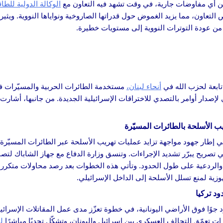
اً من أي مفاوضات جارية، في وقت تشهد فيه التعاون مع
الوكالة الدولية للطاق
عاون، مما يزيد الغموض حول قدراتها الصاروخية ونواياها النووية. ويثير ال
ف من عودة التوترات النووية إلى مستويات خطيرة.
تابعة لحزب الله في
أنحاء لبنان،
مستخدمة الطائرات الحربية والمسيّرات ف
لإصدار أوامر بالتصدي للاختراقات الإسرائيلية الجديدة. من جانبها، أشارت
 الأسلحة بالطائرات المسيّرة
إطار جهود مواجهة تزايد عمليات تهريب الأسلحة عبر الطائرات المسيّرة. و
 تصريح يبرّر تشديد الإجراءات. وتنسق وزارة الدفاع مع جهاز الشاباك لت
نية والردعية على طول الحدود. وتأتي هذه الخطوات بعد رصد محاولات متك
وزية لمنع تسلل الأسلحة إلى الداخل الإسرائيلي.
ود تركيا
جوًا فوق الأراضي اليونانية، في خطوة تعزّز مدى عمل المقاتلات الإسرائيلي
 تعمّق التحالف العسكري بين إسرائيل واليونان، وتشكّل تحديًا مباشرًا
ل