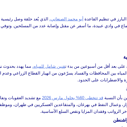
البارز في تنظيم القاعدة
أبو محمد الصنعاني،
الذي يُعد حلقة وصل رئيسية 
ماع في وادي عبيدة، ما أسفر عن مقتل وإصابة عدد من المسلحين. وتوفي ال
لى بعد أقل من أسبوعين من بدء ت
قنين شامل للمياه،
مما يهدد بحدوث ن
لمياه بين المحافظات والفساد يسرّعون من انهيار القطاع الزراعي وعدم ال
رة والاضطرابات على الحدود.
قد تتخطى 60% بحلول مارس 2026
مع تشديد العقوبات وتفاق
وعمال النفط في بهرغان، والمتقاعدين العسكريين في طهران، وموظفي ا
ر الرواتب وفقدان المزايا ونقص السلع الأساسية.
واشنطن