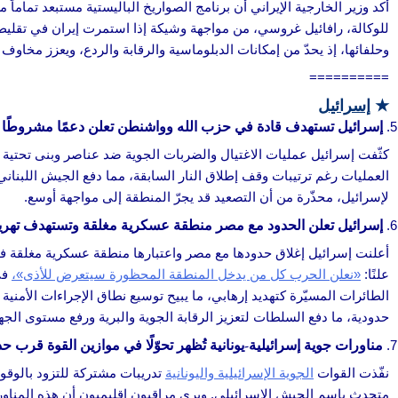
أكد وزير الخارجية الإيراني أن برنامج الصواريخ الباليستية مستبعد تمام
للوكالة، رافائيل غروسي، من مواجهة وشيكة إذا استمرت إيران في تقليص الت
وحلفائها، إذ يحدّ من إمكانات الدبلوماسية والرقابة والردع، ويعزز مخاو
==========
★
إسرائيل
إسرائيل تستهدف قادة في حزب الله وواشنطن تعلن دعمًا مشروطًا
كثّفت إسرائيل عمليات الاغتيال والضربات الجوية ضد عناصر وبنى تحتية 
العمليات رغم ترتيبات وقف إطلاق النار السابقة، مما دفع الجيش اللبناني 
لإسرائيل، محذّرة من أن التصعيد قد يجرّ المنطقة إلى مواجهة أوسع.
إسرائيل تعلن الحدود مع مصر منطقة عسكرية مغلقة وتستهدف تهريب
أعلنت إسرائيل إغلاق حدودها مع مصر واعتبارها منطقة عسكرية مغلقة في 
علنًا:
«نعلن الحرب كل من يدخل المنطقة المحظورة سيتعرض للأذى»،
في
الطائرات المسيّرة كتهديد إرهابي، ما يبيح توسيع نطاق الإجراءات الأم
حدودية، ما دفع السلطات لتعزيز الرقابة الجوية والبرية ورفع مستوى الجه
مناورات جوية إسرائيلية-يونانية تُظهر تحوّلًا في موازين القوة قرب حد
نفّذت القوات
الجوية الإسرائيلية واليونانية
تدريبات مشتركة للتزود بالوقود 
متحدث باسم الجيش الإسرائيلي. ويرى مراقبون إقليميون أن هذه المناورات