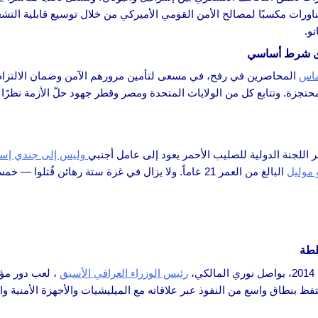
 المناورات مكسبًا لمصالح الأمن القومي الأميركي من خلال توسيع قابلية التش
و.
سرى شرط أساسي
المحاصرين في رفح، في مسعى لتأمين مرورهم الآمن وضمان الالتزام با
جزة. وتتابع كل من الولايات المتحدة ومصر وقطر جهود حلّ الأزمة نظرًا ل
اللجنة الدولية للصليب الأحمر يعود إلى عامل أجنبي
وليس إلى جندي إسر
 موليل
البالغ من العمر 21 عاماً. ولا يزال في غزة ستة رهائن قُت
لطة
،
رئيس الوزراء العراقي الأسبق
، لعب دور مؤثر
حتفظ بنطاق واسع من النفوذ عبر علاقاته مع الميليشيات والأجهزة الأمنية والقض