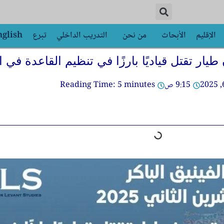
الإقليم
الأبحاث
من نحن
التدريب الداخلي
تبرع
nglish
يار تقتل قياديًا بارزًا في تنظيم القاعدة في ا
9:15 ص
minutes
5
Reading Time: