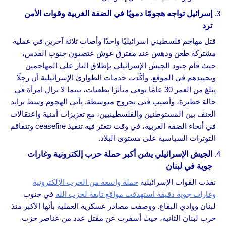
إسرائيل تواجه هجومًا دمويًا في الضفة الغربية وقوات الأمن
ترد
قتل مهاجم فلسطيني إسرائيليًا واحدًا وأصاب ثلاثة آخرين في عملية
مشتركة طعن ودهس عند مفترق غوش عتصيون جنوب القدس،
حيث قام جنود الجيش الإسرائيلي بإطلاق النار على المهاجمين
وتحييدهم في الموقع. وأكّدت خدمات الطوارئ الإسرائيلية أن رجلًا
يبلغ من العمر 30 عامًا توفي متأثرًا بطعنات، بينما لا تزال امرأة في
حالة خطيرة، وأصيب فتى بجروح متوسطة. يأتي الهجوم وسط تزايد
العنف بين المستوطنين والفلسطينيين، مع تعزيزات أمنية واعتقالات
في أنحاء الضفة الغربية، في وقت تتعثر فيه تنفيذ ceasefire وتتفاقم
التوترات السياسية على مستوى البلاد.
الجيش الإسرائيلي يشن أكبر حملة حرب إلكترونية وغارات
جوية في لبنان
نفذت القوات الإسرائيلية
حملة واسعة من الحرب الإلكترونية
وغارات جوية دقيقة استهدفت مواقع تابعة لحزب الله
في جنوب
لبنان ووادي البقاع. ووصفت مصادر عسكرية العملية بأنها الأكبر منذ
حرب لبنان الثانية، حيث أسفرت عن مقتل عدد من عناصر حزب