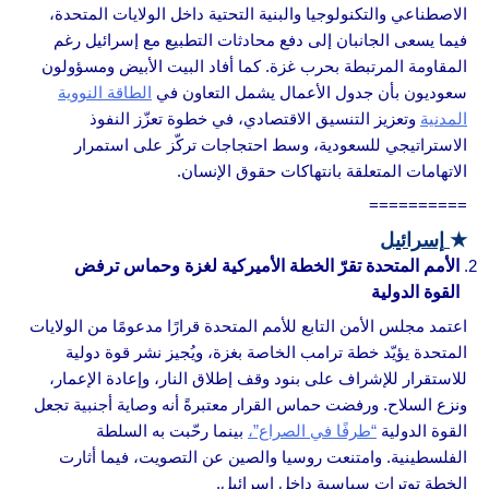
الاصطناعي والتكنولوجيا والبنية التحتية داخل الولايات المتحدة،
فيما يسعى الجانبان إلى دفع محادثات التطبيع مع إسرائيل رغم
المقاومة المرتبطة بحرب غزة. كما أفاد البيت الأبيض ومسؤولون
سعوديون بأن جدول الأعمال يشمل التعاون في
الطاقة النووية
المدنية
وتعزيز التنسيق الاقتصادي، في خطوة تعزّز النفوذ
الاستراتيجي للسعودية، وسط احتجاجات تركّز على استمرار
الاتهامات المتعلقة بانتهاكات حقوق الإنسان.
==========
★
إسرائيل
الأمم المتحدة تقرّ الخطة الأميركية لغزة وحماس ترفض
القوة الدولية
اعتمد مجلس الأمن التابع للأمم المتحدة قرارًا مدعومًا من الولايات
المتحدة يؤيّد خطة ترامب الخاصة بغزة، ويُجيز نشر قوة دولية
للاستقرار للإشراف على بنود وقف إطلاق النار، وإعادة الإعمار،
ونزع السلاح. ورفضت حماس القرار معتبرةً أنه وصاية أجنبية تجعل
القوة الدولية
“طرفًا في الصراع”،
بينما رحّبت به السلطة
الفلسطينية. وامتنعت روسيا والصين عن التصويت، فيما أثارت
الخطة توترات سياسية داخل إسرائيل.