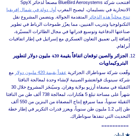
افتتحت شركة BlueBird Aerosystems مصنعاً لذخائر SpyX
الانتحارية في بنسليمان، ليصبح المغرب
أول دولة في شمال إفريقيا
تنتج محلياً هذه الذخائر
المتقدمة الجوالة. ويتضمن المشروع نقل
التكنولوجيا وتدريب الفنيين، مما يعزّز طموحات الرباط في تطوير
صناعتها الدفاعية وتوسيع قدراتها في مجال الطائرات المسيّرة،
إضافة إلى تعميق التعاون العسكري مع إسرائيل في إطار اتفاقيات
أبراهام.
الجزائر والصين توقعان اتفاقاً بقيمة 420 مليون دولار لتطوير
البتروكيماويات
وقّعت شركة سوناطراك الجزائرية
عقداً بقيمة 420 مليون دولار
مع
شركة سينوبك قوانغتشو الصينية لإنشاء وحدة لمعالجة النافثا
الثقيلة في مصفاة أرزيو بولاية وهران. وسيُنجَز المشروع خلال 30
شهراً على مساحة تبلغ 5 هكتارات، لمعالجة 738 ألف طن من النافثا
الثقيلة سنوياً، مما سيرفع إنتاج المصفاة من البنزين من 550 ألف
طن إلى 1.2 مليون طن سنوياً، ويعزز قدرات التكرير في إطار خطة
التحديث التي تنفذها سوناطراك.
==========
★
لبنان