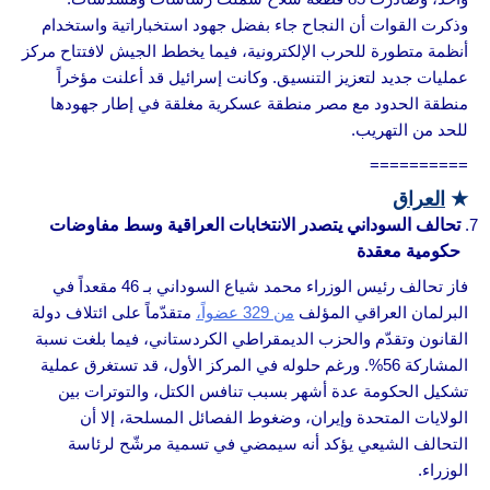
وذكرت القوات أن النجاح جاء بفضل جهود استخباراتية واستخدام
أنظمة متطورة للحرب الإلكترونية، فيما يخطط الجيش لافتتاح مركز
عمليات جديد لتعزيز التنسيق. وكانت إسرائيل قد أعلنت مؤخراً
منطقة الحدود مع مصر منطقة عسكرية مغلقة في إطار جهودها
للحد من التهريب.
==========
★
العراق
تحالف السوداني يتصدر الانتخابات العراقية وسط مفاوضات
حكومية معقدة
فاز تحالف رئيس الوزراء محمد شياع السوداني بـ 46 مقعداً في
البرلمان العراقي المؤلف
من 329 عضواً،
متقدّماً على ائتلاف دولة
القانون وتقدّم والحزب الديمقراطي الكردستاني، فيما بلغت نسبة
المشاركة 56%. ورغم حلوله في المركز الأول، قد تستغرق عملية
تشكيل الحكومة عدة أشهر بسبب تنافس الكتل، والتوترات بين
الولايات المتحدة وإيران، وضغوط الفصائل المسلحة، إلا أن
التحالف الشيعي يؤكد أنه سيمضي في تسمية مرشّح لرئاسة
الوزراء.