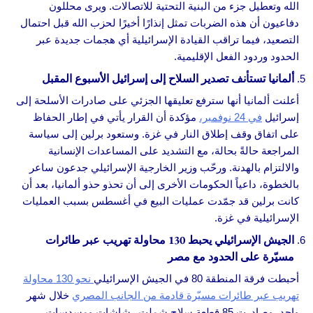
الله وتعطيل جزء من البنية التحتية للاتصالات. ويرى محللون
دفاعيون أن هذه الضربات تمثل إنذارًا أخيرًا لحزب الله قبل احتمال
التصعيد، فيما تراقب القيادة الإسرائيلية أي هجمات جديدة عبر
الحدود وردود الفعل الإقليمية.
ألمانيا تستأنف تصدير السلاح إلى إسرائيل الأسبوع المقبل
أعلنت ألمانيا أنها سترفع تعليقها الجزئي على صادرات الأسلحة إلى
إسرائيل
في 24 نوفمبر،
مؤكدة أن القرار يأتي في إطار الحفاظ
على اتفاق وقف إطلاق النار في غزة. وستعود برلين إلى سياسة
المراجعة حالةً بحالة، مع التشديد على المساعدات الإنسانية
والالتزام بالهدنة. ورحّب وزير الخارجية الإسرائيلي جدعون ساعر
بالخطوة، داعياً الحكومات الأخرى إلى أن تحذو حذو ألمانيا، بعد أن
كانت برلين قد جمّدت عمليات البيع في أغسطس بسبب العمليات
الإسرائيلية في غزة.
الجيش الإسرائيلي يحبط 130 محاولة تهريب عبر طائرات
مسيّرة على الحدود مع مصر
أحبطت فرقة المنطقة 80 في الجيش الإسرائيلي
نحو 130 محاولة
تهريب عبر طائرات مسيّرة قادمة من الجانب المصري
خلال شهر
واحد، وصادرت 85 قطعة سلاح شملت رشاشات ومسدسات.