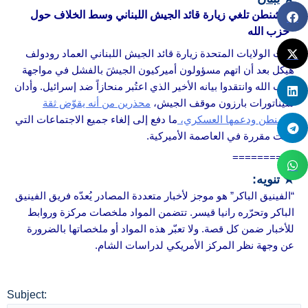
واشنطن تلغي زيارة قائد الجيش اللبناني وسط الخلاف حول
حزب الله
ألغت الولايات المتحدة زيارة قائد الجيش اللبناني العماد رودولف
هيكل بعد أن اتهم مسؤولون أميركيون الجيشَ بالفشل في مواجهة
حزب الله وانتقدوا بيانه الأخير الذي اعتُبر منحازاً ضد إسرائيل. وأدان
سيناتورات بارزون موقف الجيش،
محذرين من أنه يقوّض ثقة
واشنطن ودعمها العسكري،
ما دفع إلى إلغاء جميع الاجتماعات التي
كانت مقررة في العاصمة الأميركية.
==========
★ تنويه:
“الفينيق الباكر” هو موجز لأخبار متعددة المصادر يُعدّه فريق الفينيق
الباكر وتحرّره رانيا قيسر. تتضمن المواد ملخصات مركزة وروابط
للأخبار ضمن كل قصة. ولا تعبّر هذه المواد أو ملخصاتها بالضرورة
عن وجهة نظر المركز الأمريكي لدراسات الشام.
Subject: