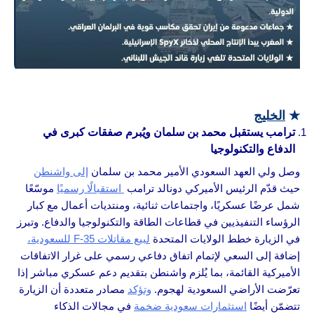
★
الخليج
ترامب يستقبل محمد بن سلمان ويُبرم صفقات كبرى في
الدفاع والتكنولوجيا
وصل ولي العهد السعودي الأمير محمد بن سلمان
إلى واشنطن
حيث قدّم الرئيس الأميركي دونالد ترامب
استقبالًا رسميًا
موسّعًا
شمل عرضًا عسكريًا، واجتماعات ثنائية، ومنتديات أعمال مع كبار
الرؤساء التنفيذيين في قطاعات الطاقة والتكنولوجيا والدفاع. وتبرز
في الزيارة خطط الولايات المتحدة
لبيع مقاتلات F-35 للسعودية،
إضافة إلى السعي لإتمام اتفاق دفاعي رسمي على غرار الاتفاقات
الأميركية القائمة، بما يُلزم واشنطن بتقديم دعم عسكري مباشر إذا
تعرّضت الأراضي السعودية لهجوم.
وتؤكد
مصادر متعددة أن الزيارة
تتضمّن أيضًا
استثمارات سعودية ضخمة
في مجالات الذكاء