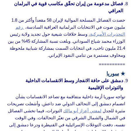
فصائل مدعومة من إيران تحقّق مكاسب قوية في البرلمان
العراقي
حصدت الفصائل المسلحة الموالية لإيران 58 مقعداً وأكثر من 1.8
مليون صوت في الانتخابات البرلمانية العراقية السادسة،
رغم
التحذيرات الأميركية،
وسط خلافات شيعية حول تجديد ولاية رئيس
الوزراء محمد شياع السوداني. وبلغت نسبة المشاركة 45% من بين
21.4 مليون ناخب، في انتخابات اتّسمت بمشاركة شبابية ملحوظة
ومخاوف مستمرة من تنامي النفوذ الإيراني.
==========
★
سوريا
دمشق على حافة الانفجار وسط الانقسامات الداخلية
والتوترات الإقليمية
تواجه سوريا أزمة داخلية متفاقمة مع تصاعد الانقسامات بشأن
انضمام دمشق إلى التحالف الدولي ضد داعش. وأشعلت تصريحات
مثيرة للجدل
لمفتي أعزاز أبو مالك
التوترات، فيما تخشى الفصائل
في الشمال والشمال الشرقي من تغيّر التحالفات. وفي الوقت
نفسه، دفعت التوغلات الإسرائيلية في القنيطرة ودرعا دمشق إلى