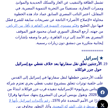
تشمل الطاقة والتنقيب عن الغاز والسكك الحديدية والموانئ
وممرات التجارة، مستفيدًا من التجربة التنموية المصرية. في
المقابل، اعتبر النائب المصري السابق عماد جاد هذه الخطوة
محاولة «لإصلاح الأضرار» الناتجة عن تصريحات سابقة للشرع فضّل
فيها دول الخليج
وقيّم مستوى التنمية في القاهرة بأقل من الرياض.
من جهته، أرجع المحلل السوري غسان محمود فتور الموقف
المصري بعد الأسد إلى تردد القاهرة، رغم ما وصفه بإشارات
إيجابية متكررة من دمشق دون زيارات رسمية.
==========
★
إسرائيل
الأرجنتين تعلّق نقل سفارتها بعد خلاف نفطي مع إسرائيل
حول جزر فوكلاند
علّقت الأرجنتين خططها لنقل سفارتها في إسرائيل إلى القدس
على خلفية توترات تتعلق بمشروع تنقيب نفطي بحري تعتزم شركة
«نافيتاس بتروليوم» الإسرائيلية تنفيذه قرب جزر فوكلاند ابتداءً من
عام 2028. وتقول بوينس آيرس إن المشروع ينتهك سيادتها وقرارًا
صادرًا عن الأمم المتحدة عام 1976،
رغم تأكيدات إسرائيل بأنها لا
تملك سيطرة على الشركة المعنية.
وأثار التطور مخاوف من