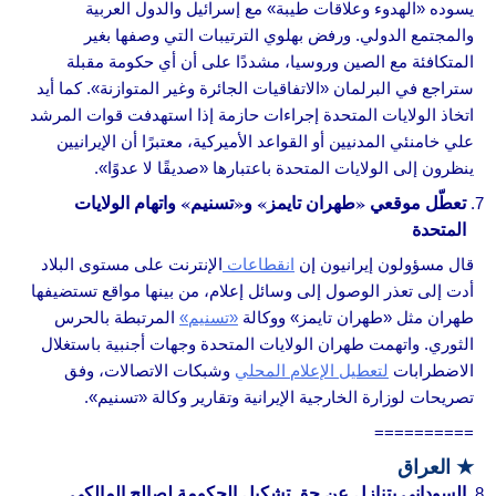
يسوده «الهدوء وعلاقات طيبة» مع إسرائيل والدول العربية
والمجتمع الدولي. ورفض بهلوي الترتيبات التي وصفها بغير
المتكافئة مع الصين وروسيا، مشددًا على أن أي حكومة مقبلة
ستراجع في البرلمان «الاتفاقيات الجائرة وغير المتوازنة». كما أيد
اتخاذ الولايات المتحدة إجراءات حازمة إذا استهدفت قوات المرشد
علي خامنئي المدنيين أو القواعد الأميركية، معتبرًا أن الإيرانيين
ينظرون إلى الولايات المتحدة باعتبارها «صديقًا لا عدوًا».
تعطّل موقعي «طهران تايمز» و«تسنيم» واتهام الولايات
المتحدة
قال مسؤولون إيرانيون إن
انقطاعات
الإنترنت على مستوى البلاد
أدت إلى تعذر الوصول إلى وسائل إعلام، من بينها مواقع تستضيفها
طهران مثل «طهران تايمز» ووكالة
«تسنيم»
المرتبطة بالحرس
الثوري. واتهمت طهران الولايات المتحدة وجهات أجنبية باستغلال
الاضطرابات
لتعطيل الإعلام المحلي
وشبكات الاتصالات، وفق
تصريحات لوزارة الخارجية الإيرانية وتقارير وكالة «تسنيم».
==========
★
العراق
السوداني يتنازل عن حق تشكيل الحكومة لصالح المالكي