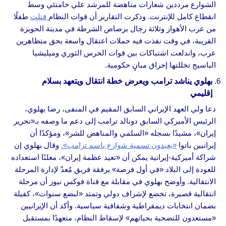
الشوارع مرددين شعارات مناهضة للمرشد علي خامنئي وسط
انقطاع كامل للإنترنت. وذكرت التقارير أن قوات النظام
قتلت
طفلًا
من عرب الأهواز وثلاثة رجال برصاص الشرطة في مدينة الحويزة
القريبة، في وقت نفذت فيه حملات اعتقال واسعة بحق متظاهرين
عرب، واندلعت اشتباكات بين قوات الحرس الثوري وميليشيا
الباسيج تخللتها إحراق مبانٍ حكومية.
بهلوي يناشد ترامب ويعرض خطة انتقال ويتعهد بسلام
إقليمي
دعا ولي العهد الإيراني السابق المقيم في المنفى، رضا بهلوي،
الرئيس الأميركي السابق دونالد ترامب إلى دعم ما وصفه بـ«تحرير
إيران»، مشيدًا بسجله «السلمي والمناهض للشر»، ومؤكدًا أن
إيرانيين باتوا
«يعيدون تسمية شوارع باسم ترامب».
وقال بهلوي إن
شراكة أميركية-إيرانية يمكن أن «تعيد عظمة إيران»، معلنًا استعداده
للعودة إلى البلاد «في أول فرصة» برفقة فريق مُعدّ لإدارة المرحلة
الانتقالية. وأوضح بهلوي في مقابلة مع قناة فوكس نيوز أن مرحلة
انتقالية قصيرة، تخضع لإشراف دولي وتمتد «لبضع سنوات»، كفيلة
بضمان انتخابات ديمقراطية وشفافية سياسية. وأكد أن الإيرانيين
«مستعدون للتضحية بحياتهم» لإسقاط النظام، متعهدًا بمستقبل