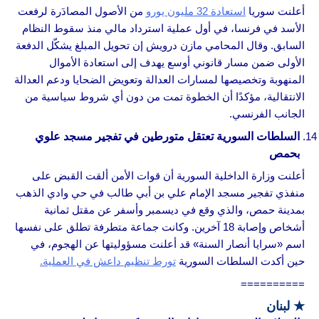
أعلنت سوريا
استعادة 32 مليون يورو
من الأصول المصادَرة لرفعت
الأسد في فرنسا، في أول عملية استرداد مالي منذ سقوط النظام
السابق. وقال المحامي مازن درويش إن تحويل المبلغ يشكّل الدفعة
الأولى ضمن مسار قانوني أوسع يهدف إلى استعادة الأموال
المنهوبة وتخصيصها لمسارات العدالة وتعويض الضحايا ودعم العدالة
الانتقالية، مؤكدًا أن الخطوة تمت من دون أي شروط سياسية من
الجانب الفرنسي.
السلطات السورية تعتقل متورطين في تفجير مسجد علوي
بحمص
أعلنت وزارة الداخلية السورية أن قوات الأمن ألقت القبض على
منفذي تفجير مسجد الإمام علي بن أبي طالب في حي وادي الذهب
بمدينة حمص، والذي وقع في ديسمبر وأسفر عن مقتل ثمانية
أشخاص وإصابة 18 آخرين. وكانت جماعة متطرفة تطلق على نفسها
اسم «سرايا أنصار السنة» قد أعلنت مسؤوليتها عن الهجوم، في
حين أكدت السلطات السورية
تورط تنظيم داعش في العملية.
==========
★
لبنان