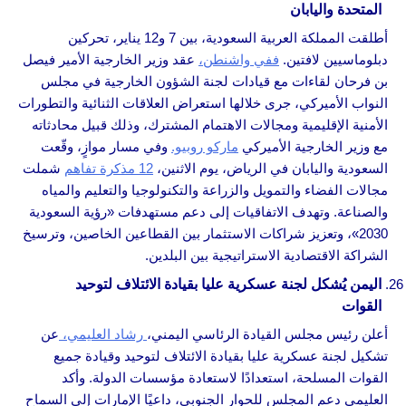
المتحدة واليابان
أطلقت المملكة العربية السعودية، بين 7 و12 يناير، تحركين
دبلوماسيين لافتين.
ففي واشنطن،
عقد وزير الخارجية الأمير فيصل
بن فرحان لقاءات مع قيادات لجنة الشؤون الخارجية في مجلس
النواب الأميركي، جرى خلالها استعراض العلاقات الثنائية والتطورات
الأمنية الإقليمية ومجالات الاهتمام المشترك، وذلك قبيل محادثاته
مع وزير الخارجية الأميركي
ماركو روبيو.
وفي مسار موازٍ، وقّعت
السعودية واليابان في الرياض، يوم الاثنين،
12 مذكرة تفاهم
شملت
مجالات الفضاء والتمويل والزراعة والتكنولوجيا والتعليم والمياه
والصناعة. وتهدف الاتفاقيات إلى دعم مستهدفات «رؤية السعودية
2030»، وتعزيز شراكات الاستثمار بين القطاعين الخاصين، وترسيخ
الشراكة الاقتصادية الاستراتيجية بين البلدين.
اليمن يُشكل لجنة عسكرية عليا بقيادة الائتلاف لتوحيد
القوات
أعلن رئيس مجلس القيادة الرئاسي اليمني،
رشاد العليمي،
عن
تشكيل لجنة عسكرية عليا بقيادة الائتلاف لتوحيد وقيادة جميع
القوات المسلحة، استعدادًا لاستعادة مؤسسات الدولة. وأكد
العليمي دعم المجلس للحوار الجنوبي، داعيًا الإمارات إلى السماح