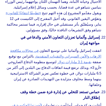
الاحتيال وخيانة الأمانة، وهما التهمتان اللتان يواجههما رئيس الوزراء
بنيامين نتنياهو في عدة قضايا، بحسب وسائل إعلام إسرائيلية.
ويقول مقدّمو المشروع إن هذه التهم تتيح
«تطبيقًا انتقائيًا للقانون»
وتقوّض اليقين القانوني. وقد أُحيل المقترح إلى الكنيست في 12
يناير، وسيُطبّق بأثر مستقبلي في حال إقراره، فيما تستمر محاكمة
نتنياهو وفق التشريعات النافذة حاليًا، وفق مسؤولين.
إسرائيل وألمانيا تعززان التعاون الأمني والدفاعي في
مواجهة إيران
اتفقت إسرائيل وألمانيا على توسيع التعاون
في مجالات مكافحة
الإرهاب والأمن السيبراني والتقنيات المتقدمة،
بالتزامن مع توقيع
صفقة
بقيمة 3.1 مليارات دولار
لتوسيع منظومة الدفاع الصاروخي
«آرو 3». وبذلك ترتفع قيمة اتفاقات الدفاع بين البلدين إلى أكثر من
6.5 مليارات دولار، في خطوة تعكس تعزيز الشراكة الاستراتيجية
بينهما وسط مخاوف متزايدة من التهديدات الصادرة عن إيران
وحلفائها.
حماس تستعد للتخلي عن إدارة غزة ضمن خطة وقف
إطلاق النار
أعلنت حركة حماس أنها أصدرت تعليمات
لأجهزتها الحكومية في