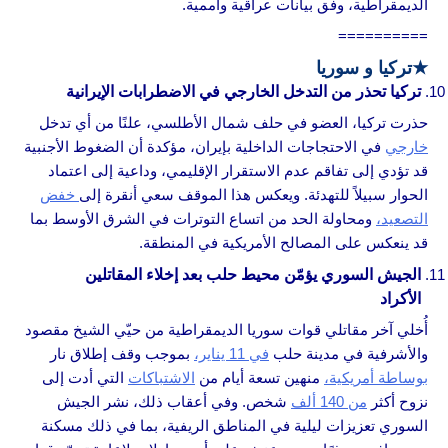
الديمقراطية، وفق بيانات عراقية وأممية.
==========
★
تركيا و سوريا
تركيا تحذر من التدخل الخارجي في الاضطرابات الإيرانية
حذرت تركيا، العضو في حلف شمال الأطلسي، علنًا من أي تدخل
خارجي
في الاحتجاجات الداخلية بإيران، مؤكدة أن الضغوط الأجنبية
قد تؤدي إلى تفاقم عدم الاستقرار الإقليمي، وداعية إلى اعتماد
الحوار سبيلاً للتهدئة. ويعكس هذا الموقف سعي أنقرة إلى
خفض
التصعيد،
ومحاولة الحد من اتساع التوترات في الشرق الأوسط بما
قد ينعكس على المصالح الأمريكية في المنطقة.
الجيش السوري يؤمّن محيط حلب بعد إخلاء المقاتلين
الأكراد
أُخلي آخر مقاتلي قوات سوريا الديمقراطية من حيّي الشيخ مقصود
والأشرفية في مدينة حلب
في 11 يناير،
بموجب وقف إطلاق نار
بوساطة أمريكية،
منهين تسعة أيام من
الاشتباكات
التي أدت إلى
نزوح أكثر
من 140 ألف
شخص. وفي أعقاب ذلك، نشر الجيش
السوري تعزيزات ليلية في المناطق الريفية، بما في ذلك مسكنة