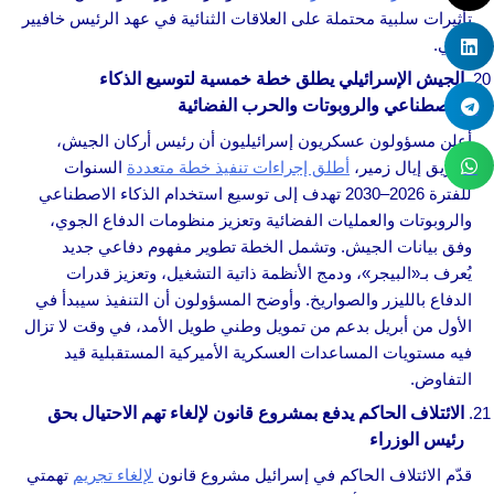
تأثيرات سلبية محتملة على العلاقات الثنائية في عهد الرئيس خافيير
ميلي.
الجيش الإسرائيلي يطلق خطة خمسية لتوسيع الذكاء
الاصطناعي والروبوتات والحرب الفضائية
أعلن مسؤولون عسكريون إسرائيليون أن رئيس أركان الجيش،
الفريق إيال زمير،
أطلق إجراءات تنفيذ خطة متعددة
السنوات
للفترة 2026–2030 تهدف إلى توسيع استخدام الذكاء الاصطناعي
والروبوتات والعمليات الفضائية وتعزيز منظومات الدفاع الجوي،
وفق بيانات الجيش. وتشمل الخطة تطوير مفهوم دفاعي جديد
يُعرف بـ«البيجر»، ودمج الأنظمة ذاتية التشغيل، وتعزيز قدرات
الدفاع بالليزر والصواريخ. وأوضح المسؤولون أن التنفيذ سيبدأ في
الأول من أبريل بدعم من تمويل وطني طويل الأمد، في وقت لا تزال
فيه مستويات المساعدات العسكرية الأميركية المستقبلية قيد
التفاوض.
الائتلاف الحاكم يدفع بمشروع قانون لإلغاء تهم الاحتيال بحق
رئيس الوزراء
قدّم الائتلاف الحاكم في إسرائيل مشروع قانون
لإلغاء تجريم
تهمتي