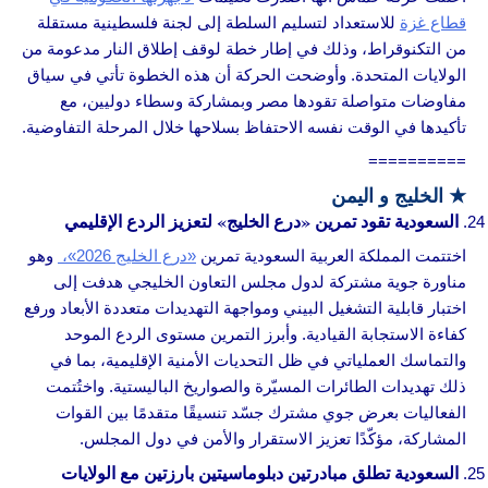
قطاع غزة
للاستعداد لتسليم السلطة إلى لجنة فلسطينية مستقلة
من التكنوقراط، وذلك في إطار خطة لوقف إطلاق النار مدعومة من
الولايات المتحدة. وأوضحت الحركة أن هذه الخطوة تأتي في سياق
مفاوضات متواصلة تقودها مصر وبمشاركة وسطاء دوليين، مع
تأكيدها في الوقت نفسه الاحتفاظ بسلاحها خلال المرحلة التفاوضية.
==========
★
الخليج و اليمن
السعودية تقود تمرين «درع الخليج» لتعزيز الردع الإقليمي
اختتمت المملكة العربية السعودية تمرين
«درع الخليج 2026»،
وهو
مناورة جوية مشتركة لدول مجلس التعاون الخليجي هدفت إلى
اختبار قابلية التشغيل البيني ومواجهة التهديدات متعددة الأبعاد ورفع
كفاءة الاستجابة القيادية. وأبرز التمرين مستوى الردع الموحد
والتماسك العملياتي في ظل التحديات الأمنية الإقليمية، بما في
ذلك تهديدات الطائرات المسيّرة والصواريخ الباليستية. واختُتمت
الفعاليات بعرض جوي مشترك جسّد تنسيقًا متقدمًا بين القوات
المشاركة، مؤكّدًا تعزيز الاستقرار والأمن في دول المجلس.
السعودية تطلق مبادرتين دبلوماسيتين بارزتين مع الولايات