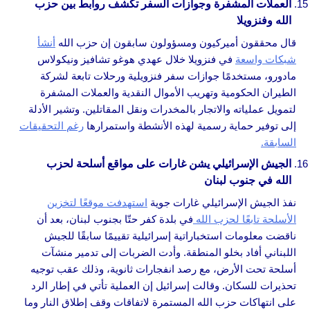
العملات المشفرة وجوازات السفر تكشف روابط بين حزب
الله وفنزويلا
قال محققون أميركيون ومسؤولون سابقون إن حزب الله
أنشأ
شبكات واسعة
في فنزويلا خلال عهدي هوغو تشافيز ونيكولاس
مادورو، مستخدمًا جوازات سفر فنزويلية ورحلات تابعة لشركة
الطيران الحكومية وتهريب الأموال النقدية والعملات المشفرة
لتمويل عملياته والاتجار بالمخدرات ونقل المقاتلين. وتشير الأدلة
إلى توفير حماية رسمية لهذه الأنشطة واستمرارها
رغم التحقيقات
السابقة.
الجيش الإسرائيلي يشن غارات على مواقع أسلحة لحزب
الله في جنوب لبنان
نفذ الجيش الإسرائيلي غارات جوية
استهدفت موقعًا لتخزين
الأسلحة تابعًا لحزب الله
في بلدة كفر حتّا بجنوب لبنان، بعد أن
ناقضت معلومات استخباراتية إسرائيلية تقييمًا سابقًا للجيش
اللبناني أفاد بخلو المنطقة. وأدت الضربات إلى تدمير منشآت
أسلحة تحت الأرض، مع رصد انفجارات ثانوية، وذلك عقب توجيه
تحذيرات للسكان. وقالت إسرائيل إن العملية تأتي في إطار الرد
على انتهاكات حزب الله المستمرة لاتفاقات وقف إطلاق النار وما