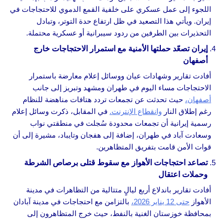
اللجوء إلى عمل عسكري على خلفية القمع الدموي للاحتجاجات في
إيران. ويأتي هذا التصعيد في ظل ارتفاع حدة التوتر، وتبادل
التحذيرات بين الطرفين من ردود سيبرانية أو عسكرية محتملة.
إيران تصعّد حملتها الأمنية مع استمرار الاحتجاجات خارج
أصفهان
أفادت تقارير وشهادات عيان ووسائل إعلام معارضة باستمرار
الاحتجاجات مساء اليوم في طهران ومشهد وتبريز إلى جانب
أصفهان،
حيث تحدثت عن تجمعات تردد هتافات مناهضة للنظام
رغم إطلاق النار
وانقطاع الإنترنت.
في المقابل، ذكرت وسائل إعلام
رسمية إيرانية أن تجمعات محدودة سُجلت في منطقتي نواب
وسعادت آباد في طهران، إضافة إلى هفجان وتايباد، مشيرة إلى أن
قوات الأمن قامت بتفريق المتظاهرين.
تصاعد احتجاجات الأهواز مع سقوط قتلى برصاص الشرطة
وحملات اعتقال
أفادت تقارير باندلاع أربع ليالٍ متتالية من التظاهرات في مدينة
الأهواز
حتى 12 يناير 2026،
بالتزامن مع احتجاجات في مدينة آبادان
بمحافظة خوزستان الغنية بالنفط، حيث خرج المتظاهرون إلى