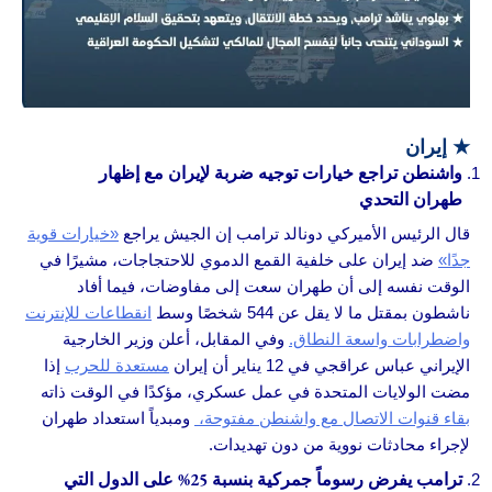
★
إيران
واشنطن تراجع خيارات توجيه ضربة لإيران مع إظهار
طهران التحدي
قال الرئيس الأميركي دونالد ترامب إن الجيش يراجع
«خيارات قوية
جدًا»
ضد إيران على خلفية القمع الدموي للاحتجاجات، مشيرًا في
الوقت نفسه إلى أن طهران سعت إلى مفاوضات، فيما أفاد
ناشطون بمقتل ما لا يقل عن 544 شخصًا وسط
انقطاعات للإنترنت
واضطرابات واسعة النطاق.
وفي المقابل، أعلن وزير الخارجية
الإيراني عباس عراقجي في 12 يناير أن إيران
مستعدة للحرب
إذا
مضت الولايات المتحدة في عمل عسكري، مؤكدًا في الوقت ذاته
بقاء قنوات الاتصال مع واشنطن مفتوحة،
ومبدياً استعداد طهران
لإجراء محادثات نووية من دون تهديدات.
ترامب يفرض رسوماً جمركية بنسبة 25% على الدول التي