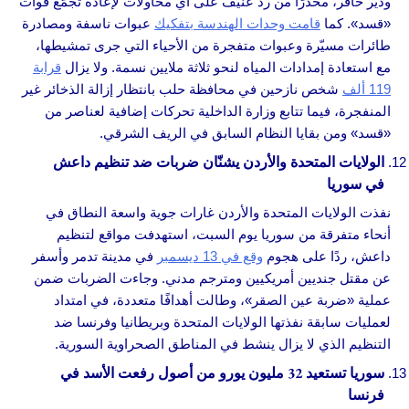
ودير حافر، محذرًا من رد عنيف على أي محاولات لإعادة تجمّع قوات
«قسد». كما
قامت وحدات الهندسة بتفكيك
عبوات ناسفة ومصادرة
طائرات مسيّرة وعبوات متفجرة من الأحياء التي جرى تمشيطها،
مع استعادة إمدادات المياه لنحو ثلاثة ملايين نسمة. ولا يزال
قرابة
119 ألف
شخص نازحين في محافظة حلب بانتظار إزالة الذخائر غير
المنفجرة، فيما تتابع وزارة الداخلية تحركات إضافية لعناصر من
«قسد» ومن بقايا النظام السابق في الريف الشرقي.
الولايات المتحدة والأردن يشنّان ضربات ضد تنظيم داعش
في سوريا
نفذت الولايات المتحدة والأردن غارات جوية واسعة النطاق في
أنحاء متفرقة من سوريا يوم السبت، استهدفت مواقع لتنظيم
داعش، ردًا على هجوم
وقع في 13 ديسمبر
في مدينة تدمر وأسفر
عن مقتل جنديين أمريكيين ومترجم مدني. وجاءت الضربات ضمن
عملية «ضربة عين الصقر»، وطالت أهدافًا متعددة، في امتداد
لعمليات سابقة نفذتها الولايات المتحدة وبريطانيا وفرنسا ضد
التنظيم الذي لا يزال ينشط في المناطق الصحراوية السورية.
سوريا تستعيد 32 مليون يورو من أصول رفعت الأسد في
فرنسا