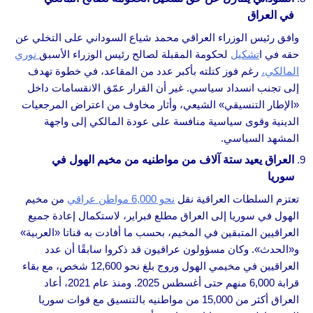
في العراق
وافق رئيس الوزراء العراقي محمد شياع السوداني على التخلي عن
حقه في ا
تشكيل
لحكومة المقبلة لصالح رئيس الوزراء الأسبق
نوري
المالكي،
رغم فوز كتلته بأكبر عدد من المقاعد، في خطوة تهدف
إلى تجنب انسداد سياسي. غير أن القرار عمّق الانقسامات داخل
«الإطار التنسيقي» الشيعي، وأثار مخاوف من اعتراض المرجعيات
الدينية وقوى سياسية منافسة على عودة المالكي إلى واجهة
المشهد السياسي.
العراق يعيد ستة آلاف من مواطنيه من مخيم الهول في
سوريا
تعتزم السلطات العراقية نقل
نحو 6,000 مواطن عراقي
من مخيم
الهول في سوريا إلى العراق مطلع فبراير، لاستكمال إعادة جميع
العراقيين المتبقين في المخيم، بحسب ما أفادت به قناتا «العربية»
و«الحدث». وكان مسؤولون عراقيون قد ذكروا سابقًا أن عدد
العراقيين في مخيمي الهول وروج بلغ نحو 12,600 شخص، مع بقاء
قرابة 6,000 منهم حتى أغسطس 2025. ومنذ عام 2021، أعاد
العراق أكثر من 15,000 من مواطنيه بالتنسيق مع قوات سوريا