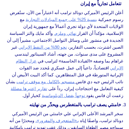
تتعامل تجارياً مع إيران
أعلن الرئيس الأميركي دونالد ترامب أنه اعتباراً من الآن، ستُفرض
رسوم جمركية
بنسبة 25% على جميع المبادلات التجارية
مع
الولايات المتحدة لأي دولة تجري أعمالاً مع جمهورية إيران
الإسلامية، مؤكداً أن القرار
نهائي وملزم.
وأكد مايك والتز السياسة
الجديدة في منشور على وسائل التواصل الاجتماعي، مشيراً إلى أن
الصين اشترت، بحسب التقارير،
نحو 90% من النفط الإيراني
غير
المشروع على مدى سنوات. من جهته، أشاد السيناتور ليندسي
غراهام بما وصفه «القيادة الحاسمة» لترامب في
عزل النظام
الإيراني
اقتصادياً، داعياً إلى عمل عسكري مُحدد ضد القوات
الإيرانية المتورطة في قتل المتظاهرين. كما أكد البيت الأبيض أن
نائب الرئيس جيه دي فانس
منسجم بالكامل مع موقف ترامب
بشأن
كيفية التعامل مع احتجاجات إيران، رداً على
تقارير اعتبرها مضللة
زعمت أن فانس يقود
توجهاً يفضل الدبلوماسية
كخيار أول.
خامنئي يصف ترامب بالمتغطرس ويحذّر من نهايته
سخر المرشد الأعلى الإيراني علي خامنئي من الرئيس الأميركي
دونالد ترامب، واصفًا إياه
بـ«المتعجرف والمغرور»،
ومحذرًا من أنه
سيواجه مصير الطغاة السابقين، وذلك عقب تهديد ترامب بإمكانية