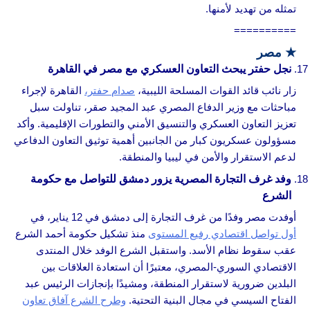
تمثله من تهديد لأمنها.
==========
★
مصر
نجل حفتر يبحث التعاون العسكري مع مصر في القاهرة
زار نائب قائد القوات المسلحة الليبية،
صدام حفتر،
القاهرة لإجراء
مباحثات مع وزير الدفاع المصري عبد المجيد صقر، تناولت سبل
تعزيز التعاون العسكري والتنسيق الأمني والتطورات الإقليمية. وأكد
مسؤولون عسكريون كبار من الجانبين أهمية توثيق التعاون الدفاعي
لدعم الاستقرار والأمن في ليبيا والمنطقة.
وفد غرف التجارة المصرية يزور دمشق للتواصل مع حكومة
الشرع
أوفدت مصر وفدًا من غرف التجارة إلى دمشق في 12 يناير، في
أول تواصل اقتصادي رفيع المستوى
منذ تشكيل حكومة أحمد الشرع
عقب سقوط نظام الأسد. واستقبل الشرع الوفد خلال المنتدى
الاقتصادي السوري-المصري، معتبرًا أن استعادة العلاقات بين
البلدين ضرورية لاستقرار المنطقة، ومشيدًا بإنجازات الرئيس عبد
الفتاح السيسي في مجال البنية التحتية.
وطرح الشرع آفاق تعاون