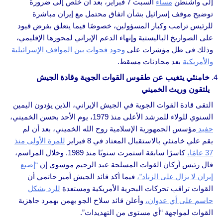
إلى واشنطن
مساء
السبت 7 فبراير، بعد أن خلص إلى ضرورة
توضيح موقف إسرائيل بشأن اتفاق محتمل مع إيران مباشرة
للرئيس ترامب وكبار المسؤولين، خصوصًا فيما يتعلق بفرض قيود
على الصواريخ الباليستية وإنهاء الدعم الإيراني لمحورها الإقليمي،
وذلك في ظل مؤشرات على
وجود فجوات بين المواقف الإسرائيلية
والأمريكية
بعد محادثات مسقط.
خامنئي يتغيب عن طقوس القوات الجوية وقادة الجيش
يلتقون وريث الخميني
التقى قادة القوات الجوية في الجيش الإيراني، الذين يؤدون اليمين
السنوي للولاء للمرشد الأعلى منذ 1979، يوم الأحد بحسن الخميني،
حفيد
مؤسس الجمهورية الإسلامية روح الله الخميني، بعد أن لم
يقم علي خامنئي بالاستقبال المعتاد في 8 فبراير
للمرة الأولى منذ
37 عامًا،
كاسرًا سابقة استمرت سنويًا منذ 1989. وخلال المراسم،
قال رئيس أركان القوات المسلحة عبد الرحيم موسوي إن
“إصبع
إيران لا يزال على الزناد”،
فيما أكد قائد الجيش أمير حاتمي أن
القوات تراقب تحركات البحرية الأمريكية ومستعدة
للرد بشكل
حاسم على أي عدوان،
وأعلن قائد سلاح الجو بهمن بهمرد جاهزية
القوات لمواجهة “أي مستوى من التهديدات”.