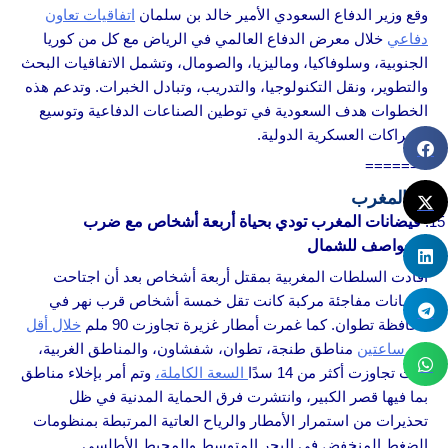
وقع وزير الدفاع السعودي الأمير خالد بن سلمان
اتفاقيات تعاون
دفاعي
خلال معرض الدفاع العالمي في الرياض مع كل من كوريا
الجنوبية، وسلوفاكيا، وماليزيا، والصومال، وتشمل الاتفاقيات البحث
والتطوير، ونقل التكنولوجيا، والتدريب، وتبادل الخبرات. وتدعم هذه
الخطوات هدف السعودية في توطين الصناعات الدفاعية وتوسيع
الشراكات العسكرية الدولية.
=======
★
المغرب
فيضانات المغرب تودي بحياة أربعة أشخاص مع ضرب
العواصف للشمال
أفادت السلطات المغربية بمقتل أربعة أشخاص بعد أن اجتاحت
فيضانات مفاجئة مركبة كانت تقل خمسة أشخاص قرب نهر في
محافظة تطوان. كما غمرت أمطار غزيرة تجاوزت 90 ملم
خلال أقل
من ساعتين
مناطق طنجة، تطوان، شفشاون، والمناطق الغربية،
حيث تجاوزت أكثر من 14 سدًا
السعة الكاملة،
وتم أمر بإخلاء مناطق
بما فيها قصر الكبير، وانتشرت فرق الحماية المدنية في ظل
تحذيرات من استمرار الأمطار والرياح العاتية المرتبطة بمنظومات
الضغط المنخفض في البحر المتوسط والمحيط الأطلسي.