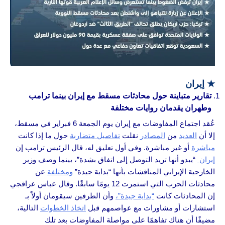
★
إيران
تقارير متباينة حول محادثات مسقط مع إيران بينما ترامب
وطهران يقدمان روايات مختلفة
عُقد اجتماع المفاوضات مع إيران يوم الجمعة 6 فبراير في مسقط،
إلا أن
العديد
من
المصادر
نقلت
تفاصيل متضاربة
حول ما إذا كانت
مباشرة
أو غير مباشرة. وفي أول تعليق له، قال الرئيس ترامب إن
إيران
“يبدو أنها تريد التوصل إلى اتفاق بشدة”، بينما وصف وزير
الخارجية الإيراني المناقشات بأنها “بداية جيدة”
ومختلفة
عن
محادثات الحرب التي استمرت 12 يومًا سابقًا. وقال عباس عراقجي
إن المحادثات كانت
“بداية جيدة”،
وأن الطرفين سيقومان أولاً بـ
استشارات أو مشاورات مع عواصمهم قبل
اتخاذ الخطوات
التالية،
مضيفًا أن هناك تفاهمًا على مواصلة المفاوضات بعد تلك