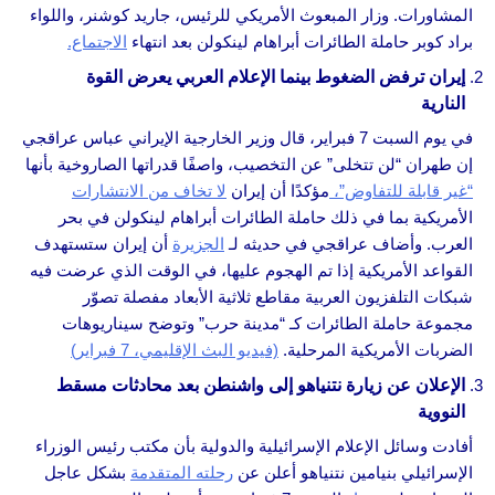
المشاورات. وزار المبعوث الأمريكي للرئيس، جاريد كوشنر، واللواء
براد كوبر حاملة الطائرات أبراهام لينكولن بعد انتهاء
الاجتماع.
إيران ترفض الضغوط بينما الإعلام العربي يعرض القوة
النارية
في يوم السبت 7 فبراير، قال وزير الخارجية الإيراني عباس عراقجي
إن طهران “لن تتخلى” عن التخصيب، واصفًا قدراتها الصاروخية بأنها
“غير قابلة للتفاوض”،
مؤكدًا أن إيران
لا تخاف من الانتشارات
الأمريكية بما في ذلك حاملة الطائرات أبراهام لينكولن في بحر
العرب. وأضاف عراقجي في حديثه لـ
الجزيرة
أن إيران ستستهدف
القواعد الأمريكية إذا تم الهجوم عليها، في الوقت الذي عرضت فيه
شبكات التلفزيون العربية مقاطع ثلاثية الأبعاد مفصلة تصوّر
مجموعة حاملة الطائرات كـ “مدينة حرب” وتوضح سيناريوهات
الضربات الأمريكية المرحلية.
(فيديو البث الإقليمي، 7 فبراير)
الإعلان عن زيارة نتنياهو إلى واشنطن بعد محادثات مسقط
النووية
أفادت وسائل الإعلام الإسرائيلية والدولية بأن مكتب رئيس الوزراء
الإسرائيلي بنيامين نتنياهو أعلن عن
رحلته المتقدمة
بشكل عاجل