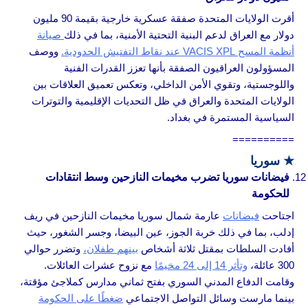
أقرت الولايات المتحدة صفقة عسكرية خارجية بقيمة 90 مليون
دولار مع العراق لدعم البنية التحتية الأمنية، بما في ذلك
صيانة
أنظمة المسح VACIS XPL عند نقاط التفتيش الحدودية.
ووصف
المسؤولون العراقيون الصفقة بأنها تعزز القدرات الفنية
واللوجستية، وتقوي الأمن الداخلي، وتعكس تعميق العلاقات بين
الولايات المتحدة والعراق في ظل التحديات الإقليمية والتوترات
السياسية المستمرة في بغداد.
==========
★
سوريا
فيضانات سوريا تضرب مخيمات النازحين وسط انتقادات
للحكومة
اجتاحت
فيضانات
عارمة شمال سوريا مخيمات النازحين في ريف
إدلب، بما في ذلك خربة الجوز، عين البيضا، وجسر الشغور، حيث
أفادت السلطات بمقتل ثلاثة أشخاص
بينهم طفلان،
وتضرر حوالي
300 عائلة،
وتأثر 14 إلى 24 مخيمًا
مع نزوح عشرات العائلات.
وقامت الدفاع المدني السوري بفتح ثماني مدارس كملاجئ مؤقتة،
بينما مارست وسائل التواصل الاجتماعي
ضغطًا على الحكومة