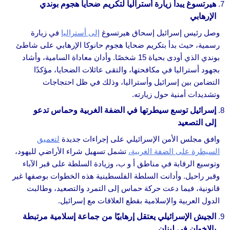
هيرتسوغ يبدأ زيارة أستراليا لتكريم ضحايا هجوم بوندي
الإرهابي
وصل رئيس إسرائيل إسحاق هيرتسوغ
إلى أستراليا
في زيارة
رسمية، حيث بدأ بتكريم ضحايا هجوم حانوكا الإرهابي على شاطئ
بوندي الذي أودى بحياة 15 شخصًا. وأدان معاداة السامية، وأشاد
بجهود أستراليا في مكافحتها، والتقى عائلات الضحايا، مؤكدًا
التضامن بين إسرائيل وأستراليا، وذلك في ظل احتجاجات
وتشديدات أمنية حول زيارته.
إسرائيل توسع سيطرتها في الضفة الغربية وحماس تدعو
إلى التصعيد
وافق مجلس الأمن الإسرائيلي على إجراءات جديدة
لتعميق
السيطرة على الضفة الغربية،
تشمل تسهيل شراء الأراضي لليهود،
وتوسيع الرقابة في مناطق أ و ب، وزيادة السلطة على قبر الآباء
وقبر راحيل. وأدانت السلطة الفلسطينية هذه الخطوات بوصفها غير
قانونية، فيما دعت حركة حماس إلى التمرد والتصعيد، وطالبت
الدول العربية والإسلامية بقطع العلاقات مع إسرائيل.
الجيش الإسرائيلي يعتقل إرهابيًا من جماعة إسلامية مرتبطة
بالإخوان في لبنان