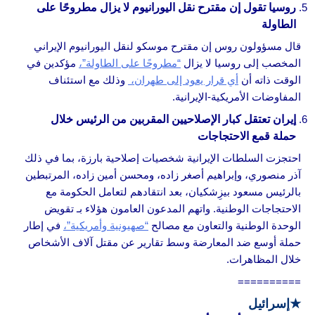
روسيا تقول إن مقترح نقل اليورانيوم لا يزال مطروحًا على
الطاولة
قال مسؤولون روس إن مقترح موسكو لنقل اليورانيوم الإيراني
المخصب إلى روسيا لا يزال
“مطروحًا على الطاولة”،
مؤكدين في
الوقت ذاته أن
أي قرار يعود إلى طهران،
وذلك مع استئناف
المفاوضات الأمريكية-الإيرانية.
إيران تعتقل كبار الإصلاحيين المقربين من الرئيس خلال
حملة قمع الاحتجاجات
احتجزت السلطات الإيرانية شخصيات إصلاحية بارزة، بما في ذلك
آذر منصوري، وإبراهيم أصغر زاده، ومحسن أمين زاده، المرتبطين
بالرئيس مسعود بيزِشكيان، بعد انتقادهم لتعامل الحكومة مع
الاحتجاجات الوطنية. واتهم المدعون العامون هؤلاء بـ تقويض
الوحدة الوطنية والتعاون مع مصالح
“صهيونية وأمريكية”،
في إطار
حملة أوسع ضد المعارضة وسط تقارير عن مقتل آلاف الأشخاص
خلال المظاهرات.
==========
★
إسرائيل