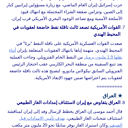
حرب إسرائيل‑إيران العام الماضي، مع زيارة مسؤولين إيرانيين كبار
إلى الصين. وتتزامن صفقة الشراء المحتملة مع انتهاك قيود
الأسلحة الأممية ومع تصاعد الوجود البحري الأمريكي قرب إيران.
القوات الأمريكية تصعد ثالث ناقلة نفط خاضعة لعقوبات في
المحيط الهندي
صعدت القوات العسكرية الأمريكية على ناقلة النفط “برثا” في
المحيط الهندي، متهمة إياها بانتهاك العقوبات المتعلقة بإيران
أثناء
نقلها 1.9 مليون برميل
من النفط الخام الفنزويلي. وجاءت العملية
بعد تتبع السفينة من منطقة البحر الكاريبي عقب احتجاز الرئيس
الفنزويلي السابق نيكولاس مادورو، لتصبح هذه ثالث ناقلة خاضعة
لعقوبات يتم اعتراضها ضمن جهود الإنفاذ الأمريكية.
==========
★
العراق
العراق يتفاوض مع إيران لاستئناف إمدادات الغاز الطبيعي
قال أحمد موسى إن العراق يخطط لإرسال وفد إلى إيران لمناقشة
استئناف شحنات الغاز الطبيعي،
بهدف تأمين الإمدادات قبل
الصيف.
وكان استيراد الغاز يوفر سابقًا نحو 20 مليون متر مكعب