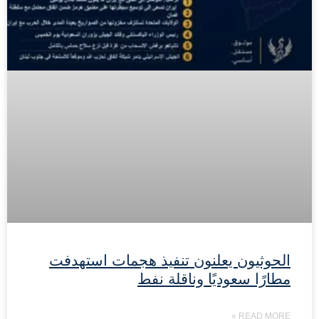
الحوثيون يعلنون تنفيذ هجمات استهدفت
مطارًا سعوديًا وناقلة نفط
READ MORE »