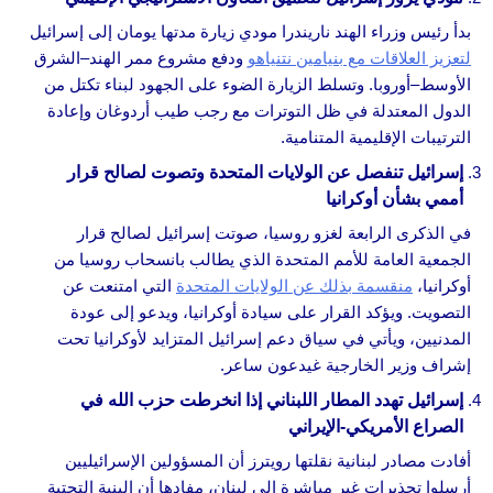
بدأ رئيس وزراء الهند ناريندرا مودي زيارة مدتها يومان إلى إسرائيل
لتعزيز العلاقات مع بنيامين نتنياهو
ودفع مشروع ممر الهند–الشرق
الأوسط–أوروبا. وتسلط الزيارة الضوء على الجهود لبناء تكتل من
الدول المعتدلة في ظل التوترات مع رجب طيب أردوغان وإعادة
الترتيبات الإقليمية المتنامية.
إسرائيل تنفصل عن الولايات المتحدة وتصوت لصالح قرار
أممي بشأن أوكرانيا
في الذكرى الرابعة لغزو روسيا، صوتت إسرائيل لصالح قرار
الجمعية العامة للأمم المتحدة الذي يطالب بانسحاب روسيا من
أوكرانيا،
منقسمة بذلك عن الولايات المتحدة
التي امتنعت عن
التصويت. ويؤكد القرار على سيادة أوكرانيا، ويدعو إلى عودة
المدنيين، ويأتي في سياق دعم إسرائيل المتزايد لأوكرانيا تحت
إشراف وزير الخارجية غيدعون ساعر.
إسرائيل تهدد المطار اللبناني إذا انخرطت حزب الله في
الصراع الأمريكي‑الإيراني
أفادت مصادر لبنانية نقلتها رويترز أن المسؤولين الإسرائيليين
أرسلوا تحذيرات غير مباشرة إلى لبنان، مفادها أن البنية التحتية