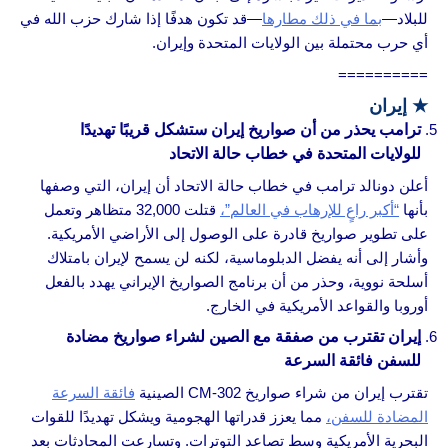
للبلاد—
بما في ذلك مطارها
—قد تكون هدفًا إذا شارك حزب الله في
أي حرب محتملة بين الولايات المتحدة وإيران.
==========
★
إيران
ترامب يحذر من أن صواريخ إيران ستشكل قريبًا تهديدًا
للولايات المتحدة في خطاب حالة الاتحاد
أعلن دونالد ترامب في خطاب حالة الاتحاد أن إيران، التي وصفها
بأنها
“أكبر راعٍ للإرهاب في العالم”،
قتلت 32,000 متظاهر وتعمل
على تطوير صواريخ قادرة على الوصول إلى الأراضي الأمريكية.
وأشار إلى أنه يفضل الدبلوماسية، لكنه لن يسمح لإيران بامتلاك
أسلحة نووية، وحذر من أن برنامج الصواريخ الإيراني يهدد بالفعل
أوروبا والقواعد الأمريكية في الخارج.
إيران تقترب من صفقة مع الصين لشراء صواريخ مضادة
للسفن فائقة السرعة
تقترب إيران من شراء صواريخ CM‑302 الصينية
فائقة السرعة
المضادة للسفن،
مما يعزز قدراتها الهجومية ويشكل تهديدًا للقوات
البحرية الأمريكية وسط تصاعد التوترات. وتسارعت المحادثات بعد