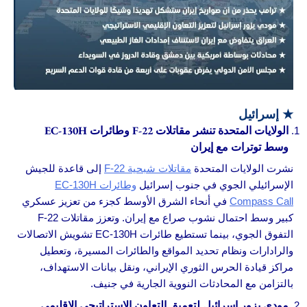
★
إسرائيل
الولايات المتحدة تنشر مقاتلات F-22 وطائرات EC-130H
وسط توترات مع إيران
نشرت الولايات المتحدة
مقاتلات شبحية F-22
إلى قاعدة للجيش
الإسرائيلي الجوي في جنوب إسرائيل
وطائرات EC-130H
Compass Call
في أنحاء الشرق الأوسط كجزء من تعزيز عسكري
كبير وسط احتمال نشوب صراع مع إيران. وتعزز مقاتلات F-22
التفوق الجوي، بينما تستطيع طائرات EC-130H تشويش الاتصالات
والرادارات ونظام تحديد المواقع والطائرات المسيرة، وتعطيل
مراكز قيادة الحرس الثوري الإيراني، ونقل بيانات الاستهداف،
بالتزامن مع المحادثات النووية الجارية في جنيف.
مودي يزور إسرائيل لتعميق التعاون الاستراتيجي الإقليمي