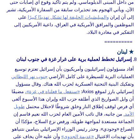
من داخل المبنى الدبلوماسي. ولم يتم تأكيد وقوع أي إصابات حتى
الآن. ويأتي الهجوم بعد تحذيرات سابقة من السفارة الأمريكية، تشير
إلى أن إيران
والميليشيات الحليفة لها تشكل تهديدًا كبيرًا
على
الموظفين والمرافق الأمريكية في العراق، داعية الأمريكيين إلى
التفكير في مغادرة البلاد.
==========
★
لبنان
إسرائيل تخطط لعملية برية على غرار غزة في جنوب لبنان
أفاد مسؤولون إسرائيليون وأمريكيون بأن إسرائيل تعتزم توسيع
العمليات البرية للسيطرة على كامل الأراضي
جنوب نهر الليطاني
وتفكيك البنية التحتية العسكرية لحزب الله هناك. وقال مسؤول
إسرائيلي بارز لموقع Axios:
«سنفعل ما فعلناه في غزة»،
مضيفًا
أن وابل الصواريخ الذي أطلقه حزب الله وإيران هذا الأسبوع ألغى
أي فرص لوقف إطلاق النار وخلق شروطًا لاحتلال محتمل
طويل
الأمد.
من جانبه، قال نائب الأمين العام لحزب الله نعيم قاسم إن
الجماعة مستعدة لمواجهة طويلة، ورفض نزع السلاح، مؤكدًا أن
الصراع «وجودي». وحذر رئيس الوزراء الإسرائيلي بنيامين نتنياهو
بأن تهديدات الاغتيال
«عديمة الجدوى»
وأن عليه «أن يخاف على