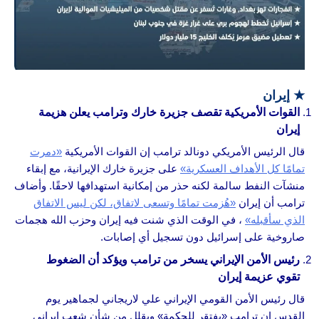
★
إيران
القوات الأمريكية تقصف جزيرة خارك وترامب يعلن هزيمة
إيران
قال الرئيس الأمريكي دونالد ترامب إن القوات الأمريكية
«دمرت
تمامًا كل الأهداف العسكرية»
على جزيرة خارك الإيرانية، مع إبقاء
منشآت النفط سالمة لكنه حذر من إمكانية استهدافها لاحقًا. وأضاف
ترامب أن إيران
«هُزمت تمامًا وتسعى لاتفاق، لكن ليس الاتفاق
الذي سأقبله»
، في الوقت الذي شنت فيه إيران وحزب الله هجمات
صاروخية على إسرائيل دون تسجيل أي إصابات.
رئيس الأمن الإيراني يسخر من ترامب ويؤكد أن الضغوط
تقوي عزيمة إيران
قال رئيس الأمن القومي الإيراني علي لاريجاني لجماهير يوم
القدس إن ترامب «يفتقر للحكمة» ويقلل من شأن شعب إيراني