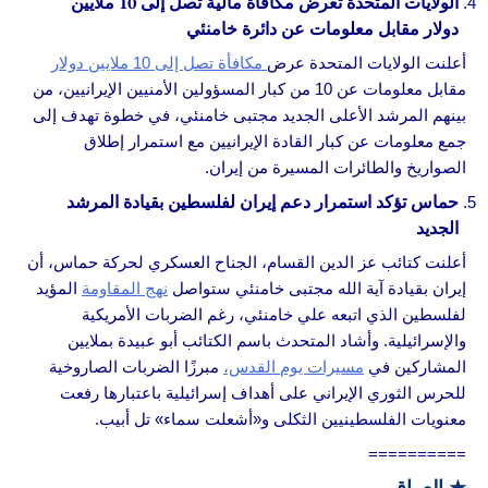
الولايات المتحدة تعرض مكافأة مالية تصل إلى 10 ملايين
دولار مقابل معلومات عن دائرة خامنئي
أعلنت الولايات المتحدة عرض
مكافأة تصل إلى 10 ملايين دولار
مقابل معلومات عن 10 من كبار المسؤولين الأمنيين الإيرانيين، من
بينهم المرشد الأعلى الجديد مجتبى خامنئي، في خطوة تهدف إلى
جمع معلومات عن كبار القادة الإيرانيين مع استمرار إطلاق
الصواريخ والطائرات المسيرة من إيران.
حماس تؤكد استمرار دعم إيران لفلسطين بقيادة المرشد
الجديد
أعلنت كتائب عز الدين القسام، الجناح العسكري لحركة حماس، أن
إيران بقيادة آية الله مجتبى خامنئي ستواصل
نهج المقاومة
المؤيد
لفلسطين الذي اتبعه علي خامنئي، رغم الضربات الأمريكية
والإسرائيلية. وأشاد المتحدث باسم الكتائب أبو عبيدة بملايين
المشاركين في
مسيرات يوم القدس،
مبرزًا الضربات الصاروخية
للحرس الثوري الإيراني على أهداف إسرائيلية باعتبارها رفعت
معنويات الفلسطينيين الثكلى و«أشعلت سماء» تل أبيب.
==========