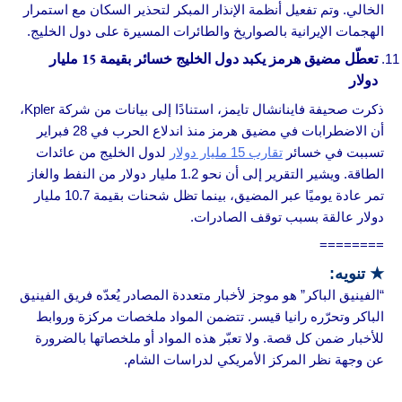
الخالي. وتم تفعيل أنظمة الإنذار المبكر لتحذير السكان مع استمرار
الهجمات الإيرانية بالصواريخ والطائرات المسيرة على دول الخليج.
تعطّل مضيق هرمز يكبد دول الخليج خسائر بقيمة 15 مليار
دولار
ذكرت صحيفة فاينانشال تايمز، استنادًا إلى بيانات من شركة Kpler،
أن الاضطرابات في مضيق هرمز منذ اندلاع الحرب في 28 فبراير
تسببت في خسائر
تقارب 15 مليار دولار
لدول الخليج من عائدات
الطاقة. ويشير التقرير إلى أن نحو 1.2 مليار دولار من النفط والغاز
تمر عادة يوميًا عبر المضيق، بينما تظل شحنات بقيمة 10.7 مليار
دولار عالقة بسبب توقف الصادرات.
========
★ تنويه:
“الفينيق الباكر” هو موجز لأخبار متعددة المصادر يُعدّه فريق الفينيق
الباكر وتحرّره رانيا قيسر. تتضمن المواد ملخصات مركزة وروابط
للأخبار ضمن كل قصة. ولا تعبّر هذه المواد أو ملخصاتها بالضرورة
عن وجهة نظر المركز الأمريكي لدراسات الشام.