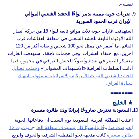
نفسه».
ضربات جوية مميتة تدمر لواءًا للحشد الشعبي الموالي
لإيران قرب الحدود السورية
استهدفت غارات جوية ثلاث مواقع تابعة للواء 19 من حركة أنصار
الله الأوفياء التابعة للحشد الشعبي في منطقة العقاشات قرب
القائم، ما أسفر عن مقتل نحو 100 شخص وإصابة أكثر من 120
آخرين، مع اختفاء العشرات. وفي هجمات لاحقة، استهدفت الغارات
معسكر الصقر في بغداد وأصولًا للجيش العراقي في مخمور، فيما
أدانت السلطات العراقية «الاستهداف العشوائي»
وحملت فصائل
الحشد الشعبي القوات الأمريكية والإسرائيلية مسؤولية انتهاك
سيادة العراق.
========
★
الخليج
السعودية تعترض صاروخًا إيرانيًا و12 طائرة مسيرة
أعلنت المملكة العربية السعودية يوم السبت أن دفاعاتها الجوية
ا
عترضت صاروخًا باليستيًا كان يستهدف منطقة الخرج، ودمرت 12
طائرة مسيرة
كانت متجهة نحو المنطقة الشرقية والجوف والربع