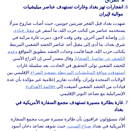
★
العراق
انفجارات تهز بغداد وغارات تستهدف عناصر ميليشيات
موالية لإيران
شهدت بغداد قبل الفجر ضربتين جويتين، حيث أصاب صاروخ منزلًا
يستخدمه عناصر من كتائب حزب الله، ما أسفر عن
مقتل قيادي
بارز
وإصابة اثنين آخرين. وفي وقت لاحق، دمرت غارة مركبة في
شرق بغداد، ما أدى إلى مقتل أحد عناصر الحشد الشعبي المرتبط
بكتائب حزب الله، فيما قامت وحدات الحشد بتطويق المواقع
وعدم
الكشف عن تفاصيل الضحايا.
وقال مصدر أمني إن الذراع الأمني
للحشد الشعبي تولى التحقيق في الحادث، بعد سلسلة غارات
استهدفت مواقع الميليشيات المرتبطة بتصعيد الصراع
الإقليمي بين
الولايات المتحدة وإيران. وأفادت تقارير إعلامية غير مؤكدة بأن عدة
قيادات من الحشد الشعبي أضيفت إلى
«قائمة الأهداف»
الإسرائيلية مع تصاعد التوتر الإقليمي.
غارة بطائرة مسيرة تستهدف مجمع السفارة الأمريكية في
بغداد
أفاد مسؤولون عراقيون بأن طائرة مسيرة ضربت مجمع السفارة
الأمريكية في بغداد
صباح السبت،
حيث شوهد تصاعد دخان أسود