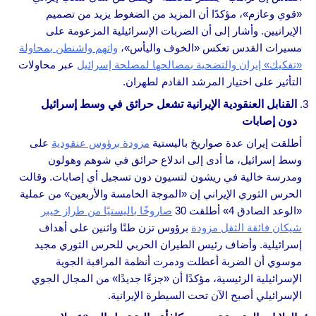
«قوي وعازم»، مؤكدًا أن المزيد من الضغوط يزيد من تصميم
الإيرانيين. وأشار إلى أن الضربات الإسرائيلية المزعومة على
مسيرات القدس تعكس «الخوف واليأس»،
واتهم واشنطن بمحاولة
«تفكيك» إيران والتضحية بمصالحها لمصلحة إسرائيل
عبر محاولات
التأثير على اختيار المرشد القادم لطهران.
القنابل العنقودية الإيرانية تشعل حرائق في وسط إسرائيل
دون إصابات
أطلقت إيران عدة صواريخ باليستية
مزودة برؤوس عنقودية
على
وسط إسرائيل، ما أدى إلى اندلاع حرائق في شوهم وهولون
ومدرسة خالية في ريشون لتسيون دون تسجيل أي إصابات. وقالت
الحرس الثوري الإيراني إن «الموجة الخامسة والأربعين» من عملية
«الوعد الصادق 4» أطلقت 30
صاروخًا باليستيًا من طراز خيبر
شيكان فائقة الثقل مزودة
برؤوس تزن طنًا واثنين على أهداف
إسرائيلية. وأضاف رئيس الطيران الحربي للحرس الثوري مجيد
موسوي أن الضربة أعطلت ودمرت أنظمة المراقبة الجوية
الإسرائيلية الرئيسية، مؤكدًا أن «جزءًا جديدًا» من المجال الجوي
الإسرائيلي أصبح الآن تحت السيطرة الإيرانية.