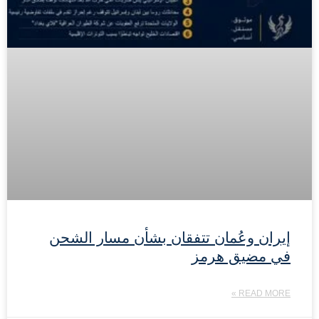
إيران وعُمان تتفقان بشأن مسار الشحن
في مضيق هرمز
READ MORE »