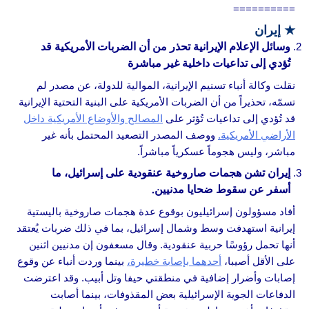
==========
★
إيران
وسائل الإعلام الإيرانية تحذر من أن الضربات الأمريكية قد
تُؤدي إلى تداعيات داخلية غير مباشرة
نقلت وكالة أنباء تسنيم الإيرانية، الموالية للدولة، عن مصدر لم
تسمّه، تحذيراً من أن الضربات الأمريكية على البنية التحتية الإيرانية
قد تُؤدي إلى تداعيات تُؤثر على
المصالح والأوضاع الأمريكية داخل
الأراضي الأمريكية.
ووصف المصدر التصعيد المحتمل بأنه غير
مباشر، وليس هجوماً عسكرياً مباشراً.
إيران تشن هجمات صاروخية عنقودية على إسرائيل، ما
أسفر عن سقوط ضحايا مدنيين.
أفاد مسؤولون إسرائيليون بوقوع عدة هجمات صاروخية باليستية
إيرانية استهدفت وسط وشمال إسرائيل، بما في ذلك ضربات يُعتقد
أنها تحمل رؤوسًا حربية عنقودية. وقال مسعفون إن مدنيين اثنين
على الأقل أصيبا،
أحدهما بإصابة خطيرة،
بينما وردت أنباء عن وقوع
إصابات وأضرار إضافية في منطقتي حيفا وتل أبيب. وقد اعترضت
الدفاعات الجوية الإسرائيلية بعض المقذوفات، بينما أصابت