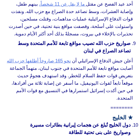
أحد عيد الفصح عن مقتل
ما لا يقل عن 11 شخصاً،
بينهم طفل،
وإصابة العشرات، وسط تصاعد حدة الصراع مع حزب الله. ونفذت
قوات الدفاع الإسرائيلية عمليات مداهمات، وقتلت مسلحين،
واستولت على أسلحة، وقصفت مواقع بنية تحتية، في حين أصدرت
تحذيرات بالإخلاء في بيروت، مسجلةً بذلك أحد أكثر الأيام دموية.
صواريخ حزب الله تصيب مواقع تابعة للأمم المتحدة وسط
تصاعد الصراع في لبنان
أعلن جيش الدفاع الإسرائيلي أن
نحو 165 صاروخاً أطلقها حزب الله
أصابت مواقع تابعة للأمم المتحدة في جنوب لبنان، متهماً الجماعة
بتعريض قوات حفظ السلام للخطر. وقد استهدف هجومٌ حديث
موقعاً تابعاً لقوات اليونيفيل، ما أسفر عن إصابة ثلاثة من أفرادها،
في حين أكدت إسرائيل استمرارها في التنسيق مع قوات الأمم
المتحدة.
========
★
الخليج
دول الخليج تُبلغ عن هجمات إيرانية بطائرات مسيرة
وصواريخ على بنى تحتية للطاقة