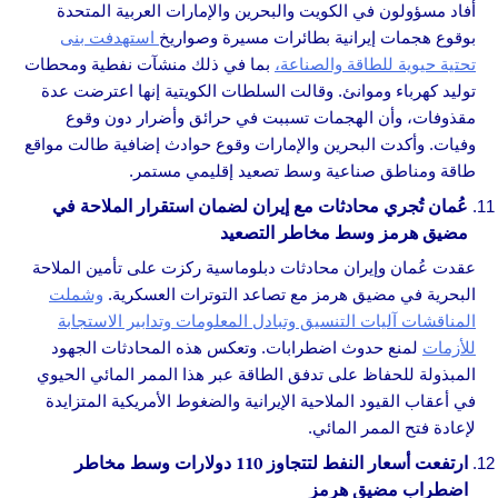
أفاد مسؤولون في الكويت والبحرين والإمارات العربية المتحدة
بوقوع هجمات إيرانية بطائرات مسيرة وصواريخ
استهدفت بنى
تحتية حيوية للطاقة والصناعة،
بما في ذلك منشآت نفطية ومحطات
توليد كهرباء وموانئ. وقالت السلطات الكويتية إنها اعترضت عدة
مقذوفات، وأن الهجمات تسببت في حرائق وأضرار دون وقوع
وفيات. وأكدت البحرين والإمارات وقوع حوادث إضافية طالت مواقع
طاقة ومناطق صناعية وسط تصعيد إقليمي مستمر.
عُمان تُجري محادثات مع إيران لضمان استقرار الملاحة في
مضيق هرمز وسط مخاطر التصعيد
عقدت عُمان وإيران محادثات دبلوماسية ركزت على تأمين الملاحة
البحرية في مضيق هرمز مع تصاعد التوترات العسكرية.
وشملت
المناقشات آليات التنسيق وتبادل المعلومات وتدابير الاستجابة
للأزمات
لمنع حدوث اضطرابات. وتعكس هذه المحادثات الجهود
المبذولة للحفاظ على تدفق الطاقة عبر هذا الممر المائي الحيوي
في أعقاب القيود الملاحية الإيرانية والضغوط الأمريكية المتزايدة
لإعادة فتح الممر المائي.
ارتفعت أسعار النفط لتتجاوز 110 دولارات وسط مخاطر
اضطراب مضيق هرمز