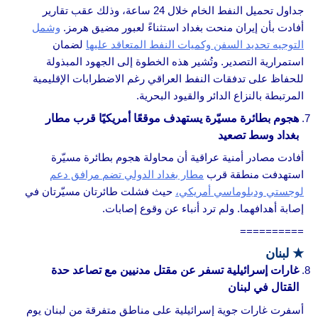
جداول تحميل النفط الخام خلال 24 ساعة، وذلك عقب تقارير
أفادت بأن إيران منحت بغداد استثناءً لعبور مضيق هرمز.
وشمل
التوجيه تحديد السفن وكميات النفط المتعاقد عليها
لضمان
استمرارية التصدير. وتُشير هذه الخطوة إلى الجهود المبذولة
للحفاظ على تدفقات النفط العراقي رغم الاضطرابات الإقليمية
المرتبطة بالنزاع الدائر والقيود البحرية.
هجوم بطائرة مسيّرة يستهدف موقعًا أمريكيًا قرب مطار
بغداد وسط تصعيد
أفادت مصادر أمنية عراقية أن محاولة هجوم بطائرة مسيّرة
استهدفت منطقة قرب
مطار بغداد الدولي تضم مرافق دعم
لوجستي ودبلوماسي أمريكي،
حيث فشلت طائرتان مسيّرتان في
إصابة أهدافهما. ولم ترد أنباء عن وقوع إصابات.
==========
★
لبنان
غارات إسرائيلية تسفر عن مقتل مدنيين مع تصاعد حدة
القتال في لبنان
أسفرت غارات جوية إسرائيلية على مناطق متفرقة من لبنان يوم