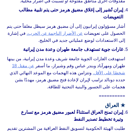
مقذوفات أخرى مناطق مفتوحة أو تسببت في أضرار محلية.
إيران تُشير إلى إغلاق مضيق هرمز حتى يتم تلبية مطالب
التعويضات
أشار مسؤولون إيرانيون إلى أن مضيق هرمز سيظل مغلقاً حتى يتم
الحصول على تعويضات
عن الأضرار الناجمة عن الحرب،
في إشارة
إلى الاستعدادات لوضع عملياتي جديد في الخليج.
غارات جوية تستهدف جامعة طهران وعدة مدن إيرانية
استهدفت الغارات الجوية جامعة شريف وعدة مدن إيرانية، من بينها
طهران ومهرآباد وبندر عباس وقم وشيراز، ما أسفر
عن مقتل 18
شخصًا على الأقل.
وتتزامن هذه الهجمات مع الموعد النهائي الذي
حدده دونالد ترامب لإيران لإعادة فتح مضيق هرمز، مهددًا بشن
هجمات على الجسور والبنية التحتية للطاقة.
==========
★
العراق
إيران تمنح العراق استثناءً لعبور مضيق هرمز مع تسارع
وتيرة تخطيط تصدير النفط
طلبت الهيئة الحكومية لتسويق النفط العراقية من المشترين تقديم