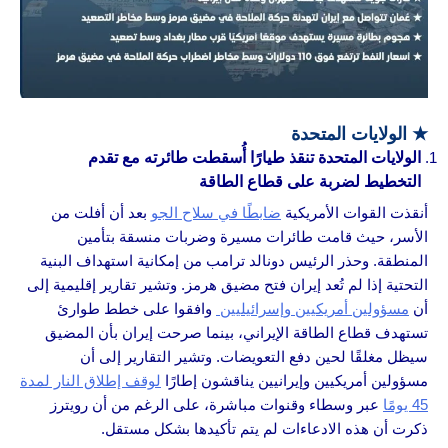
★
الولايات المتحدة
الولايات المتحدة تنقذ طيارًا أُسقطت طائرته مع تقدم
التخطيط لضربة على قطاع الطاقة
أنقذت القوات الأمريكية
ضابطًا في سلاح الجو
بعد أن أفلت من
الأسر، حيث قامت طائرات مسيرة وضربات منسقة بتأمين
المنطقة. وحذر الرئيس دونالد ترامب من إمكانية استهداف البنية
التحتية إذا لم تُعد إيران فتح مضيق هرمز. وتشير تقارير إقليمية إلى
أن
مسؤولين أمريكيين وإسرائيليين
وافقوا على خطط طوارئ
تستهدف قطاع الطاقة الإيراني، بينما صرحت إيران بأن المضيق
سيظل مغلقًا لحين دفع التعويضات. وتشير التقارير إلى أن
مسؤولين أمريكيين وإيرانيين يناقشون إطارًا
لوقف إطلاق النار لمدة
45 يومًا
عبر وسطاء وقنوات مباشرة، على الرغم من أن رويترز
ذكرت أن هذه الادعاءات لم يتم تأكيدها بشكل مستقل.