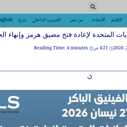
الإقليم
الأبحاث
من نحن
التدريب الداخلي
تبرع
nglish
لايات المتحدة لإعادة فتح مضيق هرمز وإنهاء ا
4:21 ص
minutes
4
Reading Time: