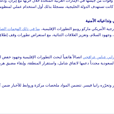
وقوات من جيشها في الإمارات العربية المتحدة خلال حربها مع إيران، وذلك 
ة كانت تستهدف الدولة الخليجية، مسجلةً بذلك أول استخدام عملي لمنظوم
وتداعياته الأمنية
ارجية الأمريكي ماركو روبيو التطورات الإقليمية،
بما في ذلك الهجمات الصارو
جهود السلام، وتعزيز العلاقات الثنائية، مع استعراض تطورات وقف إطلاق 
إيراني عباس عراقجي
اتصالاً هاتفياً لبحث التطورات الإقليمية وجهود خفض 
 السعودية مجدداً دعمها لاتفاق شامل، واستقرار المنطقة، وإبقاء مضيق هرمز
اكر وتحرّره رانيا قيسر. تتضمن المواد ملخصات مركزة وروابط للأخبار ضمن كل