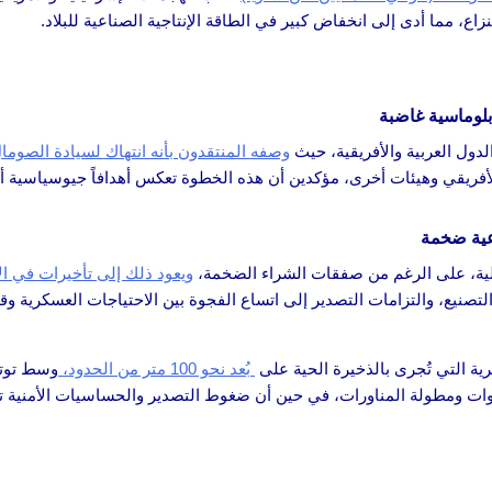
 مما أدى إلى انخفاض كبير في الطاقة الإنتاجية الصناعية للبلاد.
دبلوماسية غاضبة
لدول العربية والأفريقية، حيث
وصفه المنتقدون بأنه انتهاك لسيادة الصوما
د الأفريقي وهيئات أخرى، مؤكدين أن هذه الخطوة تعكس أهدافاً جيوسياسية 
عية ضخمة
ئيلية، على الرغم من صفقات الشراء الضخمة،
ويعود ذلك إلى تأخيرات في ا
تصنيع، والتزامات التصدير إلى اتساع الفجوة بين الاحتياجات العسكرية وقد
رية التي تُجرى بالذخيرة الحية على
بُعد نحو 100 متر من الحدود،
وسط توتر
وات ومطولة المناورات، في حين أن ضغوط التصدير والحساسيات الأمنية 