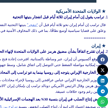
★
الولايات المتحدة الأمريكية
ترامب يقول إن أمام إيران ثلاثة أيام قبل انفجار بنيتها التحتية
قال ترامب إن أمام إيران نحو ثلاثة أيام قبل أن
“تنفجر”
بنيتها التحتية الن
وعلق على قضايا سياسية أوسع نطاقًا، بما في ذلك المخاوف الأمنية في 
==========
★ إيران
إيران تقترح اتفاقاً بشأن مضيق هرمز على الولايات المتحدة لإنهاء ال
ذكر موقع أكسيوس أن إيران، عبر وساطة باكستانية، اقترحت إعادة فتح 
ترامب إمكانية مواصلة الضغط حتى التوصل إلى اتفاق شامل، وسط جهود د
وزير الخارجية الإيراني يتوجه إلى روسيا بينما يدعو ترامب إلى المحاد
سافر وزير الخارجية الإيراني عباس عراقجي إلى روسيا لإجراء محادثات م
ومضيق هرمز. وقال الرئيس الأمريكي دونالد ترامب إن بإمكان إيران “الات
إقليميين رغم وجود خلافات عميقة.
انخفض إنتاج الصلب في إيران بنسبة 30% بعد الهجمات الإسرائيلية الأمريكية
ذكرت صحيفة اعتماد الإيرانية أن إنتاج الصلب انخفض بنسبة
تتراوح بين 25 و30% (حوالي 10 ملايين طن سنوياً)