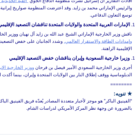
أفادت التقارير أن إسرائيل نشرت منظومة الدفاع الجوي
“القبة الحديدية”
والرئيس الإماراتي محمد بن زايد. وقد اعترضت المنظومة صواريخ إيراني
توسع التعاون الدفاعي.
الإمارات العربية المتحدة والولايات المتحدة تناقشان التصعيد الإقليمي 
ناقش وزير الخارجية الإماراتي الشيخ عبد الله بن زايد آل نهيان ووزير الخ
وإمدادات الطاقة والاستقرار العالمي.
وشدد الجانبان على خفض التصعيد، و
الإقليمية الراهنة.
وزيرا خارجية السعودية وإيران يناقشان خفض التصعيد الإقليمي
أجرى وزير الخارجية السعودي الأمير فيصل بن فرحان
ووزير الخارجية ال
الدبلوماسية ووقف إطلاق النار بين الولايات المتحدة وإيران، بينما أكدت
========
★ تنويه:
“الفينيق الباكر” هو موجز لأخبار متعددة المصادر يُعدّه فريق الفينيق الب
بالضرورة عن وجهة نظر المركز الأمريكي لدراسات الشام.