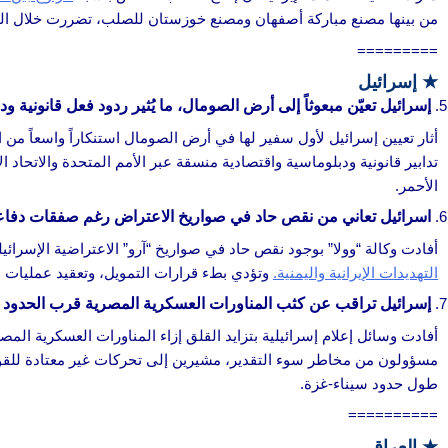
من بينها مصنع مباركة أصفهان ومصنع خوزستان للصلب، تضررت خلال النزاع،
=========
★
إسرائيل
إسرائيل تعيّن مبعوثاً إلى أرض الصومال، ما يُثير ردود فعل قانونية و
أثار تعيين إسرائيل لأول سفير لها في أرض الصومال استنكاراً واسعاً من ا
تدابير قانونية ودبلوماسية واقتصادية منسقة عبر الأمم المتحدة والاتحا
الأحمر.
اسرائيل تعاني من نقص حاد في صواريخ الاعتراض رغم صفقات دفا
أفادت وكالة “وولا” بوجود نقص حاد في صواريخ “آرو” الاعتراضية الإسرا
التهديدات الإيرانية واليمنية.
وتؤدي بطء قرارات التمويل، وتعقيد عمليات ال
إسرائيل تراقب عن كثب المناورات العسكرية المصرية قرب الحدود
أفادت وسائل إعلام إسرائيلية بتزايد القلق إزاء المناورات العسكرية المص
مسؤولون من مخاطر سوء التقدير، مشيرين إلى تحركات غير معتادة للق
طول حدود سيناء-غزة.
==========
★
العراق