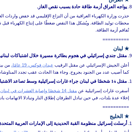
يواجه العراق أزمة طاقة حادة بسبب نقص الغاز.
حذرت وزارة الكهرباء العراقية من أن النزاع الإقليمي قد خفض واردات ال
محطات توليد الطاقة. ويُشكل هذا النقص ضغطًا على إنتاج الكهرباء قبل 
تُفاقم أزمة الطاقة.
==========
★
لبنان
مقتل جندي إسرائيلي في هجوم بطائرة مسيرة خلال اشتباكات لبناني
أعلن الجيش الإسرائيلي عن مقتل الرقيب
عيدان فوكس، 19 عامًا،
من بيت
كما أصيب عدد من الجنود بجروح. وجاء هذا الحادث عقب تجدد المناوشا
مقتل 14 شخصًا في لبنان جراء غارات إسرائيلية وسط تصاعد الاشتباكات الحدودية
أسفرت غارات إسرائيلية عن
مقتل 14 شخصًا وإصابة العشرات في لبنان،
إخلاء عدة بلدات، في حين تبادل الطرفان إطلاق النار وتبادلا الاتهامات ب
==========
★
الخليج
أرسلت إسرائيل منظومة القبة الحديدية إلى الإمارات العربية المتحد