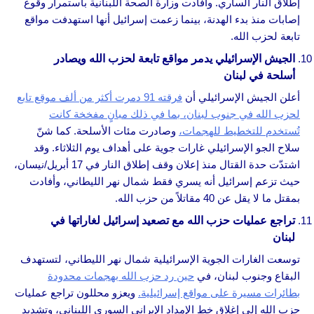
إطلاق النار الساري. وأفادت وزارة الصحة اللبنانية باستمرار وقوع
إصابات منذ بدء الهدنة، بينما زعمت إسرائيل أنها استهدفت مواقع
تابعة لحزب الله.
الجيش الإسرائيلي يدمر مواقع تابعة لحزب الله ويصادر
أسلحة في لبنان
أعلن الجيش الإسرائيلي أن
فرقته 91 دمرت أكثر من ألف موقع تابع
لحزب الله في جنوب لبنان، بما في ذلك مبانٍ مفخخة كانت
تُستخدم للتخطيط للهجمات،
وصادرت مئات الأسلحة. كما شنّ
سلاح الجو الإسرائيلي غارات جوية على أهداف يوم الثلاثاء. وقد
اشتدّت حدة القتال منذ إعلان وقف إطلاق النار في 17 أبريل/نيسان،
حيث تزعم إسرائيل أنه يسري فقط شمال نهر الليطاني، وأفادت
بمقتل ما لا يقل عن 40 مقاتلاً من حزب الله.
تراجع عمليات حزب الله مع تصعيد إسرائيل لغاراتها في
لبنان
توسعت الغارات الجوية الإسرائيلية شمال نهر الليطاني، لتستهدف
البقاع وجنوب لبنان، في
حين رد حزب الله بهجمات محدودة
بطائرات مسيرة على مواقع إسرائيلية.
ويعزو محللون تراجع عمليات
حزب الله إلى إغلاق خط الإمداد الإيراني السوري اللبناني، وتشديد