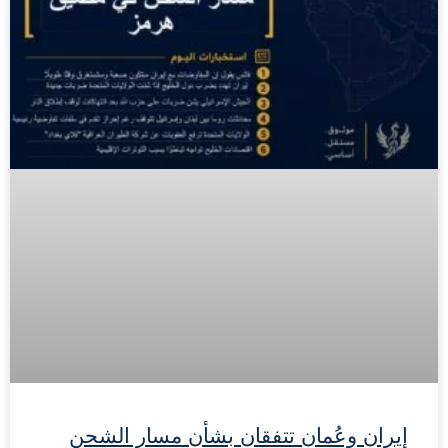
إيران وعُمان تتفقان بشأن مسار الشحن