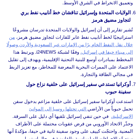
وتعميق الانخراط في الشرق الأوسط.
الولايات المتحدة وإسرائيل تناقشان خط أنابيب نفط بري
لتجاوز مضيق هرمز
تُشير تقارير إلى أن إسرائيل والولايات المتحدة تدرسان مشروعًا
استراتيجيًا لخط أنابيب نفط عابر للقارات لتجاوز مضيق هرمز،
من
خلال نقل النفط الخام برًا من الإمارات عبر السعودية والأردن وصولًا
إلى ميناء حيفا في إسرائيل،
وفقًا لشبكة i24NEWS. ويرتبط هذا
المخطط بمبادرات أوسع للبنية التحتية الإقليمية، ويهدف إلى تقليل
الاعتماد على الممرات البحرية المعرضة للمخاطر، مع تعزيز الربط
في مجالي الطاقة والتجارة.
أوكرانيا تستدعي سفير إسرائيل على خلفية نزاع حول
سفينة حبوب
استدعت أوكرانيا سفير إسرائيل على خلفية مزاعم بدخول سفن
تحمل حبوباً من الأراضي
التي تحتلها روسيا إلى الموانئ
الإسرائيلية،
في حين تنفي إسرائيل تلقيها أي دليل على السرقة.
وحذّر الاتحاد الأوروبي من فرض عقوبات محتملة على الأطراف
المعنية. واحتجّت كييف على وجود سفينة ثانية في حيفا، مؤكدةً أنها
ستصعّد الإجراءات الدبلوماسية والقانونية في حال استمرار