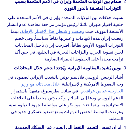
صدام بين الولايات المتحدة وإيران في الأمم المتحدة بسبب
التوترات المتعلقة بالدور النووي
نشبت خلافات بين الولايات المتحدة وإيران في الأمم المتحدة على
خلفية اختيار طهران نائبةً لرئيس مؤتمر مراجعة معاهدة عدم انتشار
الأسلحة النووية، حيث
وصفت واشنطن هذا الاختيار بالإهانة،
بينما
رفضت إيران هذه الاتهامات واعتبرتها نفاقاً سياسياً. وفي خضم
التوترات النووية الأوسع نطاقاً، اقترحت إيران تأجيل المحادثات
لحين تسوية الحرب والنزاعات البحرية في الخليج، في حين أكد
ترامب مجدداً على الخطوط الحمراء الصارمة.
بوتين يُشيد بالمقاومة الإيرانية ويُجدد الدعم خلال المحادثات
أشاد الرئيس الروسي فلاديمير بوتين بالشعب الإيراني لصموده في
وجه الضغوط الأمريكية والإسرائيلية
خلال محادثاته مع وزير
الخارجية عباس عراقجي
في سانت بطرسبرغ، متعهداً باستمرار
الدعم الروسي ودعا إلى السلام. وأكد بوتين مجدداً على العلاقات
الاستراتيجية، بينما حثت موسكو على مواصلة الجهود الدبلوماسية
وعرضت التوسط لخفض التوترات ومنع تصعيد عسكري جديد في
المنطقة.
إيران تسعى لتصدير النفط إلى الصين عبر السكك الحديدية