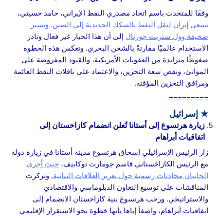
وفقًا للمتحدث باسم اتحاد مصدري النفط الإيراني، حامد حسيني،
تسعى إيران لنقل النفط بالسكك الحديدية إلى الصين. وتشير
صحيفة وول ستريت جورنال
إلى أن هذا الخيار غير فعال ونادر
الاستخدام عالميًا مقارنةً بالشحن البحري. وتعكس هذه الخطوة
ضغوطًا متزايدة من العقوبات الأمريكية، والقيود المفروضة على
الموانئ، ونقص سعة التخزين، والاعتماد على ناقلات النفط العائمة
ومرافق التخزين المؤقتة.
=========
★
إسرائيل
زيارة هرتسوغ إلى أستانا تُعلن انضمام كازاخستان إلى
اتفاقيات أبراهام
زار الرئيس الإسرائيلي إسحاق هرتسوغ مدينة أستانا في زيارة دولة
مع الرئيس الكازاخستاني قاسم جومارت توكاييف،
حيث أجرى
الجانبان محادثات رسمية حول تعزيز العلاقات الثنائية.
وتركزت
المناقشات على توسيع التعاون الدبلوماسي والاقتصادي
والاستراتيجي. ورحب هرتسوغ بنية كازاخستان الانضمام إلى
اتفاقيات أبراهام، واصفاً إياها بأنها خطوة نحو الاستقرار الإقليمي