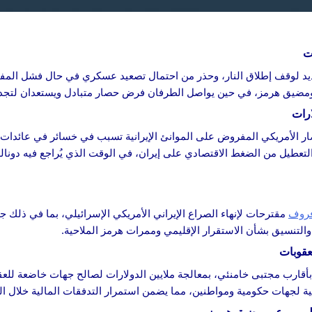
ت
يد لوقف إطلاق النار، وحذر من احتمال تصعيد عسكري في حال فشل المفاو
مضيق هرمز، في حين يواصل الطرفان فرض حصار متبادل ويستعدان لتجدد
ارات
حصار الأمريكي المفروض على الموانئ الإيرانية تسبب في خسائر في عائدات ا
التعطيل من الضغط الاقتصادي على إيران، في الوقت الذي يُراجع فيه دون
فروف
مقترحات لإنهاء الصراع الإيراني الأمريكي الإسرائيلي، بما في ذلك 
والتنسيق بشأن الاستقرار الإقليمي وممرات هرمز الملاحية.
عقوبات
أقارب مجتبى خامنئي، بمعالجة ملايين الدولارات لصالح جهات خاضعة للع
مية لجهات حكومية ومواطنين، مما يضمن استمرار التدفقات المالية خلال ال