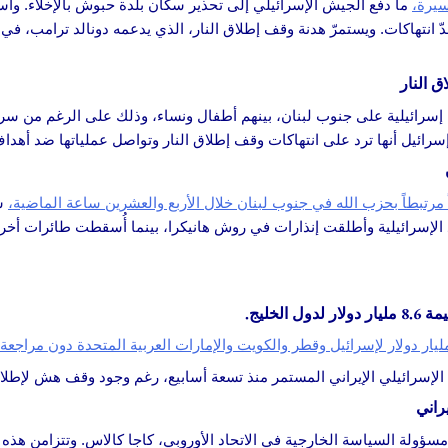
سيرة،
ما دفع الجيش الإسرائيلي إلى تحذير سكان بلدة حبوش بالإخلاء. و
ّ انتهاكات. ويستمرّ هدنة وقف إطلاق النار، الذي يدعمه دونالد ترامب، ف
سرائيلية على جنوب لبنان، بينهم أطفال ونساء، وذلك على الرغم من سري
 إسرائيل أنها ترد على انتهاكات وقف إطلاق النار وتواصل عملياتها ضد أهدا
 مرتبطاً بحزب الله في جنوب لبنان خلال الأربع والعشرين ساعة الماضية،
شم
د الإسرائيلية وأطلقت إنذارات في روش هانيكرا، بينما أُسقطت طائرات أخر
خليج.
لإسرائيلي الإيراني المستمر منذ تسعة أسابيع، رغم وجود وقف هش لإطلاق 
راني
مسؤولة السياسة الخارجية في الاتحاد الأوروبي، كاجا كالاس. وتتزامن هذه 