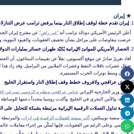
★
إيران
إيران تقدم خطة لوقف إطلاق النار بينما يرفض ترامب عرض التنازلا
أعلن الرئيس الأمريكي دونالد ترامب أنه
“غير راضٍ”
عن مقترح إيران الجد
عرضت مفاوضات على مراحل بشأن تخفيف العقوبات، والقيود النووية، و
الحصار الأمريكي للموانئ الإيرانية يُكبّد طهران خسائر بمليارات الدول
أفاد تقريرٌ صادرٌ عن موقع أكسيوس، نقلاً عن تقييمات البنتاغون، أن ال
تعطل عشرات ناقلات النفط وعشرات الملايين من البراميل. وقد زاد هذا 
طهران وسط توترات الحرب المستمرة.
ناقش عراقجي ولافروف خطط وقف إطلاق النار واستقرار الخليج
ناقش وزير الخارجية الإيراني
عباس عراقجي ونظيره الروسي سيرغي لا
النووية، والأمن البحري في الخليج. وأكدت روسيا مجدداً دعمها للوساطة 
منصة تداول العملات الرقمية الإيرانية مرتبطة بشبكة للتحايل على ال
قامت منصة نوبيتكس،
أكبر منصة للعملات الرقمية في إيران،
والمرتبطة ب
الإسلامي. وعلى الرغم من العقوبات، فإنها تُمكّن من إجراء معاملات عال