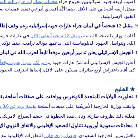
أُصيب أربعة جنود إسرائيليين بجروح جراء
هجمات بطائرات حزب الله الم
مقتل أربعة أشخاص على الأقل، بينما أكّد أفيخاي أدرعي تنفيذ عمليات ضد
القيود الإسرائيلية.
مقتل 12 شخصاً في لبنان جراء غارات جوية إسرائيلية رغم وقف إطلاق النار
أفادت وزارة الصحة اللبنانية
بمقتل 12 شخصاً على الأقل
في غارات جوية إ
الله. وتتواصل الجهود الدبلوماسية التي يدعمها دونالد ترامب، بينما تؤكد
الجيش الإسرائيلي يعلن تدمير أربعين موقعاً تابعاً لحزب الله في لبنان
أعلن الجيش الإسرائيلي أنه شنّ غارات جوية
ودمر أكثر من أربعين موقعاً
كما أفاد باعتراض أربع طائرات مسيّرة على الأقل، إحداها اخترقت الحدو
==========
★
الخليج
تجاوزت الولايات المتحدة الكونغرس ووافقت على صفقات أسلحة بقيمة 8.6 مليار دولار لدول ال
وافقت وزارة الخارجية الأمريكية على مبيعات أسلحة
بقيمة تزيد عن 8.6 مليار دولار لإسرائيل وقطر والكويت والإمارات العربية المتحدة دون مراجعة الكونغرس،
مُعللة ذلك بظروف طارئة. وتأتي هذه الخطوة في خضم الصراع الأمريكي ا
محادثات سعودية أوروبية تتناول التصعيد الإقليمي والاتفاق النووي الإي
ناقش وزير الخارجية السعودي،
فيصل بن فرحان،
التطورات الإقليمية مع 