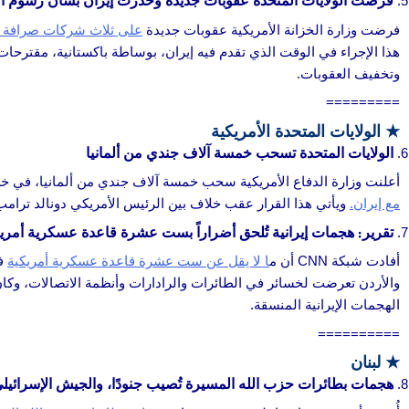
فرضت الولايات المتحدة عقوبات جديدة وحذرت إيران بشأن رسوم ا
فرضت وزارة الخزانة الأمريكية عقوبات جديدة
على ثلاث شركات صرافة إي
هذا الإجراء في الوقت الذي تقدم فيه إيران، بوساطة باكستانية، مقترحات
وتخفيف العقوبات.
=========
★
الولايات المتحدة الأمريكية
الولايات المتحدة تسحب خمسة آلاف جندي من ألمانيا
أعلنت وزارة الدفاع الأمريكية سحب خمسة آلاف جندي من ألمانيا، في خ
مع إيران.
ويأتي هذا القرار عقب خلاف بين الرئيس الأمريكي دونالد ترام
تقرير: هجمات إيرانية تُلحق أضراراً بست عشرة قاعدة عسكرية أمر
أفادت شبكة CNN أن م
ا لا يقل عن ست عشرة قاعدة عسكرية أمريكية
في
والأردن تعرضت لخسائر في الطائرات والرادارات وأنظمة الاتصالات، وكان
الهجمات الإيرانية المنسقة.
==========
★
لبنان
هجمات بطائرات حزب الله المسيرة تُصيب جنودًا، والجيش الإسرائيلي ي