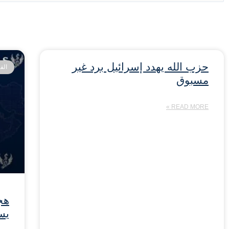
حزب الله يهدد إسرائيل برد غير
الف
مسبوق
READ MORE »
هج
يسف