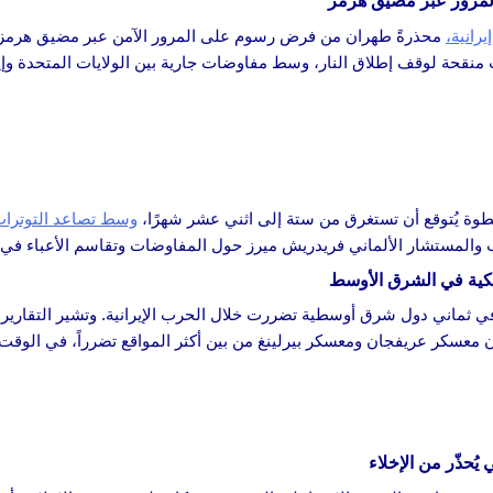
لمرور عبر مضيق هرمز
رانية،
محذرةً طهران من فرض رسوم على المرور الآمن عبر مضيق هرمز، 
 منقحة لوقف إطلاق النار، وسط مفاوضات جارية بين الولايات المتحدة وإي
طوة يُتوقع أن تستغرق من ستة إلى اثني عشر شهرًا،
وسط تصاعد التوترات
ب والمستشار الألماني فريدريش ميرز حول المفاوضات وتقاسم الأعباء في ح
يكية في الشرق الأوسط
 ثماني دول شرق أوسطية تضررت خلال الحرب الإيرانية. وتشير التقارير 
 معسكر عريفجان ومعسكر بيرلينغ من بين أكثر المواقع تضرراً، في الوقت 
ُحذّر من الإخلاء