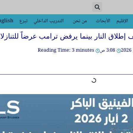
الإقليم
الأبحاث
من نحن
التدريب الداخلي
تبرع
nglish
إطلاق النار بينما يرفض ترامب عرضاً للتنازل
3:08 ص
minutes
3
Reading Time: