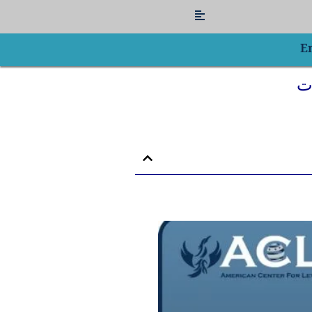
Flyout
Menu
E
ات