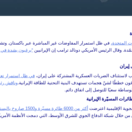
ة
يات المتحدة،
في ظل استمرار المفاوضات غير المباشرة عبر باكستان. وتشير ال
ّدة. وقال الرئيس الأمريكي دونالد ترامب إن الإيرانيين
“يرغبون بشدة في ا
إيران
مب لاستئناف الضربات العسكرية المشتركة على إيران،
في ظل استمرار تعثر 
ون خططًا لشنّ هجمات تستهدف البنية التحتية للطاقة الإيرانية.
وناقش رئيس
اطة سعيًا للتوصل إلى اتفاق دائم.
ئرات المسيّرة الإيرانية
الجوية الإقليمية اعترضت
أكثر من 6000 طائرة مسيّرة و1500 صاروخ باليستي
ق من خلال شبكة الدفاع الجوي للشرق الأوسط، التي دمجت الأنظمة الأمريكي