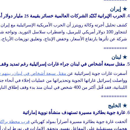
★
إيران
الحرب الإيرانية تُكبّد الشركات العالمية خسائر بقيمة 25 مليار دولار أمريكي، والعدد في ازدياد
كشف تحليل أجرته وكالة رويترز أن الحرب الأمريكية الإسرائيلية مع إيران
شركة عن تأثرها بارتفاع الأسعار، وخفض الإنتاج، وتعليق توزيعات الأربا
=========
★
لبنان
مقتل سبعة أشخاص في لبنان جراء غارات إسرائيلية رغم تمديد وقف إ
أسفرت غارات جوية إسرائيلية عن
مقتل سبعة أشخاص في لبنان، بينهم قائ
وواصلت إسرائيل غاراتها الجوية وتحذيراتها من عمليات إخلاء في أنحاء 
اللبنانية، فقد قُتل أكثر من 400 شخص في لبنان منذ بدء وقف إطلاق النار.
==========
★
الخليج
غارة جوية بطائرة مسيرة تستهدف منشأة نووية إماراتية
ألحقت غارة جوية بطائرة مسيرة أضراراً بمولد كهربائي
قرب محطة براكة ل
هجمات مستقبلية على المفاعل نفسه. وتحقق الإمارات في تورط إيران أ