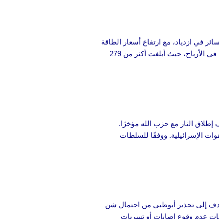
سائر في ازدياد، مع ارتفاع أسعار الطاقة
لتتجاوز 100 دولار أمريكي للبرميل، واضطراب سلاسل التوريد. وتواجه شركات الطيران وصناعة السيارات وشركات السلع الاستهلاكية خسائر فادحة في الأرباح، حيث أبلغت أكثر من 279
طلاق النار مع حزب الله مؤخرًا.
ات الإسرائيلية. ووفقًا للسلطات
دف إلى تحذير أبوظبي من احتمال شن
ات عدم وقوع إصابات أو تسربات