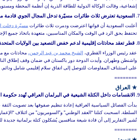
إشعاعية، وقالت الوكالة الدولية للطاقة الذرية إن أنظمة المحطة ومستوي
السعودية تعترض ثلاث طائرات مسيّرة تدخل المجال الجوي قادمة من
أعلنت السعودية أن قواتها اعترضت ودمرت ثلاث طائرات
مسيّرة دخلت ال
تحتفظ بحق الرد في الوقت والمكان المناسبين، متعهدة باتخاذ جميع الإجر
قطر تعقد محادثات إقليمية لدعم خفض التصعيد بين الولايات المتحدة
عقد رئيس الوزراء القطري،
الشيخ محمد بن عبد الرحمن،
محادثات مع مسؤ
واشنطن وطهران. وأيدت الدوحة دور باكستان في ضمان وقف إطلاق النا
على استئناف المفاوضات للتوصل إلى اتفاق سلام إقليمي شامل ودائم.
========
★
العراق
الانقسامات داخل الكتلة الشيعية في البرلمان العراقي تُهدد حكومة ا
بدأت الفصائل السياسية العراقية إعادة تنظيم صفوفها بعد تصويت الثقة
السلطة. انسحبت كتلتا “العقد الوطني” و”السومريون” من ائتلاف “الإعما
تُشير التقارير إلى أن قادة شيعة منافسين يُشكلون كتلة برلمانية جدي
========
★ تنويه: