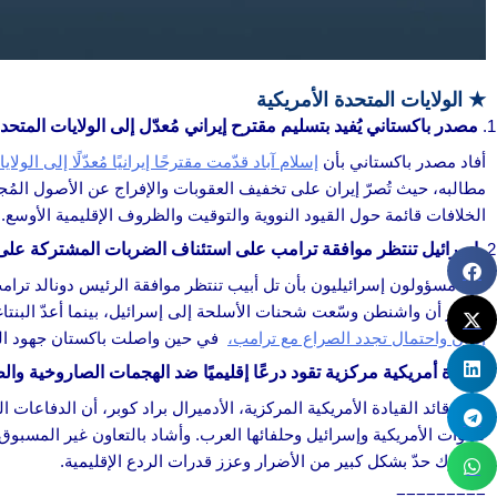
★
الولايات المتحدة الأمريكية
مصدر باكستاني يُفيد بتسليم مقترح إيراني مُعدّل إلى الولايات المتحد
أفاد مصدر باكستاني بأن
إسلام آباد قدّمت مقترحًا إيرانيًا مُعدّلًا إلى الولا
مطالبه، حيث تُصرّ إيران على تخفيف العقوبات والإفراج عن الأصول المُجم
الخلافات قائمة حول القيود النووية والتوقيت والظروف الإقليمية الأوسع.
إسرائيل تنتظر موافقة ترامب على استئناف الضربات المشتركة على 
أفاد مسؤولون إسرائيليون بأن تل أبيب تنتظر موافقة الرئيس دونالد ترا
تقارير أن واشنطن وسّعت شحنات الأسلحة إلى إسرائيل، بينما أعدّ البنتاغ
إيران واحتمال تجدد الصراع مع ترامب،
في حين واصلت باكستان جهود الوس
قيادة أمريكية مركزية تقود درعًا إقليميًا ضد الهجمات الصاروخية والطا
أعلن قائد القيادة الأمريكية المركزية، الأدميرال براد كوبر، أن الدفاعات 
للقوات الأمريكية وإسرائيل وحلفائها العرب. وأشاد بالتعاون غير المسبو
مشترك حدّ بشكل كبير من الأضرار وعزز قدرات الردع الإقليمية.
=========