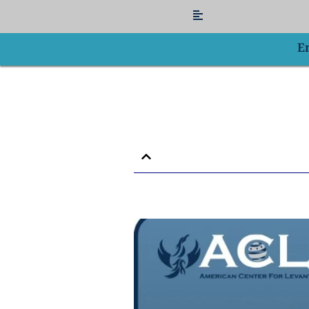
Flyout
Menu
E