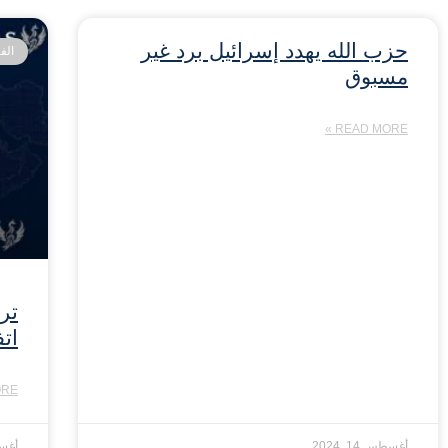
حزب الله يهدد إسرائيل برد غير
الف
مسبوق
READ MORE »
تر
ات
E »
أغسطس 14, 2024
أغسطس