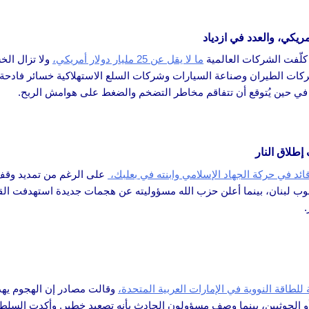
 كلّفت الشركات العالمية
ما لا يقل عن 25 مليار دولار أمريكي،
ولا تزال الخ
ح، في حين يُتوقع أن تتفاقم مخاطر التضخم والضغط على هوامش الربح.
طلاق النار
د في حركة الجهاد الإسلامي وابنته في بعلبك،
على الرغم من تمديد وقف إ
جنوب لبنان، بينما أعلن حزب الله مسؤوليته عن هجمات جديدة استهدفت القو
لطاقة النووية في الإمارات العربية المتحدة،
وقالت مصادر إن الهجوم يه
و الحوثيين، بينما وصف مسؤولون الحادث بأنه تصعيد خطير. وأكدت السلط