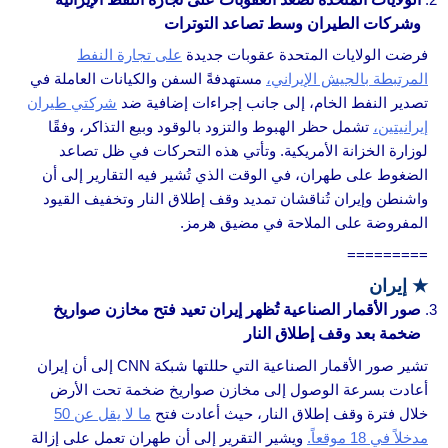
وشركات الطيران وسط تصاعد التوترات
فرضت الولايات المتحدة عقوبات جديدة
على تجارة النفط
المرتبطة بالجيش الإيراني،
مستهدفةً السفن والكيانات العاملة في
تصدير النفط الخام، إلى جانب إجراءات إضافية ضد
شركتي طيران
إيرانيتين،
تشمل حظر الهبوط والتزود بالوقود وبيع التذاكر، وفقًا
لوزارة الخزانة الأمريكية. وتأتي هذه التحركات في ظل تصاعد
الضغوط على طهران، في الوقت الذي تُشير فيه التقارير إلى أن
واشنطن وإيران تُناقشان تمديد وقف إطلاق النار وتخفيف القيود
المفروضة على الملاحة في مضيق هرمز.
=========
★
إيران
صور الأقمار الصناعية تُظهر إيران تعيد فتح مخازن صواريخ
ضخمة بعد وقف إطلاق النار
تشير صور الأقمار الصناعية التي حللتها شبكة CNN إلى أن إيران
أعادت بسرعة الوصول إلى مخازن صواريخ ضخمة تحت الأرض
خلال فترة وقف إطلاق النار، حيث أعادت فتح
ما لا يقل عن 50
مدخلاً في 18 موقعاً.
ويشير التقرير إلى أن طهران تعمل على إزالة