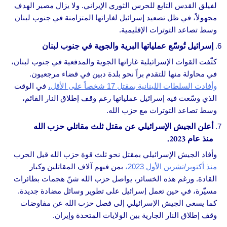
لفيلق القدس التابع للحرس الثوري الإيراني. ولا يزال مصير الهدف
مجهولاً، في ظل تصعيد إسرائيل لغاراتها المتزامنة في جنوب لبنان
وسط تصاعد التوترات الإقليمية.
إسرائيل تُوسّع عملياتها البرية والجوية في جنوب لبنان
كثّفت القوات الإسرائيلية غاراتها الجوية والمدفعية في جنوب لبنان،
في محاولة منها للتقدم براً نحو بلدة دبين في قضاء مرجعيون.
وأفادت السلطات اللبنانية بمقتل 17 شخصاً على الأقل،
في الوقت
الذي وسّعت فيه إسرائيل عملياتها رغم وقف إطلاق النار القائم،
وسط تصاعد التوترات مع حزب الله.
أعلن الجيش الإسرائيلي عن مقتل ثلث مقاتلي حزب الله
منذ عام 2023.
وأفاد الجيش الإسرائيلي بمقتل نحو ثلث قوة حزب الله قبل الحرب
منذ أكتوبر/تشرين الأول 2023،
بمن فيهم آلاف المقاتلين وكبار
القادة. ورغم هذه الخسائر، يواصل حزب الله شنّ هجمات بطائرات
مسيّرة، في حين تعمل إسرائيل على تطوير وسائل مضادة جديدة.
كما يسعى الجيش الإسرائيلي إلى فصل حزب الله عن مفاوضات
وقف إطلاق النار الجارية بين الولايات المتحدة وإيران.