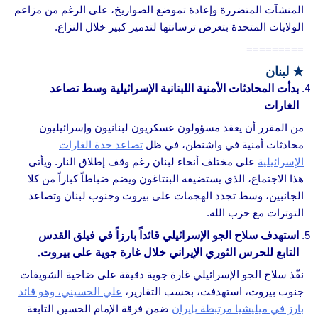
المنشآت المتضررة وإعادة تموضع الصواريخ، على الرغم من مزاعم
الولايات المتحدة بتعرض ترسانتها لتدمير كبير خلال النزاع.
=========
★
لبنان
بدأت المحادثات الأمنية اللبنانية الإسرائيلية وسط تصاعد
الغارات
من المقرر أن يعقد مسؤولون عسكريون لبنانيون وإسرائيليون
محادثات أمنية في واشنطن، في ظل
تصاعد حدة الغارات
الإسرائيلية
على مختلف أنحاء لبنان رغم وقف إطلاق النار. ويأتي
هذا الاجتماع، الذي يستضيفه البنتاغون ويضم ضباطاً كباراً من كلا
الجانبين، وسط تجدد الهجمات على بيروت وجنوب لبنان وتصاعد
التوترات مع حزب الله.
استهدف سلاح الجو الإسرائيلي قائداً بارزاً في فيلق القدس
التابع للحرس الثوري الإيراني خلال غارة جوية على بيروت.
نفّذ سلاح الجو الإسرائيلي غارة جوية دقيقة على ضاحية الشويفات
جنوب بيروت، استهدفت، بحسب التقارير،
علي الحسيني، وهو قائد
بارز في ميليشيا مرتبطة بإيران
ضمن فرقة الإمام الحسين التابعة