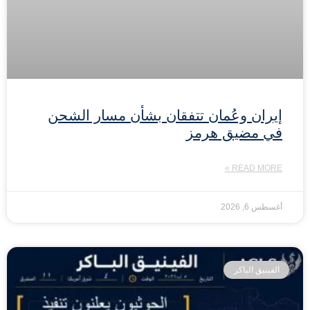
إيران وعُمان تتفقان بشأن مسار الشحن
في مضيق هرمز
READ MORE »
أغسطس 6, 2026
الفينيق الباكر