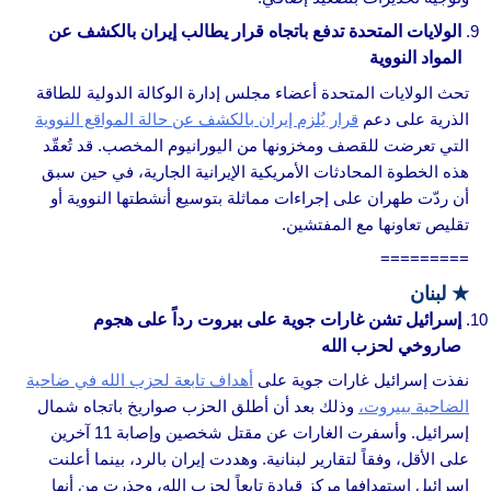
الولايات المتحدة تدفع باتجاه قرار يطالب إيران بالكشف عن
المواد النووية
تحث الولايات المتحدة أعضاء مجلس إدارة الوكالة الدولية للطاقة
الذرية على دعم
قرار يُلزم إيران بالكشف عن حالة المواقع النووية
التي تعرضت للقصف ومخزونها من اليورانيوم المخصب. قد تُعقّد
هذه الخطوة المحادثات الأمريكية الإيرانية الجارية، في حين سبق
أن ردّت طهران على إجراءات مماثلة بتوسيع أنشطتها النووية أو
تقليص تعاونها مع المفتشين.
=========
★
لبنان
إسرائيل تشن غارات جوية على بيروت رداً على هجوم
صاروخي لحزب الله
نفذت إسرائيل غارات جوية على
أهداف تابعة لحزب الله في ضاحية
الضاحية ببيروت،
وذلك بعد أن أطلق الحزب صواريخ باتجاه شمال
إسرائيل. وأسفرت الغارات عن مقتل شخصين وإصابة 11 آخرين
على الأقل، وفقاً لتقارير لبنانية. وهددت إيران بالرد، بينما أعلنت
إسرائيل استهدافها مركز قيادة تابعاً لحزب الله، وحذرت من أنها