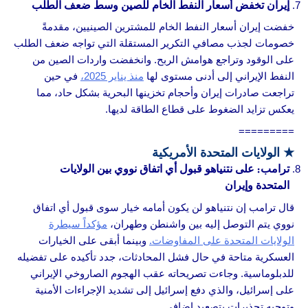
إيران تخفض أسعار النفط الخام للصين وسط ضعف الطلب
خفضت إيران أسعار النفط الخام للمشترين الصينيين، مقدمةً
خصومات لجذب مصافي التكرير المستقلة التي تواجه ضعف الطلب
على الوقود وتراجع هوامش الربح. وانخفضت واردات الصين من
النفط الإيراني إلى أدنى مستوى لها
منذ يناير 2025،
في حين
تراجعت صادرات إيران وأحجام تخزينها البحرية بشكل حاد، مما
يعكس تزايد الضغوط على قطاع الطاقة لديها.
=========
★
الولايات المتحدة الأمريكية
ترامب: على نتنياهو قبول أي اتفاق نووي بين الولايات
المتحدة وإيران
قال ترامب إن نتنياهو لن يكون أمامه خيار سوى قبول أي اتفاق
نووي يتم التوصل إليه بين واشنطن وطهران،
مؤكداً سيطرة
الولايات المتحدة على المفاوضات.
وبينما أبقى على الخيارات
العسكرية متاحة في حال فشل المحادثات، جدد تأكيده على تفضيله
للدبلوماسية. وجاءت تصريحاته عقب الهجوم الصاروخي الإيراني
على إسرائيل، والذي دفع إسرائيل إلى تشديد الإجراءات الأمنية
وتوجيه تحذيرات بتصعيد إضافي.