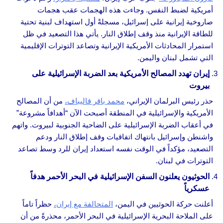
أمريكية لضبط النفس. وجاءت هذه الهجمات عقب هجمات
صاروخية إيرانية على إسرائيل، مسجلةً أول استهداف لبنية تحتية
للطاقة الإيرانية منذ وقف إطلاق النار. يأتي هذا التصعيد في ظل
استمرار المحادثات الأمريكية الإيرانية وتصاعد التوترات الإقليمية
التي تشمل لبنان واليمن.
إيران تهدد المصالح الأمريكية بعد الضربة الإسرائيلية على
بيروت
حذر رئيس البرلمان الإيراني،
محمد باقر قاليباف،
من أن المصالح
الأمريكية والإسرائيلية في المنطقة أصبحت الآن “أهدافاً مشروعة”
في أعقاب الضربة الإسرائيلية على الضاحية الجنوبية لبيروت. واتهم
واشنطن وإسرائيل بانتهاك اتفاقيات وقف إطلاق النار ودعم
التصعيد، مؤكداً في الوقت نفسه استعداد إيران للرد وسط تصاعد
التوترات في لبنان.
الحوثيون يعلنون السفن الإسرائيلية في البحر الأحمر هدفاً
عسكرياً
أعلنت حركة الحوثيين في اليمن،
المتحالفة مع إيران،
حظراً تاماً
على الملاحة البحرية الإسرائيلية في البحر الأحمر، محذرةً من أن