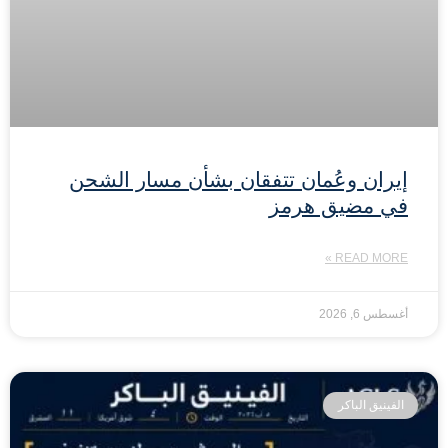
إيران وعُمان تتفقان بشأن مسار الشحن
في مضيق هرمز
READ MORE »
أغسطس 6, 2026
الفينيق الباكر