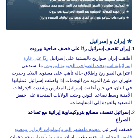
★
إيران و إسرائيل
إيران تقصف إسرائيل ردًا على قصف ضاحية بيروت
أطلقت إيران صواريخ باليستية على إسرائيل
ردًا على غارة
إسرائيلية استهدفت الضواحي الجنوبية لبيروت،
ما استدعى
اعتراض الصواريخ وإطلاق حالة تأهب على مستوى البلاد. وحذرت
طهران من شنّ المزيد من الهجمات إذا واصلت إسرائيل عملياتها
في لبنان، في حين أغلقت إسرائيل المدارس وشددت الإجراءات
الأمنية وسط تصاعد التوتر. وحثت الولايات المتحدة على خفض
التصعيد والعودة إلى المفاوضات.
إسرائيل تقصف مصانع بتروكيماوية إيرانية مع تصاعد
الصراع
قصفت إسرائيل
مجمع ماهشهر البتروكيماويات الإيراني ومصنع
قارون المجاور له
جنوب غرب إيران،
متسببةً بأضرار،
رغم دعوات