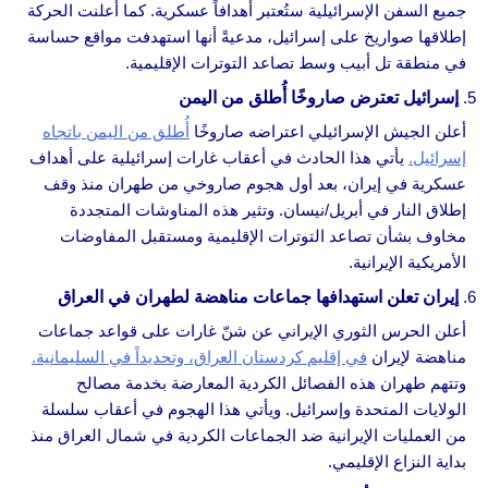
جميع السفن الإسرائيلية ستُعتبر أهدافاً عسكرية. كما أعلنت الحركة
إطلاقها صواريخ على إسرائيل، مدعيةً أنها استهدفت مواقع حساسة
في منطقة تل أبيب وسط تصاعد التوترات الإقليمية.
إسرائيل تعترض صاروخًا أُطلق من اليمن
أعلن الجيش الإسرائيلي اعتراضه صاروخًا
أُطلق من اليمن باتجاه
إسرائيل.
يأتي هذا الحادث في أعقاب غارات إسرائيلية على أهداف
عسكرية في إيران، بعد أول هجوم صاروخي من طهران منذ وقف
إطلاق النار في أبريل/نيسان. وتثير هذه المناوشات المتجددة
مخاوف بشأن تصاعد التوترات الإقليمية ومستقبل المفاوضات
الأمريكية الإيرانية.
إيران تعلن استهدافها جماعات مناهضة لطهران في العراق
أعلن الحرس الثوري الإيراني عن شنّ غارات على قواعد جماعات
مناهضة لإيران
في إقليم كردستان العراق، وتحديداً في السليمانية.
وتتهم طهران هذه الفصائل الكردية المعارضة بخدمة مصالح
الولايات المتحدة وإسرائيل. ويأتي هذا الهجوم في أعقاب سلسلة
من العمليات الإيرانية ضد الجماعات الكردية في شمال العراق منذ
بداية النزاع الإقليمي.