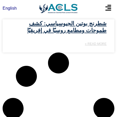
خطي
Flyout
English
لى
Menu
لمحتوى
شطرنج بوتين الجيوسياسي: كشف
طموحات ومطامع روسيّا في إفريقيّا
READ MORE »