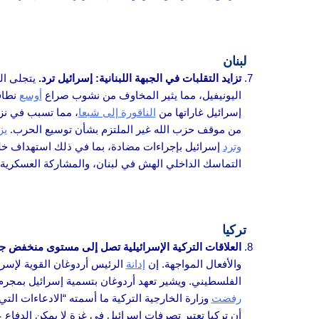
لبنان
تزايد التقلبات في الجبهة اللبنانية: إسرائيل ترد.
يتجلى ال
اليونيفيل، مما يثير المخاوف من نشوب صراع
أوسع
نطاقا
إسرائيل غاراتها من
الناقورة إلى شبعا
، مما تسبب في نزو
من موقف حزب الله غير الملتزم بشأن توسيع الحرب.
يز
وترد
إسرائيل بإجراءات مضادة، بما في ذلك استهداف خلي
التماسك الداخلي الهش في لبنان، والمشاركة العسكرية 
تركيا
العلاقات التركية الإسرائيلية تصل إلى مستوى منخفض جد
والأفعال المواجهة. إن
إدانة
الرئيس أردوغان القوية لإسر
الفلسطيني. ويشير تعهد أردوغان بتسمية إسرائيل بمجرم 
رفضت
وزارة الخارجية التركية ما أسمته “الادعاءات التي
أن تركيا تعتبر تصرفات إسرائيل في غزة لا يمكن الدفاع 