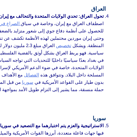
العراق
تحول العراق: تحدي الولايات المتحدة والتحالف مع إيران
اصطفاف العراق مع إيران، وخاصة في سياق
الصراع في
للحصول على أنظمة دفاع جوي إلى شعور متزايد بالضعف أم
وحتى إيران موردين محتملين لهذه الأنظمة تكشف عن تنوع
المنطقة. ويشكل
تخصيص
العراق مبلغ 2.3
سياسية. فهو يربط العراق بشكل أوثق بالقضية الفلسطين
في بغداد بعدًا سياسيًا داخليًا للتحديات التي تواجه الس
الولايات المتحدة، خاصة في ضوء الدعم الأمريكي لإسرائي
المسلحة داخل البلاد. وتتوافق هذه
الفصائل
مع الأهداف ال
بدون طيار على القواعد الأمريكية في
سوريا
من قبل المق
حملة منسقة، مما يشير إلى التزام طويل الأمد بمواجهة ال
سوريا
الاستراتيجية والعزم يتم اختبارهما مع التصعيد في سوريا.
فيها جهات فاعلة متعددة، أبرزها القوات الأمريكية والم