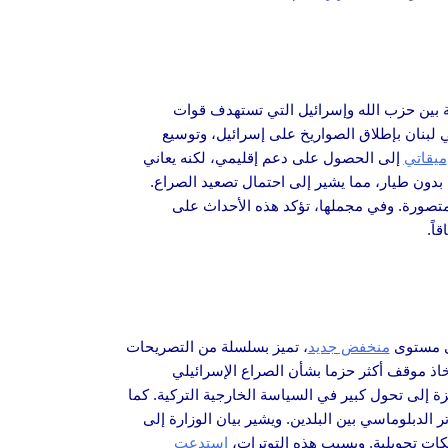
ة بين حزب الله وإسرائيل التي تستهدف قوات
في لبنان بإطلاق الصواريخ على إسرائيل، وتوسيع
ميقاتي
إلى الحصول على دعم إقليمي، لكنه يعاني
 بدون طيار، مما يشير إلى احتمال تصعيد الصراع.
متصورة. وفي مجملها، تؤكد هذه الأحداث على
اً.
لى مستوى
منخفض جديد
، تميز بسلسلة من التصريحات
اذ موقف أكثر حزما بشأن الصراع الإسرائيلي
 إلى تحول كبير في السياسة الخارجية التركية. كما
 الدبلوماسي بين البلدين. ويشير بيان الوزارة إلى
يكات تحويلية. وبسبب هذه التوترات،
استدعت