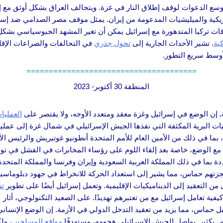
أوسع الدعوات لوقف إطلاق النار في غزة. ويتحالف العراق بشكل أوثق مع إ
ة والميليشيات المدعومة من إيران. يمثل موقف مصر الصدامي ضد إسرائيل تح
علاقات تركيا المتدهورة مع إسرائيل يمكن أن تغير المشهد الجيوسياسي بشكل
ية
. تشير الأحداث الجارية إلى
تحول جذري
في التحالفات والصراعات الإق
أوسط سريع التطور.
======================================
المنطقة 30 أكتوبر- 2023
.
إن الوضع في إسرائيل وغزة معقد ومتعدد الأوجه، ولا يقتصر على
العمليا
مليات البرية المكثفة التي نفذها الجيش الإسرائيلي في شمال غزة إلى عملي
، بما في ذلك من الأمين العام للأمم المتحدة أنطونيو غوتيريش والرئيس ال
له مع الوضع، خاصة بعد إلقاء اللوم على رؤساء المخابرات في الفشل في 
ددة بما في ذلك المملكة العربية السعودية وإيران وفرنسا والمملكة المتح
جزتهم حماس، مما يشير إلى استعداد الحركة للانخراط في جهود دبلوماسي
ن التعقيد إلى الديناميكيات الإقليمية. وتعمل إسرائيل أيضًا على تطوير
تش
كيفية تعامل إسرائيل مع من تعتبرهم تهديدًا. على الصعيد التكنولوجي، أثا
حماس، مما يزيد من تعقيد التدخل الدولي في الأزمة. إن الوضع الإنسا
ض بكثير. يواصل الجيش الإسرائيلي هجومه، مستهدفًا
مواقع المسلحين
، ول