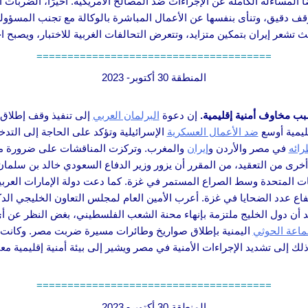
ا المساءلة الكاملة عن الإجراءات ضد المصالح الأمريكية. أخيرًا، الضربات 
ف دقيق، وتنأى بنفسها عن الأعمال المباشرة بالوكالة مع تجنب المسؤولية
عر إيران بتمكين متزايد، وتتعرض التحالفات الغربية للاختبار، ويصبح ا
======================================
المنطقة 30 أكتوبر- 2023
بب مخاوف أمنية إقليمية.
إن دعوة
البرلمان العربي
إلى تنفيذ وقف إطلاق ا
ليمية أوسع
ضد الأعمال العسكرية
الإسرائيلية وتؤكد على الحاجة إلى التدخ
رائه
في مصر والأردن و
إيران
والمغرب. وتركزت المناقشات على ضرورة م
رى من التعقيد، من المقرر أن يزور وزير الدفاع السعودي خالد بن سلما
يات المتحدة وسط الصراع المستمر في غزة. كما دعت دولة الإمارات العرب
اع عدد الضحايا في غزة. أعرب الأمين العام لمجلس التعاون الخليجي الد
كد أن دول الخليج ملتزمة بإنهاء محنة الشعب الفلسطيني، بغض النظر عن أ
اعة الحوثي
اليمنية بإطلاق صواريخ وطائرات مسيرة ضربت مصر. وكانت
 ذلك إلى تشديد الإجراءات الأمنية في مصر ويشير إلى بيئة أمنية إقليمي
======================================
المنطقة 30 أكتوبر- 2023