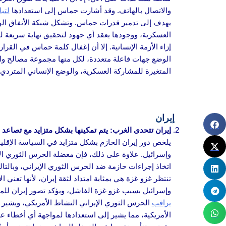
والاتصال بالهاتف. وقد أشارت حماس إلى استعدادها
لتب
يهدف إلى تدمير قدرات حماس. وتشكل شبكة الأنفاق الواس
العسكرية، ووجودها يعقد أي جهود لتحقيق نهاية سريعة ل
إزاء الأزمة الإنسانية. إلا أن إغفال كلمة حماس في القر
الوضع جهات فاعلة متعددة، لكل منها مجموعة مصالح واس
المتغيرة للمشاركة العسكرية، والوضع الإنساني المتردي
إيران
إيران تتحدى الغرب: يتم تمكينها بشكل متزايد مع تصاعد
يلخص دور إيران الحازم بشكل متزايد في السياسة الإقل
وإسرائيل. علاوة على ذلك، فإن معضلة الحرس الثوري الإ
اتخاذ إجراءات حازمة ضد الحرس الثوري الإيراني، وبالتا
تنتظر غزو غزة هي بمثابة امتداد لثقة إيران، لأنها تع
وإسرائيل بسبب غزو غزة الفاشل، ويؤكد تصور إيران للمق
يراقب
الحرس الثوري الإيراني النشاط الأمريكي، ويشير إ
الأمريكية، مما يشير إلى استعدادها لمواجهة أي أخطاء عس