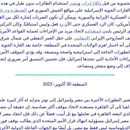
ة محسوبة من قبل
وكلاء إيران
. و
يشير
استخدام الطائرات بدون طيار في هذه 
الغارات الجوية الإسرائيلية على مواقع الجيش السوري في
القنيطرة ودرعا
العسكرية الإيرانية والسورية. ويمكن أن تكون الضربات إشارة لكل من القو
ريكي، كان الرد العسكري حتى الآن رد فعل وليس استباقيًا. وكان التركي
ى الرئيس بايدن
استعداده
لاتخاذ مزيد من الإجراءات لحماية القواعد الأمريكي
صف الصاروخي الإيراني
الانتقامي
على حقل العمر النفطي في شمال شرق سوري
أنه اختبار لعزم الولايات المتحدة في المنطقة، خاصة بعد الغارة الجوية ا
تطورات الحاجة إلى استراتيجية واضحة ومنسقة. وقد يؤدي الموقف الأمر
إجراءات الأحادية التي تتخذها إسرائيل، فإن تحسين التنسيق أمر ضروري لت
راف إلى وضع متفجر ومتصاعد.
======================================
المنطقة 30 أكتوبر- 2023
ير التطورات الأخيرة بين مصر وإسرائيل إلى توتر متزايد له آثار كبيرة ع
فيا إلى أن القاهرة مستعدة لاتخاذ موقف أكثر تصادمية. إن حقيقة أن مصر
الذي اتبعته القاهرة في تعاملها مع تل أبيب. فضلاً عن ذلك فإن انتقاد مصر
 مصر إسرائيل مسؤولية انتهاك قرار الأمم المتحدة الذي يطالب بوقف فور
الدبلوماسية ليس فقط مع مصر، بل أيضًا مع الجهات الفاعلة الدولية الأخرى