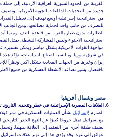
القريبة من الحدود السورية العراقية الأردنية، إلى حمل
جديدة من التحديات للدفاعات الجوية الأمريكية. وتضيف 
من استراتيجية إسرائيلية أوسع تهدف إلى تعطيل القدرات 
للتصرف من جانب واحد لحماية مصالحها. ومن الجانب الأم
الطائرات بدون طيار بالقرب من قاعدة التنف. وبينما أبد
استراتيجية الاحتواء وليس المشاركة النشطة. يمثل الق
مواجهة القوات الأمريكية بشكل مباشر ويمكن تفسيره على 
في شرق سوريا. وبالنسبة لصناع السياسات، تؤكد هذه ال
إيران وغيرها من الجهات المعادية بشكل أكبر. ونظراً لل
باختصار، يشير تصاعد الأنشطة العسكرية من جميع الأط
مصر وشمال أفريقيا
العلاقات المصرية الإسرائيلية في خطر وتتحدى التاريخ.
تش
الصارم
لإسرائيل
بشأن العمليات العسكرية في ممر فيلادل
مع إسرائيل تمثل خروجًا كبيرًا عن النهج الحذر التاريخي 
يضيف طبقة أخرى من التعقيد إلى العلاقة بينهما. وتحمل
عوائق إلى غزة. وقد يؤدي هذا إلى توتر علاقات إسرائيل 