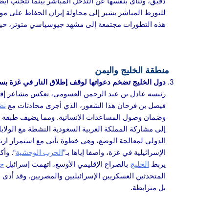
دقيق، وتنأى بنفسها عن التدخل المباشر بينما تتجنب أيضً
للتورط المباشر يشير إلى محاولة إيران الحفاظ على موق
هذه التطورات مجتمعة إلى مشهد جيوسياسي متوتر، حيث تش
منطقة الخليج واليمن
دول الخليج تضخم دعواتها لوقف إطلاق النار في غزة بس
رئيسه عادل بن عبد الرحمن العسومي، تعكس مشاعر إق
فيصل بن فرحان هذا الشعور، الذي أجرى محادثات مع
نظ
وضمان وصول المساعدات الإنسانية. ومما يضيف طبقة أخ
إلى مشاركة المملكة العربية السعودية النشطة مع الولا
الدولي لمعالجة الوضع، وهي خطوة تأتي مع استمرار ارتف
الإسرائيلية في غزة، واصفا إياها بـ”
الحرب الوحشية
“. وأ
يربط
الخليج
بالصراع الإقليمي الأوسع، اتهمت إسرائيل
جم
المتحدثين العسكريين الإسرائيليين والمصريين. وقد أدى
بل مترابطة.