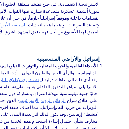
الاستراتيجية الاقتصادية، في حين تضخم منطقة الخليج ال
سوريا أنشطة عسكرية متصاعدة تشارك فيها القوات الأمريكي
انقسامات داخلية وموقفاً إسرائيلياً حازماً، في حين أن 
وتصاعد الصراعات، وبيئة مليئة بالتحديات
للسياسة الأمريك
العميق لهذا الأسبوع من أجل فهم دقيق لمشهد الشرق ال
إسرائيل والأراضي الفلسطينية
الأصداء العالمية والحرب المتقلبة والتوترات الدبلوماسية
الدبلوماسية، والرأي العام، والقانون الدولي. وأدت الع
وقد أدى ذلك إلى نداءات دولية ل
وقف فوري لإطلاق النار
الإسرائيلي نتنياهو للتدقيق الداخلي بسبب طريقة تعام
حاليًا جهود دبلوماسية لتهدئة الصراع، بمشاركة دول متع
على إطلاق سراح
الرهائن الروس الإسرائيليين
الذين احت
التوترات بين حزب الله وإسرائيل، مما أضاف طبقة أخرى م
كنشطاء إرهابيين. وقد يكون لذلك آثار بعيدة المدى على 
مخاوف بشأن احتمال إساءة استخدام هذه الخدمة من قبل 
شحنة مساعدات حتى الآن، إلا أن الاحتياجات تفوق العر