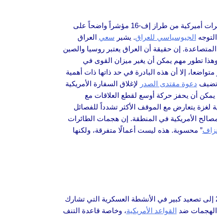
رئيس الوزراء العراقي محمد شياع السوداني استضافة طائرات أميركية من طراز إف-16 مؤشراً واضحاً على
التوجه
الجيوسياسي للعراق
. يشير
سعي
العراق
لمتصاعدة. إن حقيقة أن العراق يعتبر روسيا والصين
وهذا تطور مهم يمكن أن يغير ميزان القوى في
يبدو متواضعا، إلا أن هذه البادرة في حد ذاتها ذات أهمية
. تضيف
دعوة مقتدى الصدر
لإغلاق السفارة الأمريكية
قفه يمكن أن يحفز حركة أوسع لقطع العلاقات مع
 لغزة يتعارض مع الموقف الأكثر تشدداً للفصائل
 المصالح الأمريكية في المنطقة. إن هجمات الطائرات
زاف
” محسوبة. هذه ليست أعمالًا متفرقة، ولكنها
تشير الأحداث التي تتكشف في سوريا في أواخر تشرين الأول/أكتوبر 2023 إلى تصعيد كبير في الأنشطة العسكرية التي تشارك
ة الهجمات ضد
القواعد الأمريكية
، وخاصة قاعدة التنف