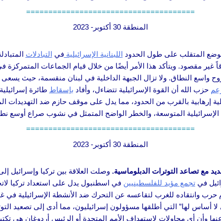
======================================
المنطقة 30 أكتوبر- 2023
وضع المتقلب على طول الحدود
اللبنانية الإسرائيلية
في
التبادلات
المتبادل
ً غير مقصود. ويتأكد هذا الأمر أيضًا من خلال قيام الجماعات المتمركزة 
ح واسع النطاق. ولا تزال الجبهة الداخلية في لبنان منقسمة، حيث يسعى
عم
حزب الله أن القوة الإسرائيلية تتضاءل، وأفاد
بإسقاط
طائرة إسرائيلية
ة إرهابية بالقرب من الحدود، مما يدل على موقف حازم ضد التهديدات ال
الإسرائيلية المتوسعة، والخطر الواضح المتمثل في نشوب صراع أوسع نطاق
======================================
المنطقة 30 أكتوبر- 2023
يد مع تصاعد التوترات الدبلوماسية.
وصلت العلاقة بين تركيا وإسرائيل إ
ائيل في
تجمع مؤيد للفلسطينيين
في اسطنبول يدل على استعداد تركيا لاتخ
حرب وانتقاده للغرب لتقاعسه عن التحرك ضد الأنشطة الإسرائيلية في غزة
 لا أساس لها” التي أطلقها مسؤولون إسرائيليون، مما أدى إلى تصعيد التوتر
عنها وأن أي محاولات لاستهداف الأمم المتحدة أو الرئيس أردوغان هي تكت