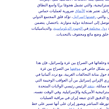
راتيجية، والتي تشمل هجومًا بريًا واسع النطاق
ئيل. تعتبر هذه
الأنفاق
ضرورية لعمليات حماس
، والتي
رفضتها إسرائيل
، تؤكد قلق المجتمع الدولي
لتوصل إلى استجابة دولية متوازنة. باختصار، يتضمن
ة
دول مختلفة
في
الجهود الدبلوماسية
، والديناميكيات
ي خلق وضع مائع ومحفوف بالتحديات.
ة وحلفائها في الصراع بين غزة وإسرائيل، فإن هذا
يتجلى بشكل خاص في
موقفها
من الصراع بين غزة
 حول متانة التحالفات الغربية، مع تردد ألمانيا في
ي الإيراني إسرائيل من أن العواقب الوخيمة التي
 مماثلة،
ينتقد
الرئيس رئيسي الولايات المتحدة
اتيجية الأمريكية والإسرائيلية. وفي الوقت نفسه،
الدقيق الذي تتبعه إيران في مراقبة العمليات
 تورطه المباشر ويصور إيران على أنها تسير على خط