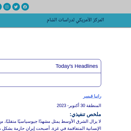
خطي
I
T
F
n
w
a
لى
s
i
c
t
t
e
المركز الأمريكي لدراسات الشام
لمحتوى
a
t
b
g
e
o
r
r
o
a
k
m
Today's Headlines
رانيا قيسر
المنطقة 30 أكتوبر- 2023
ملخص تنفيذي:
لا يزال الشرق الأوسط يمثل مشهدًا جيوسياسيًا متقلبًا، م
الإنسانية المتفاقمة في غزة. أصبحت إيران حازمة بشكل مت