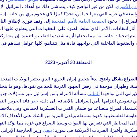
ادل الأسرى
، لكن من غير الواضح كيف يتماشى ذلك مع أهداف إسرائيل الإست
عة في غزة، التي بنتها حماس، تحديًا كبيرًا لأي هجوم بري من جانب إسرا
لصراع. إن دعوة
الجمعية العامة للأمم المتحدة
إلى وقف فوري لإطلاق النار
ار أثار انتقادات، الأمر الذي سلط الضوء على التعقيدات التي ينطوي عليها ا
تراتيجيات خاصة به، مما يجعلها أزمة شديدة التقلب والتعقيد. إن مشارك
، والضغوط الداخلية التي يواجهها قادة مثل نتنياهو، كلها عوامل تساهم ف
======================================
المنطقة 30 أكتوبر- 2023
 الصراع بشكل واضح.
بدءاً بتحدي إيران الجريء الذي يختبر الولايات المتحد
يمية. وطهران موحدة في رفض الجهود الغربية للحد من نفوذها، وهو ما 
يراني التي تواجهها
ألمانيا
: مسألة الالتزام بأمن إسرائيل تثير تساؤلات جدية
لي تشويش التزامها بأمن إسرائيل. بالإضافة إلى ذلك،
حذر
قائد الحرس الثور
ني الاستعداد لصراع متصاعد مع ضمان القدرات العسكرية لحماس. وفي ملاحظة
اومة الفلسطينية كقوة مستقلة ويلقي المزيد من الشك على الأهداف الاستر
لى المخاطر التي تتعرض لها القوات وسط الصراع في غزة، مما يؤكد النهج 
كرية. وأخيرًا، الضربات الأمريكية في سوريا:
ينفي
وزير الخارجية الإيراني