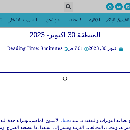
G
Y
L
o
o
i
o
u
n
g
t
k
الفينيق الباكر
الإقليم
الأبحاث
من نحن
التدريب الداخلي
ت
l
u
e
e
b
d
e
i
n
المنطقة 30 أكتوبر- 2023
أكتوبر 30, 2023
7:01 ص
minutes
8
Reading Time:
ع تصاعد التوترات والتعقيدات منذ
تحليل
الأسبوع الماضي. وتتزايد حدة التد
زايد، وتتحدى التحالفات الغربية وتشير إلى استعدادها لتصعيد الصراع. وتو