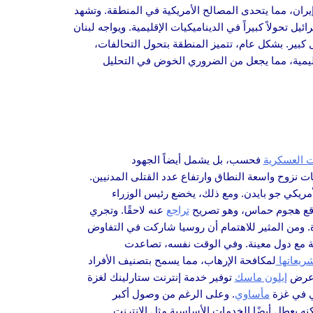
يران، مما يتحدى المصالح الأمريكية في المنطقة. وتشهد
ولاً كبيراً في الديناميكيات الإقليمية. ويواجه لبنان
 كبير. بشكل عام، تتميز المنطقة بتحول التحالفات،
ليمية، مما يجعل من الضروري الخوض في التحليل
ت العسكرية
فحسب، بل يشمل أيضاً الجهود
ات نزوح واسعة النطاق وارتفاع عدد القتلى المدنيين.
أمريكي جو بايدن. ومع ذلك، يخضع رئيس الوزراء
توقع هجوم حماس، وهو تصريح
تراجع
عنه لاحقًا. وتجري
دة. ومن المثير للاهتمام أن روسيا شاركت في التفاوض
ة مع دول معينة. وفي الوقت نفسه، تصاعدت
ريعاتها
لمكافحة الإرهاب، مما يسمح بتصنيف الأفراد
ر عرض
إيلون ماسك
توفير خدمة إنترنت ستارلينك لغزة
ني في غزة
مأساوي
. وعلى الرغم من وصول أكبر
كنه يعطل أيضًا الخدمات الأساسية مثل الإنترنت