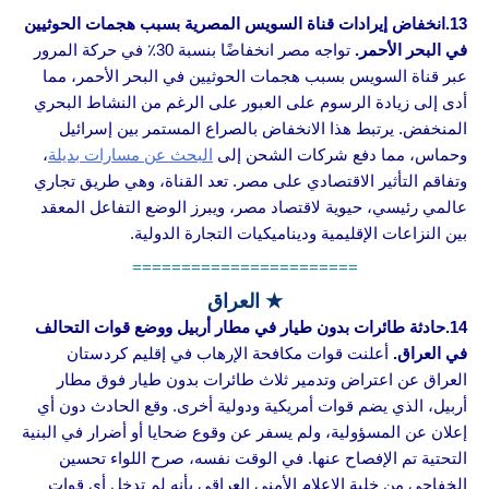
13.انخفاض إيرادات قناة السويس المصرية بسبب هجمات الحوثيين
في البحر الأحمر.
تواجه مصر انخفاضًا بنسبة 30٪ في حركة المرور
عبر قناة السويس بسبب هجمات الحوثيين في البحر الأحمر، مما
أدى إلى زيادة الرسوم على العبور على الرغم من النشاط البحري
المنخفض. يرتبط هذا الانخفاض بالصراع المستمر بين إسرائيل
وحماس، مما دفع شركات الشحن إلى
البحث عن مسارات بديلة
،
وتفاقم التأثير الاقتصادي على مصر. تعد القناة، وهي طريق تجاري
عالمي رئيسي، حيوية لاقتصاد مصر، ويبرز الوضع التفاعل المعقد
بين النزاعات الإقليمية وديناميكيات التجارة الدولية.
=======================
★ العراق
14.حادثة طائرات بدون طيار في مطار أربيل ووضع قوات التحالف
في العراق.
أعلنت قوات مكافحة الإرهاب في إقليم كردستان
العراق عن اعتراض وتدمير ثلاث طائرات بدون طيار فوق مطار
أربيل، الذي يضم قوات أمريكية ودولية أخرى. وقع الحادث دون أي
إعلان عن المسؤولية، ولم يسفر عن وقوع ضحايا أو أضرار في البنية
التحتية تم الإفصاح عنها. في الوقت نفسه، صرح اللواء تحسين
الخفاجي من خلية الإعلام الأمني العراقي بأنه لم تدخل أي قوات