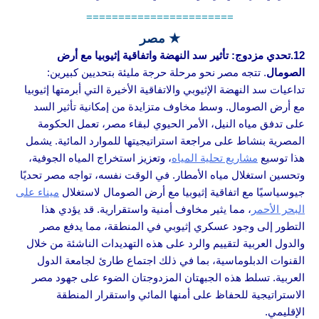
=======================
★ مصر
12.تحدي مزدوج: تأثير سد النهضة واتفاقية إثيوبيا مع أرض
الصومال
. تتجه مصر نحو مرحلة حرجة مليئة بتحديين كبيرين:
تداعيات سد النهضة الإثيوبي والاتفاقية الأخيرة التي أبرمتها إثيوبيا
مع أرض الصومال. وسط مخاوف متزايدة من إمكانية تأثير السد
على تدفق مياه النيل، الأمر الحيوي لبقاء مصر، تعمل الحكومة
المصرية بنشاط على مراجعة استراتيجيتها للموارد المائية. يشمل
هذا توسيع
مشاريع تحلية المياه
، وتعزيز استخراج المياه الجوفية،
وتحسين استغلال مياه الأمطار. في الوقت نفسه، تواجه مصر تحديًا
جيوسياسيًا مع اتفاقية إثيوبيا مع أرض الصومال لاستغلال
ميناء على
البحر الأحمر
، مما يثير مخاوف أمنية واستقرارية. قد يؤدي هذا
التطور إلى وجود عسكري إثيوبي في المنطقة، مما يدفع مصر
والدول العربية لتقييم والرد على هذه التهديدات الناشئة من خلال
القنوات الدبلوماسية، بما في ذلك اجتماع طارئ لجامعة الدول
العربية. تسلط هذه الجبهتان المزدوجتان الضوء على جهود مصر
الاستراتيجية للحفاظ على أمنها المائي واستقرار المنطقة
الإقليمي.