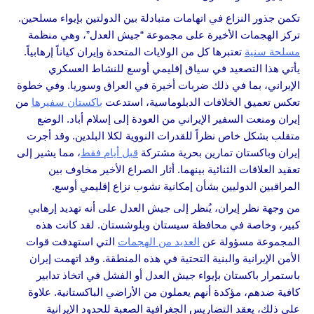
تكمن جذور النزاع في اتهامات متبادلة بين الدولتين بإيواء مسلحين.
تركز الهجمات الأخيرة على مجموعة “جيش العدل”، وهي منظمة
مسلحة سنية
تعتبرها كل من الولايات المتحدة وإيران كياناً إرهابياً.
يأتي هذا التصعيد في سياق إقليمي أوسع للنشاط العسكري
الإيراني، بما في ذلك ضربات أخيرة في العراق وسوريا. وفي خطوة
تعكس تعميق الخلافات الدبلوماسية، استدعت
باكستان سفيرها
من
إيران ومنعت السفير الإيراني من العودة إلى إسلام أباد. الوضع
متقلب بشكل خاص نظراً للقدرات النووية لكلا البلدين. وقد أجرت
إيران وباكستان تمارين بحرية مشتركة
قبل أيام فقط
، مما يشير إلى
تعقيد العلاقات الثنائية بينهما. أثار الصراع الأخير مخاوف بين
المراقبين الدوليين بشأن إمكانية نشوب نزاع إقليمي أوسع.
من وجهة نظر إيران، يُنظر إلى جيش العدل على أنه تهديد إرهابي
كبير، وخاصة في محافظة سيستان وبلوشستان. لقد كانت هذه
المجموعة مسؤولة عن
العديد من الهجمات
التي استهدفت قوات
الأمن الإيرانية والبنية التحتية في هذه المنطقة. وقد اتهمت إيران
باستمرار باكستان بإيواء جيش العدل أو الفشل في اتخاذ تدابير
كافية ضدهم، مؤكدة أنهم يعملون من الأراضي الباكستانية. علاوة
على ذلك، يعقد التضاريس الجغرافية الصعبة للحدود الإيرانية