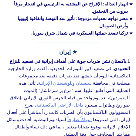
انهيار العدالة: الإفراج عن المشتبه به الرئيسي في انفجار مرفأ
بيروت من التحقيق.
مصر تواجه تحديات مزدوجة: تأثير سد النهضة واتفاقية إثيوبيا
وأرض الصومال.
تركيا تصعد حملتها العسكرية في شمال شرق سوريا.
=======================
★ إيران
1.باكستان تشن ضربات جوية على أهداف إيرانية في تصعيد للنزاع
الحدودي.
في تصعيد كبير للتوترات الحدودية، أكدت وزارة الخارجية
الباكستانية اليوم أن جيشها نفذ ضربات دقيقة ضد مجموعات
مسلحة في محافظة
سيستان وبلوشستان الإيرانية
. تأتي هذه
العملية، التي أطلق عليها اسم “مرغ بر سرماشار” (الموت
للمتمردين)، بعد يوم واحد من قيام الحرس الثوري الإيراني بإطلاق
صواريخ وطائرات مسيرة
داخل الأراضي الباكستانية
. صرح
المسؤولون الباكستانيون بأن الضربات كانت رداً مباشراً على أفعال
إيران، التي اعتبروها
انتهاكاً صارخاً
لسيادتهم الوطنية. أفادت وسائل
الإعلام الإيرانية بوقوع ضحايا مدنيين، بما في ذلك نساء وأطفال،
مما يثير المخاوف حول دقة العملية.