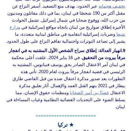
تخفيف هجماته
عبر الحدود، بهدف منع التصعيد. أسفر النزاع عن
مقتل أكثر من 190 شخصًا في لبنان، بما في ذلك مقاتلون ومدنيون
من حزب الله، ووقوع ضحايا في شمال إسرائيل. تشمل الحوادث
الأخيرة إطلاق صواريخ من لبنان باتجاه مواقع إسرائيلية في
مزارع
شبعا
وضربات إسرائيلية انتقامية في مناطق لبنانية متعددة، ما
يشير إلى تصاعد التوترات واحتمالية تفاقم النزاع على طول الحدود.
9.انهيار العدالة: إطلاق سراح الشخص الأول المشتبه به في انفجار
مرفأ بيروت من التحقيق.
في 16 يناير 2024، علقت أعلى محكمة
في لبنان أمر الاعتقال الصادر بحق يوسف فنيانوس، المشتبه به
الرئيسي في قضية انفجار مرفأ بيروت لعام 2020. تأتي هذه
التطورات بعد صدور مذكرة اعتقال ضده من قبل القاضي طارق
بيطار في 2021 بتهم القتل العمد والإهمال. أثار تعليق مذكرة
الاعتقال
غضبًا بين أسر الضحايا
ومنظمات حقوق الإنسان، مما
يسلط الضوء على التحديات القضائية النظامية وغياب المساءلة في
لبنان.
=======================
★ تركيا