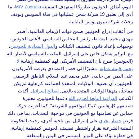
اليوم، أطلق الحوثيون صاروخًا استهدف السفينة
M/V Zografia
، ما
أدى إلى تعليق 19 شركة شحن عملياتها في قناة السويس وتوقف
رحلات شركة نيبون يوسن اليابانية.
في أعقاب إدراج الحوثيين ضمن قوائم الإرهاب العالمية، أصدر
مهدي محمد المشاط، رئيس المجلس السياسي الأعلى للحوثيين،
توجيهات بإعداد قانون لتصنيف الكيانات و
الدول المعادية للحوثيين
،
مع التركيز بشكل خاص على إسرائيل. المكتب السياسي لأنصار الله
(الحوثيين) صرح بأن التصنيف الأمريكي لهم كمنظمة إرهابية
لا
يحمل قيمة عملية
، مشيرًا إلى حصار اقتصادي يفرضه الأمريكيون
على اليمن. من جانبه، اعتبر محمد عبد السلام، الناطق الرسمي
للحوثيين، أن تصنيف الولايات المتحدة لجماعته كإرهابية لم يكن
مفاجئًا، متهمًا الولايات المتحدة بالعمل
لصالح إسرائيل
. أكدت
الكتائب
العراقية التابعة لحزب الله
دعمها للحوثيين، معتبرة
تصنيفهم كإرهابيين “ثمنًا لمواقفهم الشريفة”. كما أعربت حركة
حماس عن تضامنها مع الحوثيين في مواجهة التحديات، بما في ذلك
فرض
حصار بحري
على إسرائيل. من ناحية أخرى، رحبت الحكومة
اليمنية الشرعية بقرار واشنطن تصنيف الحوثيين كمنظمة إرهابية،
في خطوة تؤكد على التوتر المستمر في اليمن والمنطقة.