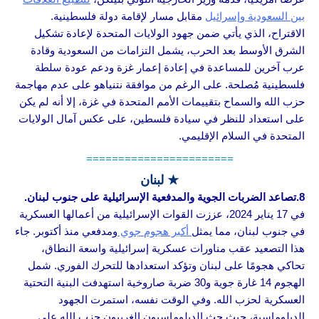
بين السعودية وإسرائيل
مقابل مسار لإقامة دولة فلسطينية.
الاقتراح، الذي يأتي ضمن جهود الولايات المتحدة لإعادة تشكيل
الشرق الأوسط بعد الحرب، يشمل التزامات من السعودية وقادة
عرب آخرين للمساعدة في إعادة إعمار غزة ودعم عودة سلطة
فلسطينية مُصلحة. على الرغم من موافقة نتنياهو على عدم مهاجمة
حزب الله والسماح بتقييمات الأمم المتحدة في غزة، إلا أنه لم يكن
على استعداد للنظر في سيادة فلسطين، على عكس آمال الولايات
المتحدة في السلام الإقليمي.
=======================
★ لبنان
8.تصاعد الضربات الجوية والمدفعية الإسرائيلية على جنوب لبنان.
في 17 يناير 2024، عززت القوات الإسرائيلية من أعمالها العسكرية
في جنوب لبنان، مما يمثل
أكبر هجوم جوي
ومدفعي منذ أكتوبر. جاء
هذا التصعيد عقب مناورات عسكرية إسرائيلية واسعة النطاق،
تحاكي هجومًا على لبنان وتؤكد استعدادها للتحرك الفوري. شمل
الهجوم 14 غارة جوية و30 ضربة صاروخية استهدفت البنية التحتية
العسكرية لحزب الله. وفي الوقت نفسه، استمرت الجهود
الدبلوماسية، حيث حث الدبلوماسيون الغربيون حزب الله على