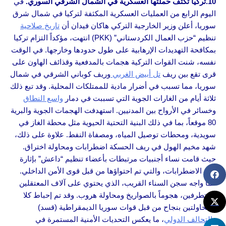
10.تركيا تكثف حملتها العسكرية في الشمال الشرقي السوري.
في
اليوم الرابع من العمليات العسكرية المكثفة لتركيا في شمال شرق
سوريا، أعلن وزير الخارجية التركي هاكان فيدان أن
تاريخ صلاحية
تنظيم “حزب العمال الكردستاني” (PKK) انتهت، مؤكداً التزام تركيا
بمكافحة التهديدات الإرهابية على طول حدودها وخارجها. في الوقت
نفسه، شنت القوات التركية هجمات بالمدفعية وقذائف الهاون على
قرى تقع بين ريف
تل أبيض الغربي
وريف كوباني الشرقي في شمال
سوريا، مما تسبب في أضرار مادية للممتلكات المحلية. وقد تبع ذلك
ثلاثة أيام من الغارات الجوية التي تسببت في دمار
واسع النطاق
وخسائر في الأرواح بين المدنيين. استهدفت الهجمات الجوية والبرية
80 موقعاً، بما في ذلك البنية التحتية الحيوية مثل محطة الغاز في
سويدية، ومحطات توصيل المياه، ومصفاة النفط. علاوة على ذلك،
شهد مخيم الهول في ريف الحسكة اضطرابات ومحاولة اختراق.
حيث قامت نساء أجنبيات مرتبطات بأعضاء تنظيم “داعش” بإثارة
هذه الاضطرابات، والتي تم احتواؤها من قبل قوى الأمن الداخلي.
كما واجه سجن السناء القريب، الذي يحتوي على آلاف المعتقلين
المتطرفين، هجوماً بالصواريخ ومحاولة هروب. وقد تم إحباط كلا
المحاولتين بنجاح من قبل قوات سوريا الديمقراطية (قسد)
و
التحالف الدولي
، ما يعكس التحديات الأمنية المستمرة في