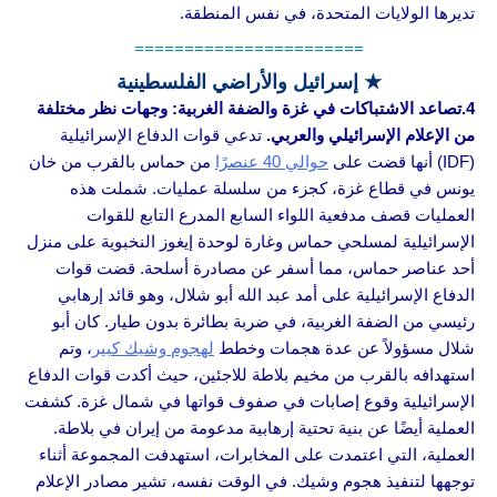
تديرها الولايات المتحدة، في نفس المنطقة.
=======================
★ إسرائيل والأراضي الفلسطينية
4.تصاعد الاشتباكات في غزة والضفة الغربية: وجهات نظر مختلفة
من الإعلام الإسرائيلي والعربي.
تدعي قوات الدفاع الإسرائيلية
(IDF) أنها قضت على
حوالي 40 عنصرًا
من حماس بالقرب من خان
يونس في قطاع غزة، كجزء من سلسلة عمليات. شملت هذه
العمليات قصف مدفعية اللواء السابع المدرع التابع للقوات
الإسرائيلية لمسلحي حماس وغارة لوحدة إيغوز النخبوية على منزل
أحد عناصر حماس، مما أسفر عن مصادرة أسلحة. قضت قوات
الدفاع الإسرائيلية على أمد عبد الله أبو شلال، وهو قائد إرهابي
رئيسي من الضفة الغربية، في ضربة بطائرة بدون طيار. كان أبو
شلال مسؤولاً عن عدة هجمات وخطط
لهجوم وشيك كبير
، وتم
استهدافه بالقرب من مخيم بلاطة للاجئين، حيث أكدت قوات الدفاع
الإسرائيلية وقوع إصابات في صفوف قواتها في شمال غزة. كشفت
العملية أيضًا عن بنية تحتية إرهابية مدعومة من إيران في بلاطة.
العملية، التي اعتمدت على المخابرات، استهدفت المجموعة أثناء
توجهها لتنفيذ هجوم وشيك. في الوقت نفسه، تشير مصادر الإعلام