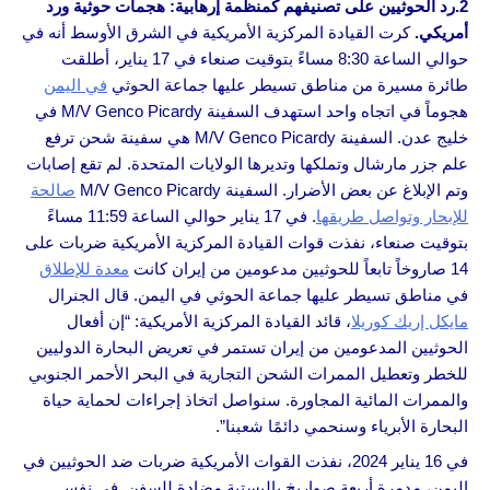
2.رد الحوثيين على تصنيفهم كمنظمة إرهابية: هجمات حوثية ورد
أمريكي.
كرت القيادة المركزية الأمريكية في الشرق الأوسط أنه في
حوالي الساعة 8:30 مساءً بتوقيت صنعاء في 17 يناير، أطلقت
طائرة مسيرة من مناطق تسيطر عليها جماعة الحوثي
في اليمن
هجوماً في اتجاه واحد استهدف السفينة M/V Genco Picardy في
خليج عدن. السفينة M/V Genco Picardy هي سفينة شحن ترفع
علم جزر مارشال وتملكها وتديرها الولايات المتحدة. لم تقع إصابات
وتم الإبلاغ عن بعض الأضرار. السفينة M/V Genco Picardy
صالحة
للإبحار وتواصل طريقها
. في 17 يناير حوالي الساعة 11:59 مساءً
بتوقيت صنعاء، نفذت قوات القيادة المركزية الأمريكية ضربات على
14 صاروخاً تابعاً للحوثيين مدعومين من إيران كانت
معدة للإطلاق
في مناطق تسيطر عليها جماعة الحوثي في اليمن. قال الجنرال
مايكل إريك كوريلا
، قائد القيادة المركزية الأمريكية: “إن أفعال
الحوثيين المدعومين من إيران تستمر في تعريض البحارة الدوليين
للخطر وتعطيل الممرات الشحن التجارية في البحر الأحمر الجنوبي
والممرات المائية المجاورة. سنواصل اتخاذ إجراءات لحماية حياة
البحارة الأبرياء وسنحمي دائمًا شعبنا”.
في 16 يناير 2024، نفذت القوات الأمريكية ضربات ضد الحوثيين في
اليمن، مدمرة أربعة صواريخ باليستية مضادة للسفن. في نفس