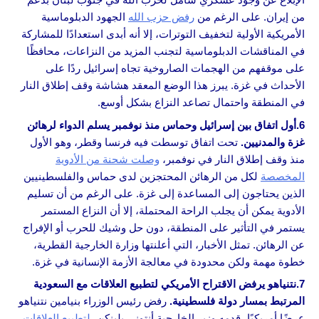
من إيران. على الرغم من
رفض حزب الله
الجهود الدبلوماسية
الأمريكية الأولية لتخفيف التوترات، إلا أنه أبدى استعدادًا للمشاركة
في المناقشات الدبلوماسية لتجنب المزيد من النزاعات، محافظًا
على موقفهم من الهجمات الصاروخية تجاه إسرائيل ردًا على
الأحداث في غزة. يبرز هذا الوضع المعقد هشاشة وقف إطلاق النار
في المنطقة واحتمال تصاعد النزاع بشكل أوسع.
6.أول اتفاق بين إسرائيل وحماس منذ نوفمبر يسلم الدواء لرهائن
غزة والمدنيين.
تحت اتفاق توسطت فيه فرنسا وقطر، وهو الأول
منذ وقف إطلاق النار في نوفمبر،
وصلت شحنة من الأدوية
المخصصة
لكل من الرهائن المحتجزين لدى حماس والفلسطينيين
الذين يحتاجون إلى المساعدة إلى غزة. على الرغم من أن تسليم
الأدوية يمكن أن يجلب الراحة المحتملة، إلا أن النزاع المستمر
يستمر في التأثير على المنطقة، دون حل وشيك للحرب أو الإفراج
عن الرهائن. تمثل الأخبار، التي أعلنتها وزارة الخارجية القطرية،
خطوة مهمة ولكن محدودة في معالجة الأزمة الإنسانية في غزة.
7.نتنياهو يرفض الاقتراح الأمريكي لتطبيع العلاقات مع السعودية
المرتبط بمسار دولة فلسطينية.
رفض رئيس الوزراء بنيامين نتنياهو
عرضًا أمريكيًا، قدمه وزير الخارجية أنتوني بلينكن،
لتطبيع العلاقات