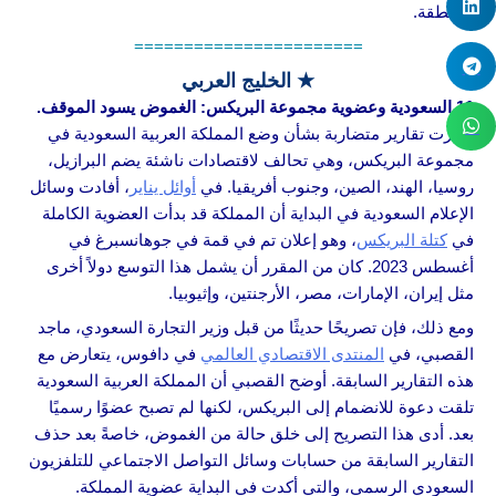
المنطقة.
=======================
★ الخليج العربي
11.السعودية وعضوية مجموعة البريكس: الغموض يسود الموقف.
ظهرت تقارير متضاربة بشأن وضع المملكة العربية السعودية في
مجموعة البريكس، وهي تحالف لاقتصادات ناشئة يضم البرازيل،
روسيا، الهند، الصين، وجنوب أفريقيا. في
أوائل يناير
، أفادت وسائل
الإعلام السعودية في البداية أن المملكة قد بدأت العضوية الكاملة
في
كتلة البريكس
، وهو إعلان تم في قمة في جوهانسبرغ في
أغسطس 2023. كان من المقرر أن يشمل هذا التوسع دولاً أخرى
مثل إيران، الإمارات، مصر، الأرجنتين، وإثيوبيا.
ومع ذلك، فإن تصريحًا حديثًا من قبل وزير التجارة السعودي، ماجد
القصبي، في
المنتدى الاقتصادي العالمي
في دافوس، يتعارض مع
هذه التقارير السابقة. أوضح القصبي أن المملكة العربية السعودية
تلقت دعوة للانضمام إلى البريكس، لكنها لم تصبح عضوًا رسميًا
بعد. أدى هذا التصريح إلى خلق حالة من الغموض، خاصةً بعد حذف
التقارير السابقة من حسابات وسائل التواصل الاجتماعي للتلفزيون
السعودي الرسمي، والتي أكدت في البداية عضوية المملكة.