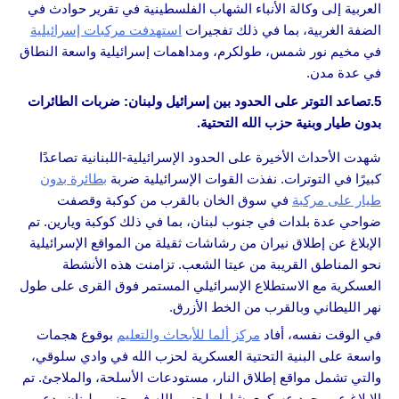
العربية إلى وكالة الأنباء الشهاب الفلسطينية في تقرير حوادث في
الضفة الغربية، بما في ذلك تفجيرات
استهدفت مركبات إسرائيلية
في مخيم نور شمس، طولكرم، ومداهمات إسرائيلية واسعة النطاق
في عدة مدن.
5.تصاعد التوتر على الحدود بين إسرائيل ولبنان: ضربات الطائرات
بدون طيار وبنية حزب الله التحتية.
شهدت الأحداث الأخيرة على الحدود الإسرائيلية-اللبنانية تصاعدًا
كبيرًا في التوترات. نفذت القوات الإسرائيلية ضربة
بطائرة بدون
طيار على مركبة
في سوق الخان بالقرب من كوكبة وقصفت
ضواحي عدة بلدات في جنوب لبنان، بما في ذلك كوكبة ويارين. تم
الإبلاغ عن إطلاق نيران من رشاشات ثقيلة من المواقع الإسرائيلية
نحو المناطق القريبة من عيتا الشعب. تزامنت هذه الأنشطة
العسكرية مع الاستطلاع الإسرائيلي المستمر فوق القرى على طول
نهر الليطاني وبالقرب من الخط الأزرق.
في الوقت نفسه، أفاد
مركز ألما للأبحاث والتعليم
بوقوع هجمات
واسعة على البنية التحتية العسكرية لحزب الله في وادي سلوقي،
والتي تشمل مواقع إطلاق النار، مستودعات الأسلحة، والملاجئ. تم
الإبلاغ عن وجود عسكري شامل لحزب الله في جنوب لبنان بدعم