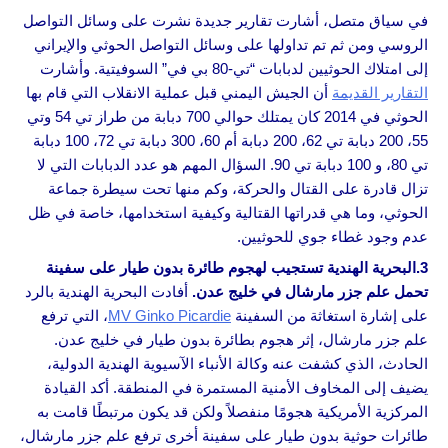
في سياق متصل، أشارت تقارير جديدة نشرت على وسائل التواصل
الروسي ومن ثم تم تداولها على وسائل التواصل الحوثي والإيراني
إلى امتلاك الحوثيين لدبابات “تي-80 بي في” السوفيتية. وأشارت
التقارير القديمة
أن الجيش اليمني قبل عملية الانقلاب التي قام بها
الحوثي في 2014 كان يمتلك حوالي 700 دبابة من طراز تي 54 وتي
55، 200 دبابة تي 62، 200 دبابة أم 60، 300 دبابة تي 72، 100 دبابة
تي 80، و 100 دبابة تي 90. السؤال المهم هو عدد الدبابات التي لا
تزال قادرة على القتال والحركة، وكم منها تحت سيطرة جماعة
الحوثي، وما هي قدراتها القتالية وكيفية استخدامها، خاصة في ظل
عدم وجود غطاء جوي للحوثيين.
3.البحرية الهندية تستجيب لهجوم طائرة بدون طيار على سفينة
تحمل علم جزر مارشال في خليج عدن.
أفادت البحرية الهندية بالرد
على إشارة استغاثة من السفينة
MV Ginko Picardie
، التي ترفع
علم جزر مارشال، إثر هجوم بطائرة بدون طيار في خليج عدن.
الحادث، الذي كشفت عنه وكالة الأنباء الآسيوية الهندية الدولية،
يضيف إلى المخاوف الأمنية المستمرة في المنطقة. أكد القيادة
المركزية الأمريكية هجومًا منفصلاً ولكن قد يكون مرتبطًا قامت به
طائرات حوثية بدون طيار على سفينة أخرى ترفع علم جزر مارشال،