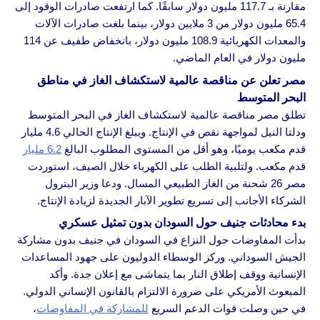
مقارنة بـ 117.7 مليون دولار سابقًا. كما ارتفعت صادرات الوقود إلى
65.4 مليون دولار من 3 ملايين دولار، بينما بلغت صادرات الآلات
والمعدات الكهربائية 108.9 مليون دولار، بانخفاض طفيف عن 114
مليون دولار في العام الماضي.
مصر تعلن عن مناقصة عالمية لاستكشاف الغاز في مناطق
البحر المتوسط
تطلق مصر مناقصة عالمية لاستكشاف الغاز في البحر المتوسط
ودلتا النيل لمواجهة نقص في الإنتاج. ويبلغ الإنتاج الحالي 4.6 مليار
قدم مكعب يوميًا، وهو أقل من المستوى المطلوب البالغ
6.2 مليار
قدم مكعب. ولتلبية الطلب على الكهرباء خلال الصيف، استوردت
مصر 26 شحنة من الغاز الطبيعي المسال. ودعا وزير البترول
الشركاء الأجانب إلى تسريع تطوير الآبار الجديدة لزيادة الإنتاج.
بدء محادثات جنيف حول السودان بدون تمثيل عسكري
بدأت المفاوضات حول النزاع في السودان في جنيف بدون مشاركة
الجيش السوداني. وركز الوسطاء الدوليون على جهود المساعدات
الإنسانية ووقف إطلاق النار بما يتماشى مع إعلان جدة. وأكد
المبعوث الأمريكي على ضرورة الالتزام بالقانون الإنساني الدولي.
في حين وصلت قوات الدعم السريع
للمشاركة في المفاوضات
،