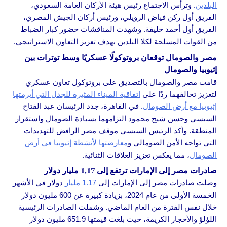
البلدين
. وترأس الاجتماع رئيس هيئة الأركان العامة السعودي،
الفريق أول ركن فياض الرويلي، ورئيس أركان الجيش المصري،
الفريق أول أحمد خليفة. وشهدت المناقشات حضور كبار الضباط
من القوات المسلحة لكلا البلدين بهدف تعزيز التعاون الاستراتيجي.
مصر والصومال توقعان بروتوكولًا عسكريًا وسط توترات بين
إثيوبيا والصومال
قامت مصر والصومال بالتصديق على بروتوكول تعاون عسكري
لتعزيز تحالفهما ردًا على
اتفاقية الميناء المثيرة للجدل التي أبرمتها
إثيوبيا مع أرض الصومال
. في القاهرة، جدد الرئيسان عبد الفتاح
السيسي وحسن شيخ محمود التزامهما بسيادة الصومال واستقرار
المنطقة. وأكد الرئيس السيسي موقف مصر الرافض للتهديدات
التي تواجه الأمن الصومالي و
معارضتها لأنشطة إثيوبيا في أرض
الصومال
، مما يعكس تعزيز العلاقات الثنائية.
صادرات مصر إلى الإمارات ترتفع إلى 1.17 مليار دولار
وصلت صادرات مصر إلى الإمارات إلى
1.17 مليار
دولار في الأشهر
الخمسة الأولى من عام 2024، بزيادة كبيرة عن 600 مليون دولار
خلال نفس الفترة من العام الماضي. وشملت الصادرات الرئيسية
اللؤلؤ والأحجار الكريمة، حيث بلغت قيمتها 651.9 مليون دولار